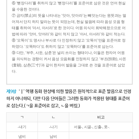
⑥ ‘뻗장다리’를 취하지 않고 ‘뻗정다리’를 표준어로 삼은 것은 언어 현실
을 수용한 것이다.
⑦ 금지(禁止)의 뜻을 나타내는 ‘앗아, 앗아라’는 빼앗는다는 원뜻과는 멀
어져서 단지 하지 말라는 뜻이 되었는데, 현실 발음에 따라 음성 모음 형
태를 취하여 ‘아서, 아서라’로 한 것이다. 어원 의식이 희박해졌으므로 어
법에 따라 ‘앗어, 앗어라’와 같이 적지 않고 ‘아서, 아서라’와 같이 적는다.
⑧ ‘오똑이’도 명사나 부사로 다 인정하지 않고 ‘오뚝이’만을 표준어로 정
하였다. ‘오똑하다’도 취하지 않고 ‘오뚝하다’를 표준어로 삼는다.
⑨ 다만, ‘부주, 사둔, 삼춘’은 널리 쓰이는 형태이나, 이들은 한자어 어원
을 의식하는 경향이 커서 음성 모음화를 인정하지 않고 ‘부조(扶助), 사돈
(査頓), 삼촌(三寸)’과 같이 한자어 발음을 그대로 쓴 것을 표준어로 삼았
다.
제9항
‘ㅣ’ 역행 동화 현상에 의한 발음은 원칙적으로 표준 발음으로 인정
하지 아니하되, 다만 다음 단어들은 그러한 동화가 적용된 형태를 표준어
로 삼는다.(ㄱ을 표준어로 삼고, ㄴ을 버림.)
ㄱ
ㄴ
비고
-내기
-나기
서울-, 시골-, 신출-, 풋-.
냄비
남비