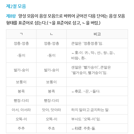
제2절 모음
제8항
양성 모음이 음성 모음으로 바뀌어 굳어진 다음 단어는 음성 모음
형태를 표준어로 삼는다.(ㄱ을 표준어로 삼고, ㄴ을 버림.)
ㄱ
ㄴ
비고
깡충-깡충
깡총-깡총
큰말은 ‘껑충껑충’임.
←童-이. 귀-, 막-, 선-, 쌍-, 검-,
-둥이
-동이
바람-, 흰-.
센말은 ‘빨가숭이’, 큰말은
발가-숭이
발가-송이
‘벌거숭이, 뻘거숭이’임.
보퉁이
보통이
봉죽
봉족
←奉足. ~꾼, ~들다.
뻗정-다리
뻗장-다리
아서, 아서라
앗아, 앗아라
하지 말라고 금지하는 말.
오뚝-이
오똑-이
부사도 ‘오뚝-이’임.
주추
주초
←柱礎. 주춧-돌.