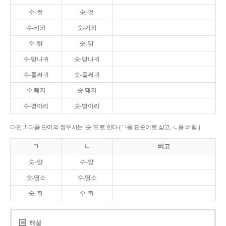
수-컷
숫-것
수-키와
숫-기와
수-탉
숫-닭
수-탕나귀
숫-당나귀
수-톨쩌귀
숫-돌쩌귀
수-퇘지
숫-돼지
수-평아리
숫-병아리
다만 2. 다음 단어의 접두사는 '숫-'으로 한다.(ㄱ을 표준어로 삼고, ㄴ을 버림.)
ㄱ
ㄴ
비고
숫-양
수-양
숫-염소
수-염소
숫-쥐
수-쥐
해설