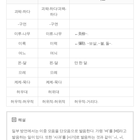
괴퍅-하다/괴팩-
괴팍-하다
하다
-구먼
-구면
미루-나무
미류-나무
←美柳~.
미륵
미력
←彌勒. ~보살, ~불, 돌~.
여느
여늬
온-달
왼-달
만 한 달.
으레
으례
케케-묵다
켸켸-묵다
허우대
허위대
허우적-허우적
허위적-허위적
허우적-거리다.
해설
일부 방언에서는 이중 모음을 단모음으로 발음한다. 가령 ‘벼’를 [베]라고
발음하는 일이 있다. 또한 ‘사과’를 [사가]로 발음하는 것과 같이 ‘ㅚ, ㅟ,