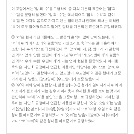
이 조항에서는 ‘암’과 ‘수’를 구별하여 쓸 때의 기본적 표준어는 ‘암’과
‘수’임을 분명히 밝혔다. ‘암’과 ‘수’는 역사적으로 ‘암ㅎ, 수ㅎ’과 같이
‘ㅎ’을 맨 마지막 음으로 가지고 있는 말이었으나 현대에 와서는 이러한
‘ㅎ’이 모두 떨어졌으므로 떨어진 형태를 기본적인 표준어로 규정하였다.
① ‘ㅎ’은 현대의 단어들에도 그 발음의 흔적이 많이 남아 있는데, 이
‘ㅎ’이 뒤의 예사소리와 결합하면 거센소리로 축약되는 일이 흔하여 이
조항에서 부가적으로 규정하였다. 즉 ‘암ㅎ’에 ‘개, 닭, 병아리’가 결합하
면 각각 ‘암캐, 암탉, 암평아리’가 되고 ‘수ㅎ’에 ‘개, 닭, 병아리’가 결합하
면 각각 ‘수캐, 수탉, 수평아리’가 되는 언어 현실을 존중하였다. 이러한
축약은 ‘다만 1’ 규정에서 언급한 예들에만 해당되는 것이므로 ‘암ㅎ, 수
ㅎ’에 ‘고양이’가 결합하더라도 ‘암고양이, 수고양이’와 같은 형태가 표준
어가 된다. 발음도 [암고양이], [수고양이]가 표준 발음이다.
② ‘수’와 뒤의 말이 결합할 때, 발음상 [ㄴ(ㄴ)] 첨가가 일어나거나 뒤의 예
사소리가 된소리가 되는 경우 사이시옷과 유사한 효과를 보이는 것이라
판단하여 ‘수’에 ‘ㅅ’을 붙인 ‘숫’을 표준어형으로 규정하였다. 이러한 경
우에는 ‘다만 2’ 규정에서 언급한 예들만 해당한다. ‘숫양, 숫염소’는 발음
이 [순냥], [순념소]이지 [수양], [수염소]가 아니므로 ‘수양, 수염소’와 같은
형태를 비표준어로 규정하였다. 또 ‘숫쥐’는 발음이 [숟쮜]이지 [수쥐]가
아니므로 ‘수쥐’와 같은 형태를 비표준어로 규정하였다.