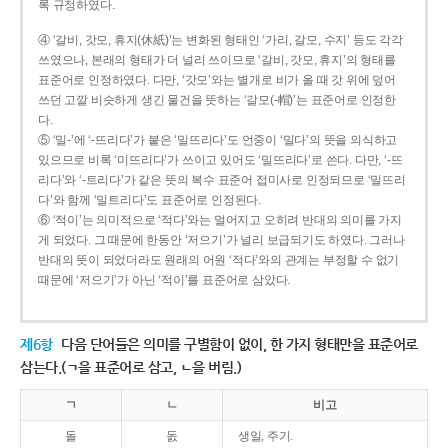
록 규정하였다.
④ ‘갈비, 갓모, 휴지(休紙)’는 변화된 형태인 ‘가리, 갈모, 수지’ 등도 각각
쓰였으나, 본래의 형태가 더 널리 쓰이므로 ‘갈비, 갓모, 휴지’의 형태를
표준어로 인정하였다. 다만, ‘갓모’와는 별개로 비가 올 때 갓 위에 덮어
쓰던 고깔 비슷하게 생긴 물건을 뜻하는 ‘갈모(-帽)’는 표준어로 인정한
다.
⑤ ‘밀-’에 ‘-뜨리다’가 붙은 ‘밀뜨리다’도 언중이 ‘밀다’의 뜻을 의식하고
있으므로 비록 ‘미뜨리다’가 쓰이고 있어도 ‘밀뜨리다’로 쓴다. 다만, ‘-뜨
리다’와 ‘-트리다’가 같은 뜻의 복수 표준어 접미사로 인정되므로 ‘밀뜨리
다’와 함께 ‘밀트리다’도 표준어로 인정된다.
⑥ ‘적이’는 의미적으로 ‘적다’와는 멀어지고 오히려 반대의 의미를 가지
게 되었다. 그 때문에 한동안 ‘저으기’가 널리 보급되기도 하였다. 그러나
반대의 뜻이 되었더라도 원래의 어원 ‘적다’와의 관계는 부정할 수 없기
때문에 ‘저으기’가 아닌 ‘적이’를 표준어로 삼았다.
제6항
다음 단어들은 의미를 구별함이 없이, 한 가지 형태만을 표준어로
삼는다.(ㄱ을 표준어로 삼고, ㄴ을 버림.)
ㄱ
ㄴ
비고
돌
돐
생일, 주기.