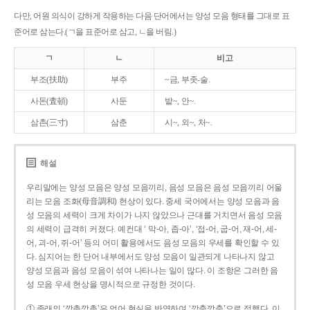
다만, 어원 의식이 강하게 작용하는 다음 단어에서는 양성 모음 형태를 그대로 표
준어로 삼는다.(ㄱ을 표준어로 삼고, ㄴ을 버림.)
ㄱ
ㄴ
비고
부조(扶助)
부주
~금, 부좃-술.
사돈(査頓)
사둔
밭~, 안~.
삼촌(三寸)
삼춘
시~, 외~, 처~.
해설
우리말에는 양성 모음은 양성 모음끼리, 음성 모음은 음성 모음끼리 어울
리는 모음 조화(母音調和) 현상이 있다. 중세 국어에서는 양성 모음과 음
성 모음의 세력이 크게 차이가 나지 않았으나 근대를 거치면서 음성 모음
의 세력이 급격히 커졌다. 예컨대 ‘ 막-아, 좁-아’, ‘접-어, 굽-어, 재-어, 세-
어, 괴-어, 쥐-어’ 등의 어미 활용에서도 음성 모음의 우세를 확인할 수 있
다. 심지어는 한 단어 내부에서도 양성 모음이 일관되게 나타나지 않고
양성 모음과 음성 모음이 섞여 나타나는 일이 많다. 이 조항은 그러한 음
성 모음 우세 현상을 명시적으로 규정한 것이다.
① 종래의 ‘깡총깡총’은 언어 현실을 반영하여 ‘깡충깡충’으로 정했다. 이