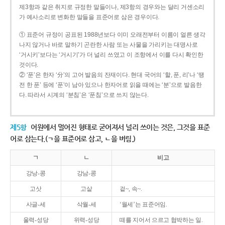
제3항과 같은 취지로 규정한 말들이나, 제3항의 경우와는 달리 거센소리
가 예사소리로 변화한 말들을 표준어로 삼은 경우이다.
① 표준어 규정이 공표된 1988년보다 이미 오래전부터 이름이 얼른 생각
나지 않거나 바로 말하기 곤란한 사람 또는 사물을 가리키는 대명사로
‘거시키’보다는 ‘거시기’가 더 널리 쓰였고 이 조항에서 이를 다시 확인한
것이다.
② ‘푼’은 한자 ‘分’의 고어 발음의 잔재이다. 현대 국어의 ‘할, 푼, 리’나 ‘땡
전 한 푼’ 등에 ‘푼’이 남아 있으나 한자어로 읽을 때에는 ‘분’으로 발음한
다. 따라서 시계의 ‘분침’은 ‘푼침’으로 쓰지 않는다.
제5항
어원에서 멀어진 형태로 굳어져서 널리 쓰이는 것은, 그것을 표준
어로 삼는다.(ㄱ을 표준어로 삼고, ㄴ을 버림.)
ㄱ
ㄴ
비고
강낭-콩
강남-콩
고삿
고샅
겉~, 속~.
사글-세
삭월-세
‘월세’는 표준어임.
울력-성당
위력-성당
떼를 지어서 으르고 협박하는 일.