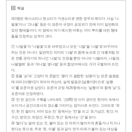
해설
제3항은 예사소리나 된소리가 거센소리로 변한 경우의 예이다. 사실 ‘나
팔꽃’이나 ‘끄나풀’ 등은 이 표준어 규정이 공표되기 전에 이미 일반화되
었던 형태들이다. 이 점에서 여기 예시한 어휘는 이미 뿌리를 내린 형태
들을 인정하는 성격이 크다.
① ‘나발꽃’이 ‘나팔꽃’으로 바뀌었으나 모든 ‘나발’을 ‘나팔’로 바꾸어야
하는 것은 아니다. 일반적인 의미의 ‘나팔’과 함께 놋쇠로 긴 대롱처럼 만
든 전통 관악기의 하나인 ‘나발’도 인정될 뿐만 아니라 ‘나팔바지, 나팔관,
나팔벌레’ 등과 ‘개나발, 병나발’ 등의 합성어에서도 각각 구별되어 쓰인
다.
② 동물 ‘삵’과 ‘고양이’의 준말인 ‘괭이’가 결합한 ‘삵괭이’는 표준 발음법
에 따라 [삭꽹이]가 되어야 하는데, 실제 발음은 [살쾡이]이므로 ‘살쾡
이’를 표준어로 삼았다. 표준어 규정 제26항에서는 ‘살쾡이’와 함께 ‘삵’도
표준어로 인정하였다.
③ ‘칸’은 공간의 구획을 나타내며, ‘간(間)’은 이미 굳어진 한자어 속에서
쓰이거나 공간으로서의 장소를 가리키는 접미사로 쓰인다. 그러므로 ‘위
칸, 한 칸 벌리다, 비어 있는 칸’ 등에서는 ‘칸’을 쓰고 ‘초가삼간, 뒷간, 마
구간, 방앗간, 외양간, 푸줏간, 헛간’ 등에서는 ‘간’을 쓴다.
④ ‘털다’는 달려 있는 것, 붙어 있는 것 따위가 떨어지게 흔들거나 치거나
한다는 뜻으로, 주로 ‘옷, 이불’ 등과 같이 먼지 따위가 붙어 있는 대상을