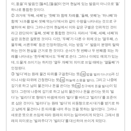
이, 돐을’의 발음인 [돌씨], [돌쓸]이 언어 현실에 있는 발음이 아니므로 ‘돌’
하나로 통합한 것이다.
② 과거에 ‘두째, 세째’는 ‘첫째’와 함께 차례를, ‘둘째, 셋째’는 ‘하나째’와
함께 ‘사과를 벌써 셋째 먹는다’에서와 같이 수량을 나타내는 것으로 구
별하여 써 왔다. 그러나 언어 현실에서 이와 같은 구별은 인위적인 것이
라고 판단되어 ‘둘째, 셋째’로 통합한 것이다. 따라서 ‘두째, 세째, 네째’와
같은 표현은 잘못된 것이다. 다만, ‘두째’가 다른 수 뒤에 오는 ‘열두째, 스
물두째, 서른두째’ 등은 인정하였는데, 이는 받침 ‘ㄹ’ 발음이 분명히 탈락
하는 언어 현실을 근거로 한 것이다. 순서가 첫 번째나 두 번째쯤 되는 차
례를 나타내는 ‘한두째’에서도 ‘두째’로 쓴다. 그러나 이에도 예외가 있는
데, 드물게 쓰이기는 하지만 ‘열두 개째’의 의미로 쓰일 때에는 ‘열둘째’가
인정된다.
③ ‘빌다’에는 원래 물건 따위를 구걸한다는 뜻
과 신
(
밥을 빌러 다니다)
예
이나 사람 따위에 간청한다는 뜻
, 그리고 나중에
(
하늘에 소원을 빌다)
예
갚기로 하고 남의 물건이나 돈을 쓴다는 뜻
이 있
(
친구에게 돈을 빌다)
예
었다. 그런데 나중에 갚기로 하고 남의 물건이나 돈을 쓴다는 뜻의 ‘빌
다’는 ‘빌리다’로 형태가 바뀜에 따라 ‘빌다’를 버리고 ‘빌리다’를 표준어
로 삼은 것이다. ‘빌리다’는 원래 ‘빌다’의 피동형으로서 대가를 받기로 하
고 남에게 물건이나 돈 따위를 내어 주는 것을 뜻하는 말이었다. 그러나
새로운 뜻으로 쓰임에 따라 원래의 의미는 잃어버리게 되었다. 그래서 원
래의 의미로는 ‘빌려주다’가 ‘빌리다’를 대신하여 쓰이게 되었다.