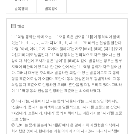
발목쟁이
발목장이
해설
‘ㅣ’ 역행 동화란 뒤에 오는 ‘ㅣ’ 모음 혹은 반모음 ‘ㅣ[j]’에 동화되어 앞에
있는 ‘ㅏ, ㅓ, ㅗ, ㅜ, ㅡ’가 각각 ‘ㅐ, ㅔ, ㅚ, ㅟ, ㅣ’로 바뀌는 현상을 말한다.
가령, ‘아비, 어미, 고기, 죽이다, 끓이다’는 자주 [애비], [에미], [괴기], [쥐기
다], [끼리다]로 발음된다. ‘ㅣ’ 역행 동화는 전국적으로 자주 일어나는 현
상이다. 체언에 조사가 붙은 ‘밥이’를 [배비]와 같이 발음하는 경우는 일부
지역에 국한되어 있으나, 한 단어 안에서는 ‘ㅣ’ 역행 동화가 자주 일어난
다. 그러나 대부분 주의해서 발음하면 피할 수 있는 발음이므로 그 동화
형을 표준어로 삼기 어렵다. 또한 이 동화 현상은 매우 광범위하여 그 동
화형을 다 표준어로 인정하면 오히려 혼란을 일으킬 우려도 있다. 그리하
여 ‘ㅣ’ 역행 동화 현상을 인정하는 표준어는 최소화하였다.
① ‘-나기’는, 서울에서 났다는 뜻의 ‘서울나기’는 그대로 쓰임 직하지만
‘신출나기, 풋나기’는 어색하므로 일률적으로 ‘-내기’를 표준으로 삼았다.
‘여간내기, 보통내기, 새내기’ 등의 어휘에서도 마찬가지로 ‘-내기’를 표준
으로 삼는다.
② ‘남비’는 종래 일본어 ‘나베[鍋]’에서 온 말이라 하여 원형을 의식해서
처리했던 것이나, 현대에는 어원 의식이 거의 사라졌다. 따라서 제5항에