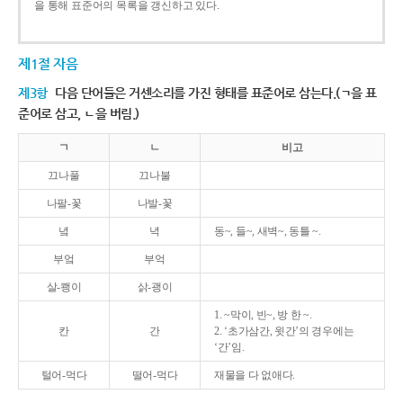
을 통해 표준어의 목록을 갱신하고 있다.
제1절 자음
제3항
다음 단어들은 거센소리를 가진 형태를 표준어로 삼는다.(ㄱ을 표
준어로 삼고, ㄴ을 버림.)
ㄱ
ㄴ
비고
끄나풀
끄나불
나팔-꽃
나발-꽃
녘
녁
동~, 들~, 새벽~, 동틀 ~.
부엌
부억
살-쾡이
삵-괭이
1. ~막이, 빈~, 방 한 ~.
칸
간
2. ‘초가삼간, 윗간’의 경우에는
‘간’임.
털어-먹다
떨어-먹다
재물을 다 없애다.