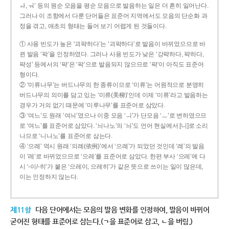
ㅘ, ㅝ’ 등의 원순 모음을 평순 모음으로 발음하는 일은 더 흔히 일어난다.
그러나 이 조항에서 다룬 단어들은 표준어 지역에서도 모음의 단순화 과
정을 겪고, 애초의 형태는 들어 보기 어렵게 된 것들이다.
① 사용 빈도가 높은 ‘괴퍅하다’는 ‘괴팍하다’로 발음이 바뀌었으므로 바
뀐 발음 ‘팍’을 인정하였다. 그러나 사용 빈도가 낮은 ‘강퍅하다, 퍅하다,
퍅성’ 등에서의 ‘퍅’은 ‘팍’으로 발음되지 않으므로 ‘퍅’이 아직도 표준어
형이다.
② ‘미류나무’는 버드나무의 한 종류이므로 ‘미류’는 어원적으로 분명히
버드나무의 의미를 담고 있는 ‘미류(美柳)’인데 이제 ‘미류’라고 발음하는
경우가 거의 없기 때문에 ‘미루나무’를 표준어로 삼았다.
③ ‘여느’도 원래 ‘여늬’였으나 이중 모음 ‘ㅢ’가 단모음 ‘ㅡ’로 변하였으므
로 ‘여느’를 표준어로 삼았다. ‘늬나노’의 ‘늬’도 언어 현실에서 [니]로 소리
나므로 ‘니나노’를 표준어로 삼는다.
④ ‘으례’ 역시 원래 ‘의례(依例)’에서 ‘으례’가 되었던 것인데 ‘례’의 발음
이 ‘레’로 바뀌었으므로 ‘으레’를 표준어로 삼았다. 한편 부사 ‘으레’에 다
시 ‘-이/-히’가 붙은 ‘으레이, 으레히’가 같은 뜻으로 쓰이는 일이 많은데,
이는 인정하지 않는다.
제11항
다음 단어에서는 모음의 발음 변화를 인정하여, 발음이 바뀌어
굳어진 형태를 표준어로 삼는다.(ㄱ을 표준어로 삼고, ㄴ을 버림.)