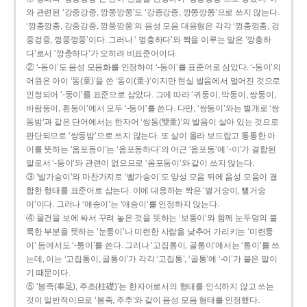
와 관련된 ‘강중강중, 깡쭝깡쭝’도 ‘강종강종, 깡쫑깡쫑’으로 쓰지 않는다.
‘깡충깡충, 강중강중, 깡쭝깡쭝’의 음성 모음 대응형은 각각 ‘껑충껑충, 겅
중겅중, 껑쭝껑쭝’이다. 그러나 ‘ 껑충하다’와 짝을 이루는 말은 ‘깡총하
다’로서 ‘깡충하다’가 오히려 비표준어이다.
② ‘-동이’도 음성 모음화를 인정하여 ‘-둥이’를 표준어로 삼았다. ‘-둥이’의
어원은 아이 ‘동(童)’을 쓴 ‘동이(童-)’이지만 현실 발음에서 멀어진 것으로
인정되어 ‘-둥이’를 표준으로 삼았다. 그에 따라 ‘귀둥이, 막둥이, 쌍둥이,
바람둥이, 흰둥이’에서 모두 ‘-둥이’를 쓴다. 다만, ‘쌍둥이’와는 별개로 ‘쌍
동밤’과 같은 단어에서는 한자어 ‘쌍동(雙童)’의 발음이 살아 있는 것으로
판단되므로 ‘쌍둥밤’으로 쓰지 않는다. 또 살이 올라 보드랍고 통통한 아
이를 뜻하는 ‘옴포동이’는 ‘옴포동하다’의 어근 ‘옴포동’에 ‘-이’가 결합된
말로서 ‘-둥이’와 관련이 없으므로 ‘옴포둥이’와 같이 쓰지 않는다.
③ ‘발가숭이’와 마찬가지로 ‘빨가숭이’도 양성 모음 뒤에 음성 모음이 결
합한 형태를 표준어로 삼는다. 이에 대응하는 짝은 ‘벌거숭이, 뻘거숭
이’이다. 그러나 ‘애송이’는 ‘애숭이’를 인정하지 않는다.
④ 물건을 보에 싸서 꾸려 놓은 것을 뜻하는 ‘보퉁이’와 함께 눈두덩의 불
룩한 부분을 뜻하는 ‘눈퉁이’나 미련한 사람을 낮추어 가리키는 ‘미련퉁
이’ 등에서도 ‘-퉁이’를 쓴다. 그러나 ‘고집통이, 골통이’에서는 ‘통이’를 쓰
는데, 이는 ‘고집통이, 골통이’가 각각 ‘고집통’, ‘골통’에 ‘-이’가 붙은 말이
기 때문이다.
⑤ ‘봉족(奉足), 주초(柱礎)’는 한자어로서의 형태를 인식하지 않고 쓰는
것이 일반적이므로 ‘봉죽, 주추’와 같이 음성 모음 형태를 인정했다.