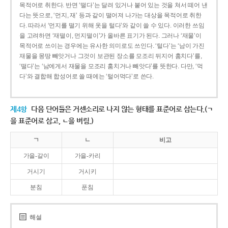
목적어로 취한다. 반면 ‘떨다’는 달려 있거나 붙어 있는 것을 쳐서 떼어 낸
다는 뜻으로, ‘먼지, 재’ 등과 같이 떨어져 나가는 대상을 목적어로 취한
다. 따라서 ‘먼지를 떨기 위해 옷을 털다’와 같이 쓸 수 있다. 이러한 쓰임
을 고려하면 ‘재떨이, 먼지떨이’가 올바른 표기가 된다. 그러나 ‘재물’이
목적어로 쓰이는 경우에는 유사한 의미로도 쓰인다. ‘털다’는 ‘남이 가진
재물을 몽땅 빼앗거나 그것이 보관된 장소를 모조리 뒤지어 훔치다’를,
‘떨다’는 ‘남에게서 재물을 모조리 훔치거나 빼앗다’를 뜻한다. 다만, ‘먹
다’와 결합해 합성어로 쓸 때에는 ‘털어먹다’로 쓴다.
제4항
다음 단어들은 거센소리로 나지 않는 형태를 표준어로 삼는다.(ㄱ
을 표준어로 삼고, ㄴ을 버림.)
ㄱ
ㄴ
비고
가을-갈이
가을-카리
거시기
거시키
분침
푼침
해설