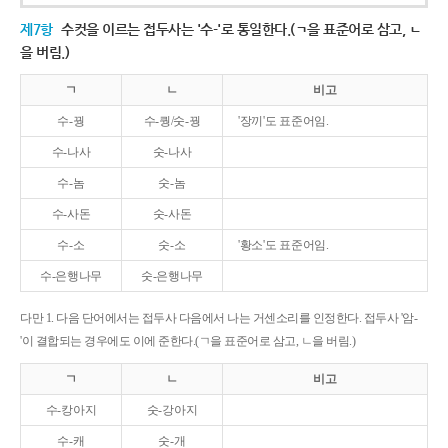
제7항
수컷을 이르는 접두사는 '수-'로 통일한다.(ㄱ을 표준어로 삼고, ㄴ
을 버림.)
ㄱ
ㄴ
비고
수-꿩
수-퀑/숫-꿩
'장끼'도 표준어임.
수-나사
숫-나사
수-놈
숫-놈
수-사돈
숫-사돈
수-소
숫-소
'황소'도 표준어임.
수-은행나무
숫-은행나무
다만 1. 다음 단어에서는 접두사 다음에서 나는 거센소리를 인정한다. 접두사 '암-
'이 결합되는 경우에도 이에 준한다.(ㄱ을 표준어로 삼고, ㄴ을 버림.)
ㄱ
ㄴ
비고
수-캉아지
숫-강아지
수-캐
숫-개