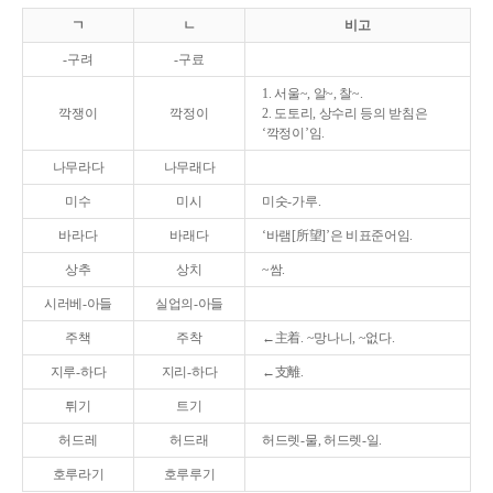
ㄱ
ㄴ
비고
-구려
-구료
1. 서울~, 알~, 찰~.
깍쟁이
깍정이
2. 도토리, 상수리 등의 받침은
‘깍정이’임.
나무라다
나무래다
미수
미시
미숫-가루.
바라다
바래다
‘바램[所望]’은 비표준어임.
상추
상치
~쌈.
시러베-아들
실업의-아들
주책
주착
←主着. ~망나니, ~없다.
지루-하다
지리-하다
←支離.
튀기
트기
허드레
허드래
허드렛-물, 허드렛-일.
호루라기
호루루기