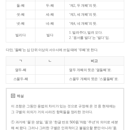
둘-째
두-째
‘제2, 두 개째’의 뜻.
셋-째
세-째
‘제3, 세 개째’의 뜻.
넷-째
네-째
‘제4, 네 개째’의 뜻.
1. 빌려주다, 빌려 오다.
빌리다
빌다
2. ‘용서를 빌다’는 ‘빌다’임.
다만, ‘둘째’는 십 단위 이상의 서수사에 쓰일 때에 ‘두째’로 한다.
ㄱ
ㄴ
비고
열두-째
열두 개째의 뜻은 ‘열둘째’로.
스물두-째
스물두 개째의 뜻은 ‘스물둘째’로.
해설
이 조항은 그동안 용법의 차이가 있는 것으로 규정해 온 것 중 현재에는
그 구별의 의의가 거의 사라진 항목들을 정리한 것이다.
① 과거에 ‘돌’은 생일, ‘돐’은 ‘한글 반포 500돐’처럼 ‘주년’의 의미로 세분
해 써 왔다. 그러나 그러한 구별은 인위적이고 불필요할 뿐만 아니라 ‘돐