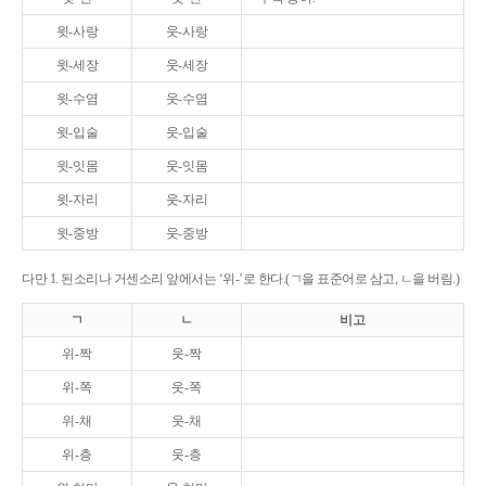
윗-사랑
웃-사랑
윗-세장
웃-세장
윗-수염
웃-수염
윗-입술
웃-입술
윗-잇몸
웃-잇몸
윗-자리
웃-자리
윗-중방
웃-중방
다만 1. 된소리나 거센소리 앞에서는 ‘위-’로 한다.(ㄱ을 표준어로 삼고, ㄴ을 버림.)
ㄱ
ㄴ
비고
위-짝
웃-짝
위-쪽
웃-쪽
위-채
웃-채
위-층
웃-층