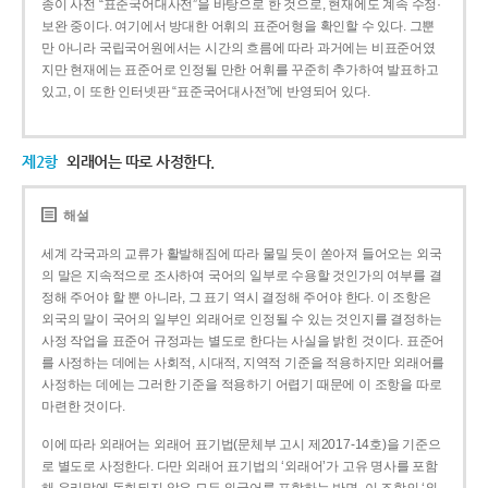
종이 사전 “표준국어대사전”을 바탕으로 한 것으로, 현재에도 계속 수정·
보완 중이다. 여기에서 방대한 어휘의 표준어형을 확인할 수 있다. 그뿐
만 아니라 국립국어원에서는 시간의 흐름에 따라 과거에는 비표준어였
지만 현재에는 표준어로 인정될 만한 어휘를 꾸준히 추가하여 발표하고
있고, 이 또한 인터넷판 “표준국어대사전”에 반영되어 있다.
제2항
외래어는 따로 사정한다.
해설
세계 각국과의 교류가 활발해짐에 따라 물밀 듯이 쏟아져 들어오는 외국
의 말은 지속적으로 조사하여 국어의 일부로 수용할 것인가의 여부를 결
정해 주어야 할 뿐 아니라, 그 표기 역시 결정해 주어야 한다. 이 조항은
외국의 말이 국어의 일부인 외래어로 인정될 수 있는 것인지를 결정하는
사정 작업을 표준어 규정과는 별도로 한다는 사실을 밝힌 것이다. 표준어
를 사정하는 데에는 사회적, 시대적, 지역적 기준을 적용하지만 외래어를
사정하는 데에는 그러한 기준을 적용하기 어렵기 때문에 이 조항을 따로
마련한 것이다.
이에 따라 외래어는 외래어 표기법(문체부 고시 제2017-14호)을 기준으
로 별도로 사정한다. 다만 외래어 표기법의 ‘외래어’가 고유 명사를 포함