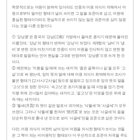
학문적으로는 어원이 밝혀져 있더라도 언중의 어원 의식이 약해져서 어
원으로부터 멀어진 형태가 널리 쓰이면 그 말을 표준어로 삼고, 어원에
충실한 형태이더라도 현실적으로 쓰이지 않는 말은 표준어로 삼지 않겠
다는 것을 다룬 조항이다.
① ‘강낭콩’은 중국의 ‘강남(江南)’ 지방에서 들여온 콩이기 때문에 붙여진
이름인데, ‘강남’의 형태가 변하여 ‘강낭’이 되었다. 제9항의 ‘남비’가 ‘냄
비’로 변한 것과 마찬가지로 언중이 이미 어원을 인식하지 않고 변한 형
태대로 발음하는 언어 현실을 그대로 반영하여 ‘강낭콩’으로 쓰게 한 것
이다.
② 예전에는 ‘지붕을 일 때에 쓰는 새끼’와 ‘좁은 골목이나 길’을 모두 ‘고
샅’으로 써 왔는데, 앞의 뜻의 말에 대해 어원 의식이 희박해져서 조사가
붙은 형태가 [고사시/고사슬] 등으로 발음되고 있으므로 앞의 뜻의 말을
‘고삿’으로 정한 것이다. ‘속고삿’은 초가지붕을 일 때 이엉을 얹기 전에
지붕 위에 건너질러 잡아매는 새끼이고, ‘겉고삿’은 이엉을 얹은 위에 걸
쳐 매는 새끼이다.
③ ‘월세(月貰)’와 뜻이 같은 말로서 과거에는 ‘삭월세’와 ‘사글세’가 모두
쓰였다. 그러나 ‘삭월세’를 한자어 ‘朔月貰’로 보는 것은 ‘사글세’의 음을
단순히 한자로 흉내 낸 것으로 보아 ‘사글세’만을 표준으로 삼은 것이다.
다만, 어원 의식이 여전히 남아 있어 어원을 의식한 형태가 쓰이는 것들
은 그 짝이 되는 비어원적인 형태보다 더 우선적으로 표준어 자격을 주도