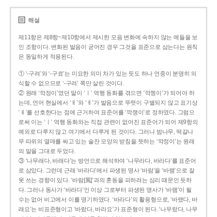
해설
제11항은 제8항~제10항에서 제시한 모음 변화에 속하지 않는 예들을 보
인 조항이다. 변화된 발음이 굳어진 경우 그것을 표준으로 삼는다는 원칙
은 동일하게 적용된다.
① ‘-구려’와 ‘-구료’는 미묘한 의미 차가 있는 듯도 하나 언중이 분명히 의
식할 수 없으므로 ‘-구려’ 쪽만 살린 것이다.
② 원래 ‘깍정이’였던 말이 ‘ㅣ’ 역행 동화를 겪으면 ‘깍젱이’가 되어야 하
는데, 언어 현실에서 ‘ㅐ’와 ‘ㅔ’가 발음으로 뚜렷이 구별되지 않고 표기상
‘ㅐ’를 선호한다는 점에 근거하여 표준어를 ‘깍쟁이’로 정하였다. 그럼으
로써 이는 ‘ㅣ’ 역행 동화와는 직접 관련이 없어진 표준어가 되어 제9항의
예외로 다루지 않고 여기에서 다루게 된 것이다. 그러나 밤나무, 떡갈나
무 따위의 열매를 싸고 있는 술잔 모양의 받침을 뜻하는 ‘깍정이’는 원래
의 말을 그대로 두었다.
③ ‘나무래다, 바래다’는 방언으로 해석하여 ‘나무라다, 바라다’를 표준어
로 삼았다. 그런데 근래 ‘바라다’에서 파생된 명사 ‘바람’을 ‘바램’으로 잘
못 쓰는 경향이 있다. ‘바람[風]’과의 혼동을 피하려는 심리 때문인 듯하
다. 그러나 동사가 ‘바라다’인 이상 그로부터 파생된 명사가 ‘바램’이 될
수는 없어 비고에서 이를 명기하였다. ‘바라다’의 활용형으로, ‘바랬다, 바
래요’는 비표준형이고 ‘바랐다, 바라요’가 표준형이 된다. ‘나무랐다, 나무