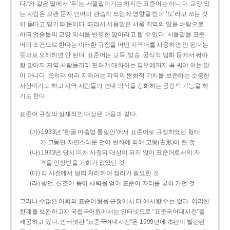
다.”와 같은 말에서 ‘두’는 서울말이기는 하지만 표준어는 아니다. 교양 있
는 사람은 오랜 문자 언어의 관습적 쓰임에 영향을 받아 ‘도’라고 쓰는 것
이 옳다고 믿기 때문이다. 따라서 서울말은 서울 지역의 말을 바탕으로
하되 언중들의 교양 의식을 반영한 말이라고 할 수 있다. 서울말을 표준
어의 조건으로 한다는 이러한 규정을 어떤 지역어를 사용하면 안 된다는
뜻으로 오해하면 안 된다. 표준어는 교육, 방송, 공식적 담화 등에서 써야
할 말이지 지역 사람들끼리 편하게 대화하는 경우에까지 꼭 써야 하는 말
이 아니다. 오히려 여러 지역어는 지역의 문화적 가치를 보존하는 소중한
자산이기도 하고 지역 사람들의 연대 의식을 강화하는 긍정적 기능을 하
기도 한다.
표준어 규정의 실제적인 대상은 다음과 같다.
(가) 1933년 ‘한글 마춤법 통일안’에서 표준어로 규정하였던 형태
가 그동안 자연스러운 언어 변화에 의해 고형(古形)이 된 것
(나) 1933년 당시 미처 사정의 대상이 되지 않아 표준어로서의 자
격을 인정받을 기회가 없었던 것
(다) 각 사전에서 달리 처리하여 정리가 필요한 것
(라) 방언, 신조어 등이 세력을 얻어 표준어 자리를 굳혀 가던 것
그러나 수많은 어휘의 표준어형을 규정에서 다 예시할 수는 없다. 이러한
한계를 보완하고자 국립국어원에서는 인터넷으로 “표준국어대사전”을
제공하고 있다. 인터넷판 “표준국어대사전”은 1999년에 초판이 발간된