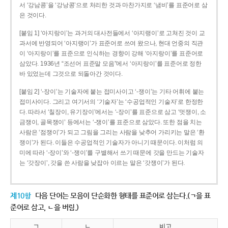
서 ‘강남콩’을 ‘강낭콩’으로 처리한 것과 마찬가지로 ‘냄비’를 표준어로 삼
은 것이다.
[붙임 1] ‘아지랑이’는 과거의 대사전들에서 ‘아지랭이’로 고쳐진 것이 교
과서에 반영되어 ‘아지랭이’가 표준어로 쓰여 왔으나, 현대 언중의 직관
이 ‘아지랑이’를 표준으로 인식하는 경향이 강해 ‘아지랑이’를 표준어로
삼았다. 1936년 “조선어 표준말 모음”에서 ‘아지랑이’를 표준어로 정한
바 있었는데 그것으로 되돌아간 것이다.
[붙임 2] ‘-장이’는 기술자에 붙는 접미사이고 ‘-쟁이’는 기타 어휘에 붙는
접미사이다. 그리고 여기서의 ‘기술자’는 ‘수공업적인 기술자’로 한정한
다. 따라서 ‘칠장이, 유기장이’에서는 ‘-장이’를 표준으로 삼고 ‘멋쟁이, 소
금쟁이, 골목쟁이’ 등에서는 ‘-쟁이’를 표준으로 삼았다. 또한 점을 치는
사람은 ‘점쟁이’가 되고 그림을 그리는 사람을 낮추어 가리키는 말은 ‘환
쟁이’가 된다. 이들은 수공업적인 기술자가 아니기 때문이다. 이처럼 의
미에 따라 ‘-장이’와 ‘-쟁이’를 구별해서 쓰기 때문에 갓을 만드는 기술자
는 ‘갓장이’, 갓을 쓴 사람을 낮잡아 이르는 말은 ‘갓쟁이’가 된다.
제10항
다음 단어는 모음이 단순화한 형태를 표준어로 삼는다.(ㄱ을 표
준어로 삼고, ㄴ을 버림.)
ㄱ
ㄴ
비고