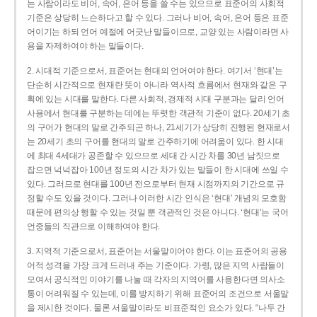
는 사람이라도 비어, 속어, 은어 등을 쓸 수는 있으므로 표준어의 사회적
기준은 상당히 느슨하다고 할 수 있다. 그러나 비어, 속어, 은어 등은 표준
어이기는 하되 언어 예절에 어긋난 말들이므로, 교양 있는 사람이라면 사
용을 자제하여야 하는 말들이다.
2. 시대적 기준으로서, 표준어는 현대의 언어여야 한다. 여기서 ‘현대’는
단순히 시간적으로 현재란 뜻이 아니라 역사적 흐름에서 현재와 같은 구
획에 있는 시대를 말한다. 다른 사회적, 경제적 시대 구분과는 달리 언어
사용에서 현대를 구분하는 데에는 뚜렷한 객관적 기준이 없다. 20세기 초
의 구어가 현대의 말로 간주되곤 하나, 21세기가 상당히 진행된 현재로서
는 20세기 초의 구어를 현대의 말로 간주하기에 어려움이 있다. 한 시대
에 최대 4세대가 공존할 수 있으므로 세대 간 시간 차를 30년 남짓으로
잡으면 넉넉잡아 100년 정도의 시간 차가 있는 말들이 한 시대에 쓰일 수
있다. 그러므로 현대를 100년 전으로부터 현재 시점까지의 기간으로 규
정할 수도 있을 것이다. 그러나 이러한 시간 인식은 ‘현대’ 개념의 모호함
때문에 편의상 행할 수 있는 것일 뿐 객관적인 것은 아니다. ‘현대’는 국어
언중들의 직관으로 이해하여야 한다.
3. 지역적 기준으로서, 표준어는 서울말이어야 한다. 이는 표준어의 공용
어적 성격을 가장 크게 드러내 주는 기준이다. 가령, 많은 지역 사람들이
모여서 공식적인 이야기를 나눌 때 각자의 지역어를 사용한다면 의사소
통이 어려워질 수 있는데, 이를 방지하기 위해 표준어의 조건으로 서울말
을 제시한 것이다. 물론 서울말이라도 비표준적인 요소가 있다. “나두 간