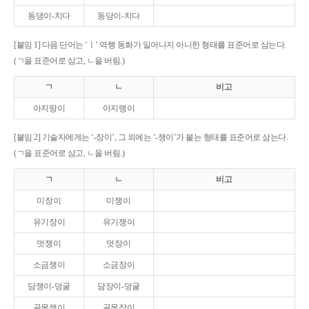
동댕이-치다
동당이-치다
[붙임 1] 다음 단어는 ‘ㅣ’ 역행 동화가 일어나지 아니한 형태를 표준어로 삼는다.
(ㄱ을 표준어로 삼고, ㄴ을 버림.)
ㄱ
ㄴ
비고
아지랑이
아지랭이
[붙임 2] 기술자에게는 ‘-장이’, 그 외에는 ‘-쟁이’가 붙는 형태를 표준어로 삼는다.
(ㄱ을 표준어로 삼고, ㄴ을 버림.)
ㄱ
ㄴ
비고
미장이
미쟁이
유기장이
유기쟁이
멋쟁이
멋장이
소금쟁이
소금장이
담쟁이-덩굴
담장이-덩굴
골목쟁이
골목장이