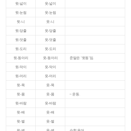
윗-넓이
웃-넓이
윗-눈썹
웃-눈썹
윗-니
웃-니
윗-당줄
웃-당줄
윗-덧줄
웃-덧줄
윗-도리
웃-도리
윗-동아리
웃-동아리
준말은 ‘윗동’임.
윗-막이
웃-막이
윗-머리
웃-머리
윗-목
웃-목
윗-몸
웃-몸
~ 운동.
윗-바람
웃-바람
윗-배
웃-배
윗-벌
웃-벌
윗-변
웃-변
수학 용어.