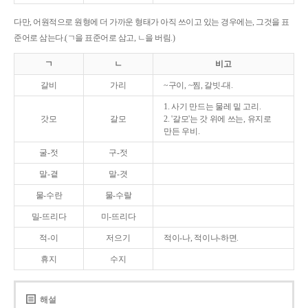
다만, 어원적으로 원형에 더 가까운 형태가 아직 쓰이고 있는 경우에는, 그것을 표
준어로 삼는다.(ㄱ을 표준어로 삼고, ㄴ을 버림.)
ㄱ
ㄴ
비고
갈비
가리
~구이, ~찜, 갈빗-대.
1. 사기 만드는 물레 밑 고리.
갓모
갈모
2. '갈모'는 갓 위에 쓰는, 유지로
만든 우비.
굴-젓
구-젓
말-곁
말-겻
물-수란
물-수랄
밀-뜨리다
미-뜨리다
적-이
저으기
적이-나, 적이나-하면.
휴지
수지
해설