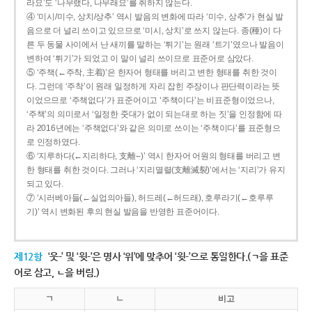
라요’도 ‘나무랬다, 나무래요’를 취하지 않는다.
④ ‘미시/미수, 상치/상추’ 역시 발음의 변화에 따라 ‘미수, 상추’가 현실 발
음으로 더 널리 쓰이고 있으므로 ‘미시, 상치’로 쓰지 않는다. 종(種)이 다
른 두 동물 사이에서 난 새끼를 말하는 ‘튀기’는 원래 ‘트기’였으나 발음이
변하여 ‘튀기’가 되었고 이 말이 널리 쓰이므로 표준어로 삼았다.
⑤ ‘주책(←주착, 主着)’은 한자어 형태를 버리고 변한 형태를 취한 것이
다. 그런데 ‘주착’이 원래 일정하게 자리 잡힌 주장이나 판단력이라는 뜻
이었으므로 ‘주책없다’가 표준어이고 ‘주책이다’는 비표준형이었으나,
‘주책’의 의미로서 ‘일정한 줏대가 없이 되는대로 하는 짓’을 인정함에 따
라 2016년에는 ‘주책없다’와 같은 의미로 쓰이는 ‘주책이다’를 표준형으
로 인정하였다.
⑥ ‘지루하다(←지리하다, 支離--)’ 역시 한자어 어원의 형태를 버리고 변
한 형태를 취한 것이다. 그러나 ‘지리멸렬(支離滅裂)’에서는 ‘지리’가 유지
되고 있다.
⑦ ‘시러베아들(←실업의아들), 허드레(←허드래), 호루라기(←호루루
기)’ 역시 변화된 후의 현실 발음을 반영한 표준어이다.
제12항
‘웃-’ 및 ‘윗-’은 명사 ‘위’에 맞추어 ‘윗-’으로 통일한다.(ㄱ을 표준
어로 삼고, ㄴ을 버림.)
ㄱ
ㄴ
비고