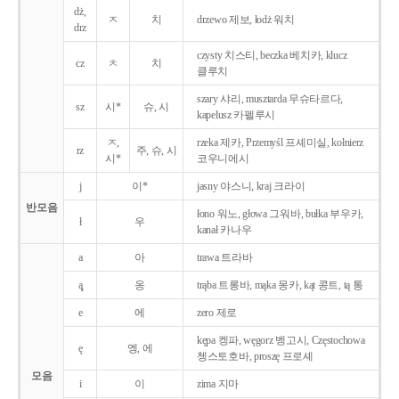
dż,
ㅈ
치
drzewo 제보, łodż 워치
drz
czysty 치스티, beczka 베치카, klucz
cz
ㅊ
치
클루치
szary 샤리, musztarda 무슈타르다,
sz
시*
슈, 시
kapelusz 카펠루시
ㅈ,
rzeka 제카, Przemyśl 프셰미실, kołnierz
rz
주, 슈, 시
시*
코우니에시
j
이*
jasny 야스니, kraj 크라이
반모음
łono 워노, głowa 그워바, bułka 부우카,
ł
우
kanał 카나우
a
아
trawa 트라바
ą̨
옹
trąba 트롱바, mąka 몽카, kąt 콩트, tą 통
e
에
zero 제로
kępa 켕파, węgorz 벵고시, Częstochowa
ę
엥, 에
쳉스토호바, proszę 프로셰
모음
i
이
zima 지마