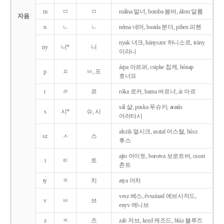
m
ㅁ
ㅁ
málna 말너, bomba 봄버, álom 알롬
자음
n
ㄴ
ㄴ
néma 네머, bunda 분더, pihen 피헨
nyak 녀크, hányszor 하니소르, irány
ny
니*
니
이라니
árpa 아르퍼, csipke 칩케, hónap
p
ㅍ
ㅂ, 프
호너프
r
ㄹ
르
róka 로커, barna 버르너, ár 아르
sál 샬, puska 푸슈카, aratás
s
시*
슈, 시
어러타시
alszik 얼시크, asztal 어스털, húsz
sz
ㅅ
스
후스
ajto 어이토, borotva 보로트버, csont
t
ㅌ
트
촌트
ty
ㅊ
치
atya 어처
vesz 베스, évszázad 에브사저드,
v
ㅂ
브
enyv 에니브
z
ㅈ
즈
zab 저브, kezd 케즈드, blúz 블루즈