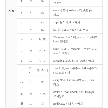
r
ㄹ
르
슈누르
serce 세르체, srebro 스레브로, pas
자음
s
ㅅ
스
파스
ś
ㅡ
시
ślepy 실레피, dziś 지시
t
ㅌ
트
tam 탐, matka 마트카, but 부트
Warszawa 바르샤바, piwnica 피브니차,
w
ㅂ
브, 프
krew 크레프
zamek 자메크, zbrodnia 즈브로드니아,
z
ㅈ
즈, 스
wywóz 비부스
ź
ㅡ
지, 시
gwoździk 그보지지크, więź 비엥시
ㅈ,
żyto 지토, różny 루주니, łyżka 위슈카,
ż
주, 슈, 시
시*
straż 스트라시
chory 호리, kuchnia 쿠흐니아, dach
ch
ㅎ
흐
다흐
dziura 지우라, dzwon 즈본, mosiądz
dz
ㅈ
즈, 츠
모시옹츠
dź
ㅡ
치
niedźwiedź 니에치비에치