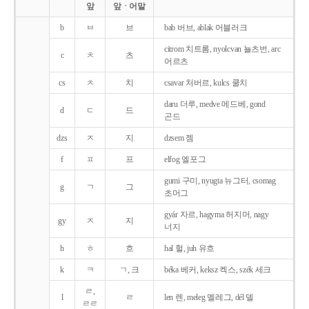
앞
앞ㆍ어말
b
ㅂ
브
bab 버브, ablak 어블러크
citrom 치트롬, nyolcvan 뇰츠번, arc
c
ㅊ
츠
어르츠
cs
ㅊ
치
csavar 처버르, kulcs 쿨치
daru 더루, medve 메드베, gond
d
ㄷ
드
곤드
dzs
ㅈ
지
dzsem 젬
f
ㅍ
프
elfog 엘포그
gumi 구미, nyugta 뉴그터, csomag
g
ㄱ
그
초머그
gyár 자르, hagyma 허지머, nagy
gy
ㅈ
지
너지
h
ㅎ
흐
hal 헐, juh 유흐
k
ㅋ
ㄱ, 크
béka 베커, keksz 켁스, szék 세크
ㄹ,
l
ㄹ
len 렌, meleg 멜레그, dél 델
ㄹㄹ