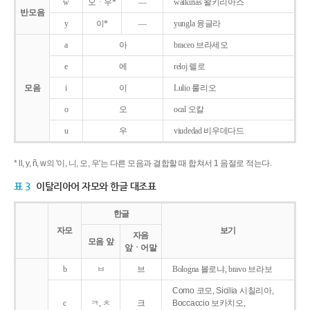
w
오ㆍ우*
―
walkirias 왈키리아스
반모음
y
이*
―
yungla 융글라
a
아
braceo 브라세오
e
에
reloj 렐로
모음
i
이
Lulio 룰리오
o
오
ocal 오칼
u
우
viudedad 비우데다드
* ll, y, ñ, w의 '이, 니, 오, 우'는 다른 모음과 결합할 때 합쳐서 1 음절로 적는다.
표 3
이탈리아어 자모와 한글 대조표
한글
자모
보기
자음
모음 앞
앞ㆍ어말
b
ㅂ
브
Bologna 볼로냐, bravo 브라보
Como 코모, Sicilia 시칠리아,
c
ㅋ, ㅊ
크
Boccaccio 보카치오,