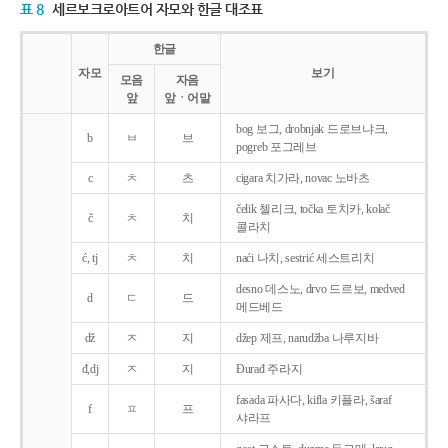
표 8
세르보크로아트어 자모와 한글 대조표
한글
자모
보기
모음
자음
앞
앞ㆍ어말
bog 보그, drobnjak 드로브냐크,
b
ㅂ
브
pogreb 포그레브
c
ㅊ
츠
cigara 치가라, novac 노바츠
čelik 첼리크, točka 토치카, kolač
č
ㅊ
치
콜라치
ć, tj
ㅊ
치
naći 나치, sestrić 세스트리치
desno 데스노, drvo 드르보, medved
d
ㄷ
드
메드베드
dž
ㅈ
지
džep 제프, narudžba 나루지바
đ,dj
ㅈ
지
Ðurađ 주라지
fasada 파사다, kifla 키플라, šaraf
f
ㅍ
프
샤라프