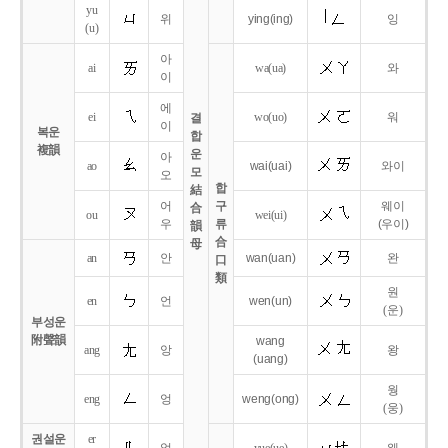
yu
위
ying
(ing)
잉
(u)
아
ai
wa
(ua)
와
이
에
ei
wo
(uo)
워
결
이
복운
합
複韻
운
아
ao
wai
(uai)
와이
모
오
합
結
어
구
웨이
合
ou
wei
(ui)
우
류
(우이)
韻
合
母
an
안
wan
(uan)
완
口
類
원
en
언
wen
(un)
(운)
부성운
附聲韻
wang
ang
앙
왕
(uang)
웡
eng
엉
weng
(ong)
(웅)
권설운
er