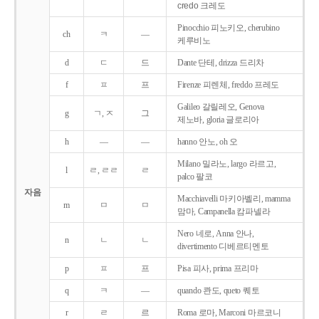
credo 크레도
Pinocchio 피노키오, cherubino
ch
ㅋ
―
케루비노
d
ㄷ
드
Dante 단테, drizza 드리차
f
ㅍ
프
Firenze 피렌체, freddo 프레도
Galileo 갈릴레오, Genova
g
ㄱ, ㅈ
그
제노바, gloria 글로리아
h
―
―
hanno 안노, oh 오
Milano 밀라노, largo 라르고,
l
ㄹ, ㄹㄹ
ㄹ
palco 팔코
자음
Macchiavelli 마키아벨리, mamma
m
ㅁ
ㅁ
맘마, Campanella 캄파넬라
Nero 네로, Anna 안나,
n
ㄴ
ㄴ
divertimento 디베르티멘토
p
ㅍ
프
Pisa 피사, prima 프리마
q
ㅋ
―
quando 콴도, queto 퀘토
r
ㄹ
르
Roma 로마, Marconi 마르코니