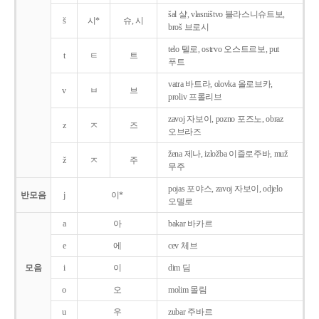
šal 샬, vlasništvo 블라스니슈트보,
š
시*
슈, 시
broš 브로시
telo 텔로, ostrvo 오스트르보, put
t
ㅌ
트
푸트
vatra 바트라, olovka 올로브카,
v
ㅂ
브
proliv 프롤리브
zavoj 자보이, pozno 포즈노, obraz
z
ㅈ
즈
오브라즈
žena 제나, izložba 이즐로주바, muž
ž
ㅈ
주
무주
pojas 포야스, zavoj 자보이, odjelo
반모음
j
이*
오델로
a
아
bakar 바카르
e
에
cev 체브
모음
i
이
dim 딤
o
오
molim 몰림
u
우
zubar 주바르