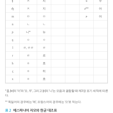
ʧ
ㅊ
치
u
우
ʤ
ㅈ
지
ə**
어
m
ㅁ
ㅁ
ɚ
어
n
ㄴ
ㄴ
ɲ
니*
뉴
ŋ
ㅇ
ㅇ
l
ㄹ, ㄹㄹ
ㄹ
r
ㄹ
르
h
ㅎ
흐
ç
ㅎ
히
x
ㅎ
흐
* [j], [w]의 '이'와 '오, 우', 그리고 [ɲ]의 '니'는 모음과 결합할 때 제3장 표기 세칙에 따른
다.
** 독일어의 경우에는 '에', 프랑스어의 경우에는 '으'로 적는다.
표 2
에스파냐어 자모와 한글 대조표