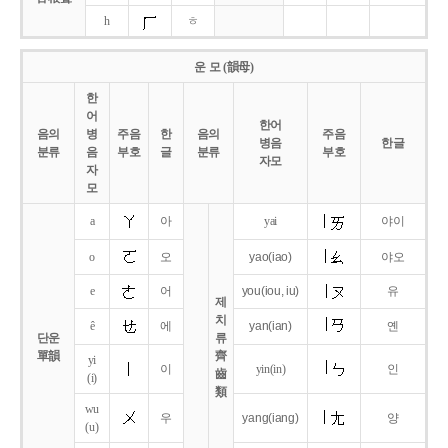
h
ㅎ
운 모 (韻母)
한
어
한어
음의
병
주음
한
음의
주음
병음
한글
분류
음
부호
글
분류
부호
자모
자
모
a
아
yai
야이
o
오
yao
(iao)
야오
e
어
you
(iou,
iu)
유
제
치
ê
에
yan
(ian)
옌
단운
류
單韻
齊
yi
이
yin(in)
인
齒
(i)
類
wu
우
yang
(iang)
양
(u)