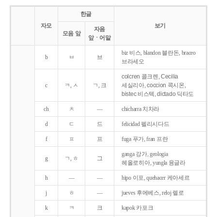
한글
자모
보기
자음
모음 앞
앞ㆍ어말
biz 비스, blandon 블란돈, braceo
b
ㅂ
브
브라세오
colcren 콜크렌, Cecilia
c
ㅋ, ㅅ
ㄱ, 크
세실리아, coccion 콕시온,
bistec 비스텍, dictado 딕타도
ch
ㅊ
―
chicharra 치차라
d
ㄷ
드
felicidad 펠리시다드
f
ㅍ
프
fuga 푸가, fran 프란
ganga 강가, geologia
g
ㄱ, ㅎ
그
헤올로히아, yungla 융글라
h
―
―
hipo 이포, quehacer 케아세르
j
ㅎ
―
jueves 후에베스, reloj 렐로
k
ㅋ
크
kapok 카포크