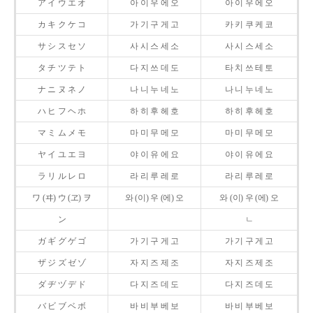
ア イ ウ エ オ
아 이 우 에 오
아 이 우 에 오
カ キ ク ケ コ
가 기 구 게 고
카 키 쿠 케 코
サ シ ス セ ソ
사 시 스 세 소
사 시 스 세 소
タ チ ツ テ ト
다 지 쓰 데 도
타 치 쓰 테 토
ナ ニ ヌ ネ ノ
나 니 누 네 노
나 니 누 네 노
ハ ヒ フ ヘ ホ
하 히 후 헤 호
하 히 후 헤 호
マ ミ ム メ モ
마 미 무 메 모
마 미 무 메 모
ヤ イ ユ エ ヨ
야 이 유 에 요
야 이 유 에 요
ラ リ ル レ ロ
라 리 루 레 로
라 리 루 레 로
ワ (ヰ) ウ (ヱ) ヲ
와 (이) 우 (에) 오
와 (이) 우 (에) 오
ン
ㄴ
ガ ギ グ ゲ ゴ
가 기 구 게 고
가 기 구 게 고
ザ ジ ズ ゼ ゾ
자 지 즈 제 조
자 지 즈 제 조
ダ ヂ ヅ デ ド
다 지 즈 데 도
다 지 즈 데 도
バ ビ ブ ベ ボ
바 비 부 베 보
바 비 부 베 보