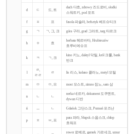
dach 다흐, zdrowy 즈드로비, słodki
d
ㄷ
드, 트
스워트키, pod 포트
f
ㅍ
프
fasola 파솔라, befsztyk 베프슈티크
g
ㄱ
ㄱ, 그, 크
góra 구라, grad 그라트, targ 타르크
herbata 헤르바타, Hrubieszów
h
ㅎ
흐
흐루비에슈프
kino 키노, daktyl 닥틸, król 크룰, bank
k
ㅋ
ㄱ, 크
반크
ㄹ,
l
ㄹ
lis 리스, kolano 콜라노, motyl 모틸
ㄹㄹ
m
ㅁ
ㅁ, 므
most 모스트, zimno 짐노, sam 삼
nerka 네르카, dokument 도쿠멘트,
n
ㄴ
ㄴ
dywan 디반
ń
ㅡ
ㄴ
Gdańsk 그단스크, Poznań 포즈난
para 파라, Słupsk 스웁스크, chłop
p
ㅍ
ㅂ, 프
흐워프
rower 로베르, garnek 가르네크, sznur