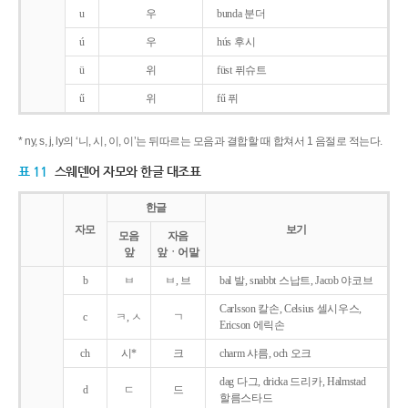
u
우
bunda 분더
ú
우
hús 후시
ü
위
füst 퓌슈트
ű
위
fű 퓌
* ny, s, j, ly의 ‘니, 시, 이, 이’는 뒤따르는 모음과 결합할 때 합쳐서 1 음절로 적는다.
표 11
스웨덴어 자모와 한글 대조표
한글
자모
보기
모음
자음
앞
앞ㆍ어말
b
ㅂ
ㅂ, 브
bal 발, snabbt 스납트, Jacob 야코브
Carlsson 칼손, Celsius 셀시우스,
c
ㅋ, ㅅ
ㄱ
Ericson 에릭손
ch
시*
크
charm 샤름, och 오크
dag 다그, dricka 드리카, Halmstad
d
ㄷ
드
할름스타드