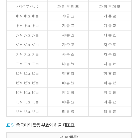
パ ピ プ ペ ポ
파 피 푸 페 포
파 피 푸 페 포
キャ キュ キョ
갸 규 교
캬 큐 쿄
ギャ ギュ ギョ
갸 규 교
갸 규 교
シャ シュ ショ
샤 슈 쇼
샤 슈 쇼
ジャ ジュ ジョ
자 주 조
자 주 조
チャ チュ チョ
자 주 조
차 추 초
ニャ ニュ ニョ
냐 뉴 뇨
냐 뉴 뇨
ヒャ ヒュ ヒョ
햐 휴 효
햐 휴 효
ビャ ビュ ビョ
뱌 뷰 뵤
뱌 뷰 뵤
ピャ ピュ ピョ
퍄 퓨 표
퍄 퓨 표
ミャ ミュ ミョ
먀 뮤 묘
먀 뮤 묘
リャ リュ リョ
랴 류 료
랴 류 료
표 5
중국어의 발음 부호와 한글 대조표
성 모 (聲母)