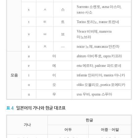
Sorrento 소렌토, asma 아스마,
s
ㅅ
스
sasso 사소
t
ㅌ
트
Torino 토리노, tranne 트란네
Vivace 비바체, manovra
v
ㅂ
브
마노브라
z
ㅊ
―
nozze 노체, mancanza 만칸차
a
아
abituro 아비투로, capra 카프라
e
에
erta 에르타, padrone 파드로네
모음
i
이
infamia 인파미아, manica 마니카
o
오
oblio 오블리오, poetica 포에티카
u
우
uva 우바, spuma 스푸마
표 4
일본어의 가나와 한글 대조표
한글
가나
어두
어중ㆍ어말