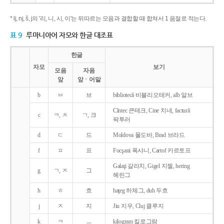
* lj, nj, š, j의 '리, 니, 시, 이'는 뒤따르는 모음과 결합할 때 합쳐서 1 음절로 적는다.
표 9
루마니아어 자모와 한글 대조표
한글
자모
보기
모음
자음
앞
앞ㆍ어말
b
ㅂ
브
bibliotecǎ 비블리오테커, alb 알브
Cîntec 큰테크, Cine 치네, facturǎ
c
ㅋ, ㅊ
ㄱ, 크
팍투러
d
ㄷ
드
Moldova 몰도바, Brad 브라드
f
ㅍ
프
Focşani 폭샤니, Cartof 카르토프
Galaţi 갈라치, Gigel 지젤, hering
g
ㄱ, ㅈ
그
헤린그
h
ㅎ
흐
haţeg 하체그, duh 두흐
j
ㅈ
지
Jiu 지우, Cluj 클루지
k
ㅋ
ㅡ
kilogram 킬로그람