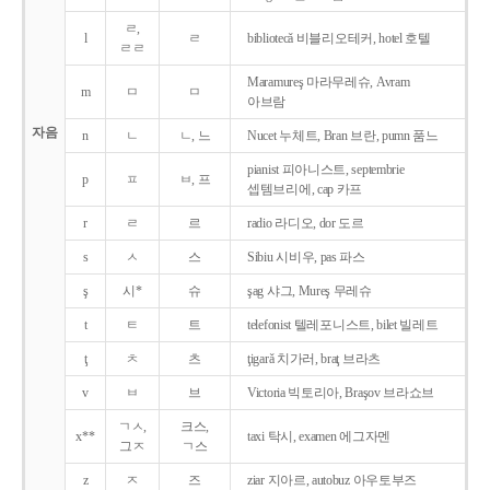
ㄹ,
l
ㄹ
bibliotecǎ 비블리오테커, hotel 호텔
ㄹㄹ
Maramureş 마라무레슈, Avram
m
ㅁ
ㅁ
아브람
자음
n
ㄴ
ㄴ, 느
Nucet 누체트, Bran 브란, pumn 품느
pianist 피아니스트, septembrie
p
ㅍ
ㅂ, 프
셉템브리에, cap 카프
r
ㄹ
르
radio 라디오, dor 도르
s
ㅅ
스
Sibiu 시비우, pas 파스
ş
시*
슈
şag 샤그, Mureş 무레슈
t
ㅌ
트
telefonist 텔레포니스트, bilet 빌레트
ţ
ㅊ
츠
ţigarǎ 치가러, braţ 브라츠
v
ㅂ
브
Victoria 빅토리아, Braşov 브라쇼브
ㄱㅅ,
크스,
x**
taxi 탁시, examen 에그자멘
그ㅈ
ㄱ스
z
ㅈ
즈
ziar 지아르, autobuz 아우토부즈