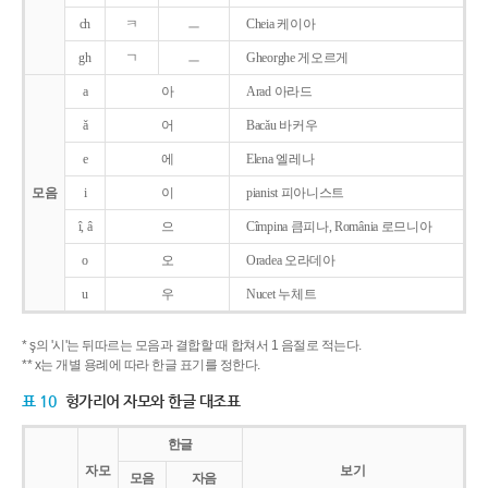
ch
ㅋ
ㅡ
Cheia 케이아
gh
ㄱ
ㅡ
Gheorghe 게오르게
a
아
Arad 아라드
ǎ
어
Bacǎu 바커우
e
에
Elena 엘레나
모음
i
이
pianist 피아니스트
î, â
으
Cîmpina 큼피나, România 로므니아
o
오
Oradea 오라데아
u
우
Nucet 누체트
* ş의 '시'는 뒤따르는 모음과 결합할 때 합쳐서 1 음절로 적는다.
** x는 개별 용례에 따라 한글 표기를 정한다.
표 10
헝가리어 자모와 한글 대조표
한글
자모
보기
모음
자음