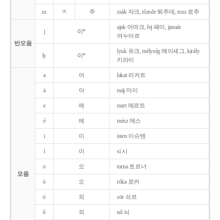
zs
ㅈ
주
zsák 자크, tőzsde 퇴주데, rozs 로주
ajak 어여크, fej 페이, január
j
이*
여누아르
반모음
lyuk 유크, mélység 메이셰그, király
ly
이*
키라이
a
어
lakat 러커트
á
아
máj 마이
e
에
mert 메르트
é
에
mész 메스
i
이
isten 이슈텐
í
이
sí 시
o
오
torna 토르너
모음
ó
오
róka 로커
ö
외
sör 쇠르
ő
외
nő 뇌