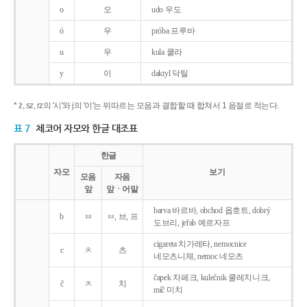
o
오
udo 우도
ó
우
próba 프루바
u
우
kula 쿨라
y
이
daktyl 닥틸
* ż, sz, rz의 '시'와 j의 '이'는 뒤따르는 모음과 결합할 때 합쳐서 1 음절로 적는다.
표 7
체코어 자모와 한글 대조표
한글
자모
보기
모음
자음
앞
앞ㆍ어말
barva 바르바, obchod 옵호트, dobrý
b
ㅂ
ㅂ, 브, 프
도브리, jeřab 예르자프
cigareta 치가레타, nemocnice
c
ㅊ
츠
네모츠니체, nemoc 네모츠
čapek 차페크, kulečnik 쿨레치니크,
č
ㅊ
치
míč 미치