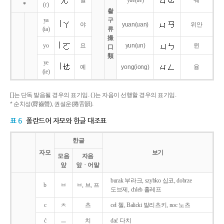
얼
yue
(ue)
웨
*
(r)
촬
ya
구
야
yuan
(uan)
위안
(ia)
류
撮
yo
요
yun
(un)
윈
口
類
ye
예
yong
(iong)
융
(ie)
[ ]는 단독 발음될 경우의 표기임. ( )는 자음이 선행할 경우의 표기임.
* 순치성(脣齒聲), 권설운(捲舌韻).
표 6
폴란드어 자모와 한글 대조표
한글
자모
보기
모음
자음
앞
앞ㆍ어말
burak 부라크, szybko 십코, dobrze
b
ㅂ
ㅂ, 브, 프
도브제, chleb 흘레프
c
ㅊ
츠
cel 첼, Balicki 발리츠키, noc 노츠
ć
ㅡ
치
dać 다치