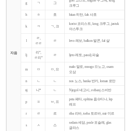
gost 고스트, dugme 두그메, krug
g
ㄱ
그
크루그
h
ㅎ
흐
hitan 히탄, šah 샤흐
korist 코리스트, krug 크루그, jastuk
k
ㅋ
ㄱ, 크
야스투크
ㄹ,
l
ㄹ
levo 레보, balkon 발콘, šal 샬
ㄹㄹ
리*,
자음
lj
ㄹ
ljeto 레토, pasulj 파술
ㄹ리*
malo 말로, mnogo 므노고, osam
m
ㅁ
ㅁ, 므
오삼
n
ㄴ
ㄴ
nos 노스, banka 반카, loman 로만
nj
니*
ㄴ
Njegoš 녜고시, svibanj 스비반
peta 페타, opština 옵슈티나, lep
p
ㅍ
ㅂ, 프
레프
r
ㄹ
르
riba 리바, torba 토르바, mir 미르
sedam 세담, posle 포슬레, glas
s
ㅅ
스
글라스