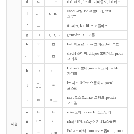
d
ㄷ
드, 트
dech 데흐, divadlo 디바들로, led 레트
d'ábel 댜벨, lod'ka 로티카, hrud'
d'
디*
디, 티
흐루티
f
ㅍ
프
fík 피크, knoflík 크노플리크
g
ㄱ
ㄱ, 그, 크
gramofon 그라모폰
h
ㅎ
흐
hadr 하드르, hmyz 흐미스, bůh 부흐
choditi 호디티, chlapec 흘라페츠, prach
ch
ㅎ
흐
프라흐
kachna 카흐나, nikdy 니크디, padák
k
ㅋ
ㄱ, 크
파다크
ㄹ,
lev 레프, šplhati 슈플하티, postel
l
ㄹ
ㄹㄹ
포스텔
most 모스트, mrak 므라크, podzim
m
ㅁ
ㅁ, 므
포드짐
n
ㄴ
ㄴ
noha 노하, podmínka 포드민카
ň
니*
ㄴ
němý 네미, sáňky 산키, Plzeň 플젠
자음
Praha 프라하, koroptev 코롭테프, strop
p
ㅍ
ㅂ, 프