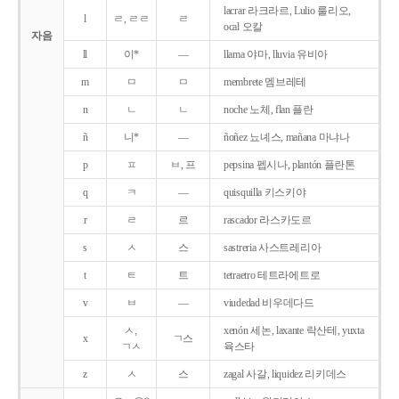
lacrar 라크라르, Lulio 룰리오,
l
ㄹ, ㄹㄹ
ㄹ
ocal 오칼
자음
ll
이*
―
llama 야마, lluvia 유비아
m
ㅁ
ㅁ
membrete 멤브레테
n
ㄴ
ㄴ
noche 노체, flan 플란
ñ
니*
―
ñoñez 뇨녜스, mañana 마냐나
p
ㅍ
ㅂ, 프
pepsina 펩시나, plantón 플란톤
q
ㅋ
―
quisquilla 키스키야
r
ㄹ
르
rascador 라스카도르
s
ㅅ
스
sastreria 사스트레리아
t
ㅌ
트
tetraetro 테트라에트로
v
ㅂ
―
viudedad 비우데다드
ㅅ,
xenón 세논, laxante 락산테, yuxta
x
ㄱ스
ㄱㅅ
육스타
z
ㅅ
스
zagal 사갈, liquidez 리키데스