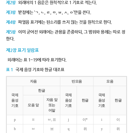
제2항
외래어의 1 음운은 원칙적으로 1 기호로 적는다.
제3항
받침에는 ‘ㄱ, ㄴ, ㄹ, ㅁ, ㅂ, ㅅ, ㅇ’만을 쓴다.
제4항
파열음 표기에는 된소리를 쓰지 않는 것을 원칙으로 한다.
제5항
이미 굳어진 외래어는 관용을 존중하되, 그 범위와 용례는 따로 정
한다.
제2장 표기 일람표
외래어는 표 1~19에 따라 표기한다.
표 1
국제 음성 기호와 한글 대조표
자음
반모음
모음
한글
국제
국제
국제
자음 앞
음성
음성
한글
음성
한글
모음 앞
또는
기호
기호
기호
어말
p
ㅍ
ㅂ, 프
j
이*
i
이
b
ㅂ
브
ɥ
위
y
위