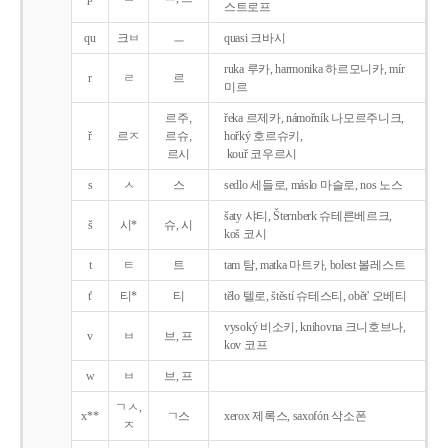
스트로프
qu
크ㅂ
ㅡ
quasi 크바시
ruka 루카, harmonika 하르모니카, mír
r
ㄹ
르
미르
르주,
řeka 르제카, námořník 나모르주니크,
ř
르ㅈ
르슈,
hořký 호르슈키,
르시
kouř 코우르시
s
ㅅ
스
sedlo 세들로, máslo 마슬로, nos 노스
šaty 샤티, Šternberk 슈테른베르크,
š
시*
슈, 시
koš 코시
t
ㅌ
트
tam 탐, matka 마트카, bolest 볼레스트
t'
티*
티
tělo 텔로, štěstí 슈테스티, obět' 오베티
vysoký 비소키, knihovna 크니호브나,
v
ㅂ
브, 프
kov 코프
w
ㅂ
브, 프
ㄱㅅ,
x**
ㄱ스
xerox 제록스, saxofón 삭소폰
ㅈ