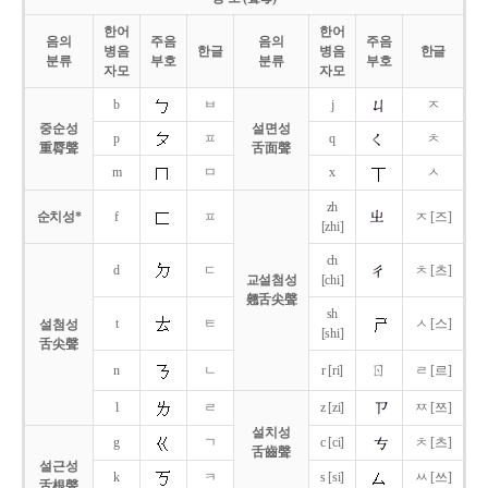
한어
한어
음의
주음
음의
주음
병음
한글
병음
한글
분류
부호
분류
부호
자모
자모
b
ㅂ
j
ㅈ
중순성
설면성
p
ㅍ
q
ㅊ
重脣聲
舌面聲
m
ㅁ
x
ㅅ
zh
순치성*
f
ㅍ
ㅈ [즈]
[zhi]
ch
d
ㄷ
ㅊ [츠]
교설첨성
[chi]
翹舌尖聲
sh
t
ㅌ
ㅅ [스]
설첨성
[shi]
舌尖聲
ㄖ
n
ㄴ
r [ri]
ㄹ [르]
l
ㄹ
z [zi]
ㅉ [쯔]
설치성
g
ㄱ
c [ci]
ㅊ [츠]
舌齒聲
설근성
k
ㅋ
s [si]
ㅆ [쓰]
舌根聲