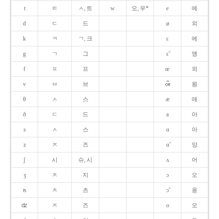
t
ㅌ
ㅅ, 트
w
오, 우*
e
에
d
ㄷ
드
ø
외
k
ㅋ
ㄱ, 크
ɛ
에
g
ㄱ
그
ɛ̃
앵
f
ㅍ
프
œ
외
v
ㅂ
브
욍
θ
ㅅ
스
æ
애
ð
ㄷ
드
a
아
s
ㅅ
스
ɑ
아
z
ㅈ
즈
ɑ̃
앙
ʃ
시
슈, 시
ʌ
어
ʒ
ㅈ
지
ɔ
오
ʦ
ㅊ
츠
ɔ̃
옹
ʣ
ㅈ
즈
o
오