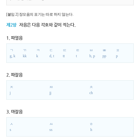
[붙임 2] 장모음의 표기는 따로 하지 않는다.
제2항
자음은 다음 각호와 같이 적는다.
1. 파열음
ㄱ
ㄲ
ㅋ
ㄷ
ㄸ
ㅌ
ㅂ
ㅃ
ㅍ
g, k
kk
k
d, t
tt
t
b, p
pp
p
2. 파찰음
ㅈ
ㅉ
ㅊ
j
jj
ch
3. 마찰음
ㅅ
ㅆ
ㅎ
s
ss
h