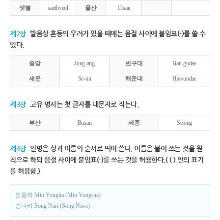
샛별
saetbyeol
울산
Ulsan
제2항
발음상 혼동의 우려가 있을 때에는 음절 사이에 붙임표(-)를 쓸 수
있다.
중앙
Jung-ang
반구대
Ban-gudae
세운
Se-un
해운대
Hae-undae
제3항
고유 명사는 첫 글자를 대문자로 적는다.
부산
Busan
세종
Sejong
제4항
인명은 성과 이름의 순서로 띄어 쓴다. 이름은 붙여 쓰는 것을 원
칙으로 하되 음절 사이에 붙임표(-)를 쓰는 것을 허용한다.( ( ) 안의 표기
를 허용함.)
민용하 Min Yongha (Min Yong-ha)
송나리 Song Nari (Song Na-ri)