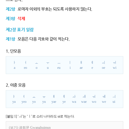
제2항
로마자 이외의 부호는 되도록 사용하지 않는다.
제3항
삭제
제2장 표기 일람
제1항
모음은 다음 각호와 같이 적는다.
1. 단모음
ㅏ
ㅓ
ㅗ
ㅜ
ㅡ
ㅣ
ㅐ
ㅔ
ㅚ
ㅟ
a
eo
o
u
eu
i
ae
e
oe
wi
2. 이중 모음
ㅑ
ㅕ
ㅛ
ㅠ
ㅒ
ㅖ
ㅘ
ㅙ
ㅝ
ㅞ
ㅢ
ya
yeo
yo
yu
yae
ye
wa
wae
wo
we
ui
[붙임 1] ‘ㅢ’는 ‘ㅣ’로 소리 나더라도 ui로 적는다.
(보기) 광희문 Gwanghuimun