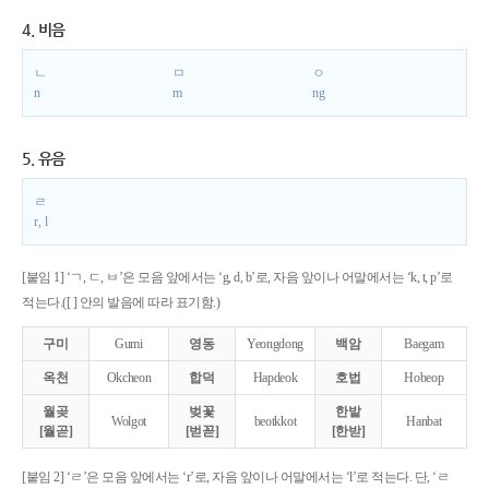
4. 비음
ㄴ
ㅁ
ㅇ
n
m
ng
5. 유음
ㄹ
r, l
[붙임 1] ‘ㄱ, ㄷ, ㅂ’은 모음 앞에서는 ‘g, d, b’로, 자음 앞이나 어말에서는 ‘k, t, p’로
적는다.([ ] 안의 발음에 따라 표기함.)
구미
Gumi
영동
Yeongdong
백암
Baegam
옥천
Okcheon
합덕
Hapdeok
호법
Hobeop
월곶
벚꽃
한밭
Wolgot
beotkkot
Hanbat
[월곧]
[벋꼳]
[한받]
[붙임 2] ‘ㄹ’은 모음 앞에서는 ‘r’로, 자음 앞이나 어말에서는 ‘l’로 적는다. 단, ‘ㄹ