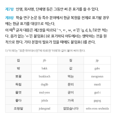
제7항
인명, 회사명, 단체명 등은 그동안 써 온 표기를 쓸 수 있다.
제8항
학술 연구 논문 등 특수 분야에서 한글 복원을 전제로 표기할 경우
에는 한글 표기를 대상으로 적는다.
1)
이 때
글자 대응은 제2장을 따르되 ‘ㄱ, ㄷ, ㅂ, ㄹ’은 ‘g, d, b, l’로만 적는
다. 음가 없는 ‘ㅇ’은 붙임표(-)로 표기하되 어두에서는 생략하는 것을 원
칙으로 한다. 기타 분절의 필요가 있을 때에도 붙임표(-)를 쓴다.
1) '이 때'는 "표준국어대사전"에 따르면 '이때'와 같이 붙여 써야 한다.
집
jib
짚
jip
밖
bakk
값
gabs
붓꽃
buskkoch
먹는
meogneun
독립
doglib
문리
munli
물엿
mul-yeos
굳이
gud-i
좋다
johda
가곡
gagog
조랑말
jolangmal
없었습니다
eobs-eoss-seubnida