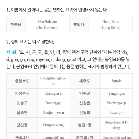
1. 이름에서 일어나는 음운 변화는 표기에 반영하지 않는다.
Han Boknam
Hong Bitna
한복남
홍빛나
(Han Bok-nam)
(Hong Bit-na)
2. 성의 표기는 따로 정한다.
제5항
‘도, 시, 군, 구, 읍, 면, 리, 동’의 행정 구역 단위와 ‘가’는 각각 ‘do,
si, gun, gu, eup, myeon, ri, dong, ga’로 적고, 그 앞에는 붙임표(-)를 넣
는다. 붙임표(-) 앞뒤에서 일어나는 음운 변화는 표기에 반영하지 않는다.
Chungcheongbuk-
충청북도
제주도
Jeju-do
do
의정부시
Uijeongbu-si
양주군
Yangju-gun
도봉구
Dobong-gu
신창읍
Sinchang-eup
삼죽면
Samjuk-myeon
인왕리
Inwang-ri
Bongcheon 1(il)-
당산동
Dangsan-dong
봉천 1동
dong
종로 2가
Jongno 2(i)-ga
퇴계로 3가
Toegyero 3(sam)-ga