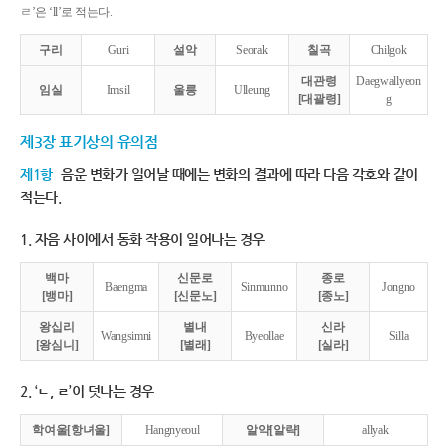
ㄹ’은 ‘ll’로 적는다.
구리
Guri
설악
Seorak
칠곡
Chilgok
대관령
Daegwallyeon
임실
Imsil
울릉
Ulleung
[대괄령]
g
제3장 표기상의 유의점
제1항
음운 변화가 일어날 때에는 변화의 결과에 따라 다음 각호와 같이
적는다.
1. 자음 사이에서 동화 작용이 일어나는 경우
백마
신문로
종로
Baengma
Sinmunno
Jongno
[뱅마]
[신문노]
[종노]
왕십리
별내
신라
Wangsimni
Byeollae
Silla
[왕심니]
[별래]
[실라]
2. ‘ㄴ, ㄹ’이 덧나는 경우
학여울[항녀울]
Hangnyeoul
알약[알략]
allyak