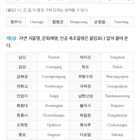
[붙임] ‘시, 군, 읍’의 행정 구역 단위는 생략할 수 있다.
청주시
Cheongju
함평군
Hampyeong
순창읍
Sunchang
제6항
자연 지물명, 문화재명, 인공 축조물명은 붙임표(-) 없이 붙여 쓴
다.
남산
Namsan
속리산
Songnisan
금강
Geumgang
독도
Dokdo
경복궁
Gyeongbokgung
무량수전
Muryangsujeon
연화교
Yeonhwagyo
극락전
Geungnakjeon
안압지
Anapji
남한산성
Namhansanseong
화랑대
Hwarangdae
불국사
Bulguksa
현충사
Hyeonchungsa
독립문
Dongnimmun
오죽헌
Ojukheon
촉석루
Chokseongnu
종묘
Jongmyo
다보탑
Dabotap