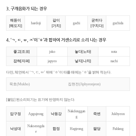
3. 구개음화가 되는 경우
해돋이
같이
굳히다
haedoji
gachi
guchida
[해도지]
[가치]
[구치다]
4. ‘ㄱ, ㄷ, ㅂ, ㅈ’이 ‘ㅎ’과 합하여 거센소리로 소리 나는 경우
좋고[조코]
joko
놓다[노타]
nota
잡혀[자펴]
japyeo
낳지[나치]
nachi
다만, 체언에서 ‘ㄱ, ㄷ, ㅂ’ 뒤에 ‘ㅎ’이 따를 때에는 ‘ㅎ’을 밝혀 적는다.
묵호(Mukho)
집현전(Jiphyeonjeon)
[붙임] 된소리되기는 표기에 반영하지 않는다.
Nakdonggan
압구정
Apgujeong
낙동강
죽변
Jukbyeon
g
Nakseongda
낙성대
합정
Hapjeong
팔당
Paldang
e