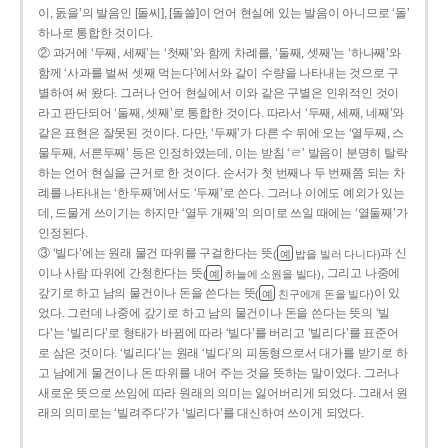
이, 돐을’의 발음인 [돌씨], [돌쓸]이 언어 현실에 있는 발음이 아니므로 ‘돌’
하나로 통합한 것이다.
② 과거에 ‘두째, 세째’는 ‘첫째’와 함께 차례를, ‘둘째, 셋째’는 ‘하나째’와
함께 ‘사과를 벌써 셋째 먹는다’에서와 같이 수량을 나타내는 것으로 구
별하여 써 왔다. 그러나 언어 현실에서 이와 같은 구별은 인위적인 것이
라고 판단되어 ‘둘째, 셋째’로 통합한 것이다. 따라서 ‘두째, 세째, 네째’와
같은 표현은 잘못된 것이다. 다만, ‘두째’가 다른 수 뒤에 오는 ‘열두째, 스
물두째, 서른두째’ 등은 인정하였는데, 이는 받침 ‘ㄹ’ 발음이 분명히 탈락
하는 언어 현실을 근거로 한 것이다. 순서가 첫 번째나 두 번째쯤 되는 차
례를 나타내는 ‘한두째’에서도 ‘두째’로 쓴다. 그러나 이에도 예외가 있는
데, 드물게 쓰이기는 하지만 ‘열두 개째’의 의미로 쓰일 때에는 ‘열둘째’가
인정된다.
③ ‘빌다’에는 원래 물건 따위를 구걸한다는 뜻
과 신
(
밥을 빌러 다니다)
예
이나 사람 따위에 간청한다는 뜻
, 그리고 나중에
(
하늘에 소원을 빌다)
예
갚기로 하고 남의 물건이나 돈을 쓴다는 뜻
이 있
(
친구에게 돈을 빌다)
예
었다. 그런데 나중에 갚기로 하고 남의 물건이나 돈을 쓴다는 뜻의 ‘빌
다’는 ‘빌리다’로 형태가 바뀜에 따라 ‘빌다’를 버리고 ‘빌리다’를 표준어
로 삼은 것이다. ‘빌리다’는 원래 ‘빌다’의 피동형으로서 대가를 받기로 하
고 남에게 물건이나 돈 따위를 내어 주는 것을 뜻하는 말이었다. 그러나
새로운 뜻으로 쓰임에 따라 원래의 의미는 잃어버리게 되었다. 그래서 원
래의 의미로는 ‘빌려주다’가 ‘빌리다’를 대신하여 쓰이게 되었다.