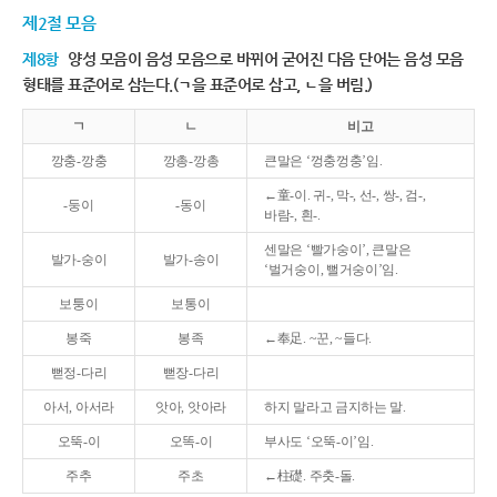
제2절 모음
제8항
양성 모음이 음성 모음으로 바뀌어 굳어진 다음 단어는 음성 모음
형태를 표준어로 삼는다.(ㄱ을 표준어로 삼고, ㄴ을 버림.)
ㄱ
ㄴ
비고
깡충-깡충
깡총-깡총
큰말은 ‘껑충껑충’임.
←童-이. 귀-, 막-, 선-, 쌍-, 검-,
-둥이
-동이
바람-, 흰-.
센말은 ‘빨가숭이’, 큰말은
발가-숭이
발가-송이
‘벌거숭이, 뻘거숭이’임.
보퉁이
보통이
봉죽
봉족
←奉足. ~꾼, ~들다.
뻗정-다리
뻗장-다리
아서, 아서라
앗아, 앗아라
하지 말라고 금지하는 말.
오뚝-이
오똑-이
부사도 ‘오뚝-이’임.
주추
주초
←柱礎. 주춧-돌.