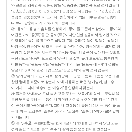
와 관련된 ‘강중강중, 깡쭝깡쭝’도 ‘강종강종, 깡쫑깡쫑’으로 쓰지 않는다.
‘깡충깡충, 강중강중, 깡쭝깡쭝’의 음성 모음 대응형은 각각 ‘껑충껑충, 겅
중겅중, 껑쭝껑쭝’이다. 그러나 ‘ 껑충하다’와 짝을 이루는 말은 ‘깡총하
다’로서 ‘깡충하다’가 오히려 비표준어이다.
② ‘-동이’도 음성 모음화를 인정하여 ‘-둥이’를 표준어로 삼았다. ‘-둥이’의
어원은 아이 ‘동(童)’을 쓴 ‘동이(童-)’이지만 현실 발음에서 멀어진 것으로
인정되어 ‘-둥이’를 표준으로 삼았다. 그에 따라 ‘귀둥이, 막둥이, 쌍둥이,
바람둥이, 흰둥이’에서 모두 ‘-둥이’를 쓴다. 다만, ‘쌍둥이’와는 별개로 ‘쌍
동밤’과 같은 단어에서는 한자어 ‘쌍동(雙童)’의 발음이 살아 있는 것으로
판단되므로 ‘쌍둥밤’으로 쓰지 않는다. 또 살이 올라 보드랍고 통통한 아
이를 뜻하는 ‘옴포동이’는 ‘옴포동하다’의 어근 ‘옴포동’에 ‘-이’가 결합된
말로서 ‘-둥이’와 관련이 없으므로 ‘옴포둥이’와 같이 쓰지 않는다.
③ ‘발가숭이’와 마찬가지로 ‘빨가숭이’도 양성 모음 뒤에 음성 모음이 결
합한 형태를 표준어로 삼는다. 이에 대응하는 짝은 ‘벌거숭이, 뻘거숭
이’이다. 그러나 ‘애송이’는 ‘애숭이’를 인정하지 않는다.
④ 물건을 보에 싸서 꾸려 놓은 것을 뜻하는 ‘보퉁이’와 함께 눈두덩의 불
룩한 부분을 뜻하는 ‘눈퉁이’나 미련한 사람을 낮추어 가리키는 ‘미련퉁
이’ 등에서도 ‘-퉁이’를 쓴다. 그러나 ‘고집통이, 골통이’에서는 ‘통이’를 쓰
는데, 이는 ‘고집통이, 골통이’가 각각 ‘고집통’, ‘골통’에 ‘-이’가 붙은 말이
기 때문이다.
⑤ ‘봉족(奉足), 주초(柱礎)’는 한자어로서의 형태를 인식하지 않고 쓰는
것이 일반적이므로 ‘봉죽, 주추’와 같이 음성 모음 형태를 인정했다.