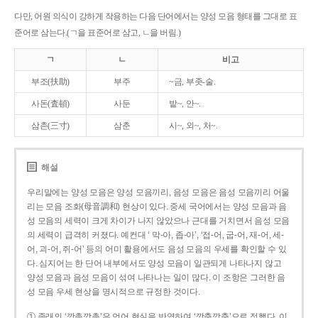
다만, 어원 의식이 강하게 작용하는 다음 단어에서는 양성 모음 형태를 그대로 표
준어로 삼는다.(ㄱ을 표준어로 삼고, ㄴ을 버림.)
ㄱ
ㄴ
비고
부조(扶助)
부주
~금, 부좃-술.
사돈(査頓)
사둔
밭~, 안~.
삼촌(三寸)
삼춘
시~, 외~, 처~.
해설
우리말에는 양성 모음은 양성 모음끼리, 음성 모음은 음성 모음끼리 어울
리는 모음 조화(母音調和) 현상이 있다. 중세 국어에서는 양성 모음과 음
성 모음의 세력이 크게 차이가 나지 않았으나 근대를 거치면서 음성 모음
의 세력이 급격히 커졌다. 예컨대 ‘ 막-아, 좁-아’, ‘접-어, 굽-어, 재-어, 세-
어, 괴-어, 쥐-어’ 등의 어미 활용에서도 음성 모음의 우세를 확인할 수 있
다. 심지어는 한 단어 내부에서도 양성 모음이 일관되게 나타나지 않고
양성 모음과 음성 모음이 섞여 나타나는 일이 많다. 이 조항은 그러한 음
성 모음 우세 현상을 명시적으로 규정한 것이다.
① 종래의 ‘깡총깡총’은 언어 현실을 반영하여 ‘깡충깡충’으로 정했다. 이