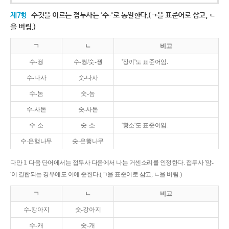
제7항
수컷을 이르는 접두사는 '수-'로 통일한다.(ㄱ을 표준어로 삼고, ㄴ
을 버림.)
ㄱ
ㄴ
비고
수-꿩
수-퀑/숫-꿩
'장끼'도 표준어임.
수-나사
숫-나사
수-놈
숫-놈
수-사돈
숫-사돈
수-소
숫-소
'황소'도 표준어임.
수-은행나무
숫-은행나무
다만 1. 다음 단어에서는 접두사 다음에서 나는 거센소리를 인정한다. 접두사 '암-
'이 결합되는 경우에도 이에 준한다.(ㄱ을 표준어로 삼고, ㄴ을 버림.)
ㄱ
ㄴ
비고
수-캉아지
숫-강아지
수-캐
숫-개