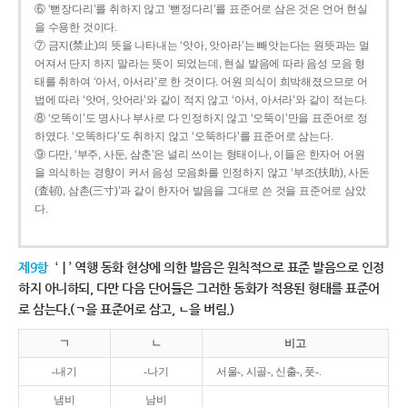
⑥ ‘뻗장다리’를 취하지 않고 ‘뻗정다리’를 표준어로 삼은 것은 언어 현실
을 수용한 것이다.
⑦ 금지(禁止)의 뜻을 나타내는 ‘앗아, 앗아라’는 빼앗는다는 원뜻과는 멀
어져서 단지 하지 말라는 뜻이 되었는데, 현실 발음에 따라 음성 모음 형
태를 취하여 ‘아서, 아서라’로 한 것이다. 어원 의식이 희박해졌으므로 어
법에 따라 ‘앗어, 앗어라’와 같이 적지 않고 ‘아서, 아서라’와 같이 적는다.
⑧ ‘오똑이’도 명사나 부사로 다 인정하지 않고 ‘오뚝이’만을 표준어로 정
하였다. ‘오똑하다’도 취하지 않고 ‘오뚝하다’를 표준어로 삼는다.
⑨ 다만, ‘부주, 사둔, 삼춘’은 널리 쓰이는 형태이나, 이들은 한자어 어원
을 의식하는 경향이 커서 음성 모음화를 인정하지 않고 ‘부조(扶助), 사돈
(査頓), 삼촌(三寸)’과 같이 한자어 발음을 그대로 쓴 것을 표준어로 삼았
다.
제9항
‘ㅣ’ 역행 동화 현상에 의한 발음은 원칙적으로 표준 발음으로 인정
하지 아니하되, 다만 다음 단어들은 그러한 동화가 적용된 형태를 표준어
로 삼는다.(ㄱ을 표준어로 삼고, ㄴ을 버림.)
ㄱ
ㄴ
비고
-내기
-나기
서울-, 시골-, 신출-, 풋-.
냄비
남비