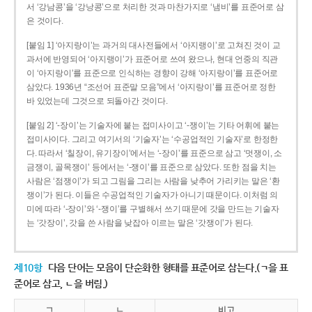
서 ‘강남콩’을 ‘강낭콩’으로 처리한 것과 마찬가지로 ‘냄비’를 표준어로 삼
은 것이다.
[붙임 1] ‘아지랑이’는 과거의 대사전들에서 ‘아지랭이’로 고쳐진 것이 교
과서에 반영되어 ‘아지랭이’가 표준어로 쓰여 왔으나, 현대 언중의 직관
이 ‘아지랑이’를 표준으로 인식하는 경향이 강해 ‘아지랑이’를 표준어로
삼았다. 1936년 “조선어 표준말 모음”에서 ‘아지랑이’를 표준어로 정한
바 있었는데 그것으로 되돌아간 것이다.
[붙임 2] ‘-장이’는 기술자에 붙는 접미사이고 ‘-쟁이’는 기타 어휘에 붙는
접미사이다. 그리고 여기서의 ‘기술자’는 ‘수공업적인 기술자’로 한정한
다. 따라서 ‘칠장이, 유기장이’에서는 ‘-장이’를 표준으로 삼고 ‘멋쟁이, 소
금쟁이, 골목쟁이’ 등에서는 ‘-쟁이’를 표준으로 삼았다. 또한 점을 치는
사람은 ‘점쟁이’가 되고 그림을 그리는 사람을 낮추어 가리키는 말은 ‘환
쟁이’가 된다. 이들은 수공업적인 기술자가 아니기 때문이다. 이처럼 의
미에 따라 ‘-장이’와 ‘-쟁이’를 구별해서 쓰기 때문에 갓을 만드는 기술자
는 ‘갓장이’, 갓을 쓴 사람을 낮잡아 이르는 말은 ‘갓쟁이’가 된다.
제10항
다음 단어는 모음이 단순화한 형태를 표준어로 삼는다.(ㄱ을 표
준어로 삼고, ㄴ을 버림.)
ㄱ
ㄴ
비고