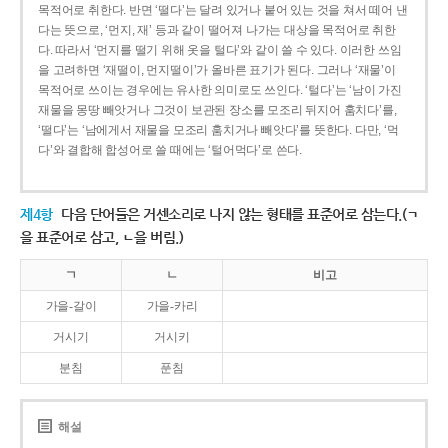
목적어로 취한다. 반면 ‘떨다’는 달려 있거나 붙어 있는 것을 쳐서 떼어 낸
다는 뜻으로, ‘먼지, 재’ 등과 같이 떨어져 나가는 대상을 목적어로 취한
다. 따라서 ‘먼지를 떨기 위해 옷을 털다’와 같이 쓸 수 있다. 이러한 쓰임
을 고려하면 ‘재떨이, 먼지떨이’가 올바른 표기가 된다. 그러나 ‘재물’이
목적어로 쓰이는 경우에는 유사한 의미로도 쓰인다. ‘털다’는 ‘남이 가진
재물을 몽땅 빼앗거나 그것이 보관된 장소를 모조리 뒤지어 훔치다’를,
‘떨다’는 ‘남에게서 재물을 모조리 훔치거나 빼앗다’를 뜻한다. 다만, ‘먹
다’와 결합해 합성어로 쓸 때에는 ‘털어먹다’로 쓴다.
제4항
다음 단어들은 거센소리로 나지 않는 형태를 표준어로 삼는다.(ㄱ
을 표준어로 삼고, ㄴ을 버림.)
ㄱ
ㄴ
비고
가을-갈이
가을-카리
거시기
거시키
분침
푼침
해설