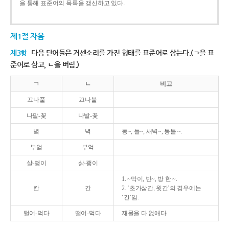
을 통해 표준어의 목록을 갱신하고 있다.
제1절 자음
제3항
다음 단어들은 거센소리를 가진 형태를 표준어로 삼는다.(ㄱ을 표
준어로 삼고, ㄴ을 버림.)
ㄱ
ㄴ
비고
끄나풀
끄나불
나팔-꽃
나발-꽃
녘
녁
동~, 들~, 새벽~, 동틀 ~.
부엌
부억
살-쾡이
삵-괭이
1. ~막이, 빈~, 방 한 ~.
칸
간
2. ‘초가삼간, 윗간’의 경우에는
‘간’임.
털어-먹다
떨어-먹다
재물을 다 없애다.