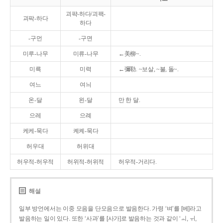
괴퍅-하다/괴팩-
괴팍-하다
하다
-구먼
-구면
미루-나무
미류-나무
←美柳~.
미륵
미력
←彌勒. ~보살, ~불, 돌~.
여느
여늬
온-달
왼-달
만 한 달.
으레
으례
케케-묵다
켸켸-묵다
허우대
허위대
허우적-허우적
허위적-허위적
허우적-거리다.
해설
일부 방언에서는 이중 모음을 단모음으로 발음한다. 가령 ‘벼’를 [베]라고
발음하는 일이 있다. 또한 ‘사과’를 [사가]로 발음하는 것과 같이 ‘ㅚ, ㅟ,