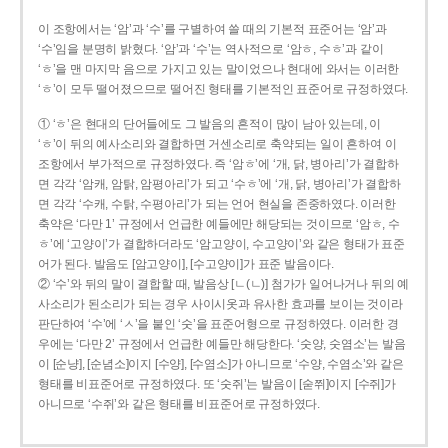
이 조항에서는 ‘암’과 ‘수’를 구별하여 쓸 때의 기본적 표준어는 ‘암’과
‘수’임을 분명히 밝혔다. ‘암’과 ‘수’는 역사적으로 ‘암ㅎ, 수ㅎ’과 같이
‘ㅎ’을 맨 마지막 음으로 가지고 있는 말이었으나 현대에 와서는 이러한
‘ㅎ’이 모두 떨어졌으므로 떨어진 형태를 기본적인 표준어로 규정하였다.
① ‘ㅎ’은 현대의 단어들에도 그 발음의 흔적이 많이 남아 있는데, 이
‘ㅎ’이 뒤의 예사소리와 결합하면 거센소리로 축약되는 일이 흔하여 이
조항에서 부가적으로 규정하였다. 즉 ‘암ㅎ’에 ‘개, 닭, 병아리’가 결합하
면 각각 ‘암캐, 암탉, 암평아리’가 되고 ‘수ㅎ’에 ‘개, 닭, 병아리’가 결합하
면 각각 ‘수캐, 수탉, 수평아리’가 되는 언어 현실을 존중하였다. 이러한
축약은 ‘다만 1’ 규정에서 언급한 예들에만 해당되는 것이므로 ‘암ㅎ, 수
ㅎ’에 ‘고양이’가 결합하더라도 ‘암고양이, 수고양이’와 같은 형태가 표준
어가 된다. 발음도 [암고양이], [수고양이]가 표준 발음이다.
② ‘수’와 뒤의 말이 결합할 때, 발음상 [ㄴ(ㄴ)] 첨가가 일어나거나 뒤의 예
사소리가 된소리가 되는 경우 사이시옷과 유사한 효과를 보이는 것이라
판단하여 ‘수’에 ‘ㅅ’을 붙인 ‘숫’을 표준어형으로 규정하였다. 이러한 경
우에는 ‘다만 2’ 규정에서 언급한 예들만 해당한다. ‘숫양, 숫염소’는 발음
이 [순냥], [순념소]이지 [수양], [수염소]가 아니므로 ‘수양, 수염소’와 같은
형태를 비표준어로 규정하였다. 또 ‘숫쥐’는 발음이 [숟쮜]이지 [수쥐]가
아니므로 ‘수쥐’와 같은 형태를 비표준어로 규정하였다.