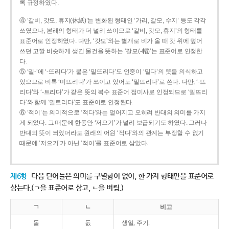
록 규정하였다.
④ ‘갈비, 갓모, 휴지(休紙)’는 변화된 형태인 ‘가리, 갈모, 수지’ 등도 각각
쓰였으나, 본래의 형태가 더 널리 쓰이므로 ‘갈비, 갓모, 휴지’의 형태를
표준어로 인정하였다. 다만, ‘갓모’와는 별개로 비가 올 때 갓 위에 덮어
쓰던 고깔 비슷하게 생긴 물건을 뜻하는 ‘갈모(-帽)’는 표준어로 인정한
다.
⑤ ‘밀-’에 ‘-뜨리다’가 붙은 ‘밀뜨리다’도 언중이 ‘밀다’의 뜻을 의식하고
있으므로 비록 ‘미뜨리다’가 쓰이고 있어도 ‘밀뜨리다’로 쓴다. 다만, ‘-뜨
리다’와 ‘-트리다’가 같은 뜻의 복수 표준어 접미사로 인정되므로 ‘밀뜨리
다’와 함께 ‘밀트리다’도 표준어로 인정된다.
⑥ ‘적이’는 의미적으로 ‘적다’와는 멀어지고 오히려 반대의 의미를 가지
게 되었다. 그 때문에 한동안 ‘저으기’가 널리 보급되기도 하였다. 그러나
반대의 뜻이 되었더라도 원래의 어원 ‘적다’와의 관계는 부정할 수 없기
때문에 ‘저으기’가 아닌 ‘적이’를 표준어로 삼았다.
제6항
다음 단어들은 의미를 구별함이 없이, 한 가지 형태만을 표준어로
삼는다.(ㄱ을 표준어로 삼고, ㄴ을 버림.)
ㄱ
ㄴ
비고
돌
돐
생일, 주기.