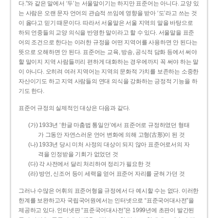
다.”와 같은 말에서 ‘두’는 서울말이기는 하지만 표준어는 아니다. 교양 있
는 사람은 오랜 문자 언어의 관습적 쓰임에 영향을 받아 ‘도’라고 쓰는 것
이 옳다고 믿기 때문이다. 따라서 서울말은 서울 지역의 말을 바탕으로
하되 언중들의 교양 의식을 반영한 말이라고 할 수 있다. 서울말을 표준
어의 조건으로 한다는 이러한 규정을 어떤 지역어를 사용하면 안 된다는
뜻으로 오해하면 안 된다. 표준어는 교육, 방송, 공식적 담화 등에서 써야
할 말이지 지역 사람들끼리 편하게 대화하는 경우에까지 꼭 써야 하는 말
이 아니다. 오히려 여러 지역어는 지역의 문화적 가치를 보존하는 소중한
자산이기도 하고 지역 사람들의 연대 의식을 강화하는 긍정적 기능을 하
기도 한다.
표준어 규정의 실제적인 대상은 다음과 같다.
(가) 1933년 ‘한글 마춤법 통일안’에서 표준어로 규정하였던 형태
가 그동안 자연스러운 언어 변화에 의해 고형(古形)이 된 것
(나) 1933년 당시 미처 사정의 대상이 되지 않아 표준어로서의 자
격을 인정받을 기회가 없었던 것
(다) 각 사전에서 달리 처리하여 정리가 필요한 것
(라) 방언, 신조어 등이 세력을 얻어 표준어 자리를 굳혀 가던 것
그러나 수많은 어휘의 표준어형을 규정에서 다 예시할 수는 없다. 이러한
한계를 보완하고자 국립국어원에서는 인터넷으로 “표준국어대사전”을
제공하고 있다. 인터넷판 “표준국어대사전”은 1999년에 초판이 발간된