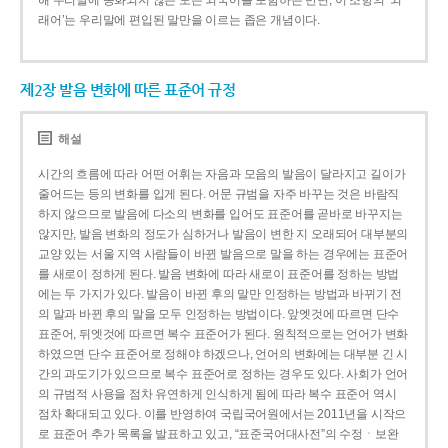
해 우리말에 동화되지 않은 모든 외국어를 포함하는 반면, 이 조항의 ‘외
래어’는 우리말에 편입된 말만을 이르는 좁은 개념이다.
제2장 발음 변화에 따른 표준어 규정
해설
시간의 흐름에 따라 어떤 어휘는 자음과 모음의 발음이 달라지고 길이가
줄어드는 등의 변화를 입게 된다. 어문 규범을 자주 바꾸는 것은 바람직
하지 않으므로 발음에 다소의 변화를 입어도 표준어를 곧바로 바꾸지는
않지만, 발음 변화의 정도가 심하거나 발음이 변한 지 오래되어 대부분의
교양 있는 서울 지역 사람들이 바뀐 발음으로 말을 하는 경우에는 표준어
를 새로이 정하게 된다. 발음 변화에 따라 새로이 표준어를 정하는 방법
에는 두 가지가 있다. 발음이 바뀐 후의 말만 인정하는 방법과 바뀌기 전
의 말과 바뀐 후의 말을 모두 인정하는 방법이다. 앞엣것에 따르면 단수
표준어, 뒤엣것에 따르면 복수 표준어가 된다. 원칙적으로는 언어가 변화
하였으면 단수 표준어로 정해야 하겠으나, 언어의 변화에는 대부분 긴 시
간의 과도기가 있으므로 복수 표준어로 정하는 경우도 있다. 사회가 언어
의 규범적 사용을 점차 유연하게 인식하게 됨에 따라 복수 표준어 역시
점차 확대되고 있다. 이를 반영하여 국립국어원에서는 2011년을 시작으
로 표준어 추가 목록을 발표하고 있고, “표준국어대사전”의 수정ㆍ보완