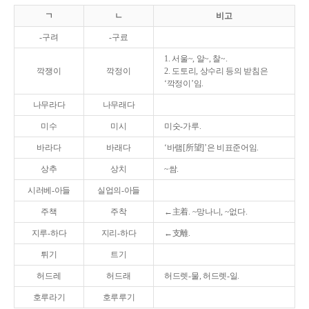
ㄱ
ㄴ
비고
-구려
-구료
1. 서울~, 알~, 찰~.
깍쟁이
깍정이
2. 도토리, 상수리 등의 받침은
‘깍정이’임.
나무라다
나무래다
미수
미시
미숫-가루.
바라다
바래다
‘바램[所望]’은 비표준어임.
상추
상치
~쌈.
시러베-아들
실업의-아들
주책
주착
←主着. ~망나니, ~없다.
지루-하다
지리-하다
←支離.
튀기
트기
허드레
허드래
허드렛-물, 허드렛-일.
호루라기
호루루기