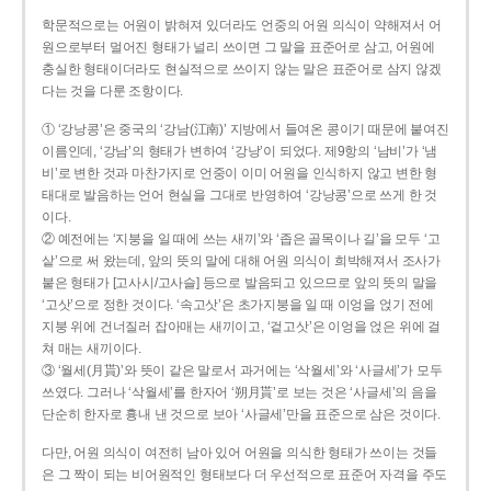
학문적으로는 어원이 밝혀져 있더라도 언중의 어원 의식이 약해져서 어
원으로부터 멀어진 형태가 널리 쓰이면 그 말을 표준어로 삼고, 어원에
충실한 형태이더라도 현실적으로 쓰이지 않는 말은 표준어로 삼지 않겠
다는 것을 다룬 조항이다.
① ‘강낭콩’은 중국의 ‘강남(江南)’ 지방에서 들여온 콩이기 때문에 붙여진
이름인데, ‘강남’의 형태가 변하여 ‘강낭’이 되었다. 제9항의 ‘남비’가 ‘냄
비’로 변한 것과 마찬가지로 언중이 이미 어원을 인식하지 않고 변한 형
태대로 발음하는 언어 현실을 그대로 반영하여 ‘강낭콩’으로 쓰게 한 것
이다.
② 예전에는 ‘지붕을 일 때에 쓰는 새끼’와 ‘좁은 골목이나 길’을 모두 ‘고
샅’으로 써 왔는데, 앞의 뜻의 말에 대해 어원 의식이 희박해져서 조사가
붙은 형태가 [고사시/고사슬] 등으로 발음되고 있으므로 앞의 뜻의 말을
‘고삿’으로 정한 것이다. ‘속고삿’은 초가지붕을 일 때 이엉을 얹기 전에
지붕 위에 건너질러 잡아매는 새끼이고, ‘겉고삿’은 이엉을 얹은 위에 걸
쳐 매는 새끼이다.
③ ‘월세(月貰)’와 뜻이 같은 말로서 과거에는 ‘삭월세’와 ‘사글세’가 모두
쓰였다. 그러나 ‘삭월세’를 한자어 ‘朔月貰’로 보는 것은 ‘사글세’의 음을
단순히 한자로 흉내 낸 것으로 보아 ‘사글세’만을 표준으로 삼은 것이다.
다만, 어원 의식이 여전히 남아 있어 어원을 의식한 형태가 쓰이는 것들
은 그 짝이 되는 비어원적인 형태보다 더 우선적으로 표준어 자격을 주도