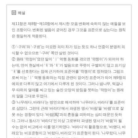
해설
제11항은 제8항~제10항에서 제시한 모음 변화에 속하지 않는 예들을 보
인 조항이다. 변화된 발음이 굳어진 경우 그것을 표준으로 삼는다는 원칙
은 동일하게 적용된다.
① ‘-구려’와 ‘-구료’는 미묘한 의미 차가 있는 듯도 하나 언중이 분명히 의
식할 수 없으므로 ‘-구려’ 쪽만 살린 것이다.
② 원래 ‘깍정이’였던 말이 ‘ㅣ’ 역행 동화를 겪으면 ‘깍젱이’가 되어야 하
는데, 언어 현실에서 ‘ㅐ’와 ‘ㅔ’가 발음으로 뚜렷이 구별되지 않고 표기상
‘ㅐ’를 선호한다는 점에 근거하여 표준어를 ‘깍쟁이’로 정하였다. 그럼으
로써 이는 ‘ㅣ’ 역행 동화와는 직접 관련이 없어진 표준어가 되어 제9항의
예외로 다루지 않고 여기에서 다루게 된 것이다. 그러나 밤나무, 떡갈나
무 따위의 열매를 싸고 있는 술잔 모양의 받침을 뜻하는 ‘깍정이’는 원래
의 말을 그대로 두었다.
③ ‘나무래다, 바래다’는 방언으로 해석하여 ‘나무라다, 바라다’를 표준어
로 삼았다. 그런데 근래 ‘바라다’에서 파생된 명사 ‘바람’을 ‘바램’으로 잘
못 쓰는 경향이 있다. ‘바람[風]’과의 혼동을 피하려는 심리 때문인 듯하
다. 그러나 동사가 ‘바라다’인 이상 그로부터 파생된 명사가 ‘바램’이 될
수는 없어 비고에서 이를 명기하였다. ‘바라다’의 활용형으로, ‘바랬다, 바
래요’는 비표준형이고 ‘바랐다, 바라요’가 표준형이 된다. ‘나무랐다, 나무