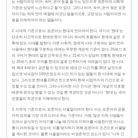
는 사람이라도 비어, 속어, 은어 등을 쓸 수는 있으므로 표준어의 사회적
기준은 상당히 느슨하다고 할 수 있다. 그러나 비어, 속어, 은어 등은 표준
어이기는 하되 언어 예절에 어긋난 말들이므로, 교양 있는 사람이라면 사
용을 자제하여야 하는 말들이다.
2. 시대적 기준으로서, 표준어는 현대의 언어여야 한다. 여기서 ‘현대’는
단순히 시간적으로 현재란 뜻이 아니라 역사적 흐름에서 현재와 같은 구
획에 있는 시대를 말한다. 다른 사회적, 경제적 시대 구분과는 달리 언어
사용에서 현대를 구분하는 데에는 뚜렷한 객관적 기준이 없다. 20세기 초
의 구어가 현대의 말로 간주되곤 하나, 21세기가 상당히 진행된 현재로서
는 20세기 초의 구어를 현대의 말로 간주하기에 어려움이 있다. 한 시대
에 최대 4세대가 공존할 수 있으므로 세대 간 시간 차를 30년 남짓으로
잡으면 넉넉잡아 100년 정도의 시간 차가 있는 말들이 한 시대에 쓰일 수
있다. 그러므로 현대를 100년 전으로부터 현재 시점까지의 기간으로 규
정할 수도 있을 것이다. 그러나 이러한 시간 인식은 ‘현대’ 개념의 모호함
때문에 편의상 행할 수 있는 것일 뿐 객관적인 것은 아니다. ‘현대’는 국어
언중들의 직관으로 이해하여야 한다.
3. 지역적 기준으로서, 표준어는 서울말이어야 한다. 이는 표준어의 공용
어적 성격을 가장 크게 드러내 주는 기준이다. 가령, 많은 지역 사람들이
모여서 공식적인 이야기를 나눌 때 각자의 지역어를 사용한다면 의사소
통이 어려워질 수 있는데, 이를 방지하기 위해 표준어의 조건으로 서울말
을 제시한 것이다. 물론 서울말이라도 비표준적인 요소가 있다. “나두 간