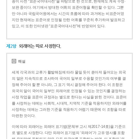
종이 사전 “표준국어대사전”을 바탕으로 한 것으로, 현재에도 계속 수정·
보완 중이다. 여기에서 방대한 어휘의 표준어형을 확인할 수 있다. 그뿐
만 아니라 국립국어원에서는 시간의 흐름에 따라 과거에는 비표준어였
지만 현재에는 표준어로 인정될 만한 어휘를 꾸준히 추가하여 발표하고
있고, 이 또한 인터넷판 “표준국어대사전”에 반영되어 있다.
제2항
외래어는 따로 사정한다.
해설
세계 각국과의 교류가 활발해짐에 따라 물밀 듯이 쏟아져 들어오는 외국
의 말은 지속적으로 조사하여 국어의 일부로 수용할 것인가의 여부를 결
정해 주어야 할 뿐 아니라, 그 표기 역시 결정해 주어야 한다. 이 조항은
외국의 말이 국어의 일부인 외래어로 인정될 수 있는 것인지를 결정하는
사정 작업을 표준어 규정과는 별도로 한다는 사실을 밝힌 것이다. 표준어
를 사정하는 데에는 사회적, 시대적, 지역적 기준을 적용하지만 외래어를
사정하는 데에는 그러한 기준을 적용하기 어렵기 때문에 이 조항을 따로
마련한 것이다.
이에 따라 외래어는 외래어 표기법(문체부 고시 제2017-14호)을 기준으
로 별도로 사정한다. 다만 외래어 표기법의 ‘외래어’가 고유 명사를 포함