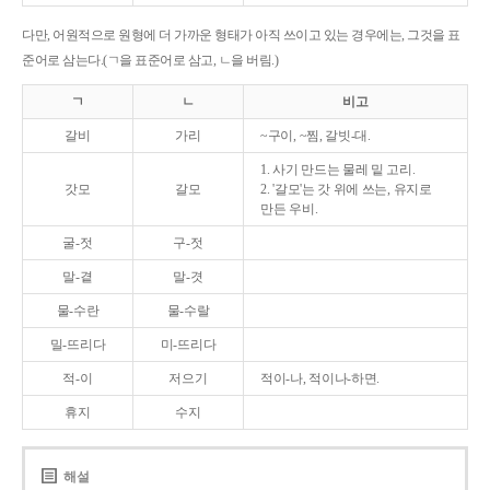
다만, 어원적으로 원형에 더 가까운 형태가 아직 쓰이고 있는 경우에는, 그것을 표
준어로 삼는다.(ㄱ을 표준어로 삼고, ㄴ을 버림.)
ㄱ
ㄴ
비고
갈비
가리
~구이, ~찜, 갈빗-대.
1. 사기 만드는 물레 밑 고리.
갓모
갈모
2. '갈모'는 갓 위에 쓰는, 유지로
만든 우비.
굴-젓
구-젓
말-곁
말-겻
물-수란
물-수랄
밀-뜨리다
미-뜨리다
적-이
저으기
적이-나, 적이나-하면.
휴지
수지
해설