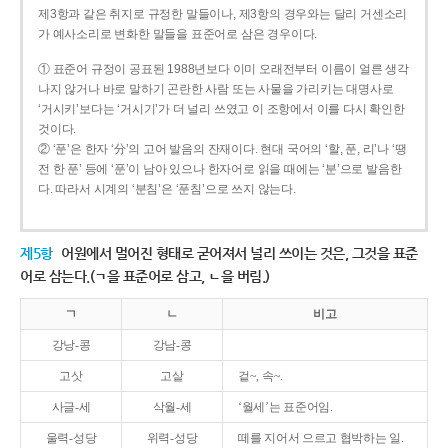
제3항과 같은 취지로 규정한 말들이나, 제3항의 경우와는 달리 거센소리
가 예사소리로 변화한 말들을 표준어로 삼은 경우이다.
① 표준어 규정이 공표된 1988년보다 이미 오래전부터 이름이 얼른 생각
나지 않거나 바로 말하기 곤란한 사람 또는 사물을 가리키는 대명사로
‘거시키’보다는 ‘거시기’가 더 널리 쓰였고 이 조항에서 이를 다시 확인한
것이다.
② ‘푼’은 한자 ‘分’의 고어 발음의 잔재이다. 현대 국어의 ‘할, 푼, 리’나 ‘땡
전 한 푼’ 등에 ‘푼’이 남아 있으나 한자어로 읽을 때에는 ‘분’으로 발음한
다. 따라서 시계의 ‘분침’은 ‘푼침’으로 쓰지 않는다.
제5항
어원에서 멀어진 형태로 굳어져서 널리 쓰이는 것은, 그것을 표준
어로 삼는다.(ㄱ을 표준어로 삼고, ㄴ을 버림.)
ㄱ
ㄴ
비고
강낭-콩
강남-콩
고삿
고샅
겉~, 속~.
사글-세
삭월-세
‘월세’는 표준어임.
울력-성당
위력-성당
떼를 지어서 으르고 협박하는 일.