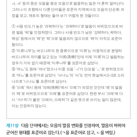
ㅘ, ㅝ’ 등의 원순 모음을 평순 모음으로 발음하는 일은 더 흔히 일어난다.
그러나 이 조항에서 다룬 단어들은 표준어 지역에서도 모음의 단순화 과
정을 겪고, 애초의 형태는 들어 보기 어렵게 된 것들이다.
① 사용 빈도가 높은 ‘괴퍅하다’는 ‘괴팍하다’로 발음이 바뀌었으므로 바
뀐 발음 ‘팍’을 인정하였다. 그러나 사용 빈도가 낮은 ‘강퍅하다, 퍅하다,
퍅성’ 등에서의 ‘퍅’은 ‘팍’으로 발음되지 않으므로 ‘퍅’이 아직도 표준어
형이다.
② ‘미류나무’는 버드나무의 한 종류이므로 ‘미류’는 어원적으로 분명히
버드나무의 의미를 담고 있는 ‘미류(美柳)’인데 이제 ‘미류’라고 발음하는
경우가 거의 없기 때문에 ‘미루나무’를 표준어로 삼았다.
③ ‘여느’도 원래 ‘여늬’였으나 이중 모음 ‘ㅢ’가 단모음 ‘ㅡ’로 변하였으므
로 ‘여느’를 표준어로 삼았다. ‘늬나노’의 ‘늬’도 언어 현실에서 [니]로 소리
나므로 ‘니나노’를 표준어로 삼는다.
④ ‘으례’ 역시 원래 ‘의례(依例)’에서 ‘으례’가 되었던 것인데 ‘례’의 발음
이 ‘레’로 바뀌었으므로 ‘으레’를 표준어로 삼았다. 한편 부사 ‘으레’에 다
시 ‘-이/-히’가 붙은 ‘으레이, 으레히’가 같은 뜻으로 쓰이는 일이 많은데,
이는 인정하지 않는다.
제11항
다음 단어에서는 모음의 발음 변화를 인정하여, 발음이 바뀌어
굳어진 형태를 표준어로 삼는다.(ㄱ을 표준어로 삼고, ㄴ을 버림.)