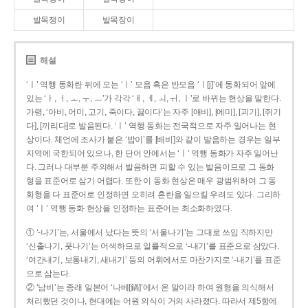
발목쟁이
발목장이
해설
‘ㅣ’ 역행 동화란 뒤에 오는 ‘ㅣ’ 모음 혹은 반모음 ‘ㅣ[j]’에 동화되어 앞에
있는 ‘ㅏ, ㅓ, ㅗ, ㅜ, ㅡ’가 각각 ‘ㅐ, ㅔ, ㅚ, ㅟ, ㅣ’로 바뀌는 현상을 말한다.
가령, ‘아비, 어미, 고기, 죽이다, 끓이다’는 자주 [애비], [에미], [괴기], [쥐기
다], [끼리다]로 발음된다. ‘ㅣ’ 역행 동화는 전국적으로 자주 일어나는 현
상이다. 체언에 조사가 붙은 ‘밥이’를 [배비]와 같이 발음하는 경우는 일부
지역에 국한되어 있으나, 한 단어 안에서는 ‘ㅣ’ 역행 동화가 자주 일어난
다. 그러나 대부분 주의해서 발음하면 피할 수 있는 발음이므로 그 동화
형을 표준어로 삼기 어렵다. 또한 이 동화 현상은 매우 광범위하여 그 동
화형을 다 표준어로 인정하면 오히려 혼란을 일으킬 우려도 있다. 그리하
여 ‘ㅣ’ 역행 동화 현상을 인정하는 표준어는 최소화하였다.
① ‘-나기’는, 서울에서 났다는 뜻의 ‘서울나기’는 그대로 쓰임 직하지만
‘신출나기, 풋나기’는 어색하므로 일률적으로 ‘-내기’를 표준으로 삼았다.
‘여간내기, 보통내기, 새내기’ 등의 어휘에서도 마찬가지로 ‘-내기’를 표준
으로 삼는다.
② ‘남비’는 종래 일본어 ‘나베[鍋]’에서 온 말이라 하여 원형을 의식해서
처리했던 것이나, 현대에는 어원 의식이 거의 사라졌다. 따라서 제5항에