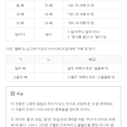
둘-째
두-째
‘제2, 두 개째’의 뜻.
셋-째
세-째
‘제3, 세 개째’의 뜻.
넷-째
네-째
‘제4, 네 개째’의 뜻.
1. 빌려주다, 빌려 오다.
빌리다
빌다
2. ‘용서를 빌다’는 ‘빌다’임.
다만, ‘둘째’는 십 단위 이상의 서수사에 쓰일 때에 ‘두째’로 한다.
ㄱ
ㄴ
비고
열두-째
열두 개째의 뜻은 ‘열둘째’로.
스물두-째
스물두 개째의 뜻은 ‘스물둘째’로.
해설
이 조항은 그동안 용법의 차이가 있는 것으로 규정해 온 것 중 현재에는
그 구별의 의의가 거의 사라진 항목들을 정리한 것이다.
① 과거에 ‘돌’은 생일, ‘돐’은 ‘한글 반포 500돐’처럼 ‘주년’의 의미로 세분
해 써 왔다. 그러나 그러한 구별은 인위적이고 불필요할 뿐만 아니라 ‘돐