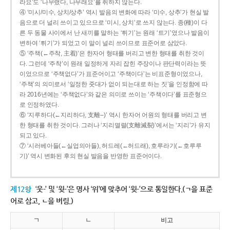
라요’도 ‘나무랬다, 나무래요’를 취하지 않는다.
④ ‘미시/미수, 상치/상추’ 역시 발음의 변화에 따라 ‘미수, 상추’가 현실 발
음으로 더 널리 쓰이고 있으므로 ‘미시, 상치’로 쓰지 않는다. 종(種)이 다
른 두 동물 사이에서 난 새끼를 말하는 ‘튀기’는 원래 ‘트기’였으나 발음이
변하여 ‘튀기’가 되었고 이 말이 널리 쓰이므로 표준어로 삼았다.
⑤ ‘주책(←주착, 主着)’은 한자어 형태를 버리고 변한 형태를 취한 것이
다. 그런데 ‘주착’이 원래 일정하게 자리 잡힌 주장이나 판단력이라는 뜻
이었으므로 ‘주책없다’가 표준어이고 ‘주책이다’는 비표준형이었으나,
‘주책’의 의미로서 ‘일정한 줏대가 없이 되는대로 하는 짓’을 인정함에 따
라 2016년에는 ‘주책없다’와 같은 의미로 쓰이는 ‘주책이다’를 표준형으
로 인정하였다.
⑥ ‘지루하다(←지리하다, 支離--)’ 역시 한자어 어원의 형태를 버리고 변
한 형태를 취한 것이다. 그러나 ‘지리멸렬(支離滅裂)’에서는 ‘지리’가 유지
되고 있다.
⑦ ‘시러베아들(←실업의아들), 허드레(←허드래), 호루라기(←호루루
기)’ 역시 변화된 후의 현실 발음을 반영한 표준어이다.
제12항
‘웃-’ 및 ‘윗-’은 명사 ‘위’에 맞추어 ‘윗-’으로 통일한다.(ㄱ을 표준
어로 삼고, ㄴ을 버림.)
ㄱ
ㄴ
비고