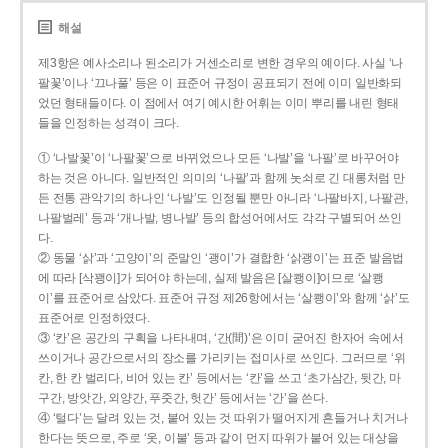
해설
제3항은 예사소리나 된소리가 거센소리로 변한 경우의 예이다. 사실 ‘나
팔꽃’이나 ‘끄나풀’ 등은 이 표준어 규정이 공표되기 전에 이미 일반화되
었던 형태들이다. 이 점에서 여기 예시한 어휘는 이미 뿌리를 내린 형태
들을 인정하는 성격이 크다.
① ‘나발꽃’이 ‘나팔꽃’으로 바뀌었으나 모든 ‘나발’을 ‘나팔’로 바꾸어야
하는 것은 아니다. 일반적인 의미의 ‘나팔’과 함께 놋쇠로 긴 대롱처럼 만
든 전통 관악기의 하나인 ‘나발’도 인정될 뿐만 아니라 ‘나팔바지, 나팔관,
나팔벌레’ 등과 ‘개나발, 병나발’ 등의 합성어에서도 각각 구별되어 쓰인
다.
② 동물 ‘삵’과 ‘고양이’의 준말인 ‘괭이’가 결합한 ‘삵괭이’는 표준 발음법
에 따라 [삭꽹이]가 되어야 하는데, 실제 발음은 [살쾡이]이므로 ‘살쾡
이’를 표준어로 삼았다. 표준어 규정 제26항에서는 ‘살쾡이’와 함께 ‘삵’도
표준어로 인정하였다.
③ ‘칸’은 공간의 구획을 나타내며, ‘간(間)’은 이미 굳어진 한자어 속에서
쓰이거나 공간으로서의 장소를 가리키는 접미사로 쓰인다. 그러므로 ‘위
칸, 한 칸 벌리다, 비어 있는 칸’ 등에서는 ‘칸’을 쓰고 ‘초가삼간, 뒷간, 마
구간, 방앗간, 외양간, 푸줏간, 헛간’ 등에서는 ‘간’을 쓴다.
④ ‘털다’는 달려 있는 것, 붙어 있는 것 따위가 떨어지게 흔들거나 치거나
한다는 뜻으로, 주로 ‘옷, 이불’ 등과 같이 먼지 따위가 붙어 있는 대상을