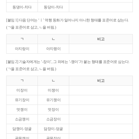
동댕이-치다
동당이-치다
[붙임 1] 다음 단어는 ‘ㅣ’ 역행 동화가 일어나지 아니한 형태를 표준어로 삼는다.
(ㄱ을 표준어로 삼고, ㄴ을 버림.)
ㄱ
ㄴ
비고
아지랑이
아지랭이
[붙임 2] 기술자에게는 ‘-장이’, 그 외에는 ‘-쟁이’가 붙는 형태를 표준어로 삼는다.
(ㄱ을 표준어로 삼고, ㄴ을 버림.)
ㄱ
ㄴ
비고
미장이
미쟁이
유기장이
유기쟁이
멋쟁이
멋장이
소금쟁이
소금장이
담쟁이-덩굴
담장이-덩굴
골목쟁이
골목장이