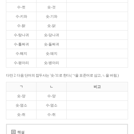
수-컷
숫-것
수-키와
숫-기와
수-탉
숫-닭
수-탕나귀
숫-당나귀
수-톨쩌귀
숫-돌쩌귀
수-퇘지
숫-돼지
수-평아리
숫-병아리
다만 2. 다음 단어의 접두사는 '숫-'으로 한다.(ㄱ을 표준어로 삼고, ㄴ을 버림.)
ㄱ
ㄴ
비고
숫-양
수-양
숫-염소
수-염소
숫-쥐
수-쥐
해설