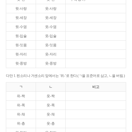
윗-사랑
웃-사랑
윗-세장
웃-세장
윗-수염
웃-수염
윗-입술
웃-입술
윗-잇몸
웃-잇몸
윗-자리
웃-자리
윗-중방
웃-중방
다만 1. 된소리나 거센소리 앞에서는 ‘위-’로 한다.(ㄱ을 표준어로 삼고, ㄴ을 버림.)
ㄱ
ㄴ
비고
위-짝
웃-짝
위-쪽
웃-쪽
위-채
웃-채
위-층
웃-층