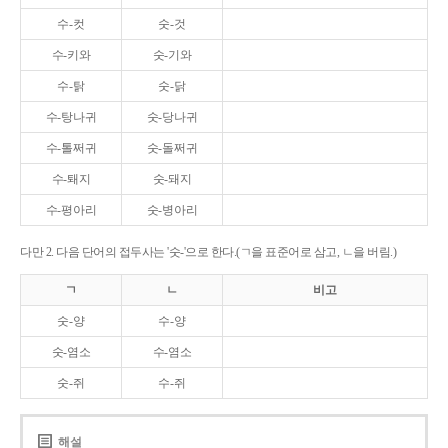
수-컷
숫-것
수-키와
숫-기와
수-탉
숫-닭
수-탕나귀
숫-당나귀
수-톨쩌귀
숫-돌쩌귀
수-퇘지
숫-돼지
수-평아리
숫-병아리
다만 2. 다음 단어의 접두사는 '숫-'으로 한다.(ㄱ을 표준어로 삼고, ㄴ을 버림.)
ㄱ
ㄴ
비고
숫-양
수-양
숫-염소
수-염소
숫-쥐
수-쥐
해설