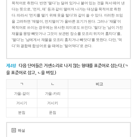
목적어로 취한다. 반면 ‘떨다’는 달려 있거나 붙어 있는 것을 쳐서 떼어 낸
다는 뜻으로, ‘먼지, 재’ 등과 같이 떨어져 나가는 대상을 목적어로 취한
다. 따라서 ‘먼지를 떨기 위해 옷을 털다’와 같이 쓸 수 있다. 이러한 쓰임
을 고려하면 ‘재떨이, 먼지떨이’가 올바른 표기가 된다. 그러나 ‘재물’이
목적어로 쓰이는 경우에는 유사한 의미로도 쓰인다. ‘털다’는 ‘남이 가진
재물을 몽땅 빼앗거나 그것이 보관된 장소를 모조리 뒤지어 훔치다’를,
‘떨다’는 ‘남에게서 재물을 모조리 훔치거나 빼앗다’를 뜻한다. 다만, ‘먹
다’와 결합해 합성어로 쓸 때에는 ‘털어먹다’로 쓴다.
제4항
다음 단어들은 거센소리로 나지 않는 형태를 표준어로 삼는다.(ㄱ
을 표준어로 삼고, ㄴ을 버림.)
ㄱ
ㄴ
비고
가을-갈이
가을-카리
거시기
거시키
분침
푼침
해설