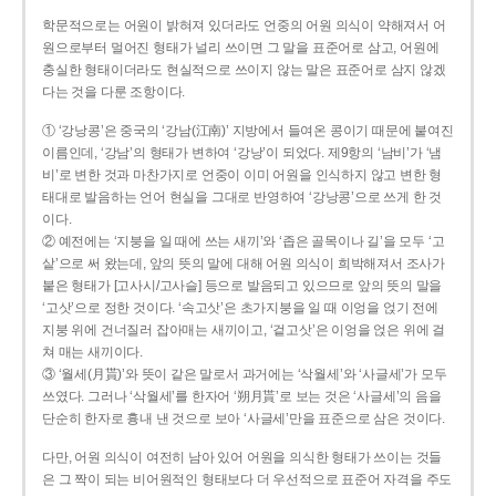
학문적으로는 어원이 밝혀져 있더라도 언중의 어원 의식이 약해져서 어
원으로부터 멀어진 형태가 널리 쓰이면 그 말을 표준어로 삼고, 어원에
충실한 형태이더라도 현실적으로 쓰이지 않는 말은 표준어로 삼지 않겠
다는 것을 다룬 조항이다.
① ‘강낭콩’은 중국의 ‘강남(江南)’ 지방에서 들여온 콩이기 때문에 붙여진
이름인데, ‘강남’의 형태가 변하여 ‘강낭’이 되었다. 제9항의 ‘남비’가 ‘냄
비’로 변한 것과 마찬가지로 언중이 이미 어원을 인식하지 않고 변한 형
태대로 발음하는 언어 현실을 그대로 반영하여 ‘강낭콩’으로 쓰게 한 것
이다.
② 예전에는 ‘지붕을 일 때에 쓰는 새끼’와 ‘좁은 골목이나 길’을 모두 ‘고
샅’으로 써 왔는데, 앞의 뜻의 말에 대해 어원 의식이 희박해져서 조사가
붙은 형태가 [고사시/고사슬] 등으로 발음되고 있으므로 앞의 뜻의 말을
‘고삿’으로 정한 것이다. ‘속고삿’은 초가지붕을 일 때 이엉을 얹기 전에
지붕 위에 건너질러 잡아매는 새끼이고, ‘겉고삿’은 이엉을 얹은 위에 걸
쳐 매는 새끼이다.
③ ‘월세(月貰)’와 뜻이 같은 말로서 과거에는 ‘삭월세’와 ‘사글세’가 모두
쓰였다. 그러나 ‘삭월세’를 한자어 ‘朔月貰’로 보는 것은 ‘사글세’의 음을
단순히 한자로 흉내 낸 것으로 보아 ‘사글세’만을 표준으로 삼은 것이다.
다만, 어원 의식이 여전히 남아 있어 어원을 의식한 형태가 쓰이는 것들
은 그 짝이 되는 비어원적인 형태보다 더 우선적으로 표준어 자격을 주도