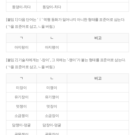
동댕이-치다
동당이-치다
[붙임 1] 다음 단어는 ‘ㅣ’ 역행 동화가 일어나지 아니한 형태를 표준어로 삼는다.
(ㄱ을 표준어로 삼고, ㄴ을 버림.)
ㄱ
ㄴ
비고
아지랑이
아지랭이
[붙임 2] 기술자에게는 ‘-장이’, 그 외에는 ‘-쟁이’가 붙는 형태를 표준어로 삼는다.
(ㄱ을 표준어로 삼고, ㄴ을 버림.)
ㄱ
ㄴ
비고
미장이
미쟁이
유기장이
유기쟁이
멋쟁이
멋장이
소금쟁이
소금장이
담쟁이-덩굴
담장이-덩굴
골목쟁이
골목장이