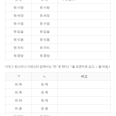
윗-사랑
웃-사랑
윗-세장
웃-세장
윗-수염
웃-수염
윗-입술
웃-입술
윗-잇몸
웃-잇몸
윗-자리
웃-자리
윗-중방
웃-중방
다만 1. 된소리나 거센소리 앞에서는 ‘위-’로 한다.(ㄱ을 표준어로 삼고, ㄴ을 버림.)
ㄱ
ㄴ
비고
위-짝
웃-짝
위-쪽
웃-쪽
위-채
웃-채
위-층
웃-층