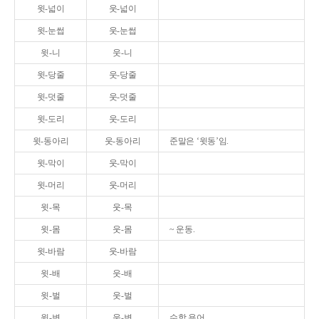
윗-넓이
웃-넓이
윗-눈썹
웃-눈썹
윗-니
웃-니
윗-당줄
웃-당줄
윗-덧줄
웃-덧줄
윗-도리
웃-도리
윗-동아리
웃-동아리
준말은 ‘윗동’임.
윗-막이
웃-막이
윗-머리
웃-머리
윗-목
웃-목
윗-몸
웃-몸
~ 운동.
윗-바람
웃-바람
윗-배
웃-배
윗-벌
웃-벌
윗-변
웃-변
수학 용어.