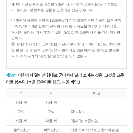
제3항과 같은 취지로 규정한 말들이나, 제3항의 경우와는 달리 거센소리
가 예사소리로 변화한 말들을 표준어로 삼은 경우이다.
① 표준어 규정이 공표된 1988년보다 이미 오래전부터 이름이 얼른 생각
나지 않거나 바로 말하기 곤란한 사람 또는 사물을 가리키는 대명사로
‘거시키’보다는 ‘거시기’가 더 널리 쓰였고 이 조항에서 이를 다시 확인한
것이다.
② ‘푼’은 한자 ‘分’의 고어 발음의 잔재이다. 현대 국어의 ‘할, 푼, 리’나 ‘땡
전 한 푼’ 등에 ‘푼’이 남아 있으나 한자어로 읽을 때에는 ‘분’으로 발음한
다. 따라서 시계의 ‘분침’은 ‘푼침’으로 쓰지 않는다.
제5항
어원에서 멀어진 형태로 굳어져서 널리 쓰이는 것은, 그것을 표준
어로 삼는다.(ㄱ을 표준어로 삼고, ㄴ을 버림.)
ㄱ
ㄴ
비고
강낭-콩
강남-콩
고삿
고샅
겉~, 속~.
사글-세
삭월-세
‘월세’는 표준어임.
울력-성당
위력-성당
떼를 지어서 으르고 협박하는 일.