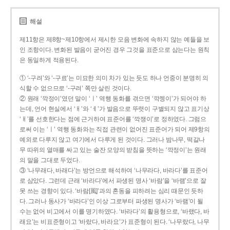
해설
제11항은 제8항~제10항에서 제시한 모음 변화에 속하지 않는 예들을 보
인 조항이다. 변화된 발음이 굳어진 경우 그것을 표준으로 삼는다는 원칙
은 동일하게 적용된다.
① ‘-구려’와 ‘-구료’는 미묘한 의미 차가 있는 듯도 하나 언중이 분명히 의
식할 수 없으므로 ‘-구려’ 쪽만 살린 것이다.
② 원래 ‘깍정이’였던 말이 ‘ㅣ’ 역행 동화를 겪으면 ‘깍젱이’가 되어야 하
는데, 언어 현실에서 ‘ㅐ’와 ‘ㅔ’가 발음으로 뚜렷이 구별되지 않고 표기상
‘ㅐ’를 선호한다는 점에 근거하여 표준어를 ‘깍쟁이’로 정하였다. 그럼으
로써 이는 ‘ㅣ’ 역행 동화와는 직접 관련이 없어진 표준어가 되어 제9항의
예외로 다루지 않고 여기에서 다루게 된 것이다. 그러나 밤나무, 떡갈나
무 따위의 열매를 싸고 있는 술잔 모양의 받침을 뜻하는 ‘깍정이’는 원래
의 말을 그대로 두었다.
③ ‘나무래다, 바래다’는 방언으로 해석하여 ‘나무라다, 바라다’를 표준어
로 삼았다. 그런데 근래 ‘바라다’에서 파생된 명사 ‘바람’을 ‘바램’으로 잘
못 쓰는 경향이 있다. ‘바람[風]’과의 혼동을 피하려는 심리 때문인 듯하
다. 그러나 동사가 ‘바라다’인 이상 그로부터 파생된 명사가 ‘바램’이 될
수는 없어 비고에서 이를 명기하였다. ‘바라다’의 활용형으로, ‘바랬다, 바
래요’는 비표준형이고 ‘바랐다, 바라요’가 표준형이 된다. ‘나무랐다, 나무