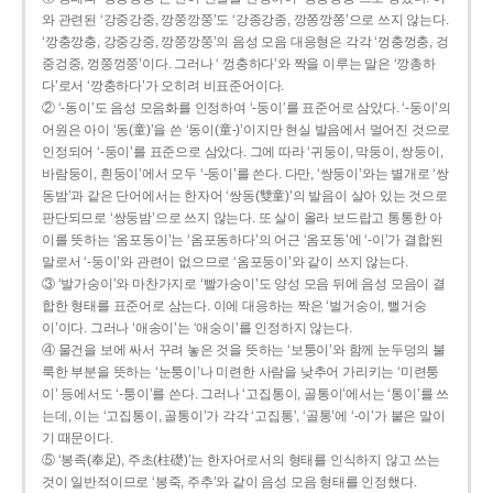
와 관련된 ‘강중강중, 깡쭝깡쭝’도 ‘강종강종, 깡쫑깡쫑’으로 쓰지 않는다.
‘깡충깡충, 강중강중, 깡쭝깡쭝’의 음성 모음 대응형은 각각 ‘껑충껑충, 겅
중겅중, 껑쭝껑쭝’이다. 그러나 ‘ 껑충하다’와 짝을 이루는 말은 ‘깡총하
다’로서 ‘깡충하다’가 오히려 비표준어이다.
② ‘-동이’도 음성 모음화를 인정하여 ‘-둥이’를 표준어로 삼았다. ‘-둥이’의
어원은 아이 ‘동(童)’을 쓴 ‘동이(童-)’이지만 현실 발음에서 멀어진 것으로
인정되어 ‘-둥이’를 표준으로 삼았다. 그에 따라 ‘귀둥이, 막둥이, 쌍둥이,
바람둥이, 흰둥이’에서 모두 ‘-둥이’를 쓴다. 다만, ‘쌍둥이’와는 별개로 ‘쌍
동밤’과 같은 단어에서는 한자어 ‘쌍동(雙童)’의 발음이 살아 있는 것으로
판단되므로 ‘쌍둥밤’으로 쓰지 않는다. 또 살이 올라 보드랍고 통통한 아
이를 뜻하는 ‘옴포동이’는 ‘옴포동하다’의 어근 ‘옴포동’에 ‘-이’가 결합된
말로서 ‘-둥이’와 관련이 없으므로 ‘옴포둥이’와 같이 쓰지 않는다.
③ ‘발가숭이’와 마찬가지로 ‘빨가숭이’도 양성 모음 뒤에 음성 모음이 결
합한 형태를 표준어로 삼는다. 이에 대응하는 짝은 ‘벌거숭이, 뻘거숭
이’이다. 그러나 ‘애송이’는 ‘애숭이’를 인정하지 않는다.
④ 물건을 보에 싸서 꾸려 놓은 것을 뜻하는 ‘보퉁이’와 함께 눈두덩의 불
룩한 부분을 뜻하는 ‘눈퉁이’나 미련한 사람을 낮추어 가리키는 ‘미련퉁
이’ 등에서도 ‘-퉁이’를 쓴다. 그러나 ‘고집통이, 골통이’에서는 ‘통이’를 쓰
는데, 이는 ‘고집통이, 골통이’가 각각 ‘고집통’, ‘골통’에 ‘-이’가 붙은 말이
기 때문이다.
⑤ ‘봉족(奉足), 주초(柱礎)’는 한자어로서의 형태를 인식하지 않고 쓰는
것이 일반적이므로 ‘봉죽, 주추’와 같이 음성 모음 형태를 인정했다.