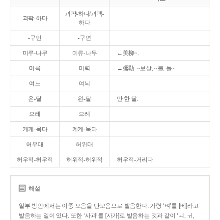
괴퍅-하다/괴팩-
괴팍-하다
하다
-구먼
-구면
미루-나무
미류-나무
←美柳~.
미륵
미력
←彌勒. ~보살, ~불, 돌~.
여느
여늬
온-달
왼-달
만 한 달.
으레
으례
케케-묵다
켸켸-묵다
허우대
허위대
허우적-허우적
허위적-허위적
허우적-거리다.
해설
일부 방언에서는 이중 모음을 단모음으로 발음한다. 가령 ‘벼’를 [베]라고
발음하는 일이 있다. 또한 ‘사과’를 [사가]로 발음하는 것과 같이 ‘ㅚ, ㅟ,