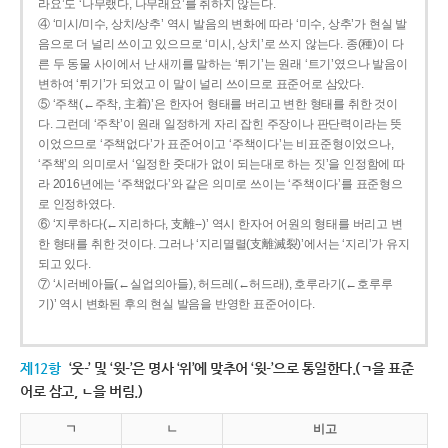
라요’도 ‘나무랬다, 나무래요’를 취하지 않는다.
④ ‘미시/미수, 상치/상추’ 역시 발음의 변화에 따라 ‘미수, 상추’가 현실 발
음으로 더 널리 쓰이고 있으므로 ‘미시, 상치’로 쓰지 않는다. 종(種)이 다
른 두 동물 사이에서 난 새끼를 말하는 ‘튀기’는 원래 ‘트기’였으나 발음이
변하여 ‘튀기’가 되었고 이 말이 널리 쓰이므로 표준어로 삼았다.
⑤ ‘주책(←주착, 主着)’은 한자어 형태를 버리고 변한 형태를 취한 것이
다. 그런데 ‘주착’이 원래 일정하게 자리 잡힌 주장이나 판단력이라는 뜻
이었으므로 ‘주책없다’가 표준어이고 ‘주책이다’는 비표준형이었으나,
‘주책’의 의미로서 ‘일정한 줏대가 없이 되는대로 하는 짓’을 인정함에 따
라 2016년에는 ‘주책없다’와 같은 의미로 쓰이는 ‘주책이다’를 표준형으
로 인정하였다.
⑥ ‘지루하다(←지리하다, 支離--)’ 역시 한자어 어원의 형태를 버리고 변
한 형태를 취한 것이다. 그러나 ‘지리멸렬(支離滅裂)’에서는 ‘지리’가 유지
되고 있다.
⑦ ‘시러베아들(←실업의아들), 허드레(←허드래), 호루라기(←호루루
기)’ 역시 변화된 후의 현실 발음을 반영한 표준어이다.
제12항
‘웃-’ 및 ‘윗-’은 명사 ‘위’에 맞추어 ‘윗-’으로 통일한다.(ㄱ을 표준
어로 삼고, ㄴ을 버림.)
ㄱ
ㄴ
비고