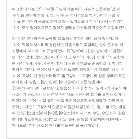
이 조항에서는 ‘암’과 ‘수’를 구별하여 쓸 때의 기본적 표준어는 ‘암’과
‘수’임을 분명히 밝혔다. ‘암’과 ‘수’는 역사적으로 ‘암ㅎ, 수ㅎ’과 같이
‘ㅎ’을 맨 마지막 음으로 가지고 있는 말이었으나 현대에 와서는 이러한
‘ㅎ’이 모두 떨어졌으므로 떨어진 형태를 기본적인 표준어로 규정하였다.
① ‘ㅎ’은 현대의 단어들에도 그 발음의 흔적이 많이 남아 있는데, 이
‘ㅎ’이 뒤의 예사소리와 결합하면 거센소리로 축약되는 일이 흔하여 이
조항에서 부가적으로 규정하였다. 즉 ‘암ㅎ’에 ‘개, 닭, 병아리’가 결합하
면 각각 ‘암캐, 암탉, 암평아리’가 되고 ‘수ㅎ’에 ‘개, 닭, 병아리’가 결합하
면 각각 ‘수캐, 수탉, 수평아리’가 되는 언어 현실을 존중하였다. 이러한
축약은 ‘다만 1’ 규정에서 언급한 예들에만 해당되는 것이므로 ‘암ㅎ, 수
ㅎ’에 ‘고양이’가 결합하더라도 ‘암고양이, 수고양이’와 같은 형태가 표준
어가 된다. 발음도 [암고양이], [수고양이]가 표준 발음이다.
② ‘수’와 뒤의 말이 결합할 때, 발음상 [ㄴ(ㄴ)] 첨가가 일어나거나 뒤의 예
사소리가 된소리가 되는 경우 사이시옷과 유사한 효과를 보이는 것이라
판단하여 ‘수’에 ‘ㅅ’을 붙인 ‘숫’을 표준어형으로 규정하였다. 이러한 경
우에는 ‘다만 2’ 규정에서 언급한 예들만 해당한다. ‘숫양, 숫염소’는 발음
이 [순냥], [순념소]이지 [수양], [수염소]가 아니므로 ‘수양, 수염소’와 같은
형태를 비표준어로 규정하였다. 또 ‘숫쥐’는 발음이 [숟쮜]이지 [수쥐]가
아니므로 ‘수쥐’와 같은 형태를 비표준어로 규정하였다.