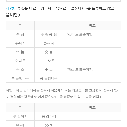
제7항
수컷을 이르는 접두사는 '수-'로 통일한다.(ㄱ을 표준어로 삼고, ㄴ
을 버림.)
ㄱ
ㄴ
비고
수-꿩
수-퀑/숫-꿩
'장끼'도 표준어임.
수-나사
숫-나사
수-놈
숫-놈
수-사돈
숫-사돈
수-소
숫-소
'황소'도 표준어임.
수-은행나무
숫-은행나무
다만 1. 다음 단어에서는 접두사 다음에서 나는 거센소리를 인정한다. 접두사 '암-
'이 결합되는 경우에도 이에 준한다.(ㄱ을 표준어로 삼고, ㄴ을 버림.)
ㄱ
ㄴ
비고
수-캉아지
숫-강아지
수-캐
숫-개