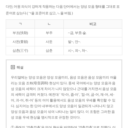
다만, 어원 의식이 강하게 작용하는 다음 단어에서는 양성 모음 형태를 그대로 표
준어로 삼는다.(ㄱ을 표준어로 삼고, ㄴ을 버림.)
ㄱ
ㄴ
비고
부조(扶助)
부주
~금, 부좃-술.
사돈(査頓)
사둔
밭~, 안~.
삼촌(三寸)
삼춘
시~, 외~, 처~.
해설
우리말에는 양성 모음은 양성 모음끼리, 음성 모음은 음성 모음끼리 어울
리는 모음 조화(母音調和) 현상이 있다. 중세 국어에서는 양성 모음과 음
성 모음의 세력이 크게 차이가 나지 않았으나 근대를 거치면서 음성 모음
의 세력이 급격히 커졌다. 예컨대 ‘ 막-아, 좁-아’, ‘접-어, 굽-어, 재-어, 세-
어, 괴-어, 쥐-어’ 등의 어미 활용에서도 음성 모음의 우세를 확인할 수 있
다. 심지어는 한 단어 내부에서도 양성 모음이 일관되게 나타나지 않고
양성 모음과 음성 모음이 섞여 나타나는 일이 많다. 이 조항은 그러한 음
성 모음 우세 현상을 명시적으로 규정한 것이다.
① 종래의 ‘깡총깡총’은 언어 현실을 반영하여 ‘깡충깡충’으로 정했다. 이