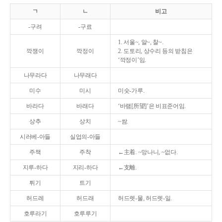
ㄱ
ㄴ
비고
-구려
-구료
1. 서울~, 알~, 찰~.
깍쟁이
깍정이
2. 도토리, 상수리 등의 받침은
‘깍정이’임.
나무라다
나무래다
미수
미시
미숫-가루.
바라다
바래다
‘바램[所望]’은 비표준어임.
상추
상치
~쌈.
시러베-아들
실업의-아들
주책
주착
←主着. ~망나니, ~없다.
지루-하다
지리-하다
←支離.
튀기
트기
허드레
허드래
허드렛-물, 허드렛-일.
호루라기
호루루기