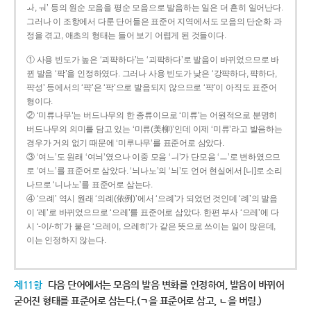
ㅘ, ㅝ’ 등의 원순 모음을 평순 모음으로 발음하는 일은 더 흔히 일어난다.
그러나 이 조항에서 다룬 단어들은 표준어 지역에서도 모음의 단순화 과
정을 겪고, 애초의 형태는 들어 보기 어렵게 된 것들이다.
① 사용 빈도가 높은 ‘괴퍅하다’는 ‘괴팍하다’로 발음이 바뀌었으므로 바
뀐 발음 ‘팍’을 인정하였다. 그러나 사용 빈도가 낮은 ‘강퍅하다, 퍅하다,
퍅성’ 등에서의 ‘퍅’은 ‘팍’으로 발음되지 않으므로 ‘퍅’이 아직도 표준어
형이다.
② ‘미류나무’는 버드나무의 한 종류이므로 ‘미류’는 어원적으로 분명히
버드나무의 의미를 담고 있는 ‘미류(美柳)’인데 이제 ‘미류’라고 발음하는
경우가 거의 없기 때문에 ‘미루나무’를 표준어로 삼았다.
③ ‘여느’도 원래 ‘여늬’였으나 이중 모음 ‘ㅢ’가 단모음 ‘ㅡ’로 변하였으므
로 ‘여느’를 표준어로 삼았다. ‘늬나노’의 ‘늬’도 언어 현실에서 [니]로 소리
나므로 ‘니나노’를 표준어로 삼는다.
④ ‘으례’ 역시 원래 ‘의례(依例)’에서 ‘으례’가 되었던 것인데 ‘례’의 발음
이 ‘레’로 바뀌었으므로 ‘으레’를 표준어로 삼았다. 한편 부사 ‘으레’에 다
시 ‘-이/-히’가 붙은 ‘으레이, 으레히’가 같은 뜻으로 쓰이는 일이 많은데,
이는 인정하지 않는다.
제11항
다음 단어에서는 모음의 발음 변화를 인정하여, 발음이 바뀌어
굳어진 형태를 표준어로 삼는다.(ㄱ을 표준어로 삼고, ㄴ을 버림.)