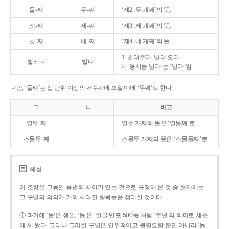
둘-째
두-째
‘제2, 두 개째’의 뜻.
셋-째
세-째
‘제3, 세 개째’의 뜻.
넷-째
네-째
‘제4, 네 개째’의 뜻.
1. 빌려주다, 빌려 오다.
빌리다
빌다
2. ‘용서를 빌다’는 ‘빌다’임.
다만, ‘둘째’는 십 단위 이상의 서수사에 쓰일 때에 ‘두째’로 한다.
ㄱ
ㄴ
비고
열두-째
열두 개째의 뜻은 ‘열둘째’로.
스물두-째
스물두 개째의 뜻은 ‘스물둘째’로.
해설
이 조항은 그동안 용법의 차이가 있는 것으로 규정해 온 것 중 현재에는
그 구별의 의의가 거의 사라진 항목들을 정리한 것이다.
① 과거에 ‘돌’은 생일, ‘돐’은 ‘한글 반포 500돐’처럼 ‘주년’의 의미로 세분
해 써 왔다. 그러나 그러한 구별은 인위적이고 불필요할 뿐만 아니라 ‘돐