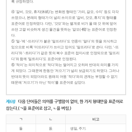
록 규정하였다.
④ ‘갈비, 갓모, 휴지(休紙)’는 변화된 형태인 ‘가리, 갈모, 수지’ 등도 각각
쓰였으나, 본래의 형태가 더 널리 쓰이므로 ‘갈비, 갓모, 휴지’의 형태를
표준어로 인정하였다. 다만, ‘갓모’와는 별개로 비가 올 때 갓 위에 덮어
쓰던 고깔 비슷하게 생긴 물건을 뜻하는 ‘갈모(-帽)’는 표준어로 인정한
다.
⑤ ‘밀-’에 ‘-뜨리다’가 붙은 ‘밀뜨리다’도 언중이 ‘밀다’의 뜻을 의식하고
있으므로 비록 ‘미뜨리다’가 쓰이고 있어도 ‘밀뜨리다’로 쓴다. 다만, ‘-뜨
리다’와 ‘-트리다’가 같은 뜻의 복수 표준어 접미사로 인정되므로 ‘밀뜨리
다’와 함께 ‘밀트리다’도 표준어로 인정된다.
⑥ ‘적이’는 의미적으로 ‘적다’와는 멀어지고 오히려 반대의 의미를 가지
게 되었다. 그 때문에 한동안 ‘저으기’가 널리 보급되기도 하였다. 그러나
반대의 뜻이 되었더라도 원래의 어원 ‘적다’와의 관계는 부정할 수 없기
때문에 ‘저으기’가 아닌 ‘적이’를 표준어로 삼았다.
제6항
다음 단어들은 의미를 구별함이 없이, 한 가지 형태만을 표준어로
삼는다.(ㄱ을 표준어로 삼고, ㄴ을 버림.)
ㄱ
ㄴ
비고
돌
돐
생일, 주기.