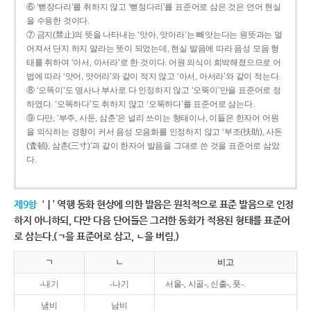
⑥ ‘뻗장다리’를 취하지 않고 ‘뻗정다리’를 표준어로 삼은 것은 언어 현실
을 수용한 것이다.
⑦ 금지(禁止)의 뜻을 나타내는 ‘앗아, 앗아라’는 빼앗는다는 원뜻과는 멀
어져서 단지 하지 말라는 뜻이 되었는데, 현실 발음에 따라 음성 모음 형
태를 취하여 ‘아서, 아서라’로 한 것이다. 어원 의식이 희박해졌으므로 어
법에 따라 ‘앗어, 앗어라’와 같이 적지 않고 ‘아서, 아서라’와 같이 적는다.
⑧ ‘오똑이’도 명사나 부사로 다 인정하지 않고 ‘오뚝이’만을 표준어로 정
하였다. ‘오똑하다’도 취하지 않고 ‘오뚝하다’를 표준어로 삼는다.
⑨ 다만, ‘부주, 사둔, 삼춘’은 널리 쓰이는 형태이나, 이들은 한자어 어원
을 의식하는 경향이 커서 음성 모음화를 인정하지 않고 ‘부조(扶助), 사돈
(査頓), 삼촌(三寸)’과 같이 한자어 발음을 그대로 쓴 것을 표준어로 삼았
다.
제9항
‘ㅣ’ 역행 동화 현상에 의한 발음은 원칙적으로 표준 발음으로 인정
하지 아니하되, 다만 다음 단어들은 그러한 동화가 적용된 형태를 표준어
로 삼는다.(ㄱ을 표준어로 삼고, ㄴ을 버림.)
ㄱ
ㄴ
비고
-내기
-나기
서울-, 시골-, 신출-, 풋-.
냄비
남비