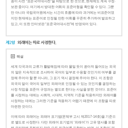
종이 사전 “표준국어대사전”을 바탕으로 한 것으로, 현재에도 계속 수정·
보완 중이다. 여기에서 방대한 어휘의 표준어형을 확인할 수 있다. 그뿐
만 아니라 국립국어원에서는 시간의 흐름에 따라 과거에는 비표준어였
지만 현재에는 표준어로 인정될 만한 어휘를 꾸준히 추가하여 발표하고
있고, 이 또한 인터넷판 “표준국어대사전”에 반영되어 있다.
제2항
외래어는 따로 사정한다.
해설
세계 각국과의 교류가 활발해짐에 따라 물밀 듯이 쏟아져 들어오는 외국
의 말은 지속적으로 조사하여 국어의 일부로 수용할 것인가의 여부를 결
정해 주어야 할 뿐 아니라, 그 표기 역시 결정해 주어야 한다. 이 조항은
외국의 말이 국어의 일부인 외래어로 인정될 수 있는 것인지를 결정하는
사정 작업을 표준어 규정과는 별도로 한다는 사실을 밝힌 것이다. 표준어
를 사정하는 데에는 사회적, 시대적, 지역적 기준을 적용하지만 외래어를
사정하는 데에는 그러한 기준을 적용하기 어렵기 때문에 이 조항을 따로
마련한 것이다.
이에 따라 외래어는 외래어 표기법(문체부 고시 제2017-14호)을 기준으
로 별도로 사정한다. 다만 외래어 표기법의 ‘외래어’가 고유 명사를 포함