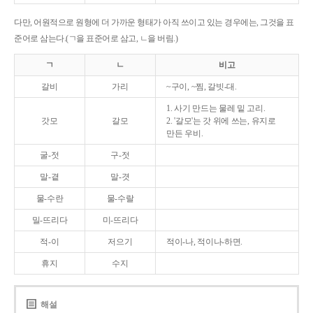
다만, 어원적으로 원형에 더 가까운 형태가 아직 쓰이고 있는 경우에는, 그것을 표
준어로 삼는다.(ㄱ을 표준어로 삼고, ㄴ을 버림.)
ㄱ
ㄴ
비고
갈비
가리
~구이, ~찜, 갈빗-대.
1. 사기 만드는 물레 밑 고리.
갓모
갈모
2. '갈모'는 갓 위에 쓰는, 유지로
만든 우비.
굴-젓
구-젓
말-곁
말-겻
물-수란
물-수랄
밀-뜨리다
미-뜨리다
적-이
저으기
적이-나, 적이나-하면.
휴지
수지
해설