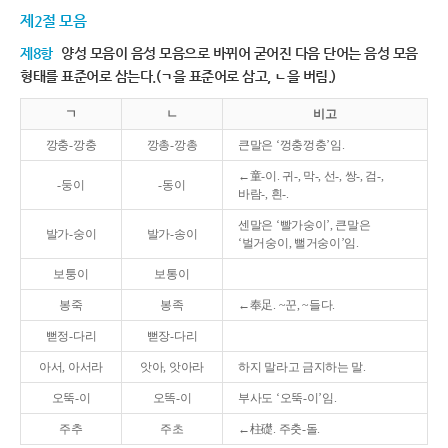
제2절 모음
제8항
양성 모음이 음성 모음으로 바뀌어 굳어진 다음 단어는 음성 모음
형태를 표준어로 삼는다.(ㄱ을 표준어로 삼고, ㄴ을 버림.)
ㄱ
ㄴ
비고
깡충-깡충
깡총-깡총
큰말은 ‘껑충껑충’임.
←童-이. 귀-, 막-, 선-, 쌍-, 검-,
-둥이
-동이
바람-, 흰-.
센말은 ‘빨가숭이’, 큰말은
발가-숭이
발가-송이
‘벌거숭이, 뻘거숭이’임.
보퉁이
보통이
봉죽
봉족
←奉足. ~꾼, ~들다.
뻗정-다리
뻗장-다리
아서, 아서라
앗아, 앗아라
하지 말라고 금지하는 말.
오뚝-이
오똑-이
부사도 ‘오뚝-이’임.
주추
주초
←柱礎. 주춧-돌.