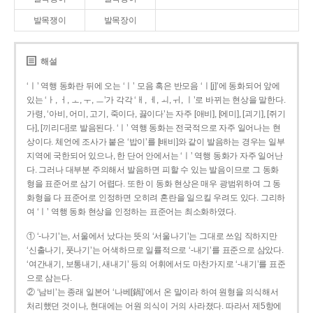
발목쟁이
발목장이
해설
‘ㅣ’ 역행 동화란 뒤에 오는 ‘ㅣ’ 모음 혹은 반모음 ‘ㅣ[j]’에 동화되어 앞에
있는 ‘ㅏ, ㅓ, ㅗ, ㅜ, ㅡ’가 각각 ‘ㅐ, ㅔ, ㅚ, ㅟ, ㅣ’로 바뀌는 현상을 말한다.
가령, ‘아비, 어미, 고기, 죽이다, 끓이다’는 자주 [애비], [에미], [괴기], [쥐기
다], [끼리다]로 발음된다. ‘ㅣ’ 역행 동화는 전국적으로 자주 일어나는 현
상이다. 체언에 조사가 붙은 ‘밥이’를 [배비]와 같이 발음하는 경우는 일부
지역에 국한되어 있으나, 한 단어 안에서는 ‘ㅣ’ 역행 동화가 자주 일어난
다. 그러나 대부분 주의해서 발음하면 피할 수 있는 발음이므로 그 동화
형을 표준어로 삼기 어렵다. 또한 이 동화 현상은 매우 광범위하여 그 동
화형을 다 표준어로 인정하면 오히려 혼란을 일으킬 우려도 있다. 그리하
여 ‘ㅣ’ 역행 동화 현상을 인정하는 표준어는 최소화하였다.
① ‘-나기’는, 서울에서 났다는 뜻의 ‘서울나기’는 그대로 쓰임 직하지만
‘신출나기, 풋나기’는 어색하므로 일률적으로 ‘-내기’를 표준으로 삼았다.
‘여간내기, 보통내기, 새내기’ 등의 어휘에서도 마찬가지로 ‘-내기’를 표준
으로 삼는다.
② ‘남비’는 종래 일본어 ‘나베[鍋]’에서 온 말이라 하여 원형을 의식해서
처리했던 것이나, 현대에는 어원 의식이 거의 사라졌다. 따라서 제5항에