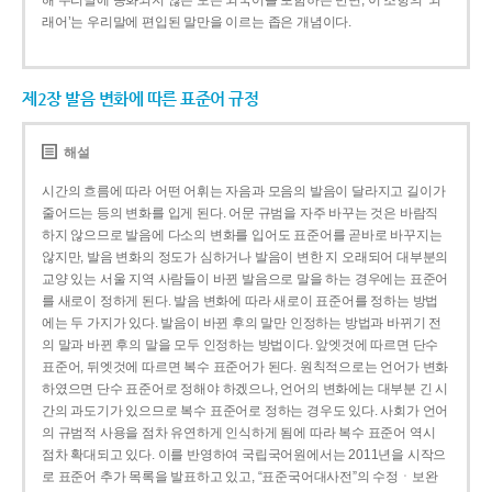
해 우리말에 동화되지 않은 모든 외국어를 포함하는 반면, 이 조항의 ‘외
래어’는 우리말에 편입된 말만을 이르는 좁은 개념이다.
제2장 발음 변화에 따른 표준어 규정
해설
시간의 흐름에 따라 어떤 어휘는 자음과 모음의 발음이 달라지고 길이가
줄어드는 등의 변화를 입게 된다. 어문 규범을 자주 바꾸는 것은 바람직
하지 않으므로 발음에 다소의 변화를 입어도 표준어를 곧바로 바꾸지는
않지만, 발음 변화의 정도가 심하거나 발음이 변한 지 오래되어 대부분의
교양 있는 서울 지역 사람들이 바뀐 발음으로 말을 하는 경우에는 표준어
를 새로이 정하게 된다. 발음 변화에 따라 새로이 표준어를 정하는 방법
에는 두 가지가 있다. 발음이 바뀐 후의 말만 인정하는 방법과 바뀌기 전
의 말과 바뀐 후의 말을 모두 인정하는 방법이다. 앞엣것에 따르면 단수
표준어, 뒤엣것에 따르면 복수 표준어가 된다. 원칙적으로는 언어가 변화
하였으면 단수 표준어로 정해야 하겠으나, 언어의 변화에는 대부분 긴 시
간의 과도기가 있으므로 복수 표준어로 정하는 경우도 있다. 사회가 언어
의 규범적 사용을 점차 유연하게 인식하게 됨에 따라 복수 표준어 역시
점차 확대되고 있다. 이를 반영하여 국립국어원에서는 2011년을 시작으
로 표준어 추가 목록을 발표하고 있고, “표준국어대사전”의 수정ㆍ보완