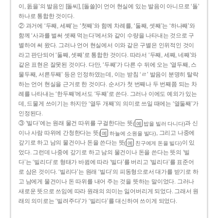
이, 돐을’의 발음인 [돌씨], [돌쓸]이 언어 현실에 있는 발음이 아니므로 ‘돌’
하나로 통합한 것이다.
② 과거에 ‘두째, 세째’는 ‘첫째’와 함께 차례를, ‘둘째, 셋째’는 ‘하나째’와
함께 ‘사과를 벌써 셋째 먹는다’에서와 같이 수량을 나타내는 것으로 구
별하여 써 왔다. 그러나 언어 현실에서 이와 같은 구별은 인위적인 것이
라고 판단되어 ‘둘째, 셋째’로 통합한 것이다. 따라서 ‘두째, 세째, 네째’와
같은 표현은 잘못된 것이다. 다만, ‘두째’가 다른 수 뒤에 오는 ‘열두째, 스
물두째, 서른두째’ 등은 인정하였는데, 이는 받침 ‘ㄹ’ 발음이 분명히 탈락
하는 언어 현실을 근거로 한 것이다. 순서가 첫 번째나 두 번째쯤 되는 차
례를 나타내는 ‘한두째’에서도 ‘두째’로 쓴다. 그러나 이에도 예외가 있는
데, 드물게 쓰이기는 하지만 ‘열두 개째’의 의미로 쓰일 때에는 ‘열둘째’가
인정된다.
③ ‘빌다’에는 원래 물건 따위를 구걸한다는 뜻
과 신
(
밥을 빌러 다니다)
예
이나 사람 따위에 간청한다는 뜻
, 그리고 나중에
(
하늘에 소원을 빌다)
예
갚기로 하고 남의 물건이나 돈을 쓴다는 뜻
이 있
(
친구에게 돈을 빌다)
예
었다. 그런데 나중에 갚기로 하고 남의 물건이나 돈을 쓴다는 뜻의 ‘빌
다’는 ‘빌리다’로 형태가 바뀜에 따라 ‘빌다’를 버리고 ‘빌리다’를 표준어
로 삼은 것이다. ‘빌리다’는 원래 ‘빌다’의 피동형으로서 대가를 받기로 하
고 남에게 물건이나 돈 따위를 내어 주는 것을 뜻하는 말이었다. 그러나
새로운 뜻으로 쓰임에 따라 원래의 의미는 잃어버리게 되었다. 그래서 원
래의 의미로는 ‘빌려주다’가 ‘빌리다’를 대신하여 쓰이게 되었다.