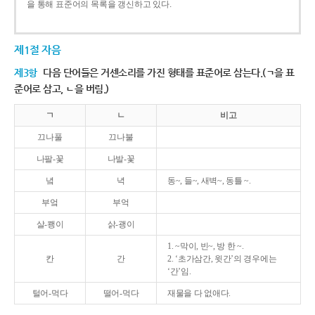
을 통해 표준어의 목록을 갱신하고 있다.
제1절 자음
제3항
다음 단어들은 거센소리를 가진 형태를 표준어로 삼는다.(ㄱ을 표
준어로 삼고, ㄴ을 버림.)
ㄱ
ㄴ
비고
끄나풀
끄나불
나팔-꽃
나발-꽃
녘
녁
동~, 들~, 새벽~, 동틀 ~.
부엌
부억
살-쾡이
삵-괭이
1. ~막이, 빈~, 방 한 ~.
칸
간
2. ‘초가삼간, 윗간’의 경우에는
‘간’임.
털어-먹다
떨어-먹다
재물을 다 없애다.