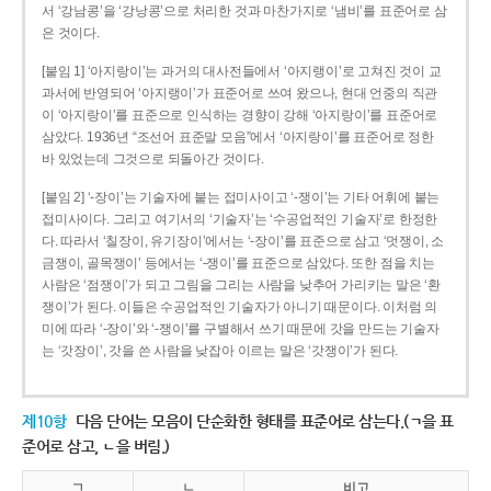
서 ‘강남콩’을 ‘강낭콩’으로 처리한 것과 마찬가지로 ‘냄비’를 표준어로 삼
은 것이다.
[붙임 1] ‘아지랑이’는 과거의 대사전들에서 ‘아지랭이’로 고쳐진 것이 교
과서에 반영되어 ‘아지랭이’가 표준어로 쓰여 왔으나, 현대 언중의 직관
이 ‘아지랑이’를 표준으로 인식하는 경향이 강해 ‘아지랑이’를 표준어로
삼았다. 1936년 “조선어 표준말 모음”에서 ‘아지랑이’를 표준어로 정한
바 있었는데 그것으로 되돌아간 것이다.
[붙임 2] ‘-장이’는 기술자에 붙는 접미사이고 ‘-쟁이’는 기타 어휘에 붙는
접미사이다. 그리고 여기서의 ‘기술자’는 ‘수공업적인 기술자’로 한정한
다. 따라서 ‘칠장이, 유기장이’에서는 ‘-장이’를 표준으로 삼고 ‘멋쟁이, 소
금쟁이, 골목쟁이’ 등에서는 ‘-쟁이’를 표준으로 삼았다. 또한 점을 치는
사람은 ‘점쟁이’가 되고 그림을 그리는 사람을 낮추어 가리키는 말은 ‘환
쟁이’가 된다. 이들은 수공업적인 기술자가 아니기 때문이다. 이처럼 의
미에 따라 ‘-장이’와 ‘-쟁이’를 구별해서 쓰기 때문에 갓을 만드는 기술자
는 ‘갓장이’, 갓을 쓴 사람을 낮잡아 이르는 말은 ‘갓쟁이’가 된다.
제10항
다음 단어는 모음이 단순화한 형태를 표준어로 삼는다.(ㄱ을 표
준어로 삼고, ㄴ을 버림.)
ㄱ
ㄴ
비고