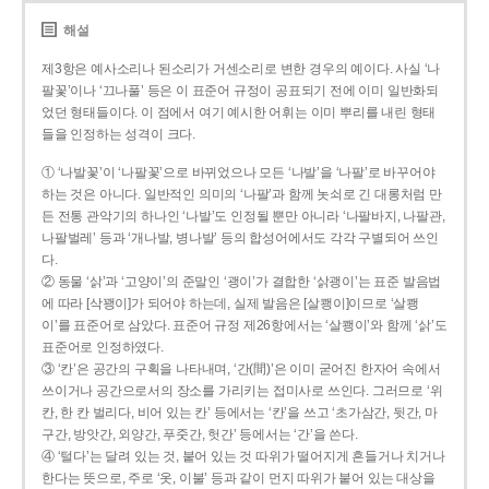
해설
제3항은 예사소리나 된소리가 거센소리로 변한 경우의 예이다. 사실 ‘나
팔꽃’이나 ‘끄나풀’ 등은 이 표준어 규정이 공표되기 전에 이미 일반화되
었던 형태들이다. 이 점에서 여기 예시한 어휘는 이미 뿌리를 내린 형태
들을 인정하는 성격이 크다.
① ‘나발꽃’이 ‘나팔꽃’으로 바뀌었으나 모든 ‘나발’을 ‘나팔’로 바꾸어야
하는 것은 아니다. 일반적인 의미의 ‘나팔’과 함께 놋쇠로 긴 대롱처럼 만
든 전통 관악기의 하나인 ‘나발’도 인정될 뿐만 아니라 ‘나팔바지, 나팔관,
나팔벌레’ 등과 ‘개나발, 병나발’ 등의 합성어에서도 각각 구별되어 쓰인
다.
② 동물 ‘삵’과 ‘고양이’의 준말인 ‘괭이’가 결합한 ‘삵괭이’는 표준 발음법
에 따라 [삭꽹이]가 되어야 하는데, 실제 발음은 [살쾡이]이므로 ‘살쾡
이’를 표준어로 삼았다. 표준어 규정 제26항에서는 ‘살쾡이’와 함께 ‘삵’도
표준어로 인정하였다.
③ ‘칸’은 공간의 구획을 나타내며, ‘간(間)’은 이미 굳어진 한자어 속에서
쓰이거나 공간으로서의 장소를 가리키는 접미사로 쓰인다. 그러므로 ‘위
칸, 한 칸 벌리다, 비어 있는 칸’ 등에서는 ‘칸’을 쓰고 ‘초가삼간, 뒷간, 마
구간, 방앗간, 외양간, 푸줏간, 헛간’ 등에서는 ‘간’을 쓴다.
④ ‘털다’는 달려 있는 것, 붙어 있는 것 따위가 떨어지게 흔들거나 치거나
한다는 뜻으로, 주로 ‘옷, 이불’ 등과 같이 먼지 따위가 붙어 있는 대상을