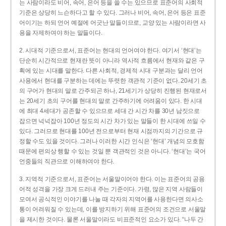
는 사람이라도 비어, 속어, 은어 등을 쓸 수는 있으므로 표준어의 사회적
기준은 상당히 느슨하다고 할 수 있다. 그러나 비어, 속어, 은어 등은 표준
어이기는 하되 언어 예절에 어긋난 말들이므로, 교양 있는 사람이라면 사
용을 자제하여야 하는 말들이다.
2. 시대적 기준으로서, 표준어는 현대의 언어여야 한다. 여기서 ‘현대’는
단순히 시간적으로 현재란 뜻이 아니라 역사적 흐름에서 현재와 같은 구
획에 있는 시대를 말한다. 다른 사회적, 경제적 시대 구분과는 달리 언어
사용에서 현대를 구분하는 데에는 뚜렷한 객관적 기준이 없다. 20세기 초
의 구어가 현대의 말로 간주되곤 하나, 21세기가 상당히 진행된 현재로서
는 20세기 초의 구어를 현대의 말로 간주하기에 어려움이 있다. 한 시대
에 최대 4세대가 공존할 수 있으므로 세대 간 시간 차를 30년 남짓으로
잡으면 넉넉잡아 100년 정도의 시간 차가 있는 말들이 한 시대에 쓰일 수
있다. 그러므로 현대를 100년 전으로부터 현재 시점까지의 기간으로 규
정할 수도 있을 것이다. 그러나 이러한 시간 인식은 ‘현대’ 개념의 모호함
때문에 편의상 행할 수 있는 것일 뿐 객관적인 것은 아니다. ‘현대’는 국어
언중들의 직관으로 이해하여야 한다.
3. 지역적 기준으로서, 표준어는 서울말이어야 한다. 이는 표준어의 공용
어적 성격을 가장 크게 드러내 주는 기준이다. 가령, 많은 지역 사람들이
모여서 공식적인 이야기를 나눌 때 각자의 지역어를 사용한다면 의사소
통이 어려워질 수 있는데, 이를 방지하기 위해 표준어의 조건으로 서울말
을 제시한 것이다. 물론 서울말이라도 비표준적인 요소가 있다. “나두 간