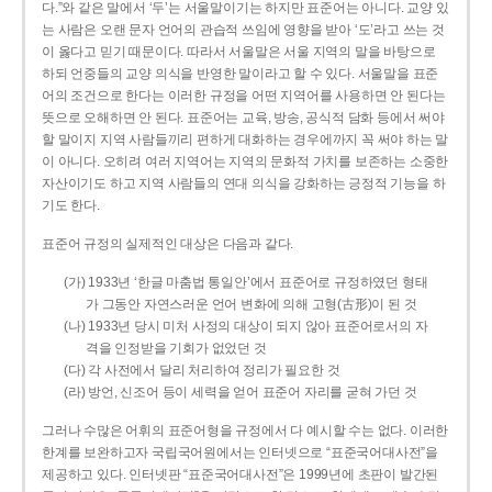
다.”와 같은 말에서 ‘두’는 서울말이기는 하지만 표준어는 아니다. 교양 있
는 사람은 오랜 문자 언어의 관습적 쓰임에 영향을 받아 ‘도’라고 쓰는 것
이 옳다고 믿기 때문이다. 따라서 서울말은 서울 지역의 말을 바탕으로
하되 언중들의 교양 의식을 반영한 말이라고 할 수 있다. 서울말을 표준
어의 조건으로 한다는 이러한 규정을 어떤 지역어를 사용하면 안 된다는
뜻으로 오해하면 안 된다. 표준어는 교육, 방송, 공식적 담화 등에서 써야
할 말이지 지역 사람들끼리 편하게 대화하는 경우에까지 꼭 써야 하는 말
이 아니다. 오히려 여러 지역어는 지역의 문화적 가치를 보존하는 소중한
자산이기도 하고 지역 사람들의 연대 의식을 강화하는 긍정적 기능을 하
기도 한다.
표준어 규정의 실제적인 대상은 다음과 같다.
(가) 1933년 ‘한글 마춤법 통일안’에서 표준어로 규정하였던 형태
가 그동안 자연스러운 언어 변화에 의해 고형(古形)이 된 것
(나) 1933년 당시 미처 사정의 대상이 되지 않아 표준어로서의 자
격을 인정받을 기회가 없었던 것
(다) 각 사전에서 달리 처리하여 정리가 필요한 것
(라) 방언, 신조어 등이 세력을 얻어 표준어 자리를 굳혀 가던 것
그러나 수많은 어휘의 표준어형을 규정에서 다 예시할 수는 없다. 이러한
한계를 보완하고자 국립국어원에서는 인터넷으로 “표준국어대사전”을
제공하고 있다. 인터넷판 “표준국어대사전”은 1999년에 초판이 발간된