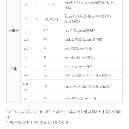
zámek 자메크, pozdní 포즈드니, bez
z
ㅈ
즈, 스
베스
Žižka 지슈카, Žvěřina 주베르지나,
ž
ㅈ
주, 슈, 시
Brož 브로시
반모음
j
이*
jaro 야로, pokoj 포코이
a, á
아
balík 발리크, komár 코마르
e, é
에
dech 데흐, léto 레토
ě
예
sěst 셰스트, věk 베크
i, í
이
kino 키노, míra 미라
모음
o,ó
오
obec 오베츠, nervózni 네르보즈니
u, ú,
우
buben 부벤, úrok 우로크, dům 둠
ů
y, ý
이
jazyk
야지크, líný 리니
* d', ň, š, t', j의 '디, 니, 시, 티, 이'는 뒤따르는 모음과 결합할 때 합쳐서 1 음절로 적는
다.
** x는 개별 용례에 따라 한글 표기를 정한다.