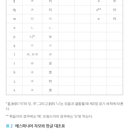
ʧ
ㅊ
치
u
우
ʤ
ㅈ
지
ə**
어
m
ㅁ
ㅁ
ɚ
어
n
ㄴ
ㄴ
ɲ
니*
뉴
ŋ
ㅇ
ㅇ
l
ㄹ, ㄹㄹ
ㄹ
r
ㄹ
르
h
ㅎ
흐
ç
ㅎ
히
x
ㅎ
흐
* [j], [w]의 '이'와 '오, 우', 그리고 [ɲ]의 '니'는 모음과 결합할 때 제3장 표기 세칙에 따른
다.
** 독일어의 경우에는 '에', 프랑스어의 경우에는 '으'로 적는다.
표 2
에스파냐어 자모와 한글 대조표