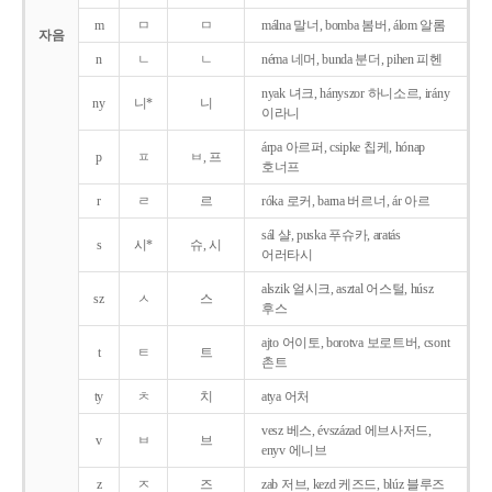
m
ㅁ
ㅁ
málna 말너, bomba 봄버, álom 알롬
자음
n
ㄴ
ㄴ
néma 네머, bunda 분더, pihen 피헨
nyak 녀크, hányszor 하니소르, irány
ny
니*
니
이라니
árpa 아르퍼, csipke 칩케, hónap
p
ㅍ
ㅂ, 프
호너프
r
ㄹ
르
róka 로커, barna 버르너, ár 아르
sál 샬, puska 푸슈카, aratás
s
시*
슈, 시
어러타시
alszik 얼시크, asztal 어스털, húsz
sz
ㅅ
스
후스
ajto 어이토, borotva 보로트버, csont
t
ㅌ
트
촌트
ty
ㅊ
치
atya 어처
vesz 베스, évszázad 에브사저드,
v
ㅂ
브
enyv 에니브
z
ㅈ
즈
zab 저브, kezd 케즈드, blúz 블루즈