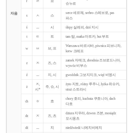
r
ㄹ
르
슈누르
serce 세르체, srebro 스레브로, pas
자음
s
ㅅ
스
파스
ś
ㅡ
시
ślepy 실레피, dziś 지시
t
ㅌ
트
tam 탐, matka 마트카, but 부트
Warszawa 바르샤바, piwnica 피브니차,
w
ㅂ
브, 프
krew 크레프
zamek 자메크, zbrodnia 즈브로드니아,
z
ㅈ
즈, 스
wywóz 비부스
ź
ㅡ
지, 시
gwoździk 그보지지크, więź 비엥시
ㅈ,
żyto 지토, różny 루주니, łyżka 위슈카,
ż
주, 슈, 시
시*
straż 스트라시
chory 호리, kuchnia 쿠흐니아, dach
ch
ㅎ
흐
다흐
dziura 지우라, dzwon 즈본, mosiądz
dz
ㅈ
즈, 츠
모시옹츠
dź
ㅡ
치
niedźwiedź 니에치비에치