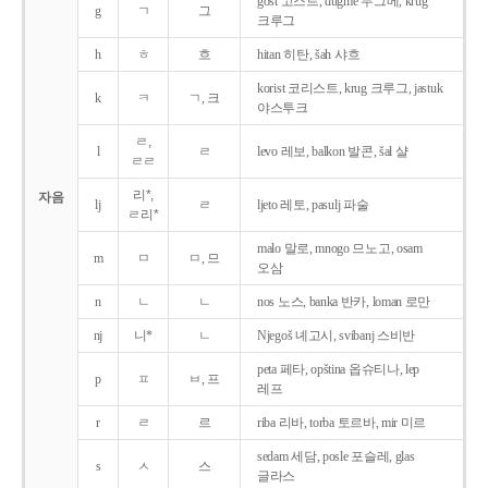
gost 고스트, dugme 두그메, krug
g
ㄱ
그
크루그
h
ㅎ
흐
hitan 히탄, šah 샤흐
korist 코리스트, krug 크루그, jastuk
k
ㅋ
ㄱ, 크
야스투크
ㄹ,
l
ㄹ
levo 레보, balkon 발콘, šal 샬
ㄹㄹ
리*,
자음
lj
ㄹ
ljeto 레토, pasulj 파술
ㄹ리*
malo 말로, mnogo 므노고, osam
m
ㅁ
ㅁ, 므
오삼
n
ㄴ
ㄴ
nos 노스, banka 반카, loman 로만
nj
니*
ㄴ
Njegoš 녜고시, svibanj 스비반
peta 페타, opština 옵슈티나, lep
p
ㅍ
ㅂ, 프
레프
r
ㄹ
르
riba 리바, torba 토르바, mir 미르
sedam 세담, posle 포슬레, glas
s
ㅅ
스
글라스