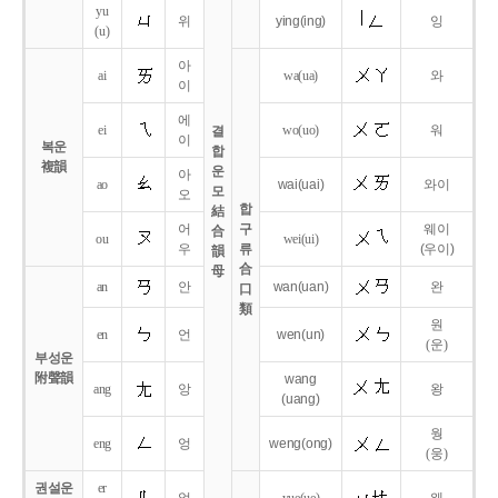
yu
위
ying
(ing)
잉
(u)
아
ai
wa
(ua)
와
이
에
ei
wo
(uo)
워
결
이
복운
합
複韻
운
아
ao
wai
(uai)
와이
모
오
합
結
어
구
웨이
合
ou
wei
(ui)
우
류
(우이)
韻
合
母
an
안
wan
(uan)
완
口
類
원
en
언
wen
(un)
(운)
부성운
附聲韻
wang
ang
앙
왕
(uang)
웡
eng
엉
weng
(ong)
(웅)
권설운
er