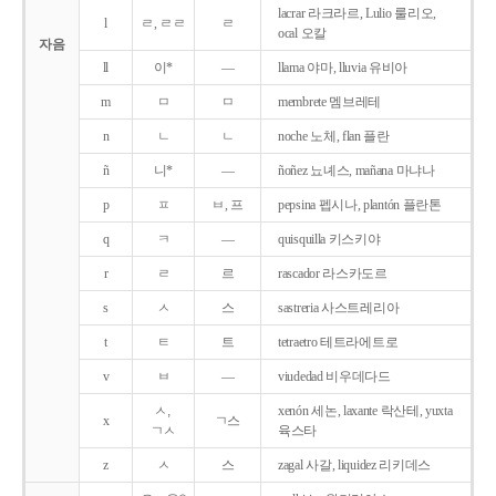
lacrar 라크라르, Lulio 룰리오,
l
ㄹ, ㄹㄹ
ㄹ
ocal 오칼
자음
ll
이*
―
llama 야마, lluvia 유비아
m
ㅁ
ㅁ
membrete 멤브레테
n
ㄴ
ㄴ
noche 노체, flan 플란
ñ
니*
―
ñoñez 뇨녜스, mañana 마냐나
p
ㅍ
ㅂ, 프
pepsina 펩시나, plantón 플란톤
q
ㅋ
―
quisquilla 키스키야
r
ㄹ
르
rascador 라스카도르
s
ㅅ
스
sastreria 사스트레리아
t
ㅌ
트
tetraetro 테트라에트로
v
ㅂ
―
viudedad 비우데다드
ㅅ,
xenón 세논, laxante 락산테, yuxta
x
ㄱ스
ㄱㅅ
육스타
z
ㅅ
스
zagal 사갈, liquidez 리키데스