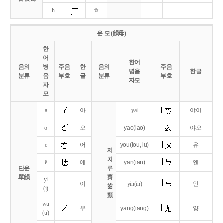
h
ㅎ
운 모 (韻母)
한
어
한어
음의
병
주음
한
음의
주음
병음
한글
분류
음
부호
글
분류
부호
자모
자
모
a
아
yai
야이
o
오
yao
(iao)
야오
e
어
you
(iou,
iu)
유
제
치
ê
에
yan
(ian)
옌
단운
류
單韻
齊
yi
이
yin(in)
인
齒
(i)
類
wu
우
yang
(iang)
양
(u)