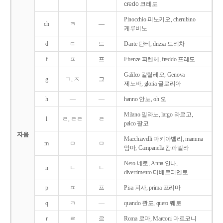
credo 크레도
Pinocchio 피노키오, cherubino
ch
ㅋ
―
케루비노
d
ㄷ
드
Dante 단테, drizza 드리차
f
ㅍ
프
Firenze 피렌체, freddo 프레도
Galileo 갈릴레오, Genova
g
ㄱ, ㅈ
그
제노바, gloria 글로리아
h
―
―
hanno 안노, oh 오
Milano 밀라노, largo 라르고,
l
ㄹ, ㄹㄹ
ㄹ
palco 팔코
자음
Macchiavelli 마키아벨리, mamma
m
ㅁ
ㅁ
맘마, Campanella 캄파넬라
Nero 네로, Anna 안나,
n
ㄴ
ㄴ
divertimento 디베르티멘토
p
ㅍ
프
Pisa 피사, prima 프리마
q
ㅋ
―
quando 콴도, queto 퀘토
r
ㄹ
르
Roma 로마, Marconi 마르코니