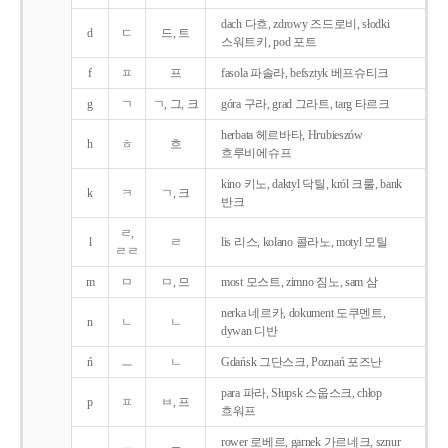
dach 다흐, zdrowy 즈드로비, słodki
d
ㄷ
드, 트
스워트키, pod 포트
f
ㅍ
프
fasola 파솔라, befsztyk 베프슈티크
g
ㄱ
ㄱ, 그, 크
góra 구라, grad 그라트, targ 타르크
herbata 헤르바타, Hrubieszów
h
ㅎ
흐
흐루비에슈프
kino 키노, daktyl 닥틸, król 크룰, bank
k
ㅋ
ㄱ, 크
반크
ㄹ,
l
ㄹ
lis 리스, kolano 콜라노, motyl 모틸
ㄹㄹ
m
ㅁ
ㅁ, 므
most 모스트, zimno 짐노, sam 삼
nerka 네르카, dokument 도쿠멘트,
n
ㄴ
ㄴ
dywan 디반
ń
ㅡ
ㄴ
Gdańsk 그단스크, Poznań 포즈난
para 파라, Słupsk 스웁스크, chłop
p
ㅍ
ㅂ, 프
흐워프
rower 로베르, garnek 가르네크, sznur