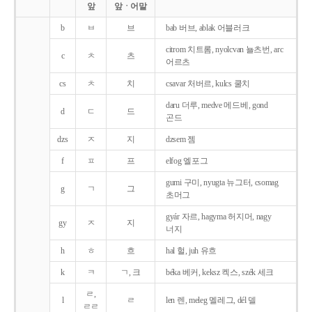
앞
앞ㆍ어말
b
ㅂ
브
bab 버브, ablak 어블러크
citrom 치트롬, nyolcvan 뇰츠번, arc
c
ㅊ
츠
어르츠
cs
ㅊ
치
csavar 처버르, kulcs 쿨치
daru 더루, medve 메드베, gond
d
ㄷ
드
곤드
dzs
ㅈ
지
dzsem 젬
f
ㅍ
프
elfog 엘포그
gumi 구미, nyugta 뉴그터, csomag
g
ㄱ
그
초머그
gyár 자르, hagyma 허지머, nagy
gy
ㅈ
지
너지
h
ㅎ
흐
hal 헐, juh 유흐
k
ㅋ
ㄱ, 크
béka 베커, keksz 켁스, szék 세크
ㄹ,
l
ㄹ
len 렌, meleg 멜레그, dél 델
ㄹㄹ