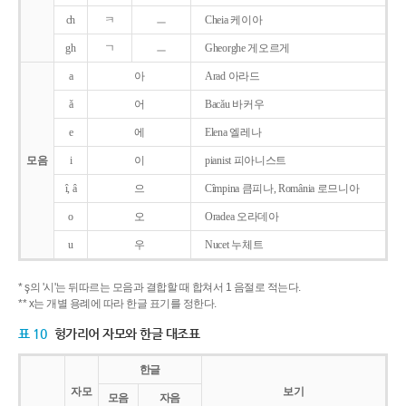
ch
ㅋ
ㅡ
Cheia 케이아
gh
ㄱ
ㅡ
Gheorghe 게오르게
a
아
Arad 아라드
ǎ
어
Bacǎu 바커우
e
에
Elena 엘레나
모음
i
이
pianist 피아니스트
î, â
으
Cîmpina 큼피나, România 로므니아
o
오
Oradea 오라데아
u
우
Nucet 누체트
* ş의 '시'는 뒤따르는 모음과 결합할 때 합쳐서 1 음절로 적는다.
** x는 개별 용례에 따라 한글 표기를 정한다.
표 10
헝가리어 자모와 한글 대조표
한글
자모
보기
모음
자음