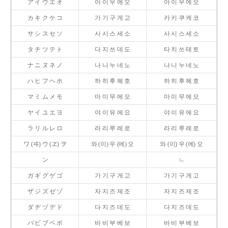
ア イ ウ エ オ
아 이 우 에 오
아 이 우 에 오
カ キ ク ケ コ
가 기 구 게 고
카 키 쿠 케 코
サ シ ス セ ソ
사 시 스 세 소
사 시 스 세 소
タ チ ツ テ ト
다 지 쓰 데 도
타 치 쓰 테 토
ナ ニ ヌ ネ ノ
나 니 누 네 노
나 니 누 네 노
ハ ヒ フ ヘ ホ
하 히 후 헤 호
하 히 후 헤 호
マ ミ ム メ モ
마 미 무 메 모
마 미 무 메 모
ヤ イ ユ エ ヨ
야 이 유 에 요
야 이 유 에 요
ラ リ ル レ ロ
라 리 루 레 로
라 리 루 레 로
ワ (ヰ) ウ (ヱ) ヲ
와 (이) 우 (에) 오
와 (이) 우 (에) 오
ン
ㄴ
ガ ギ グ ゲ ゴ
가 기 구 게 고
가 기 구 게 고
ザ ジ ズ ゼ ゾ
자 지 즈 제 조
자 지 즈 제 조
ダ ヂ ヅ デ ド
다 지 즈 데 도
다 지 즈 데 도
バ ビ ブ ベ ボ
바 비 부 베 보
바 비 부 베 보