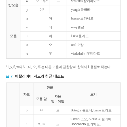
w
오ㆍ우*
―
walkirias 왈키리아스
반모음
y
이*
―
yungla 융글라
a
아
braceo 브라세오
e
에
reloj 렐로
모음
i
이
Lulio 룰리오
o
오
ocal 오칼
u
우
viudedad 비우데다드
* ll, y, ñ, w의 '이, 니, 오, 우'는 다른 모음과 결합할 때 합쳐서 1 음절로 적는다.
표 3
이탈리아어 자모와 한글 대조표
한글
자모
보기
자음
모음 앞
앞ㆍ어말
b
ㅂ
브
Bologna 볼로냐, bravo 브라보
Como 코모, Sicilia 시칠리아,
c
ㅋ, ㅊ
크
Boccaccio 보카치오,