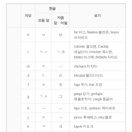
한글
자모
보기
자음
모음 앞
앞ㆍ어말
biz 비스, blandon 블란돈, braceo
b
ㅂ
브
브라세오
colcren 콜크렌, Cecilia
c
ㅋ, ㅅ
ㄱ, 크
세실리아, coccion 콕시온,
bistec 비스텍, dictado 딕타도
ch
ㅊ
―
chicharra 치차라
d
ㄷ
드
felicidad 펠리시다드
f
ㅍ
프
fuga 푸가, fran 프란
ganga 강가, geologia
g
ㄱ, ㅎ
그
헤올로히아, yungla 융글라
h
―
―
hipo 이포, quehacer 케아세르
j
ㅎ
―
jueves 후에베스, reloj 렐로
k
ㅋ
크
kapok 카포크