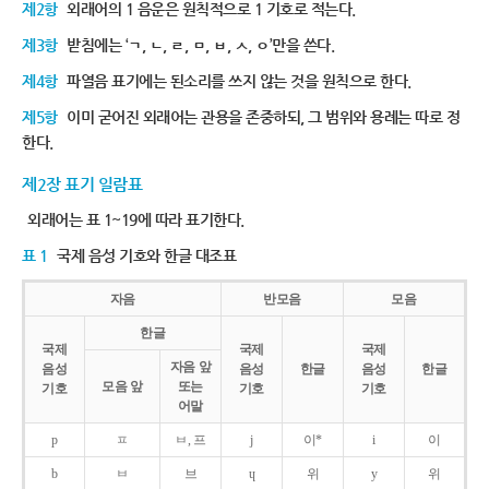
제2항
외래어의 1 음운은 원칙적으로 1 기호로 적는다.
제3항
받침에는 ‘ㄱ, ㄴ, ㄹ, ㅁ, ㅂ, ㅅ, ㅇ’만을 쓴다.
제4항
파열음 표기에는 된소리를 쓰지 않는 것을 원칙으로 한다.
제5항
이미 굳어진 외래어는 관용을 존중하되, 그 범위와 용례는 따로 정
한다.
제2장 표기 일람표
외래어는 표 1~19에 따라 표기한다.
표 1
국제 음성 기호와 한글 대조표
자음
반모음
모음
한글
국제
국제
국제
자음 앞
음성
음성
한글
음성
한글
모음 앞
또는
기호
기호
기호
어말
p
ㅍ
ㅂ, 프
j
이*
i
이
b
ㅂ
브
ɥ
위
y
위