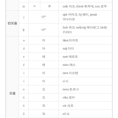
zs
ㅈ
주
zsák 자크, tőzsde 퇴주데, rozs 로주
ajak 어여크, fej 페이, január
j
이*
여누아르
반모음
lyuk 유크, mélység 메이셰그, király
ly
이*
키라이
a
어
lakat 러커트
á
아
máj 마이
e
에
mert 메르트
é
에
mész 메스
i
이
isten 이슈텐
í
이
sí 시
o
오
torna 토르너
모음
ó
오
róka 로커
ö
외
sör 쇠르
ő
외
nő 뇌