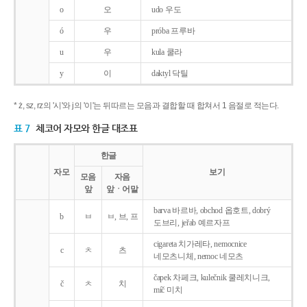
o
오
udo 우도
ó
우
próba 프루바
u
우
kula 쿨라
y
이
daktyl 닥틸
* ż, sz, rz의 '시'와 j의 '이'는 뒤따르는 모음과 결합할 때 합쳐서 1 음절로 적는다.
표 7
체코어 자모와 한글 대조표
한글
자모
보기
모음
자음
앞
앞ㆍ어말
barva 바르바, obchod 옵호트, dobrý
b
ㅂ
ㅂ, 브, 프
도브리, jeřab 예르자프
cigareta 치가레타, nemocnice
c
ㅊ
츠
네모츠니체, nemoc 네모츠
čapek 차페크, kulečnik 쿨레치니크,
č
ㅊ
치
míč 미치