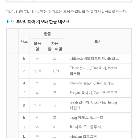
* lj, nj, š, j의 '리, 니, 시, 이'는 뒤따르는 모음과 결합할 때 합쳐서 1 음절로 적는다.
표 9
루마니아어 자모와 한글 대조표
한글
자모
보기
모음
자음
앞
앞ㆍ어말
b
ㅂ
브
bibliotecǎ 비블리오테커, alb 알브
Cîntec 큰테크, Cine 치네, facturǎ
c
ㅋ, ㅊ
ㄱ, 크
팍투러
d
ㄷ
드
Moldova 몰도바, Brad 브라드
f
ㅍ
프
Focşani 폭샤니, Cartof 카르토프
Galaţi 갈라치, Gigel 지젤, hering
g
ㄱ, ㅈ
그
헤린그
h
ㅎ
흐
haţeg 하체그, duh 두흐
j
ㅈ
지
Jiu 지우, Cluj 클루지
k
ㅋ
ㅡ
kilogram 킬로그람