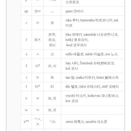
스트로프
qu
크ㅂ
ㅡ
quasi 크바시
ruka 루카, harmonika 하르모니카, mír
r
ㄹ
르
미르
르주,
řeka 르제카, námořník 나모르주니크,
ř
르ㅈ
르슈,
hořký 호르슈키,
르시
kouř 코우르시
s
ㅅ
스
sedlo 세들로, máslo 마슬로, nos 노스
šaty 샤티, Šternberk 슈테른베르크,
š
시*
슈, 시
koš 코시
t
ㅌ
트
tam 탐, matka 마트카, bolest 볼레스트
t'
티*
티
tělo 텔로, štěstí 슈테스티, obět' 오베티
vysoký 비소키, knihovna 크니호브나,
v
ㅂ
브, 프
kov 코프
w
ㅂ
브, 프
ㄱㅅ,
x**
ㄱ스
xerox 제록스, saxofón 삭소폰
ㅈ