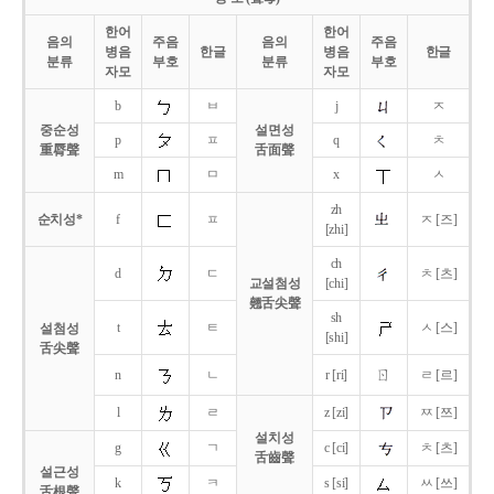
한어
한어
음의
주음
음의
주음
병음
한글
병음
한글
분류
부호
분류
부호
자모
자모
b
ㅂ
j
ㅈ
중순성
설면성
p
ㅍ
q
ㅊ
重脣聲
舌面聲
m
ㅁ
x
ㅅ
zh
순치성*
f
ㅍ
ㅈ [즈]
[zhi]
ch
d
ㄷ
ㅊ [츠]
교설첨성
[chi]
翹舌尖聲
sh
t
ㅌ
ㅅ [스]
설첨성
[shi]
舌尖聲
ㄖ
n
ㄴ
r [ri]
ㄹ [르]
l
ㄹ
z [zi]
ㅉ [쯔]
설치성
g
ㄱ
c [ci]
ㅊ [츠]
舌齒聲
설근성
k
ㅋ
s [si]
ㅆ [쓰]
舌根聲