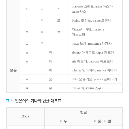
Sorrento 소렌토, asma 아스마,
s
ㅅ
스
sasso 사소
t
ㅌ
트
Torino 토리노, tranne 트란네
Vivace 비바체, manovra
v
ㅂ
브
마노브라
z
ㅊ
―
nozze 노체, mancanza 만칸차
a
아
abituro 아비투로, capra 카프라
e
에
erta 에르타, padrone 파드로네
모음
i
이
infamia 인파미아, manica 마니카
o
오
oblio 오블리오, poetica 포에티카
u
우
uva 우바, spuma 스푸마
표 4
일본어의 가나와 한글 대조표
한글
가나
어두
어중ㆍ어말