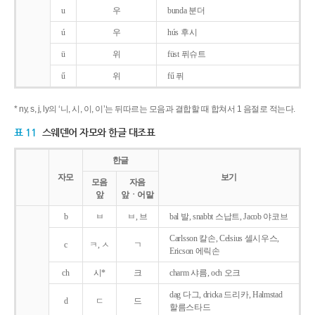
u
우
bunda 분더
ú
우
hús 후시
ü
위
füst 퓌슈트
ű
위
fű 퓌
* ny, s, j, ly의 ‘니, 시, 이, 이’는 뒤따르는 모음과 결합할 때 합쳐서 1 음절로 적는다.
표 11
스웨덴어 자모와 한글 대조표
한글
자모
보기
모음
자음
앞
앞ㆍ어말
b
ㅂ
ㅂ, 브
bal 발, snabbt 스납트, Jacob 야코브
Carlsson 칼손, Celsius 셀시우스,
c
ㅋ, ㅅ
ㄱ
Ericson 에릭손
ch
시*
크
charm 샤름, och 오크
dag 다그, dricka 드리카, Halmstad
d
ㄷ
드
할름스타드