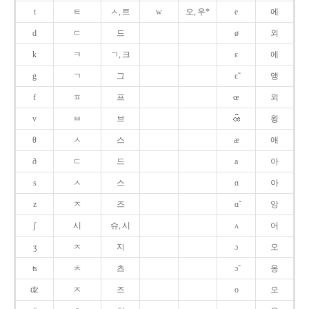
t
ㅌ
ㅅ, 트
w
오, 우*
e
에
d
ㄷ
드
ø
외
k
ㅋ
ㄱ, 크
ɛ
에
g
ㄱ
그
ɛ̃
앵
f
ㅍ
프
œ
외
v
ㅂ
브
욍
θ
ㅅ
스
æ
애
ð
ㄷ
드
a
아
s
ㅅ
스
ɑ
아
z
ㅈ
즈
ɑ̃
앙
ʃ
시
슈, 시
ʌ
어
ʒ
ㅈ
지
ɔ
오
ʦ
ㅊ
츠
ɔ̃
옹
ʣ
ㅈ
즈
o
오