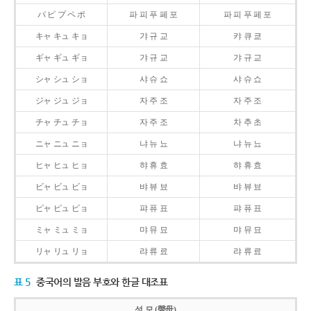
パ ピ プ ペ ポ
파 피 푸 페 포
파 피 푸 페 포
キャ キュ キョ
갸 규 교
캬 큐 쿄
ギャ ギュ ギョ
갸 규 교
갸 규 교
シャ シュ ショ
샤 슈 쇼
샤 슈 쇼
ジャ ジュ ジョ
자 주 조
자 주 조
チャ チュ チョ
자 주 조
차 추 초
ニャ ニュ ニョ
냐 뉴 뇨
냐 뉴 뇨
ヒャ ヒュ ヒョ
햐 휴 효
햐 휴 효
ビャ ビュ ビョ
뱌 뷰 뵤
뱌 뷰 뵤
ピャ ピュ ピョ
퍄 퓨 표
퍄 퓨 표
ミャ ミュ ミョ
먀 뮤 묘
먀 뮤 묘
リャ リュ リョ
랴 류 료
랴 류 료
표 5
중국어의 발음 부호와 한글 대조표
성 모 (聲母)