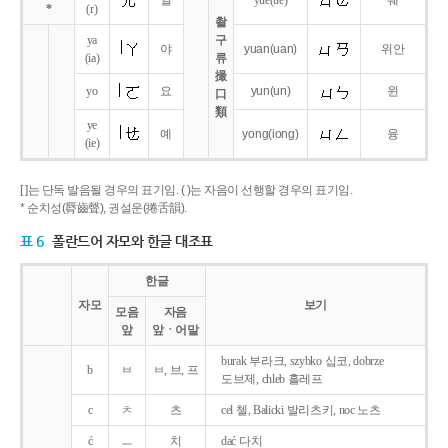
얼
yue
(ue)
웨
*
(r)
촬
ya
구
야
yuan
(uan)
위안
(ia)
류
撮
yo
요
yun
(un)
윈
口
類
ye
예
yong
(iong)
융
(ie)
[ ]는 단독 발음될 경우의 표기임. ( )는 자음이 선행할 경우의 표기임.
* 순치성(脣齒聲), 권설운(捲舌韻).
표 6
폴란드어 자모와 한글 대조표
한글
자모
보기
모음
자음
앞
앞ㆍ어말
burak 부라크, szybko 십코, dobrze
b
ㅂ
ㅂ, 브, 프
도브제, chleb 흘레프
c
ㅊ
츠
cel 첼, Balicki 발리츠키, noc 노츠
ć
ㅡ
치
dać 다치