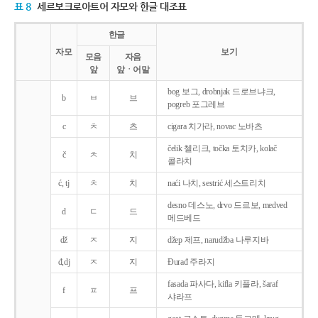
표 8
세르보크로아트어 자모와 한글 대조표
한글
자모
보기
모음
자음
앞
앞ㆍ어말
bog 보그, drobnjak 드로브냐크,
b
ㅂ
브
pogreb 포그레브
c
ㅊ
츠
cigara 치가라, novac 노바츠
čelik 첼리크, točka 토치카, kolač
č
ㅊ
치
콜라치
ć, tj
ㅊ
치
naći 나치, sestrić 세스트리치
desno 데스노, drvo 드르보, medved
d
ㄷ
드
메드베드
dž
ㅈ
지
džep 제프, narudžba 나루지바
đ,dj
ㅈ
지
Ðurađ 주라지
fasada 파사다, kifla 키플라, šaraf
f
ㅍ
프
샤라프