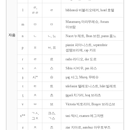
ㄹ,
l
ㄹ
bibliotecǎ 비블리오테커, hotel 호텔
ㄹㄹ
Maramureş 마라무레슈, Avram
m
ㅁ
ㅁ
아브람
자음
n
ㄴ
ㄴ, 느
Nucet 누체트, Bran 브란, pumn 품느
pianist 피아니스트, septembrie
p
ㅍ
ㅂ, 프
셉템브리에, cap 카프
r
ㄹ
르
radio 라디오, dor 도르
s
ㅅ
스
Sibiu 시비우, pas 파스
ş
시*
슈
şag 샤그, Mureş 무레슈
t
ㅌ
트
telefonist 텔레포니스트, bilet 빌레트
ţ
ㅊ
츠
ţigarǎ 치가러, braţ 브라츠
v
ㅂ
브
Victoria 빅토리아, Braşov 브라쇼브
ㄱㅅ,
크스,
x**
taxi 탁시, examen 에그자멘
그ㅈ
ㄱ스
z
ㅈ
즈
ziar 지아르, autobuz 아우토부즈