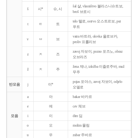
šal 샬, vlasništvo 블라스니슈트보,
š
시*
슈, 시
broš 브로시
telo 텔로, ostrvo 오스트르보, put
t
ㅌ
트
푸트
vatra 바트라, olovka 올로브카,
v
ㅂ
브
proliv 프롤리브
zavoj 자보이, pozno 포즈노, obraz
z
ㅈ
즈
오브라즈
žena 제나, izložba 이즐로주바, muž
ž
ㅈ
주
무주
pojas 포야스, zavoj 자보이, odjelo
반모음
j
이*
오델로
a
아
bakar 바카르
e
에
cev 체브
모음
i
이
dim 딤
o
오
molim 몰림
u
우
zubar 주바르