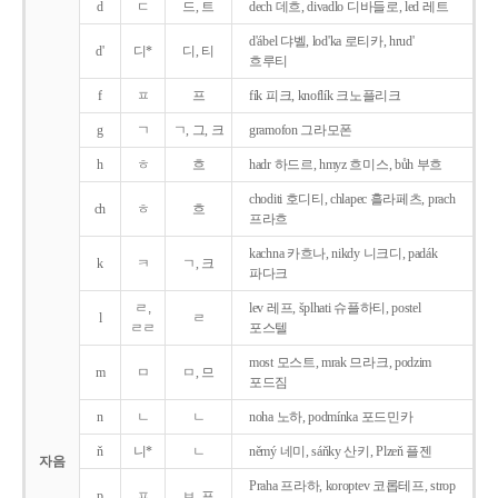
d
ㄷ
드, 트
dech 데흐, divadlo 디바들로, led 레트
d'ábel 댜벨, lod'ka 로티카, hrud'
d'
디*
디, 티
흐루티
f
ㅍ
프
fík 피크, knoflík 크노플리크
g
ㄱ
ㄱ, 그, 크
gramofon 그라모폰
h
ㅎ
흐
hadr 하드르, hmyz 흐미스, bůh 부흐
choditi 호디티, chlapec 흘라페츠, prach
ch
ㅎ
흐
프라흐
kachna 카흐나, nikdy 니크디, padák
k
ㅋ
ㄱ, 크
파다크
ㄹ,
lev 레프, šplhati 슈플하티, postel
l
ㄹ
ㄹㄹ
포스텔
most 모스트, mrak 므라크, podzim
m
ㅁ
ㅁ, 므
포드짐
n
ㄴ
ㄴ
noha 노하, podmínka 포드민카
ň
니*
ㄴ
němý 네미, sáňky 산키, Plzeň 플젠
자음
Praha 프라하, koroptev 코롭테프, strop
p
ㅍ
ㅂ, 프