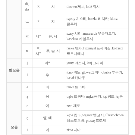
dż,
ㅈ
치
drzewo 제보, łodż 워치
drz
czysty 치스티, beczka 베치카, klucz
cz
ㅊ
치
클루치
szary 샤리, musztarda 무슈타르다,
sz
시*
슈, 시
kapelusz 카펠루시
ㅈ,
rzeka 제카, Przemyśl 프셰미실, kołnierz
rz
주, 슈, 시
시*
코우니에시
j
이*
jasny 야스니, kraj 크라이
반모음
łono 워노, głowa 그워바, bułka 부우카,
ł
우
kanał 카나우
a
아
trawa 트라바
ą̨
옹
trąba 트롱바, mąka 몽카, kąt 콩트, tą 통
e
에
zero 제로
kępa 켕파, węgorz 벵고시, Częstochowa
ę
엥, 에
쳉스토호바, proszę 프로셰
모음
i
이
zima 지마