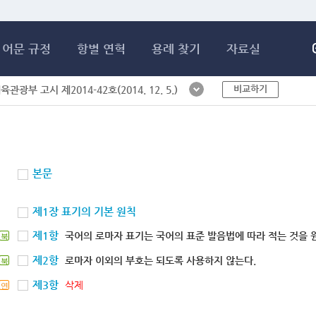
메인콘텐츠 바로가기
어문 규정
항별 연혁
용례 찾기
자료실
비교하기
체육관광부 고시 제2014-42호(2014. 12. 5.)
본문
제1장 표기의 기본 원칙
제1항
국어의 로마자 표기는 국어의 표준 발음법에 따라 적는 것을 
북
제2항
로마자 이외의 부호는 되도록 사용하지 않는다.
북
제3항
삭제
연