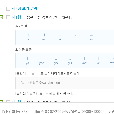
제2장 표기 일람
제1항
모음은 다음 각호와 같이 적는다.
북
1. 단모음
ㅏ
ㅓ
ㅗ
ㅜ
ㅡ
ㅣ
a
eo
o
u
eu
i
2. 이중 모음
ㅑ
ㅕ
ㅛ
ㅠ
ㅒ
ㅖ
ya
yeo
yo
yu
yae
ye
w
[붙임 1] ‘ㅢ’는 ‘ㅣ’로 소리 나더라도 ui로 적는다.
(보기) 광희문 Gwanghuimun
[붙임 2] 장모음의 표기는 따로 하지 않는다.
제2항
자음은 다음 각호와 같이 적는다.
북
1. 파열음
154(방화3동 827)
대표 전화: 02-2669-9775(평일 09:00~18:00)
전송