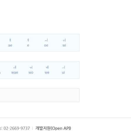
ㅐ
ㅔ
ㅚ
ㅟ
ae
e
oe
wi
ㅘ
ㅙ
ㅝ
ㅞ
ㅢ
a
wae
wo
we
ui
: 02-2669-9737
개발지원(Open API)