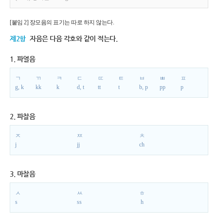
[붙임 2] 장모음의 표기는 따로 하지 않는다.
제2항
자음은 다음 각호와 같이 적는다.
1. 파열음
ㄱ
ㄲ
ㅋ
ㄷ
ㄸ
ㅌ
ㅂ
ㅃ
ㅍ
g, k
kk
k
d, t
tt
t
b, p
pp
p
2. 파찰음
ㅈ
ㅉ
ㅊ
j
jj
ch
3. 마찰음
ㅅ
ㅆ
ㅎ
s
ss
h