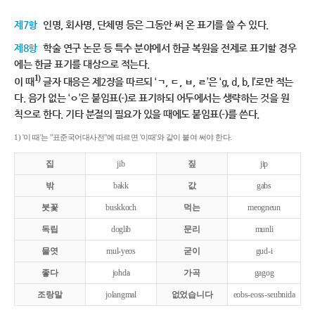
제7항
인명, 회사명, 단체명 등은 그동안 써 온 표기를 쓸 수 있다.
제8항
학술 연구 논문 등 특수 분야에서 한글 복원을 전제로 표기할 경우
에는 한글 표기를 대상으로 적는다.
1)
이 때
글자 대응은 제2장을 따르되 ‘ㄱ, ㄷ, ㅂ, ㄹ’은 ‘g, d, b, l’로만 적는
다. 음가 없는 ‘ㅇ’은 붙임표(-)로 표기하되 어두에서는 생략하는 것을 원
칙으로 한다. 기타 분절의 필요가 있을 때에도 붙임표(-)를 쓴다.
1) '이 때'는 "표준국어대사전"에 따르면 '이때'와 같이 붙여 써야 한다.
집
jib
짚
jip
밖
bakk
값
gabs
붓꽃
buskkoch
먹는
meogneun
독립
doglib
문리
munli
물엿
mul-yeos
굳이
gud-i
좋다
johda
가곡
gagog
조랑말
jolangmal
없었습니다
eobs-eoss-seubnida