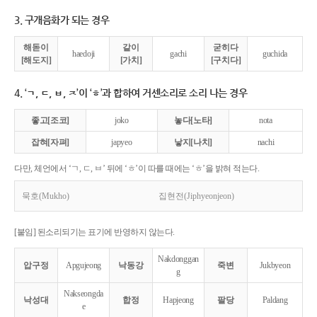
3. 구개음화가 되는 경우
해돋이
같이
굳히다
haedoji
gachi
guchida
[해도지]
[가치]
[구치다]
4. ‘ㄱ, ㄷ, ㅂ, ㅈ’이 ‘ㅎ’과 합하여 거센소리로 소리 나는 경우
좋고[조코]
joko
놓다[노타]
nota
잡혀[자펴]
japyeo
낳지[나치]
nachi
다만, 체언에서 ‘ㄱ, ㄷ, ㅂ’ 뒤에 ‘ㅎ’이 따를 때에는 ‘ㅎ’을 밝혀 적는다.
묵호(Mukho)
집현전(Jiphyeonjeon)
[붙임] 된소리되기는 표기에 반영하지 않는다.
Nakdonggan
압구정
Apgujeong
낙동강
죽변
Jukbyeon
g
Nakseongda
낙성대
합정
Hapjeong
팔당
Paldang
e