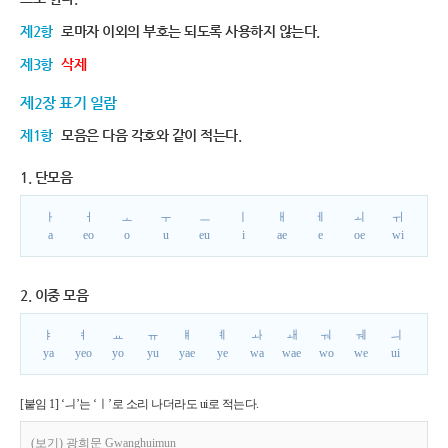
제2항
로마자 이외의 부호는 되도록 사용하지 않는다.
제3항
삭제
제2장 표기 일람
제1항
모음은 다음 각호와 같이 적는다.
1. 단모음
ㅏ
ㅓ
ㅗ
ㅜ
ㅡ
ㅣ
ㅐ
ㅔ
ㅚ
ㅟ
a
eo
o
u
eu
i
ae
e
oe
wi
2. 이중 모음
ㅑ
ㅕ
ㅛ
ㅠ
ㅒ
ㅖ
ㅘ
ㅙ
ㅝ
ㅞ
ㅢ
ya
yeo
yo
yu
yae
ye
wa
wae
wo
we
ui
[붙임 1] ‘ㅢ’는 ‘ㅣ’로 소리 나더라도 ui로 적는다.
(보기) 광희문 Gwanghuimun