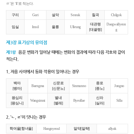
ㄹ’은 ‘ll’로 적는다.
구리
Guri
설악
Seorak
칠곡
Chilgok
대관령
Daegwallyeon
임실
Imsil
울릉
Ulleung
[대괄령]
g
제3장 표기상의 유의점
제1항
음운 변화가 일어날 때에는 변화의 결과에 따라 다음 각호와 같이
적는다.
1. 자음 사이에서 동화 작용이 일어나는 경우
백마
신문로
종로
Baengma
Sinmunno
Jongno
[뱅마]
[신문노]
[종노]
왕십리
별내
신라
Wangsimni
Byeollae
Silla
[왕심니]
[별래]
[실라]
2. ‘ㄴ, ㄹ’이 덧나는 경우
학여울[항녀울]
Hangnyeoul
알약[알략]
allyak