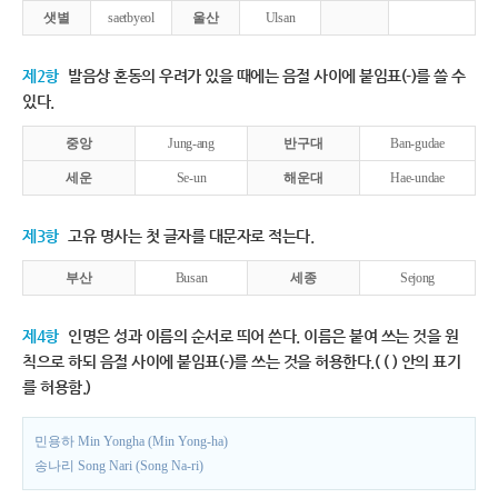
샛별
saetbyeol
울산
Ulsan
제2항
발음상 혼동의 우려가 있을 때에는 음절 사이에 붙임표(-)를 쓸 수
있다.
중앙
Jung-ang
반구대
Ban-gudae
세운
Se-un
해운대
Hae-undae
제3항
고유 명사는 첫 글자를 대문자로 적는다.
부산
Busan
세종
Sejong
제4항
인명은 성과 이름의 순서로 띄어 쓴다. 이름은 붙여 쓰는 것을 원
칙으로 하되 음절 사이에 붙임표(-)를 쓰는 것을 허용한다.( ( ) 안의 표기
를 허용함.)
민용하 Min Yongha (Min Yong-ha)
송나리 Song Nari (Song Na-ri)