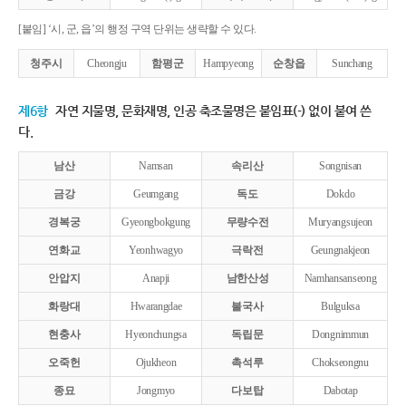
[붙임] ‘시, 군, 읍’의 행정 구역 단위는 생략할 수 있다.
청주시
Cheongju
함평군
Hampyeong
순창읍
Sunchang
제6항
자연 지물명, 문화재명, 인공 축조물명은 붙임표(-) 없이 붙여 쓴
다.
남산
Namsan
속리산
Songnisan
금강
Geumgang
독도
Dokdo
경복궁
Gyeongbokgung
무량수전
Muryangsujeon
연화교
Yeonhwagyo
극락전
Geungnakjeon
안압지
Anapji
남한산성
Namhansanseong
화랑대
Hwarangdae
불국사
Bulguksa
현충사
Hyeonchungsa
독립문
Dongnimmun
오죽헌
Ojukheon
촉석루
Chokseongnu
종묘
Jongmyo
다보탑
Dabotap