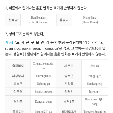
1. 이름에서 일어나는 음운 변화는 표기에 반영하지 않는다.
Han Boknam
Hong Bitna
한복남
홍빛나
(Han Bok-nam)
(Hong Bit-na)
2. 성의 표기는 따로 정한다.
제5항
‘도, 시, 군, 구, 읍, 면, 리, 동’의 행정 구역 단위와 ‘가’는 각각 ‘do,
si, gun, gu, eup, myeon, ri, dong, ga’로 적고, 그 앞에는 붙임표(-)를 넣
는다. 붙임표(-) 앞뒤에서 일어나는 음운 변화는 표기에 반영하지 않는다.
Chungcheongbuk-
충청북도
제주도
Jeju-do
do
의정부시
Uijeongbu-si
양주군
Yangju-gun
도봉구
Dobong-gu
신창읍
Sinchang-eup
삼죽면
Samjuk-myeon
인왕리
Inwang-ri
Bongcheon 1(il)-
당산동
Dangsan-dong
봉천 1동
dong
종로 2가
Jongno 2(i)-ga
퇴계로 3가
Toegyero 3(sam)-ga