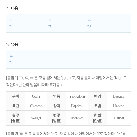
4. 비음
ㄴ
ㅁ
ㅇ
n
m
ng
5. 유음
ㄹ
r, l
[붙임 1] ‘ㄱ, ㄷ, ㅂ’은 모음 앞에서는 ‘g, d, b’로, 자음 앞이나 어말에서는 ‘k, t, p’로
적는다.([ ] 안의 발음에 따라 표기함.)
구미
Gumi
영동
Yeongdong
백암
Baegam
옥천
Okcheon
합덕
Hapdeok
호법
Hobeop
월곶
벚꽃
한밭
Wolgot
beotkkot
Hanbat
[월곧]
[벋꼳]
[한받]
[붙임 2] ‘ㄹ’은 모음 앞에서는 ‘r’로, 자음 앞이나 어말에서는 ‘l’로 적는다. 단, ‘ㄹ