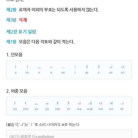
제2항
로마자 이외의 부호는 되도록 사용하지 않는다.
제3항
삭제
제2장 표기 일람
제1항
모음은 다음 각호와 같이 적는다.
1. 단모음
ㅏ
ㅓ
ㅗ
ㅜ
ㅡ
ㅣ
ㅐ
ㅔ
ㅚ
ㅟ
a
eo
o
u
eu
i
ae
e
oe
wi
2. 이중 모음
ㅑ
ㅕ
ㅛ
ㅠ
ㅒ
ㅖ
ㅘ
ㅙ
ㅝ
ㅞ
ㅢ
ya
yeo
yo
yu
yae
ye
wa
wae
wo
we
ui
[붙임 1] ‘ㅢ’는 ‘ㅣ’로 소리 나더라도 ui로 적는다.
(보기) 광희문 Gwanghuimun