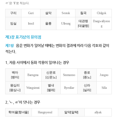
ㄹ’은 ‘ll’로 적는다.
구리
Guri
설악
Seorak
칠곡
Chilgok
대관령
Daegwallyeon
임실
Imsil
울릉
Ulleung
[대괄령]
g
제3장 표기상의 유의점
제1항
음운 변화가 일어날 때에는 변화의 결과에 따라 다음 각호와 같이
적는다.
1. 자음 사이에서 동화 작용이 일어나는 경우
백마
신문로
종로
Baengma
Sinmunno
Jongno
[뱅마]
[신문노]
[종노]
왕십리
별내
신라
Wangsimni
Byeollae
Silla
[왕심니]
[별래]
[실라]
2. ‘ㄴ, ㄹ’이 덧나는 경우
학여울[항녀울]
Hangnyeoul
알약[알략]
allyak