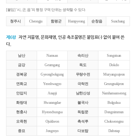
[붙임] ‘시, 군, 읍’의 행정 구역 단위는 생략할 수 있다.
청주시
Cheongju
함평군
Hampyeong
순창읍
Sunchang
제6항
자연 지물명, 문화재명, 인공 축조물명은 붙임표(-) 없이 붙여 쓴
다.
남산
Namsan
속리산
Songnisan
금강
Geumgang
독도
Dokdo
경복궁
Gyeongbokgung
무량수전
Muryangsujeon
연화교
Yeonhwagyo
극락전
Geungnakjeon
안압지
Anapji
남한산성
Namhansanseong
화랑대
Hwarangdae
불국사
Bulguksa
현충사
Hyeonchungsa
독립문
Dongnimmun
오죽헌
Ojukheon
촉석루
Chokseongnu
종묘
Jongmyo
다보탑
Dabotap