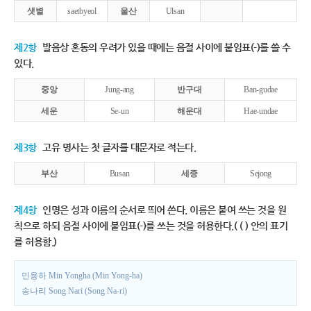
샛별
saetbyeol
울산
Ulsan
제2항
발음상 혼동의 우려가 있을 때에는 음절 사이에 붙임표(-)를 쓸 수
있다.
중앙
Jung-ang
반구대
Ban-gudae
세운
Se-un
해운대
Hae-undae
제3항
고유 명사는 첫 글자를 대문자로 적는다.
부산
Busan
세종
Sejong
제4항
인명은 성과 이름의 순서로 띄어 쓴다. 이름은 붙여 쓰는 것을 원
칙으로 하되 음절 사이에 붙임표(-)를 쓰는 것을 허용한다.( ( ) 안의 표기
를 허용함.)
민용하 Min Yongha (Min Yong-ha)
송나리 Song Nari (Song Na-ri)