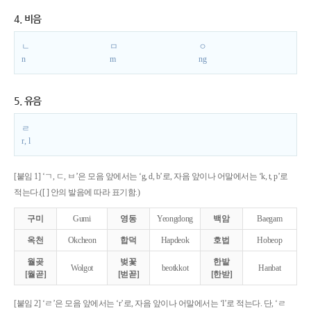
4. 비음
ㄴ
ㅁ
ㅇ
n
m
ng
5. 유음
ㄹ
r, l
[붙임 1] ‘ㄱ, ㄷ, ㅂ’은 모음 앞에서는 ‘g, d, b’로, 자음 앞이나 어말에서는 ‘k, t, p’로
적는다.([ ] 안의 발음에 따라 표기함.)
구미
Gumi
영동
Yeongdong
백암
Baegam
옥천
Okcheon
합덕
Hapdeok
호법
Hobeop
월곶
벚꽃
한밭
Wolgot
beotkkot
Hanbat
[월곧]
[벋꼳]
[한받]
[붙임 2] ‘ㄹ’은 모음 앞에서는 ‘r’로, 자음 앞이나 어말에서는 ‘l’로 적는다. 단, ‘ㄹ