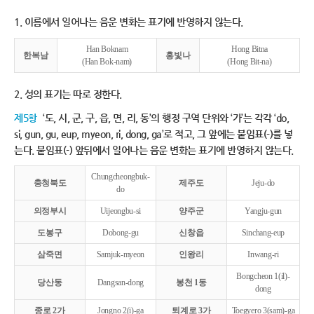
1. 이름에서 일어나는 음운 변화는 표기에 반영하지 않는다.
Han Boknam
Hong Bitna
한복남
홍빛나
(Han Bok-nam)
(Hong Bit-na)
2. 성의 표기는 따로 정한다.
제5항
‘도, 시, 군, 구, 읍, 면, 리, 동’의 행정 구역 단위와 ‘가’는 각각 ‘do,
si, gun, gu, eup, myeon, ri, dong, ga’로 적고, 그 앞에는 붙임표(-)를 넣
는다. 붙임표(-) 앞뒤에서 일어나는 음운 변화는 표기에 반영하지 않는다.
Chungcheongbuk-
충청북도
제주도
Jeju-do
do
의정부시
Uijeongbu-si
양주군
Yangju-gun
도봉구
Dobong-gu
신창읍
Sinchang-eup
삼죽면
Samjuk-myeon
인왕리
Inwang-ri
Bongcheon 1(il)-
당산동
Dangsan-dong
봉천 1동
dong
종로 2가
Jongno 2(i)-ga
퇴계로 3가
Toegyero 3(sam)-ga