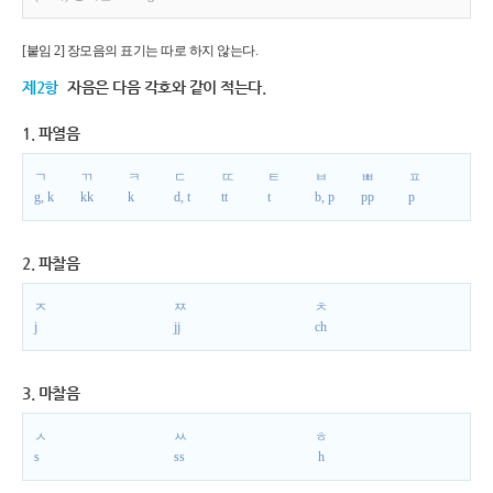
[붙임 2] 장모음의 표기는 따로 하지 않는다.
제2항
자음은 다음 각호와 같이 적는다.
1. 파열음
ㄱ
ㄲ
ㅋ
ㄷ
ㄸ
ㅌ
ㅂ
ㅃ
ㅍ
g, k
kk
k
d, t
tt
t
b, p
pp
p
2. 파찰음
ㅈ
ㅉ
ㅊ
j
jj
ch
3. 마찰음
ㅅ
ㅆ
ㅎ
s
ss
h