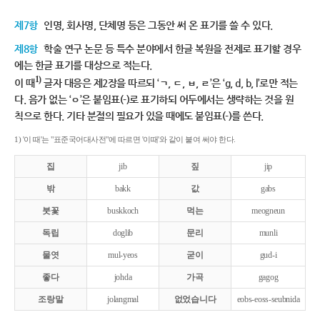
제7항
인명, 회사명, 단체명 등은 그동안 써 온 표기를 쓸 수 있다.
제8항
학술 연구 논문 등 특수 분야에서 한글 복원을 전제로 표기할 경우
에는 한글 표기를 대상으로 적는다.
1)
이 때
글자 대응은 제2장을 따르되 ‘ㄱ, ㄷ, ㅂ, ㄹ’은 ‘g, d, b, l’로만 적는
다. 음가 없는 ‘ㅇ’은 붙임표(-)로 표기하되 어두에서는 생략하는 것을 원
칙으로 한다. 기타 분절의 필요가 있을 때에도 붙임표(-)를 쓴다.
1) '이 때'는 "표준국어대사전"에 따르면 '이때'와 같이 붙여 써야 한다.
집
jib
짚
jip
밖
bakk
값
gabs
붓꽃
buskkoch
먹는
meogneun
독립
doglib
문리
munli
물엿
mul-yeos
굳이
gud-i
좋다
johda
가곡
gagog
조랑말
jolangmal
없었습니다
eobs-eoss-seubnida