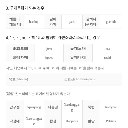
3. 구개음화가 되는 경우
해돋이
같이
굳히다
haedoji
gachi
guchida
[해도지]
[가치]
[구치다]
4. ‘ㄱ, ㄷ, ㅂ, ㅈ’이 ‘ㅎ’과 합하여 거센소리로 소리 나는 경우
좋고[조코]
joko
놓다[노타]
nota
잡혀[자펴]
japyeo
낳지[나치]
nachi
다만, 체언에서 ‘ㄱ, ㄷ, ㅂ’ 뒤에 ‘ㅎ’이 따를 때에는 ‘ㅎ’을 밝혀 적는다.
묵호(Mukho)
집현전(Jiphyeonjeon)
[붙임] 된소리되기는 표기에 반영하지 않는다.
Nakdonggan
압구정
Apgujeong
낙동강
죽변
Jukbyeon
g
Nakseongda
낙성대
합정
Hapjeong
팔당
Paldang
e