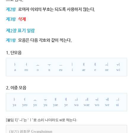
제2항
로마자 이외의 부호는 되도록 사용하지 않는다.
제3항
삭제
제2장 표기 일람
제1항
모음은 다음 각호와 같이 적는다.
1. 단모음
ㅏ
ㅓ
ㅗ
ㅜ
ㅡ
ㅣ
ㅐ
ㅔ
ㅚ
ㅟ
a
eo
o
u
eu
i
ae
e
oe
wi
2. 이중 모음
ㅑ
ㅕ
ㅛ
ㅠ
ㅒ
ㅖ
ㅘ
ㅙ
ㅝ
ㅞ
ㅢ
ya
yeo
yo
yu
yae
ye
wa
wae
wo
we
ui
[붙임 1] ‘ㅢ’는 ‘ㅣ’로 소리 나더라도 ui로 적는다.
(보기) 광희문 Gwanghuimun