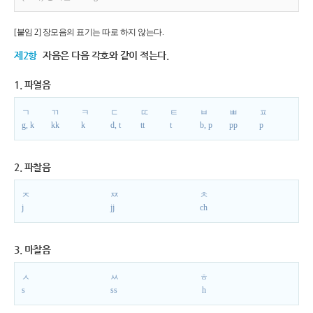
[붙임 2] 장모음의 표기는 따로 하지 않는다.
제2항
자음은 다음 각호와 같이 적는다.
1. 파열음
ㄱ
ㄲ
ㅋ
ㄷ
ㄸ
ㅌ
ㅂ
ㅃ
ㅍ
g, k
kk
k
d, t
tt
t
b, p
pp
p
2. 파찰음
ㅈ
ㅉ
ㅊ
j
jj
ch
3. 마찰음
ㅅ
ㅆ
ㅎ
s
ss
h