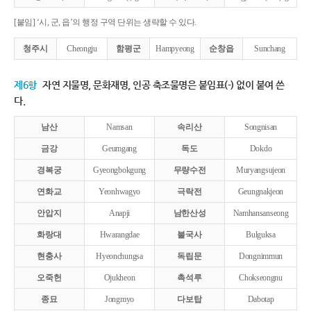
[붙임] ‘시, 군, 읍’의 행정 구역 단위는 생략할 수 있다.
청주시
Cheongju
함평군
Hampyeong
순창읍
Sunchang
제6항
자연 지물명, 문화재명, 인공 축조물명은 붙임표(-) 없이 붙여 쓴
다.
남산
Namsan
속리산
Songnisan
금강
Geumgang
독도
Dokdo
경복궁
Gyeongbokgung
무량수전
Muryangsujeon
연화교
Yeonhwagyo
극락전
Geungnakjeon
안압지
Anapji
남한산성
Namhansanseong
화랑대
Hwarangdae
불국사
Bulguksa
현충사
Hyeonchungsa
독립문
Dongnimmun
오죽헌
Ojukheon
촉석루
Chokseongnu
종묘
Jongmyo
다보탑
Dabotap