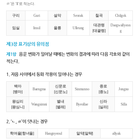
ㄹ’은 ‘ll’로 적는다.
구리
Guri
설악
Seorak
칠곡
Chilgok
대관령
Daegwallyeon
임실
Imsil
울릉
Ulleung
[대괄령]
g
제3장 표기상의 유의점
제1항
음운 변화가 일어날 때에는 변화의 결과에 따라 다음 각호와 같이
적는다.
1. 자음 사이에서 동화 작용이 일어나는 경우
백마
신문로
종로
Baengma
Sinmunno
Jongno
[뱅마]
[신문노]
[종노]
왕십리
별내
신라
Wangsimni
Byeollae
Silla
[왕심니]
[별래]
[실라]
2. ‘ㄴ, ㄹ’이 덧나는 경우
학여울[항녀울]
Hangnyeoul
알약[알략]
allyak