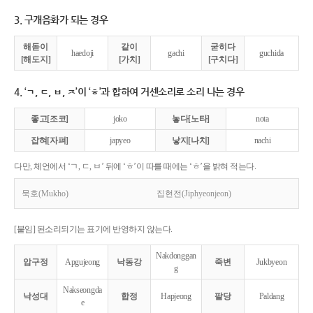
3. 구개음화가 되는 경우
해돋이
같이
굳히다
haedoji
gachi
guchida
[해도지]
[가치]
[구치다]
4. ‘ㄱ, ㄷ, ㅂ, ㅈ’이 ‘ㅎ’과 합하여 거센소리로 소리 나는 경우
좋고[조코]
joko
놓다[노타]
nota
잡혀[자펴]
japyeo
낳지[나치]
nachi
다만, 체언에서 ‘ㄱ, ㄷ, ㅂ’ 뒤에 ‘ㅎ’이 따를 때에는 ‘ㅎ’을 밝혀 적는다.
묵호(Mukho)
집현전(Jiphyeonjeon)
[붙임] 된소리되기는 표기에 반영하지 않는다.
Nakdonggan
압구정
Apgujeong
낙동강
죽변
Jukbyeon
g
Nakseongda
낙성대
합정
Hapjeong
팔당
Paldang
e