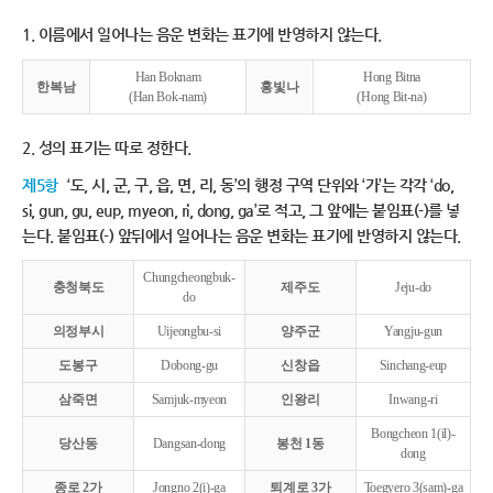
1. 이름에서 일어나는 음운 변화는 표기에 반영하지 않는다.
Han Boknam
Hong Bitna
한복남
홍빛나
(Han Bok-nam)
(Hong Bit-na)
2. 성의 표기는 따로 정한다.
제5항
‘도, 시, 군, 구, 읍, 면, 리, 동’의 행정 구역 단위와 ‘가’는 각각 ‘do,
si, gun, gu, eup, myeon, ri, dong, ga’로 적고, 그 앞에는 붙임표(-)를 넣
는다. 붙임표(-) 앞뒤에서 일어나는 음운 변화는 표기에 반영하지 않는다.
Chungcheongbuk-
충청북도
제주도
Jeju-do
do
의정부시
Uijeongbu-si
양주군
Yangju-gun
도봉구
Dobong-gu
신창읍
Sinchang-eup
삼죽면
Samjuk-myeon
인왕리
Inwang-ri
Bongcheon 1(il)-
당산동
Dangsan-dong
봉천 1동
dong
종로 2가
Jongno 2(i)-ga
퇴계로 3가
Toegyero 3(sam)-ga