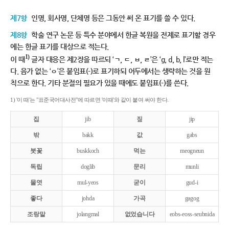
제7항
인명, 회사명, 단체명 등은 그동안 써 온 표기를 쓸 수 있다.
제8항
학술 연구 논문 등 특수 분야에서 한글 복원을 전제로 표기할 경우
에는 한글 표기를 대상으로 적는다.
1)
이 때
글자 대응은 제2장을 따르되 ‘ㄱ, ㄷ, ㅂ, ㄹ’은 ‘g, d, b, l’로만 적는
다. 음가 없는 ‘ㅇ’은 붙임표(-)로 표기하되 어두에서는 생략하는 것을 원
칙으로 한다. 기타 분절의 필요가 있을 때에도 붙임표(-)를 쓴다.
1) '이 때'는 "표준국어대사전"에 따르면 '이때'와 같이 붙여 써야 한다.
집
jib
짚
jip
밖
bakk
값
gabs
붓꽃
buskkoch
먹는
meogneun
독립
doglib
문리
munli
물엿
mul-yeos
굳이
gud-i
좋다
johda
가곡
gagog
조랑말
jolangmal
없었습니다
eobs-eoss-seubnida