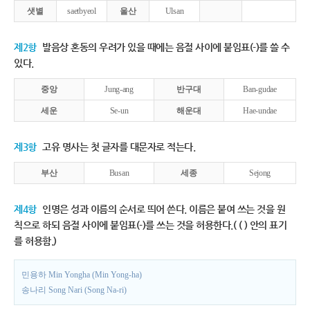
샛별
saetbyeol
울산
Ulsan
제2항
발음상 혼동의 우려가 있을 때에는 음절 사이에 붙임표(-)를 쓸 수
있다.
중앙
Jung-ang
반구대
Ban-gudae
세운
Se-un
해운대
Hae-undae
제3항
고유 명사는 첫 글자를 대문자로 적는다.
부산
Busan
세종
Sejong
제4항
인명은 성과 이름의 순서로 띄어 쓴다. 이름은 붙여 쓰는 것을 원
칙으로 하되 음절 사이에 붙임표(-)를 쓰는 것을 허용한다.( ( ) 안의 표기
를 허용함.)
민용하 Min Yongha (Min Yong-ha)
송나리 Song Nari (Song Na-ri)