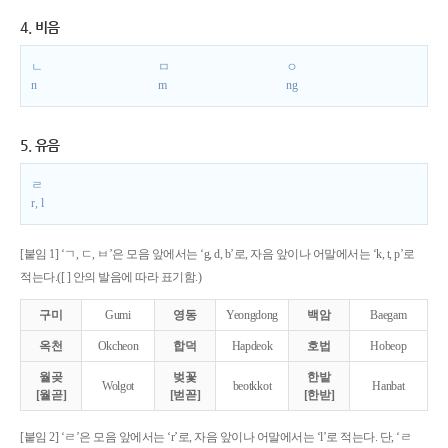
4. 비음
ㄴ
ㅁ
ㅇ
n
m
ng
5. 유음
ㄹ
r, l
[붙임 1] ‘ㄱ, ㄷ, ㅂ’은 모음 앞에서는 ‘g, d, b’로, 자음 앞이나 어말에서는 ‘k, t, p’로
적는다.([ ] 안의 발음에 따라 표기함.)
구미
Gumi
영동
Yeongdong
백암
Baegam
옥천
Okcheon
합덕
Hapdeok
호법
Hobeop
월곶
벚꽃
한밭
Wolgot
beotkkot
Hanbat
[월곧]
[벋꼳]
[한받]
[붙임 2] ‘ㄹ’은 모음 앞에서는 ‘r’로, 자음 앞이나 어말에서는 ‘l’로 적는다. 단, ‘ㄹ