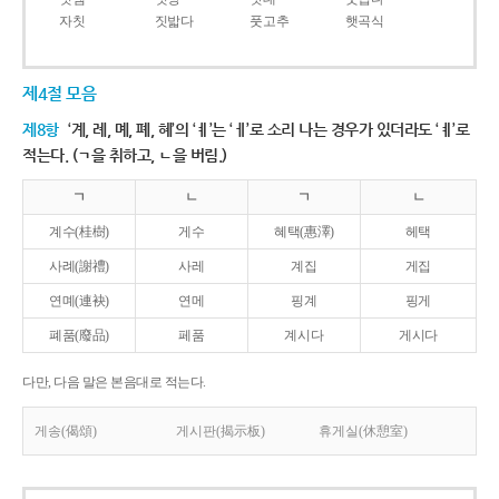
자칫
짓밟다
풋고추
햇곡식
제4절 모음
제8항
‘계, 례, 몌, 폐, 혜’의 ‘ㅖ’는 ‘ㅔ’로 소리 나는 경우가 있더라도 ‘ㅖ’로
적는다. (ㄱ을 취하고, ㄴ을 버림.)
ㄱ
ㄴ
ㄱ
ㄴ
계수(桂樹)
게수
혜택(惠澤)
헤택
사례(謝禮)
사레
계집
게집
연몌(連袂)
연메
핑계
핑게
폐품(廢品)
페품
계시다
게시다
다만, 다음 말은 본음대로 적는다.
게송(偈頌)
게시판(揭示板)
휴게실(休憩室)