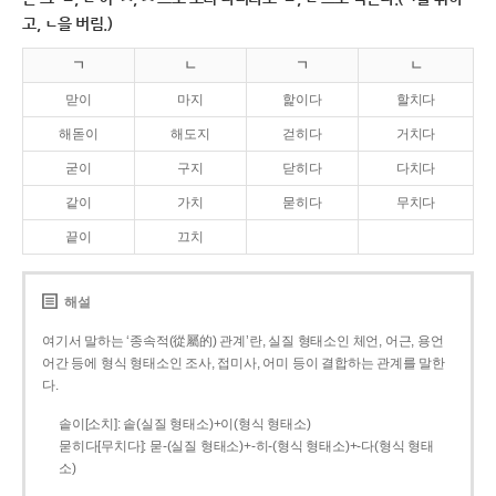
고, ㄴ을 버림.)
ㄱ
ㄴ
ㄱ
ㄴ
맏이
마지
핥이다
할치다
해돋이
해도지
걷히다
거치다
굳이
구지
닫히다
다치다
같이
가치
묻히다
무치다
끝이
끄치
해설
여기서 말하는 ‘종속적(從屬的) 관계’란, 실질 형태소인 체언, 어근, 용언
어간 등에 형식 형태소인 조사, 접미사, 어미 등이 결합하는 관계를 말한
다.
솥이[소치]: 솥(실질 형태소)+이(형식 형태소)
묻히다[무치다]: 묻­-(실질 형태소)+­-히­-(형식 형태소)+-다(형식 형태
소)