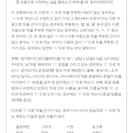
③ 모음으로 시작하는 실질 형태소가 뒤에 올 때: 젖어미[저더미]
이 조항에서는 이 가운데 ‘ㄷ’으로 적을 뚜렷한 까닭이 없는 경우에는
‘ㅅ’으로 적는다고 규정하고 있다. 다만 그 예시에서 보듯이 이는 다른 자
음으로 적을 근거가 없는 경우에도 적용된다. ‘밭, 빚, 꽃’ 등과 같이 다른
자음으로 적을 뚜렷한 까닭이 있는 경우에는 그에 따라 ‘ㅌ, ㅈ, ㅊ’ 등으
로 적지만, ‘낫, 빗’ 등과 같이 ‘ㄷ’이나 다른 자음으로 적을 뚜렷한 근거가
없는 경우는 ‘ㅅ’으로 적는 것이다. 다음과 같이 ‘ㄷ’으로 적을 뚜렷한 근
거가 있는 경우에는 당연히 ‘ㄷ’으로 적는 것이 원칙이다.
첫째, ‘맏이[마지], 맏아들[마다들]’의 ‘맏-’, ‘낟[낟ː], 낟알[나ː달], 낟가리[낟ː
까리]’의 ‘낟’처럼 원래부터 ‘ㄷ’ 받침을 가지고 있는 경우에는 ‘ㄷ’으로 적
는다. ‘곧이[고지], 곧장[곧짱]’ 등도 이에 해당한다. 둘째, ‘돋보다(←도두
보다), 딛다(←디디다), 얻다가(←어디에다가)’처럼 본말에서 준말이 만들
어지면서 ‘ㄷ’ 받침을 갖게 된 경우에도 ‘ㄷ’으로 적는다. 셋째, 한글 맞춤
법에서 규정하고 있듯이 ‘반짇고리, 사흗날, 숟가락, 이튿날’처럼 ‘ㄹ’ 소
리와 연관되어 ‘ㄷ’으로 소리 나는 경우에도 ‘ㄷ’으로 적는다.(한글 맞춤법
제29항 참조)
이처럼 ‘ㄷ’으로 적을 근거가 있는 경우가 아니어서 관습대로 ‘ㅅ’으로 적
는 예로는 다음과 같은 것들이 있다.
걸핏하면
그까짓
기껏
놋그릇
덧셈
빗장
삿대
숫접다