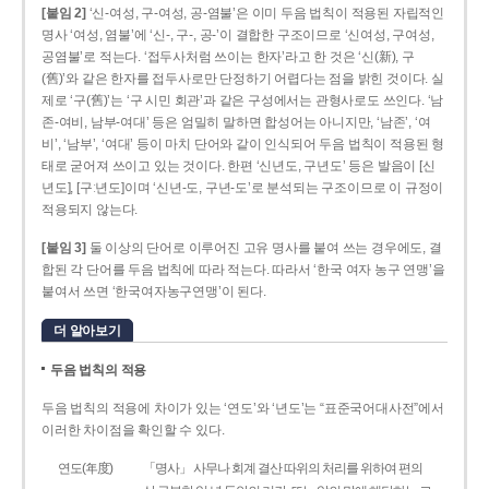
[붙임 2]
‘신-여성, 구-여성, 공-염불’은 이미 두음 법칙이 적용된 자립적인
명사 ‘여성, 염불’에 ‘신-, 구-, 공-’이 결합한 구조이므로 ‘신여성, 구여성,
공염불’로 적는다. ‘접두사처럼 쓰이는 한자’라고 한 것은 ‘신(新), 구
(舊)’와 같은 한자를 접두사로만 단정하기 어렵다는 점을 밝힌 것이다. 실
제로 ‘구(舊)’는 ‘구 시민 회관’과 같은 구성에서는 관형사로도 쓰인다. ‘남
존­-여비, 남부-­여대’ 등은 엄밀히 말하면 합성어는 아니지만, ‘남존’, ‘여
비’, ‘남부’, ‘여대’ 등이 마치 단어와 같이 인식되어 두음 법칙이 적용된 형
태로 굳어져 쓰이고 있는 것이다. 한편 ‘신년도, 구년도’ 등은 발음이 [신
년도], [구ː년도]이며 ‘신년­-도, 구년-­도’로 분석되는 구조이므로 이 규정이
적용되지 않는다.
[붙임 3]
둘 이상의 단어로 이루어진 고유 명사를 붙여 쓰는 경우에도, 결
합된 각 단어를 두음 법칙에 따라 적는다. 따라서 ‘한국 여자 농구 연맹’을
붙여서 쓰면 ‘한국여자농구연맹’이 된다.
더 알아보기
두음 법칙의 적용
두음 법칙의 적용에 차이가 있는 ‘연도’와 ‘년도’는 “표준국어대사전”에서
이러한 차이점을 확인할 수 있다.
연도(年度)
「명사」 사무나 회계 결산 따위의 처리를 위하여 편의