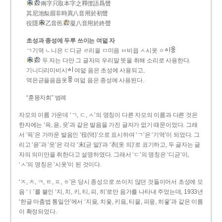
兩字只取本字之釋俚語爲聲
其尼池梨眉非時異八音用於初聲
役隱
乙音邑
凝八音用於終聲
초성과 종성에 두루 쓰이는 여덟 자
ㄱ기역 ㄴ니은 ㄷ디귿 ㄹ리을 ㅁ미음 ㅂ비읍 ㅅ시옷 ㆁ
두 자는 다만 그 글자의 우리말 뜻을 취해 소리로 사용한다.
기니디리미비시
여덟 음은 초성에 사용되고,
역은귿을음읍옷
여덟 음은 종성에 사용된다.
“훈몽자회” 범례
자모의 이름 가운데 ‘ㄱ, ㄷ, ㅅ’의 명칭이 다른 자모의 이름과 다른 것은
한자에는 ‘윽, 읃, 읏’과 같은 발음을 가진 글자가 없기 때문이었다. 그래
서 ‘윽’은 가까운 발음인 ‘役(역)’으로 표시하여 ‘ㄱ’은 ‘기역’이 되었다. 그
리고 ‘읃’과 ‘읏’은 각각 ‘末(귿 말)’과 ‘衣(옷 의)’로 표기하고, 두 글자는 글
자의 의미만을 취한다고 설명하였다. 그래서 ‘ㄷ’의 명칭은 ‘디귿’이,
‘ㅅ’의 명칭은 ‘시옷’이 된 것이다.
‘ㅈ, ㅊ, ㅋ, ㅌ, ㅍ, ㅎ’은 당시 종성으로 쓰이지 않던 것들이어서 초성에 모
음 ‘ㅣ’를 붙인 ‘지, 치, 키, 티, 피, 히’로만 음가를 나타내 주었는데, 1933년
‘한글 마춤법 통일안’에서 ‘지읒, 치읓, 키읔, 티읕, 피읖, 히읗’과 같은 이름
이 확정되었다.