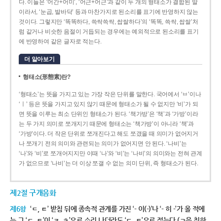
다. 이들은 ‘어간+어미’, ‘어근+어근’과 같이 두 개의 형태소가 결합된 말
이라서, ‘눈곱, 발바닥’ 등과 마찬가지로 된소리를 표기에 반영하지 않는
것이다. 그렇지만 ‘똑똑하다, 쓱싹쓱싹, 쌉쌀하다’의 ‘똑똑, 쓱싹, 쌉쌀’처
럼 같거나 비슷한 음절이 거듭되는 경우에는 예외적으로 된소리를 표기
에 반영하여 같은 글자로 적는다.
더 알아보기
형태소(形態素)란?
‘형태소’는 뜻을 가지고 있는 가장 작은 단위를 말한다. 국어에서 ‘ㅂ’이나
‘ㅣ’ 등은 뜻을 가지고 있지 않기 때문에 형태소가 될 수 없지만 ‘비’가 되
면 뜻을 이루는 최소 단위인 형태소가 된다. ‘책가방’은 ‘책’과 ‘가방’이라
는 두 가지 의미로 쪼개지기 때문에 형태소는 ‘책가방’이 아니라 ‘책’과
‘가방’이다. 더 작은 단위로 쪼개진다고 해도 쪼갰을 때 의미가 없어지거
나 쪼개기 전의 의미와 관련되는 의미가 없어지면 안 된다. ‘나비’는
‘나’와 ‘비’로 쪼개어지지만 이때 ‘나’와 ‘비’는 ‘나비’의 의미와는 전혀 관계
가 없으므로 ‘나비’는 더 이상 쪼갤 수 없는 의미 단위, 즉 형태소가 된다.
제2절 구개음화
제6항
‘ㄷ, ㅌ’ 받침 뒤에 종속적 관계를 가진 ‘- 이(-)’나 ‘- 히 -’가 올 적에
는 그 ‘ㄷ, ㅌ’이 ‘ㅈ, ㅊ’으로 소리 나더라도 ‘ㄷ, ㅌ’으로 적는다.(ㄱ을 취하