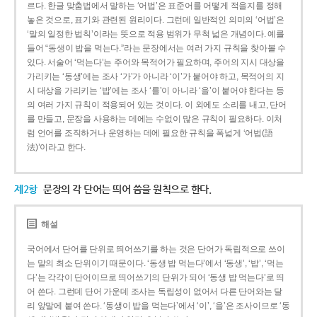
르다. 한글 맞춤법에서 말하는 ‘어법’은 표준어를 어떻게 적을지를 정해
놓은 것으로, 표기와 관련된 원리이다. 그런데 일반적인 의미의 ‘어법’은
‘말의 일정한 법칙’이라는 뜻으로 적용 범위가 무척 넓은 개념이다. 예를
들어 “동생이 밥을 먹는다.”라는 문장에서는 여러 가지 규칙을 찾아볼 수
있다. 서술어 ‘먹는다’는 주어와 목적어가 필요하며, 주어의 지시 대상을
가리키는 ‘동생’에는 조사 ‘가’가 아니라 ‘이’가 붙어야 하고, 목적어의 지
시 대상을 가리키는 ‘밥’에는 조사 ‘를’이 아니라 ‘을’이 붙어야 한다는 등
의 여러 가지 규칙이 적용되어 있는 것이다. 이 외에도 소리를 내고, 단어
를 만들고, 문장을 사용하는 데에는 수없이 많은 규칙이 필요하다. 이처
럼 언어를 조직하거나 운영하는 데에 필요한 규칙을 폭넓게 ‘어법(語
法)’이라고 한다.
제2항
문장의 각 단어는 띄어 씀을 원칙으로 한다.
해설
국어에서 단어를 단위로 띄어쓰기를 하는 것은 단어가 독립적으로 쓰이
는 말의 최소 단위이기 때문이다. ‘동생 밥 먹는다’에서 ‘동생’, ‘밥’, ‘먹는
다’는 각각이 단어이므로 띄어쓰기의 단위가 되어 ‘동생 밥 먹는다’로 띄
어 쓴다. 그런데 단어 가운데 조사는 독립성이 없어서 다른 단어와는 달
리 앞말에 붙여 쓴다. ‘동생이 밥을 먹는다’에서 ‘이’, ‘을’은 조사이므로 ‘동