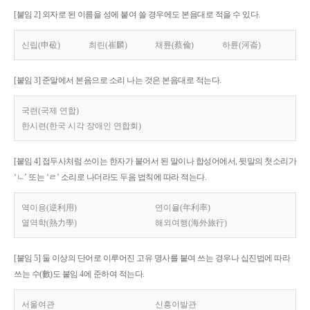
[붙임 2] 외자로 된 이름을 성에 붙여 쓸 경우에도 본음대로 적을 수 있다.
신립(申砬)
최린(崔麟)
채륜(蔡倫)
하륜(河崙)
[붙임 3] 준말에서 본음으로 소리 나는 것은 본음대로 적는다.
국련(국제 연합)
한시련(한국 시각 장애인 연합회)
[붙임 4] 접두사처럼 쓰이는 한자가 붙어서 된 말이나 합성어에서, 뒷말의 첫소리가
‘ㄴ’ 또는 ‘ㄹ’ 소리로 나더라도 두음 법칙에 따라 적는다.
역이용(逆利用)
연이율(年利率)
열역학(熱力學)
해외여행(海外旅行)
[붙임 5] 둘 이상의 단어로 이루어진 고유 명사를 붙여 쓰는 경우나 십진법에 따라
쓰는 수(數)도 붙임 4에 준하여 적는다.
서울여관
신흥이발관