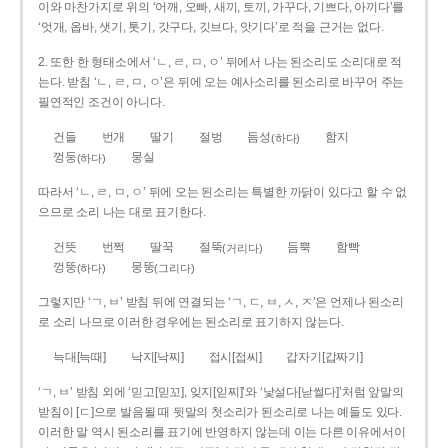
이와 마찬가지로 위의 ‘어깨, 오빠, 새끼, 토끼, 가꾸다, 기쁘다, 아끼다’를
‘엇개, 옵바, 샛기, 톳기, 갓구다, 깃브다, 앗기다’로 적을 근거는 없다.
2. 또한 한 형태소에서 ‘ㄴ, ㄹ, ㅁ, ㅇ’ 뒤에서 나는 된소리도 소리대로 적
는다. 받침 ‘ㄴ, ㄹ, ㅁ, ㅇ’은 뒤에 오는 예사소리를 된소리로 바꾸어 주는
필연적인 조건이 아니다.
건들
번개
딸기
절벙
듬성
함지
(하다)
껑둥
뭉실
(하다)
따라서 ‘ㄴ, ㄹ, ㅁ, ㅇ’ 뒤에 오는 된소리는 특별한 까닭이 있다고 할 수 없
으므로 소리 나는 대로 표기한다.
건뜻
번쩍
딸꾹
절뚝
듬뿍
함빡
(거리다)
껑뚱
뭉뚱
(하다)
(그리다)
그렇지만 ‘ㄱ, ㅂ’ 받침 뒤에 연결되는 ‘ㄱ, ㄷ, ㅂ, ㅅ, ㅈ’은 언제나 된소리
로 소리 나므로 이러한 경우에는 된소리로 표기하지 않는다.
늑대[늑때]
낙지[낙찌]
접시[접씨]
갑자기[갑짜기]
‘ㄱ, ㅂ’ 받침 외에 ‘믿고[믿꼬], 잊지[읻찌]’와 ‘낯설다[낟썰다]’처럼 앞말의
받침이 [ㄷ]으로 발음될 때 뒷말의 첫소리가 된소리로 나는 예들도 있다.
이러한 말 역시 된소리를 표기에 반영하지 않는데 이는 다른 이유에서이