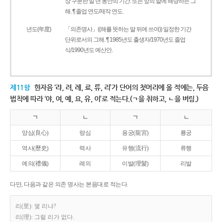
상 구분한 일 년 동안의 기간. 또는 앞의 말에 해당하는 그
해. ¶ 졸업 연도/제작 연도.
년도(年度)
「의존명사」((해를 뜻하는 말 뒤에 쓰여)) 일정한 기간
단위로서의 그해. ¶ 1985년도 출생자/1970년도 졸업
식/1990년도 예산안.
제11항
한자음 ‘랴, 려, 례, 료, 류, 리’가 단어의 첫머리에 올 적에는, 두음
법칙에 따라 ‘야, 여, 예, 요, 유, 이’로 적는다.(ㄱ을 취하고, ㄴ을 버림.)
ㄱ
ㄴ
ㄱ
ㄴ
양심(良心)
량심
용궁(龍宮)
룡궁
역사(歷史)
력사
유행(流行)
류행
예의(禮儀)
례의
이발(理髮)
리발
다만, 다음과 같은 의존 명사는 본음대로 적는다.
리(里): 몇 리냐?
리(理): 그럴 리가 없다.