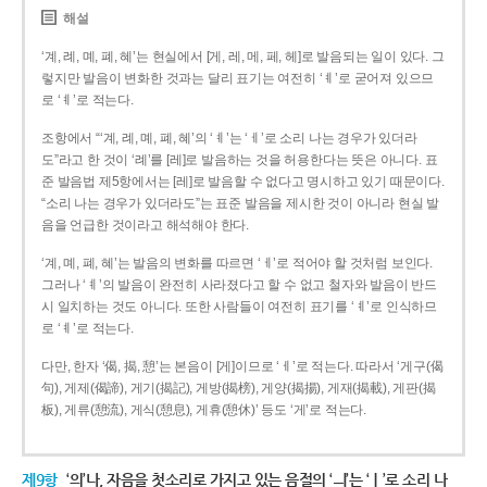
해설
‘계, 례, 몌, 폐, 혜’는 현실에서 [게, 레, 메, 페, 헤]로 발음되는 일이 있다. 그
렇지만 발음이 변화한 것과는 달리 표기는 여전히 ‘ㅖ’로 굳어져 있으므
로 ‘ㅖ’로 적는다.
조항에서 “‘계, 례, 몌, 폐, 혜’의 ‘ㅖ’는 ‘ㅔ’로 소리 나는 경우가 있더라
도”라고 한 것이 ‘례’를 [레]로 발음하는 것을 허용한다는 뜻은 아니다. 표
준 발음법 제5항에서는 [레]로 발음할 수 없다고 명시하고 있기 때문이다.
“소리 나는 경우가 있더라도”는 표준 발음을 제시한 것이 아니라 현실 발
음을 언급한 것이라고 해석해야 한다.
‘계, 몌, 폐, 혜’는 발음의 변화를 따르면 ‘ㅔ’로 적어야 할 것처럼 보인다.
그러나 ‘ㅖ’의 발음이 완전히 사라졌다고 할 수 없고 철자와 발음이 반드
시 일치하는 것도 아니다. 또한 사람들이 여전히 표기를 ‘ㅖ’로 인식하므
로 ‘ㅖ’로 적는다.
다만, 한자 ‘偈, 揭, 憩’는 본음이 [게]이므로 ‘ㅔ’로 적는다. 따라서 ‘게구(偈
句), 게제(偈諦), 게기(揭記), 게방(揭榜), 게양(揭揚), 게재(揭載), 게판(揭
板), 게류(憩流), 게식(憩息), 게휴(憩休)’ 등도 ‘게’로 적는다.
제9항
‘의’나, 자음을 첫소리로 가지고 있는 음절의 ‘ㅢ’는 ‘ㅣ’로 소리 나