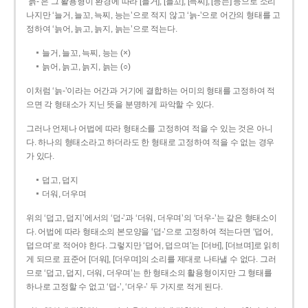
‘늙-’은 그 활용형이 환경에 따라 [늘거], [늘꼬], [늑찌], [능는] 등으로 소리
나지만 ‘늘거, 늘꼬, 늑찌, 능는’으로 적지 않고 ‘늙-’으로 어간의 형태를 고
정하여 ‘늙어, 늙고, 늙지, 늙는’으로 적는다.
늘거, 늘꼬, 늑찌, 능는 (×)
늙어, 늙고, 늙지, 늙는 (○)
이처럼 ‘늙-­’이라는 어간과 거기에 결합하는 어미의 형태를 고정하여 적
으면 각 형태소가 지닌 뜻을 분명하게 파악할 수 있다.
그러나 언제나 어법에 따라 형태소를 고정하여 적을 수 있는 것은 아니
다. 하나의 형태소라고 하더라도 한 형태로 고정하여 적을 수 없는 경우
가 있다.
덥고, 덥지
더워, 더우며
위의 ‘덥고, 덥지’에서의 ‘덥-­’과 ‘더워, 더우며’의 ‘더우-­’는 같은 형태소이
다. 어법에 따라 형태소의 본모양을 ‘덥-­’으로 고정하여 적는다면 ‘덥어,
덥으며’로 적어야 한다. 그렇지만 ‘덥어, 덥으며’는 [더버], [더브며]로 읽히
게 되므로 표준어 [더워], [더우며]의 소리를 제대로 나타낼 수 없다. 그러
므로 ‘덥고, 덥지, 더워, 더우며’는 한 형태소의 활용형이지만 그 형태를
하나로 고정할 수 없고 ‘덥-’, ‘더우-’ 두 가지로 적게 된다.