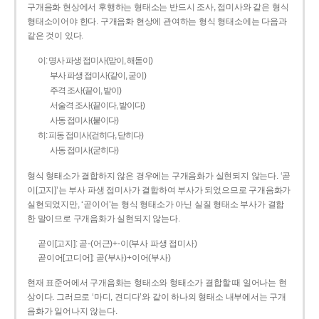
구개음화 현상에서 후행하는 형태소는 반드시 조사, 접미사와 같은 형식
형태소이어야 한다. 구개음화 현상에 관여하는 형식 형태소에는 다음과
같은 것이 있다.
이: 명사 파생 접미사(맏이, 해돋이)
부사 파생 접미사(같이, 굳이)
주격 조사(끝이, 밭이)
서술격 조사(끝이다, 밭이다)
사동 접미사(붙이다)
히: 피동 접미사(걷히다, 닫히다)
사동 접미사(굳히다)
형식 형태소가 결합하지 않은 경우에는 구개음화가 실현되지 않는다. ‘곧
이[고지]’는 부사 파생 접미사가 결합하여 부사가 되었으므로 구개음화가
실현되었지만, ‘곧이어’는 형식 형태소가 아닌 실질 형태소 부사가 결합
한 말이므로 구개음화가 실현되지 않는다.
곧이[고지]: 곧-­(어근)+­-이(부사 파생 접미사)
곧이어[고디어]: 곧(부사)+이어(부사)
현재 표준어에서 구개음화는 형태소와 형태소가 결합할 때 일어나는 현
상이다. 그러므로 ‘마디, 견디다’와 같이 하나의 형태소 내부에서는 구개
음화가 일어나지 않는다.