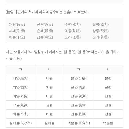
[붙임 1] 단어의 첫머리 이외의 경우에는 본음대로 적는다.
개량(改良)
선량(善良)
수력(水力)
협력(協力)
사례(謝禮)
혼례(婚禮)
와룡(臥龍)
쌍룡(雙龍)
하류(下流)
급류(急流)
도리(道理)
진리(眞理)
다만, 모음이나 ‘ㄴ’ 받침 뒤에 이어지는 ‘렬, 률’은 ‘열, 율’로 적는다.(ㄱ을 취하고
ㄴ을 버림.)
ㄱ
ㄴ
ㄱ
ㄴ
나열(羅列)
나렬
분열(分裂)
분렬
치열(齒列)
치렬
선열(先烈)
선렬
비열(卑劣)
비렬
진열(陳列)
진렬
규율(規律)
규률
선율(旋律)
선률
비율(比率)
비률
전율(戰慄)
전률
실패율(失敗率)
실패률
백분율(百分率)
백분률