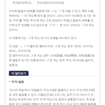
주의[주의/주이]
우리의[우리의/우리에]
이러한 발음의 변화를 반영한다면 ‘ㅢ’는 ‘ㅣ’로 적을 수 있고, 특히 자음
뒤에서는 ‘ㅣ’로 적도록 해야 할 것이다. 그러나 이미 익숙해진 표기인 ‘희
망, 주의’를 ‘히망, 주이’로 적는 것은 공감하기 어렵고 발음의 변화를 표
기에 모두 반영할 수도 없으므로 ‘ㅢ’가 ‘ㅣ’로 소리 나더라도 ‘ㅢ’로 적는
것이다.
이 조항에서는 ‘ㅢ’로 적는 세 가지 유형을 제시하고 있다.
① 모음 ‘ㅡ, ㅣ’가 줄어든 형태이므로 ‘ㅢ’로 적는 경우: 씌어(←쓰이어),
틔어(←트이어) 등
② 한자어이므로 ‘ㅢ’로 적는 경우: 의의(意義), 희망(希望), 유희(遊戱) 등
③ 발음과 표기의 전통에 따라 ‘ㅢ’로 적는 경우: 무늬, 하늬바람, 늴리리,
닁큼 등
더 알아보기
‘의’의 발음
‘의사의 책임’에서 첫음절의 ‘의’는 [의]로 발음하고 조사 ‘의’는 [의]나 [에]
로 모두 발음할 수 있다. 이들은 [이]로 소리 나는 경우가 아니라서 이 조
항과는 무관하지만, 모두 ‘의’로 적는다는 점에서 공통점이 있다. 즉 첫음
절의 ‘의’는 발음의 변화가 없으므로 ‘의’로 적고, 조사 ‘의’는 [에]로 발음할