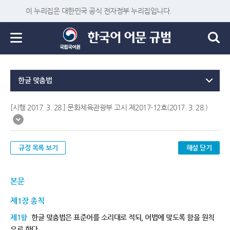
이 누리집은 대한민국 공식 전자정부 누리집입니다.
한글 맞춤법
[시행 2017. 3. 28.] 문화체육관광부 고시 제2017-12호(2017. 3. 28.)
규정 목록 보기
해설 닫기
본문
제1장 총칙
제1항
한글 맞춤법은 표준어를 소리대로 적되, 어법에 맞도록 함을 원칙
으로 한다.