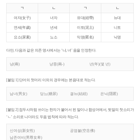
ㄱ
ㄴ
ㄱ
ㄴ
여자(女子)
녀자
유대(紐帶)
뉴대
연세(年歲)
년세
이토(泥土)
니토
요소(尿素)
뇨소
익명(匿名)
닉명
다만, 다음과 같은 의존 명사에서는 ‘냐, 녀’ 음을 인정한다.
냥(兩)
냥쭝(兩-)
년(年)(몇 년)
[붙임 1] 단어의 첫머리 이외의 경우에는 본음대로 적는다.
남녀(男女)
당뇨(糖尿)
결뉴(結紐)
은닉(隱匿)
[붙임 2] 접두사처럼 쓰이는 한자가 붙어서 된 말이나 합성어에서, 뒷말의 첫소리가
‘ㄴ’ 소리로 나더라도 두음 법칙에 따라 적는다.
신여성(新女性)
공염불(空念佛)
남존여비(男尊女卑)