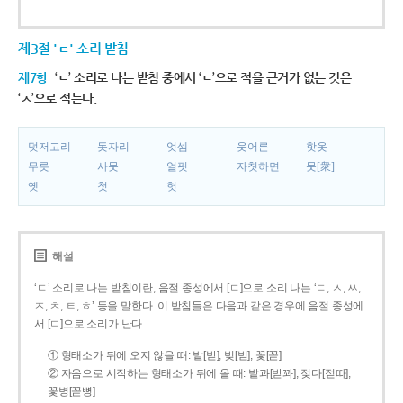
제3절 'ㄷ' 소리 받침
제7항
‘ㄷ’ 소리로 나는 받침 중에서 ‘ㄷ’으로 적을 근거가 없는 것은
‘ㅅ’으로 적는다.
덧저고리
돗자리
엇셈
웃어른
핫옷
무릇
사뭇
얼핏
자칫하면
뭇[衆]
옛
첫
헛
해설
‘ㄷ’ 소리로 나는 받침이란, 음절 종성에서 [ㄷ]으로 소리 나는 ‘ㄷ, ㅅ, ㅆ,
ㅈ, ㅊ, ㅌ, ㅎ’ 등을 말한다. 이 받침들은 다음과 같은 경우에 음절 종성에
서 [ㄷ]으로 소리가 난다.
① 형태소가 뒤에 오지 않을 때: 밭[받], 빚[빋], 꽃[꼳]
② 자음으로 시작하는 형태소가 뒤에 올 때: 밭과[받꽈], 젖다[젇따],
꽃병[꼳뼝]