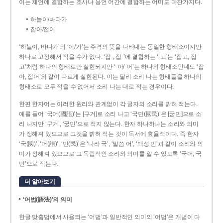
이는 체언에 결합하는 조사나 용언 어간에 결합하는 어미도 마찬가지다.
하늘이/바다가
잡아/접어
‘하늘이, 바다가’의 ‘이/가’는 주격의 뜻을 나타내는 동일한 형태소이지만
하나로 고정해서 적을 수가 없다. ‘잡-, 접-’에 결합하는 ‘-고’는 ‘잡고, 접
고’처럼 하나의 형태로만 실현되지만 ‘-아/-어’는 하나의 형태소인데도 ‘잡
아, 접어’와 같이 다르게 실현된다. 이는 달리 소리 나는 형태들을 하나의
형태소로 모두 적을 수 없어서 소리 나는 대로 적는 경우이다.
한편 한자어는 이러한 원리와 관계없이 각 글자의 소리를 밝혀 적는다.
예를 들어 ‘국어(國語)’는 [구거]로 소리 나고 ‘국민(國民)’은 [궁민]으로 소
리 나지만 ‘구거’, ‘궁민’으로 적지 않는다. 한자 하나하나는 소리와 의미
가 정해져 있으므로 그것을 밝혀 적는 것이 독서에 효율적이다. 즉 한자
‘국(國)’, ‘어(語)’, ‘민(民)’은 ‘나라 국’, ‘말씀 어’, ‘백성 민’과 같이 소리와 의
미가 정해져 있으므로 그 독립적인 소리와 의미를 알 수 있도록 ‘국어, 국
민’으로 적는다.
더 알아보기
‘어법(語法)’의 의미
한글 맞춤법에서 사용되는 ‘어법’과 일반적인 의미의 ‘어법’은 개념이 다