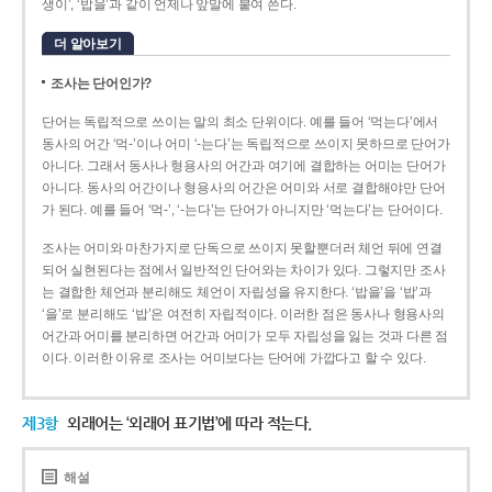
생이’, ‘밥을’과 같이 언제나 앞말에 붙여 쓴다.
더 알아보기
조사는 단어인가?
단어는 독립적으로 쓰이는 말의 최소 단위이다. 예를 들어 ‘먹는다’에서
동사의 어간 ‘먹-­’이나 어미 ‘­-는다’는 독립적으로 쓰이지 못하므로 단어가
아니다. 그래서 동사나 형용사의 어간과 여기에 결합하는 어미는 단어가
아니다. 동사의 어간이나 형용사의 어간은 어미와 서로 결합해야만 단어
가 된다. 예를 들어 ‘먹-’, ‘-는다’는 단어가 아니지만 ‘먹는다’는 단어이다.
조사는 어미와 마찬가지로 단독으로 쓰이지 못할뿐더러 체언 뒤에 연결
되어 실현된다는 점에서 일반적인 단어와는 차이가 있다. 그렇지만 조사
는 결합한 체언과 분리해도 체언이 자립성을 유지한다. ‘밥을’을 ‘밥’과
‘을’로 분리해도 ‘밥’은 여전히 자립적이다. 이러한 점은 동사나 형용사의
어간과 어미를 분리하면 어간과 어미가 모두 자립성을 잃는 것과 다른 점
이다. 이러한 이유로 조사는 어미보다는 단어에 가깝다고 할 수 있다.
제3항
외래어는 ‘외래어 표기법’에 따라 적는다.
해설