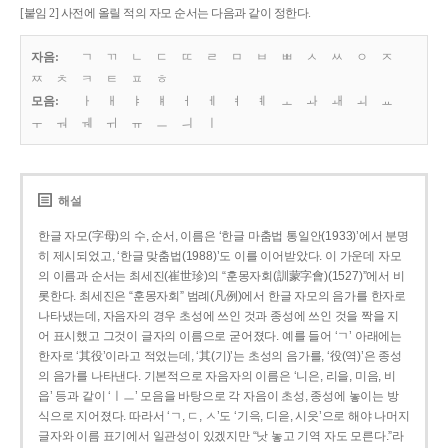
[붙임 2] 사전에 올릴 적의 자모 순서는 다음과 같이 정한다.
자음:
ㄱ
ㄲ
ㄴ
ㄷ
ㄸ
ㄹ
ㅁ
ㅂ
ㅃ
ㅅ
ㅆ
ㅇ
ㅈ
ㅉ
ㅊ
ㅋ
ㅌ
ㅍ
ㅎ
모음:
ㅏ
ㅐ
ㅑ
ㅒ
ㅓ
ㅔ
ㅕ
ㅖ
ㅗ
ㅘ
ㅙ
ㅚ
ㅛ
ㅜ
ㅝ
ㅞ
ㅟ
ㅠ
ㅡ
ㅢ
ㅣ
해설
한글 자모(字母)의 수, 순서, 이름은 ‘한글 마춤법 통일안(1933)’에서 분명
히 제시되었고, ‘한글 맞춤법(1988)’도 이를 이어받았다. 이 가운데 자모
의 이름과 순서는 최세진(崔世珍)의 “훈몽자회(訓蒙字會)(1527)”에서 비
롯한다. 최세진은 “훈몽자회” 범례(凡例)에서 한글 자모의 음가를 한자로
나타냈는데, 자음자의 경우 초성에 쓰인 것과 종성에 쓰인 것을 짝을 지
어 표시했고 그것이 글자의 이름으로 굳어졌다. 예를 들어 ‘ㄱ’ 아래에는
한자로 ‘其役’이라고 적었는데, ‘其(기)’는 초성의 음가를, ‘役(역)’은 종성
의 음가를 나타낸다. 기본적으로 자음자의 이름은 ‘니은, 리을, 미음, 비
읍’ 등과 같이 ‘ㅣㅡ’ 모음을 바탕으로 각 자음이 초성, 종성에 놓이는 방
식으로 지어졌다. 따라서 ‘ㄱ, ㄷ, ㅅ’도 ‘기윽, 디읃, 시읏’으로 해야 나머지
글자와 이름 표기에서 일관성이 있겠지만 “낫 놓고 기역 자도 모른다.”라