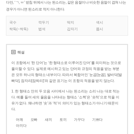
다만, ‘ㄱ, ㅂ’ 받침 뒤에서 나는 된소리는, 같은 음절이나 비슷한 음절이 겹쳐 나는
경우가 아니면 된소리로 적지 아니한다.
국수
깍두기
딱지
색시
싹둑(~싹둑)
법석
갑자기
몹시
해설
이 조항에서 ‘한 단어’는 ‘한 형태소로 이루어진 단어’를 의미하는 것으로
풀이할 수 있다. 실제로 예시하고 있는 단어와 규정의 적용을 받는 부분
은 모두 하나의 형태소 내부이다. 따라서 복합어인 ‘눈곱[눈꼽], 발바닥[발
빠닥], 잠자리[잠짜리]’와 같은 표기는 이 조항의 적용을 받지 않는다.
1. 한 형태소 안의 두 모음 사이에서 나는 된소리는 소리 나는 대로 적는
다. 예를 들어 새의 울음을 나타내는 형태소 ‘소쩍’은 ‘솟적’으로 적을 이
유가 없다. 왜냐하면 ‘솟’과 ‘적’이 의미가 있는 형태소가 아니기 때문이
다.
어깨
오빠
새끼
토끼
가꾸다
기쁘다
아끼다