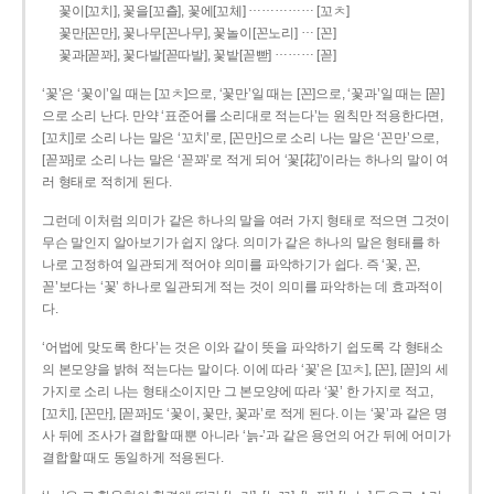
……………
꽃이[꼬치], 꽃을[꼬츨], 꽃에[꼬체]
[꼬ㅊ]
…
꽃만[꼰만], 꽃나무[꼰나무], 꽃놀이[꼰노리]
[꼰]
………
꽃과[꼳꽈], 꽃다발[꼳따발], 꽃밭[꼳빧]
[꼳]
‘꽃’은 ‘꽃이’일 때는 [꼬ㅊ]으로, ‘꽃만’일 때는 [꼰]으로, ‘꽃과’일 때는 [꼳]
으로 소리 난다. 만약 ‘표준어를 소리대로 적는다’는 원칙만 적용한다면,
[꼬치]로 소리 나는 말은 ‘꼬치’로, [꼰만]으로 소리 나는 말은 ‘꼰만’으로,
[꼳꽈]로 소리 나는 말은 ‘꼳꽈’로 적게 되어 ‘꽃[花]’이라는 하나의 말이 여
러 형태로 적히게 된다.
그런데 이처럼 의미가 같은 하나의 말을 여러 가지 형태로 적으면 그것이
무슨 말인지 알아보기가 쉽지 않다. 의미가 같은 하나의 말은 형태를 하
나로 고정하여 일관되게 적어야 의미를 파악하기가 쉽다. 즉 ‘꽃, 꼰,
꼳’보다는 ‘꽃’ 하나로 일관되게 적는 것이 의미를 파악하는 데 효과적이
다.
‘어법에 맞도록 한다’는 것은 이와 같이 뜻을 파악하기 쉽도록 각 형태소
의 본모양을 밝혀 적는다는 말이다. 이에 따라 ‘꽃’은 [꼬ㅊ], [꼰], [꼳]의 세
가지로 소리 나는 형태소이지만 그 본모양에 따라 ‘꽃’ 한 가지로 적고,
[꼬치], [꼰만], [꼳꽈]도 ‘꽃이, 꽃만, 꽃과’로 적게 된다. 이는 ‘꽃’과 같은 명
사 뒤에 조사가 결합할 때뿐 아니라 ‘늙-’과 같은 용언의 어간 뒤에 어미가
결합할 때도 동일하게 적용된다.