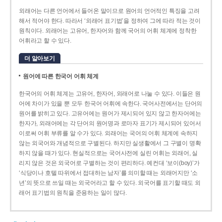
외래어는 다른 언어에서 들어온 말이므로 원어의 언어적인 특징을 고려
해서 적어야 한다. 따라서 ‘외래어 표기법’을 정하여 그에 따라 적는 것이
원칙이다. 외래어는 고유어, 한자어와 함께 국어의 어휘 체계에 정착한
어휘라고 할 수 있다.
더 알아보기
원어에 따른 한국어 어휘 체계
한국어의 어휘 체계는 고유어, 한자어, 외래어로 나눌 수 있다. 이들은 원
어에 차이가 있을 뿐 모두 한국어 어휘에 속한다. 국어사전에서는 단어의
원어를 밝히고 있다. 고유어에는 원어가 제시되어 있지 않고 한자어에는
한자가, 외래어에는 각 단어의 원어명과 로마자 표기가 제시되어 있어서
이로써 어휘 부류를 알 수가 있다. 외래어는 국어의 어휘 체계에 속하지
않는 외국어와 개념적으로 구별된다. 하지만 실생활에서 그 구별이 명확
하지 않을 때가 있다. 현실적으로는 국어사전에 실린 어휘는 외래어, 실
리지 않은 것은 외국어로 구별하는 것이 편리하다. 예컨대 ‘보이(boy)’가
‘식당이나 호텔 따위에서 접대하는 남자’를 의미할 때는 외래어지만 ‘소
년’의 뜻으로 쓰일 때는 외국어라고 할 수 있다. 외국어를 표기할 때도 외
래어 표기법의 원칙을 준용하는 일이 많다.