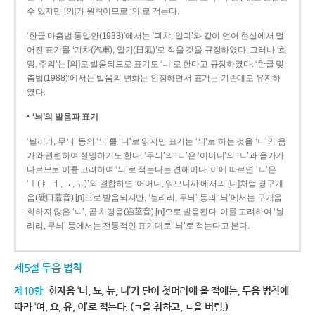
수 있지만 [의]가 원칙이므로 ‘의’로 적는다.
‘한글 마춤법 통일안(1933)’에서는 ‘긔챠, 일긔’와 같이 언어 현실에서 멀
어진 표기를 ‘기차(汽車), 일기(日氣)’로 적을 것을 규정하였다. 그러나 ‘희
망, 주의’는 [의]로 발음되므로 표기도 ‘ㅢ’로 한다고 규정하였다. ‘한글 맞
춤법(1988)’에서는 발음의 변화는 인정하면서 표기는 기존대로 유지하
였다.
‘늬’의 발음과 표기
‘늴리리, 무늬’ 등의 ‘늬’를 ‘니’로 읽지만 표기는 ‘늬’로 하는 것을 ‘ㄴ’의 음
가와 관련하여 설명하기도 한다. ‘무늬’의 ‘ㄴ’은 ‘어머니’의 ‘ㄴ’과 음가가
다르므로 이를 고려하여 ‘늬’로 적는다는 견해이다. 이에 따르면 ‘ㄴ’은
‘ㅣ(ㅑ, ㅕ, ㅛ, ㅠ)’와 결합하면 ‘어머니, 읽으니까’에서의 [니]처럼 경구개
음(硬口蓋音) [ɲ]으로 발음되지만, ‘늴리리, 무늬’ 등의 ‘늬’에서는 구개음
화하지 않은 ‘ㄴ’, 곧 치경음(齒莖音) [n]으로 발음된다. 이를 고려하여 ‘늴
리리, 무늬’ 등에서는 전통적인 표기대로 ‘늬’로 적는다고 본다.
제5절 두음 법칙
제10항
한자음 ‘녀, 뇨, 뉴, 니’가 단어 첫머리에 올 적에는, 두음 법칙에
따라 ‘여, 요, 유, 이’로 적는다. (ㄱ을 취하고, ㄴ을 버림.)