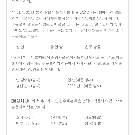
기 때문이다.
즉 ‘냥, 냥쭝, 년’ 등과 같은 의존 명사는 한글 맞춤법 제42항에 따라 앞말
과 띄어 쓰지만 언제나 의존하는 대상과 하나의 단위로 쓰인다. 이러한
이유로 이 말들은 독립된 단어로 잘 인식되지 않고, 그 결과 단어의 첫머
리에도 ‘연도, 열반’ 등과 달리 두음 법칙이 적용되지 않는다. 따라서 소리
나는 대로 적는다.
십 년
금 한 냥
은 두 냥쭝
따라서 ‘年’, ‘年度’처럼 의존 명사로 쓰이기도 하고 명사로 쓰이기도 하는
한자어의 경우에는 두음 법칙의 적용에서 차이가 난다. ‘년, 년도’가 의존
명사라면 ‘연, 연도’는 명사이다.
연 강수량(명사)
일 년(의존 명사)
생산 연도(명사)
2018 년도(의존 명사)
[붙임 1]
단어의 첫머리가 아닌 경우에는 두음 법칙이 적용되지 않으므로
본음대로 적는 것이다.
소녀(少女)
만년(晩年)
배뇨(排尿)
비구니(比丘尼)
운니(雲泥)
탐닉(耽溺)