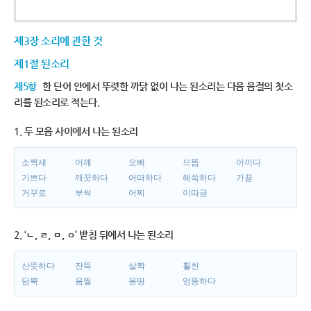
제3장 소리에 관한 것
제1절 된소리
제5항
한 단어 안에서 뚜렷한 까닭 없이 나는 된소리는 다음 음절의 첫소
리를 된소리로 적는다.
1. 두 모음 사이에서 나는 된소리
소쩍새
어깨
오빠
으뜸
아끼다
기쁘다
깨끗하다
어떠하다
해쓱하다
가끔
거꾸로
부썩
어찌
이따금
2. ‘ㄴ, ㄹ, ㅁ, ㅇ’ 받침 뒤에서 나는 된소리
산뜻하다
잔뜩
살짝
훨씬
담뿍
움찔
몽땅
엉뚱하다