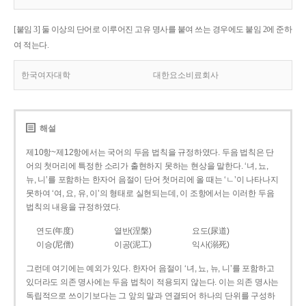
[붙임 3] 둘 이상의 단어로 이루어진 고유 명사를 붙여 쓰는 경우에도 붙임 2에 준하
여 적는다.
한국여자대학
대한요소비료회사
해설
제10항~제12항에서는 국어의 두음 법칙을 규정하였다. 두음 법칙은 단
어의 첫머리에 특정한 소리가 출현하지 못하는 현상을 말한다. ‘녀, 뇨,
뉴, 니’를 포함하는 한자어 음절이 단어 첫머리에 올 때는 ‘ㄴ’이 나타나지
못하여 ‘여, 요, 유, 이’의 형태로 실현되는데, 이 조항에서는 이러한 두음
법칙의 내용을 규정하였다.
연도(年度)
열반(涅槃)
요도(尿道)
이승(尼僧)
이공(泥工)
익사(溺死)
그런데 여기에는 예외가 있다. 한자어 음절이 ‘녀, 뇨, 뉴, 니’를 포함하고
있더라도 의존 명사에는 두음 법칙이 적용되지 않는다. 이는 의존 명사는
독립적으로 쓰이기보다는 그 앞의 말과 연결되어 하나의 단위를 구성하