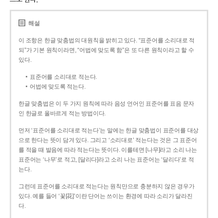
해설
이 조항은 한글 맞춤법의 대원칙을 밝히고 있다. “표준어를 소리대로 적
되”가 기본 원칙이라면, “어법에 맞도록 함”은 또 다른 원칙이라고 할 수
있다.
표준어를 소리대로 적는다.
어법에 맞도록 적는다.
한글 맞춤법은 이 두 가지 원칙에 따라 음성 언어인 표준어를 표음 문자
인 한글로 올바르게 적는 방법이다.
먼저 ‘표준어를 소리대로 적는다’는 말에는 한글 맞춤법이 표준어를 대상
으로 한다는 뜻이 담겨 있다. 그리고 ‘소리대로’ 적는다는 것은 그 표준어
를 적을 때 발음에 따라 적는다는 뜻이다. 이를테면 [나무]라고 소리 나는
표준어는 ‘나무’로 적고, [달리다]라고 소리 나는 표준어는 ‘달리다’로 적
는다.
그런데 표준어를 소리대로 적는다는 원칙만으로 충분하지 않은 경우가
있다. 예를 들어 ‘꽃[花]’이란 단어는 쓰이는 환경에 따라 소리가 달라진
다.