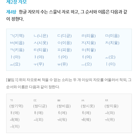
제2장 자모
제4항
한글 자모의 수는 스물넉 자로 하고, 그 순서와 이름은 다음과 같
이 정한다.
ㄱ(기역)
ㄴ(니은)
ㄷ(디귿)
ㄹ(리을)
ㅁ(미음)
ㅂ(비읍)
ㅅ(시옷)
ㅇ(이응)
ㅈ(지읒)
ㅊ(치읓)
ㅋ(키읔)
ㅌ(티읕)
ㅍ(피읖)
ㅎ(히읗)
ㅏ(아)
ㅑ(야)
ㅓ(어)
ㅕ(여)
ㅗ(오)
ㅛ(요)
ㅜ(우)
ㅠ(유)
ㅡ(으)
ㅣ(이)
[붙임 1] 위의 자모로써 적을 수 없는 소리는 두 개 이상의 자모를 어울러서 적되, 그
순서와 이름은 다음과 같이 정한다.
ㄲ
ㄸ
ㅃ
ㅆ
ㅉ
(쌍기역)
(쌍디귿)
(쌍비읍)
(쌍시옷)
(쌍지읒)
ㅐ(애)
ㅒ(얘)
ㅔ(에)
ㅖ(예)
ㅘ(와)
ㅙ(왜)
ㅚ(외)
ㅝ(워)
ㅞ(웨)
ㅟ(위)
ㅢ(의)