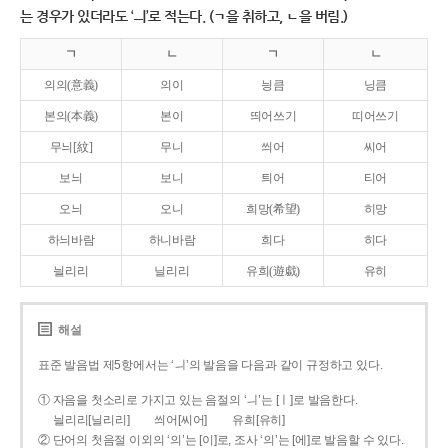
는 경우가 있더라도 ‘ㅢ’로 적는다. (ㄱ을 취하고, ㄴ을 버림.)
ㄱ
ㄴ
ㄱ
ㄴ
의의(意義)
의이
닁큼
닝큼
본의(本義)
본이
띄어쓰기
띠어쓰기
무늬[紋]
무니
씌어
씨어
보늬
보니
틔어
티어
오늬
오니
희망(希望)
히망
하늬바람
하니바람
희다
히다
늴리리
닐리리
유희(遊戱)
유히
해설
표준 발음법 제5항에서는 ‘ㅢ’의 발음을 다음과 같이 규정하고 있다.
① 자음을 첫소리로 가지고 있는 음절의 ‘ㅢ’는 [ㅣ]로 발음한다.
늴리리[닐리리]
씌어[씨어]
유희[유히]
② 단어의 첫음절 이외의 ‘의’는 [이]로, 조사 ‘의’는 [에]로 발음할 수 있다.