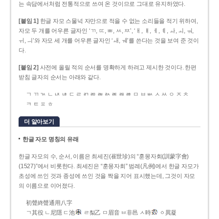
는 속담에서처럼 전통적으로 쓰여 온 것이므로 그대로 유지하였다.
[붙임 1]
한글 자모 스물넉 자만으로 적을 수 없는 소리들을 적기 위하여,
자모 두 개를 어우른 글자인 ‘ㄲ, ㄸ, ㅃ, ㅆ, ㅉ’, ‘ㅐ, ㅒ, ㅔ, ㅖ, ㅘ, ㅚ, ㅝ,
ㅟ, ㅢ’와 자모 세 개를 어우른 글자인 ‘ㅙ, ㅞ’를 쓴다는 것을 보여 준 것이
다.
[붙임 2]
사전에 올릴 적의 순서를 명확하게 하려고 제시한 것이다. 한편
받침 글자의 순서는 아래와 같다.
ㄱ ㄲ ㄳ ㄴ ㄵ ㄶ ㄷ ㄹ ㄺ ㄻ ㄼ ㄽ ㄾ ㄿ ㅀ ㅁ ㅂ ㅄ ㅅ ㅆ ㅇ ㅈ ㅊ
ㅋ ㅌ ㅍ ㅎ
더 알아보기
한글 자모 명칭의 유래
한글 자모의 수, 순서, 이름은 최세진(崔世珍)의 “훈몽자회(訓蒙字會)
(1527)”에서 비롯한다. 최세진은 “훈몽자회” 범례(凡例)에서 한글 자모가
초성에 쓰인 것과 종성에 쓰인 것을 짝을 지어 표시했는데, 그것이 자모
의 이름으로 이어졌다.
初聲終聲通用八字
ㄱ其役 ㄴ尼隱 ㄷ池
ㄹ梨乙 ㅁ眉音 ㅂ非邑 ㅅ時
ㆁ異凝