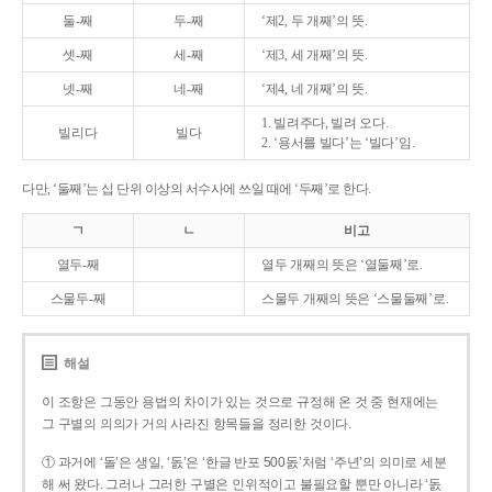
둘-째
두-째
‘제2, 두 개째’의 뜻.
셋-째
세-째
‘제3, 세 개째’의 뜻.
넷-째
네-째
‘제4, 네 개째’의 뜻.
1. 빌려주다, 빌려 오다.
빌리다
빌다
2. ‘용서를 빌다’는 ‘빌다’임.
다만, ‘둘째’는 십 단위 이상의 서수사에 쓰일 때에 ‘두째’로 한다.
ㄱ
ㄴ
비고
열두-째
열두 개째의 뜻은 ‘열둘째’로.
스물두-째
스물두 개째의 뜻은 ‘스물둘째’로.
해설
이 조항은 그동안 용법의 차이가 있는 것으로 규정해 온 것 중 현재에는
그 구별의 의의가 거의 사라진 항목들을 정리한 것이다.
① 과거에 ‘돌’은 생일, ‘돐’은 ‘한글 반포 500돐’처럼 ‘주년’의 의미로 세분
해 써 왔다. 그러나 그러한 구별은 인위적이고 불필요할 뿐만 아니라 ‘돐