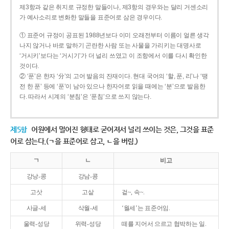
제3항과 같은 취지로 규정한 말들이나, 제3항의 경우와는 달리 거센소리
가 예사소리로 변화한 말들을 표준어로 삼은 경우이다.
① 표준어 규정이 공표된 1988년보다 이미 오래전부터 이름이 얼른 생각
나지 않거나 바로 말하기 곤란한 사람 또는 사물을 가리키는 대명사로
‘거시키’보다는 ‘거시기’가 더 널리 쓰였고 이 조항에서 이를 다시 확인한
것이다.
② ‘푼’은 한자 ‘分’의 고어 발음의 잔재이다. 현대 국어의 ‘할, 푼, 리’나 ‘땡
전 한 푼’ 등에 ‘푼’이 남아 있으나 한자어로 읽을 때에는 ‘분’으로 발음한
다. 따라서 시계의 ‘분침’은 ‘푼침’으로 쓰지 않는다.
제5항
어원에서 멀어진 형태로 굳어져서 널리 쓰이는 것은, 그것을 표준
어로 삼는다.(ㄱ을 표준어로 삼고, ㄴ을 버림.)
ㄱ
ㄴ
비고
강낭-콩
강남-콩
고삿
고샅
겉~, 속~.
사글-세
삭월-세
‘월세’는 표준어임.
울력-성당
위력-성당
떼를 지어서 으르고 협박하는 일.