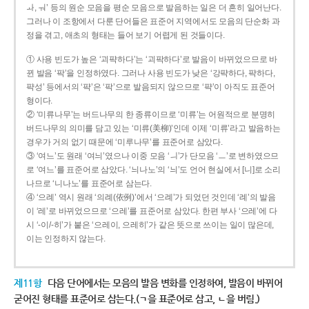
ㅘ, ㅝ’ 등의 원순 모음을 평순 모음으로 발음하는 일은 더 흔히 일어난다.
그러나 이 조항에서 다룬 단어들은 표준어 지역에서도 모음의 단순화 과
정을 겪고, 애초의 형태는 들어 보기 어렵게 된 것들이다.
① 사용 빈도가 높은 ‘괴퍅하다’는 ‘괴팍하다’로 발음이 바뀌었으므로 바
뀐 발음 ‘팍’을 인정하였다. 그러나 사용 빈도가 낮은 ‘강퍅하다, 퍅하다,
퍅성’ 등에서의 ‘퍅’은 ‘팍’으로 발음되지 않으므로 ‘퍅’이 아직도 표준어
형이다.
② ‘미류나무’는 버드나무의 한 종류이므로 ‘미류’는 어원적으로 분명히
버드나무의 의미를 담고 있는 ‘미류(美柳)’인데 이제 ‘미류’라고 발음하는
경우가 거의 없기 때문에 ‘미루나무’를 표준어로 삼았다.
③ ‘여느’도 원래 ‘여늬’였으나 이중 모음 ‘ㅢ’가 단모음 ‘ㅡ’로 변하였으므
로 ‘여느’를 표준어로 삼았다. ‘늬나노’의 ‘늬’도 언어 현실에서 [니]로 소리
나므로 ‘니나노’를 표준어로 삼는다.
④ ‘으례’ 역시 원래 ‘의례(依例)’에서 ‘으례’가 되었던 것인데 ‘례’의 발음
이 ‘레’로 바뀌었으므로 ‘으레’를 표준어로 삼았다. 한편 부사 ‘으레’에 다
시 ‘-이/-히’가 붙은 ‘으레이, 으레히’가 같은 뜻으로 쓰이는 일이 많은데,
이는 인정하지 않는다.
제11항
다음 단어에서는 모음의 발음 변화를 인정하여, 발음이 바뀌어
굳어진 형태를 표준어로 삼는다.(ㄱ을 표준어로 삼고, ㄴ을 버림.)