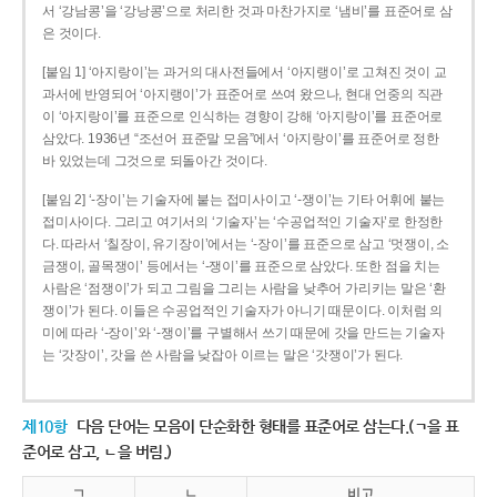
서 ‘강남콩’을 ‘강낭콩’으로 처리한 것과 마찬가지로 ‘냄비’를 표준어로 삼
은 것이다.
[붙임 1] ‘아지랑이’는 과거의 대사전들에서 ‘아지랭이’로 고쳐진 것이 교
과서에 반영되어 ‘아지랭이’가 표준어로 쓰여 왔으나, 현대 언중의 직관
이 ‘아지랑이’를 표준으로 인식하는 경향이 강해 ‘아지랑이’를 표준어로
삼았다. 1936년 “조선어 표준말 모음”에서 ‘아지랑이’를 표준어로 정한
바 있었는데 그것으로 되돌아간 것이다.
[붙임 2] ‘-장이’는 기술자에 붙는 접미사이고 ‘-쟁이’는 기타 어휘에 붙는
접미사이다. 그리고 여기서의 ‘기술자’는 ‘수공업적인 기술자’로 한정한
다. 따라서 ‘칠장이, 유기장이’에서는 ‘-장이’를 표준으로 삼고 ‘멋쟁이, 소
금쟁이, 골목쟁이’ 등에서는 ‘-쟁이’를 표준으로 삼았다. 또한 점을 치는
사람은 ‘점쟁이’가 되고 그림을 그리는 사람을 낮추어 가리키는 말은 ‘환
쟁이’가 된다. 이들은 수공업적인 기술자가 아니기 때문이다. 이처럼 의
미에 따라 ‘-장이’와 ‘-쟁이’를 구별해서 쓰기 때문에 갓을 만드는 기술자
는 ‘갓장이’, 갓을 쓴 사람을 낮잡아 이르는 말은 ‘갓쟁이’가 된다.
제10항
다음 단어는 모음이 단순화한 형태를 표준어로 삼는다.(ㄱ을 표
준어로 삼고, ㄴ을 버림.)
ㄱ
ㄴ
비고