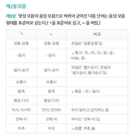
제2절 모음
제8항
양성 모음이 음성 모음으로 바뀌어 굳어진 다음 단어는 음성 모음
형태를 표준어로 삼는다.(ㄱ을 표준어로 삼고, ㄴ을 버림.)
ㄱ
ㄴ
비고
깡충-깡충
깡총-깡총
큰말은 ‘껑충껑충’임.
←童-이. 귀-, 막-, 선-, 쌍-, 검-,
-둥이
-동이
바람-, 흰-.
센말은 ‘빨가숭이’, 큰말은
발가-숭이
발가-송이
‘벌거숭이, 뻘거숭이’임.
보퉁이
보통이
봉죽
봉족
←奉足. ~꾼, ~들다.
뻗정-다리
뻗장-다리
아서, 아서라
앗아, 앗아라
하지 말라고 금지하는 말.
오뚝-이
오똑-이
부사도 ‘오뚝-이’임.
주추
주초
←柱礎. 주춧-돌.