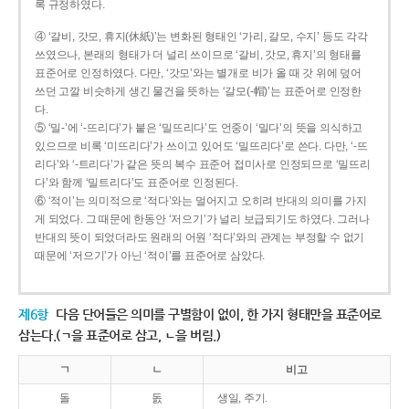
록 규정하였다.
④ ‘갈비, 갓모, 휴지(休紙)’는 변화된 형태인 ‘가리, 갈모, 수지’ 등도 각각
쓰였으나, 본래의 형태가 더 널리 쓰이므로 ‘갈비, 갓모, 휴지’의 형태를
표준어로 인정하였다. 다만, ‘갓모’와는 별개로 비가 올 때 갓 위에 덮어
쓰던 고깔 비슷하게 생긴 물건을 뜻하는 ‘갈모(-帽)’는 표준어로 인정한
다.
⑤ ‘밀-’에 ‘-뜨리다’가 붙은 ‘밀뜨리다’도 언중이 ‘밀다’의 뜻을 의식하고
있으므로 비록 ‘미뜨리다’가 쓰이고 있어도 ‘밀뜨리다’로 쓴다. 다만, ‘-뜨
리다’와 ‘-트리다’가 같은 뜻의 복수 표준어 접미사로 인정되므로 ‘밀뜨리
다’와 함께 ‘밀트리다’도 표준어로 인정된다.
⑥ ‘적이’는 의미적으로 ‘적다’와는 멀어지고 오히려 반대의 의미를 가지
게 되었다. 그 때문에 한동안 ‘저으기’가 널리 보급되기도 하였다. 그러나
반대의 뜻이 되었더라도 원래의 어원 ‘적다’와의 관계는 부정할 수 없기
때문에 ‘저으기’가 아닌 ‘적이’를 표준어로 삼았다.
제6항
다음 단어들은 의미를 구별함이 없이, 한 가지 형태만을 표준어로
삼는다.(ㄱ을 표준어로 삼고, ㄴ을 버림.)
ㄱ
ㄴ
비고
돌
돐
생일, 주기.