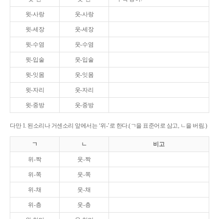
윗-사랑
웃-사랑
윗-세장
웃-세장
윗-수염
웃-수염
윗-입술
웃-입술
윗-잇몸
웃-잇몸
윗-자리
웃-자리
윗-중방
웃-중방
다만 1. 된소리나 거센소리 앞에서는 ‘위-’로 한다.(ㄱ을 표준어로 삼고, ㄴ을 버림.)
ㄱ
ㄴ
비고
위-짝
웃-짝
위-쪽
웃-쪽
위-채
웃-채
위-층
웃-층