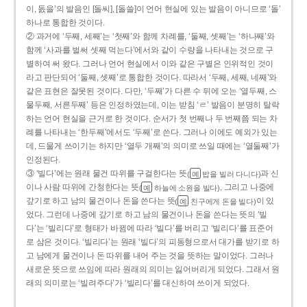
이, 돐을’의 발음인 [돌씨], [돌쓸]이 언어 현실에 있는 발음이 아니므로 ‘돌’
하나로 통합한 것이다.
② 과거에 ‘두째, 세째’는 ‘첫째’와 함께 차례를, ‘둘째, 셋째’는 ‘하나째’와
함께 ‘사과를 벌써 셋째 먹는다’에서와 같이 수량을 나타내는 것으로 구
별하여 써 왔다. 그러나 언어 현실에서 이와 같은 구별은 인위적인 것이
라고 판단되어 ‘둘째, 셋째’로 통합한 것이다. 따라서 ‘두째, 세째, 네째’와
같은 표현은 잘못된 것이다. 다만, ‘두째’가 다른 수 뒤에 오는 ‘열두째, 스
물두째, 서른두째’ 등은 인정하였는데, 이는 받침 ‘ㄹ’ 발음이 분명히 탈락
하는 언어 현실을 근거로 한 것이다. 순서가 첫 번째나 두 번째쯤 되는 차
례를 나타내는 ‘한두째’에서도 ‘두째’로 쓴다. 그러나 이에도 예외가 있는
데, 드물게 쓰이기는 하지만 ‘열두 개째’의 의미로 쓰일 때에는 ‘열둘째’가
인정된다.
③ ‘빌다’에는 원래 물건 따위를 구걸한다는 뜻
과 신
(
밥을 빌러 다니다)
예
이나 사람 따위에 간청한다는 뜻
, 그리고 나중에
(
하늘에 소원을 빌다)
예
갚기로 하고 남의 물건이나 돈을 쓴다는 뜻
이 있
(
친구에게 돈을 빌다)
예
었다. 그런데 나중에 갚기로 하고 남의 물건이나 돈을 쓴다는 뜻의 ‘빌
다’는 ‘빌리다’로 형태가 바뀜에 따라 ‘빌다’를 버리고 ‘빌리다’를 표준어
로 삼은 것이다. ‘빌리다’는 원래 ‘빌다’의 피동형으로서 대가를 받기로 하
고 남에게 물건이나 돈 따위를 내어 주는 것을 뜻하는 말이었다. 그러나
새로운 뜻으로 쓰임에 따라 원래의 의미는 잃어버리게 되었다. 그래서 원
래의 의미로는 ‘빌려주다’가 ‘빌리다’를 대신하여 쓰이게 되었다.