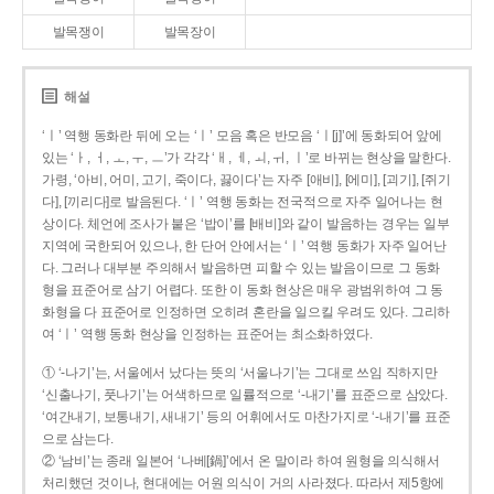
발목쟁이
발목장이
해설
‘ㅣ’ 역행 동화란 뒤에 오는 ‘ㅣ’ 모음 혹은 반모음 ‘ㅣ[j]’에 동화되어 앞에
있는 ‘ㅏ, ㅓ, ㅗ, ㅜ, ㅡ’가 각각 ‘ㅐ, ㅔ, ㅚ, ㅟ, ㅣ’로 바뀌는 현상을 말한다.
가령, ‘아비, 어미, 고기, 죽이다, 끓이다’는 자주 [애비], [에미], [괴기], [쥐기
다], [끼리다]로 발음된다. ‘ㅣ’ 역행 동화는 전국적으로 자주 일어나는 현
상이다. 체언에 조사가 붙은 ‘밥이’를 [배비]와 같이 발음하는 경우는 일부
지역에 국한되어 있으나, 한 단어 안에서는 ‘ㅣ’ 역행 동화가 자주 일어난
다. 그러나 대부분 주의해서 발음하면 피할 수 있는 발음이므로 그 동화
형을 표준어로 삼기 어렵다. 또한 이 동화 현상은 매우 광범위하여 그 동
화형을 다 표준어로 인정하면 오히려 혼란을 일으킬 우려도 있다. 그리하
여 ‘ㅣ’ 역행 동화 현상을 인정하는 표준어는 최소화하였다.
① ‘-나기’는, 서울에서 났다는 뜻의 ‘서울나기’는 그대로 쓰임 직하지만
‘신출나기, 풋나기’는 어색하므로 일률적으로 ‘-내기’를 표준으로 삼았다.
‘여간내기, 보통내기, 새내기’ 등의 어휘에서도 마찬가지로 ‘-내기’를 표준
으로 삼는다.
② ‘남비’는 종래 일본어 ‘나베[鍋]’에서 온 말이라 하여 원형을 의식해서
처리했던 것이나, 현대에는 어원 의식이 거의 사라졌다. 따라서 제5항에