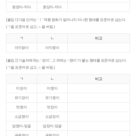
동댕이-치다
동당이-치다
[붙임 1] 다음 단어는 ‘ㅣ’ 역행 동화가 일어나지 아니한 형태를 표준어로 삼는다.
(ㄱ을 표준어로 삼고, ㄴ을 버림.)
ㄱ
ㄴ
비고
아지랑이
아지랭이
[붙임 2] 기술자에게는 ‘-장이’, 그 외에는 ‘-쟁이’가 붙는 형태를 표준어로 삼는다.
(ㄱ을 표준어로 삼고, ㄴ을 버림.)
ㄱ
ㄴ
비고
미장이
미쟁이
유기장이
유기쟁이
멋쟁이
멋장이
소금쟁이
소금장이
담쟁이-덩굴
담장이-덩굴
골목쟁이
골목장이