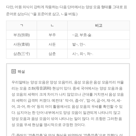
다만, 어원 의식이 강하게 작용하는 다음 단어에서는 양성 모음 형태를 그대로 표
준어로 삼는다.(ㄱ을 표준어로 삼고, ㄴ을 버림.)
ㄱ
ㄴ
비고
부조(扶助)
부주
~금, 부좃-술.
사돈(査頓)
사둔
밭~, 안~.
삼촌(三寸)
삼춘
시~, 외~, 처~.
해설
우리말에는 양성 모음은 양성 모음끼리, 음성 모음은 음성 모음끼리 어울
리는 모음 조화(母音調和) 현상이 있다. 중세 국어에서는 양성 모음과 음
성 모음의 세력이 크게 차이가 나지 않았으나 근대를 거치면서 음성 모음
의 세력이 급격히 커졌다. 예컨대 ‘ 막-아, 좁-아’, ‘접-어, 굽-어, 재-어, 세-
어, 괴-어, 쥐-어’ 등의 어미 활용에서도 음성 모음의 우세를 확인할 수 있
다. 심지어는 한 단어 내부에서도 양성 모음이 일관되게 나타나지 않고
양성 모음과 음성 모음이 섞여 나타나는 일이 많다. 이 조항은 그러한 음
성 모음 우세 현상을 명시적으로 규정한 것이다.
① 종래의 ‘깡총깡총’은 언어 현실을 반영하여 ‘깡충깡충’으로 정했다. 이