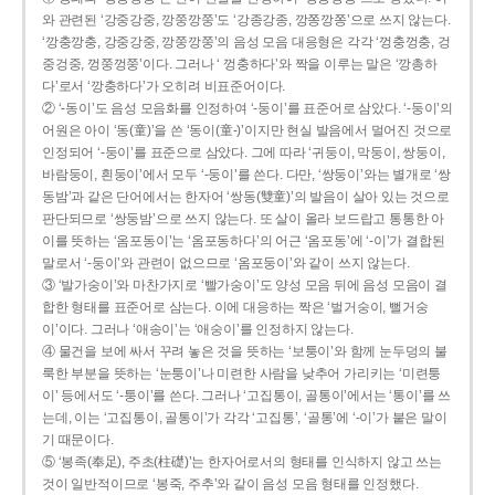
와 관련된 ‘강중강중, 깡쭝깡쭝’도 ‘강종강종, 깡쫑깡쫑’으로 쓰지 않는다.
‘깡충깡충, 강중강중, 깡쭝깡쭝’의 음성 모음 대응형은 각각 ‘껑충껑충, 겅
중겅중, 껑쭝껑쭝’이다. 그러나 ‘ 껑충하다’와 짝을 이루는 말은 ‘깡총하
다’로서 ‘깡충하다’가 오히려 비표준어이다.
② ‘-동이’도 음성 모음화를 인정하여 ‘-둥이’를 표준어로 삼았다. ‘-둥이’의
어원은 아이 ‘동(童)’을 쓴 ‘동이(童-)’이지만 현실 발음에서 멀어진 것으로
인정되어 ‘-둥이’를 표준으로 삼았다. 그에 따라 ‘귀둥이, 막둥이, 쌍둥이,
바람둥이, 흰둥이’에서 모두 ‘-둥이’를 쓴다. 다만, ‘쌍둥이’와는 별개로 ‘쌍
동밤’과 같은 단어에서는 한자어 ‘쌍동(雙童)’의 발음이 살아 있는 것으로
판단되므로 ‘쌍둥밤’으로 쓰지 않는다. 또 살이 올라 보드랍고 통통한 아
이를 뜻하는 ‘옴포동이’는 ‘옴포동하다’의 어근 ‘옴포동’에 ‘-이’가 결합된
말로서 ‘-둥이’와 관련이 없으므로 ‘옴포둥이’와 같이 쓰지 않는다.
③ ‘발가숭이’와 마찬가지로 ‘빨가숭이’도 양성 모음 뒤에 음성 모음이 결
합한 형태를 표준어로 삼는다. 이에 대응하는 짝은 ‘벌거숭이, 뻘거숭
이’이다. 그러나 ‘애송이’는 ‘애숭이’를 인정하지 않는다.
④ 물건을 보에 싸서 꾸려 놓은 것을 뜻하는 ‘보퉁이’와 함께 눈두덩의 불
룩한 부분을 뜻하는 ‘눈퉁이’나 미련한 사람을 낮추어 가리키는 ‘미련퉁
이’ 등에서도 ‘-퉁이’를 쓴다. 그러나 ‘고집통이, 골통이’에서는 ‘통이’를 쓰
는데, 이는 ‘고집통이, 골통이’가 각각 ‘고집통’, ‘골통’에 ‘-이’가 붙은 말이
기 때문이다.
⑤ ‘봉족(奉足), 주초(柱礎)’는 한자어로서의 형태를 인식하지 않고 쓰는
것이 일반적이므로 ‘봉죽, 주추’와 같이 음성 모음 형태를 인정했다.