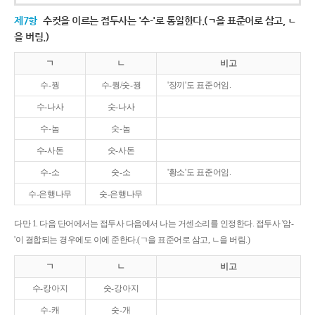
제7항
수컷을 이르는 접두사는 '수-'로 통일한다.(ㄱ을 표준어로 삼고, ㄴ
을 버림.)
ㄱ
ㄴ
비고
수-꿩
수-퀑/숫-꿩
'장끼'도 표준어임.
수-나사
숫-나사
수-놈
숫-놈
수-사돈
숫-사돈
수-소
숫-소
'황소'도 표준어임.
수-은행나무
숫-은행나무
다만 1. 다음 단어에서는 접두사 다음에서 나는 거센소리를 인정한다. 접두사 '암-
'이 결합되는 경우에도 이에 준한다.(ㄱ을 표준어로 삼고, ㄴ을 버림.)
ㄱ
ㄴ
비고
수-캉아지
숫-강아지
수-캐
숫-개