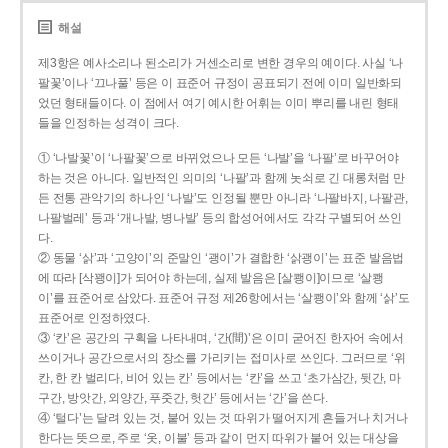
해설
제3항은 예사소리나 된소리가 거센소리로 변한 경우의 예이다. 사실 ‘나
팔꽃’이나 ‘끄나풀’ 등은 이 표준어 규정이 공표되기 전에 이미 일반화되
었던 형태들이다. 이 점에서 여기 예시한 어휘는 이미 뿌리를 내린 형태
들을 인정하는 성격이 크다.
① ‘나발꽃’이 ‘나팔꽃’으로 바뀌었으나 모든 ‘나발’을 ‘나팔’로 바꾸어야
하는 것은 아니다. 일반적인 의미의 ‘나팔’과 함께 놋쇠로 긴 대롱처럼 만
든 전통 관악기의 하나인 ‘나발’도 인정될 뿐만 아니라 ‘나팔바지, 나팔관,
나팔벌레’ 등과 ‘개나발, 병나발’ 등의 합성어에서도 각각 구별되어 쓰인
다.
② 동물 ‘삵’과 ‘고양이’의 준말인 ‘괭이’가 결합한 ‘삵괭이’는 표준 발음법
에 따라 [삭꽹이]가 되어야 하는데, 실제 발음은 [살쾡이]이므로 ‘살쾡
이’를 표준어로 삼았다. 표준어 규정 제26항에서는 ‘살쾡이’와 함께 ‘삵’도
표준어로 인정하였다.
③ ‘칸’은 공간의 구획을 나타내며, ‘간(間)’은 이미 굳어진 한자어 속에서
쓰이거나 공간으로서의 장소를 가리키는 접미사로 쓰인다. 그러므로 ‘위
칸, 한 칸 벌리다, 비어 있는 칸’ 등에서는 ‘칸’을 쓰고 ‘초가삼간, 뒷간, 마
구간, 방앗간, 외양간, 푸줏간, 헛간’ 등에서는 ‘간’을 쓴다.
④ ‘털다’는 달려 있는 것, 붙어 있는 것 따위가 떨어지게 흔들거나 치거나
한다는 뜻으로, 주로 ‘옷, 이불’ 등과 같이 먼지 따위가 붙어 있는 대상을