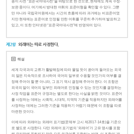
종이 사전 “표준국어대사전”을 바탕으로 한 것으로, 현재에도 계속 수정·
보완 중이다. 여기에서 방대한 어휘의 표준어형을 확인할 수 있다. 그뿐
만 아니라 국립국어원에서는 시간의 흐름에 따라 과거에는 비표준어였
지만 현재에는 표준어로 인정될 만한 어휘를 꾸준히 추가하여 발표하고
있고, 이 또한 인터넷판 “표준국어대사전”에 반영되어 있다.
제2항
외래어는 따로 사정한다.
해설
세계 각국과의 교류가 활발해짐에 따라 물밀 듯이 쏟아져 들어오는 외국
의 말은 지속적으로 조사하여 국어의 일부로 수용할 것인가의 여부를 결
정해 주어야 할 뿐 아니라, 그 표기 역시 결정해 주어야 한다. 이 조항은
외국의 말이 국어의 일부인 외래어로 인정될 수 있는 것인지를 결정하는
사정 작업을 표준어 규정과는 별도로 한다는 사실을 밝힌 것이다. 표준어
를 사정하는 데에는 사회적, 시대적, 지역적 기준을 적용하지만 외래어를
사정하는 데에는 그러한 기준을 적용하기 어렵기 때문에 이 조항을 따로
마련한 것이다.
이에 따라 외래어는 외래어 표기법(문체부 고시 제2017-14호)을 기준으
로 별도로 사정한다. 다만 외래어 표기법의 ‘외래어’가 고유 명사를 포함