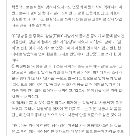
학문적으로는 어원이 밝혀져 있더라도 언중의 어원 의식이 약해져서 어
원으로부터 멀어진 형태가 널리 쓰이면 그 말을 표준어로 삼고, 어원에
충실한 형태이더라도 현실적으로 쓰이지 않는 말은 표준어로 삼지 않겠
다는 것을 다룬 조항이다.
① ‘강낭콩’은 중국의 ‘강남(江南)’ 지방에서 들여온 콩이기 때문에 붙여진
이름인데, ‘강남’의 형태가 변하여 ‘강낭’이 되었다. 제9항의 ‘남비’가 ‘냄
비’로 변한 것과 마찬가지로 언중이 이미 어원을 인식하지 않고 변한 형
태대로 발음하는 언어 현실을 그대로 반영하여 ‘강낭콩’으로 쓰게 한 것
이다.
② 예전에는 ‘지붕을 일 때에 쓰는 새끼’와 ‘좁은 골목이나 길’을 모두 ‘고
샅’으로 써 왔는데, 앞의 뜻의 말에 대해 어원 의식이 희박해져서 조사가
붙은 형태가 [고사시/고사슬] 등으로 발음되고 있으므로 앞의 뜻의 말을
‘고삿’으로 정한 것이다. ‘속고삿’은 초가지붕을 일 때 이엉을 얹기 전에
지붕 위에 건너질러 잡아매는 새끼이고, ‘겉고삿’은 이엉을 얹은 위에 걸
쳐 매는 새끼이다.
③ ‘월세(月貰)’와 뜻이 같은 말로서 과거에는 ‘삭월세’와 ‘사글세’가 모두
쓰였다. 그러나 ‘삭월세’를 한자어 ‘朔月貰’로 보는 것은 ‘사글세’의 음을
단순히 한자로 흉내 낸 것으로 보아 ‘사글세’만을 표준으로 삼은 것이다.
다만, 어원 의식이 여전히 남아 있어 어원을 의식한 형태가 쓰이는 것들
은 그 짝이 되는 비어원적인 형태보다 더 우선적으로 표준어 자격을 주도