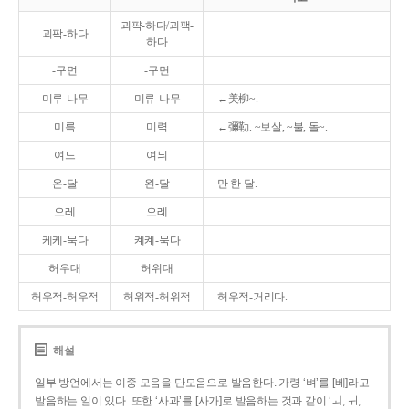
괴퍅-하다/괴팩-
괴팍-하다
하다
-구먼
-구면
미루-나무
미류-나무
←美柳~.
미륵
미력
←彌勒. ~보살, ~불, 돌~.
여느
여늬
온-달
왼-달
만 한 달.
으레
으례
케케-묵다
켸켸-묵다
허우대
허위대
허우적-허우적
허위적-허위적
허우적-거리다.
해설
일부 방언에서는 이중 모음을 단모음으로 발음한다. 가령 ‘벼’를 [베]라고
발음하는 일이 있다. 또한 ‘사과’를 [사가]로 발음하는 것과 같이 ‘ㅚ, ㅟ,