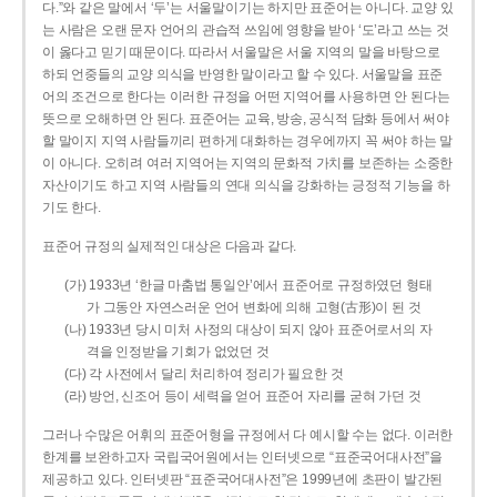
다.”와 같은 말에서 ‘두’는 서울말이기는 하지만 표준어는 아니다. 교양 있
는 사람은 오랜 문자 언어의 관습적 쓰임에 영향을 받아 ‘도’라고 쓰는 것
이 옳다고 믿기 때문이다. 따라서 서울말은 서울 지역의 말을 바탕으로
하되 언중들의 교양 의식을 반영한 말이라고 할 수 있다. 서울말을 표준
어의 조건으로 한다는 이러한 규정을 어떤 지역어를 사용하면 안 된다는
뜻으로 오해하면 안 된다. 표준어는 교육, 방송, 공식적 담화 등에서 써야
할 말이지 지역 사람들끼리 편하게 대화하는 경우에까지 꼭 써야 하는 말
이 아니다. 오히려 여러 지역어는 지역의 문화적 가치를 보존하는 소중한
자산이기도 하고 지역 사람들의 연대 의식을 강화하는 긍정적 기능을 하
기도 한다.
표준어 규정의 실제적인 대상은 다음과 같다.
(가) 1933년 ‘한글 마춤법 통일안’에서 표준어로 규정하였던 형태
가 그동안 자연스러운 언어 변화에 의해 고형(古形)이 된 것
(나) 1933년 당시 미처 사정의 대상이 되지 않아 표준어로서의 자
격을 인정받을 기회가 없었던 것
(다) 각 사전에서 달리 처리하여 정리가 필요한 것
(라) 방언, 신조어 등이 세력을 얻어 표준어 자리를 굳혀 가던 것
그러나 수많은 어휘의 표준어형을 규정에서 다 예시할 수는 없다. 이러한
한계를 보완하고자 국립국어원에서는 인터넷으로 “표준국어대사전”을
제공하고 있다. 인터넷판 “표준국어대사전”은 1999년에 초판이 발간된