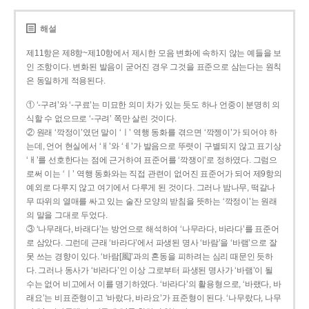
해설
제11항은 제8항~제10항에서 제시한 모음 변화에 속하지 않는 예들을 보
인 조항이다. 변화된 발음이 굳어진 경우 그것을 표준으로 삼는다는 원칙
은 동일하게 적용된다.
① ‘-구려’와 ‘-구료’는 미묘한 의미 차가 있는 듯도 하나 언중이 분명히 의
식할 수 없으므로 ‘-구려’ 쪽만 살린 것이다.
② 원래 ‘깍정이’였던 말이 ‘ㅣ’ 역행 동화를 겪으면 ‘깍젱이’가 되어야 하
는데, 언어 현실에서 ‘ㅐ’와 ‘ㅔ’가 발음으로 뚜렷이 구별되지 않고 표기상
‘ㅐ’를 선호한다는 점에 근거하여 표준어를 ‘깍쟁이’로 정하였다. 그럼으
로써 이는 ‘ㅣ’ 역행 동화와는 직접 관련이 없어진 표준어가 되어 제9항의
예외로 다루지 않고 여기에서 다루게 된 것이다. 그러나 밤나무, 떡갈나
무 따위의 열매를 싸고 있는 술잔 모양의 받침을 뜻하는 ‘깍정이’는 원래
의 말을 그대로 두었다.
③ ‘나무래다, 바래다’는 방언으로 해석하여 ‘나무라다, 바라다’를 표준어
로 삼았다. 그런데 근래 ‘바라다’에서 파생된 명사 ‘바람’을 ‘바램’으로 잘
못 쓰는 경향이 있다. ‘바람[風]’과의 혼동을 피하려는 심리 때문인 듯하
다. 그러나 동사가 ‘바라다’인 이상 그로부터 파생된 명사가 ‘바램’이 될
수는 없어 비고에서 이를 명기하였다. ‘바라다’의 활용형으로, ‘바랬다, 바
래요’는 비표준형이고 ‘바랐다, 바라요’가 표준형이 된다. ‘나무랐다, 나무