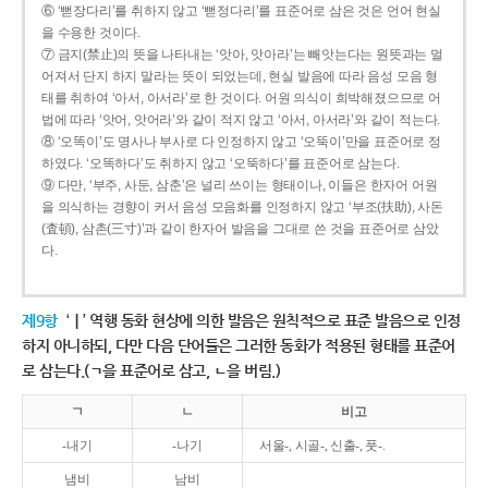
⑥ ‘뻗장다리’를 취하지 않고 ‘뻗정다리’를 표준어로 삼은 것은 언어 현실
을 수용한 것이다.
⑦ 금지(禁止)의 뜻을 나타내는 ‘앗아, 앗아라’는 빼앗는다는 원뜻과는 멀
어져서 단지 하지 말라는 뜻이 되었는데, 현실 발음에 따라 음성 모음 형
태를 취하여 ‘아서, 아서라’로 한 것이다. 어원 의식이 희박해졌으므로 어
법에 따라 ‘앗어, 앗어라’와 같이 적지 않고 ‘아서, 아서라’와 같이 적는다.
⑧ ‘오똑이’도 명사나 부사로 다 인정하지 않고 ‘오뚝이’만을 표준어로 정
하였다. ‘오똑하다’도 취하지 않고 ‘오뚝하다’를 표준어로 삼는다.
⑨ 다만, ‘부주, 사둔, 삼춘’은 널리 쓰이는 형태이나, 이들은 한자어 어원
을 의식하는 경향이 커서 음성 모음화를 인정하지 않고 ‘부조(扶助), 사돈
(査頓), 삼촌(三寸)’과 같이 한자어 발음을 그대로 쓴 것을 표준어로 삼았
다.
제9항
‘ㅣ’ 역행 동화 현상에 의한 발음은 원칙적으로 표준 발음으로 인정
하지 아니하되, 다만 다음 단어들은 그러한 동화가 적용된 형태를 표준어
로 삼는다.(ㄱ을 표준어로 삼고, ㄴ을 버림.)
ㄱ
ㄴ
비고
-내기
-나기
서울-, 시골-, 신출-, 풋-.
냄비
남비