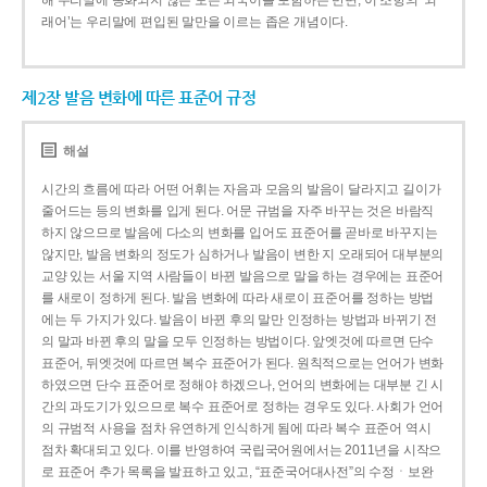
해 우리말에 동화되지 않은 모든 외국어를 포함하는 반면, 이 조항의 ‘외
래어’는 우리말에 편입된 말만을 이르는 좁은 개념이다.
제2장 발음 변화에 따른 표준어 규정
해설
시간의 흐름에 따라 어떤 어휘는 자음과 모음의 발음이 달라지고 길이가
줄어드는 등의 변화를 입게 된다. 어문 규범을 자주 바꾸는 것은 바람직
하지 않으므로 발음에 다소의 변화를 입어도 표준어를 곧바로 바꾸지는
않지만, 발음 변화의 정도가 심하거나 발음이 변한 지 오래되어 대부분의
교양 있는 서울 지역 사람들이 바뀐 발음으로 말을 하는 경우에는 표준어
를 새로이 정하게 된다. 발음 변화에 따라 새로이 표준어를 정하는 방법
에는 두 가지가 있다. 발음이 바뀐 후의 말만 인정하는 방법과 바뀌기 전
의 말과 바뀐 후의 말을 모두 인정하는 방법이다. 앞엣것에 따르면 단수
표준어, 뒤엣것에 따르면 복수 표준어가 된다. 원칙적으로는 언어가 변화
하였으면 단수 표준어로 정해야 하겠으나, 언어의 변화에는 대부분 긴 시
간의 과도기가 있으므로 복수 표준어로 정하는 경우도 있다. 사회가 언어
의 규범적 사용을 점차 유연하게 인식하게 됨에 따라 복수 표준어 역시
점차 확대되고 있다. 이를 반영하여 국립국어원에서는 2011년을 시작으
로 표준어 추가 목록을 발표하고 있고, “표준국어대사전”의 수정ㆍ보완