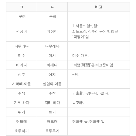
ㄱ
ㄴ
비고
-구려
-구료
1. 서울~, 알~, 찰~.
깍쟁이
깍정이
2. 도토리, 상수리 등의 받침은
‘깍정이’임.
나무라다
나무래다
미수
미시
미숫-가루.
바라다
바래다
‘바램[所望]’은 비표준어임.
상추
상치
~쌈.
시러베-아들
실업의-아들
주책
주착
←主着. ~망나니, ~없다.
지루-하다
지리-하다
←支離.
튀기
트기
허드레
허드래
허드렛-물, 허드렛-일.
호루라기
호루루기