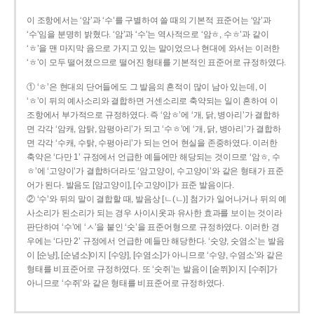
이 조항에서는 ‘암’과 ‘수’를 구별하여 쓸 때의 기본적 표준어는 ‘암’과
‘수’임을 분명히 밝혔다. ‘암’과 ‘수’는 역사적으로 ‘암ㅎ, 수ㅎ’과 같이
‘ㅎ’을 맨 마지막 음으로 가지고 있는 말이었으나 현대에 와서는 이러한
‘ㅎ’이 모두 떨어졌으므로 떨어진 형태를 기본적인 표준어로 규정하였다.
① ‘ㅎ’은 현대의 단어들에도 그 발음의 흔적이 많이 남아 있는데, 이
‘ㅎ’이 뒤의 예사소리와 결합하면 거센소리로 축약되는 일이 흔하여 이
조항에서 부가적으로 규정하였다. 즉 ‘암ㅎ’에 ‘개, 닭, 병아리’가 결합하
면 각각 ‘암캐, 암탉, 암평아리’가 되고 ‘수ㅎ’에 ‘개, 닭, 병아리’가 결합하
면 각각 ‘수캐, 수탉, 수평아리’가 되는 언어 현실을 존중하였다. 이러한
축약은 ‘다만 1’ 규정에서 언급한 예들에만 해당되는 것이므로 ‘암ㅎ, 수
ㅎ’에 ‘고양이’가 결합하더라도 ‘암고양이, 수고양이’와 같은 형태가 표준
어가 된다. 발음도 [암고양이], [수고양이]가 표준 발음이다.
② ‘수’와 뒤의 말이 결합할 때, 발음상 [ㄴ(ㄴ)] 첨가가 일어나거나 뒤의 예
사소리가 된소리가 되는 경우 사이시옷과 유사한 효과를 보이는 것이라
판단하여 ‘수’에 ‘ㅅ’을 붙인 ‘숫’을 표준어형으로 규정하였다. 이러한 경
우에는 ‘다만 2’ 규정에서 언급한 예들만 해당한다. ‘숫양, 숫염소’는 발음
이 [순냥], [순념소]이지 [수양], [수염소]가 아니므로 ‘수양, 수염소’와 같은
형태를 비표준어로 규정하였다. 또 ‘숫쥐’는 발음이 [숟쮜]이지 [수쥐]가
아니므로 ‘수쥐’와 같은 형태를 비표준어로 규정하였다.