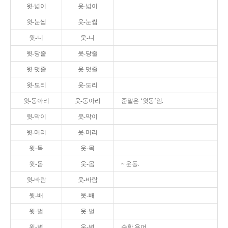
윗-넓이
웃-넓이
윗-눈썹
웃-눈썹
윗-니
웃-니
윗-당줄
웃-당줄
윗-덧줄
웃-덧줄
윗-도리
웃-도리
윗-동아리
웃-동아리
준말은 ‘윗동’임.
윗-막이
웃-막이
윗-머리
웃-머리
윗-목
웃-목
윗-몸
웃-몸
~ 운동.
윗-바람
웃-바람
윗-배
웃-배
윗-벌
웃-벌
윗-변
웃-변
수학 용어.