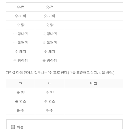
수-컷
숫-것
수-키와
숫-기와
수-탉
숫-닭
수-탕나귀
숫-당나귀
수-톨쩌귀
숫-돌쩌귀
수-퇘지
숫-돼지
수-평아리
숫-병아리
다만 2. 다음 단어의 접두사는 '숫-'으로 한다.(ㄱ을 표준어로 삼고, ㄴ을 버림.)
ㄱ
ㄴ
비고
숫-양
수-양
숫-염소
수-염소
숫-쥐
수-쥐
해설