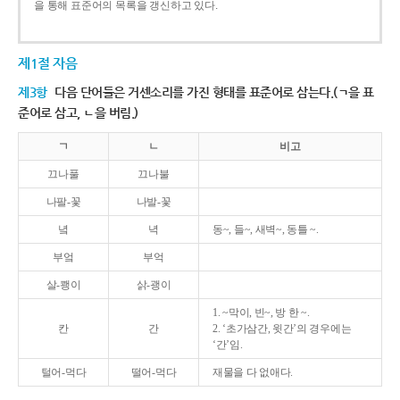
을 통해 표준어의 목록을 갱신하고 있다.
제1절 자음
제3항
다음 단어들은 거센소리를 가진 형태를 표준어로 삼는다.(ㄱ을 표
준어로 삼고, ㄴ을 버림.)
ㄱ
ㄴ
비고
끄나풀
끄나불
나팔-꽃
나발-꽃
녘
녁
동~, 들~, 새벽~, 동틀 ~.
부엌
부억
살-쾡이
삵-괭이
1. ~막이, 빈~, 방 한 ~.
칸
간
2. ‘초가삼간, 윗간’의 경우에는
‘간’임.
털어-먹다
떨어-먹다
재물을 다 없애다.