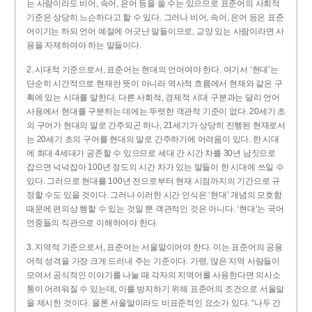
는 사람이라도 비어, 속어, 은어 등을 쓸 수는 있으므로 표준어의 사회적
기준은 상당히 느슨하다고 할 수 있다. 그러나 비어, 속어, 은어 등은 표준
어이기는 하되 언어 예절에 어긋난 말들이므로, 교양 있는 사람이라면 사
용을 자제하여야 하는 말들이다.
2. 시대적 기준으로서, 표준어는 현대의 언어여야 한다. 여기서 ‘현대’는
단순히 시간적으로 현재란 뜻이 아니라 역사적 흐름에서 현재와 같은 구
획에 있는 시대를 말한다. 다른 사회적, 경제적 시대 구분과는 달리 언어
사용에서 현대를 구분하는 데에는 뚜렷한 객관적 기준이 없다. 20세기 초
의 구어가 현대의 말로 간주되곤 하나, 21세기가 상당히 진행된 현재로서
는 20세기 초의 구어를 현대의 말로 간주하기에 어려움이 있다. 한 시대
에 최대 4세대가 공존할 수 있으므로 세대 간 시간 차를 30년 남짓으로
잡으면 넉넉잡아 100년 정도의 시간 차가 있는 말들이 한 시대에 쓰일 수
있다. 그러므로 현대를 100년 전으로부터 현재 시점까지의 기간으로 규
정할 수도 있을 것이다. 그러나 이러한 시간 인식은 ‘현대’ 개념의 모호함
때문에 편의상 행할 수 있는 것일 뿐 객관적인 것은 아니다. ‘현대’는 국어
언중들의 직관으로 이해하여야 한다.
3. 지역적 기준으로서, 표준어는 서울말이어야 한다. 이는 표준어의 공용
어적 성격을 가장 크게 드러내 주는 기준이다. 가령, 많은 지역 사람들이
모여서 공식적인 이야기를 나눌 때 각자의 지역어를 사용한다면 의사소
통이 어려워질 수 있는데, 이를 방지하기 위해 표준어의 조건으로 서울말
을 제시한 것이다. 물론 서울말이라도 비표준적인 요소가 있다. “나두 간