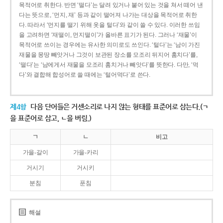
목적어로 취한다. 반면 ‘떨다’는 달려 있거나 붙어 있는 것을 쳐서 떼어 낸
다는 뜻으로, ‘먼지, 재’ 등과 같이 떨어져 나가는 대상을 목적어로 취한
다. 따라서 ‘먼지를 떨기 위해 옷을 털다’와 같이 쓸 수 있다. 이러한 쓰임
을 고려하면 ‘재떨이, 먼지떨이’가 올바른 표기가 된다. 그러나 ‘재물’이
목적어로 쓰이는 경우에는 유사한 의미로도 쓰인다. ‘털다’는 ‘남이 가진
재물을 몽땅 빼앗거나 그것이 보관된 장소를 모조리 뒤지어 훔치다’를,
‘떨다’는 ‘남에게서 재물을 모조리 훔치거나 빼앗다’를 뜻한다. 다만, ‘먹
다’와 결합해 합성어로 쓸 때에는 ‘털어먹다’로 쓴다.
제4항
다음 단어들은 거센소리로 나지 않는 형태를 표준어로 삼는다.(ㄱ
을 표준어로 삼고, ㄴ을 버림.)
ㄱ
ㄴ
비고
가을-갈이
가을-카리
거시기
거시키
분침
푼침
해설