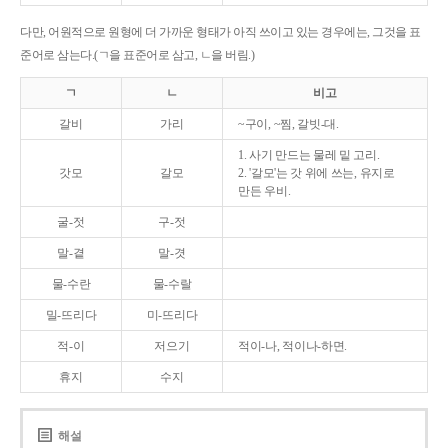
다만, 어원적으로 원형에 더 가까운 형태가 아직 쓰이고 있는 경우에는, 그것을 표
준어로 삼는다.(ㄱ을 표준어로 삼고, ㄴ을 버림.)
ㄱ
ㄴ
비고
갈비
가리
~구이, ~찜, 갈빗-대.
1. 사기 만드는 물레 밑 고리.
갓모
갈모
2. '갈모'는 갓 위에 쓰는, 유지로
만든 우비.
굴-젓
구-젓
말-곁
말-겻
물-수란
물-수랄
밀-뜨리다
미-뜨리다
적-이
저으기
적이-나, 적이나-하면.
휴지
수지
해설