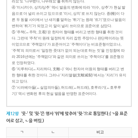
라요’도 ‘나무랬다, 나무래요’를 취하지 않는다.
④ ‘미시/미수, 상치/상추’ 역시 발음의 변화에 따라 ‘미수, 상추’가 현실 발
음으로 더 널리 쓰이고 있으므로 ‘미시, 상치’로 쓰지 않는다. 종(種)이 다
른 두 동물 사이에서 난 새끼를 말하는 ‘튀기’는 원래 ‘트기’였으나 발음이
변하여 ‘튀기’가 되었고 이 말이 널리 쓰이므로 표준어로 삼았다.
⑤ ‘주책(←주착, 主着)’은 한자어 형태를 버리고 변한 형태를 취한 것이
다. 그런데 ‘주착’이 원래 일정하게 자리 잡힌 주장이나 판단력이라는 뜻
이었으므로 ‘주책없다’가 표준어이고 ‘주책이다’는 비표준형이었으나,
‘주책’의 의미로서 ‘일정한 줏대가 없이 되는대로 하는 짓’을 인정함에 따
라 2016년에는 ‘주책없다’와 같은 의미로 쓰이는 ‘주책이다’를 표준형으
로 인정하였다.
⑥ ‘지루하다(←지리하다, 支離--)’ 역시 한자어 어원의 형태를 버리고 변
한 형태를 취한 것이다. 그러나 ‘지리멸렬(支離滅裂)’에서는 ‘지리’가 유지
되고 있다.
⑦ ‘시러베아들(←실업의아들), 허드레(←허드래), 호루라기(←호루루
기)’ 역시 변화된 후의 현실 발음을 반영한 표준어이다.
제12항
‘웃-’ 및 ‘윗-’은 명사 ‘위’에 맞추어 ‘윗-’으로 통일한다.(ㄱ을 표준
어로 삼고, ㄴ을 버림.)
ㄱ
ㄴ
비고