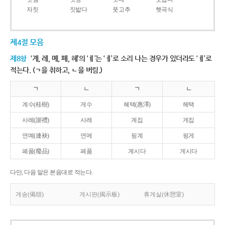
자칫
짓밟다
풋고추
햇곡식
제4절 모음
제8항
‘계, 례, 몌, 폐, 혜’의 ‘ㅖ’는 ‘ㅔ’로 소리 나는 경우가 있더라도 ‘ㅖ’로
적는다. (ㄱ을 취하고, ㄴ을 버림.)
ㄱ
ㄴ
ㄱ
ㄴ
계수(桂樹)
게수
혜택(惠澤)
헤택
사례(謝禮)
사레
계집
게집
연몌(連袂)
연메
핑계
핑게
폐품(廢品)
페품
계시다
게시다
다만, 다음 말은 본음대로 적는다.
게송(偈頌)
게시판(揭示板)
휴게실(休憩室)