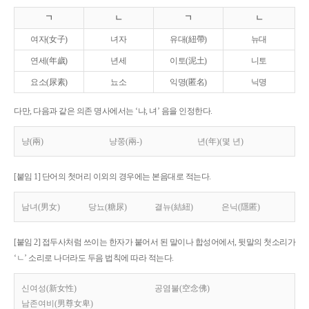
ㄱ
ㄴ
ㄱ
ㄴ
여자(女子)
녀자
유대(紐帶)
뉴대
연세(年歲)
년세
이토(泥土)
니토
요소(尿素)
뇨소
익명(匿名)
닉명
다만, 다음과 같은 의존 명사에서는 ‘냐, 녀’ 음을 인정한다.
냥(兩)
냥쭝(兩-)
년(年)(몇 년)
[붙임 1] 단어의 첫머리 이외의 경우에는 본음대로 적는다.
남녀(男女)
당뇨(糖尿)
결뉴(結紐)
은닉(隱匿)
[붙임 2] 접두사처럼 쓰이는 한자가 붙어서 된 말이나 합성어에서, 뒷말의 첫소리가
‘ㄴ’ 소리로 나더라도 두음 법칙에 따라 적는다.
신여성(新女性)
공염불(空念佛)
남존여비(男尊女卑)