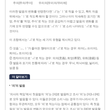
주의[주의/주이]
우리의[우리의/우리에]
이러한 발음의 변화를 반영한다면 ‘ㅢ’는 ‘ㅣ’로 적을 수 있고, 특히 자음
뒤에서는 ‘ㅣ’로 적도록 해야 할 것이다. 그러나 이미 익숙해진 표기인 ‘희
망, 주의’를 ‘히망, 주이’로 적는 것은 공감하기 어렵고 발음의 변화를 표
기에 모두 반영할 수도 없으므로 ‘ㅢ’가 ‘ㅣ’로 소리 나더라도 ‘ㅢ’로 적는
것이다.
이 조항에서는 ‘ㅢ’로 적는 세 가지 유형을 제시하고 있다.
① 모음 ‘ㅡ, ㅣ’가 줄어든 형태이므로 ‘ㅢ’로 적는 경우: 씌어(←쓰이어),
틔어(←트이어) 등
② 한자어이므로 ‘ㅢ’로 적는 경우: 의의(意義), 희망(希望), 유희(遊戱) 등
③ 발음과 표기의 전통에 따라 ‘ㅢ’로 적는 경우: 무늬, 하늬바람, 늴리리,
닁큼 등
더 알아보기
‘의’의 발음
‘의사의 책임’에서 첫음절의 ‘의’는 [의]로 발음하고 조사 ‘의’는 [의]나 [에]
로 모두 발음할 수 있다. 이들은 [이]로 소리 나는 경우가 아니라서 이 조
항과는 무관하지만, 모두 ‘의’로 적는다는 점에서 공통점이 있다. 즉 첫음
절의 ‘의’는 발음의 변화가 없으므로 ‘의’로 적고, 조사 ‘의’는 [에]로 발음할