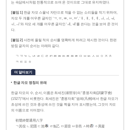
는 속담에서처럼 전통적으로 쓰여 온 것이므로 그대로 유지하였다.
[붙임 1]
한글 자모 스물넉 자만으로 적을 수 없는 소리들을 적기 위하여,
자모 두 개를 어우른 글자인 ‘ㄲ, ㄸ, ㅃ, ㅆ, ㅉ’, ‘ㅐ, ㅒ, ㅔ, ㅖ, ㅘ, ㅚ, ㅝ,
ㅟ, ㅢ’와 자모 세 개를 어우른 글자인 ‘ㅙ, ㅞ’를 쓴다는 것을 보여 준 것이
다.
[붙임 2]
사전에 올릴 적의 순서를 명확하게 하려고 제시한 것이다. 한편
받침 글자의 순서는 아래와 같다.
ㄱ ㄲ ㄳ ㄴ ㄵ ㄶ ㄷ ㄹ ㄺ ㄻ ㄼ ㄽ ㄾ ㄿ ㅀ ㅁ ㅂ ㅄ ㅅ ㅆ ㅇ ㅈ ㅊ
ㅋ ㅌ ㅍ ㅎ
더 알아보기
한글 자모 명칭의 유래
한글 자모의 수, 순서, 이름은 최세진(崔世珍)의 “훈몽자회(訓蒙字會)
(1527)”에서 비롯한다. 최세진은 “훈몽자회” 범례(凡例)에서 한글 자모가
초성에 쓰인 것과 종성에 쓰인 것을 짝을 지어 표시했는데, 그것이 자모
의 이름으로 이어졌다.
初聲終聲通用八字
ㄱ其役 ㄴ尼隱 ㄷ池
ㄹ梨乙 ㅁ眉音 ㅂ非邑 ㅅ時
ㆁ異凝