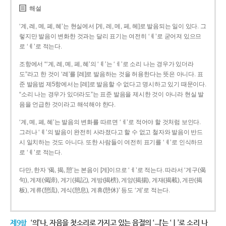
해설
‘계, 례, 몌, 폐, 혜’는 현실에서 [게, 레, 메, 페, 헤]로 발음되는 일이 있다. 그
렇지만 발음이 변화한 것과는 달리 표기는 여전히 ‘ㅖ’로 굳어져 있으므
로 ‘ㅖ’로 적는다.
조항에서 “‘계, 례, 몌, 폐, 혜’의 ‘ㅖ’는 ‘ㅔ’로 소리 나는 경우가 있더라
도”라고 한 것이 ‘례’를 [레]로 발음하는 것을 허용한다는 뜻은 아니다. 표
준 발음법 제5항에서는 [레]로 발음할 수 없다고 명시하고 있기 때문이다.
“소리 나는 경우가 있더라도”는 표준 발음을 제시한 것이 아니라 현실 발
음을 언급한 것이라고 해석해야 한다.
‘계, 몌, 폐, 혜’는 발음의 변화를 따르면 ‘ㅔ’로 적어야 할 것처럼 보인다.
그러나 ‘ㅖ’의 발음이 완전히 사라졌다고 할 수 없고 철자와 발음이 반드
시 일치하는 것도 아니다. 또한 사람들이 여전히 표기를 ‘ㅖ’로 인식하므
로 ‘ㅖ’로 적는다.
다만, 한자 ‘偈, 揭, 憩’는 본음이 [게]이므로 ‘ㅔ’로 적는다. 따라서 ‘게구(偈
句), 게제(偈諦), 게기(揭記), 게방(揭榜), 게양(揭揚), 게재(揭載), 게판(揭
板), 게류(憩流), 게식(憩息), 게휴(憩休)’ 등도 ‘게’로 적는다.
제9항
‘의’나, 자음을 첫소리로 가지고 있는 음절의 ‘ㅢ’는 ‘ㅣ’로 소리 나