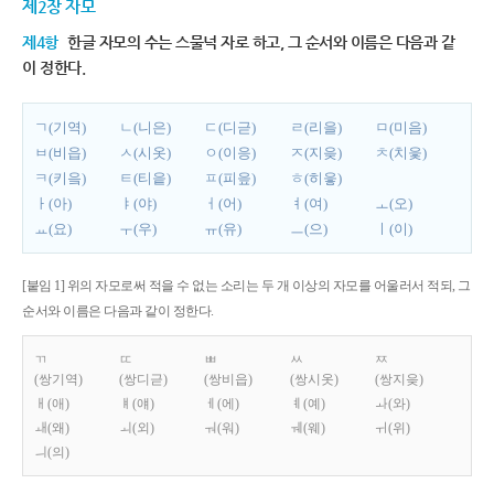
제2장 자모
제4항
한글 자모의 수는 스물넉 자로 하고, 그 순서와 이름은 다음과 같
이 정한다.
ㄱ(기역)
ㄴ(니은)
ㄷ(디귿)
ㄹ(리을)
ㅁ(미음)
ㅂ(비읍)
ㅅ(시옷)
ㅇ(이응)
ㅈ(지읒)
ㅊ(치읓)
ㅋ(키읔)
ㅌ(티읕)
ㅍ(피읖)
ㅎ(히읗)
ㅏ(아)
ㅑ(야)
ㅓ(어)
ㅕ(여)
ㅗ(오)
ㅛ(요)
ㅜ(우)
ㅠ(유)
ㅡ(으)
ㅣ(이)
[붙임 1] 위의 자모로써 적을 수 없는 소리는 두 개 이상의 자모를 어울러서 적되, 그
순서와 이름은 다음과 같이 정한다.
ㄲ
ㄸ
ㅃ
ㅆ
ㅉ
(쌍기역)
(쌍디귿)
(쌍비읍)
(쌍시옷)
(쌍지읒)
ㅐ(애)
ㅒ(얘)
ㅔ(에)
ㅖ(예)
ㅘ(와)
ㅙ(왜)
ㅚ(외)
ㅝ(워)
ㅞ(웨)
ㅟ(위)
ㅢ(의)