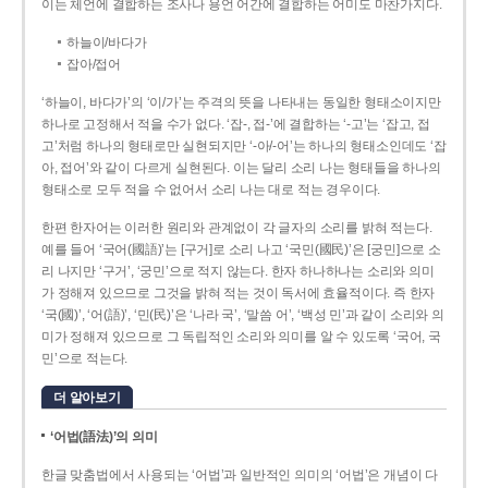
이는 체언에 결합하는 조사나 용언 어간에 결합하는 어미도 마찬가지다.
하늘이/바다가
잡아/접어
‘하늘이, 바다가’의 ‘이/가’는 주격의 뜻을 나타내는 동일한 형태소이지만
하나로 고정해서 적을 수가 없다. ‘잡-, 접-’에 결합하는 ‘-고’는 ‘잡고, 접
고’처럼 하나의 형태로만 실현되지만 ‘-아/-어’는 하나의 형태소인데도 ‘잡
아, 접어’와 같이 다르게 실현된다. 이는 달리 소리 나는 형태들을 하나의
형태소로 모두 적을 수 없어서 소리 나는 대로 적는 경우이다.
한편 한자어는 이러한 원리와 관계없이 각 글자의 소리를 밝혀 적는다.
예를 들어 ‘국어(國語)’는 [구거]로 소리 나고 ‘국민(國民)’은 [궁민]으로 소
리 나지만 ‘구거’, ‘궁민’으로 적지 않는다. 한자 하나하나는 소리와 의미
가 정해져 있으므로 그것을 밝혀 적는 것이 독서에 효율적이다. 즉 한자
‘국(國)’, ‘어(語)’, ‘민(民)’은 ‘나라 국’, ‘말씀 어’, ‘백성 민’과 같이 소리와 의
미가 정해져 있으므로 그 독립적인 소리와 의미를 알 수 있도록 ‘국어, 국
민’으로 적는다.
더 알아보기
‘어법(語法)’의 의미
한글 맞춤법에서 사용되는 ‘어법’과 일반적인 의미의 ‘어법’은 개념이 다