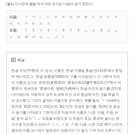
[붙임 2] 사전에 올릴 적의 자모 순서는 다음과 같이 정한다.
자음:
ㄱ
ㄲ
ㄴ
ㄷ
ㄸ
ㄹ
ㅁ
ㅂ
ㅃ
ㅅ
ㅆ
ㅇ
ㅈ
ㅉ
ㅊ
ㅋ
ㅌ
ㅍ
ㅎ
모음:
ㅏ
ㅐ
ㅑ
ㅒ
ㅓ
ㅔ
ㅕ
ㅖ
ㅗ
ㅘ
ㅙ
ㅚ
ㅛ
ㅜ
ㅝ
ㅞ
ㅟ
ㅠ
ㅡ
ㅢ
ㅣ
해설
한글 자모(字母)의 수, 순서, 이름은 ‘한글 마춤법 통일안(1933)’에서 분명
히 제시되었고, ‘한글 맞춤법(1988)’도 이를 이어받았다. 이 가운데 자모
의 이름과 순서는 최세진(崔世珍)의 “훈몽자회(訓蒙字會)(1527)”에서 비
롯한다. 최세진은 “훈몽자회” 범례(凡例)에서 한글 자모의 음가를 한자로
나타냈는데, 자음자의 경우 초성에 쓰인 것과 종성에 쓰인 것을 짝을 지
어 표시했고 그것이 글자의 이름으로 굳어졌다. 예를 들어 ‘ㄱ’ 아래에는
한자로 ‘其役’이라고 적었는데, ‘其(기)’는 초성의 음가를, ‘役(역)’은 종성
의 음가를 나타낸다. 기본적으로 자음자의 이름은 ‘니은, 리을, 미음, 비
읍’ 등과 같이 ‘ㅣㅡ’ 모음을 바탕으로 각 자음이 초성, 종성에 놓이는 방
식으로 지어졌다. 따라서 ‘ㄱ, ㄷ, ㅅ’도 ‘기윽, 디읃, 시읏’으로 해야 나머지
글자와 이름 표기에서 일관성이 있겠지만 “낫 놓고 기역 자도 모른다.”라