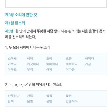
제3장 소리에 관한 것
제1절 된소리
제5항
한 단어 안에서 뚜렷한 까닭 없이 나는 된소리는 다음 음절의 첫소
리를 된소리로 적는다.
1. 두 모음 사이에서 나는 된소리
소쩍새
어깨
오빠
으뜸
아끼다
기쁘다
깨끗하다
어떠하다
해쓱하다
가끔
거꾸로
부썩
어찌
이따금
2. ‘ㄴ, ㄹ, ㅁ, ㅇ’ 받침 뒤에서 나는 된소리
산뜻하다
잔뜩
살짝
훨씬
담뿍
움찔
몽땅
엉뚱하다