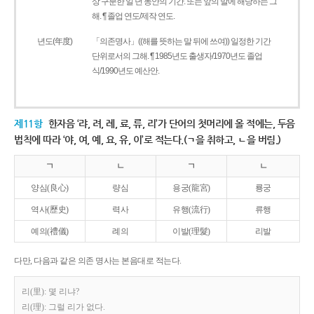
상 구분한 일 년 동안의 기간. 또는 앞의 말에 해당하는 그
해. ¶ 졸업 연도/제작 연도.
년도(年度)
「의존명사」((해를 뜻하는 말 뒤에 쓰여)) 일정한 기간
단위로서의 그해. ¶ 1985년도 출생자/1970년도 졸업
식/1990년도 예산안.
제11항
한자음 ‘랴, 려, 례, 료, 류, 리’가 단어의 첫머리에 올 적에는, 두음
법칙에 따라 ‘야, 여, 예, 요, 유, 이’로 적는다.(ㄱ을 취하고, ㄴ을 버림.)
ㄱ
ㄴ
ㄱ
ㄴ
양심(良心)
량심
용궁(龍宮)
룡궁
역사(歷史)
력사
유행(流行)
류행
예의(禮儀)
례의
이발(理髮)
리발
다만, 다음과 같은 의존 명사는 본음대로 적는다.
리(里): 몇 리냐?
리(理): 그럴 리가 없다.