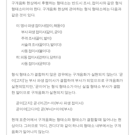
구개음화 현상에서 후행하는 형태소는 반드시 조사, 접미사와 같은 형식
형태소이어야 한다. 구개음화 현상에 관여하는 형식 형태소에는 다음과
같은 것이 있다.
이: 명사 파생 접미사(맏이, 해돋이)
부사 파생 접미사(같이, 굳이)
주격 조사(끝이, 밭이)
서술격 조사(끝이다, 밭이다)
사동 접미사(붙이다)
히: 피동 접미사(걷히다, 닫히다)
사동 접미사(굳히다)
형식 형태소가 결합하지 않은 경우에는 구개음화가 실현되지 않는다. ‘곧
이[고지]’는 부사 파생 접미사가 결합하여 부사가 되었으므로 구개음화가
실현되었지만, ‘곧이어’는 형식 형태소가 아닌 실질 형태소 부사가 결합
한 말이므로 구개음화가 실현되지 않는다.
곧이[고지]: 곧-­(어근)+­-이(부사 파생 접미사)
곧이어[고디어]: 곧(부사)+이어(부사)
현재 표준어에서 구개음화는 형태소와 형태소가 결합할 때 일어나는 현
상이다. 그러므로 ‘마디, 견디다’와 같이 하나의 형태소 내부에서는 구개
음화가 일어나지 않는다.