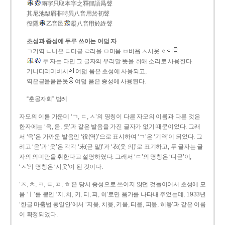
兩字只取本字之釋俚語爲聲
其尼池梨眉非時異八音用於初聲
役隱
乙音邑
凝八音用於終聲
초성과 종성에 두루 쓰이는 여덟 자
ㄱ기역 ㄴ니은 ㄷ디귿 ㄹ리을 ㅁ미음 ㅂ비읍 ㅅ시옷 ㆁ
두 자는 다만 그 글자의 우리말 뜻을 취해 소리로 사용한다.
기니디리미비시
여덟 음은 초성에 사용되고,
역은귿을음읍옷
여덟 음은 종성에 사용된다.
“훈몽자회” 범례
자모의 이름 가운데 ‘ㄱ, ㄷ, ㅅ’의 명칭이 다른 자모의 이름과 다른 것은
한자에는 ‘윽, 읃, 읏’과 같은 발음을 가진 글자가 없기 때문이었다. 그래
서 ‘윽’은 가까운 발음인 ‘役(역)’으로 표시하여 ‘ㄱ’은 ‘기역’이 되었다. 그
리고 ‘읃’과 ‘읏’은 각각 ‘末(귿 말)’과 ‘衣(옷 의)’로 표기하고, 두 글자는 글
자의 의미만을 취한다고 설명하였다. 그래서 ‘ㄷ’의 명칭은 ‘디귿’이,
‘ㅅ’의 명칭은 ‘시옷’이 된 것이다.
‘ㅈ, ㅊ, ㅋ, ㅌ, ㅍ, ㅎ’은 당시 종성으로 쓰이지 않던 것들이어서 초성에 모
음 ‘ㅣ’를 붙인 ‘지, 치, 키, 티, 피, 히’로만 음가를 나타내 주었는데, 1933년
‘한글 마춤법 통일안’에서 ‘지읒, 치읓, 키읔, 티읕, 피읖, 히읗’과 같은 이름
이 확정되었다.