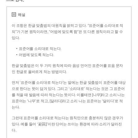
해설
이 조항은 한글 맞춤법의 대원칙을 밝히고 있다. “표준어를 소리대로 적
되”가 기본 원칙이라면, “어법에 맞도록 함”은 또 다른 원칙이라고 할 수
있다.
표준어를 소리대로 적는다.
어법에 맞도록 적는다.
한글 맞춤법은 이 두 가지 원칙에 따라 음성 언어인 표준어를 표음 문자
인 한글로 올바르게 적는 방법이다.
먼저 ‘표준어를 소리대로 적는다’는 말에는 한글 맞춤법이 표준어를 대상
으로 한다는 뜻이 담겨 있다. 그리고 ‘소리대로’ 적는다는 것은 그 표준어
를 적을 때 발음에 따라 적는다는 뜻이다. 이를테면 [나무]라고 소리 나는
표준어는 ‘나무’로 적고, [달리다]라고 소리 나는 표준어는 ‘달리다’로 적
는다.
그런데 표준어를 소리대로 적는다는 원칙만으로 충분하지 않은 경우가
있다. 예를 들어 ‘꽃[花]’이란 단어는 쓰이는 환경에 따라 소리가 달라진
다.