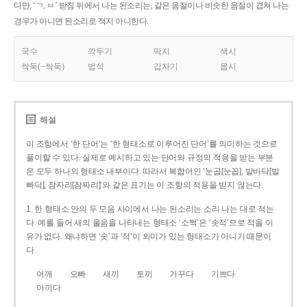
다만, ‘ㄱ, ㅂ’ 받침 뒤에서 나는 된소리는, 같은 음절이나 비슷한 음절이 겹쳐 나는
경우가 아니면 된소리로 적지 아니한다.
국수
깍두기
딱지
색시
싹둑(~싹둑)
법석
갑자기
몹시
해설
이 조항에서 ‘한 단어’는 ‘한 형태소로 이루어진 단어’를 의미하는 것으로
풀이할 수 있다. 실제로 예시하고 있는 단어와 규정의 적용을 받는 부분
은 모두 하나의 형태소 내부이다. 따라서 복합어인 ‘눈곱[눈꼽], 발바닥[발
빠닥], 잠자리[잠짜리]’와 같은 표기는 이 조항의 적용을 받지 않는다.
1. 한 형태소 안의 두 모음 사이에서 나는 된소리는 소리 나는 대로 적는
다. 예를 들어 새의 울음을 나타내는 형태소 ‘소쩍’은 ‘솟적’으로 적을 이
유가 없다. 왜냐하면 ‘솟’과 ‘적’이 의미가 있는 형태소가 아니기 때문이
다.
어깨
오빠
새끼
토끼
가꾸다
기쁘다
아끼다