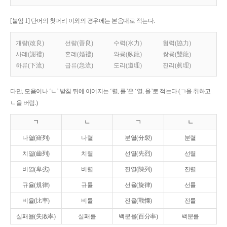
[붙임 1] 단어의 첫머리 이외의 경우에는 본음대로 적는다.
개량(改良)
선량(善良)
수력(水力)
협력(協力)
사례(謝禮)
혼례(婚禮)
와룡(臥龍)
쌍룡(雙龍)
하류(下流)
급류(急流)
도리(道理)
진리(眞理)
다만, 모음이나 ‘ㄴ’ 받침 뒤에 이어지는 ‘렬, 률’은 ‘열, 율’로 적는다.(ㄱ을 취하고
ㄴ을 버림.)
ㄱ
ㄴ
ㄱ
ㄴ
나열(羅列)
나렬
분열(分裂)
분렬
치열(齒列)
치렬
선열(先烈)
선렬
비열(卑劣)
비렬
진열(陳列)
진렬
규율(規律)
규률
선율(旋律)
선률
비율(比率)
비률
전율(戰慄)
전률
실패율(失敗率)
실패률
백분율(百分率)
백분률