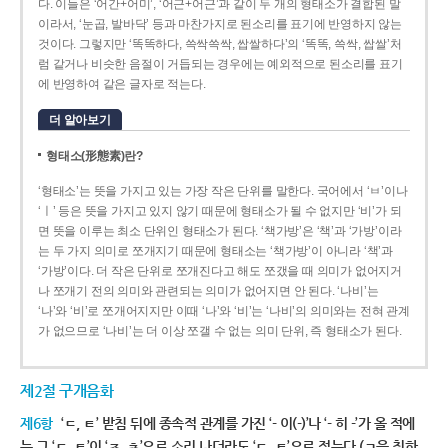
다. 이들은 ‘어간+어미’, ‘어근+어근’과 같이 두 개의 형태소가 결합된 말
이라서, ‘눈곱, 발바닥’ 등과 마찬가지로 된소리를 표기에 반영하지 않는
것이다. 그렇지만 ‘똑똑하다, 쓱싹쓱싹, 쌉쌀하다’의 ‘똑똑, 쓱싹, 쌉쌀’처
럼 같거나 비슷한 음절이 거듭되는 경우에는 예외적으로 된소리를 표기
에 반영하여 같은 글자로 적는다.
더 알아보기
형태소(形態素)란?
‘형태소’는 뜻을 가지고 있는 가장 작은 단위를 말한다. 국어에서 ‘ㅂ’이나
‘ㅣ’ 등은 뜻을 가지고 있지 않기 때문에 형태소가 될 수 없지만 ‘비’가 되
면 뜻을 이루는 최소 단위인 형태소가 된다. ‘책가방’은 ‘책’과 ‘가방’이라
는 두 가지 의미로 쪼개지기 때문에 형태소는 ‘책가방’이 아니라 ‘책’과
‘가방’이다. 더 작은 단위로 쪼개진다고 해도 쪼갰을 때 의미가 없어지거
나 쪼개기 전의 의미와 관련되는 의미가 없어지면 안 된다. ‘나비’는
‘나’와 ‘비’로 쪼개어지지만 이때 ‘나’와 ‘비’는 ‘나비’의 의미와는 전혀 관계
가 없으므로 ‘나비’는 더 이상 쪼갤 수 없는 의미 단위, 즉 형태소가 된다.
제2절 구개음화
제6항
‘ㄷ, ㅌ’ 받침 뒤에 종속적 관계를 가진 ‘- 이(-)’나 ‘- 히 -’가 올 적에
는 그 ‘ㄷ, ㅌ’이 ‘ㅈ, ㅊ’으로 소리 나더라도 ‘ㄷ, ㅌ’으로 적는다.(ㄱ을 취하