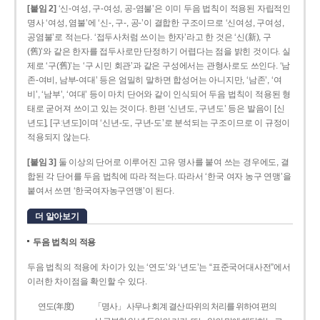
[붙임 2]
‘신-여성, 구-여성, 공-염불’은 이미 두음 법칙이 적용된 자립적인
명사 ‘여성, 염불’에 ‘신-, 구-, 공-’이 결합한 구조이므로 ‘신여성, 구여성,
공염불’로 적는다. ‘접두사처럼 쓰이는 한자’라고 한 것은 ‘신(新), 구
(舊)’와 같은 한자를 접두사로만 단정하기 어렵다는 점을 밝힌 것이다. 실
제로 ‘구(舊)’는 ‘구 시민 회관’과 같은 구성에서는 관형사로도 쓰인다. ‘남
존­-여비, 남부-­여대’ 등은 엄밀히 말하면 합성어는 아니지만, ‘남존’, ‘여
비’, ‘남부’, ‘여대’ 등이 마치 단어와 같이 인식되어 두음 법칙이 적용된 형
태로 굳어져 쓰이고 있는 것이다. 한편 ‘신년도, 구년도’ 등은 발음이 [신
년도], [구ː년도]이며 ‘신년­-도, 구년-­도’로 분석되는 구조이므로 이 규정이
적용되지 않는다.
[붙임 3]
둘 이상의 단어로 이루어진 고유 명사를 붙여 쓰는 경우에도, 결
합된 각 단어를 두음 법칙에 따라 적는다. 따라서 ‘한국 여자 농구 연맹’을
붙여서 쓰면 ‘한국여자농구연맹’이 된다.
더 알아보기
두음 법칙의 적용
두음 법칙의 적용에 차이가 있는 ‘연도’와 ‘년도’는 “표준국어대사전”에서
이러한 차이점을 확인할 수 있다.
연도(年度)
「명사」 사무나 회계 결산 따위의 처리를 위하여 편의