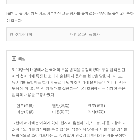
[붙임 3] 둘 이상의 단어로 이루어진 고유 명사를 붙여 쓰는 경우에도 붙임 2에 준하
여 적는다.
한국여자대학
대한요소비료회사
해설
제10항~제12항에서는 국어의 두음 법칙을 규정하였다. 두음 법칙은 단
어의 첫머리에 특정한 소리가 출현하지 못하는 현상을 말한다. ‘녀, 뇨,
뉴, 니’를 포함하는 한자어 음절이 단어 첫머리에 올 때는 ‘ㄴ’이 나타나지
못하여 ‘여, 요, 유, 이’의 형태로 실현되는데, 이 조항에서는 이러한 두음
법칙의 내용을 규정하였다.
연도(年度)
열반(涅槃)
요도(尿道)
이승(尼僧)
이공(泥工)
익사(溺死)
그런데 여기에는 예외가 있다. 한자어 음절이 ‘녀, 뇨, 뉴, 니’를 포함하고
있더라도 의존 명사에는 두음 법칙이 적용되지 않는다. 이는 의존 명사는
독립적으로 쓰이기보다는 그 앞의 말과 연결되어 하나의 단위를 구성하