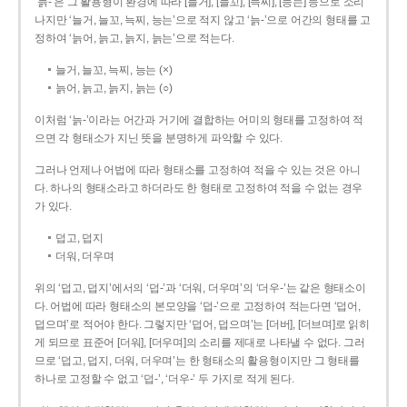
‘늙-’은 그 활용형이 환경에 따라 [늘거], [늘꼬], [늑찌], [능는] 등으로 소리
나지만 ‘늘거, 늘꼬, 늑찌, 능는’으로 적지 않고 ‘늙-’으로 어간의 형태를 고
정하여 ‘늙어, 늙고, 늙지, 늙는’으로 적는다.
늘거, 늘꼬, 늑찌, 능는 (×)
늙어, 늙고, 늙지, 늙는 (○)
이처럼 ‘늙-­’이라는 어간과 거기에 결합하는 어미의 형태를 고정하여 적
으면 각 형태소가 지닌 뜻을 분명하게 파악할 수 있다.
그러나 언제나 어법에 따라 형태소를 고정하여 적을 수 있는 것은 아니
다. 하나의 형태소라고 하더라도 한 형태로 고정하여 적을 수 없는 경우
가 있다.
덥고, 덥지
더워, 더우며
위의 ‘덥고, 덥지’에서의 ‘덥-­’과 ‘더워, 더우며’의 ‘더우-­’는 같은 형태소이
다. 어법에 따라 형태소의 본모양을 ‘덥-­’으로 고정하여 적는다면 ‘덥어,
덥으며’로 적어야 한다. 그렇지만 ‘덥어, 덥으며’는 [더버], [더브며]로 읽히
게 되므로 표준어 [더워], [더우며]의 소리를 제대로 나타낼 수 없다. 그러
므로 ‘덥고, 덥지, 더워, 더우며’는 한 형태소의 활용형이지만 그 형태를
하나로 고정할 수 없고 ‘덥-’, ‘더우-’ 두 가지로 적게 된다.