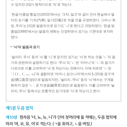
수 있지만 [의]가 원칙이므로 ‘의’로 적는다.
‘한글 마춤법 통일안(1933)’에서는 ‘긔챠, 일긔’와 같이 언어 현실에서 멀
어진 표기를 ‘기차(汽車), 일기(日氣)’로 적을 것을 규정하였다. 그러나 ‘희
망, 주의’는 [의]로 발음되므로 표기도 ‘ㅢ’로 한다고 규정하였다. ‘한글 맞
춤법(1988)’에서는 발음의 변화는 인정하면서 표기는 기존대로 유지하
였다.
‘늬’의 발음과 표기
‘늴리리, 무늬’ 등의 ‘늬’를 ‘니’로 읽지만 표기는 ‘늬’로 하는 것을 ‘ㄴ’의 음
가와 관련하여 설명하기도 한다. ‘무늬’의 ‘ㄴ’은 ‘어머니’의 ‘ㄴ’과 음가가
다르므로 이를 고려하여 ‘늬’로 적는다는 견해이다. 이에 따르면 ‘ㄴ’은
‘ㅣ(ㅑ, ㅕ, ㅛ, ㅠ)’와 결합하면 ‘어머니, 읽으니까’에서의 [니]처럼 경구개
음(硬口蓋音) [ɲ]으로 발음되지만, ‘늴리리, 무늬’ 등의 ‘늬’에서는 구개음
화하지 않은 ‘ㄴ’, 곧 치경음(齒莖音) [n]으로 발음된다. 이를 고려하여 ‘늴
리리, 무늬’ 등에서는 전통적인 표기대로 ‘늬’로 적는다고 본다.
제5절 두음 법칙
제10항
한자음 ‘녀, 뇨, 뉴, 니’가 단어 첫머리에 올 적에는, 두음 법칙에
따라 ‘여, 요, 유, 이’로 적는다. (ㄱ을 취하고, ㄴ을 버림.)