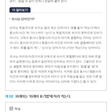
생이’, ‘밥을’과 같이 언제나 앞말에 붙여 쓴다.
더 알아보기
조사는 단어인가?
단어는 독립적으로 쓰이는 말의 최소 단위이다. 예를 들어 ‘먹는다’에서
동사의 어간 ‘먹-­’이나 어미 ‘­-는다’는 독립적으로 쓰이지 못하므로 단어가
아니다. 그래서 동사나 형용사의 어간과 여기에 결합하는 어미는 단어가
아니다. 동사의 어간이나 형용사의 어간은 어미와 서로 결합해야만 단어
가 된다. 예를 들어 ‘먹-’, ‘-는다’는 단어가 아니지만 ‘먹는다’는 단어이다.
조사는 어미와 마찬가지로 단독으로 쓰이지 못할뿐더러 체언 뒤에 연결
되어 실현된다는 점에서 일반적인 단어와는 차이가 있다. 그렇지만 조사
는 결합한 체언과 분리해도 체언이 자립성을 유지한다. ‘밥을’을 ‘밥’과
‘을’로 분리해도 ‘밥’은 여전히 자립적이다. 이러한 점은 동사나 형용사의
어간과 어미를 분리하면 어간과 어미가 모두 자립성을 잃는 것과 다른 점
이다. 이러한 이유로 조사는 어미보다는 단어에 가깝다고 할 수 있다.
제3항
외래어는 ‘외래어 표기법’에 따라 적는다.
해설