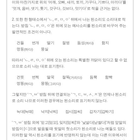
이와 마찬가지로 위의 ‘어깨, 오빠, 새끼, 토끼, 가꾸다, 기쁘다, 아끼다’를
‘엇개, 옵바, 샛기, 톳기, 갓구다, 깃브다, 앗기다’로 적을 근거는 없다.
2. 또한 한 형태소에서 ‘ㄴ, ㄹ, ㅁ, ㅇ’ 뒤에서 나는 된소리도 소리대로 적
는다. 받침 ‘ㄴ, ㄹ, ㅁ, ㅇ’은 뒤에 오는 예사소리를 된소리로 바꾸어 주는
필연적인 조건이 아니다.
건들
번개
딸기
절벙
듬성
함지
(하다)
껑둥
뭉실
(하다)
따라서 ‘ㄴ, ㄹ, ㅁ, ㅇ’ 뒤에 오는 된소리는 특별한 까닭이 있다고 할 수 없
으므로 소리 나는 대로 표기한다.
건뜻
번쩍
딸꾹
절뚝
듬뿍
함빡
(거리다)
껑뚱
뭉뚱
(하다)
(그리다)
그렇지만 ‘ㄱ, ㅂ’ 받침 뒤에 연결되는 ‘ㄱ, ㄷ, ㅂ, ㅅ, ㅈ’은 언제나 된소리
로 소리 나므로 이러한 경우에는 된소리로 표기하지 않는다.
늑대[늑때]
낙지[낙찌]
접시[접씨]
갑자기[갑짜기]
‘ㄱ, ㅂ’ 받침 외에 ‘믿고[믿꼬], 잊지[읻찌]’와 ‘낯설다[낟썰다]’처럼 앞말의
받침이 [ㄷ]으로 발음될 때 뒷말의 첫소리가 된소리로 나는 예들도 있다.
이러한 말 역시 된소리를 표기에 반영하지 않는데 이는 다른 이유에서이