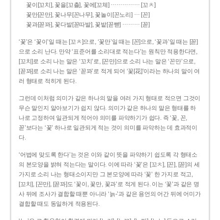
……………
꽃이[꼬치], 꽃을[꼬츨], 꽃에[꼬체]
[꼬ㅊ]
…
꽃만[꼰만], 꽃나무[꼰나무], 꽃놀이[꼰노리]
[꼰]
………
꽃과[꼳꽈], 꽃다발[꼳따발], 꽃밭[꼳빧]
[꼳]
‘꽃’은 ‘꽃이’일 때는 [꼬ㅊ]으로, ‘꽃만’일 때는 [꼰]으로, ‘꽃과’일 때는 [꼳]
으로 소리 난다. 만약 ‘표준어를 소리대로 적는다’는 원칙만 적용한다면,
[꼬치]로 소리 나는 말은 ‘꼬치’로, [꼰만]으로 소리 나는 말은 ‘꼰만’으로,
[꼳꽈]로 소리 나는 말은 ‘꼳꽈’로 적게 되어 ‘꽃[花]’이라는 하나의 말이 여
러 형태로 적히게 된다.
그런데 이처럼 의미가 같은 하나의 말을 여러 가지 형태로 적으면 그것이
무슨 말인지 알아보기가 쉽지 않다. 의미가 같은 하나의 말은 형태를 하
나로 고정하여 일관되게 적어야 의미를 파악하기가 쉽다. 즉 ‘꽃, 꼰,
꼳’보다는 ‘꽃’ 하나로 일관되게 적는 것이 의미를 파악하는 데 효과적이
다.
‘어법에 맞도록 한다’는 것은 이와 같이 뜻을 파악하기 쉽도록 각 형태소
의 본모양을 밝혀 적는다는 말이다. 이에 따라 ‘꽃’은 [꼬ㅊ], [꼰], [꼳]의 세
가지로 소리 나는 형태소이지만 그 본모양에 따라 ‘꽃’ 한 가지로 적고,
[꼬치], [꼰만], [꼳꽈]도 ‘꽃이, 꽃만, 꽃과’로 적게 된다. 이는 ‘꽃’과 같은 명
사 뒤에 조사가 결합할 때뿐 아니라 ‘늙-’과 같은 용언의 어간 뒤에 어미가
결합할 때도 동일하게 적용된다.