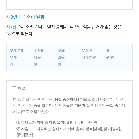
제3절 'ㄷ' 소리 받침
제7항
‘ㄷ’ 소리로 나는 받침 중에서 ‘ㄷ’으로 적을 근거가 없는 것은
‘ㅅ’으로 적는다.
덧저고리
돗자리
엇셈
웃어른
핫옷
무릇
사뭇
얼핏
자칫하면
뭇[衆]
옛
첫
헛
해설
‘ㄷ’ 소리로 나는 받침이란, 음절 종성에서 [ㄷ]으로 소리 나는 ‘ㄷ, ㅅ, ㅆ,
ㅈ, ㅊ, ㅌ, ㅎ’ 등을 말한다. 이 받침들은 다음과 같은 경우에 음절 종성에
서 [ㄷ]으로 소리가 난다.
① 형태소가 뒤에 오지 않을 때: 밭[받], 빚[빋], 꽃[꼳]
② 자음으로 시작하는 형태소가 뒤에 올 때: 밭과[받꽈], 젖다[젇따],
꽃병[꼳뼝]