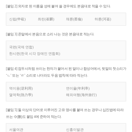
[붙임 2] 외자로 된 이름을 성에 붙여 쓸 경우에도 본음대로 적을 수 있다.
신립(申砬)
최린(崔麟)
채륜(蔡倫)
하륜(河崙)
[붙임 3] 준말에서 본음으로 소리 나는 것은 본음대로 적는다.
국련(국제 연합)
한시련(한국 시각 장애인 연합회)
[붙임 4] 접두사처럼 쓰이는 한자가 붙어서 된 말이나 합성어에서, 뒷말의 첫소리가
‘ㄴ’ 또는 ‘ㄹ’ 소리로 나더라도 두음 법칙에 따라 적는다.
역이용(逆利用)
연이율(年利率)
열역학(熱力學)
해외여행(海外旅行)
[붙임 5] 둘 이상의 단어로 이루어진 고유 명사를 붙여 쓰는 경우나 십진법에 따라
쓰는 수(數)도 붙임 4에 준하여 적는다.
서울여관
신흥이발관