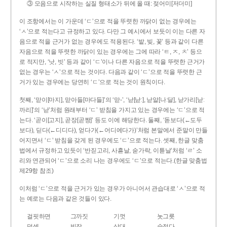
③ 모음으로 시작하는 실질 형태소가 뒤에 올 때: 젖어미[저더미]
이 조항에서는 이 가운데 ‘ㄷ’으로 적을 뚜렷한 까닭이 없는 경우에는
‘ㅅ’으로 적는다고 규정하고 있다. 다만 그 예시에서 보듯이 이는 다른 자
음으로 적을 근거가 없는 경우에도 적용된다. ‘밭, 빚, 꽃’ 등과 같이 다른
자음으로 적을 뚜렷한 까닭이 있는 경우에는 그에 따라 ‘ㅌ, ㅈ, ㅊ’ 등으
로 적지만, ‘낫, 빗’ 등과 같이 ‘ㄷ’이나 다른 자음으로 적을 뚜렷한 근거가
없는 경우는 ‘ㅅ’으로 적는 것이다. 다음과 같이 ‘ㄷ’으로 적을 뚜렷한 근
거가 있는 경우에는 당연히 ‘ㄷ’으로 적는 것이 원칙이다.
첫째, ‘맏이[마지], 맏아들[마다들]’의 ‘맏-’, ‘낟[낟ː], 낟알[나ː달], 낟가리[낟ː
까리]’의 ‘낟’처럼 원래부터 ‘ㄷ’ 받침을 가지고 있는 경우에는 ‘ㄷ’으로 적
는다. ‘곧이[고지], 곧장[곧짱]’ 등도 이에 해당한다. 둘째, ‘돋보다(←도두
보다), 딛다(←디디다), 얻다가(←어디에다가)’처럼 본말에서 준말이 만들
어지면서 ‘ㄷ’ 받침을 갖게 된 경우에도 ‘ㄷ’으로 적는다. 셋째, 한글 맞춤
법에서 규정하고 있듯이 ‘반짇고리, 사흗날, 숟가락, 이튿날’처럼 ‘ㄹ’ 소
리와 연관되어 ‘ㄷ’으로 소리 나는 경우에도 ‘ㄷ’으로 적는다.(한글 맞춤법
제29항 참조)
이처럼 ‘ㄷ’으로 적을 근거가 있는 경우가 아니어서 관습대로 ‘ㅅ’으로 적
는 예로는 다음과 같은 것들이 있다.
걸핏하면
그까짓
기껏
놋그릇
덧셈
빗장
삿대
숫접다