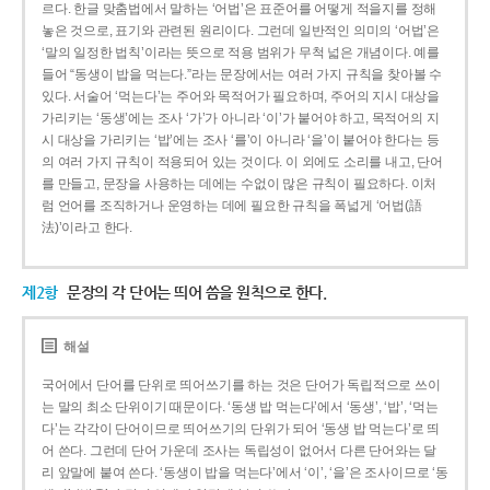
르다. 한글 맞춤법에서 말하는 ‘어법’은 표준어를 어떻게 적을지를 정해
놓은 것으로, 표기와 관련된 원리이다. 그런데 일반적인 의미의 ‘어법’은
‘말의 일정한 법칙’이라는 뜻으로 적용 범위가 무척 넓은 개념이다. 예를
들어 “동생이 밥을 먹는다.”라는 문장에서는 여러 가지 규칙을 찾아볼 수
있다. 서술어 ‘먹는다’는 주어와 목적어가 필요하며, 주어의 지시 대상을
가리키는 ‘동생’에는 조사 ‘가’가 아니라 ‘이’가 붙어야 하고, 목적어의 지
시 대상을 가리키는 ‘밥’에는 조사 ‘를’이 아니라 ‘을’이 붙어야 한다는 등
의 여러 가지 규칙이 적용되어 있는 것이다. 이 외에도 소리를 내고, 단어
를 만들고, 문장을 사용하는 데에는 수없이 많은 규칙이 필요하다. 이처
럼 언어를 조직하거나 운영하는 데에 필요한 규칙을 폭넓게 ‘어법(語
法)’이라고 한다.
제2항
문장의 각 단어는 띄어 씀을 원칙으로 한다.
해설
국어에서 단어를 단위로 띄어쓰기를 하는 것은 단어가 독립적으로 쓰이
는 말의 최소 단위이기 때문이다. ‘동생 밥 먹는다’에서 ‘동생’, ‘밥’, ‘먹는
다’는 각각이 단어이므로 띄어쓰기의 단위가 되어 ‘동생 밥 먹는다’로 띄
어 쓴다. 그런데 단어 가운데 조사는 독립성이 없어서 다른 단어와는 달
리 앞말에 붙여 쓴다. ‘동생이 밥을 먹는다’에서 ‘이’, ‘을’은 조사이므로 ‘동