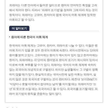
외래어는 다른 언어에서 들어온 말이므로 원어의 언어적인 특징을 고려
해서 적어야 한다. 따라서 ‘외래어 표기법’을 정하여 그에 따라 적는 것이
원칙이다. 외래어는 고유어, 한자어와 함께 국어의 어휘 체계에 정착한
어휘라고 할 수 있다.
더 알아보기
원어에 따른 한국어 어휘 체계
한국어의 어휘 체계는 고유어, 한자어, 외래어로 나눌 수 있다. 이들은 원
어에 차이가 있을 뿐 모두 한국어 어휘에 속한다. 국어사전에서는 단어의
원어를 밝히고 있다. 고유어에는 원어가 제시되어 있지 않고 한자어에는
한자가, 외래어에는 각 단어의 원어명과 로마자 표기가 제시되어 있어서
이로써 어휘 부류를 알 수가 있다. 외래어는 국어의 어휘 체계에 속하지
않는 외국어와 개념적으로 구별된다. 하지만 실생활에서 그 구별이 명확
하지 않을 때가 있다. 현실적으로는 국어사전에 실린 어휘는 외래어, 실
리지 않은 것은 외국어로 구별하는 것이 편리하다. 예컨대 ‘보이(boy)’가
‘식당이나 호텔 따위에서 접대하는 남자’를 의미할 때는 외래어지만 ‘소
년’의 뜻으로 쓰일 때는 외국어라고 할 수 있다. 외국어를 표기할 때도 외
래어 표기법의 원칙을 준용하는 일이 많다.