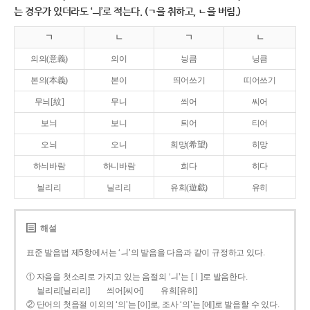
는 경우가 있더라도 ‘ㅢ’로 적는다. (ㄱ을 취하고, ㄴ을 버림.)
ㄱ
ㄴ
ㄱ
ㄴ
의의(意義)
의이
닁큼
닝큼
본의(本義)
본이
띄어쓰기
띠어쓰기
무늬[紋]
무니
씌어
씨어
보늬
보니
틔어
티어
오늬
오니
희망(希望)
히망
하늬바람
하니바람
희다
히다
늴리리
닐리리
유희(遊戱)
유히
해설
표준 발음법 제5항에서는 ‘ㅢ’의 발음을 다음과 같이 규정하고 있다.
① 자음을 첫소리로 가지고 있는 음절의 ‘ㅢ’는 [ㅣ]로 발음한다.
늴리리[닐리리]
씌어[씨어]
유희[유히]
② 단어의 첫음절 이외의 ‘의’는 [이]로, 조사 ‘의’는 [에]로 발음할 수 있다.