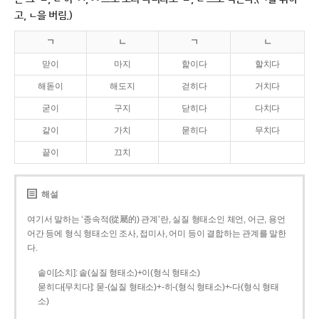
고, ㄴ을 버림.)
ㄱ
ㄴ
ㄱ
ㄴ
맏이
마지
핥이다
할치다
해돋이
해도지
걷히다
거치다
굳이
구지
닫히다
다치다
같이
가치
묻히다
무치다
끝이
끄치
해설
여기서 말하는 ‘종속적(從屬的) 관계’란, 실질 형태소인 체언, 어근, 용언
어간 등에 형식 형태소인 조사, 접미사, 어미 등이 결합하는 관계를 말한
다.
솥이[소치]: 솥(실질 형태소)+이(형식 형태소)
묻히다[무치다]: 묻­-(실질 형태소)+­-히­-(형식 형태소)+-다(형식 형태
소)