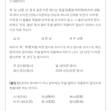
기 때문이다.
즉 ‘냥, 냥쭝, 년’ 등과 같은 의존 명사는 한글 맞춤법 제42항에 따라 앞말
과 띄어 쓰지만 언제나 의존하는 대상과 하나의 단위로 쓰인다. 이러한
이유로 이 말들은 독립된 단어로 잘 인식되지 않고, 그 결과 단어의 첫머
리에도 ‘연도, 열반’ 등과 달리 두음 법칙이 적용되지 않는다. 따라서 소리
나는 대로 적는다.
십 년
금 한 냥
은 두 냥쭝
따라서 ‘年’, ‘年度’처럼 의존 명사로 쓰이기도 하고 명사로 쓰이기도 하는
한자어의 경우에는 두음 법칙의 적용에서 차이가 난다. ‘년, 년도’가 의존
명사라면 ‘연, 연도’는 명사이다.
연 강수량(명사)
일 년(의존 명사)
생산 연도(명사)
2018 년도(의존 명사)
[붙임 1]
단어의 첫머리가 아닌 경우에는 두음 법칙이 적용되지 않으므로
본음대로 적는 것이다.
소녀(少女)
만년(晩年)
배뇨(排尿)
비구니(比丘尼)
운니(雲泥)
탐닉(耽溺)