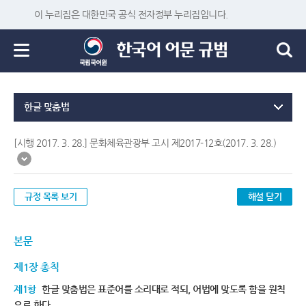
이 누리집은 대한민국 공식 전자정부 누리집입니다.
한글 맞춤법
[시행 2017. 3. 28.] 문화체육관광부 고시 제2017-12호(2017. 3. 28.)
규정 목록 보기
해설 닫기
본문
제1장 총칙
제1항
한글 맞춤법은 표준어를 소리대로 적되, 어법에 맞도록 함을 원칙
으로 한다.