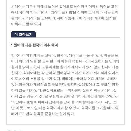
외래어는 다른 언어에서 들어온 말이므로 원어의 언어적인 특징을 고려
해서 적어야 한다. 따라서 ‘외래어 표기법’을 정하여 그에 따라 적는 것이
원칙이다. 외래어는 고유어, 한자어와 함께 국어의 어휘 체계에 정착한
어휘라고 할 수 있다.
더 알아보기
원어에 따른 한국어 어휘 체계
한국어의 어휘 체계는 고유어, 한자어, 외래어로 나눌 수 있다. 이들은 원
어에 차이가 있을 뿐 모두 한국어 어휘에 속한다. 국어사전에서는 단어의
원어를 밝히고 있다. 고유어에는 원어가 제시되어 있지 않고 한자어에는
한자가, 외래어에는 각 단어의 원어명과 로마자 표기가 제시되어 있어서
이로써 어휘 부류를 알 수가 있다. 외래어는 국어의 어휘 체계에 속하지
않는 외국어와 개념적으로 구별된다. 하지만 실생활에서 그 구별이 명확
하지 않을 때가 있다. 현실적으로는 국어사전에 실린 어휘는 외래어, 실
리지 않은 것은 외국어로 구별하는 것이 편리하다. 예컨대 ‘보이(boy)’가
‘식당이나 호텔 따위에서 접대하는 남자’를 의미할 때는 외래어지만 ‘소
년’의 뜻으로 쓰일 때는 외국어라고 할 수 있다. 외국어를 표기할 때도 외
래어 표기법의 원칙을 준용하는 일이 많다.