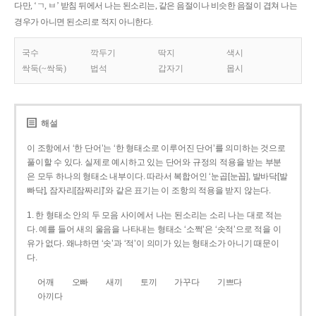
다만, ‘ㄱ, ㅂ’ 받침 뒤에서 나는 된소리는, 같은 음절이나 비슷한 음절이 겹쳐 나는
경우가 아니면 된소리로 적지 아니한다.
국수
깍두기
딱지
색시
싹둑(~싹둑)
법석
갑자기
몹시
해설
이 조항에서 ‘한 단어’는 ‘한 형태소로 이루어진 단어’를 의미하는 것으로
풀이할 수 있다. 실제로 예시하고 있는 단어와 규정의 적용을 받는 부분
은 모두 하나의 형태소 내부이다. 따라서 복합어인 ‘눈곱[눈꼽], 발바닥[발
빠닥], 잠자리[잠짜리]’와 같은 표기는 이 조항의 적용을 받지 않는다.
1. 한 형태소 안의 두 모음 사이에서 나는 된소리는 소리 나는 대로 적는
다. 예를 들어 새의 울음을 나타내는 형태소 ‘소쩍’은 ‘솟적’으로 적을 이
유가 없다. 왜냐하면 ‘솟’과 ‘적’이 의미가 있는 형태소가 아니기 때문이
다.
어깨
오빠
새끼
토끼
가꾸다
기쁘다
아끼다