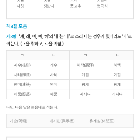
자칫
짓밟다
풋고추
햇곡식
제4절 모음
제8항
‘계, 례, 몌, 폐, 혜’의 ‘ㅖ’는 ‘ㅔ’로 소리 나는 경우가 있더라도 ‘ㅖ’로
적는다. (ㄱ을 취하고, ㄴ을 버림.)
ㄱ
ㄴ
ㄱ
ㄴ
계수(桂樹)
게수
혜택(惠澤)
헤택
사례(謝禮)
사레
계집
게집
연몌(連袂)
연메
핑계
핑게
폐품(廢品)
페품
계시다
게시다
다만, 다음 말은 본음대로 적는다.
게송(偈頌)
게시판(揭示板)
휴게실(休憩室)