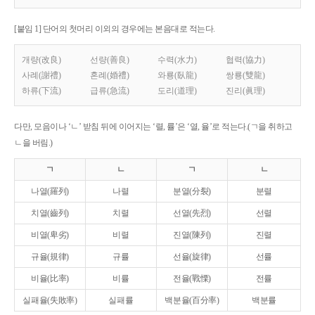
[붙임 1] 단어의 첫머리 이외의 경우에는 본음대로 적는다.
개량(改良)
선량(善良)
수력(水力)
협력(協力)
사례(謝禮)
혼례(婚禮)
와룡(臥龍)
쌍룡(雙龍)
하류(下流)
급류(急流)
도리(道理)
진리(眞理)
다만, 모음이나 ‘ㄴ’ 받침 뒤에 이어지는 ‘렬, 률’은 ‘열, 율’로 적는다.(ㄱ을 취하고
ㄴ을 버림.)
ㄱ
ㄴ
ㄱ
ㄴ
나열(羅列)
나렬
분열(分裂)
분렬
치열(齒列)
치렬
선열(先烈)
선렬
비열(卑劣)
비렬
진열(陳列)
진렬
규율(規律)
규률
선율(旋律)
선률
비율(比率)
비률
전율(戰慄)
전률
실패율(失敗率)
실패률
백분율(百分率)
백분률