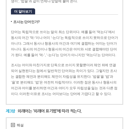
생이’, ‘밥을’과 같이 언제나 앞말에 붙여 쓴다.
더 알아보기
조사는 단어인가?
단어는 독립적으로 쓰이는 말의 최소 단위이다. 예를 들어 ‘먹는다’에서
동사의 어간 ‘먹-­’이나 어미 ‘­-는다’는 독립적으로 쓰이지 못하므로 단어가
아니다. 그래서 동사나 형용사의 어간과 여기에 결합하는 어미는 단어가
아니다. 동사의 어간이나 형용사의 어간은 어미와 서로 결합해야만 단어
가 된다. 예를 들어 ‘먹-’, ‘-는다’는 단어가 아니지만 ‘먹는다’는 단어이다.
조사는 어미와 마찬가지로 단독으로 쓰이지 못할뿐더러 체언 뒤에 연결
되어 실현된다는 점에서 일반적인 단어와는 차이가 있다. 그렇지만 조사
는 결합한 체언과 분리해도 체언이 자립성을 유지한다. ‘밥을’을 ‘밥’과
‘을’로 분리해도 ‘밥’은 여전히 자립적이다. 이러한 점은 동사나 형용사의
어간과 어미를 분리하면 어간과 어미가 모두 자립성을 잃는 것과 다른 점
이다. 이러한 이유로 조사는 어미보다는 단어에 가깝다고 할 수 있다.
제3항
외래어는 ‘외래어 표기법’에 따라 적는다.
해설