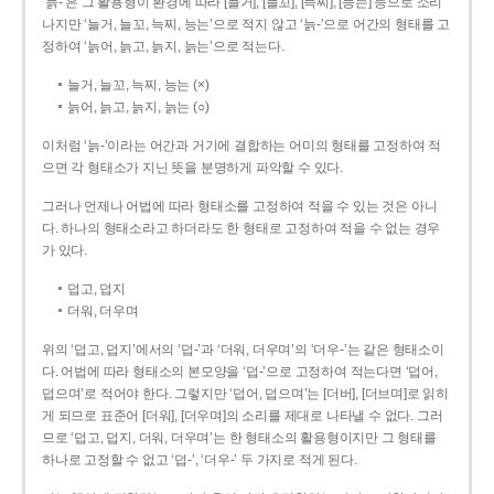
‘늙-’은 그 활용형이 환경에 따라 [늘거], [늘꼬], [늑찌], [능는] 등으로 소리
나지만 ‘늘거, 늘꼬, 늑찌, 능는’으로 적지 않고 ‘늙-’으로 어간의 형태를 고
정하여 ‘늙어, 늙고, 늙지, 늙는’으로 적는다.
늘거, 늘꼬, 늑찌, 능는 (×)
늙어, 늙고, 늙지, 늙는 (○)
이처럼 ‘늙-­’이라는 어간과 거기에 결합하는 어미의 형태를 고정하여 적
으면 각 형태소가 지닌 뜻을 분명하게 파악할 수 있다.
그러나 언제나 어법에 따라 형태소를 고정하여 적을 수 있는 것은 아니
다. 하나의 형태소라고 하더라도 한 형태로 고정하여 적을 수 없는 경우
가 있다.
덥고, 덥지
더워, 더우며
위의 ‘덥고, 덥지’에서의 ‘덥-­’과 ‘더워, 더우며’의 ‘더우-­’는 같은 형태소이
다. 어법에 따라 형태소의 본모양을 ‘덥-­’으로 고정하여 적는다면 ‘덥어,
덥으며’로 적어야 한다. 그렇지만 ‘덥어, 덥으며’는 [더버], [더브며]로 읽히
게 되므로 표준어 [더워], [더우며]의 소리를 제대로 나타낼 수 없다. 그러
므로 ‘덥고, 덥지, 더워, 더우며’는 한 형태소의 활용형이지만 그 형태를
하나로 고정할 수 없고 ‘덥-’, ‘더우-’ 두 가지로 적게 된다.