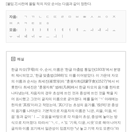
[붙임 2] 사전에 올릴 적의 자모 순서는 다음과 같이 정한다.
자음:
ㄱ
ㄲ
ㄴ
ㄷ
ㄸ
ㄹ
ㅁ
ㅂ
ㅃ
ㅅ
ㅆ
ㅇ
ㅈ
ㅉ
ㅊ
ㅋ
ㅌ
ㅍ
ㅎ
모음:
ㅏ
ㅐ
ㅑ
ㅒ
ㅓ
ㅔ
ㅕ
ㅖ
ㅗ
ㅘ
ㅙ
ㅚ
ㅛ
ㅜ
ㅝ
ㅞ
ㅟ
ㅠ
ㅡ
ㅢ
ㅣ
해설
한글 자모(字母)의 수, 순서, 이름은 ‘한글 마춤법 통일안(1933)’에서 분명
히 제시되었고, ‘한글 맞춤법(1988)’도 이를 이어받았다. 이 가운데 자모
의 이름과 순서는 최세진(崔世珍)의 “훈몽자회(訓蒙字會)(1527)”에서 비
롯한다. 최세진은 “훈몽자회” 범례(凡例)에서 한글 자모의 음가를 한자로
나타냈는데, 자음자의 경우 초성에 쓰인 것과 종성에 쓰인 것을 짝을 지
어 표시했고 그것이 글자의 이름으로 굳어졌다. 예를 들어 ‘ㄱ’ 아래에는
한자로 ‘其役’이라고 적었는데, ‘其(기)’는 초성의 음가를, ‘役(역)’은 종성
의 음가를 나타낸다. 기본적으로 자음자의 이름은 ‘니은, 리을, 미음, 비
읍’ 등과 같이 ‘ㅣㅡ’ 모음을 바탕으로 각 자음이 초성, 종성에 놓이는 방
식으로 지어졌다. 따라서 ‘ㄱ, ㄷ, ㅅ’도 ‘기윽, 디읃, 시읏’으로 해야 나머지
글자와 이름 표기에서 일관성이 있겠지만 “낫 놓고 기역 자도 모른다.”라