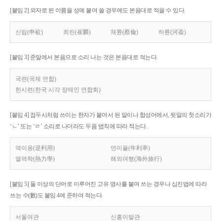
[붙임 2] 외자로 된 이름을 성에 붙여 쓸 경우에도 본음대로 적을 수 있다.
신립(申砬)
최린(崔麟)
채륜(蔡倫)
하륜(河崙)
[붙임 3] 준말에서 본음으로 소리 나는 것은 본음대로 적는다.
국련(국제 연합)
한시련(한국 시각 장애인 연합회)
[붙임 4] 접두사처럼 쓰이는 한자가 붙어서 된 말이나 합성어에서, 뒷말의 첫소리가
‘ㄴ’ 또는 ‘ㄹ’ 소리로 나더라도 두음 법칙에 따라 적는다.
역이용(逆利用)
연이율(年利率)
열역학(熱力學)
해외여행(海外旅行)
[붙임 5] 둘 이상의 단어로 이루어진 고유 명사를 붙여 쓰는 경우나 십진법에 따라
쓰는 수(數)도 붙임 4에 준하여 적는다.
서울여관
신흥이발관