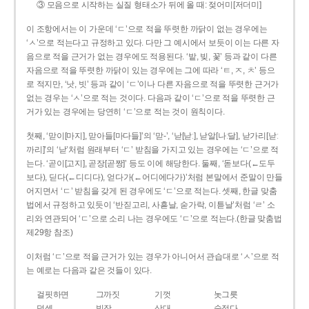
③ 모음으로 시작하는 실질 형태소가 뒤에 올 때: 젖어미[저더미]
이 조항에서는 이 가운데 ‘ㄷ’으로 적을 뚜렷한 까닭이 없는 경우에는
‘ㅅ’으로 적는다고 규정하고 있다. 다만 그 예시에서 보듯이 이는 다른 자
음으로 적을 근거가 없는 경우에도 적용된다. ‘밭, 빚, 꽃’ 등과 같이 다른
자음으로 적을 뚜렷한 까닭이 있는 경우에는 그에 따라 ‘ㅌ, ㅈ, ㅊ’ 등으
로 적지만, ‘낫, 빗’ 등과 같이 ‘ㄷ’이나 다른 자음으로 적을 뚜렷한 근거가
없는 경우는 ‘ㅅ’으로 적는 것이다. 다음과 같이 ‘ㄷ’으로 적을 뚜렷한 근
거가 있는 경우에는 당연히 ‘ㄷ’으로 적는 것이 원칙이다.
첫째, ‘맏이[마지], 맏아들[마다들]’의 ‘맏-’, ‘낟[낟ː], 낟알[나ː달], 낟가리[낟ː
까리]’의 ‘낟’처럼 원래부터 ‘ㄷ’ 받침을 가지고 있는 경우에는 ‘ㄷ’으로 적
는다. ‘곧이[고지], 곧장[곧짱]’ 등도 이에 해당한다. 둘째, ‘돋보다(←도두
보다), 딛다(←디디다), 얻다가(←어디에다가)’처럼 본말에서 준말이 만들
어지면서 ‘ㄷ’ 받침을 갖게 된 경우에도 ‘ㄷ’으로 적는다. 셋째, 한글 맞춤
법에서 규정하고 있듯이 ‘반짇고리, 사흗날, 숟가락, 이튿날’처럼 ‘ㄹ’ 소
리와 연관되어 ‘ㄷ’으로 소리 나는 경우에도 ‘ㄷ’으로 적는다.(한글 맞춤법
제29항 참조)
이처럼 ‘ㄷ’으로 적을 근거가 있는 경우가 아니어서 관습대로 ‘ㅅ’으로 적
는 예로는 다음과 같은 것들이 있다.
걸핏하면
그까짓
기껏
놋그릇
덧셈
빗장
삿대
숫접다