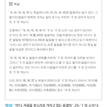
해설
‘계, 례, 몌, 폐, 혜’는 현실에서 [게, 레, 메, 페, 헤]로 발음되는 일이 있다. 그
렇지만 발음이 변화한 것과는 달리 표기는 여전히 ‘ㅖ’로 굳어져 있으므
로 ‘ㅖ’로 적는다.
조항에서 “‘계, 례, 몌, 폐, 혜’의 ‘ㅖ’는 ‘ㅔ’로 소리 나는 경우가 있더라
도”라고 한 것이 ‘례’를 [레]로 발음하는 것을 허용한다는 뜻은 아니다. 표
준 발음법 제5항에서는 [레]로 발음할 수 없다고 명시하고 있기 때문이다.
“소리 나는 경우가 있더라도”는 표준 발음을 제시한 것이 아니라 현실 발
음을 언급한 것이라고 해석해야 한다.
‘계, 몌, 폐, 혜’는 발음의 변화를 따르면 ‘ㅔ’로 적어야 할 것처럼 보인다.
그러나 ‘ㅖ’의 발음이 완전히 사라졌다고 할 수 없고 철자와 발음이 반드
시 일치하는 것도 아니다. 또한 사람들이 여전히 표기를 ‘ㅖ’로 인식하므
로 ‘ㅖ’로 적는다.
다만, 한자 ‘偈, 揭, 憩’는 본음이 [게]이므로 ‘ㅔ’로 적는다. 따라서 ‘게구(偈
句), 게제(偈諦), 게기(揭記), 게방(揭榜), 게양(揭揚), 게재(揭載), 게판(揭
板), 게류(憩流), 게식(憩息), 게휴(憩休)’ 등도 ‘게’로 적는다.
제9항
‘의’나, 자음을 첫소리로 가지고 있는 음절의 ‘ㅢ’는 ‘ㅣ’로 소리 나