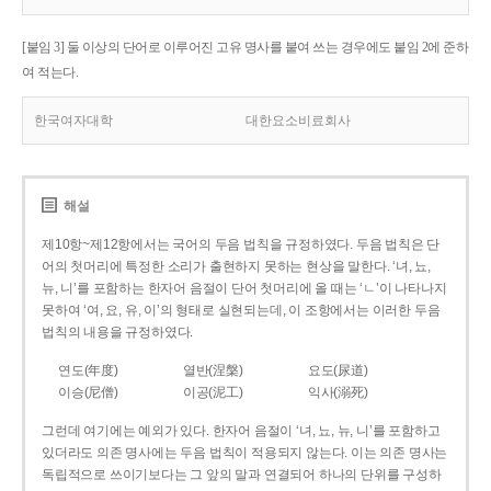
[붙임 3] 둘 이상의 단어로 이루어진 고유 명사를 붙여 쓰는 경우에도 붙임 2에 준하
여 적는다.
한국여자대학
대한요소비료회사
해설
제10항~제12항에서는 국어의 두음 법칙을 규정하였다. 두음 법칙은 단
어의 첫머리에 특정한 소리가 출현하지 못하는 현상을 말한다. ‘녀, 뇨,
뉴, 니’를 포함하는 한자어 음절이 단어 첫머리에 올 때는 ‘ㄴ’이 나타나지
못하여 ‘여, 요, 유, 이’의 형태로 실현되는데, 이 조항에서는 이러한 두음
법칙의 내용을 규정하였다.
연도(年度)
열반(涅槃)
요도(尿道)
이승(尼僧)
이공(泥工)
익사(溺死)
그런데 여기에는 예외가 있다. 한자어 음절이 ‘녀, 뇨, 뉴, 니’를 포함하고
있더라도 의존 명사에는 두음 법칙이 적용되지 않는다. 이는 의존 명사는
독립적으로 쓰이기보다는 그 앞의 말과 연결되어 하나의 단위를 구성하