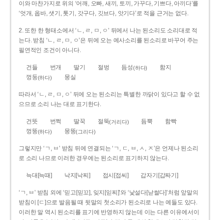
이와 마찬가지로 위의 ‘어깨, 오빠, 새끼, 토끼, 가꾸다, 기쁘다, 아끼다’를
‘엇개, 옵바, 샛기, 톳기, 갓구다, 깃브다, 앗기다’로 적을 근거는 없다.
2. 또한 한 형태소에서 ‘ㄴ, ㄹ, ㅁ, ㅇ’ 뒤에서 나는 된소리도 소리대로 적
는다. 받침 ‘ㄴ, ㄹ, ㅁ, ㅇ’은 뒤에 오는 예사소리를 된소리로 바꾸어 주는
필연적인 조건이 아니다.
건들
번개
딸기
절벙
듬성
함지
(하다)
껑둥
뭉실
(하다)
따라서 ‘ㄴ, ㄹ, ㅁ, ㅇ’ 뒤에 오는 된소리는 특별한 까닭이 있다고 할 수 없
으므로 소리 나는 대로 표기한다.
건뜻
번쩍
딸꾹
절뚝
듬뿍
함빡
(거리다)
껑뚱
뭉뚱
(하다)
(그리다)
그렇지만 ‘ㄱ, ㅂ’ 받침 뒤에 연결되는 ‘ㄱ, ㄷ, ㅂ, ㅅ, ㅈ’은 언제나 된소리
로 소리 나므로 이러한 경우에는 된소리로 표기하지 않는다.
늑대[늑때]
낙지[낙찌]
접시[접씨]
갑자기[갑짜기]
‘ㄱ, ㅂ’ 받침 외에 ‘믿고[믿꼬], 잊지[읻찌]’와 ‘낯설다[낟썰다]’처럼 앞말의
받침이 [ㄷ]으로 발음될 때 뒷말의 첫소리가 된소리로 나는 예들도 있다.
이러한 말 역시 된소리를 표기에 반영하지 않는데 이는 다른 이유에서이