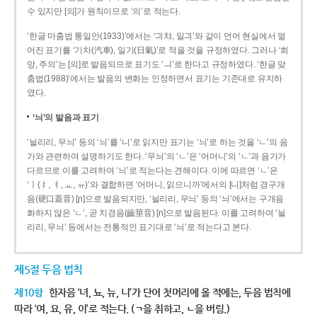
수 있지만 [의]가 원칙이므로 ‘의’로 적는다.
‘한글 마춤법 통일안(1933)’에서는 ‘긔챠, 일긔’와 같이 언어 현실에서 멀
어진 표기를 ‘기차(汽車), 일기(日氣)’로 적을 것을 규정하였다. 그러나 ‘희
망, 주의’는 [의]로 발음되므로 표기도 ‘ㅢ’로 한다고 규정하였다. ‘한글 맞
춤법(1988)’에서는 발음의 변화는 인정하면서 표기는 기존대로 유지하
였다.
‘늬’의 발음과 표기
‘늴리리, 무늬’ 등의 ‘늬’를 ‘니’로 읽지만 표기는 ‘늬’로 하는 것을 ‘ㄴ’의 음
가와 관련하여 설명하기도 한다. ‘무늬’의 ‘ㄴ’은 ‘어머니’의 ‘ㄴ’과 음가가
다르므로 이를 고려하여 ‘늬’로 적는다는 견해이다. 이에 따르면 ‘ㄴ’은
‘ㅣ(ㅑ, ㅕ, ㅛ, ㅠ)’와 결합하면 ‘어머니, 읽으니까’에서의 [니]처럼 경구개
음(硬口蓋音) [ɲ]으로 발음되지만, ‘늴리리, 무늬’ 등의 ‘늬’에서는 구개음
화하지 않은 ‘ㄴ’, 곧 치경음(齒莖音) [n]으로 발음된다. 이를 고려하여 ‘늴
리리, 무늬’ 등에서는 전통적인 표기대로 ‘늬’로 적는다고 본다.
제5절 두음 법칙
제10항
한자음 ‘녀, 뇨, 뉴, 니’가 단어 첫머리에 올 적에는, 두음 법칙에
따라 ‘여, 요, 유, 이’로 적는다. (ㄱ을 취하고, ㄴ을 버림.)