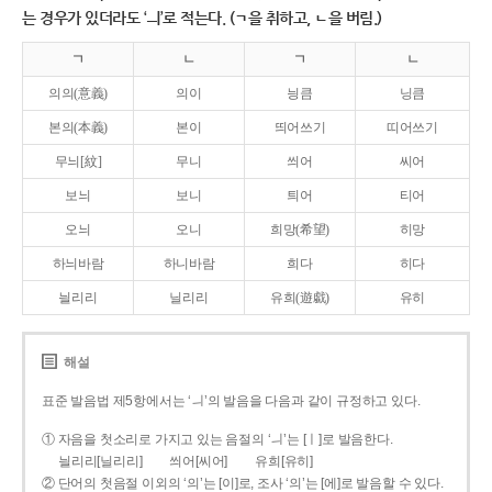
는 경우가 있더라도 ‘ㅢ’로 적는다. (ㄱ을 취하고, ㄴ을 버림.)
ㄱ
ㄴ
ㄱ
ㄴ
의의(意義)
의이
닁큼
닝큼
본의(本義)
본이
띄어쓰기
띠어쓰기
무늬[紋]
무니
씌어
씨어
보늬
보니
틔어
티어
오늬
오니
희망(希望)
히망
하늬바람
하니바람
희다
히다
늴리리
닐리리
유희(遊戱)
유히
해설
표준 발음법 제5항에서는 ‘ㅢ’의 발음을 다음과 같이 규정하고 있다.
① 자음을 첫소리로 가지고 있는 음절의 ‘ㅢ’는 [ㅣ]로 발음한다.
늴리리[닐리리]
씌어[씨어]
유희[유히]
② 단어의 첫음절 이외의 ‘의’는 [이]로, 조사 ‘의’는 [에]로 발음할 수 있다.