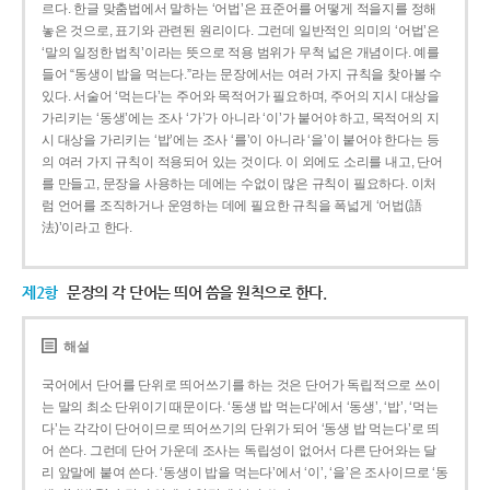
르다. 한글 맞춤법에서 말하는 ‘어법’은 표준어를 어떻게 적을지를 정해
놓은 것으로, 표기와 관련된 원리이다. 그런데 일반적인 의미의 ‘어법’은
‘말의 일정한 법칙’이라는 뜻으로 적용 범위가 무척 넓은 개념이다. 예를
들어 “동생이 밥을 먹는다.”라는 문장에서는 여러 가지 규칙을 찾아볼 수
있다. 서술어 ‘먹는다’는 주어와 목적어가 필요하며, 주어의 지시 대상을
가리키는 ‘동생’에는 조사 ‘가’가 아니라 ‘이’가 붙어야 하고, 목적어의 지
시 대상을 가리키는 ‘밥’에는 조사 ‘를’이 아니라 ‘을’이 붙어야 한다는 등
의 여러 가지 규칙이 적용되어 있는 것이다. 이 외에도 소리를 내고, 단어
를 만들고, 문장을 사용하는 데에는 수없이 많은 규칙이 필요하다. 이처
럼 언어를 조직하거나 운영하는 데에 필요한 규칙을 폭넓게 ‘어법(語
法)’이라고 한다.
제2항
문장의 각 단어는 띄어 씀을 원칙으로 한다.
해설
국어에서 단어를 단위로 띄어쓰기를 하는 것은 단어가 독립적으로 쓰이
는 말의 최소 단위이기 때문이다. ‘동생 밥 먹는다’에서 ‘동생’, ‘밥’, ‘먹는
다’는 각각이 단어이므로 띄어쓰기의 단위가 되어 ‘동생 밥 먹는다’로 띄
어 쓴다. 그런데 단어 가운데 조사는 독립성이 없어서 다른 단어와는 달
리 앞말에 붙여 쓴다. ‘동생이 밥을 먹는다’에서 ‘이’, ‘을’은 조사이므로 ‘동