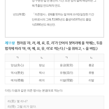
상 구분한 일 년 동안의 기간. 또는 앞의 말에 해당하는 그
해. ¶ 졸업 연도/제작 연도.
년도(年度)
「의존명사」((해를 뜻하는 말 뒤에 쓰여)) 일정한 기간
단위로서의 그해. ¶ 1985년도 출생자/1970년도 졸업
식/1990년도 예산안.
제11항
한자음 ‘랴, 려, 례, 료, 류, 리’가 단어의 첫머리에 올 적에는, 두음
법칙에 따라 ‘야, 여, 예, 요, 유, 이’로 적는다.(ㄱ을 취하고, ㄴ을 버림.)
ㄱ
ㄴ
ㄱ
ㄴ
양심(良心)
량심
용궁(龍宮)
룡궁
역사(歷史)
력사
유행(流行)
류행
예의(禮儀)
례의
이발(理髮)
리발
다만, 다음과 같은 의존 명사는 본음대로 적는다.
리(里): 몇 리냐?
리(理): 그럴 리가 없다.