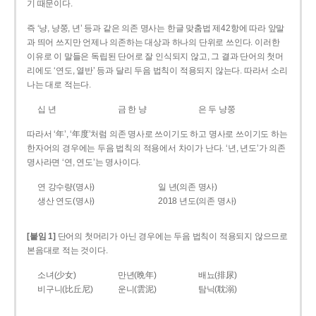
기 때문이다.
즉 ‘냥, 냥쭝, 년’ 등과 같은 의존 명사는 한글 맞춤법 제42항에 따라 앞말
과 띄어 쓰지만 언제나 의존하는 대상과 하나의 단위로 쓰인다. 이러한
이유로 이 말들은 독립된 단어로 잘 인식되지 않고, 그 결과 단어의 첫머
리에도 ‘연도, 열반’ 등과 달리 두음 법칙이 적용되지 않는다. 따라서 소리
나는 대로 적는다.
십 년
금 한 냥
은 두 냥쭝
따라서 ‘年’, ‘年度’처럼 의존 명사로 쓰이기도 하고 명사로 쓰이기도 하는
한자어의 경우에는 두음 법칙의 적용에서 차이가 난다. ‘년, 년도’가 의존
명사라면 ‘연, 연도’는 명사이다.
연 강수량(명사)
일 년(의존 명사)
생산 연도(명사)
2018 년도(의존 명사)
[붙임 1]
단어의 첫머리가 아닌 경우에는 두음 법칙이 적용되지 않으므로
본음대로 적는 것이다.
소녀(少女)
만년(晩年)
배뇨(排尿)
비구니(比丘尼)
운니(雲泥)
탐닉(耽溺)