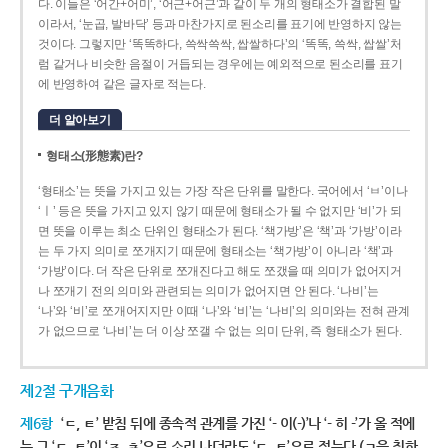
다. 이들은 ‘어간+어미’, ‘어근+어근’과 같이 두 개의 형태소가 결합된 말
이라서, ‘눈곱, 발바닥’ 등과 마찬가지로 된소리를 표기에 반영하지 않는
것이다. 그렇지만 ‘똑똑하다, 쓱싹쓱싹, 쌉쌀하다’의 ‘똑똑, 쓱싹, 쌉쌀’처
럼 같거나 비슷한 음절이 거듭되는 경우에는 예외적으로 된소리를 표기
에 반영하여 같은 글자로 적는다.
더 알아보기
형태소(形態素)란?
‘형태소’는 뜻을 가지고 있는 가장 작은 단위를 말한다. 국어에서 ‘ㅂ’이나
‘ㅣ’ 등은 뜻을 가지고 있지 않기 때문에 형태소가 될 수 없지만 ‘비’가 되
면 뜻을 이루는 최소 단위인 형태소가 된다. ‘책가방’은 ‘책’과 ‘가방’이라
는 두 가지 의미로 쪼개지기 때문에 형태소는 ‘책가방’이 아니라 ‘책’과
‘가방’이다. 더 작은 단위로 쪼개진다고 해도 쪼갰을 때 의미가 없어지거
나 쪼개기 전의 의미와 관련되는 의미가 없어지면 안 된다. ‘나비’는
‘나’와 ‘비’로 쪼개어지지만 이때 ‘나’와 ‘비’는 ‘나비’의 의미와는 전혀 관계
가 없으므로 ‘나비’는 더 이상 쪼갤 수 없는 의미 단위, 즉 형태소가 된다.
제2절 구개음화
제6항
‘ㄷ, ㅌ’ 받침 뒤에 종속적 관계를 가진 ‘- 이(-)’나 ‘- 히 -’가 올 적에
는 그 ‘ㄷ, ㅌ’이 ‘ㅈ, ㅊ’으로 소리 나더라도 ‘ㄷ, ㅌ’으로 적는다.(ㄱ을 취하