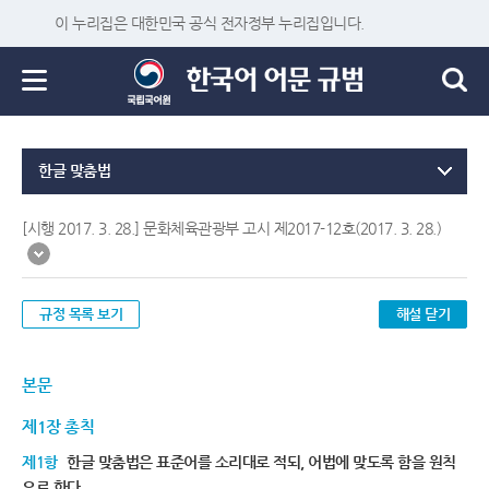
이 누리집은 대한민국 공식 전자정부 누리집입니다.
한글 맞춤법
[시행 2017. 3. 28.] 문화체육관광부 고시 제2017-12호(2017. 3. 28.)
규정 목록 보기
해설 닫기
본문
제1장 총칙
제1항
한글 맞춤법은 표준어를 소리대로 적되, 어법에 맞도록 함을 원칙
으로 한다.