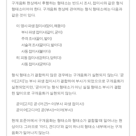
구개음화 현상에서 후행하는 형태소는 반드시 조사, 접미사와 같은 형식
형태소이어야 한다. 구개음화 현상에 관여하는 형식 형태소에는 다음과
같은 것이 있다.
이: 명사 파생 접미사(맏이, 해돋이)
부사 파생 접미사(같이, 굳이)
주격 조사(끝이, 밭이)
서술격 조사(끝이다, 밭이다)
사동 접미사(붙이다)
히: 피동 접미사(걷히다, 닫히다)
사동 접미사(굳히다)
형식 형태소가 결합하지 않은 경우에는 구개음화가 실현되지 않는다. ‘곧
이[고지]’는 부사 파생 접미사가 결합하여 부사가 되었으므로 구개음화가
실현되었지만, ‘곧이어’는 형식 형태소가 아닌 실질 형태소 부사가 결합
한 말이므로 구개음화가 실현되지 않는다.
곧이[고지]: 곧-­(어근)+­-이(부사 파생 접미사)
곧이어[고디어]: 곧(부사)+이어(부사)
현재 표준어에서 구개음화는 형태소와 형태소가 결합할 때 일어나는 현
상이다. 그러므로 ‘마디, 견디다’와 같이 하나의 형태소 내부에서는 구개
음화가 일어나지 않는다.