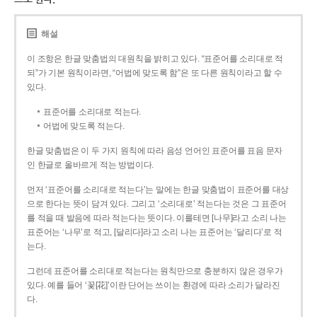
해설
이 조항은 한글 맞춤법의 대원칙을 밝히고 있다. “표준어를 소리대로 적
되”가 기본 원칙이라면, “어법에 맞도록 함”은 또 다른 원칙이라고 할 수
있다.
표준어를 소리대로 적는다.
어법에 맞도록 적는다.
한글 맞춤법은 이 두 가지 원칙에 따라 음성 언어인 표준어를 표음 문자
인 한글로 올바르게 적는 방법이다.
먼저 ‘표준어를 소리대로 적는다’는 말에는 한글 맞춤법이 표준어를 대상
으로 한다는 뜻이 담겨 있다. 그리고 ‘소리대로’ 적는다는 것은 그 표준어
를 적을 때 발음에 따라 적는다는 뜻이다. 이를테면 [나무]라고 소리 나는
표준어는 ‘나무’로 적고, [달리다]라고 소리 나는 표준어는 ‘달리다’로 적
는다.
그런데 표준어를 소리대로 적는다는 원칙만으로 충분하지 않은 경우가
있다. 예를 들어 ‘꽃[花]’이란 단어는 쓰이는 환경에 따라 소리가 달라진
다.