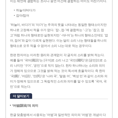
이는 체언에 결합하는 조사나 용언 어간에 결합하는 어미도 마찬가지다.
하늘이/바다가
잡아/접어
‘하늘이, 바다가’의 ‘이/가’는 주격의 뜻을 나타내는 동일한 형태소이지만
하나로 고정해서 적을 수가 없다. ‘잡-, 접-’에 결합하는 ‘-고’는 ‘잡고, 접
고’처럼 하나의 형태로만 실현되지만 ‘-아/-어’는 하나의 형태소인데도 ‘잡
아, 접어’와 같이 다르게 실현된다. 이는 달리 소리 나는 형태들을 하나의
형태소로 모두 적을 수 없어서 소리 나는 대로 적는 경우이다.
한편 한자어는 이러한 원리와 관계없이 각 글자의 소리를 밝혀 적는다.
예를 들어 ‘국어(國語)’는 [구거]로 소리 나고 ‘국민(國民)’은 [궁민]으로 소
리 나지만 ‘구거’, ‘궁민’으로 적지 않는다. 한자 하나하나는 소리와 의미
가 정해져 있으므로 그것을 밝혀 적는 것이 독서에 효율적이다. 즉 한자
‘국(國)’, ‘어(語)’, ‘민(民)’은 ‘나라 국’, ‘말씀 어’, ‘백성 민’과 같이 소리와 의
미가 정해져 있으므로 그 독립적인 소리와 의미를 알 수 있도록 ‘국어, 국
민’으로 적는다.
더 알아보기
‘어법(語法)’의 의미
한글 맞춤법에서 사용되는 ‘어법’과 일반적인 의미의 ‘어법’은 개념이 다