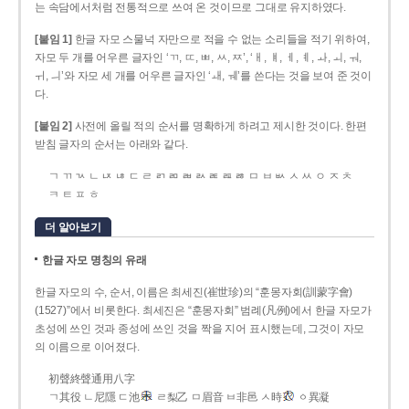
는 속담에서처럼 전통적으로 쓰여 온 것이므로 그대로 유지하였다.
[붙임 1]
한글 자모 스물넉 자만으로 적을 수 없는 소리들을 적기 위하여,
자모 두 개를 어우른 글자인 ‘ㄲ, ㄸ, ㅃ, ㅆ, ㅉ’, ‘ㅐ, ㅒ, ㅔ, ㅖ, ㅘ, ㅚ, ㅝ,
ㅟ, ㅢ’와 자모 세 개를 어우른 글자인 ‘ㅙ, ㅞ’를 쓴다는 것을 보여 준 것이
다.
[붙임 2]
사전에 올릴 적의 순서를 명확하게 하려고 제시한 것이다. 한편
받침 글자의 순서는 아래와 같다.
ㄱ ㄲ ㄳ ㄴ ㄵ ㄶ ㄷ ㄹ ㄺ ㄻ ㄼ ㄽ ㄾ ㄿ ㅀ ㅁ ㅂ ㅄ ㅅ ㅆ ㅇ ㅈ ㅊ
ㅋ ㅌ ㅍ ㅎ
더 알아보기
한글 자모 명칭의 유래
한글 자모의 수, 순서, 이름은 최세진(崔世珍)의 “훈몽자회(訓蒙字會)
(1527)”에서 비롯한다. 최세진은 “훈몽자회” 범례(凡例)에서 한글 자모가
초성에 쓰인 것과 종성에 쓰인 것을 짝을 지어 표시했는데, 그것이 자모
의 이름으로 이어졌다.
初聲終聲通用八字
ㄱ其役 ㄴ尼隱 ㄷ池
ㄹ梨乙 ㅁ眉音 ㅂ非邑 ㅅ時
ㆁ異凝