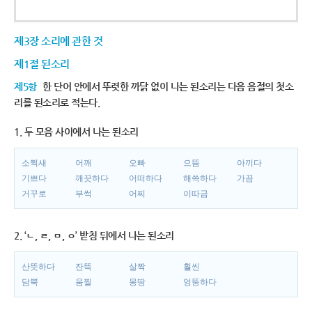
제3장 소리에 관한 것
제1절 된소리
제5항
한 단어 안에서 뚜렷한 까닭 없이 나는 된소리는 다음 음절의 첫소
리를 된소리로 적는다.
1. 두 모음 사이에서 나는 된소리
소쩍새
어깨
오빠
으뜸
아끼다
기쁘다
깨끗하다
어떠하다
해쓱하다
가끔
거꾸로
부썩
어찌
이따금
2. ‘ㄴ, ㄹ, ㅁ, ㅇ’ 받침 뒤에서 나는 된소리
산뜻하다
잔뜩
살짝
훨씬
담뿍
움찔
몽땅
엉뚱하다