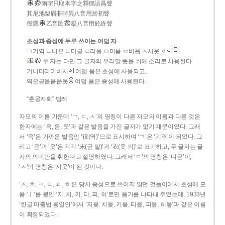
兩字只取本字之釋俚語爲聲
其尼池梨眉非時異八音用於初聲
役隱
乙音邑
凝八音用於終聲
초성과 종성에 두루 쓰이는 여덟 자
ㄱ기역 ㄴ니은 ㄷ디귿 ㄹ리을 ㅁ미음 ㅂ비읍 ㅅ시옷 ㆁ
두 자는 다만 그 글자의 우리말 뜻을 취해 소리로 사용한다.
기니디리미비시
여덟 음은 초성에 사용되고,
역은귿을음읍옷
여덟 음은 종성에 사용된다.
“훈몽자회” 범례
자모의 이름 가운데 ‘ㄱ, ㄷ, ㅅ’의 명칭이 다른 자모의 이름과 다른 것은
한자에는 ‘윽, 읃, 읏’과 같은 발음을 가진 글자가 없기 때문이었다. 그래
서 ‘윽’은 가까운 발음인 ‘役(역)’으로 표시하여 ‘ㄱ’은 ‘기역’이 되었다. 그
리고 ‘읃’과 ‘읏’은 각각 ‘末(귿 말)’과 ‘衣(옷 의)’로 표기하고, 두 글자는 글
자의 의미만을 취한다고 설명하였다. 그래서 ‘ㄷ’의 명칭은 ‘디귿’이,
‘ㅅ’의 명칭은 ‘시옷’이 된 것이다.
‘ㅈ, ㅊ, ㅋ, ㅌ, ㅍ, ㅎ’은 당시 종성으로 쓰이지 않던 것들이어서 초성에 모
음 ‘ㅣ’를 붙인 ‘지, 치, 키, 티, 피, 히’로만 음가를 나타내 주었는데, 1933년
‘한글 마춤법 통일안’에서 ‘지읒, 치읓, 키읔, 티읕, 피읖, 히읗’과 같은 이름
이 확정되었다.