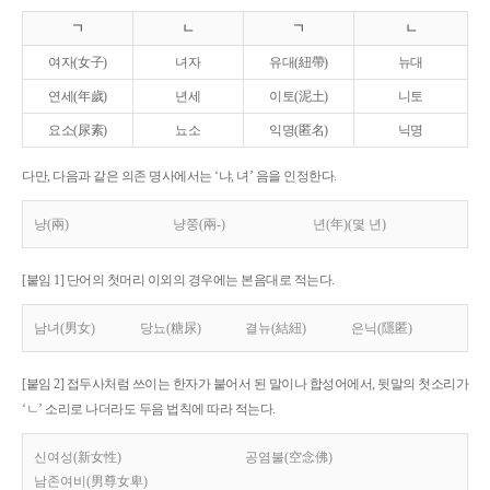
ㄱ
ㄴ
ㄱ
ㄴ
여자(女子)
녀자
유대(紐帶)
뉴대
연세(年歲)
년세
이토(泥土)
니토
요소(尿素)
뇨소
익명(匿名)
닉명
다만, 다음과 같은 의존 명사에서는 ‘냐, 녀’ 음을 인정한다.
냥(兩)
냥쭝(兩-)
년(年)(몇 년)
[붙임 1] 단어의 첫머리 이외의 경우에는 본음대로 적는다.
남녀(男女)
당뇨(糖尿)
결뉴(結紐)
은닉(隱匿)
[붙임 2] 접두사처럼 쓰이는 한자가 붙어서 된 말이나 합성어에서, 뒷말의 첫소리가
‘ㄴ’ 소리로 나더라도 두음 법칙에 따라 적는다.
신여성(新女性)
공염불(空念佛)
남존여비(男尊女卑)