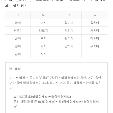
고, ㄴ을 버림.)
ㄱ
ㄴ
ㄱ
ㄴ
맏이
마지
핥이다
할치다
해돋이
해도지
걷히다
거치다
굳이
구지
닫히다
다치다
같이
가치
묻히다
무치다
끝이
끄치
해설
여기서 말하는 ‘종속적(從屬的) 관계’란, 실질 형태소인 체언, 어근, 용언
어간 등에 형식 형태소인 조사, 접미사, 어미 등이 결합하는 관계를 말한
다.
솥이[소치]: 솥(실질 형태소)+이(형식 형태소)
묻히다[무치다]: 묻­-(실질 형태소)+­-히­-(형식 형태소)+-다(형식 형태
소)