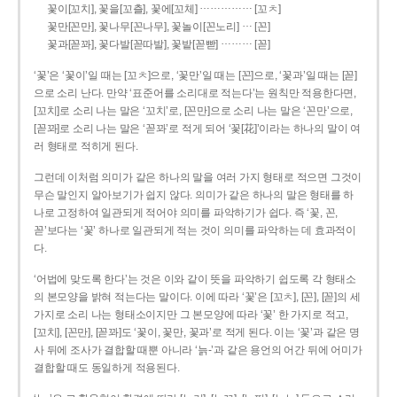
……………
꽃이[꼬치], 꽃을[꼬츨], 꽃에[꼬체]
[꼬ㅊ]
…
꽃만[꼰만], 꽃나무[꼰나무], 꽃놀이[꼰노리]
[꼰]
………
꽃과[꼳꽈], 꽃다발[꼳따발], 꽃밭[꼳빧]
[꼳]
‘꽃’은 ‘꽃이’일 때는 [꼬ㅊ]으로, ‘꽃만’일 때는 [꼰]으로, ‘꽃과’일 때는 [꼳]
으로 소리 난다. 만약 ‘표준어를 소리대로 적는다’는 원칙만 적용한다면,
[꼬치]로 소리 나는 말은 ‘꼬치’로, [꼰만]으로 소리 나는 말은 ‘꼰만’으로,
[꼳꽈]로 소리 나는 말은 ‘꼳꽈’로 적게 되어 ‘꽃[花]’이라는 하나의 말이 여
러 형태로 적히게 된다.
그런데 이처럼 의미가 같은 하나의 말을 여러 가지 형태로 적으면 그것이
무슨 말인지 알아보기가 쉽지 않다. 의미가 같은 하나의 말은 형태를 하
나로 고정하여 일관되게 적어야 의미를 파악하기가 쉽다. 즉 ‘꽃, 꼰,
꼳’보다는 ‘꽃’ 하나로 일관되게 적는 것이 의미를 파악하는 데 효과적이
다.
‘어법에 맞도록 한다’는 것은 이와 같이 뜻을 파악하기 쉽도록 각 형태소
의 본모양을 밝혀 적는다는 말이다. 이에 따라 ‘꽃’은 [꼬ㅊ], [꼰], [꼳]의 세
가지로 소리 나는 형태소이지만 그 본모양에 따라 ‘꽃’ 한 가지로 적고,
[꼬치], [꼰만], [꼳꽈]도 ‘꽃이, 꽃만, 꽃과’로 적게 된다. 이는 ‘꽃’과 같은 명
사 뒤에 조사가 결합할 때뿐 아니라 ‘늙-’과 같은 용언의 어간 뒤에 어미가
결합할 때도 동일하게 적용된다.