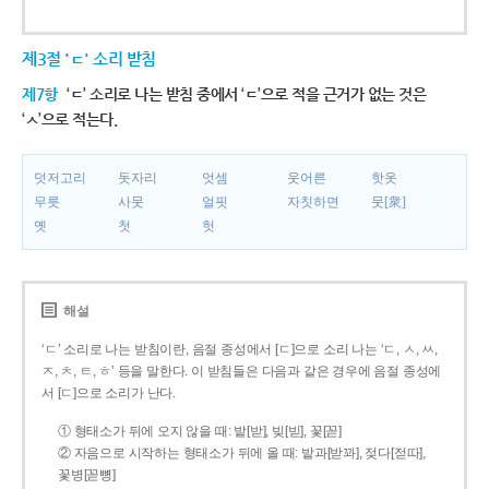
제3절 'ㄷ' 소리 받침
제7항
‘ㄷ’ 소리로 나는 받침 중에서 ‘ㄷ’으로 적을 근거가 없는 것은
‘ㅅ’으로 적는다.
덧저고리
돗자리
엇셈
웃어른
핫옷
무릇
사뭇
얼핏
자칫하면
뭇[衆]
옛
첫
헛
해설
‘ㄷ’ 소리로 나는 받침이란, 음절 종성에서 [ㄷ]으로 소리 나는 ‘ㄷ, ㅅ, ㅆ,
ㅈ, ㅊ, ㅌ, ㅎ’ 등을 말한다. 이 받침들은 다음과 같은 경우에 음절 종성에
서 [ㄷ]으로 소리가 난다.
① 형태소가 뒤에 오지 않을 때: 밭[받], 빚[빋], 꽃[꼳]
② 자음으로 시작하는 형태소가 뒤에 올 때: 밭과[받꽈], 젖다[젇따],
꽃병[꼳뼝]