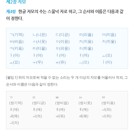
제2장 자모
제4항
한글 자모의 수는 스물넉 자로 하고, 그 순서와 이름은 다음과 같
이 정한다.
ㄱ(기역)
ㄴ(니은)
ㄷ(디귿)
ㄹ(리을)
ㅁ(미음)
ㅂ(비읍)
ㅅ(시옷)
ㅇ(이응)
ㅈ(지읒)
ㅊ(치읓)
ㅋ(키읔)
ㅌ(티읕)
ㅍ(피읖)
ㅎ(히읗)
ㅏ(아)
ㅑ(야)
ㅓ(어)
ㅕ(여)
ㅗ(오)
ㅛ(요)
ㅜ(우)
ㅠ(유)
ㅡ(으)
ㅣ(이)
[붙임 1] 위의 자모로써 적을 수 없는 소리는 두 개 이상의 자모를 어울러서 적되, 그
순서와 이름은 다음과 같이 정한다.
ㄲ
ㄸ
ㅃ
ㅆ
ㅉ
(쌍기역)
(쌍디귿)
(쌍비읍)
(쌍시옷)
(쌍지읒)
ㅐ(애)
ㅒ(얘)
ㅔ(에)
ㅖ(예)
ㅘ(와)
ㅙ(왜)
ㅚ(외)
ㅝ(워)
ㅞ(웨)
ㅟ(위)
ㅢ(의)