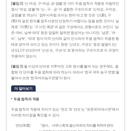
[붙임 2]
‘신-여성, 구-여성, 공-염불’은 이미 두음 법칙이 적용된 자립적인
명사 ‘여성, 염불’에 ‘신-, 구-, 공-’이 결합한 구조이므로 ‘신여성, 구여성,
공염불’로 적는다. ‘접두사처럼 쓰이는 한자’라고 한 것은 ‘신(新), 구
(舊)’와 같은 한자를 접두사로만 단정하기 어렵다는 점을 밝힌 것이다. 실
제로 ‘구(舊)’는 ‘구 시민 회관’과 같은 구성에서는 관형사로도 쓰인다. ‘남
존­-여비, 남부-­여대’ 등은 엄밀히 말하면 합성어는 아니지만, ‘남존’, ‘여
비’, ‘남부’, ‘여대’ 등이 마치 단어와 같이 인식되어 두음 법칙이 적용된 형
태로 굳어져 쓰이고 있는 것이다. 한편 ‘신년도, 구년도’ 등은 발음이 [신
년도], [구ː년도]이며 ‘신년­-도, 구년-­도’로 분석되는 구조이므로 이 규정이
적용되지 않는다.
[붙임 3]
둘 이상의 단어로 이루어진 고유 명사를 붙여 쓰는 경우에도, 결
합된 각 단어를 두음 법칙에 따라 적는다. 따라서 ‘한국 여자 농구 연맹’을
붙여서 쓰면 ‘한국여자농구연맹’이 된다.
더 알아보기
두음 법칙의 적용
두음 법칙의 적용에 차이가 있는 ‘연도’와 ‘년도’는 “표준국어대사전”에서
이러한 차이점을 확인할 수 있다.
연도(年度)
「명사」 사무나 회계 결산 따위의 처리를 위하여 편의