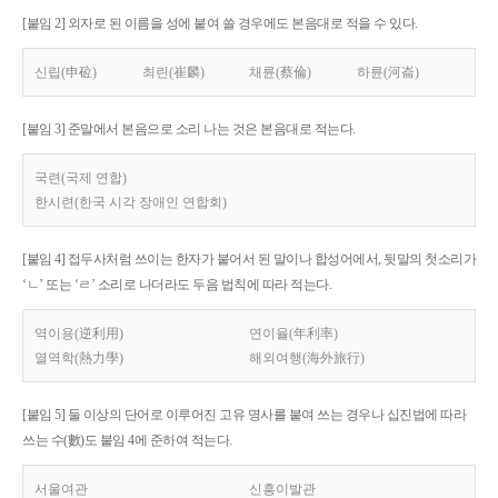
[붙임 2] 외자로 된 이름을 성에 붙여 쓸 경우에도 본음대로 적을 수 있다.
신립(申砬)
최린(崔麟)
채륜(蔡倫)
하륜(河崙)
[붙임 3] 준말에서 본음으로 소리 나는 것은 본음대로 적는다.
국련(국제 연합)
한시련(한국 시각 장애인 연합회)
[붙임 4] 접두사처럼 쓰이는 한자가 붙어서 된 말이나 합성어에서, 뒷말의 첫소리가
‘ㄴ’ 또는 ‘ㄹ’ 소리로 나더라도 두음 법칙에 따라 적는다.
역이용(逆利用)
연이율(年利率)
열역학(熱力學)
해외여행(海外旅行)
[붙임 5] 둘 이상의 단어로 이루어진 고유 명사를 붙여 쓰는 경우나 십진법에 따라
쓰는 수(數)도 붙임 4에 준하여 적는다.
서울여관
신흥이발관