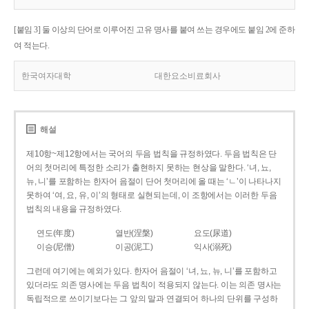
[붙임 3] 둘 이상의 단어로 이루어진 고유 명사를 붙여 쓰는 경우에도 붙임 2에 준하
여 적는다.
한국여자대학
대한요소비료회사
해설
제10항~제12항에서는 국어의 두음 법칙을 규정하였다. 두음 법칙은 단
어의 첫머리에 특정한 소리가 출현하지 못하는 현상을 말한다. ‘녀, 뇨,
뉴, 니’를 포함하는 한자어 음절이 단어 첫머리에 올 때는 ‘ㄴ’이 나타나지
못하여 ‘여, 요, 유, 이’의 형태로 실현되는데, 이 조항에서는 이러한 두음
법칙의 내용을 규정하였다.
연도(年度)
열반(涅槃)
요도(尿道)
이승(尼僧)
이공(泥工)
익사(溺死)
그런데 여기에는 예외가 있다. 한자어 음절이 ‘녀, 뇨, 뉴, 니’를 포함하고
있더라도 의존 명사에는 두음 법칙이 적용되지 않는다. 이는 의존 명사는
독립적으로 쓰이기보다는 그 앞의 말과 연결되어 하나의 단위를 구성하