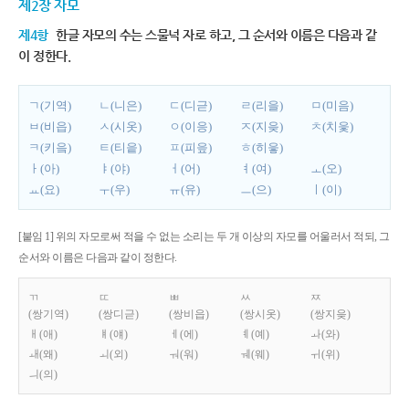
제2장 자모
제4항
한글 자모의 수는 스물넉 자로 하고, 그 순서와 이름은 다음과 같
이 정한다.
ㄱ(기역)
ㄴ(니은)
ㄷ(디귿)
ㄹ(리을)
ㅁ(미음)
ㅂ(비읍)
ㅅ(시옷)
ㅇ(이응)
ㅈ(지읒)
ㅊ(치읓)
ㅋ(키읔)
ㅌ(티읕)
ㅍ(피읖)
ㅎ(히읗)
ㅏ(아)
ㅑ(야)
ㅓ(어)
ㅕ(여)
ㅗ(오)
ㅛ(요)
ㅜ(우)
ㅠ(유)
ㅡ(으)
ㅣ(이)
[붙임 1] 위의 자모로써 적을 수 없는 소리는 두 개 이상의 자모를 어울러서 적되, 그
순서와 이름은 다음과 같이 정한다.
ㄲ
ㄸ
ㅃ
ㅆ
ㅉ
(쌍기역)
(쌍디귿)
(쌍비읍)
(쌍시옷)
(쌍지읒)
ㅐ(애)
ㅒ(얘)
ㅔ(에)
ㅖ(예)
ㅘ(와)
ㅙ(왜)
ㅚ(외)
ㅝ(워)
ㅞ(웨)
ㅟ(위)
ㅢ(의)