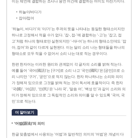
이는 체언에 결합하는 조사나 용언 어간에 결합하는 어미도 마찬가지다.
하늘이/바다가
잡아/접어
‘하늘이, 바다가’의 ‘이/가’는 주격의 뜻을 나타내는 동일한 형태소이지만
하나로 고정해서 적을 수가 없다. ‘잡-, 접-’에 결합하는 ‘-고’는 ‘잡고, 접
고’처럼 하나의 형태로만 실현되지만 ‘-아/-어’는 하나의 형태소인데도 ‘잡
아, 접어’와 같이 다르게 실현된다. 이는 달리 소리 나는 형태들을 하나의
형태소로 모두 적을 수 없어서 소리 나는 대로 적는 경우이다.
한편 한자어는 이러한 원리와 관계없이 각 글자의 소리를 밝혀 적는다.
예를 들어 ‘국어(國語)’는 [구거]로 소리 나고 ‘국민(國民)’은 [궁민]으로 소
리 나지만 ‘구거’, ‘궁민’으로 적지 않는다. 한자 하나하나는 소리와 의미
가 정해져 있으므로 그것을 밝혀 적는 것이 독서에 효율적이다. 즉 한자
‘국(國)’, ‘어(語)’, ‘민(民)’은 ‘나라 국’, ‘말씀 어’, ‘백성 민’과 같이 소리와 의
미가 정해져 있으므로 그 독립적인 소리와 의미를 알 수 있도록 ‘국어, 국
민’으로 적는다.
더 알아보기
‘어법(語法)’의 의미
한글 맞춤법에서 사용되는 ‘어법’과 일반적인 의미의 ‘어법’은 개념이 다