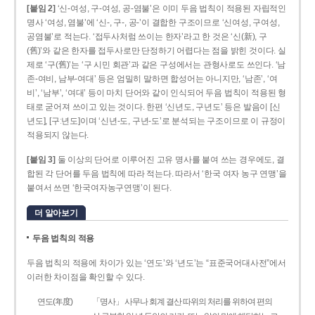
[붙임 2]
‘신-여성, 구-여성, 공-염불’은 이미 두음 법칙이 적용된 자립적인
명사 ‘여성, 염불’에 ‘신-, 구-, 공-’이 결합한 구조이므로 ‘신여성, 구여성,
공염불’로 적는다. ‘접두사처럼 쓰이는 한자’라고 한 것은 ‘신(新), 구
(舊)’와 같은 한자를 접두사로만 단정하기 어렵다는 점을 밝힌 것이다. 실
제로 ‘구(舊)’는 ‘구 시민 회관’과 같은 구성에서는 관형사로도 쓰인다. ‘남
존­-여비, 남부-­여대’ 등은 엄밀히 말하면 합성어는 아니지만, ‘남존’, ‘여
비’, ‘남부’, ‘여대’ 등이 마치 단어와 같이 인식되어 두음 법칙이 적용된 형
태로 굳어져 쓰이고 있는 것이다. 한편 ‘신년도, 구년도’ 등은 발음이 [신
년도], [구ː년도]이며 ‘신년­-도, 구년-­도’로 분석되는 구조이므로 이 규정이
적용되지 않는다.
[붙임 3]
둘 이상의 단어로 이루어진 고유 명사를 붙여 쓰는 경우에도, 결
합된 각 단어를 두음 법칙에 따라 적는다. 따라서 ‘한국 여자 농구 연맹’을
붙여서 쓰면 ‘한국여자농구연맹’이 된다.
더 알아보기
두음 법칙의 적용
두음 법칙의 적용에 차이가 있는 ‘연도’와 ‘년도’는 “표준국어대사전”에서
이러한 차이점을 확인할 수 있다.
연도(年度)
「명사」 사무나 회계 결산 따위의 처리를 위하여 편의