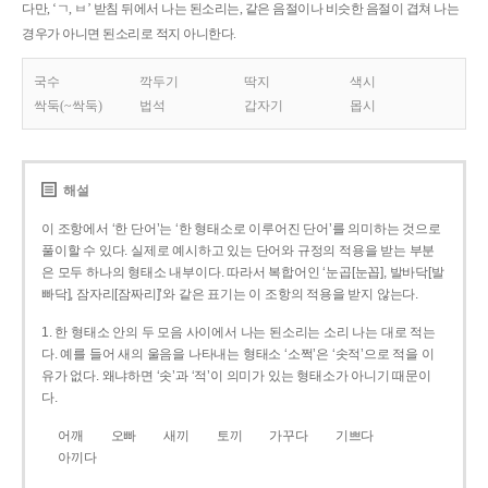
다만, ‘ㄱ, ㅂ’ 받침 뒤에서 나는 된소리는, 같은 음절이나 비슷한 음절이 겹쳐 나는
경우가 아니면 된소리로 적지 아니한다.
국수
깍두기
딱지
색시
싹둑(~싹둑)
법석
갑자기
몹시
해설
이 조항에서 ‘한 단어’는 ‘한 형태소로 이루어진 단어’를 의미하는 것으로
풀이할 수 있다. 실제로 예시하고 있는 단어와 규정의 적용을 받는 부분
은 모두 하나의 형태소 내부이다. 따라서 복합어인 ‘눈곱[눈꼽], 발바닥[발
빠닥], 잠자리[잠짜리]’와 같은 표기는 이 조항의 적용을 받지 않는다.
1. 한 형태소 안의 두 모음 사이에서 나는 된소리는 소리 나는 대로 적는
다. 예를 들어 새의 울음을 나타내는 형태소 ‘소쩍’은 ‘솟적’으로 적을 이
유가 없다. 왜냐하면 ‘솟’과 ‘적’이 의미가 있는 형태소가 아니기 때문이
다.
어깨
오빠
새끼
토끼
가꾸다
기쁘다
아끼다