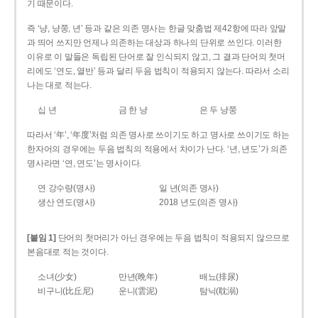
기 때문이다.
즉 ‘냥, 냥쭝, 년’ 등과 같은 의존 명사는 한글 맞춤법 제42항에 따라 앞말
과 띄어 쓰지만 언제나 의존하는 대상과 하나의 단위로 쓰인다. 이러한
이유로 이 말들은 독립된 단어로 잘 인식되지 않고, 그 결과 단어의 첫머
리에도 ‘연도, 열반’ 등과 달리 두음 법칙이 적용되지 않는다. 따라서 소리
나는 대로 적는다.
십 년
금 한 냥
은 두 냥쭝
따라서 ‘年’, ‘年度’처럼 의존 명사로 쓰이기도 하고 명사로 쓰이기도 하는
한자어의 경우에는 두음 법칙의 적용에서 차이가 난다. ‘년, 년도’가 의존
명사라면 ‘연, 연도’는 명사이다.
연 강수량(명사)
일 년(의존 명사)
생산 연도(명사)
2018 년도(의존 명사)
[붙임 1]
단어의 첫머리가 아닌 경우에는 두음 법칙이 적용되지 않으므로
본음대로 적는 것이다.
소녀(少女)
만년(晩年)
배뇨(排尿)
비구니(比丘尼)
운니(雲泥)
탐닉(耽溺)