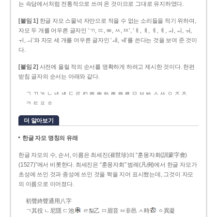
는 속담에서처럼 전통적으로 쓰여 온 것이므로 그대로 유지하였다.
[붙임 1]
한글 자모 스물넉 자만으로 적을 수 없는 소리들을 적기 위하여,
자모 두 개를 어우른 글자인 ‘ㄲ, ㄸ, ㅃ, ㅆ, ㅉ’, ‘ㅐ, ㅒ, ㅔ, ㅖ, ㅘ, ㅚ, ㅝ,
ㅟ, ㅢ’와 자모 세 개를 어우른 글자인 ‘ㅙ, ㅞ’를 쓴다는 것을 보여 준 것이
다.
[붙임 2]
사전에 올릴 적의 순서를 명확하게 하려고 제시한 것이다. 한편
받침 글자의 순서는 아래와 같다.
ㄱ ㄲ ㄳ ㄴ ㄵ ㄶ ㄷ ㄹ ㄺ ㄻ ㄼ ㄽ ㄾ ㄿ ㅀ ㅁ ㅂ ㅄ ㅅ ㅆ ㅇ ㅈ ㅊ
ㅋ ㅌ ㅍ ㅎ
더 알아보기
한글 자모 명칭의 유래
한글 자모의 수, 순서, 이름은 최세진(崔世珍)의 “훈몽자회(訓蒙字會)
(1527)”에서 비롯한다. 최세진은 “훈몽자회” 범례(凡例)에서 한글 자모가
초성에 쓰인 것과 종성에 쓰인 것을 짝을 지어 표시했는데, 그것이 자모
의 이름으로 이어졌다.
初聲終聲通用八字
ㄱ其役 ㄴ尼隱 ㄷ池
ㄹ梨乙 ㅁ眉音 ㅂ非邑 ㅅ時
ㆁ異凝