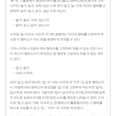
‘늙-’은 그 활용형이 환경에 따라 [늘거], [늘꼬], [늑찌], [능는] 등으로 소리
나지만 ‘늘거, 늘꼬, 늑찌, 능는’으로 적지 않고 ‘늙-’으로 어간의 형태를 고
정하여 ‘늙어, 늙고, 늙지, 늙는’으로 적는다.
늘거, 늘꼬, 늑찌, 능는 (×)
늙어, 늙고, 늙지, 늙는 (○)
이처럼 ‘늙-­’이라는 어간과 거기에 결합하는 어미의 형태를 고정하여 적
으면 각 형태소가 지닌 뜻을 분명하게 파악할 수 있다.
그러나 언제나 어법에 따라 형태소를 고정하여 적을 수 있는 것은 아니
다. 하나의 형태소라고 하더라도 한 형태로 고정하여 적을 수 없는 경우
가 있다.
덥고, 덥지
더워, 더우며
위의 ‘덥고, 덥지’에서의 ‘덥-­’과 ‘더워, 더우며’의 ‘더우-­’는 같은 형태소이
다. 어법에 따라 형태소의 본모양을 ‘덥-­’으로 고정하여 적는다면 ‘덥어,
덥으며’로 적어야 한다. 그렇지만 ‘덥어, 덥으며’는 [더버], [더브며]로 읽히
게 되므로 표준어 [더워], [더우며]의 소리를 제대로 나타낼 수 없다. 그러
므로 ‘덥고, 덥지, 더워, 더우며’는 한 형태소의 활용형이지만 그 형태를
하나로 고정할 수 없고 ‘덥-’, ‘더우-’ 두 가지로 적게 된다.