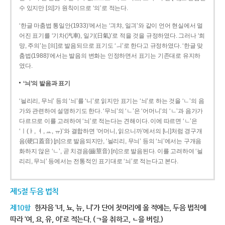
수 있지만 [의]가 원칙이므로 ‘의’로 적는다.
‘한글 마춤법 통일안(1933)’에서는 ‘긔챠, 일긔’와 같이 언어 현실에서 멀
어진 표기를 ‘기차(汽車), 일기(日氣)’로 적을 것을 규정하였다. 그러나 ‘희
망, 주의’는 [의]로 발음되므로 표기도 ‘ㅢ’로 한다고 규정하였다. ‘한글 맞
춤법(1988)’에서는 발음의 변화는 인정하면서 표기는 기존대로 유지하
였다.
‘늬’의 발음과 표기
‘늴리리, 무늬’ 등의 ‘늬’를 ‘니’로 읽지만 표기는 ‘늬’로 하는 것을 ‘ㄴ’의 음
가와 관련하여 설명하기도 한다. ‘무늬’의 ‘ㄴ’은 ‘어머니’의 ‘ㄴ’과 음가가
다르므로 이를 고려하여 ‘늬’로 적는다는 견해이다. 이에 따르면 ‘ㄴ’은
‘ㅣ(ㅑ, ㅕ, ㅛ, ㅠ)’와 결합하면 ‘어머니, 읽으니까’에서의 [니]처럼 경구개
음(硬口蓋音) [ɲ]으로 발음되지만, ‘늴리리, 무늬’ 등의 ‘늬’에서는 구개음
화하지 않은 ‘ㄴ’, 곧 치경음(齒莖音) [n]으로 발음된다. 이를 고려하여 ‘늴
리리, 무늬’ 등에서는 전통적인 표기대로 ‘늬’로 적는다고 본다.
제5절 두음 법칙
제10항
한자음 ‘녀, 뇨, 뉴, 니’가 단어 첫머리에 올 적에는, 두음 법칙에
따라 ‘여, 요, 유, 이’로 적는다. (ㄱ을 취하고, ㄴ을 버림.)