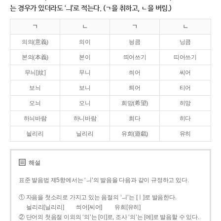
는 경우가 있더라도 ‘ㅢ’로 적는다. (ㄱ을 취하고, ㄴ을 버림.)
ㄱ
ㄴ
ㄱ
ㄴ
의의(意義)
의이
닁큼
닝큼
본의(本義)
본이
띄어쓰기
띠어쓰기
무늬[紋]
무니
씌어
씨어
보늬
보니
틔어
티어
오늬
오니
희망(希望)
히망
하늬바람
하니바람
희다
히다
늴리리
닐리리
유희(遊戱)
유히
해설
표준 발음법 제5항에서는 ‘ㅢ’의 발음을 다음과 같이 규정하고 있다.
① 자음을 첫소리로 가지고 있는 음절의 ‘ㅢ’는 [ㅣ]로 발음한다.
늴리리[닐리리]
씌어[씨어]
유희[유히]
② 단어의 첫음절 이외의 ‘의’는 [이]로, 조사 ‘의’는 [에]로 발음할 수 있다.