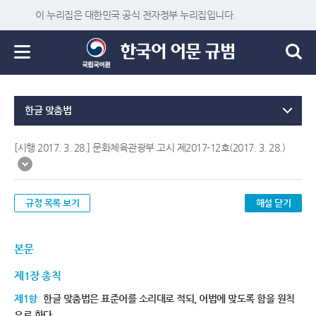
이 누리집은 대한민국 공식 전자정부 누리집입니다.
한글 맞춤법
[시행 2017. 3. 28.] 문화체육관광부 고시 제2017-12호(2017. 3. 28.)
규정 목록 보기
해설 닫기
본문
제1장 총칙
제1항
한글 맞춤법은 표준어를 소리대로 적되, 어법에 맞도록 함을 원칙
으로 한다.