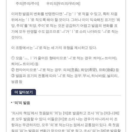
주의[주의/주이]
우리의[우리의/우리에]
이러한 발음의 변화를 반영한다면 ‘ㅢ’는 ‘ㅣ’로 적을 수 있고, 특히 자음
뒤에서는 ‘ㅣ’로 적도록 해야 할 것이다. 그러나 이미 익숙해진 표기인 ‘희
망, 주의’를 ‘히망, 주이’로 적는 것은 공감하기 어렵고 발음의 변화를 표
기에 모두 반영할 수도 없으므로 ‘ㅢ’가 ‘ㅣ’로 소리 나더라도 ‘ㅢ’로 적는
것이다.
이 조항에서는 ‘ㅢ’로 적는 세 가지 유형을 제시하고 있다.
① 모음 ‘ㅡ, ㅣ’가 줄어든 형태이므로 ‘ㅢ’로 적는 경우: 씌어(←쓰이어),
틔어(←트이어) 등
② 한자어이므로 ‘ㅢ’로 적는 경우: 의의(意義), 희망(希望), 유희(遊戱) 등
③ 발음과 표기의 전통에 따라 ‘ㅢ’로 적는 경우: 무늬, 하늬바람, 늴리리,
닁큼 등
더 알아보기
‘의’의 발음
‘의사의 책임’에서 첫음절의 ‘의’는 [의]로 발음하고 조사 ‘의’는 [의]나 [에]
로 모두 발음할 수 있다. 이들은 [이]로 소리 나는 경우가 아니라서 이 조
항과는 무관하지만, 모두 ‘의’로 적는다는 점에서 공통점이 있다. 즉 첫음
절의 ‘의’는 발음의 변화가 없으므로 ‘의’로 적고, 조사 ‘의’는 [에]로 발음할