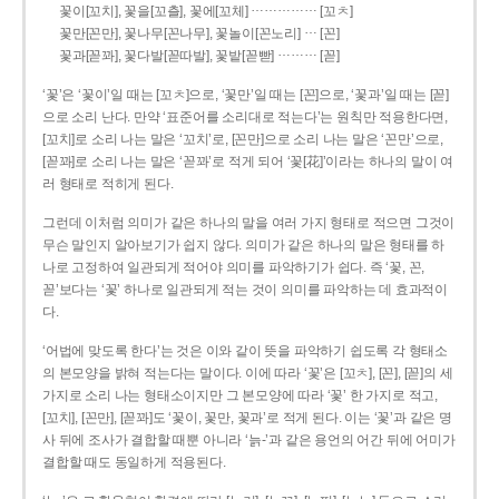
……………
꽃이[꼬치], 꽃을[꼬츨], 꽃에[꼬체]
[꼬ㅊ]
…
꽃만[꼰만], 꽃나무[꼰나무], 꽃놀이[꼰노리]
[꼰]
………
꽃과[꼳꽈], 꽃다발[꼳따발], 꽃밭[꼳빧]
[꼳]
‘꽃’은 ‘꽃이’일 때는 [꼬ㅊ]으로, ‘꽃만’일 때는 [꼰]으로, ‘꽃과’일 때는 [꼳]
으로 소리 난다. 만약 ‘표준어를 소리대로 적는다’는 원칙만 적용한다면,
[꼬치]로 소리 나는 말은 ‘꼬치’로, [꼰만]으로 소리 나는 말은 ‘꼰만’으로,
[꼳꽈]로 소리 나는 말은 ‘꼳꽈’로 적게 되어 ‘꽃[花]’이라는 하나의 말이 여
러 형태로 적히게 된다.
그런데 이처럼 의미가 같은 하나의 말을 여러 가지 형태로 적으면 그것이
무슨 말인지 알아보기가 쉽지 않다. 의미가 같은 하나의 말은 형태를 하
나로 고정하여 일관되게 적어야 의미를 파악하기가 쉽다. 즉 ‘꽃, 꼰,
꼳’보다는 ‘꽃’ 하나로 일관되게 적는 것이 의미를 파악하는 데 효과적이
다.
‘어법에 맞도록 한다’는 것은 이와 같이 뜻을 파악하기 쉽도록 각 형태소
의 본모양을 밝혀 적는다는 말이다. 이에 따라 ‘꽃’은 [꼬ㅊ], [꼰], [꼳]의 세
가지로 소리 나는 형태소이지만 그 본모양에 따라 ‘꽃’ 한 가지로 적고,
[꼬치], [꼰만], [꼳꽈]도 ‘꽃이, 꽃만, 꽃과’로 적게 된다. 이는 ‘꽃’과 같은 명
사 뒤에 조사가 결합할 때뿐 아니라 ‘늙-’과 같은 용언의 어간 뒤에 어미가
결합할 때도 동일하게 적용된다.