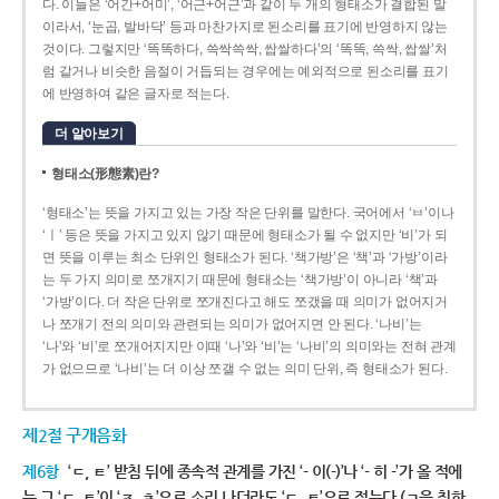
다. 이들은 ‘어간+어미’, ‘어근+어근’과 같이 두 개의 형태소가 결합된 말
이라서, ‘눈곱, 발바닥’ 등과 마찬가지로 된소리를 표기에 반영하지 않는
것이다. 그렇지만 ‘똑똑하다, 쓱싹쓱싹, 쌉쌀하다’의 ‘똑똑, 쓱싹, 쌉쌀’처
럼 같거나 비슷한 음절이 거듭되는 경우에는 예외적으로 된소리를 표기
에 반영하여 같은 글자로 적는다.
더 알아보기
형태소(形態素)란?
‘형태소’는 뜻을 가지고 있는 가장 작은 단위를 말한다. 국어에서 ‘ㅂ’이나
‘ㅣ’ 등은 뜻을 가지고 있지 않기 때문에 형태소가 될 수 없지만 ‘비’가 되
면 뜻을 이루는 최소 단위인 형태소가 된다. ‘책가방’은 ‘책’과 ‘가방’이라
는 두 가지 의미로 쪼개지기 때문에 형태소는 ‘책가방’이 아니라 ‘책’과
‘가방’이다. 더 작은 단위로 쪼개진다고 해도 쪼갰을 때 의미가 없어지거
나 쪼개기 전의 의미와 관련되는 의미가 없어지면 안 된다. ‘나비’는
‘나’와 ‘비’로 쪼개어지지만 이때 ‘나’와 ‘비’는 ‘나비’의 의미와는 전혀 관계
가 없으므로 ‘나비’는 더 이상 쪼갤 수 없는 의미 단위, 즉 형태소가 된다.
제2절 구개음화
제6항
‘ㄷ, ㅌ’ 받침 뒤에 종속적 관계를 가진 ‘- 이(-)’나 ‘- 히 -’가 올 적에
는 그 ‘ㄷ, ㅌ’이 ‘ㅈ, ㅊ’으로 소리 나더라도 ‘ㄷ, ㅌ’으로 적는다.(ㄱ을 취하