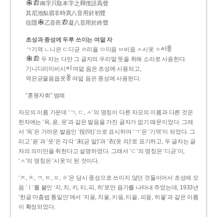
兩字只取本字之釋俚語爲聲
其尼池梨眉非時異八音用於初聲
役隱
乙音邑
凝八音用於終聲
초성과 종성에 두루 쓰이는 여덟 자
ㄱ기역 ㄴ니은 ㄷ디귿 ㄹ리을 ㅁ미음 ㅂ비읍 ㅅ시옷 ㆁ
두 자는 다만 그 글자의 우리말 뜻을 취해 소리로 사용한다.
기니디리미비시
여덟 음은 초성에 사용되고,
역은귿을음읍옷
여덟 음은 종성에 사용된다.
“훈몽자회” 범례
자모의 이름 가운데 ‘ㄱ, ㄷ, ㅅ’의 명칭이 다른 자모의 이름과 다른 것은
한자에는 ‘윽, 읃, 읏’과 같은 발음을 가진 글자가 없기 때문이었다. 그래
서 ‘윽’은 가까운 발음인 ‘役(역)’으로 표시하여 ‘ㄱ’은 ‘기역’이 되었다. 그
리고 ‘읃’과 ‘읏’은 각각 ‘末(귿 말)’과 ‘衣(옷 의)’로 표기하고, 두 글자는 글
자의 의미만을 취한다고 설명하였다. 그래서 ‘ㄷ’의 명칭은 ‘디귿’이,
‘ㅅ’의 명칭은 ‘시옷’이 된 것이다.
‘ㅈ, ㅊ, ㅋ, ㅌ, ㅍ, ㅎ’은 당시 종성으로 쓰이지 않던 것들이어서 초성에 모
음 ‘ㅣ’를 붙인 ‘지, 치, 키, 티, 피, 히’로만 음가를 나타내 주었는데, 1933년
‘한글 마춤법 통일안’에서 ‘지읒, 치읓, 키읔, 티읕, 피읖, 히읗’과 같은 이름
이 확정되었다.