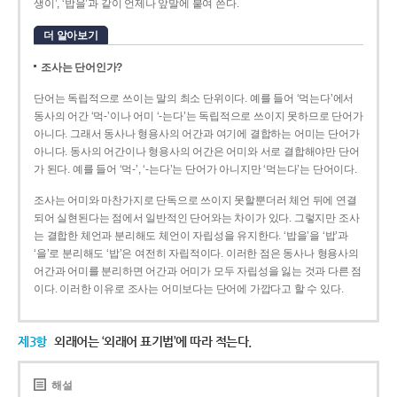
생이’, ‘밥을’과 같이 언제나 앞말에 붙여 쓴다.
더 알아보기
조사는 단어인가?
단어는 독립적으로 쓰이는 말의 최소 단위이다. 예를 들어 ‘먹는다’에서
동사의 어간 ‘먹-­’이나 어미 ‘­-는다’는 독립적으로 쓰이지 못하므로 단어가
아니다. 그래서 동사나 형용사의 어간과 여기에 결합하는 어미는 단어가
아니다. 동사의 어간이나 형용사의 어간은 어미와 서로 결합해야만 단어
가 된다. 예를 들어 ‘먹-’, ‘-는다’는 단어가 아니지만 ‘먹는다’는 단어이다.
조사는 어미와 마찬가지로 단독으로 쓰이지 못할뿐더러 체언 뒤에 연결
되어 실현된다는 점에서 일반적인 단어와는 차이가 있다. 그렇지만 조사
는 결합한 체언과 분리해도 체언이 자립성을 유지한다. ‘밥을’을 ‘밥’과
‘을’로 분리해도 ‘밥’은 여전히 자립적이다. 이러한 점은 동사나 형용사의
어간과 어미를 분리하면 어간과 어미가 모두 자립성을 잃는 것과 다른 점
이다. 이러한 이유로 조사는 어미보다는 단어에 가깝다고 할 수 있다.
제3항
외래어는 ‘외래어 표기법’에 따라 적는다.
해설