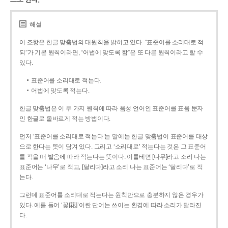
해설
이 조항은 한글 맞춤법의 대원칙을 밝히고 있다. “표준어를 소리대로 적
되”가 기본 원칙이라면, “어법에 맞도록 함”은 또 다른 원칙이라고 할 수
있다.
표준어를 소리대로 적는다.
어법에 맞도록 적는다.
한글 맞춤법은 이 두 가지 원칙에 따라 음성 언어인 표준어를 표음 문자
인 한글로 올바르게 적는 방법이다.
먼저 ‘표준어를 소리대로 적는다’는 말에는 한글 맞춤법이 표준어를 대상
으로 한다는 뜻이 담겨 있다. 그리고 ‘소리대로’ 적는다는 것은 그 표준어
를 적을 때 발음에 따라 적는다는 뜻이다. 이를테면 [나무]라고 소리 나는
표준어는 ‘나무’로 적고, [달리다]라고 소리 나는 표준어는 ‘달리다’로 적
는다.
그런데 표준어를 소리대로 적는다는 원칙만으로 충분하지 않은 경우가
있다. 예를 들어 ‘꽃[花]’이란 단어는 쓰이는 환경에 따라 소리가 달라진
다.