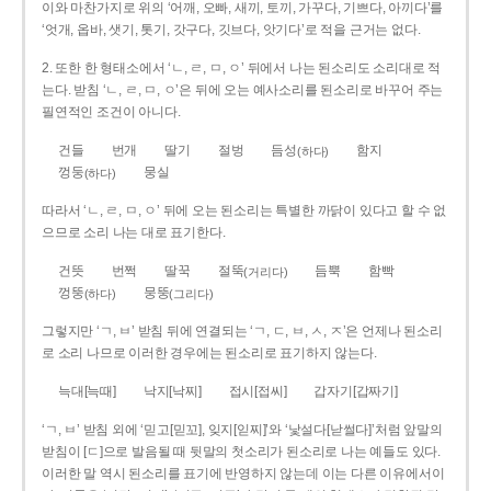
이와 마찬가지로 위의 ‘어깨, 오빠, 새끼, 토끼, 가꾸다, 기쁘다, 아끼다’를
‘엇개, 옵바, 샛기, 톳기, 갓구다, 깃브다, 앗기다’로 적을 근거는 없다.
2. 또한 한 형태소에서 ‘ㄴ, ㄹ, ㅁ, ㅇ’ 뒤에서 나는 된소리도 소리대로 적
는다. 받침 ‘ㄴ, ㄹ, ㅁ, ㅇ’은 뒤에 오는 예사소리를 된소리로 바꾸어 주는
필연적인 조건이 아니다.
건들
번개
딸기
절벙
듬성
함지
(하다)
껑둥
뭉실
(하다)
따라서 ‘ㄴ, ㄹ, ㅁ, ㅇ’ 뒤에 오는 된소리는 특별한 까닭이 있다고 할 수 없
으므로 소리 나는 대로 표기한다.
건뜻
번쩍
딸꾹
절뚝
듬뿍
함빡
(거리다)
껑뚱
뭉뚱
(하다)
(그리다)
그렇지만 ‘ㄱ, ㅂ’ 받침 뒤에 연결되는 ‘ㄱ, ㄷ, ㅂ, ㅅ, ㅈ’은 언제나 된소리
로 소리 나므로 이러한 경우에는 된소리로 표기하지 않는다.
늑대[늑때]
낙지[낙찌]
접시[접씨]
갑자기[갑짜기]
‘ㄱ, ㅂ’ 받침 외에 ‘믿고[믿꼬], 잊지[읻찌]’와 ‘낯설다[낟썰다]’처럼 앞말의
받침이 [ㄷ]으로 발음될 때 뒷말의 첫소리가 된소리로 나는 예들도 있다.
이러한 말 역시 된소리를 표기에 반영하지 않는데 이는 다른 이유에서이