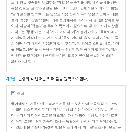
르다. 한글 맞춤법에서 말하는 ‘어법’은 표준어를 어떻게 적을지를 정해
놓은 것으로, 표기와 관련된 원리이다. 그런데 일반적인 의미의 ‘어법’은
‘말의 일정한 법칙’이라는 뜻으로 적용 범위가 무척 넓은 개념이다. 예를
들어 “동생이 밥을 먹는다.”라는 문장에서는 여러 가지 규칙을 찾아볼 수
있다. 서술어 ‘먹는다’는 주어와 목적어가 필요하며, 주어의 지시 대상을
가리키는 ‘동생’에는 조사 ‘가’가 아니라 ‘이’가 붙어야 하고, 목적어의 지
시 대상을 가리키는 ‘밥’에는 조사 ‘를’이 아니라 ‘을’이 붙어야 한다는 등
의 여러 가지 규칙이 적용되어 있는 것이다. 이 외에도 소리를 내고, 단어
를 만들고, 문장을 사용하는 데에는 수없이 많은 규칙이 필요하다. 이처
럼 언어를 조직하거나 운영하는 데에 필요한 규칙을 폭넓게 ‘어법(語
法)’이라고 한다.
제2항
문장의 각 단어는 띄어 씀을 원칙으로 한다.
해설
국어에서 단어를 단위로 띄어쓰기를 하는 것은 단어가 독립적으로 쓰이
는 말의 최소 단위이기 때문이다. ‘동생 밥 먹는다’에서 ‘동생’, ‘밥’, ‘먹는
다’는 각각이 단어이므로 띄어쓰기의 단위가 되어 ‘동생 밥 먹는다’로 띄
어 쓴다. 그런데 단어 가운데 조사는 독립성이 없어서 다른 단어와는 달
리 앞말에 붙여 쓴다. ‘동생이 밥을 먹는다’에서 ‘이’, ‘을’은 조사이므로 ‘동