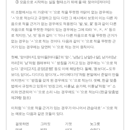
③ 모음으로 시작하는 실질 형태소가 뒤에 올 때: 젖어미[저더미]
이 조항에서는 이 가운데 ‘ㄷ’으로 적을 뚜렷한 까닭이 없는 경우에는
‘ㅅ’으로 적는다고 규정하고 있다. 다만 그 예시에서 보듯이 이는 다른 자
음으로 적을 근거가 없는 경우에도 적용된다. ‘밭, 빚, 꽃’ 등과 같이 다른
자음으로 적을 뚜렷한 까닭이 있는 경우에는 그에 따라 ‘ㅌ, ㅈ, ㅊ’ 등으
로 적지만, ‘낫, 빗’ 등과 같이 ‘ㄷ’이나 다른 자음으로 적을 뚜렷한 근거가
없는 경우는 ‘ㅅ’으로 적는 것이다. 다음과 같이 ‘ㄷ’으로 적을 뚜렷한 근
거가 있는 경우에는 당연히 ‘ㄷ’으로 적는 것이 원칙이다.
첫째, ‘맏이[마지], 맏아들[마다들]’의 ‘맏-’, ‘낟[낟ː], 낟알[나ː달], 낟가리[낟ː
까리]’의 ‘낟’처럼 원래부터 ‘ㄷ’ 받침을 가지고 있는 경우에는 ‘ㄷ’으로 적
는다. ‘곧이[고지], 곧장[곧짱]’ 등도 이에 해당한다. 둘째, ‘돋보다(←도두
보다), 딛다(←디디다), 얻다가(←어디에다가)’처럼 본말에서 준말이 만들
어지면서 ‘ㄷ’ 받침을 갖게 된 경우에도 ‘ㄷ’으로 적는다. 셋째, 한글 맞춤
법에서 규정하고 있듯이 ‘반짇고리, 사흗날, 숟가락, 이튿날’처럼 ‘ㄹ’ 소
리와 연관되어 ‘ㄷ’으로 소리 나는 경우에도 ‘ㄷ’으로 적는다.(한글 맞춤법
제29항 참조)
이처럼 ‘ㄷ’으로 적을 근거가 있는 경우가 아니어서 관습대로 ‘ㅅ’으로 적
는 예로는 다음과 같은 것들이 있다.
걸핏하면
그까짓
기껏
놋그릇
덧셈
빗장
삿대
숫접다