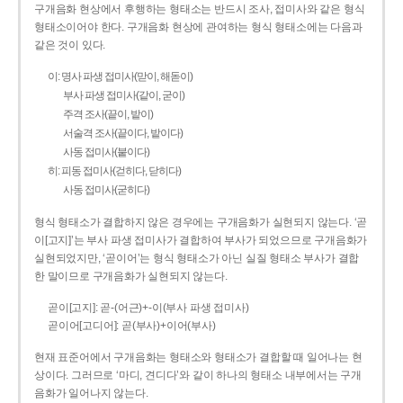
구개음화 현상에서 후행하는 형태소는 반드시 조사, 접미사와 같은 형식
형태소이어야 한다. 구개음화 현상에 관여하는 형식 형태소에는 다음과
같은 것이 있다.
이: 명사 파생 접미사(맏이, 해돋이)
부사 파생 접미사(같이, 굳이)
주격 조사(끝이, 밭이)
서술격 조사(끝이다, 밭이다)
사동 접미사(붙이다)
히: 피동 접미사(걷히다, 닫히다)
사동 접미사(굳히다)
형식 형태소가 결합하지 않은 경우에는 구개음화가 실현되지 않는다. ‘곧
이[고지]’는 부사 파생 접미사가 결합하여 부사가 되었으므로 구개음화가
실현되었지만, ‘곧이어’는 형식 형태소가 아닌 실질 형태소 부사가 결합
한 말이므로 구개음화가 실현되지 않는다.
곧이[고지]: 곧-­(어근)+­-이(부사 파생 접미사)
곧이어[고디어]: 곧(부사)+이어(부사)
현재 표준어에서 구개음화는 형태소와 형태소가 결합할 때 일어나는 현
상이다. 그러므로 ‘마디, 견디다’와 같이 하나의 형태소 내부에서는 구개
음화가 일어나지 않는다.