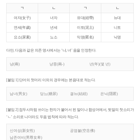
ㄱ
ㄴ
ㄱ
ㄴ
여자(女子)
녀자
유대(紐帶)
뉴대
연세(年歲)
년세
이토(泥土)
니토
요소(尿素)
뇨소
익명(匿名)
닉명
다만, 다음과 같은 의존 명사에서는 ‘냐, 녀’ 음을 인정한다.
냥(兩)
냥쭝(兩-)
년(年)(몇 년)
[붙임 1] 단어의 첫머리 이외의 경우에는 본음대로 적는다.
남녀(男女)
당뇨(糖尿)
결뉴(結紐)
은닉(隱匿)
[붙임 2] 접두사처럼 쓰이는 한자가 붙어서 된 말이나 합성어에서, 뒷말의 첫소리가
‘ㄴ’ 소리로 나더라도 두음 법칙에 따라 적는다.
신여성(新女性)
공염불(空念佛)
남존여비(男尊女卑)