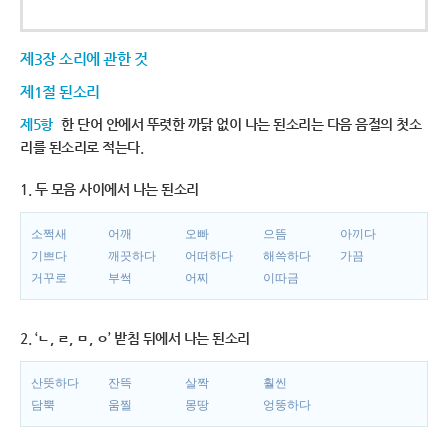
제3장 소리에 관한 것
제1절 된소리
제5항
한 단어 안에서 뚜렷한 까닭 없이 나는 된소리는 다음 음절의 첫소
리를 된소리로 적는다.
1. 두 모음 사이에서 나는 된소리
소쩍새
어깨
오빠
으뜸
아끼다
기쁘다
깨끗하다
어떠하다
해쓱하다
가끔
거꾸로
부썩
어찌
이따금
2. ‘ㄴ, ㄹ, ㅁ, ㅇ’ 받침 뒤에서 나는 된소리
산뜻하다
잔뜩
살짝
훨씬
담뿍
움찔
몽땅
엉뚱하다