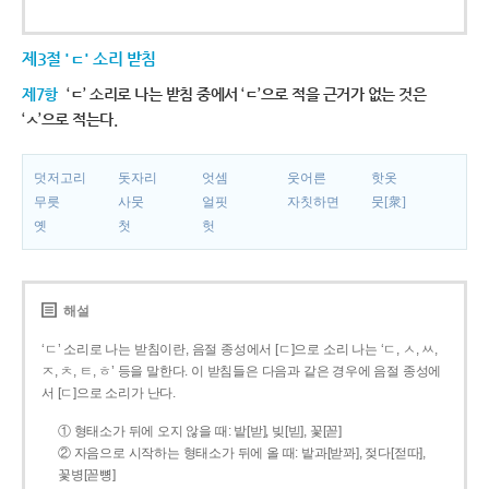
제3절 'ㄷ' 소리 받침
제7항
‘ㄷ’ 소리로 나는 받침 중에서 ‘ㄷ’으로 적을 근거가 없는 것은
‘ㅅ’으로 적는다.
덧저고리
돗자리
엇셈
웃어른
핫옷
무릇
사뭇
얼핏
자칫하면
뭇[衆]
옛
첫
헛
해설
‘ㄷ’ 소리로 나는 받침이란, 음절 종성에서 [ㄷ]으로 소리 나는 ‘ㄷ, ㅅ, ㅆ,
ㅈ, ㅊ, ㅌ, ㅎ’ 등을 말한다. 이 받침들은 다음과 같은 경우에 음절 종성에
서 [ㄷ]으로 소리가 난다.
① 형태소가 뒤에 오지 않을 때: 밭[받], 빚[빋], 꽃[꼳]
② 자음으로 시작하는 형태소가 뒤에 올 때: 밭과[받꽈], 젖다[젇따],
꽃병[꼳뼝]