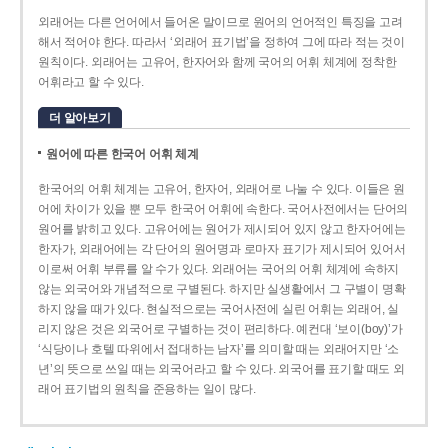
외래어는 다른 언어에서 들어온 말이므로 원어의 언어적인 특징을 고려
해서 적어야 한다. 따라서 ‘외래어 표기법’을 정하여 그에 따라 적는 것이
원칙이다. 외래어는 고유어, 한자어와 함께 국어의 어휘 체계에 정착한
어휘라고 할 수 있다.
더 알아보기
원어에 따른 한국어 어휘 체계
한국어의 어휘 체계는 고유어, 한자어, 외래어로 나눌 수 있다. 이들은 원
어에 차이가 있을 뿐 모두 한국어 어휘에 속한다. 국어사전에서는 단어의
원어를 밝히고 있다. 고유어에는 원어가 제시되어 있지 않고 한자어에는
한자가, 외래어에는 각 단어의 원어명과 로마자 표기가 제시되어 있어서
이로써 어휘 부류를 알 수가 있다. 외래어는 국어의 어휘 체계에 속하지
않는 외국어와 개념적으로 구별된다. 하지만 실생활에서 그 구별이 명확
하지 않을 때가 있다. 현실적으로는 국어사전에 실린 어휘는 외래어, 실
리지 않은 것은 외국어로 구별하는 것이 편리하다. 예컨대 ‘보이(boy)’가
‘식당이나 호텔 따위에서 접대하는 남자’를 의미할 때는 외래어지만 ‘소
년’의 뜻으로 쓰일 때는 외국어라고 할 수 있다. 외국어를 표기할 때도 외
래어 표기법의 원칙을 준용하는 일이 많다.