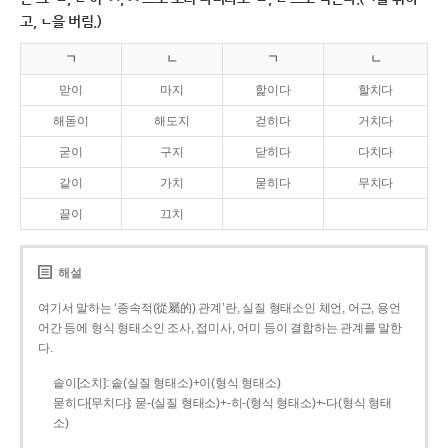
고, ㄴ을 버림.)
ㄱ
ㄴ
ㄱ
ㄴ
맏이
마지
핥이다
할치다
해돋이
해도지
걷히다
거치다
굳이
구지
닫히다
다치다
같이
가치
묻히다
무치다
끝이
끄치
해설
여기서 말하는 ‘종속적(從屬的) 관계’란, 실질 형태소인 체언, 어근, 용언
어간 등에 형식 형태소인 조사, 접미사, 어미 등이 결합하는 관계를 말한
다.
솥이[소치]: 솥(실질 형태소)+이(형식 형태소)
묻히다[무치다]: 묻­-(실질 형태소)+­-히­-(형식 형태소)+-다(형식 형태
소)