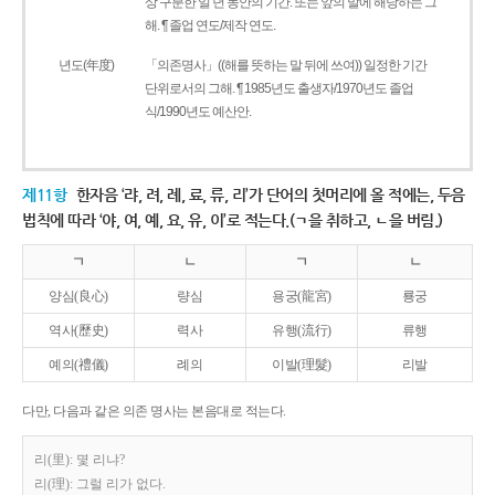
상 구분한 일 년 동안의 기간. 또는 앞의 말에 해당하는 그
해. ¶ 졸업 연도/제작 연도.
년도(年度)
「의존명사」((해를 뜻하는 말 뒤에 쓰여)) 일정한 기간
단위로서의 그해. ¶ 1985년도 출생자/1970년도 졸업
식/1990년도 예산안.
제11항
한자음 ‘랴, 려, 례, 료, 류, 리’가 단어의 첫머리에 올 적에는, 두음
법칙에 따라 ‘야, 여, 예, 요, 유, 이’로 적는다.(ㄱ을 취하고, ㄴ을 버림.)
ㄱ
ㄴ
ㄱ
ㄴ
양심(良心)
량심
용궁(龍宮)
룡궁
역사(歷史)
력사
유행(流行)
류행
예의(禮儀)
례의
이발(理髮)
리발
다만, 다음과 같은 의존 명사는 본음대로 적는다.
리(里): 몇 리냐?
리(理): 그럴 리가 없다.