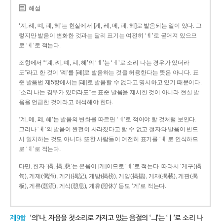
해설
‘계, 례, 몌, 폐, 혜’는 현실에서 [게, 레, 메, 페, 헤]로 발음되는 일이 있다. 그
렇지만 발음이 변화한 것과는 달리 표기는 여전히 ‘ㅖ’로 굳어져 있으므
로 ‘ㅖ’로 적는다.
조항에서 “‘계, 례, 몌, 폐, 혜’의 ‘ㅖ’는 ‘ㅔ’로 소리 나는 경우가 있더라
도”라고 한 것이 ‘례’를 [레]로 발음하는 것을 허용한다는 뜻은 아니다. 표
준 발음법 제5항에서는 [레]로 발음할 수 없다고 명시하고 있기 때문이다.
“소리 나는 경우가 있더라도”는 표준 발음을 제시한 것이 아니라 현실 발
음을 언급한 것이라고 해석해야 한다.
‘계, 몌, 폐, 혜’는 발음의 변화를 따르면 ‘ㅔ’로 적어야 할 것처럼 보인다.
그러나 ‘ㅖ’의 발음이 완전히 사라졌다고 할 수 없고 철자와 발음이 반드
시 일치하는 것도 아니다. 또한 사람들이 여전히 표기를 ‘ㅖ’로 인식하므
로 ‘ㅖ’로 적는다.
다만, 한자 ‘偈, 揭, 憩’는 본음이 [게]이므로 ‘ㅔ’로 적는다. 따라서 ‘게구(偈
句), 게제(偈諦), 게기(揭記), 게방(揭榜), 게양(揭揚), 게재(揭載), 게판(揭
板), 게류(憩流), 게식(憩息), 게휴(憩休)’ 등도 ‘게’로 적는다.
제9항
‘의’나, 자음을 첫소리로 가지고 있는 음절의 ‘ㅢ’는 ‘ㅣ’로 소리 나