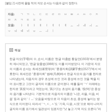
[붙임 2] 사전에 올릴 적의 자모 순서는 다음과 같이 정한다.
자음:
ㄱ
ㄲ
ㄴ
ㄷ
ㄸ
ㄹ
ㅁ
ㅂ
ㅃ
ㅅ
ㅆ
ㅇ
ㅈ
ㅉ
ㅊ
ㅋ
ㅌ
ㅍ
ㅎ
모음:
ㅏ
ㅐ
ㅑ
ㅒ
ㅓ
ㅔ
ㅕ
ㅖ
ㅗ
ㅘ
ㅙ
ㅚ
ㅛ
ㅜ
ㅝ
ㅞ
ㅟ
ㅠ
ㅡ
ㅢ
ㅣ
해설
한글 자모(字母)의 수, 순서, 이름은 ‘한글 마춤법 통일안(1933)’에서 분명
히 제시되었고, ‘한글 맞춤법(1988)’도 이를 이어받았다. 이 가운데 자모
의 이름과 순서는 최세진(崔世珍)의 “훈몽자회(訓蒙字會)(1527)”에서 비
롯한다. 최세진은 “훈몽자회” 범례(凡例)에서 한글 자모의 음가를 한자로
나타냈는데, 자음자의 경우 초성에 쓰인 것과 종성에 쓰인 것을 짝을 지
어 표시했고 그것이 글자의 이름으로 굳어졌다. 예를 들어 ‘ㄱ’ 아래에는
한자로 ‘其役’이라고 적었는데, ‘其(기)’는 초성의 음가를, ‘役(역)’은 종성
의 음가를 나타낸다. 기본적으로 자음자의 이름은 ‘니은, 리을, 미음, 비
읍’ 등과 같이 ‘ㅣㅡ’ 모음을 바탕으로 각 자음이 초성, 종성에 놓이는 방
식으로 지어졌다. 따라서 ‘ㄱ, ㄷ, ㅅ’도 ‘기윽, 디읃, 시읏’으로 해야 나머지
글자와 이름 표기에서 일관성이 있겠지만 “낫 놓고 기역 자도 모른다.”라