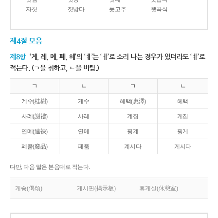
자칫
짓밟다
풋고추
햇곡식
제4절 모음
제8항
‘계, 례, 몌, 폐, 혜’의 ‘ㅖ’는 ‘ㅔ’로 소리 나는 경우가 있더라도 ‘ㅖ’로
적는다. (ㄱ을 취하고, ㄴ을 버림.)
ㄱ
ㄴ
ㄱ
ㄴ
계수(桂樹)
게수
혜택(惠澤)
헤택
사례(謝禮)
사레
계집
게집
연몌(連袂)
연메
핑계
핑게
폐품(廢品)
페품
계시다
게시다
다만, 다음 말은 본음대로 적는다.
게송(偈頌)
게시판(揭示板)
휴게실(休憩室)