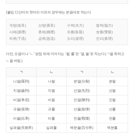
[붙임 1] 단어의 첫머리 이외의 경우에는 본음대로 적는다.
개량(改良)
선량(善良)
수력(水力)
협력(協力)
사례(謝禮)
혼례(婚禮)
와룡(臥龍)
쌍룡(雙龍)
하류(下流)
급류(急流)
도리(道理)
진리(眞理)
다만, 모음이나 ‘ㄴ’ 받침 뒤에 이어지는 ‘렬, 률’은 ‘열, 율’로 적는다.(ㄱ을 취하고
ㄴ을 버림.)
ㄱ
ㄴ
ㄱ
ㄴ
나열(羅列)
나렬
분열(分裂)
분렬
치열(齒列)
치렬
선열(先烈)
선렬
비열(卑劣)
비렬
진열(陳列)
진렬
규율(規律)
규률
선율(旋律)
선률
비율(比率)
비률
전율(戰慄)
전률
실패율(失敗率)
실패률
백분율(百分率)
백분률