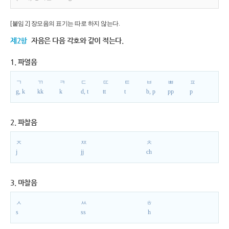
[붙임 2] 장모음의 표기는 따로 하지 않는다.
제2항
자음은 다음 각호와 같이 적는다.
1. 파열음
ㄱ
ㄲ
ㅋ
ㄷ
ㄸ
ㅌ
ㅂ
ㅃ
ㅍ
g, k
kk
k
d, t
tt
t
b, p
pp
p
2. 파찰음
ㅈ
ㅉ
ㅊ
j
jj
ch
3. 마찰음
ㅅ
ㅆ
ㅎ
s
ss
h