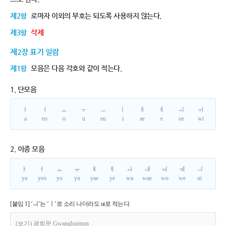
제2항
로마자 이외의 부호는 되도록 사용하지 않는다.
제3항
삭제
제2장 표기 일람
제1항
모음은 다음 각호와 같이 적는다.
1. 단모음
ㅏ
ㅓ
ㅗ
ㅜ
ㅡ
ㅣ
ㅐ
ㅔ
ㅚ
ㅟ
a
eo
o
u
eu
i
ae
e
oe
wi
2. 이중 모음
ㅑ
ㅕ
ㅛ
ㅠ
ㅒ
ㅖ
ㅘ
ㅙ
ㅝ
ㅞ
ㅢ
ya
yeo
yo
yu
yae
ye
wa
wae
wo
we
ui
[붙임 1] ‘ㅢ’는 ‘ㅣ’로 소리 나더라도 ui로 적는다.
(보기) 광희문 Gwanghuimun