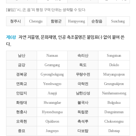
[붙임] ‘시, 군, 읍’의 행정 구역 단위는 생략할 수 있다.
청주시
Cheongju
함평군
Hampyeong
순창읍
Sunchang
제6항
자연 지물명, 문화재명, 인공 축조물명은 붙임표(-) 없이 붙여 쓴
다.
남산
Namsan
속리산
Songnisan
금강
Geumgang
독도
Dokdo
경복궁
Gyeongbokgung
무량수전
Muryangsujeon
연화교
Yeonhwagyo
극락전
Geungnakjeon
안압지
Anapji
남한산성
Namhansanseong
화랑대
Hwarangdae
불국사
Bulguksa
현충사
Hyeonchungsa
독립문
Dongnimmun
오죽헌
Ojukheon
촉석루
Chokseongnu
종묘
Jongmyo
다보탑
Dabotap