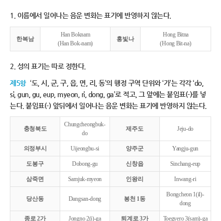
1. 이름에서 일어나는 음운 변화는 표기에 반영하지 않는다.
Han Boknam
Hong Bitna
한복남
홍빛나
(Han Bok-nam)
(Hong Bit-na)
2. 성의 표기는 따로 정한다.
제5항
‘도, 시, 군, 구, 읍, 면, 리, 동’의 행정 구역 단위와 ‘가’는 각각 ‘do,
si, gun, gu, eup, myeon, ri, dong, ga’로 적고, 그 앞에는 붙임표(-)를 넣
는다. 붙임표(-) 앞뒤에서 일어나는 음운 변화는 표기에 반영하지 않는다.
Chungcheongbuk-
충청북도
제주도
Jeju-do
do
의정부시
Uijeongbu-si
양주군
Yangju-gun
도봉구
Dobong-gu
신창읍
Sinchang-eup
삼죽면
Samjuk-myeon
인왕리
Inwang-ri
Bongcheon 1(il)-
당산동
Dangsan-dong
봉천 1동
dong
종로 2가
Jongno 2(i)-ga
퇴계로 3가
Toegyero 3(sam)-ga