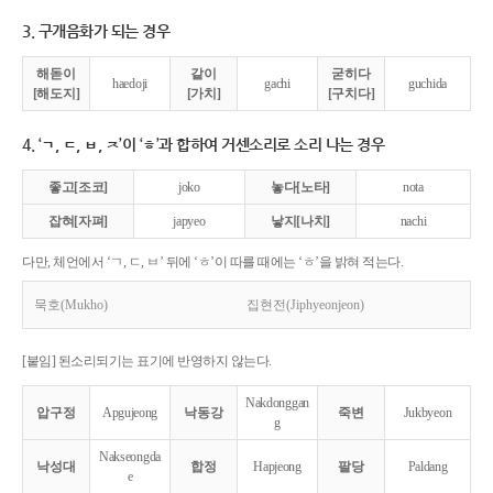
3. 구개음화가 되는 경우
해돋이
같이
굳히다
haedoji
gachi
guchida
[해도지]
[가치]
[구치다]
4. ‘ㄱ, ㄷ, ㅂ, ㅈ’이 ‘ㅎ’과 합하여 거센소리로 소리 나는 경우
좋고[조코]
joko
놓다[노타]
nota
잡혀[자펴]
japyeo
낳지[나치]
nachi
다만, 체언에서 ‘ㄱ, ㄷ, ㅂ’ 뒤에 ‘ㅎ’이 따를 때에는 ‘ㅎ’을 밝혀 적는다.
묵호(Mukho)
집현전(Jiphyeonjeon)
[붙임] 된소리되기는 표기에 반영하지 않는다.
Nakdonggan
압구정
Apgujeong
낙동강
죽변
Jukbyeon
g
Nakseongda
낙성대
합정
Hapjeong
팔당
Paldang
e