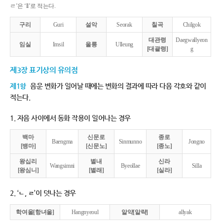
ㄹ’은 ‘ll’로 적는다.
구리
Guri
설악
Seorak
칠곡
Chilgok
대관령
Daegwallyeon
임실
Imsil
울릉
Ulleung
[대괄령]
g
제3장 표기상의 유의점
제1항
음운 변화가 일어날 때에는 변화의 결과에 따라 다음 각호와 같이
적는다.
1. 자음 사이에서 동화 작용이 일어나는 경우
백마
신문로
종로
Baengma
Sinmunno
Jongno
[뱅마]
[신문노]
[종노]
왕십리
별내
신라
Wangsimni
Byeollae
Silla
[왕심니]
[별래]
[실라]
2. ‘ㄴ, ㄹ’이 덧나는 경우
학여울[항녀울]
Hangnyeoul
알약[알략]
allyak