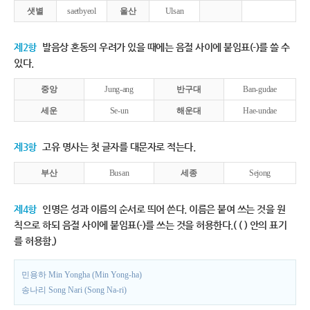
샛별
saetbyeol
울산
Ulsan
제2항
발음상 혼동의 우려가 있을 때에는 음절 사이에 붙임표(-)를 쓸 수
있다.
중앙
Jung-ang
반구대
Ban-gudae
세운
Se-un
해운대
Hae-undae
제3항
고유 명사는 첫 글자를 대문자로 적는다.
부산
Busan
세종
Sejong
제4항
인명은 성과 이름의 순서로 띄어 쓴다. 이름은 붙여 쓰는 것을 원
칙으로 하되 음절 사이에 붙임표(-)를 쓰는 것을 허용한다.( ( ) 안의 표기
를 허용함.)
민용하 Min Yongha (Min Yong-ha)
송나리 Song Nari (Song Na-ri)