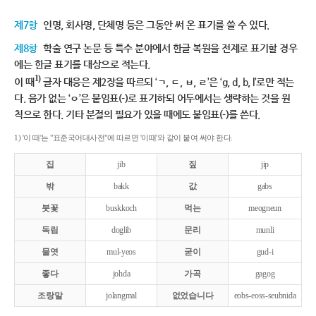
제7항
인명, 회사명, 단체명 등은 그동안 써 온 표기를 쓸 수 있다.
제8항
학술 연구 논문 등 특수 분야에서 한글 복원을 전제로 표기할 경우
에는 한글 표기를 대상으로 적는다.
1)
이 때
글자 대응은 제2장을 따르되 ‘ㄱ, ㄷ, ㅂ, ㄹ’은 ‘g, d, b, l’로만 적는
다. 음가 없는 ‘ㅇ’은 붙임표(-)로 표기하되 어두에서는 생략하는 것을 원
칙으로 한다. 기타 분절의 필요가 있을 때에도 붙임표(-)를 쓴다.
1) '이 때'는 "표준국어대사전"에 따르면 '이때'와 같이 붙여 써야 한다.
집
jib
짚
jip
밖
bakk
값
gabs
붓꽃
buskkoch
먹는
meogneun
독립
doglib
문리
munli
물엿
mul-yeos
굳이
gud-i
좋다
johda
가곡
gagog
조랑말
jolangmal
없었습니다
eobs-eoss-seubnida