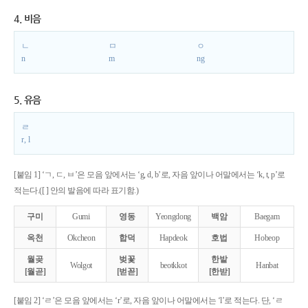
4. 비음
ㄴ
ㅁ
ㅇ
n
m
ng
5. 유음
ㄹ
r, l
[붙임 1] ‘ㄱ, ㄷ, ㅂ’은 모음 앞에서는 ‘g, d, b’로, 자음 앞이나 어말에서는 ‘k, t, p’로
적는다.([ ] 안의 발음에 따라 표기함.)
구미
Gumi
영동
Yeongdong
백암
Baegam
옥천
Okcheon
합덕
Hapdeok
호법
Hobeop
월곶
벚꽃
한밭
Wolgot
beotkkot
Hanbat
[월곧]
[벋꼳]
[한받]
[붙임 2] ‘ㄹ’은 모음 앞에서는 ‘r’로, 자음 앞이나 어말에서는 ‘l’로 적는다. 단, ‘ㄹ