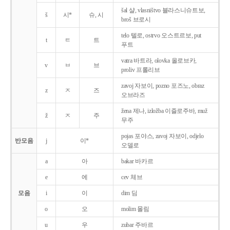
šal 샬, vlasništvo 블라스니슈트보,
š
시*
슈, 시
broš 브로시
telo 텔로, ostrvo 오스트르보, put
t
ㅌ
트
푸트
vatra 바트라, olovka 올로브카,
v
ㅂ
브
proliv 프롤리브
zavoj 자보이, pozno 포즈노, obraz
z
ㅈ
즈
오브라즈
žena 제나, izložba 이즐로주바, muž
ž
ㅈ
주
무주
pojas 포야스, zavoj 자보이, odjelo
반모음
j
이*
오델로
a
아
bakar 바카르
e
에
cev 체브
모음
i
이
dim 딤
o
오
molim 몰림
u
우
zubar 주바르