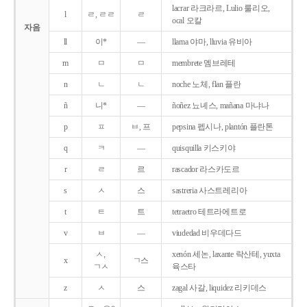
lacrar 라크라르, Lulio 룰리오,
l
ㄹ, ㄹㄹ
ㄹ
ocal 오칼
자음
ll
이*
―
llama 야마, lluvia 유비아
m
ㅁ
ㅁ
membrete 멤브레테
n
ㄴ
ㄴ
noche 노체, flan 플란
ñ
니*
―
ñoñez 뇨녜스, mañana 마냐나
p
ㅍ
ㅂ, 프
pepsina 펩시나, plantón 플란톤
q
ㅋ
―
quisquilla 키스키야
r
ㄹ
르
rascador 라스카도르
s
ㅅ
스
sastreria 사스트레리아
t
ㅌ
트
tetraetro 테트라에트로
v
ㅂ
―
viudedad 비우데다드
ㅅ,
xenón 세논, laxante 락산테, yuxta
x
ㄱ스
ㄱㅅ
육스타
z
ㅅ
스
zagal 사갈, liquidez 리키데스