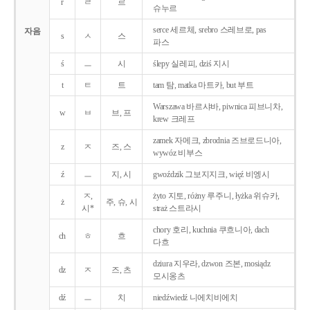
r
ㄹ
르
슈누르
serce 세르체, srebro 스레브로, pas
자음
s
ㅅ
스
파스
ś
ㅡ
시
ślepy 실레피, dziś 지시
t
ㅌ
트
tam 탐, matka 마트카, but 부트
Warszawa 바르샤바, piwnica 피브니차,
w
ㅂ
브, 프
krew 크레프
zamek 자메크, zbrodnia 즈브로드니아,
z
ㅈ
즈, 스
wywóz 비부스
ź
ㅡ
지, 시
gwoździk 그보지지크, więź 비엥시
ㅈ,
żyto 지토, różny 루주니, łyżka 위슈카,
ż
주, 슈, 시
시*
straż 스트라시
chory 호리, kuchnia 쿠흐니아, dach
ch
ㅎ
흐
다흐
dziura 지우라, dzwon 즈본, mosiądz
dz
ㅈ
즈, 츠
모시옹츠
dź
ㅡ
치
niedźwiedź 니에치비에치