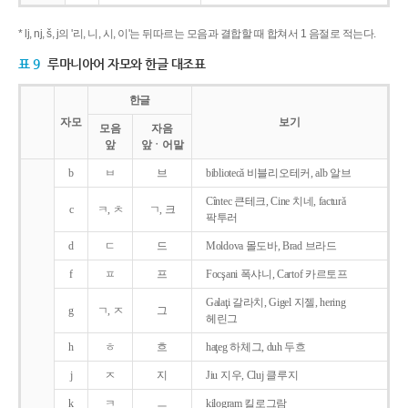
* lj, nj, š, j의 '리, 니, 시, 이'는 뒤따르는 모음과 결합할 때 합쳐서 1 음절로 적는다.
표 9
루마니아어 자모와 한글 대조표
한글
자모
보기
모음
자음
앞
앞ㆍ어말
b
ㅂ
브
bibliotecǎ 비블리오테커, alb 알브
Cîntec 큰테크, Cine 치네, facturǎ
c
ㅋ, ㅊ
ㄱ, 크
팍투러
d
ㄷ
드
Moldova 몰도바, Brad 브라드
f
ㅍ
프
Focşani 폭샤니, Cartof 카르토프
Galaţi 갈라치, Gigel 지젤, hering
g
ㄱ, ㅈ
그
헤린그
h
ㅎ
흐
haţeg 하체그, duh 두흐
j
ㅈ
지
Jiu 지우, Cluj 클루지
k
ㅋ
ㅡ
kilogram 킬로그람