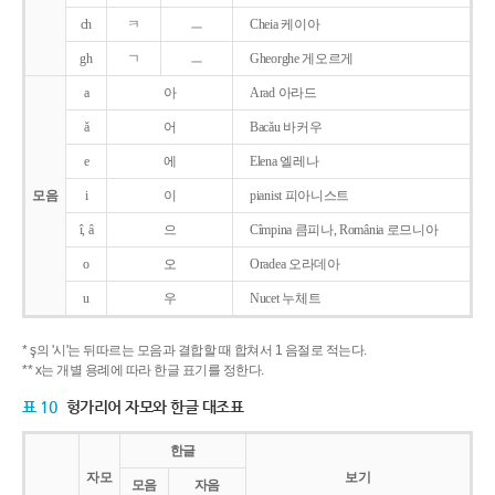
ch
ㅋ
ㅡ
Cheia 케이아
gh
ㄱ
ㅡ
Gheorghe 게오르게
a
아
Arad 아라드
ǎ
어
Bacǎu 바커우
e
에
Elena 엘레나
모음
i
이
pianist 피아니스트
î, â
으
Cîmpina 큼피나, România 로므니아
o
오
Oradea 오라데아
u
우
Nucet 누체트
* ş의 '시'는 뒤따르는 모음과 결합할 때 합쳐서 1 음절로 적는다.
** x는 개별 용례에 따라 한글 표기를 정한다.
표 10
헝가리어 자모와 한글 대조표
한글
자모
보기
모음
자음