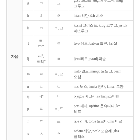
gost 고스트, dugme 두그메, krug
g
ㄱ
그
크루그
h
ㅎ
흐
hitan 히탄, šah 샤흐
korist 코리스트, krug 크루그, jastuk
k
ㅋ
ㄱ, 크
야스투크
ㄹ,
l
ㄹ
levo 레보, balkon 발콘, šal 샬
ㄹㄹ
리*,
자음
lj
ㄹ
ljeto 레토, pasulj 파술
ㄹ리*
malo 말로, mnogo 므노고, osam
m
ㅁ
ㅁ, 므
오삼
n
ㄴ
ㄴ
nos 노스, banka 반카, loman 로만
nj
니*
ㄴ
Njegoš 녜고시, svibanj 스비반
peta 페타, opština 옵슈티나, lep
p
ㅍ
ㅂ, 프
레프
r
ㄹ
르
riba 리바, torba 토르바, mir 미르
sedam 세담, posle 포슬레, glas
s
ㅅ
스
글라스