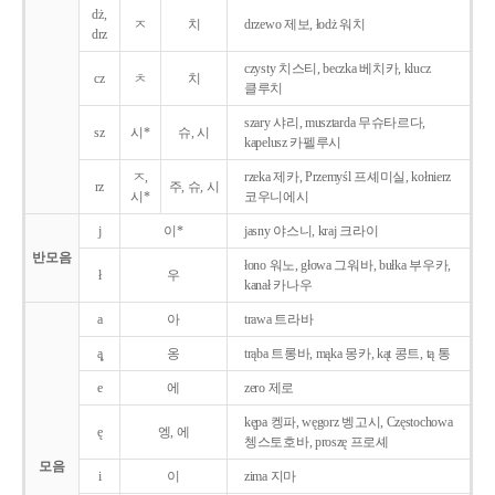
dż,
ㅈ
치
drzewo 제보, łodż 워치
drz
czysty 치스티, beczka 베치카, klucz
cz
ㅊ
치
클루치
szary 샤리, musztarda 무슈타르다,
sz
시*
슈, 시
kapelusz 카펠루시
ㅈ,
rzeka 제카, Przemyśl 프셰미실, kołnierz
rz
주, 슈, 시
시*
코우니에시
j
이*
jasny 야스니, kraj 크라이
반모음
łono 워노, głowa 그워바, bułka 부우카,
ł
우
kanał 카나우
a
아
trawa 트라바
ą̨
옹
trąba 트롱바, mąka 몽카, kąt 콩트, tą 통
e
에
zero 제로
kępa 켕파, węgorz 벵고시, Częstochowa
ę
엥, 에
쳉스토호바, proszę 프로셰
모음
i
이
zima 지마