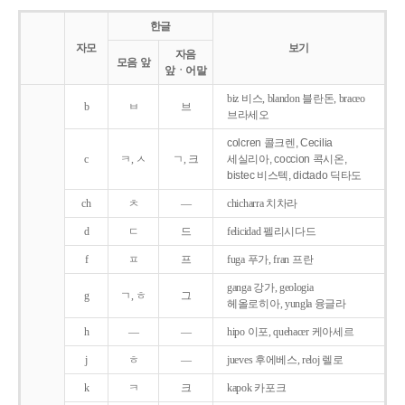
한글
자모
보기
자음
모음 앞
앞ㆍ어말
biz 비스, blandon 블란돈, braceo
b
ㅂ
브
브라세오
colcren 콜크렌, Cecilia
c
ㅋ, ㅅ
ㄱ, 크
세실리아, coccion 콕시온,
bistec 비스텍, dictado 딕타도
ch
ㅊ
―
chicharra 치차라
d
ㄷ
드
felicidad 펠리시다드
f
ㅍ
프
fuga 푸가, fran 프란
ganga 강가, geologia
g
ㄱ, ㅎ
그
헤올로히아, yungla 융글라
h
―
―
hipo 이포, quehacer 케아세르
j
ㅎ
―
jueves 후에베스, reloj 렐로
k
ㅋ
크
kapok 카포크