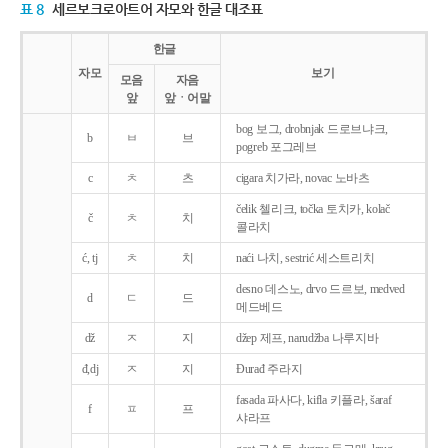
표 8
세르보크로아트어 자모와 한글 대조표
한글
자모
보기
모음
자음
앞
앞ㆍ어말
bog 보그, drobnjak 드로브냐크,
b
ㅂ
브
pogreb 포그레브
c
ㅊ
츠
cigara 치가라, novac 노바츠
čelik 첼리크, točka 토치카, kolač
č
ㅊ
치
콜라치
ć, tj
ㅊ
치
naći 나치, sestrić 세스트리치
desno 데스노, drvo 드르보, medved
d
ㄷ
드
메드베드
dž
ㅈ
지
džep 제프, narudžba 나루지바
đ,dj
ㅈ
지
Ðurađ 주라지
fasada 파사다, kifla 키플라, šaraf
f
ㅍ
프
샤라프