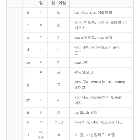
앞
앞ㆍ어말
b
ㅂ
브
bab 버브, ablak 어블러크
citrom 치트롬, nyolcvan 뇰츠번, arc
c
ㅊ
츠
어르츠
cs
ㅊ
치
csavar 처버르, kulcs 쿨치
daru 더루, medve 메드베, gond
d
ㄷ
드
곤드
dzs
ㅈ
지
dzsem 젬
f
ㅍ
프
elfog 엘포그
gumi 구미, nyugta 뉴그터, csomag
g
ㄱ
그
초머그
gyár 자르, hagyma 허지머, nagy
gy
ㅈ
지
너지
h
ㅎ
흐
hal 헐, juh 유흐
k
ㅋ
ㄱ, 크
béka 베커, keksz 켁스, szék 세크
ㄹ,
l
ㄹ
len 렌, meleg 멜레그, dél 델
ㄹㄹ