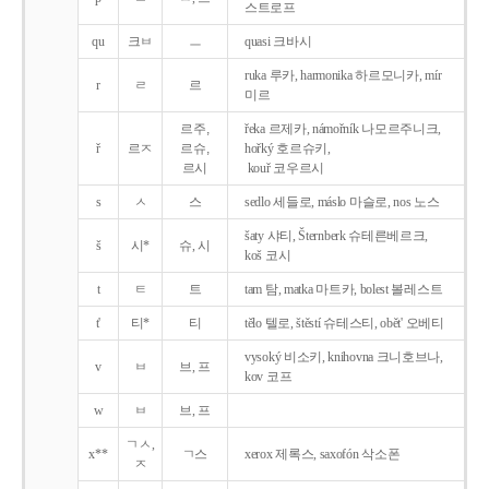
스트로프
qu
크ㅂ
ㅡ
quasi 크바시
ruka 루카, harmonika 하르모니카, mír
r
ㄹ
르
미르
르주,
řeka 르제카, námořník 나모르주니크,
ř
르ㅈ
르슈,
hořký 호르슈키,
르시
kouř 코우르시
s
ㅅ
스
sedlo 세들로, máslo 마슬로, nos 노스
šaty 샤티, Šternberk 슈테른베르크,
š
시*
슈, 시
koš 코시
t
ㅌ
트
tam 탐, matka 마트카, bolest 볼레스트
t'
티*
티
tělo 텔로, štěstí 슈테스티, obět' 오베티
vysoký 비소키, knihovna 크니호브나,
v
ㅂ
브, 프
kov 코프
w
ㅂ
브, 프
ㄱㅅ,
x**
ㄱ스
xerox 제록스, saxofón 삭소폰
ㅈ