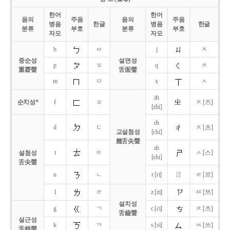
한어
한어
음의
주음
음의
주음
병음
한글
병음
한글
분류
부호
분류
부호
자모
자모
b
ㅂ
j
ㅈ
중순성
설면성
p
ㅍ
q
ㅊ
重脣聲
舌面聲
m
ㅁ
x
ㅅ
zh
순치성*
f
ㅍ
ㅈ [즈]
[zhi]
ch
d
ㄷ
ㅊ [츠]
교설첨성
[chi]
翹舌尖聲
sh
t
ㅌ
ㅅ [스]
설첨성
[shi]
舌尖聲
ㄖ
n
ㄴ
r [ri]
ㄹ [르]
l
ㄹ
z [zi]
ㅉ [쯔]
설치성
g
ㄱ
c [ci]
ㅊ [츠]
舌齒聲
설근성
k
ㅋ
s [si]
ㅆ [쓰]
舌根聲