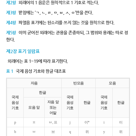
제2항
외래어의 1 음운은 원칙적으로 1 기호로 적는다.
제3항
받침에는 ‘ㄱ, ㄴ, ㄹ, ㅁ, ㅂ, ㅅ, ㅇ’만을 쓴다.
제4항
파열음 표기에는 된소리를 쓰지 않는 것을 원칙으로 한다.
제5항
이미 굳어진 외래어는 관용을 존중하되, 그 범위와 용례는 따로 정
한다.
제2장 표기 일람표
외래어는 표 1~19에 따라 표기한다.
표 1
국제 음성 기호와 한글 대조표
자음
반모음
모음
한글
국제
국제
국제
자음 앞
음성
음성
한글
음성
한글
모음 앞
또는
기호
기호
기호
어말
p
ㅍ
ㅂ, 프
j
이*
i
이
b
ㅂ
브
ɥ
위
y
위