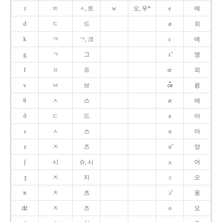
t
ㅌ
ㅅ, 트
w
오, 우*
e
에
d
ㄷ
드
ø
외
k
ㅋ
ㄱ, 크
ɛ
에
g
ㄱ
그
ɛ̃
앵
f
ㅍ
프
œ
외
v
ㅂ
브
욍
θ
ㅅ
스
æ
애
ð
ㄷ
드
a
아
s
ㅅ
스
ɑ
아
z
ㅈ
즈
ɑ̃
앙
ʃ
시
슈, 시
ʌ
어
ʒ
ㅈ
지
ɔ
오
ʦ
ㅊ
츠
ɔ̃
옹
ʣ
ㅈ
즈
o
오