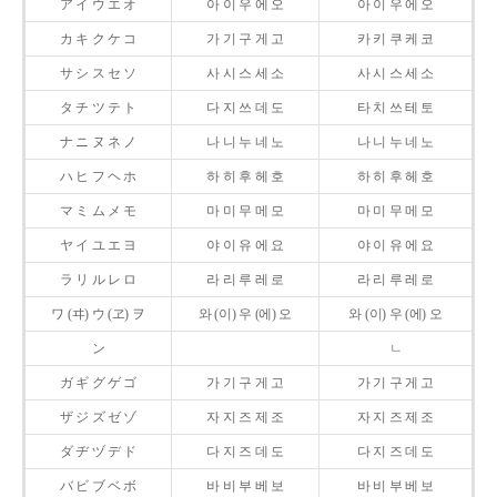
ア イ ウ エ オ
아 이 우 에 오
아 이 우 에 오
カ キ ク ケ コ
가 기 구 게 고
카 키 쿠 케 코
サ シ ス セ ソ
사 시 스 세 소
사 시 스 세 소
タ チ ツ テ ト
다 지 쓰 데 도
타 치 쓰 테 토
ナ ニ ヌ ネ ノ
나 니 누 네 노
나 니 누 네 노
ハ ヒ フ ヘ ホ
하 히 후 헤 호
하 히 후 헤 호
マ ミ ム メ モ
마 미 무 메 모
마 미 무 메 모
ヤ イ ユ エ ヨ
야 이 유 에 요
야 이 유 에 요
ラ リ ル レ ロ
라 리 루 레 로
라 리 루 레 로
ワ (ヰ) ウ (ヱ) ヲ
와 (이) 우 (에) 오
와 (이) 우 (에) 오
ン
ㄴ
ガ ギ グ ゲ ゴ
가 기 구 게 고
가 기 구 게 고
ザ ジ ズ ゼ ゾ
자 지 즈 제 조
자 지 즈 제 조
ダ ヂ ヅ デ ド
다 지 즈 데 도
다 지 즈 데 도
バ ビ ブ ベ ボ
바 비 부 베 보
바 비 부 베 보