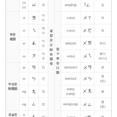
yu
위
ying
(ing)
잉
(u)
아
ai
wa
(ua)
와
이
에
ei
wo
(uo)
워
결
이
복운
합
複韻
운
아
ao
wai
(uai)
와이
모
오
합
結
어
구
웨이
合
ou
wei
(ui)
우
류
(우이)
韻
合
母
an
안
wan
(uan)
완
口
類
원
en
언
wen
(un)
(운)
부성운
附聲韻
wang
ang
앙
왕
(uang)
웡
eng
엉
weng
(ong)
(웅)
권설운
er