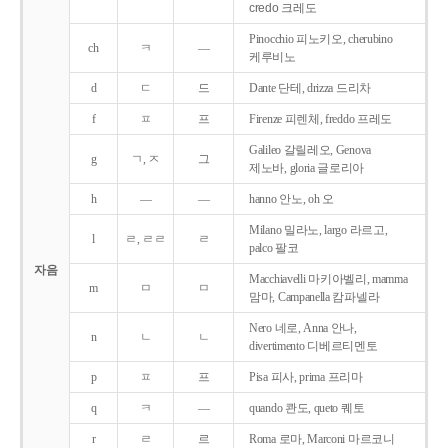
credo 크레도
Pinocchio 피노키오, cherubino
ch
ㅋ
―
케루비노
d
ㄷ
드
Dante 단테, drizza 드리차
f
ㅍ
프
Firenze 피렌체, freddo 프레도
Galileo 갈릴레오, Genova
g
ㄱ, ㅈ
그
제노바, gloria 글로리아
h
―
―
hanno 안노, oh 오
Milano 밀라노, largo 라르고,
l
ㄹ, ㄹㄹ
ㄹ
palco 팔코
자음
Macchiavelli 마키아벨리, mamma
m
ㅁ
ㅁ
맘마, Campanella 캄파넬라
Nero 네로, Anna 안나,
n
ㄴ
ㄴ
divertimento 디베르티멘토
p
ㅍ
프
Pisa 피사, prima 프리마
q
ㅋ
―
quando 콴도, queto 퀘토
r
ㄹ
르
Roma 로마, Marconi 마르코니