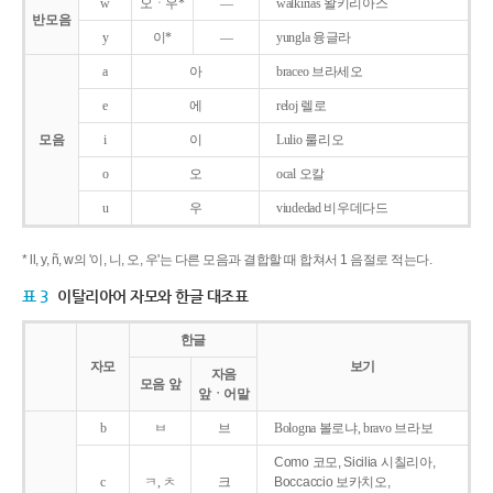
w
오ㆍ우*
―
walkirias 왈키리아스
반모음
y
이*
―
yungla 융글라
a
아
braceo 브라세오
e
에
reloj 렐로
모음
i
이
Lulio 룰리오
o
오
ocal 오칼
u
우
viudedad 비우데다드
* ll, y, ñ, w의 '이, 니, 오, 우'는 다른 모음과 결합할 때 합쳐서 1 음절로 적는다.
표 3
이탈리아어 자모와 한글 대조표
한글
자모
보기
자음
모음 앞
앞ㆍ어말
b
ㅂ
브
Bologna 볼로냐, bravo 브라보
Como 코모, Sicilia 시칠리아,
c
ㅋ, ㅊ
크
Boccaccio 보카치오,