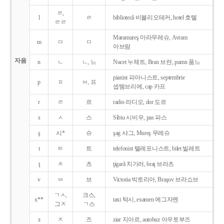
ㄹ,
l
ㄹ
bibliotecǎ 비블리오테커, hotel 호텔
ㄹㄹ
Maramureş 마라무레슈, Avram
m
ㅁ
ㅁ
아브람
자음
n
ㄴ
ㄴ, 느
Nucet 누체트, Bran 브란, pumn 품느
pianist 피아니스트, septembrie
p
ㅍ
ㅂ, 프
셉템브리에, cap 카프
r
ㄹ
르
radio 라디오, dor 도르
s
ㅅ
스
Sibiu 시비우, pas 파스
ş
시*
슈
şag 샤그, Mureş 무레슈
t
ㅌ
트
telefonist 텔레포니스트, bilet 빌레트
ţ
ㅊ
츠
ţigarǎ 치가러, braţ 브라츠
v
ㅂ
브
Victoria 빅토리아, Braşov 브라쇼브
ㄱㅅ,
크스,
x**
taxi 탁시, examen 에그자멘
그ㅈ
ㄱ스
z
ㅈ
즈
ziar 지아르, autobuz 아우토부즈