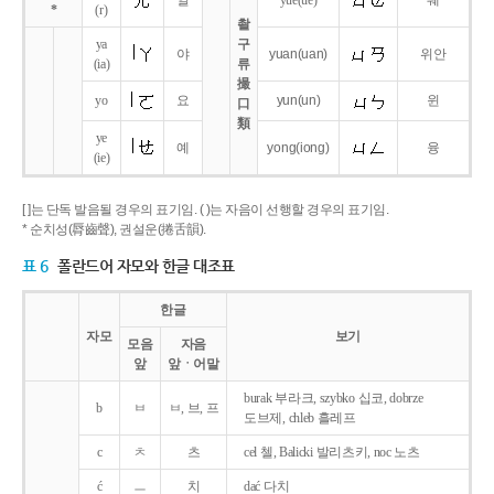
얼
yue
(ue)
웨
*
(r)
촬
ya
구
야
yuan
(uan)
위안
(ia)
류
撮
yo
요
yun
(un)
윈
口
類
ye
예
yong
(iong)
융
(ie)
[ ]는 단독 발음될 경우의 표기임. ( )는 자음이 선행할 경우의 표기임.
* 순치성(脣齒聲), 권설운(捲舌韻).
표 6
폴란드어 자모와 한글 대조표
한글
자모
보기
모음
자음
앞
앞ㆍ어말
burak 부라크, szybko 십코, dobrze
b
ㅂ
ㅂ, 브, 프
도브제, chleb 흘레프
c
ㅊ
츠
cel 첼, Balicki 발리츠키, noc 노츠
ć
ㅡ
치
dać 다치