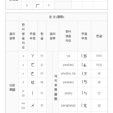
h
ㅎ
운 모 (韻母)
한
어
한어
음의
병
주음
한
음의
주음
병음
한글
분류
음
부호
글
분류
부호
자모
자
모
a
아
yai
야이
o
오
yao
(iao)
야오
e
어
you
(iou,
iu)
유
제
치
ê
에
yan
(ian)
옌
단운
류
單韻
齊
yi
이
yin(in)
인
齒
(i)
類
wu
우
yang
(iang)
양
(u)