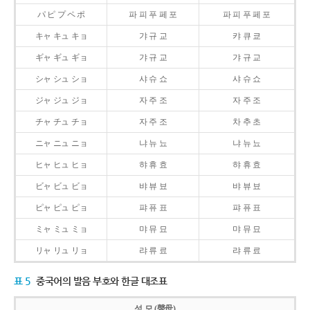
パ ピ プ ペ ポ
파 피 푸 페 포
파 피 푸 페 포
キャ キュ キョ
갸 규 교
캬 큐 쿄
ギャ ギュ ギョ
갸 규 교
갸 규 교
シャ シュ ショ
샤 슈 쇼
샤 슈 쇼
ジャ ジュ ジョ
자 주 조
자 주 조
チャ チュ チョ
자 주 조
차 추 초
ニャ ニュ ニョ
냐 뉴 뇨
냐 뉴 뇨
ヒャ ヒュ ヒョ
햐 휴 효
햐 휴 효
ビャ ビュ ビョ
뱌 뷰 뵤
뱌 뷰 뵤
ピャ ピュ ピョ
퍄 퓨 표
퍄 퓨 표
ミャ ミュ ミョ
먀 뮤 묘
먀 뮤 묘
リャ リュ リョ
랴 류 료
랴 류 료
표 5
중국어의 발음 부호와 한글 대조표
성 모 (聲母)