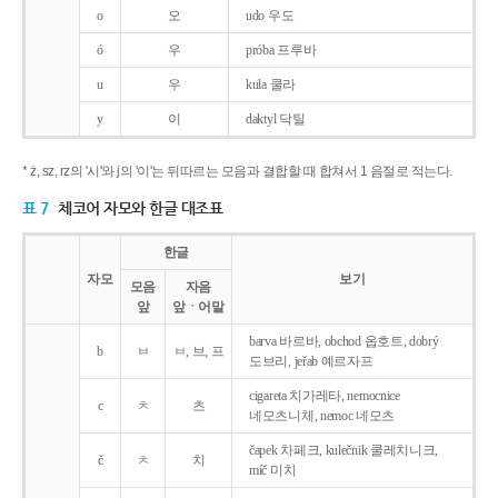
o
오
udo 우도
ó
우
próba 프루바
u
우
kula 쿨라
y
이
daktyl 닥틸
* ż, sz, rz의 '시'와 j의 '이'는 뒤따르는 모음과 결합할 때 합쳐서 1 음절로 적는다.
표 7
체코어 자모와 한글 대조표
한글
자모
보기
모음
자음
앞
앞ㆍ어말
barva 바르바, obchod 옵호트, dobrý
b
ㅂ
ㅂ, 브, 프
도브리, jeřab 예르자프
cigareta 치가레타, nemocnice
c
ㅊ
츠
네모츠니체, nemoc 네모츠
čapek 차페크, kulečnik 쿨레치니크,
č
ㅊ
치
míč 미치