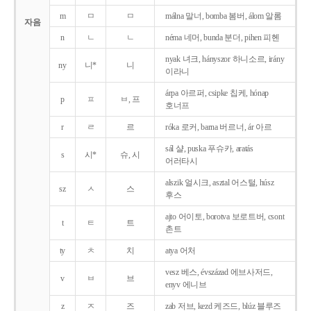
m
ㅁ
ㅁ
málna 말너, bomba 봄버, álom 알롬
자음
n
ㄴ
ㄴ
néma 네머, bunda 분더, pihen 피헨
nyak 녀크, hányszor 하니소르, irány
ny
니*
니
이라니
árpa 아르퍼, csipke 칩케, hónap
p
ㅍ
ㅂ, 프
호너프
r
ㄹ
르
róka 로커, barna 버르너, ár 아르
sál 샬, puska 푸슈카, aratás
s
시*
슈, 시
어러타시
alszik 얼시크, asztal 어스털, húsz
sz
ㅅ
스
후스
ajto 어이토, borotva 보로트버, csont
t
ㅌ
트
촌트
ty
ㅊ
치
atya 어처
vesz 베스, évszázad 에브사저드,
v
ㅂ
브
enyv 에니브
z
ㅈ
즈
zab 저브, kezd 케즈드, blúz 블루즈