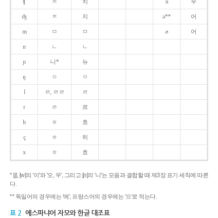
ʧ
ㅊ
치
u
우
ʤ
ㅈ
지
ə**
어
m
ㅁ
ㅁ
ɚ
어
n
ㄴ
ㄴ
ɲ
니*
뉴
ŋ
ㅇ
ㅇ
l
ㄹ, ㄹㄹ
ㄹ
r
ㄹ
르
h
ㅎ
흐
ç
ㅎ
히
x
ㅎ
흐
* [j], [w]의 '이'와 '오, 우', 그리고 [ɲ]의 '니'는 모음과 결합할 때 제3장 표기 세칙에 따른
다.
** 독일어의 경우에는 '에', 프랑스어의 경우에는 '으'로 적는다.
표 2
에스파냐어 자모와 한글 대조표