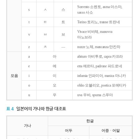
Sorrento 소렌토, asma 아스마,
s
ㅅ
스
sasso 사소
t
ㅌ
트
Torino 토리노, tranne 트란네
Vivace 비바체, manovra
v
ㅂ
브
마노브라
z
ㅊ
―
nozze 노체, mancanza 만칸차
a
아
abituro 아비투로, capra 카프라
e
에
erta 에르타, padrone 파드로네
모음
i
이
infamia 인파미아, manica 마니카
o
오
oblio 오블리오, poetica 포에티카
u
우
uva 우바, spuma 스푸마
표 4
일본어의 가나와 한글 대조표
한글
가나
어두
어중ㆍ어말