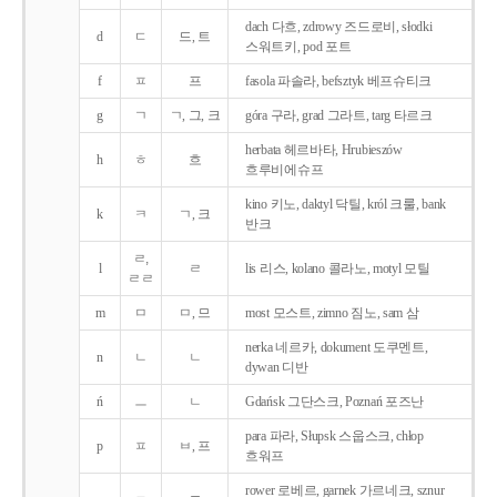
dach 다흐, zdrowy 즈드로비, słodki
d
ㄷ
드, 트
스워트키, pod 포트
f
ㅍ
프
fasola 파솔라, befsztyk 베프슈티크
g
ㄱ
ㄱ, 그, 크
góra 구라, grad 그라트, targ 타르크
herbata 헤르바타, Hrubieszów
h
ㅎ
흐
흐루비에슈프
kino 키노, daktyl 닥틸, król 크룰, bank
k
ㅋ
ㄱ, 크
반크
ㄹ,
l
ㄹ
lis 리스, kolano 콜라노, motyl 모틸
ㄹㄹ
m
ㅁ
ㅁ, 므
most 모스트, zimno 짐노, sam 삼
nerka 네르카, dokument 도쿠멘트,
n
ㄴ
ㄴ
dywan 디반
ń
ㅡ
ㄴ
Gdańsk 그단스크, Poznań 포즈난
para 파라, Słupsk 스웁스크, chłop
p
ㅍ
ㅂ, 프
흐워프
rower 로베르, garnek 가르네크, sznur