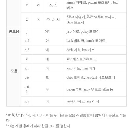
zámek 자메크, pozdní 포즈드니, bez
z
ㅈ
즈, 스
베스
Žižka 지슈카, Žvěřina 주베르지나,
ž
ㅈ
주, 슈, 시
Brož 브로시
반모음
j
이*
jaro 야로, pokoj 포코이
a, á
아
balík 발리크, komár 코마르
e, é
에
dech 데흐, léto 레토
ě
예
sěst 셰스트, věk 베크
i, í
이
kino 키노, míra 미라
모음
o,ó
오
obec 오베츠, nervózni 네르보즈니
u, ú,
우
buben 부벤, úrok 우로크, dům 둠
ů
y, ý
이
jazyk
야지크, líný 리니
* d', ň, š, t', j의 '디, 니, 시, 티, 이'는 뒤따르는 모음과 결합할 때 합쳐서 1 음절로 적는
다.
** x는 개별 용례에 따라 한글 표기를 정한다.