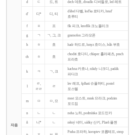
d
ㄷ
드, 트
dech 데흐, divadlo 디바들로, led 레트
d'ábel 댜벨, lod'ka 로티카, hrud'
d'
디*
디, 티
흐루티
f
ㅍ
프
fík 피크, knoflík 크노플리크
g
ㄱ
ㄱ, 그, 크
gramofon 그라모폰
h
ㅎ
흐
hadr 하드르, hmyz 흐미스, bůh 부흐
choditi 호디티, chlapec 흘라페츠, prach
ch
ㅎ
흐
프라흐
kachna 카흐나, nikdy 니크디, padák
k
ㅋ
ㄱ, 크
파다크
ㄹ,
lev 레프, šplhati 슈플하티, postel
l
ㄹ
ㄹㄹ
포스텔
most 모스트, mrak 므라크, podzim
m
ㅁ
ㅁ, 므
포드짐
n
ㄴ
ㄴ
noha 노하, podmínka 포드민카
ň
니*
ㄴ
němý 네미, sáňky 산키, Plzeň 플젠
자음
Praha 프라하, koroptev 코롭테프, strop
p
ㅍ
ㅂ, 프