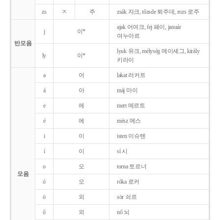
zs
ㅈ
주
zsák 자크, tőzsde 퇴주데, rozs 로주
ajak 어여크, fej 페이, január
j
이*
여누아르
반모음
lyuk 유크, mélység 메이셰그, király
ly
이*
키라이
a
어
lakat 러커트
á
아
máj 마이
e
에
mert 메르트
é
에
mész 메스
i
이
isten 이슈텐
í
이
sí 시
o
오
torna 토르너
모음
ó
오
róka 로커
ö
외
sör 쇠르
ő
외
nő 뇌