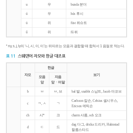
u
우
bunda 분더
ú
우
hús 후시
ü
위
füst 퓌슈트
ű
위
fű 퓌
* ny, s, j, ly의 ‘니, 시, 이, 이’는 뒤따르는 모음과 결합할 때 합쳐서 1 음절로 적는다.
표 11
스웨덴어 자모와 한글 대조표
한글
자모
보기
모음
자음
앞
앞ㆍ어말
b
ㅂ
ㅂ, 브
bal 발, snabbt 스납트, Jacob 야코브
Carlsson 칼손, Celsius 셀시우스,
c
ㅋ, ㅅ
ㄱ
Ericson 에릭손
ch
시*
크
charm 샤름, och 오크
dag 다그, dricka 드리카, Halmstad
d
ㄷ
드
할름스타드