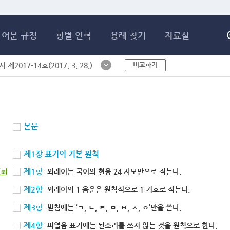
메인콘텐츠 바로가기
어문 규정
항별 연혁
용례 찾기
자료실
비교하기
제2017-14호(2017. 3. 28.)
본문
제1장 표기의 기본 원칙
제1항
외래어는 국어의 현용 24 자모만으로 적는다.
북
제2항
외래어의 1 음운은 원칙적으로 1 기호로 적는다.
제3항
받침에는 ‘ㄱ, ㄴ, ㄹ, ㅁ, ㅂ, ㅅ, ㅇ’만을 쓴다.
제4항
파열음 표기에는 된소리를 쓰지 않는 것을 원칙으로 한다.