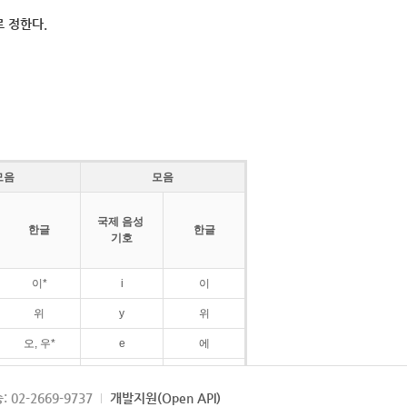
 정한다.
모음
모음
국제 음성
한글
한글
기호
이*
i
이
위
y
위
오, 우*
e
에
ø
외
: 02-2669-9737
개발지원(Open API)
ɛ
에