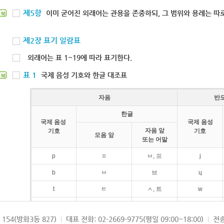
제5항
이미 굳어진 외래어는 관용을 존중하되, 그 범위와 용례는 따로
북
제2장 표기 일람표
외래어는 표 1~19에 따라 표기한다.
표 1
국제 음성 기호와 한글 대조표
북
자음
반
한글
국제 음성
국제 음성
자음 앞
기호
기호
모음 앞
또는 어말
p
ㅍ
ㅂ, 프
j
b
ㅂ
브
ɥ
t
ㅌ
ㅅ, 트
w
d
ㄷ
드
154(방화3동 827)
대표 전화: 02-2669-9775(평일 09:00~18:00)
전송
k
ㅋ
ㄱ, 크