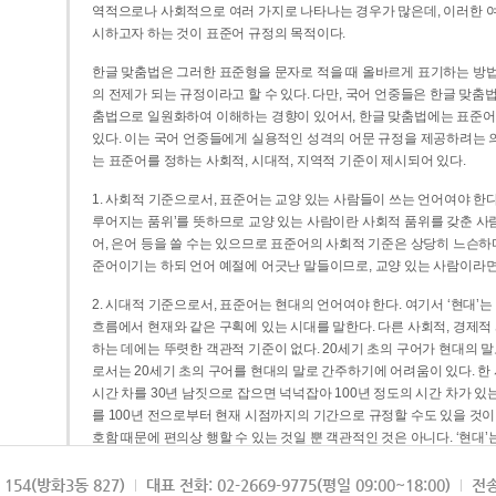
역적으로나 사회적으로 여러 가지로 나타나는 경우가 많은데, 이러한 여
시하고자 하는 것이 표준어 규정의 목적이다.
한글 맞춤법은 그러한 표준형을 문자로 적을 때 올바르게 표기하는 방법
의 전제가 되는 규정이라고 할 수 있다. 다만, 국어 언중들은 한글 맞춤
춤법으로 일원화하여 이해하는 경향이 있어서, 한글 맞춤법에는 표준어
있다. 이는 국어 언중들에게 실용적인 성격의 어문 규정을 제공하려는 
는 표준어를 정하는 사회적, 시대적, 지역적 기준이 제시되어 있다.
1. 사회적 기준으로서, 표준어는 교양 있는 사람들이 쓰는 언어여야 한다
루어지는 품위’를 뜻하므로 교양 있는 사람이란 사회적 품위를 갖춘 사람
어, 은어 등을 쓸 수는 있으므로 표준어의 사회적 기준은 상당히 느슨하다고
준어이기는 하되 언어 예절에 어긋난 말들이므로, 교양 있는 사람이라면
2. 시대적 기준으로서, 표준어는 현대의 언어여야 한다. 여기서 ‘현대
흐름에서 현재와 같은 구획에 있는 시대를 말한다. 다른 사회적, 경제적
하는 데에는 뚜렷한 객관적 기준이 없다. 20세기 초의 구어가 현대의 말
로서는 20세기 초의 구어를 현대의 말로 간주하기에 어려움이 있다. 한
시간 차를 30년 남짓으로 잡으면 넉넉잡아 100년 정도의 시간 차가 있
를 100년 전으로부터 현재 시점까지의 기간으로 규정할 수도 있을 것이다
호함 때문에 편의상 행할 수 있는 것일 뿐 객관적인 것은 아니다. ‘현대
3. 지역적 기준으로서, 표준어는 서울말이어야 한다. 이는 표준어의 공
154(방화3동 827)
대표 전화: 02-2669-9775(평일 09:00~18:00)
전송