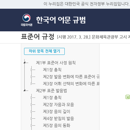
이 누리집은 대한민국 공식 전자정부 누리집입니다.
표준어 규정
[시행 2017. 3. 28.] 문화체육관광부 고시 제2
하위 항목 전체 열기
제1부 표준어 사정 원칙
제1장 총칙
제2장 발음 변화에 따른 표준어 규정
제3장 어휘 선택의 변화에 따른 표준어 규정
제2부 표준 발음법
제1장 총칙
북
제2장 자음과 모음
제3장 음의 길이
제4장 받침의 발음
제5장 음의 동화