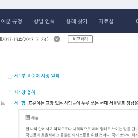
메인콘텐츠 바로가기
어문 규정
항별 연혁
용례 찾기
자료실
비교하기
017-13호(2017. 3. 28.)
제1부 표준어 사정 원칙
제1장 총칙
제1항
표준어는 교양 있는 사람들이 두루 쓰는 현대 서울말로 정함을
해설
한 나라 안에서 지역적으로나 사회적으로 여러 형태로 쓰이는 말을 단수
국민들의 효율적이고 통일된 의사소통을 위한 것이다. 국어 토박이 화자