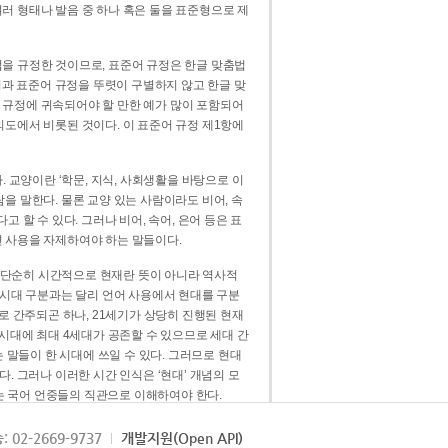
러 형태나 발음 중 하나 혹은 둘을 표준형으로 제
을 규정한 것이므로, 표준어 규정은 한글 맞춤법
법과 표준어 규정을 뚜렷이 구별하지 않고 한글 맞
 규정에 귀속되어야 할 만한 예가 많이 포함되어
의도에서 비롯된 것이다. 이 표준어 규정 제1항에
. 교양이란 ‘학문, 지식, 사회생활을 바탕으로 이
을 말한다. 물론 교양 있는 사람이라도 비어, 속
 할 수 있다. 그러나 비어, 속어, 은어 등은 표
 사용을 자제하여야 하는 말들이다.
’는 단순히 시간적으로 현재란 뜻이 아니라 역사적
 시대 구분과는 달리 언어 사용에서 현대를 구분
로 간주되곤 하나, 21세기가 상당히 진행된 현재
 시대에 최대 4세대가 공존할 수 있으므로 세대 간
는 말들이 한 시대에 쓰일 수 있다. 그러므로 현대
. 그러나 이러한 시간 인식은 ‘현대’ 개념의 모
’는 국어 언중들의 직관으로 이해하여야 한다.
용어적 성격을 가장 크게 드러내 주는 기준이다.
: 02-2669-9737
개발지원(Open API)