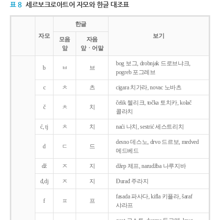
표 8
세르보크로아트어 자모와 한글 대조표
한글
자모
보기
모음
자음
앞
앞ㆍ어말
bog 보그, drobnjak 드로브냐크,
b
ㅂ
브
pogreb 포그레브
c
ㅊ
츠
cigara 치가라, novac 노바츠
čelik 첼리크, točka 토치카, kolač
č
ㅊ
치
콜라치
ć, tj
ㅊ
치
naći 나치, sestrić 세스트리치
desno 데스노, drvo 드르보, medved
d
ㄷ
드
메드베드
dž
ㅈ
지
džep 제프, narudžba 나루지바
đ,dj
ㅈ
지
Ðurađ 주라지
fasada 파사다, kifla 키플라, šaraf
f
ㅍ
프
샤라프