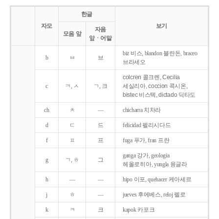
한글
자모
보기
자음
모음 앞
앞ㆍ어말
biz 비스, blandon 블란돈, braceo
b
ㅂ
브
브라세오
colcren 콜크렌, Cecilia
c
ㅋ, ㅅ
ㄱ, 크
세실리아, coccion 콕시온,
bistec 비스텍, dictado 딕타도
ch
ㅊ
―
chicharra 치차라
d
ㄷ
드
felicidad 펠리시다드
f
ㅍ
프
fuga 푸가, fran 프란
ganga 강가, geologia
g
ㄱ, ㅎ
그
헤올로히아, yungla 융글라
h
―
―
hipo 이포, quehacer 케아세르
j
ㅎ
―
jueves 후에베스, reloj 렐로
k
ㅋ
크
kapok 카포크