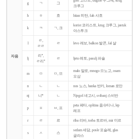
gost 고스트, dugme 두그메, krug
g
ㄱ
그
크루그
h
ㅎ
흐
hitan 히탄, šah 샤흐
korist 코리스트, krug 크루그, jastuk
k
ㅋ
ㄱ, 크
야스투크
ㄹ,
l
ㄹ
levo 레보, balkon 발콘, šal 샬
ㄹㄹ
리*,
자음
lj
ㄹ
ljeto 레토, pasulj 파술
ㄹ리*
malo 말로, mnogo 므노고, osam
m
ㅁ
ㅁ, 므
오삼
n
ㄴ
ㄴ
nos 노스, banka 반카, loman 로만
nj
니*
ㄴ
Njegoš 녜고시, svibanj 스비반
peta 페타, opština 옵슈티나, lep
p
ㅍ
ㅂ, 프
레프
r
ㄹ
르
riba 리바, torba 토르바, mir 미르
sedam 세담, posle 포슬레, glas
s
ㅅ
스
글라스