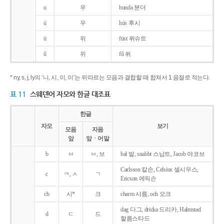
u
우
bunda 분더
ú
우
hús 후시
ü
위
füst 퓌슈트
ű
위
fű 퓌
* ny, s, j, ly의 ‘니, 시, 이, 이’는 뒤따르는 모음과 결합할 때 합쳐서 1 음절로 적는다.
표 11
스웨덴어 자모와 한글 대조표
한글
자모
보기
모음
자음
앞
앞ㆍ어말
b
ㅂ
ㅂ, 브
bal 발, snabbt 스납트, Jacob 야코브
Carlsson 칼손, Celsius 셀시우스,
c
ㅋ, ㅅ
ㄱ
Ericson 에릭손
ch
시*
크
charm 샤름, och 오크
dag 다그, dricka 드리카, Halmstad
d
ㄷ
드
할름스타드