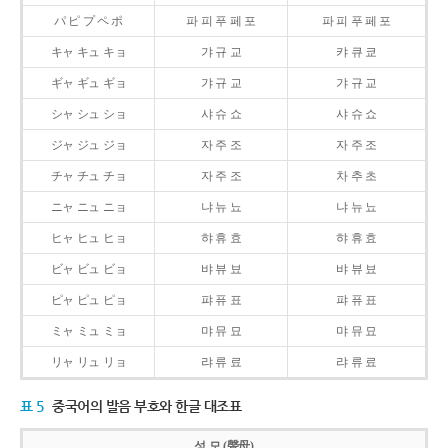
パ ピ プ ペ ポ
파 피 푸 페 포
파 피 푸 페 포
キャ キュ キョ
갸 규 교
캬 큐 쿄
ギャ ギュ ギョ
갸 규 교
갸 규 교
シャ シュ ショ
샤 슈 쇼
샤 슈 쇼
ジャ ジュ ジョ
자 주 조
자 주 조
チャ チュ チョ
자 주 조
차 추 초
ニャ ニュ ニョ
냐 뉴 뇨
냐 뉴 뇨
ヒャ ヒュ ヒョ
햐 휴 효
햐 휴 효
ビャ ビュ ビョ
뱌 뷰 뵤
뱌 뷰 뵤
ピャ ピュ ピョ
퍄 퓨 표
퍄 퓨 표
ミャ ミュ ミョ
먀 뮤 묘
먀 뮤 묘
リャ リュ リョ
랴 류 료
랴 류 료
표 5
중국어의 발음 부호와 한글 대조표
성 모 (聲母)