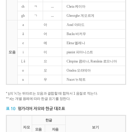
ch
ㅋ
ㅡ
Cheia 케이아
gh
ㄱ
ㅡ
Gheorghe 게오르게
a
아
Arad 아라드
ǎ
어
Bacǎu 바커우
e
에
Elena 엘레나
모음
i
이
pianist 피아니스트
î, â
으
Cîmpina 큼피나, România 로므니아
o
오
Oradea 오라데아
u
우
Nucet 누체트
* ş의 '시'는 뒤따르는 모음과 결합할 때 합쳐서 1 음절로 적는다.
** x는 개별 용례에 따라 한글 표기를 정한다.
표 10
헝가리어 자모와 한글 대조표
한글
자모
보기
모음
자음