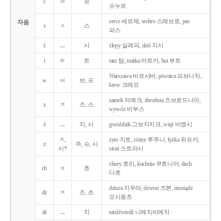
r
ㄹ
르
슈누르
serce 세르체, srebro 스레브로, pas
자음
s
ㅅ
스
파스
ś
ㅡ
시
ślepy 실레피, dziś 지시
t
ㅌ
트
tam 탐, matka 마트카, but 부트
Warszawa 바르샤바, piwnica 피브니차,
w
ㅂ
브, 프
krew 크레프
zamek 자메크, zbrodnia 즈브로드니아,
z
ㅈ
즈, 스
wywóz 비부스
ź
ㅡ
지, 시
gwoździk 그보지지크, więź 비엥시
ㅈ,
żyto 지토, różny 루주니, łyżka 위슈카,
ż
주, 슈, 시
시*
straż 스트라시
chory 호리, kuchnia 쿠흐니아, dach
ch
ㅎ
흐
다흐
dziura 지우라, dzwon 즈본, mosiądz
dz
ㅈ
즈, 츠
모시옹츠
dź
ㅡ
치
niedźwiedź 니에치비에치