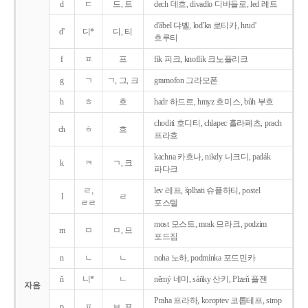
d
ㄷ
드, 트
dech 데흐, divadlo 디바들로, led 레트
d'ábel 댜벨, lod'ka 로티카, hrud'
d'
디*
디, 티
흐루티
f
ㅍ
프
fík 피크, knoflík 크노플리크
g
ㄱ
ㄱ, 그, 크
gramofon 그라모폰
h
ㅎ
흐
hadr 하드르, hmyz 흐미스, bůh 부흐
choditi 호디티, chlapec 흘라페츠, prach
ch
ㅎ
흐
프라흐
kachna 카흐나, nikdy 니크디, padák
k
ㅋ
ㄱ, 크
파다크
ㄹ,
lev 레프, šplhati 슈플하티, postel
l
ㄹ
ㄹㄹ
포스텔
most 모스트, mrak 므라크, podzim
m
ㅁ
ㅁ, 므
포드짐
n
ㄴ
ㄴ
noha 노하, podmínka 포드민카
ň
니*
ㄴ
němý 네미, sáňky 산키, Plzeň 플젠
자음
Praha 프라하, koroptev 코롭테프, strop
p
ㅍ
ㅂ, 프