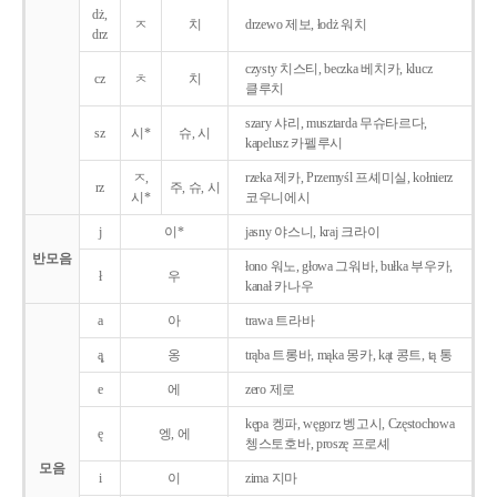
dż,
ㅈ
치
drzewo 제보, łodż 워치
drz
czysty 치스티, beczka 베치카, klucz
cz
ㅊ
치
클루치
szary 샤리, musztarda 무슈타르다,
sz
시*
슈, 시
kapelusz 카펠루시
ㅈ,
rzeka 제카, Przemyśl 프셰미실, kołnierz
rz
주, 슈, 시
시*
코우니에시
j
이*
jasny 야스니, kraj 크라이
반모음
łono 워노, głowa 그워바, bułka 부우카,
ł
우
kanał 카나우
a
아
trawa 트라바
ą̨
옹
trąba 트롱바, mąka 몽카, kąt 콩트, tą 통
e
에
zero 제로
kępa 켕파, węgorz 벵고시, Częstochowa
ę
엥, 에
쳉스토호바, proszę 프로셰
모음
i
이
zima 지마