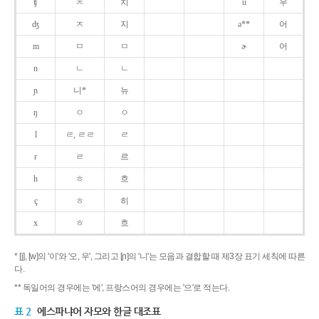
ʧ
ㅊ
치
u
우
ʤ
ㅈ
지
ə**
어
m
ㅁ
ㅁ
ɚ
어
n
ㄴ
ㄴ
ɲ
니*
뉴
ŋ
ㅇ
ㅇ
l
ㄹ, ㄹㄹ
ㄹ
r
ㄹ
르
h
ㅎ
흐
ç
ㅎ
히
x
ㅎ
흐
* [j], [w]의 '이'와 '오, 우', 그리고 [ɲ]의 '니'는 모음과 결합할 때 제3장 표기 세칙에 따른
다.
** 독일어의 경우에는 '에', 프랑스어의 경우에는 '으'로 적는다.
표 2
에스파냐어 자모와 한글 대조표