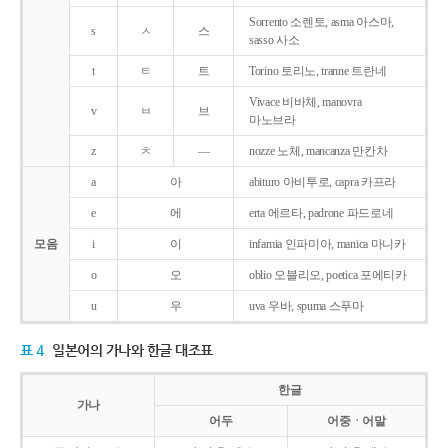
Sorrento 소렌토, asma 아스마,
s
ㅅ
스
sasso 사소
t
ㅌ
트
Torino 토리노, tranne 트란네
Vivace 비바체, manovra
v
ㅂ
브
마노브라
z
ㅊ
―
nozze 노체, mancanza 만칸차
a
아
abituro 아비투로, capra 카프라
e
에
erta 에르타, padrone 파드로네
모음
i
이
infamia 인파미아, manica 마니카
o
오
oblio 오블리오, poetica 포에티카
u
우
uva 우바, spuma 스푸마
표 4
일본어의 가나와 한글 대조표
한글
가나
어두
어중ㆍ어말