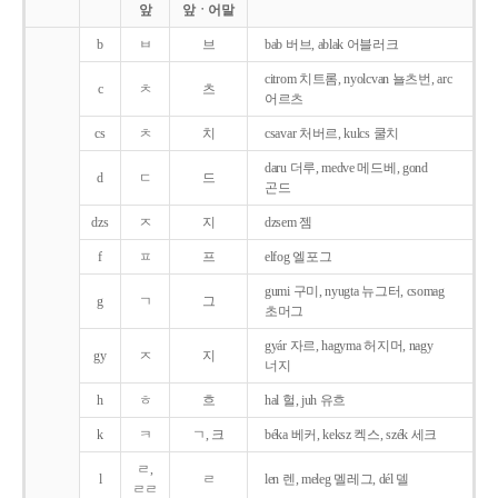
앞
앞ㆍ어말
b
ㅂ
브
bab 버브, ablak 어블러크
citrom 치트롬, nyolcvan 뇰츠번, arc
c
ㅊ
츠
어르츠
cs
ㅊ
치
csavar 처버르, kulcs 쿨치
daru 더루, medve 메드베, gond
d
ㄷ
드
곤드
dzs
ㅈ
지
dzsem 젬
f
ㅍ
프
elfog 엘포그
gumi 구미, nyugta 뉴그터, csomag
g
ㄱ
그
초머그
gyár 자르, hagyma 허지머, nagy
gy
ㅈ
지
너지
h
ㅎ
흐
hal 헐, juh 유흐
k
ㅋ
ㄱ, 크
béka 베커, keksz 켁스, szék 세크
ㄹ,
l
ㄹ
len 렌, meleg 멜레그, dél 델
ㄹㄹ