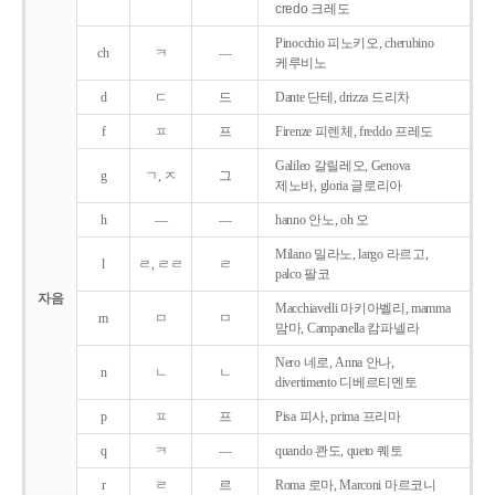
credo 크레도
Pinocchio 피노키오, cherubino
ch
ㅋ
―
케루비노
d
ㄷ
드
Dante 단테, drizza 드리차
f
ㅍ
프
Firenze 피렌체, freddo 프레도
Galileo 갈릴레오, Genova
g
ㄱ, ㅈ
그
제노바, gloria 글로리아
h
―
―
hanno 안노, oh 오
Milano 밀라노, largo 라르고,
l
ㄹ, ㄹㄹ
ㄹ
palco 팔코
자음
Macchiavelli 마키아벨리, mamma
m
ㅁ
ㅁ
맘마, Campanella 캄파넬라
Nero 네로, Anna 안나,
n
ㄴ
ㄴ
divertimento 디베르티멘토
p
ㅍ
프
Pisa 피사, prima 프리마
q
ㅋ
―
quando 콴도, queto 퀘토
r
ㄹ
르
Roma 로마, Marconi 마르코니