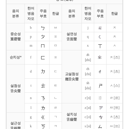
한어
한어
음의
주음
음의
주음
병음
한글
병음
한글
분류
부호
분류
부호
자모
자모
b
ㅂ
j
ㅈ
중순성
설면성
p
ㅍ
q
ㅊ
重脣聲
舌面聲
m
ㅁ
x
ㅅ
zh
순치성*
f
ㅍ
ㅈ [즈]
[zhi]
ch
d
ㄷ
ㅊ [츠]
교설첨성
[chi]
翹舌尖聲
sh
t
ㅌ
ㅅ [스]
설첨성
[shi]
舌尖聲
ㄖ
n
ㄴ
r [ri]
ㄹ [르]
l
ㄹ
z [zi]
ㅉ [쯔]
설치성
g
ㄱ
c [ci]
ㅊ [츠]
舌齒聲
설근성
k
ㅋ
s [si]
ㅆ [쓰]
舌根聲