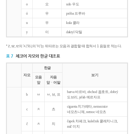
o
오
udo 우도
ó
우
próba 프루바
u
우
kula 쿨라
y
이
daktyl 닥틸
* ż, sz, rz의 '시'와 j의 '이'는 뒤따르는 모음과 결합할 때 합쳐서 1 음절로 적는다.
표 7
체코어 자모와 한글 대조표
한글
자모
보기
모음
자음
앞
앞ㆍ어말
barva 바르바, obchod 옵호트, dobrý
b
ㅂ
ㅂ, 브, 프
도브리, jeřab 예르자프
cigareta 치가레타, nemocnice
c
ㅊ
츠
네모츠니체, nemoc 네모츠
čapek 차페크, kulečnik 쿨레치니크,
č
ㅊ
치
míč 미치