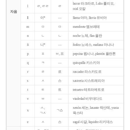
lacrar 라크라르, Lulio 룰리오,
l
ㄹ, ㄹㄹ
ㄹ
ocal 오칼
자음
ll
이*
―
llama 야마, lluvia 유비아
m
ㅁ
ㅁ
membrete 멤브레테
n
ㄴ
ㄴ
noche 노체, flan 플란
ñ
니*
―
ñoñez 뇨녜스, mañana 마냐나
p
ㅍ
ㅂ, 프
pepsina 펩시나, plantón 플란톤
q
ㅋ
―
quisquilla 키스키야
r
ㄹ
르
rascador 라스카도르
s
ㅅ
스
sastreria 사스트레리아
t
ㅌ
트
tetraetro 테트라에트로
v
ㅂ
―
viudedad 비우데다드
ㅅ,
xenón 세논, laxante 락산테, yuxta
x
ㄱ스
ㄱㅅ
육스타
z
ㅅ
스
zagal 사갈, liquidez 리키데스