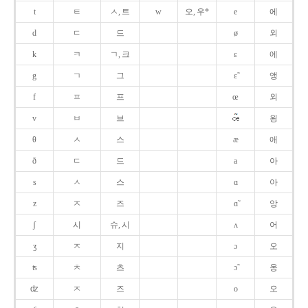
t
ㅌ
ㅅ, 트
w
오, 우*
e
에
d
ㄷ
드
ø
외
k
ㅋ
ㄱ, 크
ɛ
에
g
ㄱ
그
ɛ̃
앵
f
ㅍ
프
œ
외
v
ㅂ
브
욍
θ
ㅅ
스
æ
애
ð
ㄷ
드
a
아
s
ㅅ
스
ɑ
아
z
ㅈ
즈
ɑ̃
앙
ʃ
시
슈, 시
ʌ
어
ʒ
ㅈ
지
ɔ
오
ʦ
ㅊ
츠
ɔ̃
옹
ʣ
ㅈ
즈
o
오