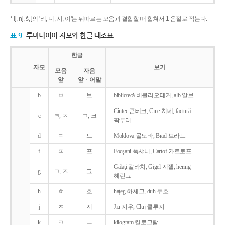
* lj, nj, š, j의 '리, 니, 시, 이'는 뒤따르는 모음과 결합할 때 합쳐서 1 음절로 적는다.
표 9
루마니아어 자모와 한글 대조표
한글
자모
보기
모음
자음
앞
앞ㆍ어말
b
ㅂ
브
bibliotecǎ 비블리오테커, alb 알브
Cîntec 큰테크, Cine 치네, facturǎ
c
ㅋ, ㅊ
ㄱ, 크
팍투러
d
ㄷ
드
Moldova 몰도바, Brad 브라드
f
ㅍ
프
Focşani 폭샤니, Cartof 카르토프
Galaţi 갈라치, Gigel 지젤, hering
g
ㄱ, ㅈ
그
헤린그
h
ㅎ
흐
haţeg 하체그, duh 두흐
j
ㅈ
지
Jiu 지우, Cluj 클루지
k
ㅋ
ㅡ
kilogram 킬로그람