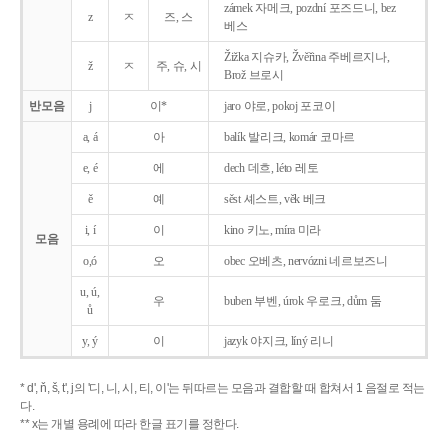
zámek 자메크, pozdní 포즈드니, bez
z
ㅈ
즈, 스
베스
Žižka 지슈카, Žvěřina 주베르지나,
ž
ㅈ
주, 슈, 시
Brož 브로시
반모음
j
이*
jaro 야로, pokoj 포코이
a, á
아
balík 발리크, komár 코마르
e, é
에
dech 데흐, léto 레토
ě
예
sěst 셰스트, věk 베크
i, í
이
kino 키노, míra 미라
모음
o,ó
오
obec 오베츠, nervózni 네르보즈니
u, ú,
우
buben 부벤, úrok 우로크, dům 둠
ů
y, ý
이
jazyk
야지크, líný 리니
* d', ň, š, t', j의 '디, 니, 시, 티, 이'는 뒤따르는 모음과 결합할 때 합쳐서 1 음절로 적는
다.
** x는 개별 용례에 따라 한글 표기를 정한다.