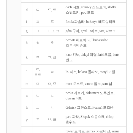
dach 다흐, zdrowy 즈드로비, słodki
d
ㄷ
드, 트
스워트키, pod 포트
f
ㅍ
프
fasola 파솔라, befsztyk 베프슈티크
g
ㄱ
ㄱ, 그, 크
góra 구라, grad 그라트, targ 타르크
herbata 헤르바타, Hrubieszów
h
ㅎ
흐
흐루비에슈프
kino 키노, daktyl 닥틸, król 크룰, bank
k
ㅋ
ㄱ, 크
반크
ㄹ,
l
ㄹ
lis 리스, kolano 콜라노, motyl 모틸
ㄹㄹ
m
ㅁ
ㅁ, 므
most 모스트, zimno 짐노, sam 삼
nerka 네르카, dokument 도쿠멘트,
n
ㄴ
ㄴ
dywan 디반
ń
ㅡ
ㄴ
Gdańsk 그단스크, Poznań 포즈난
para 파라, Słupsk 스웁스크, chłop
p
ㅍ
ㅂ, 프
흐워프
rower 로베르, garnek 가르네크, sznur