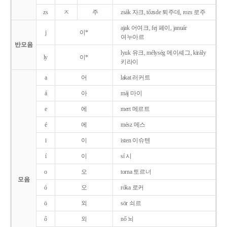
zs
ㅈ
주
zsák 자크, tőzsde 퇴주데, rozs 로주
ajak 어여크, fej 페이, január
j
이*
여누아르
반모음
lyuk 유크, mélység 메이셰그, király
ly
이*
키라이
a
어
lakat 러커트
á
아
máj 마이
e
에
mert 메르트
é
에
mész 메스
i
이
isten 이슈텐
í
이
sí 시
o
오
torna 토르너
모음
ó
오
róka 로커
ö
외
sör 쇠르
ő
외
nő 뇌