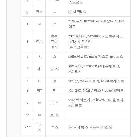
스트로프
qu
크ㅂ
ㅡ
quasi 크바시
ruka 루카, harmonika 하르모니카, mír
r
ㄹ
르
미르
르주,
řeka 르제카, námořník 나모르주니크,
ř
르ㅈ
르슈,
hořký 호르슈키,
르시
kouř 코우르시
s
ㅅ
스
sedlo 세들로, máslo 마슬로, nos 노스
šaty 샤티, Šternberk 슈테른베르크,
š
시*
슈, 시
koš 코시
t
ㅌ
트
tam 탐, matka 마트카, bolest 볼레스트
t'
티*
티
tělo 텔로, štěstí 슈테스티, obět' 오베티
vysoký 비소키, knihovna 크니호브나,
v
ㅂ
브, 프
kov 코프
w
ㅂ
브, 프
ㄱㅅ,
x**
ㄱ스
xerox 제록스, saxofón 삭소폰
ㅈ