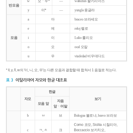
w
오ㆍ우*
―
walkirias 왈키리아스
반모음
y
이*
―
yungla 융글라
a
아
braceo 브라세오
e
에
reloj 렐로
모음
i
이
Lulio 룰리오
o
오
ocal 오칼
u
우
viudedad 비우데다드
* ll, y, ñ, w의 '이, 니, 오, 우'는 다른 모음과 결합할 때 합쳐서 1 음절로 적는다.
표 3
이탈리아어 자모와 한글 대조표
한글
자모
보기
자음
모음 앞
앞ㆍ어말
b
ㅂ
브
Bologna 볼로냐, bravo 브라보
Como 코모, Sicilia 시칠리아,
c
ㅋ, ㅊ
크
Boccaccio 보카치오,