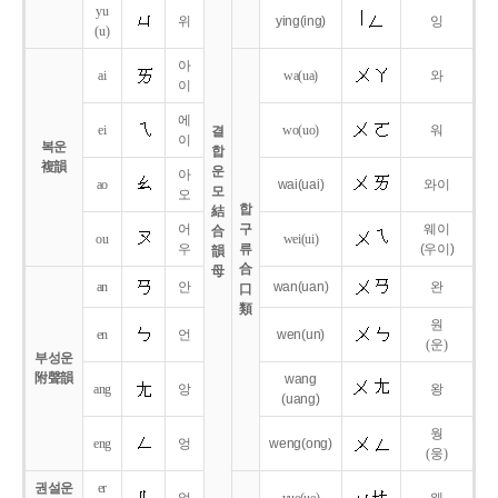
yu
위
ying
(ing)
잉
(u)
아
ai
wa
(ua)
와
이
에
ei
wo
(uo)
워
결
이
복운
합
複韻
운
아
ao
wai
(uai)
와이
모
오
합
結
어
구
웨이
合
ou
wei
(ui)
우
류
(우이)
韻
合
母
an
안
wan
(uan)
완
口
類
원
en
언
wen
(un)
(운)
부성운
附聲韻
wang
ang
앙
왕
(uang)
웡
eng
엉
weng
(ong)
(웅)
권설운
er