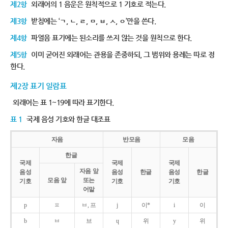
제2항
외래어의 1 음운은 원칙적으로 1 기호로 적는다.
제3항
받침에는 ‘ㄱ, ㄴ, ㄹ, ㅁ, ㅂ, ㅅ, ㅇ’만을 쓴다.
제4항
파열음 표기에는 된소리를 쓰지 않는 것을 원칙으로 한다.
제5항
이미 굳어진 외래어는 관용을 존중하되, 그 범위와 용례는 따로 정
한다.
제2장 표기 일람표
외래어는 표 1~19에 따라 표기한다.
표 1
국제 음성 기호와 한글 대조표
자음
반모음
모음
한글
국제
국제
국제
자음 앞
음성
음성
한글
음성
한글
모음 앞
또는
기호
기호
기호
어말
p
ㅍ
ㅂ, 프
j
이*
i
이
b
ㅂ
브
ɥ
위
y
위