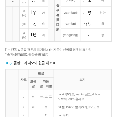
얼
yue
(ue)
웨
*
(r)
촬
ya
구
야
yuan
(uan)
위안
(ia)
류
撮
yo
요
yun
(un)
윈
口
類
ye
예
yong
(iong)
융
(ie)
[ ]는 단독 발음될 경우의 표기임. ( )는 자음이 선행할 경우의 표기임.
* 순치성(脣齒聲), 권설운(捲舌韻).
표 6
폴란드어 자모와 한글 대조표
한글
자모
보기
모음
자음
앞
앞ㆍ어말
burak 부라크, szybko 십코, dobrze
b
ㅂ
ㅂ, 브, 프
도브제, chleb 흘레프
c
ㅊ
츠
cel 첼, Balicki 발리츠키, noc 노츠
ć
ㅡ
치
dać 다치