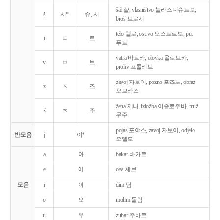
šal 샬, vlasništvo 블라스니슈트보,
š
시*
슈, 시
broš 브로시
telo 텔로, ostrvo 오스트르보, put
t
ㅌ
트
푸트
vatra 바트라, olovka 올로브카,
v
ㅂ
브
proliv 프롤리브
zavoj 자보이, pozno 포즈노, obraz
z
ㅈ
즈
오브라즈
žena 제나, izložba 이즐로주바, muž
ž
ㅈ
주
무주
pojas 포야스, zavoj 자보이, odjelo
반모음
j
이*
오델로
a
아
bakar 바카르
e
에
cev 체브
모음
i
이
dim 딤
o
오
molim 몰림
u
우
zubar 주바르