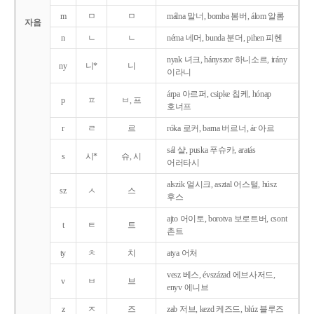
m
ㅁ
ㅁ
málna 말너, bomba 봄버, álom 알롬
자음
n
ㄴ
ㄴ
néma 네머, bunda 분더, pihen 피헨
nyak 녀크, hányszor 하니소르, irány
ny
니*
니
이라니
árpa 아르퍼, csipke 칩케, hónap
p
ㅍ
ㅂ, 프
호너프
r
ㄹ
르
róka 로커, barna 버르너, ár 아르
sál 샬, puska 푸슈카, aratás
s
시*
슈, 시
어러타시
alszik 얼시크, asztal 어스털, húsz
sz
ㅅ
스
후스
ajto 어이토, borotva 보로트버, csont
t
ㅌ
트
촌트
ty
ㅊ
치
atya 어처
vesz 베스, évszázad 에브사저드,
v
ㅂ
브
enyv 에니브
z
ㅈ
즈
zab 저브, kezd 케즈드, blúz 블루즈