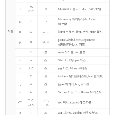
ㄹ,
l
ㄹ
bibliotecǎ 비블리오테커, hotel 호텔
ㄹㄹ
Maramureş 마라무레슈, Avram
m
ㅁ
ㅁ
아브람
자음
n
ㄴ
ㄴ, 느
Nucet 누체트, Bran 브란, pumn 품느
pianist 피아니스트, septembrie
p
ㅍ
ㅂ, 프
셉템브리에, cap 카프
r
ㄹ
르
radio 라디오, dor 도르
s
ㅅ
스
Sibiu 시비우, pas 파스
ş
시*
슈
şag 샤그, Mureş 무레슈
t
ㅌ
트
telefonist 텔레포니스트, bilet 빌레트
ţ
ㅊ
츠
ţigarǎ 치가러, braţ 브라츠
v
ㅂ
브
Victoria 빅토리아, Braşov 브라쇼브
ㄱㅅ,
크스,
x**
taxi 탁시, examen 에그자멘
그ㅈ
ㄱ스
z
ㅈ
즈
ziar 지아르, autobuz 아우토부즈