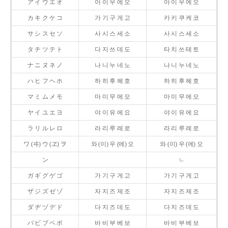
ア イ ウ エ オ
아 이 우 에 오
아 이 우 에 오
カ キ ク ケ コ
가 기 구 게 고
카 키 쿠 케 코
サ シ ス セ ソ
사 시 스 세 소
사 시 스 세 소
タ チ ツ テ ト
다 지 쓰 데 도
타 치 쓰 테 토
ナ ニ ヌ ネ ノ
나 니 누 네 노
나 니 누 네 노
ハ ヒ フ ヘ ホ
하 히 후 헤 호
하 히 후 헤 호
マ ミ ム メ モ
마 미 무 메 모
마 미 무 메 모
ヤ イ ユ エ ヨ
야 이 유 에 요
야 이 유 에 요
ラ リ ル レ ロ
라 리 루 레 로
라 리 루 레 로
ワ (ヰ) ウ (ヱ) ヲ
와 (이) 우 (에) 오
와 (이) 우 (에) 오
ン
ㄴ
ガ ギ グ ゲ ゴ
가 기 구 게 고
가 기 구 게 고
ザ ジ ズ ゼ ゾ
자 지 즈 제 조
자 지 즈 제 조
ダ ヂ ヅ デ ド
다 지 즈 데 도
다 지 즈 데 도
バ ビ ブ ベ ボ
바 비 부 베 보
바 비 부 베 보