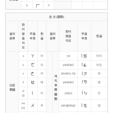
h
ㅎ
운 모 (韻母)
한
어
한어
음의
병
주음
한
음의
주음
병음
한글
분류
음
부호
글
분류
부호
자모
자
모
a
아
yai
야이
o
오
yao
(iao)
야오
e
어
you
(iou,
iu)
유
제
치
ê
에
yan
(ian)
옌
단운
류
單韻
齊
yi
이
yin(in)
인
齒
(i)
類
wu
우
yang
(iang)
양
(u)