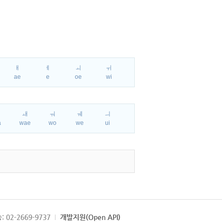
ㅐ
ㅔ
ㅚ
ㅟ
ae
e
oe
wi
ㅘ
ㅙ
ㅝ
ㅞ
ㅢ
a
wae
wo
we
ui
: 02-2669-9737
개발지원(Open API)