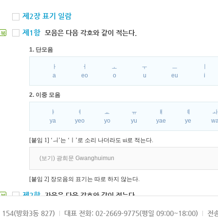
제2장 표기 일람
제1항
모음은 다음 각호와 같이 적는다.
북
1. 단모음
ㅏ
ㅓ
ㅗ
ㅜ
ㅡ
ㅣ
a
eo
o
u
eu
i
2. 이중 모음
ㅑ
ㅕ
ㅛ
ㅠ
ㅒ
ㅖ
ya
yeo
yo
yu
yae
ye
w
[붙임 1] ‘ㅢ’는 ‘ㅣ’로 소리 나더라도 ui로 적는다.
(보기) 광희문 Gwanghuimun
[붙임 2] 장모음의 표기는 따로 하지 않는다.
제2항
자음은 다음 각호와 같이 적는다.
북
1. 파열음
154(방화3동 827)
대표 전화: 02-2669-9775(평일 09:00~18:00)
전송