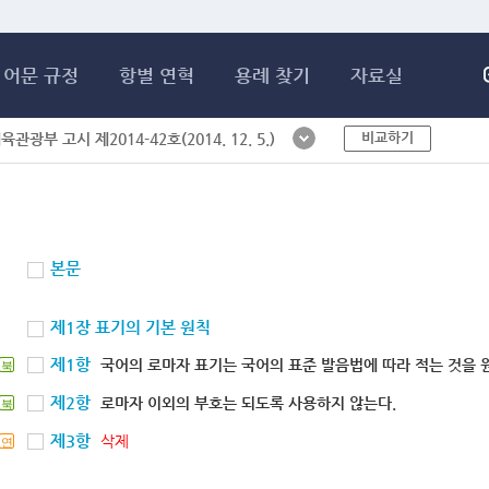
메인콘텐츠 바로가기
어문 규정
항별 연혁
용례 찾기
자료실
비교하기
체육관광부 고시 제2014-42호(2014. 12. 5.)
본문
제1장 표기의 기본 원칙
제1항
국어의 로마자 표기는 국어의 표준 발음법에 따라 적는 것을 
북
제2항
로마자 이외의 부호는 되도록 사용하지 않는다.
북
제3항
삭제
연