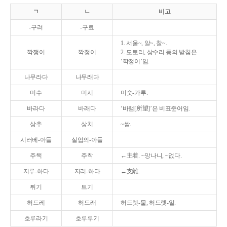
ㄱ
ㄴ
비고
-구려
-구료
1. 서울~, 알~, 찰~.
깍쟁이
깍정이
2. 도토리, 상수리 등의 받침은
‘깍정이’임.
나무라다
나무래다
미수
미시
미숫-가루.
바라다
바래다
‘바램[所望]’은 비표준어임.
상추
상치
~쌈.
시러베-아들
실업의-아들
주책
주착
←主着. ~망나니, ~없다.
지루-하다
지리-하다
←支離.
튀기
트기
허드레
허드래
허드렛-물, 허드렛-일.
호루라기
호루루기