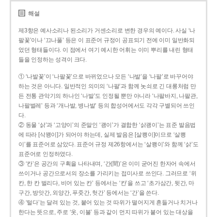
해설
제3항은 예사소리나 된소리가 거센소리로 변한 경우의 예이다. 사실 ‘나
팔꽃’이나 ‘끄나풀’ 등은 이 표준어 규정이 공표되기 전에 이미 일반화되
었던 형태들이다. 이 점에서 여기 예시한 어휘는 이미 뿌리를 내린 형태
들을 인정하는 성격이 크다.
① ‘나발꽃’이 ‘나팔꽃’으로 바뀌었으나 모든 ‘나발’을 ‘나팔’로 바꾸어야
하는 것은 아니다. 일반적인 의미의 ‘나팔’과 함께 놋쇠로 긴 대롱처럼 만
든 전통 관악기의 하나인 ‘나발’도 인정될 뿐만 아니라 ‘나팔바지, 나팔관,
나팔벌레’ 등과 ‘개나발, 병나발’ 등의 합성어에서도 각각 구별되어 쓰인
다.
② 동물 ‘삵’과 ‘고양이’의 준말인 ‘괭이’가 결합한 ‘삵괭이’는 표준 발음법
에 따라 [삭꽹이]가 되어야 하는데, 실제 발음은 [살쾡이]이므로 ‘살쾡
이’를 표준어로 삼았다. 표준어 규정 제26항에서는 ‘살쾡이’와 함께 ‘삵’도
표준어로 인정하였다.
③ ‘칸’은 공간의 구획을 나타내며, ‘간(間)’은 이미 굳어진 한자어 속에서
쓰이거나 공간으로서의 장소를 가리키는 접미사로 쓰인다. 그러므로 ‘위
칸, 한 칸 벌리다, 비어 있는 칸’ 등에서는 ‘칸’을 쓰고 ‘초가삼간, 뒷간, 마
구간, 방앗간, 외양간, 푸줏간, 헛간’ 등에서는 ‘간’을 쓴다.
④ ‘털다’는 달려 있는 것, 붙어 있는 것 따위가 떨어지게 흔들거나 치거나
한다는 뜻으로, 주로 ‘옷, 이불’ 등과 같이 먼지 따위가 붙어 있는 대상을