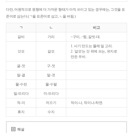
다만, 어원적으로 원형에 더 가까운 형태가 아직 쓰이고 있는 경우에는, 그것을 표
준어로 삼는다.(ㄱ을 표준어로 삼고, ㄴ을 버림.)
ㄱ
ㄴ
비고
갈비
가리
~구이, ~찜, 갈빗-대.
1. 사기 만드는 물레 밑 고리.
갓모
갈모
2. '갈모'는 갓 위에 쓰는, 유지로
만든 우비.
굴-젓
구-젓
말-곁
말-겻
물-수란
물-수랄
밀-뜨리다
미-뜨리다
적-이
저으기
적이-나, 적이나-하면.
휴지
수지
해설