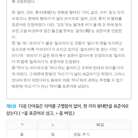
록 규정하였다.
④ ‘갈비, 갓모, 휴지(休紙)’는 변화된 형태인 ‘가리, 갈모, 수지’ 등도 각각
쓰였으나, 본래의 형태가 더 널리 쓰이므로 ‘갈비, 갓모, 휴지’의 형태를
표준어로 인정하였다. 다만, ‘갓모’와는 별개로 비가 올 때 갓 위에 덮어
쓰던 고깔 비슷하게 생긴 물건을 뜻하는 ‘갈모(-帽)’는 표준어로 인정한
다.
⑤ ‘밀-’에 ‘-뜨리다’가 붙은 ‘밀뜨리다’도 언중이 ‘밀다’의 뜻을 의식하고
있으므로 비록 ‘미뜨리다’가 쓰이고 있어도 ‘밀뜨리다’로 쓴다. 다만, ‘-뜨
리다’와 ‘-트리다’가 같은 뜻의 복수 표준어 접미사로 인정되므로 ‘밀뜨리
다’와 함께 ‘밀트리다’도 표준어로 인정된다.
⑥ ‘적이’는 의미적으로 ‘적다’와는 멀어지고 오히려 반대의 의미를 가지
게 되었다. 그 때문에 한동안 ‘저으기’가 널리 보급되기도 하였다. 그러나
반대의 뜻이 되었더라도 원래의 어원 ‘적다’와의 관계는 부정할 수 없기
때문에 ‘저으기’가 아닌 ‘적이’를 표준어로 삼았다.
제6항
다음 단어들은 의미를 구별함이 없이, 한 가지 형태만을 표준어로
삼는다.(ㄱ을 표준어로 삼고, ㄴ을 버림.)
ㄱ
ㄴ
비고
돌
돐
생일, 주기.