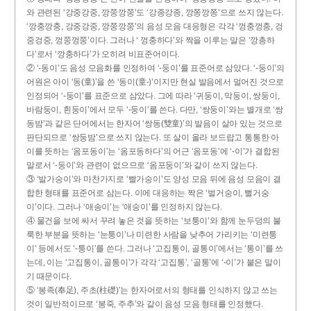
와 관련된 ‘강중강중, 깡쭝깡쭝’도 ‘강종강종, 깡쫑깡쫑’으로 쓰지 않는다.
‘깡충깡충, 강중강중, 깡쭝깡쭝’의 음성 모음 대응형은 각각 ‘껑충껑충, 겅
중겅중, 껑쭝껑쭝’이다. 그러나 ‘ 껑충하다’와 짝을 이루는 말은 ‘깡총하
다’로서 ‘깡충하다’가 오히려 비표준어이다.
② ‘-동이’도 음성 모음화를 인정하여 ‘-둥이’를 표준어로 삼았다. ‘-둥이’의
어원은 아이 ‘동(童)’을 쓴 ‘동이(童-)’이지만 현실 발음에서 멀어진 것으로
인정되어 ‘-둥이’를 표준으로 삼았다. 그에 따라 ‘귀둥이, 막둥이, 쌍둥이,
바람둥이, 흰둥이’에서 모두 ‘-둥이’를 쓴다. 다만, ‘쌍둥이’와는 별개로 ‘쌍
동밤’과 같은 단어에서는 한자어 ‘쌍동(雙童)’의 발음이 살아 있는 것으로
판단되므로 ‘쌍둥밤’으로 쓰지 않는다. 또 살이 올라 보드랍고 통통한 아
이를 뜻하는 ‘옴포동이’는 ‘옴포동하다’의 어근 ‘옴포동’에 ‘-이’가 결합된
말로서 ‘-둥이’와 관련이 없으므로 ‘옴포둥이’와 같이 쓰지 않는다.
③ ‘발가숭이’와 마찬가지로 ‘빨가숭이’도 양성 모음 뒤에 음성 모음이 결
합한 형태를 표준어로 삼는다. 이에 대응하는 짝은 ‘벌거숭이, 뻘거숭
이’이다. 그러나 ‘애송이’는 ‘애숭이’를 인정하지 않는다.
④ 물건을 보에 싸서 꾸려 놓은 것을 뜻하는 ‘보퉁이’와 함께 눈두덩의 불
룩한 부분을 뜻하는 ‘눈퉁이’나 미련한 사람을 낮추어 가리키는 ‘미련퉁
이’ 등에서도 ‘-퉁이’를 쓴다. 그러나 ‘고집통이, 골통이’에서는 ‘통이’를 쓰
는데, 이는 ‘고집통이, 골통이’가 각각 ‘고집통’, ‘골통’에 ‘-이’가 붙은 말이
기 때문이다.
⑤ ‘봉족(奉足), 주초(柱礎)’는 한자어로서의 형태를 인식하지 않고 쓰는
것이 일반적이므로 ‘봉죽, 주추’와 같이 음성 모음 형태를 인정했다.