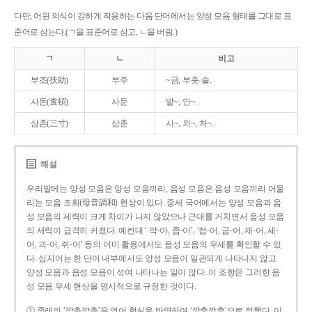
다만, 어원 의식이 강하게 작용하는 다음 단어에서는 양성 모음 형태를 그대로 표
준어로 삼는다.(ㄱ을 표준어로 삼고, ㄴ을 버림.)
ㄱ
ㄴ
비고
부조(扶助)
부주
~금, 부좃-술.
사돈(査頓)
사둔
밭~, 안~.
삼촌(三寸)
삼춘
시~, 외~, 처~.
해설
우리말에는 양성 모음은 양성 모음끼리, 음성 모음은 음성 모음끼리 어울
리는 모음 조화(母音調和) 현상이 있다. 중세 국어에서는 양성 모음과 음
성 모음의 세력이 크게 차이가 나지 않았으나 근대를 거치면서 음성 모음
의 세력이 급격히 커졌다. 예컨대 ‘ 막-아, 좁-아’, ‘접-어, 굽-어, 재-어, 세-
어, 괴-어, 쥐-어’ 등의 어미 활용에서도 음성 모음의 우세를 확인할 수 있
다. 심지어는 한 단어 내부에서도 양성 모음이 일관되게 나타나지 않고
양성 모음과 음성 모음이 섞여 나타나는 일이 많다. 이 조항은 그러한 음
성 모음 우세 현상을 명시적으로 규정한 것이다.
① 종래의 ‘깡총깡총’은 언어 현실을 반영하여 ‘깡충깡충’으로 정했다. 이