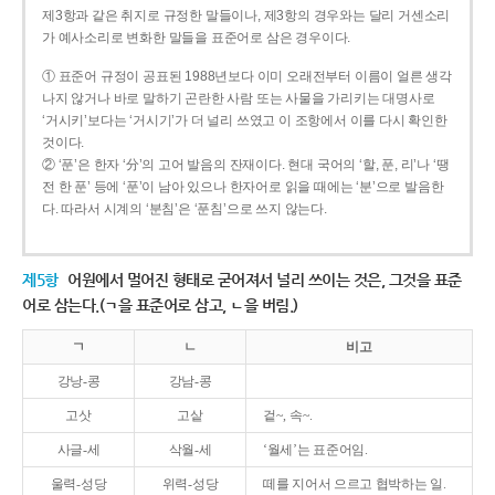
제3항과 같은 취지로 규정한 말들이나, 제3항의 경우와는 달리 거센소리
가 예사소리로 변화한 말들을 표준어로 삼은 경우이다.
① 표준어 규정이 공표된 1988년보다 이미 오래전부터 이름이 얼른 생각
나지 않거나 바로 말하기 곤란한 사람 또는 사물을 가리키는 대명사로
‘거시키’보다는 ‘거시기’가 더 널리 쓰였고 이 조항에서 이를 다시 확인한
것이다.
② ‘푼’은 한자 ‘分’의 고어 발음의 잔재이다. 현대 국어의 ‘할, 푼, 리’나 ‘땡
전 한 푼’ 등에 ‘푼’이 남아 있으나 한자어로 읽을 때에는 ‘분’으로 발음한
다. 따라서 시계의 ‘분침’은 ‘푼침’으로 쓰지 않는다.
제5항
어원에서 멀어진 형태로 굳어져서 널리 쓰이는 것은, 그것을 표준
어로 삼는다.(ㄱ을 표준어로 삼고, ㄴ을 버림.)
ㄱ
ㄴ
비고
강낭-콩
강남-콩
고삿
고샅
겉~, 속~.
사글-세
삭월-세
‘월세’는 표준어임.
울력-성당
위력-성당
떼를 지어서 으르고 협박하는 일.