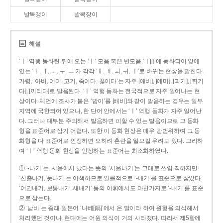
발목쟁이
발목장이
해설
‘ㅣ’ 역행 동화란 뒤에 오는 ‘ㅣ’ 모음 혹은 반모음 ‘ㅣ[j]’에 동화되어 앞에
있는 ‘ㅏ, ㅓ, ㅗ, ㅜ, ㅡ’가 각각 ‘ㅐ, ㅔ, ㅚ, ㅟ, ㅣ’로 바뀌는 현상을 말한다.
가령, ‘아비, 어미, 고기, 죽이다, 끓이다’는 자주 [애비], [에미], [괴기], [쥐기
다], [끼리다]로 발음된다. ‘ㅣ’ 역행 동화는 전국적으로 자주 일어나는 현
상이다. 체언에 조사가 붙은 ‘밥이’를 [배비]와 같이 발음하는 경우는 일부
지역에 국한되어 있으나, 한 단어 안에서는 ‘ㅣ’ 역행 동화가 자주 일어난
다. 그러나 대부분 주의해서 발음하면 피할 수 있는 발음이므로 그 동화
형을 표준어로 삼기 어렵다. 또한 이 동화 현상은 매우 광범위하여 그 동
화형을 다 표준어로 인정하면 오히려 혼란을 일으킬 우려도 있다. 그리하
여 ‘ㅣ’ 역행 동화 현상을 인정하는 표준어는 최소화하였다.
① ‘-나기’는, 서울에서 났다는 뜻의 ‘서울나기’는 그대로 쓰임 직하지만
‘신출나기, 풋나기’는 어색하므로 일률적으로 ‘-내기’를 표준으로 삼았다.
‘여간내기, 보통내기, 새내기’ 등의 어휘에서도 마찬가지로 ‘-내기’를 표준
으로 삼는다.
② ‘남비’는 종래 일본어 ‘나베[鍋]’에서 온 말이라 하여 원형을 의식해서
처리했던 것이나, 현대에는 어원 의식이 거의 사라졌다. 따라서 제5항에