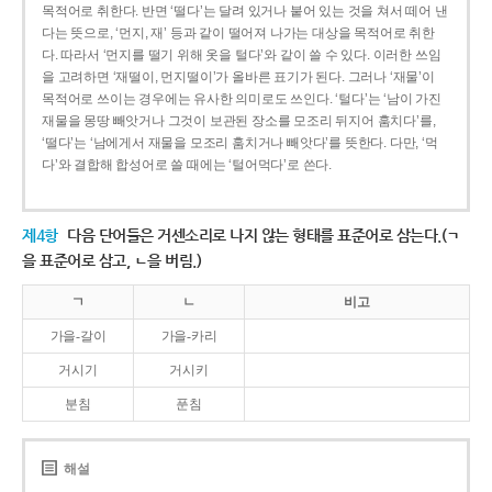
목적어로 취한다. 반면 ‘떨다’는 달려 있거나 붙어 있는 것을 쳐서 떼어 낸
다는 뜻으로, ‘먼지, 재’ 등과 같이 떨어져 나가는 대상을 목적어로 취한
다. 따라서 ‘먼지를 떨기 위해 옷을 털다’와 같이 쓸 수 있다. 이러한 쓰임
을 고려하면 ‘재떨이, 먼지떨이’가 올바른 표기가 된다. 그러나 ‘재물’이
목적어로 쓰이는 경우에는 유사한 의미로도 쓰인다. ‘털다’는 ‘남이 가진
재물을 몽땅 빼앗거나 그것이 보관된 장소를 모조리 뒤지어 훔치다’를,
‘떨다’는 ‘남에게서 재물을 모조리 훔치거나 빼앗다’를 뜻한다. 다만, ‘먹
다’와 결합해 합성어로 쓸 때에는 ‘털어먹다’로 쓴다.
제4항
다음 단어들은 거센소리로 나지 않는 형태를 표준어로 삼는다.(ㄱ
을 표준어로 삼고, ㄴ을 버림.)
ㄱ
ㄴ
비고
가을-갈이
가을-카리
거시기
거시키
분침
푼침
해설