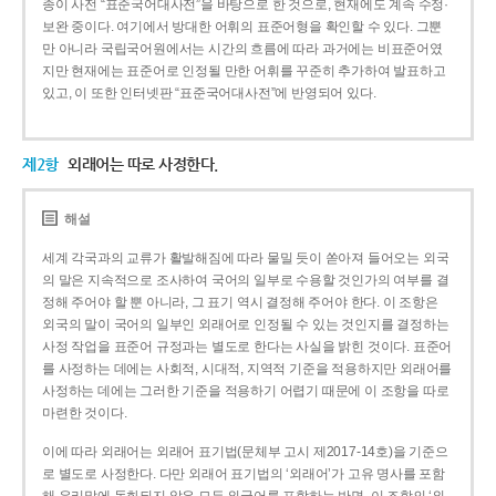
종이 사전 “표준국어대사전”을 바탕으로 한 것으로, 현재에도 계속 수정·
보완 중이다. 여기에서 방대한 어휘의 표준어형을 확인할 수 있다. 그뿐
만 아니라 국립국어원에서는 시간의 흐름에 따라 과거에는 비표준어였
지만 현재에는 표준어로 인정될 만한 어휘를 꾸준히 추가하여 발표하고
있고, 이 또한 인터넷판 “표준국어대사전”에 반영되어 있다.
제2항
외래어는 따로 사정한다.
해설
세계 각국과의 교류가 활발해짐에 따라 물밀 듯이 쏟아져 들어오는 외국
의 말은 지속적으로 조사하여 국어의 일부로 수용할 것인가의 여부를 결
정해 주어야 할 뿐 아니라, 그 표기 역시 결정해 주어야 한다. 이 조항은
외국의 말이 국어의 일부인 외래어로 인정될 수 있는 것인지를 결정하는
사정 작업을 표준어 규정과는 별도로 한다는 사실을 밝힌 것이다. 표준어
를 사정하는 데에는 사회적, 시대적, 지역적 기준을 적용하지만 외래어를
사정하는 데에는 그러한 기준을 적용하기 어렵기 때문에 이 조항을 따로
마련한 것이다.
이에 따라 외래어는 외래어 표기법(문체부 고시 제2017-14호)을 기준으
로 별도로 사정한다. 다만 외래어 표기법의 ‘외래어’가 고유 명사를 포함