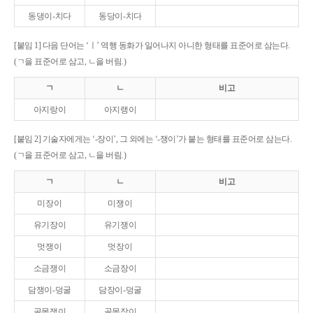
동댕이-치다
동당이-치다
[붙임 1] 다음 단어는 ‘ㅣ’ 역행 동화가 일어나지 아니한 형태를 표준어로 삼는다.
(ㄱ을 표준어로 삼고, ㄴ을 버림.)
ㄱ
ㄴ
비고
아지랑이
아지랭이
[붙임 2] 기술자에게는 ‘-장이’, 그 외에는 ‘-쟁이’가 붙는 형태를 표준어로 삼는다.
(ㄱ을 표준어로 삼고, ㄴ을 버림.)
ㄱ
ㄴ
비고
미장이
미쟁이
유기장이
유기쟁이
멋쟁이
멋장이
소금쟁이
소금장이
담쟁이-덩굴
담장이-덩굴
골목쟁이
골목장이