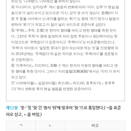
라요’도 ‘나무랬다, 나무래요’를 취하지 않는다.
④ ‘미시/미수, 상치/상추’ 역시 발음의 변화에 따라 ‘미수, 상추’가 현실 발
음으로 더 널리 쓰이고 있으므로 ‘미시, 상치’로 쓰지 않는다. 종(種)이 다
른 두 동물 사이에서 난 새끼를 말하는 ‘튀기’는 원래 ‘트기’였으나 발음이
변하여 ‘튀기’가 되었고 이 말이 널리 쓰이므로 표준어로 삼았다.
⑤ ‘주책(←주착, 主着)’은 한자어 형태를 버리고 변한 형태를 취한 것이
다. 그런데 ‘주착’이 원래 일정하게 자리 잡힌 주장이나 판단력이라는 뜻
이었으므로 ‘주책없다’가 표준어이고 ‘주책이다’는 비표준형이었으나,
‘주책’의 의미로서 ‘일정한 줏대가 없이 되는대로 하는 짓’을 인정함에 따
라 2016년에는 ‘주책없다’와 같은 의미로 쓰이는 ‘주책이다’를 표준형으
로 인정하였다.
⑥ ‘지루하다(←지리하다, 支離--)’ 역시 한자어 어원의 형태를 버리고 변
한 형태를 취한 것이다. 그러나 ‘지리멸렬(支離滅裂)’에서는 ‘지리’가 유지
되고 있다.
⑦ ‘시러베아들(←실업의아들), 허드레(←허드래), 호루라기(←호루루
기)’ 역시 변화된 후의 현실 발음을 반영한 표준어이다.
제12항
‘웃-’ 및 ‘윗-’은 명사 ‘위’에 맞추어 ‘윗-’으로 통일한다.(ㄱ을 표준
어로 삼고, ㄴ을 버림.)
ㄱ
ㄴ
비고