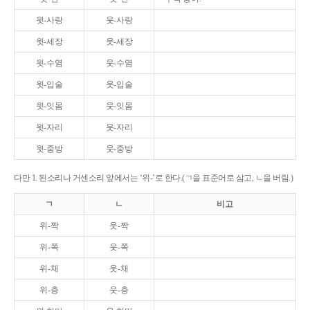
윗-사랑
웃-사랑
윗-세장
웃-세장
윗-수염
웃-수염
윗-입술
웃-입술
윗-잇몸
웃-잇몸
윗-자리
웃-자리
윗-중방
웃-중방
다만 1. 된소리나 거센소리 앞에서는 ‘위-’로 한다.(ㄱ을 표준어로 삼고, ㄴ을 버림.)
ㄱ
ㄴ
비고
위-짝
웃-짝
위-쪽
웃-쪽
위-채
웃-채
위-층
웃-층