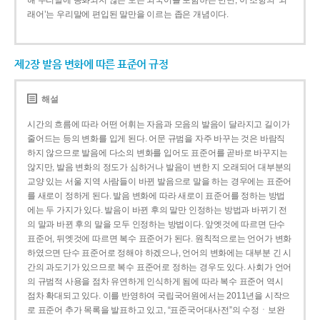
해 우리말에 동화되지 않은 모든 외국어를 포함하는 반면, 이 조항의 ‘외
래어’는 우리말에 편입된 말만을 이르는 좁은 개념이다.
제2장 발음 변화에 따른 표준어 규정
해설
시간의 흐름에 따라 어떤 어휘는 자음과 모음의 발음이 달라지고 길이가
줄어드는 등의 변화를 입게 된다. 어문 규범을 자주 바꾸는 것은 바람직
하지 않으므로 발음에 다소의 변화를 입어도 표준어를 곧바로 바꾸지는
않지만, 발음 변화의 정도가 심하거나 발음이 변한 지 오래되어 대부분의
교양 있는 서울 지역 사람들이 바뀐 발음으로 말을 하는 경우에는 표준어
를 새로이 정하게 된다. 발음 변화에 따라 새로이 표준어를 정하는 방법
에는 두 가지가 있다. 발음이 바뀐 후의 말만 인정하는 방법과 바뀌기 전
의 말과 바뀐 후의 말을 모두 인정하는 방법이다. 앞엣것에 따르면 단수
표준어, 뒤엣것에 따르면 복수 표준어가 된다. 원칙적으로는 언어가 변화
하였으면 단수 표준어로 정해야 하겠으나, 언어의 변화에는 대부분 긴 시
간의 과도기가 있으므로 복수 표준어로 정하는 경우도 있다. 사회가 언어
의 규범적 사용을 점차 유연하게 인식하게 됨에 따라 복수 표준어 역시
점차 확대되고 있다. 이를 반영하여 국립국어원에서는 2011년을 시작으
로 표준어 추가 목록을 발표하고 있고, “표준국어대사전”의 수정ㆍ보완