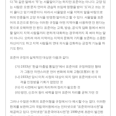
다.”와 같은 말에서 ‘두’는 서울말이기는 하지만 표준어는 아니다. 교양 있
는 사람은 오랜 문자 언어의 관습적 쓰임에 영향을 받아 ‘도’라고 쓰는 것
이 옳다고 믿기 때문이다. 따라서 서울말은 서울 지역의 말을 바탕으로
하되 언중들의 교양 의식을 반영한 말이라고 할 수 있다. 서울말을 표준
어의 조건으로 한다는 이러한 규정을 어떤 지역어를 사용하면 안 된다는
뜻으로 오해하면 안 된다. 표준어는 교육, 방송, 공식적 담화 등에서 써야
할 말이지 지역 사람들끼리 편하게 대화하는 경우에까지 꼭 써야 하는 말
이 아니다. 오히려 여러 지역어는 지역의 문화적 가치를 보존하는 소중한
자산이기도 하고 지역 사람들의 연대 의식을 강화하는 긍정적 기능을 하
기도 한다.
표준어 규정의 실제적인 대상은 다음과 같다.
(가) 1933년 ‘한글 마춤법 통일안’에서 표준어로 규정하였던 형태
가 그동안 자연스러운 언어 변화에 의해 고형(古形)이 된 것
(나) 1933년 당시 미처 사정의 대상이 되지 않아 표준어로서의 자
격을 인정받을 기회가 없었던 것
(다) 각 사전에서 달리 처리하여 정리가 필요한 것
(라) 방언, 신조어 등이 세력을 얻어 표준어 자리를 굳혀 가던 것
그러나 수많은 어휘의 표준어형을 규정에서 다 예시할 수는 없다. 이러한
한계를 보완하고자 국립국어원에서는 인터넷으로 “표준국어대사전”을
제공하고 있다. 인터넷판 “표준국어대사전”은 1999년에 초판이 발간된