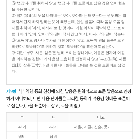
⑥ ‘뻗장다리’를 취하지 않고 ‘뻗정다리’를 표준어로 삼은 것은 언어 현실
을 수용한 것이다.
⑦ 금지(禁止)의 뜻을 나타내는 ‘앗아, 앗아라’는 빼앗는다는 원뜻과는 멀
어져서 단지 하지 말라는 뜻이 되었는데, 현실 발음에 따라 음성 모음 형
태를 취하여 ‘아서, 아서라’로 한 것이다. 어원 의식이 희박해졌으므로 어
법에 따라 ‘앗어, 앗어라’와 같이 적지 않고 ‘아서, 아서라’와 같이 적는다.
⑧ ‘오똑이’도 명사나 부사로 다 인정하지 않고 ‘오뚝이’만을 표준어로 정
하였다. ‘오똑하다’도 취하지 않고 ‘오뚝하다’를 표준어로 삼는다.
⑨ 다만, ‘부주, 사둔, 삼춘’은 널리 쓰이는 형태이나, 이들은 한자어 어원
을 의식하는 경향이 커서 음성 모음화를 인정하지 않고 ‘부조(扶助), 사돈
(査頓), 삼촌(三寸)’과 같이 한자어 발음을 그대로 쓴 것을 표준어로 삼았
다.
제9항
‘ㅣ’ 역행 동화 현상에 의한 발음은 원칙적으로 표준 발음으로 인정
하지 아니하되, 다만 다음 단어들은 그러한 동화가 적용된 형태를 표준어
로 삼는다.(ㄱ을 표준어로 삼고, ㄴ을 버림.)
ㄱ
ㄴ
비고
-내기
-나기
서울-, 시골-, 신출-, 풋-.
냄비
남비