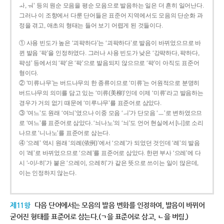
ㅘ, ㅝ’ 등의 원순 모음을 평순 모음으로 발음하는 일은 더 흔히 일어난다.
그러나 이 조항에서 다룬 단어들은 표준어 지역에서도 모음의 단순화 과
정을 겪고, 애초의 형태는 들어 보기 어렵게 된 것들이다.
① 사용 빈도가 높은 ‘괴퍅하다’는 ‘괴팍하다’로 발음이 바뀌었으므로 바
뀐 발음 ‘팍’을 인정하였다. 그러나 사용 빈도가 낮은 ‘강퍅하다, 퍅하다,
퍅성’ 등에서의 ‘퍅’은 ‘팍’으로 발음되지 않으므로 ‘퍅’이 아직도 표준어
형이다.
② ‘미류나무’는 버드나무의 한 종류이므로 ‘미류’는 어원적으로 분명히
버드나무의 의미를 담고 있는 ‘미류(美柳)’인데 이제 ‘미류’라고 발음하는
경우가 거의 없기 때문에 ‘미루나무’를 표준어로 삼았다.
③ ‘여느’도 원래 ‘여늬’였으나 이중 모음 ‘ㅢ’가 단모음 ‘ㅡ’로 변하였으므
로 ‘여느’를 표준어로 삼았다. ‘늬나노’의 ‘늬’도 언어 현실에서 [니]로 소리
나므로 ‘니나노’를 표준어로 삼는다.
④ ‘으례’ 역시 원래 ‘의례(依例)’에서 ‘으례’가 되었던 것인데 ‘례’의 발음
이 ‘레’로 바뀌었으므로 ‘으레’를 표준어로 삼았다. 한편 부사 ‘으레’에 다
시 ‘-이/-히’가 붙은 ‘으레이, 으레히’가 같은 뜻으로 쓰이는 일이 많은데,
이는 인정하지 않는다.
제11항
다음 단어에서는 모음의 발음 변화를 인정하여, 발음이 바뀌어
굳어진 형태를 표준어로 삼는다.(ㄱ을 표준어로 삼고, ㄴ을 버림.)