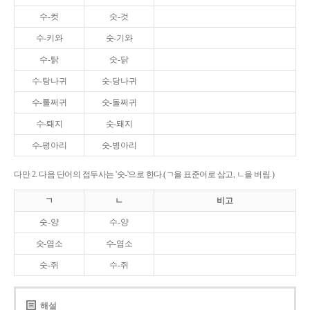
수-컷
숫-것
수-키와
숫-기와
수-탉
숫-닭
수-탕나귀
숫-당나귀
수-톨쩌귀
숫-돌쩌귀
수-퇘지
숫-돼지
수-평아리
숫-병아리
다만 2. 다음 단어의 접두사는 '숫-'으로 한다.(ㄱ을 표준어로 삼고, ㄴ을 버림.)
ㄱ
ㄴ
비고
숫-양
수-양
숫-염소
수-염소
숫-쥐
수-쥐
해설