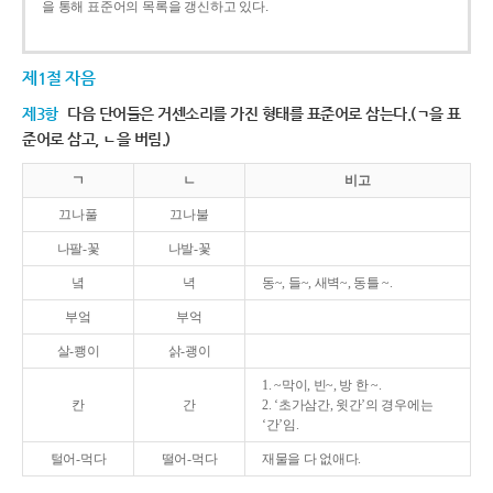
을 통해 표준어의 목록을 갱신하고 있다.
제1절 자음
제3항
다음 단어들은 거센소리를 가진 형태를 표준어로 삼는다.(ㄱ을 표
준어로 삼고, ㄴ을 버림.)
ㄱ
ㄴ
비고
끄나풀
끄나불
나팔-꽃
나발-꽃
녘
녁
동~, 들~, 새벽~, 동틀 ~.
부엌
부억
살-쾡이
삵-괭이
1. ~막이, 빈~, 방 한 ~.
칸
간
2. ‘초가삼간, 윗간’의 경우에는
‘간’임.
털어-먹다
떨어-먹다
재물을 다 없애다.