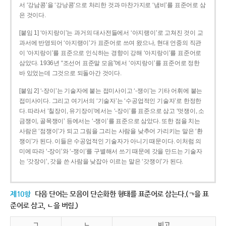
서 ‘강남콩’을 ‘강낭콩’으로 처리한 것과 마찬가지로 ‘냄비’를 표준어로 삼
은 것이다.
[붙임 1] ‘아지랑이’는 과거의 대사전들에서 ‘아지랭이’로 고쳐진 것이 교
과서에 반영되어 ‘아지랭이’가 표준어로 쓰여 왔으나, 현대 언중의 직관
이 ‘아지랑이’를 표준으로 인식하는 경향이 강해 ‘아지랑이’를 표준어로
삼았다. 1936년 “조선어 표준말 모음”에서 ‘아지랑이’를 표준어로 정한
바 있었는데 그것으로 되돌아간 것이다.
[붙임 2] ‘-장이’는 기술자에 붙는 접미사이고 ‘-쟁이’는 기타 어휘에 붙는
접미사이다. 그리고 여기서의 ‘기술자’는 ‘수공업적인 기술자’로 한정한
다. 따라서 ‘칠장이, 유기장이’에서는 ‘-장이’를 표준으로 삼고 ‘멋쟁이, 소
금쟁이, 골목쟁이’ 등에서는 ‘-쟁이’를 표준으로 삼았다. 또한 점을 치는
사람은 ‘점쟁이’가 되고 그림을 그리는 사람을 낮추어 가리키는 말은 ‘환
쟁이’가 된다. 이들은 수공업적인 기술자가 아니기 때문이다. 이처럼 의
미에 따라 ‘-장이’와 ‘-쟁이’를 구별해서 쓰기 때문에 갓을 만드는 기술자
는 ‘갓장이’, 갓을 쓴 사람을 낮잡아 이르는 말은 ‘갓쟁이’가 된다.
제10항
다음 단어는 모음이 단순화한 형태를 표준어로 삼는다.(ㄱ을 표
준어로 삼고, ㄴ을 버림.)
ㄱ
ㄴ
비고