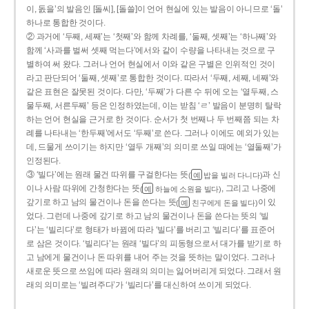
이, 돐을’의 발음인 [돌씨], [돌쓸]이 언어 현실에 있는 발음이 아니므로 ‘돌’
하나로 통합한 것이다.
② 과거에 ‘두째, 세째’는 ‘첫째’와 함께 차례를, ‘둘째, 셋째’는 ‘하나째’와
함께 ‘사과를 벌써 셋째 먹는다’에서와 같이 수량을 나타내는 것으로 구
별하여 써 왔다. 그러나 언어 현실에서 이와 같은 구별은 인위적인 것이
라고 판단되어 ‘둘째, 셋째’로 통합한 것이다. 따라서 ‘두째, 세째, 네째’와
같은 표현은 잘못된 것이다. 다만, ‘두째’가 다른 수 뒤에 오는 ‘열두째, 스
물두째, 서른두째’ 등은 인정하였는데, 이는 받침 ‘ㄹ’ 발음이 분명히 탈락
하는 언어 현실을 근거로 한 것이다. 순서가 첫 번째나 두 번째쯤 되는 차
례를 나타내는 ‘한두째’에서도 ‘두째’로 쓴다. 그러나 이에도 예외가 있는
데, 드물게 쓰이기는 하지만 ‘열두 개째’의 의미로 쓰일 때에는 ‘열둘째’가
인정된다.
③ ‘빌다’에는 원래 물건 따위를 구걸한다는 뜻
과 신
(
밥을 빌러 다니다)
예
이나 사람 따위에 간청한다는 뜻
, 그리고 나중에
(
하늘에 소원을 빌다)
예
갚기로 하고 남의 물건이나 돈을 쓴다는 뜻
이 있
(
친구에게 돈을 빌다)
예
었다. 그런데 나중에 갚기로 하고 남의 물건이나 돈을 쓴다는 뜻의 ‘빌
다’는 ‘빌리다’로 형태가 바뀜에 따라 ‘빌다’를 버리고 ‘빌리다’를 표준어
로 삼은 것이다. ‘빌리다’는 원래 ‘빌다’의 피동형으로서 대가를 받기로 하
고 남에게 물건이나 돈 따위를 내어 주는 것을 뜻하는 말이었다. 그러나
새로운 뜻으로 쓰임에 따라 원래의 의미는 잃어버리게 되었다. 그래서 원
래의 의미로는 ‘빌려주다’가 ‘빌리다’를 대신하여 쓰이게 되었다.