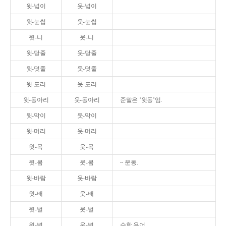
윗-넓이
웃-넓이
윗-눈썹
웃-눈썹
윗-니
웃-니
윗-당줄
웃-당줄
윗-덧줄
웃-덧줄
윗-도리
웃-도리
윗-동아리
웃-동아리
준말은 ‘윗동’임.
윗-막이
웃-막이
윗-머리
웃-머리
윗-목
웃-목
윗-몸
웃-몸
~ 운동.
윗-바람
웃-바람
윗-배
웃-배
윗-벌
웃-벌
윗-변
웃-변
수학 용어.