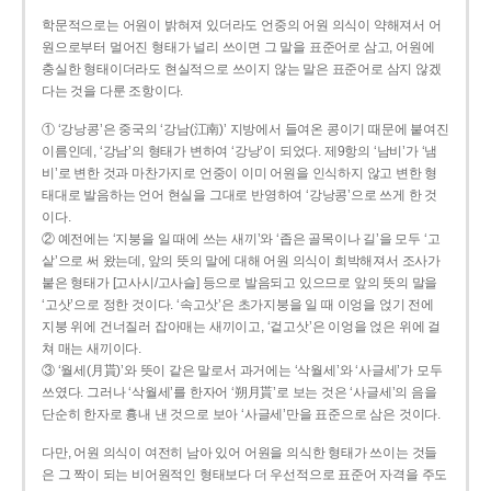
학문적으로는 어원이 밝혀져 있더라도 언중의 어원 의식이 약해져서 어
원으로부터 멀어진 형태가 널리 쓰이면 그 말을 표준어로 삼고, 어원에
충실한 형태이더라도 현실적으로 쓰이지 않는 말은 표준어로 삼지 않겠
다는 것을 다룬 조항이다.
① ‘강낭콩’은 중국의 ‘강남(江南)’ 지방에서 들여온 콩이기 때문에 붙여진
이름인데, ‘강남’의 형태가 변하여 ‘강낭’이 되었다. 제9항의 ‘남비’가 ‘냄
비’로 변한 것과 마찬가지로 언중이 이미 어원을 인식하지 않고 변한 형
태대로 발음하는 언어 현실을 그대로 반영하여 ‘강낭콩’으로 쓰게 한 것
이다.
② 예전에는 ‘지붕을 일 때에 쓰는 새끼’와 ‘좁은 골목이나 길’을 모두 ‘고
샅’으로 써 왔는데, 앞의 뜻의 말에 대해 어원 의식이 희박해져서 조사가
붙은 형태가 [고사시/고사슬] 등으로 발음되고 있으므로 앞의 뜻의 말을
‘고삿’으로 정한 것이다. ‘속고삿’은 초가지붕을 일 때 이엉을 얹기 전에
지붕 위에 건너질러 잡아매는 새끼이고, ‘겉고삿’은 이엉을 얹은 위에 걸
쳐 매는 새끼이다.
③ ‘월세(月貰)’와 뜻이 같은 말로서 과거에는 ‘삭월세’와 ‘사글세’가 모두
쓰였다. 그러나 ‘삭월세’를 한자어 ‘朔月貰’로 보는 것은 ‘사글세’의 음을
단순히 한자로 흉내 낸 것으로 보아 ‘사글세’만을 표준으로 삼은 것이다.
다만, 어원 의식이 여전히 남아 있어 어원을 의식한 형태가 쓰이는 것들
은 그 짝이 되는 비어원적인 형태보다 더 우선적으로 표준어 자격을 주도