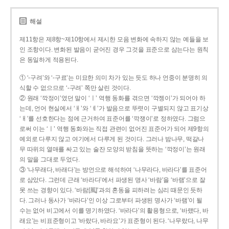
해설
제11항은 제8항~제10항에서 제시한 모음 변화에 속하지 않는 예들을 보
인 조항이다. 변화된 발음이 굳어진 경우 그것을 표준으로 삼는다는 원칙
은 동일하게 적용된다.
① ‘-구려’와 ‘-구료’는 미묘한 의미 차가 있는 듯도 하나 언중이 분명히 의
식할 수 없으므로 ‘-구려’ 쪽만 살린 것이다.
② 원래 ‘깍정이’였던 말이 ‘ㅣ’ 역행 동화를 겪으면 ‘깍젱이’가 되어야 하
는데, 언어 현실에서 ‘ㅐ’와 ‘ㅔ’가 발음으로 뚜렷이 구별되지 않고 표기상
‘ㅐ’를 선호한다는 점에 근거하여 표준어를 ‘깍쟁이’로 정하였다. 그럼으
로써 이는 ‘ㅣ’ 역행 동화와는 직접 관련이 없어진 표준어가 되어 제9항의
예외로 다루지 않고 여기에서 다루게 된 것이다. 그러나 밤나무, 떡갈나
무 따위의 열매를 싸고 있는 술잔 모양의 받침을 뜻하는 ‘깍정이’는 원래
의 말을 그대로 두었다.
③ ‘나무래다, 바래다’는 방언으로 해석하여 ‘나무라다, 바라다’를 표준어
로 삼았다. 그런데 근래 ‘바라다’에서 파생된 명사 ‘바람’을 ‘바램’으로 잘
못 쓰는 경향이 있다. ‘바람[風]’과의 혼동을 피하려는 심리 때문인 듯하
다. 그러나 동사가 ‘바라다’인 이상 그로부터 파생된 명사가 ‘바램’이 될
수는 없어 비고에서 이를 명기하였다. ‘바라다’의 활용형으로, ‘바랬다, 바
래요’는 비표준형이고 ‘바랐다, 바라요’가 표준형이 된다. ‘나무랐다, 나무