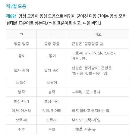
제2절 모음
제8항
양성 모음이 음성 모음으로 바뀌어 굳어진 다음 단어는 음성 모음
형태를 표준어로 삼는다.(ㄱ을 표준어로 삼고, ㄴ을 버림.)
ㄱ
ㄴ
비고
깡충-깡충
깡총-깡총
큰말은 ‘껑충껑충’임.
←童-이. 귀-, 막-, 선-, 쌍-, 검-,
-둥이
-동이
바람-, 흰-.
센말은 ‘빨가숭이’, 큰말은
발가-숭이
발가-송이
‘벌거숭이, 뻘거숭이’임.
보퉁이
보통이
봉죽
봉족
←奉足. ~꾼, ~들다.
뻗정-다리
뻗장-다리
아서, 아서라
앗아, 앗아라
하지 말라고 금지하는 말.
오뚝-이
오똑-이
부사도 ‘오뚝-이’임.
주추
주초
←柱礎. 주춧-돌.