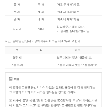
둘-째
두-째
‘제2, 두 개째’의 뜻.
셋-째
세-째
‘제3, 세 개째’의 뜻.
넷-째
네-째
‘제4, 네 개째’의 뜻.
1. 빌려주다, 빌려 오다.
빌리다
빌다
2. ‘용서를 빌다’는 ‘빌다’임.
다만, ‘둘째’는 십 단위 이상의 서수사에 쓰일 때에 ‘두째’로 한다.
ㄱ
ㄴ
비고
열두-째
열두 개째의 뜻은 ‘열둘째’로.
스물두-째
스물두 개째의 뜻은 ‘스물둘째’로.
해설
이 조항은 그동안 용법의 차이가 있는 것으로 규정해 온 것 중 현재에는
그 구별의 의의가 거의 사라진 항목들을 정리한 것이다.
① 과거에 ‘돌’은 생일, ‘돐’은 ‘한글 반포 500돐’처럼 ‘주년’의 의미로 세분
해 써 왔다. 그러나 그러한 구별은 인위적이고 불필요할 뿐만 아니라 ‘돐