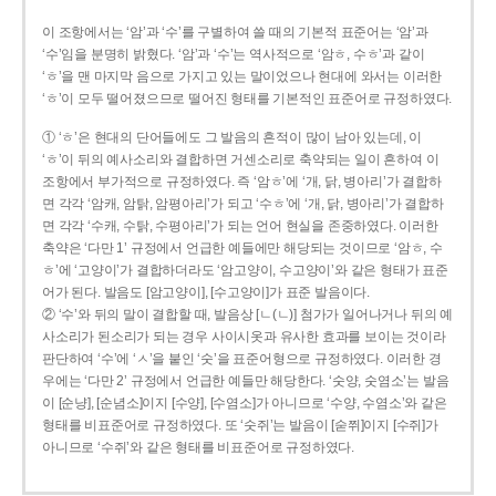
이 조항에서는 ‘암’과 ‘수’를 구별하여 쓸 때의 기본적 표준어는 ‘암’과
‘수’임을 분명히 밝혔다. ‘암’과 ‘수’는 역사적으로 ‘암ㅎ, 수ㅎ’과 같이
‘ㅎ’을 맨 마지막 음으로 가지고 있는 말이었으나 현대에 와서는 이러한
‘ㅎ’이 모두 떨어졌으므로 떨어진 형태를 기본적인 표준어로 규정하였다.
① ‘ㅎ’은 현대의 단어들에도 그 발음의 흔적이 많이 남아 있는데, 이
‘ㅎ’이 뒤의 예사소리와 결합하면 거센소리로 축약되는 일이 흔하여 이
조항에서 부가적으로 규정하였다. 즉 ‘암ㅎ’에 ‘개, 닭, 병아리’가 결합하
면 각각 ‘암캐, 암탉, 암평아리’가 되고 ‘수ㅎ’에 ‘개, 닭, 병아리’가 결합하
면 각각 ‘수캐, 수탉, 수평아리’가 되는 언어 현실을 존중하였다. 이러한
축약은 ‘다만 1’ 규정에서 언급한 예들에만 해당되는 것이므로 ‘암ㅎ, 수
ㅎ’에 ‘고양이’가 결합하더라도 ‘암고양이, 수고양이’와 같은 형태가 표준
어가 된다. 발음도 [암고양이], [수고양이]가 표준 발음이다.
② ‘수’와 뒤의 말이 결합할 때, 발음상 [ㄴ(ㄴ)] 첨가가 일어나거나 뒤의 예
사소리가 된소리가 되는 경우 사이시옷과 유사한 효과를 보이는 것이라
판단하여 ‘수’에 ‘ㅅ’을 붙인 ‘숫’을 표준어형으로 규정하였다. 이러한 경
우에는 ‘다만 2’ 규정에서 언급한 예들만 해당한다. ‘숫양, 숫염소’는 발음
이 [순냥], [순념소]이지 [수양], [수염소]가 아니므로 ‘수양, 수염소’와 같은
형태를 비표준어로 규정하였다. 또 ‘숫쥐’는 발음이 [숟쮜]이지 [수쥐]가
아니므로 ‘수쥐’와 같은 형태를 비표준어로 규정하였다.