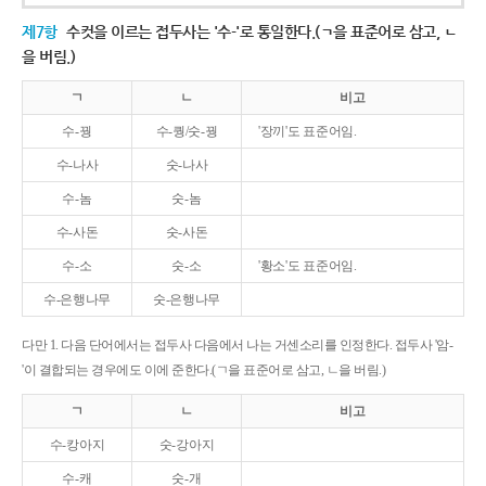
제7항
수컷을 이르는 접두사는 '수-'로 통일한다.(ㄱ을 표준어로 삼고, ㄴ
을 버림.)
ㄱ
ㄴ
비고
수-꿩
수-퀑/숫-꿩
'장끼'도 표준어임.
수-나사
숫-나사
수-놈
숫-놈
수-사돈
숫-사돈
수-소
숫-소
'황소'도 표준어임.
수-은행나무
숫-은행나무
다만 1. 다음 단어에서는 접두사 다음에서 나는 거센소리를 인정한다. 접두사 '암-
'이 결합되는 경우에도 이에 준한다.(ㄱ을 표준어로 삼고, ㄴ을 버림.)
ㄱ
ㄴ
비고
수-캉아지
숫-강아지
수-캐
숫-개