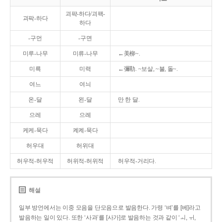
괴퍅-하다/괴팩-
괴팍-하다
하다
-구먼
-구면
미루-나무
미류-나무
←美柳~.
미륵
미력
←彌勒. ~보살, ~불, 돌~.
여느
여늬
온-달
왼-달
만 한 달.
으레
으례
케케-묵다
켸켸-묵다
허우대
허위대
허우적-허우적
허위적-허위적
허우적-거리다.
해설
일부 방언에서는 이중 모음을 단모음으로 발음한다. 가령 ‘벼’를 [베]라고
발음하는 일이 있다. 또한 ‘사과’를 [사가]로 발음하는 것과 같이 ‘ㅚ, ㅟ,