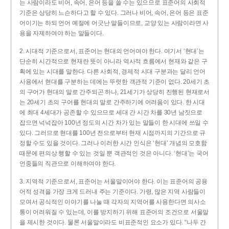
는 사람이라도 비어, 속어, 은어 등을 쓸 수는 있으므로 표준어의 사회적
기준은 상당히 느슨하다고 할 수 있다. 그러나 비어, 속어, 은어 등은 표준
어이기는 하되 언어 예절에 어긋난 말들이므로, 교양 있는 사람이라면 사
용을 자제하여야 하는 말들이다.
2. 시대적 기준으로서, 표준어는 현대의 언어여야 한다. 여기서 ‘현대’는
단순히 시간적으로 현재란 뜻이 아니라 역사적 흐름에서 현재와 같은 구
획에 있는 시대를 말한다. 다른 사회적, 경제적 시대 구분과는 달리 언어
사용에서 현대를 구분하는 데에는 뚜렷한 객관적 기준이 없다. 20세기 초
의 구어가 현대의 말로 간주되곤 하나, 21세기가 상당히 진행된 현재로서
는 20세기 초의 구어를 현대의 말로 간주하기에 어려움이 있다. 한 시대
에 최대 4세대가 공존할 수 있으므로 세대 간 시간 차를 30년 남짓으로
잡으면 넉넉잡아 100년 정도의 시간 차가 있는 말들이 한 시대에 쓰일 수
있다. 그러므로 현대를 100년 전으로부터 현재 시점까지의 기간으로 규
정할 수도 있을 것이다. 그러나 이러한 시간 인식은 ‘현대’ 개념의 모호함
때문에 편의상 행할 수 있는 것일 뿐 객관적인 것은 아니다. ‘현대’는 국어
언중들의 직관으로 이해하여야 한다.
3. 지역적 기준으로서, 표준어는 서울말이어야 한다. 이는 표준어의 공용
어적 성격을 가장 크게 드러내 주는 기준이다. 가령, 많은 지역 사람들이
모여서 공식적인 이야기를 나눌 때 각자의 지역어를 사용한다면 의사소
통이 어려워질 수 있는데, 이를 방지하기 위해 표준어의 조건으로 서울말
을 제시한 것이다. 물론 서울말이라도 비표준적인 요소가 있다. “나두 간