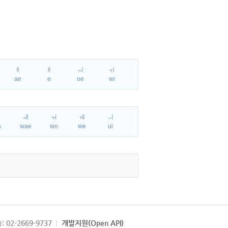
ㅐ
ㅔ
ㅚ
ㅟ
ae
e
oe
wi
ㅘ
ㅙ
ㅝ
ㅞ
ㅢ
a
wae
wo
we
ui
: 02-2669-9737
개발지원(Open API)