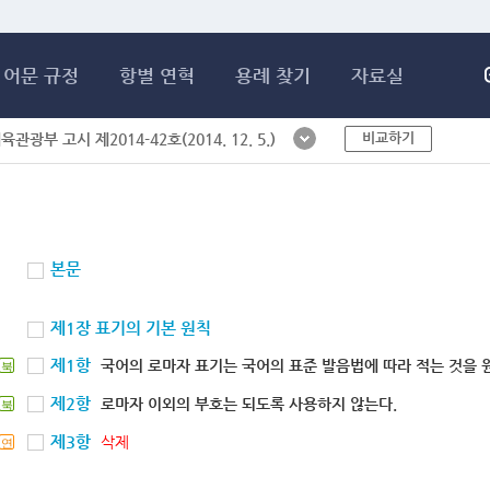
메인콘텐츠 바로가기
어문 규정
항별 연혁
용례 찾기
자료실
비교하기
체육관광부 고시 제2014-42호(2014. 12. 5.)
본문
제1장 표기의 기본 원칙
제1항
국어의 로마자 표기는 국어의 표준 발음법에 따라 적는 것을 
북
제2항
로마자 이외의 부호는 되도록 사용하지 않는다.
북
제3항
삭제
연