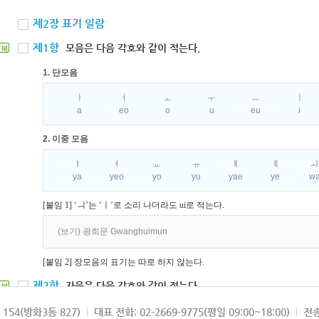
제2장 표기 일람
제1항
모음은 다음 각호와 같이 적는다.
북
1. 단모음
ㅏ
ㅓ
ㅗ
ㅜ
ㅡ
ㅣ
a
eo
o
u
eu
i
2. 이중 모음
ㅑ
ㅕ
ㅛ
ㅠ
ㅒ
ㅖ
ya
yeo
yo
yu
yae
ye
w
[붙임 1] ‘ㅢ’는 ‘ㅣ’로 소리 나더라도 ui로 적는다.
(보기) 광희문 Gwanghuimun
[붙임 2] 장모음의 표기는 따로 하지 않는다.
제2항
자음은 다음 각호와 같이 적는다.
북
1. 파열음
154(방화3동 827)
대표 전화: 02-2669-9775(평일 09:00~18:00)
전송