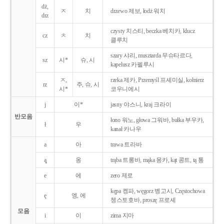
dż,
ㅈ
치
drzewo 제보, łodż 워치
drz
czysty 치스티, beczka 베치카, klucz
cz
ㅊ
치
클루치
szary 샤리, musztarda 무슈타르다,
sz
시*
슈, 시
kapelusz 카펠루시
ㅈ,
rzeka 제카, Przemyśl 프셰미실, kołnierz
rz
주, 슈, 시
시*
코우니에시
j
이*
jasny 야스니, kraj 크라이
반모음
łono 워노, głowa 그워바, bułka 부우카,
ł
우
kanał 카나우
a
아
trawa 트라바
ą̨
옹
trąba 트롱바, mąka 몽카, kąt 콩트, tą 통
e
에
zero 제로
kępa 켕파, węgorz 벵고시, Częstochowa
ę
엥, 에
쳉스토호바, proszę 프로셰
모음
i
이
zima 지마