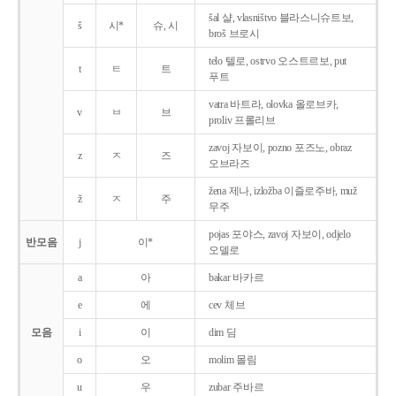
šal 샬, vlasništvo 블라스니슈트보,
š
시*
슈, 시
broš 브로시
telo 텔로, ostrvo 오스트르보, put
t
ㅌ
트
푸트
vatra 바트라, olovka 올로브카,
v
ㅂ
브
proliv 프롤리브
zavoj 자보이, pozno 포즈노, obraz
z
ㅈ
즈
오브라즈
žena 제나, izložba 이즐로주바, muž
ž
ㅈ
주
무주
pojas 포야스, zavoj 자보이, odjelo
반모음
j
이*
오델로
a
아
bakar 바카르
e
에
cev 체브
모음
i
이
dim 딤
o
오
molim 몰림
u
우
zubar 주바르