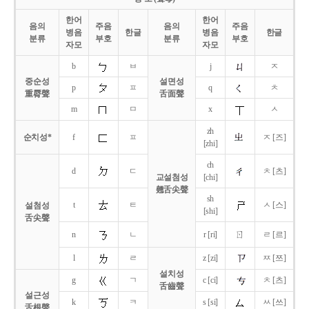
한어
한어
음의
주음
음의
주음
병음
한글
병음
한글
분류
부호
분류
부호
자모
자모
b
ㅂ
j
ㅈ
중순성
설면성
p
ㅍ
q
ㅊ
重脣聲
舌面聲
m
ㅁ
x
ㅅ
zh
순치성*
f
ㅍ
ㅈ [즈]
[zhi]
ch
d
ㄷ
ㅊ [츠]
교설첨성
[chi]
翹舌尖聲
sh
t
ㅌ
ㅅ [스]
설첨성
[shi]
舌尖聲
ㄖ
n
ㄴ
r [ri]
ㄹ [르]
l
ㄹ
z [zi]
ㅉ [쯔]
설치성
g
ㄱ
c [ci]
ㅊ [츠]
舌齒聲
설근성
k
ㅋ
s [si]
ㅆ [쓰]
舌根聲