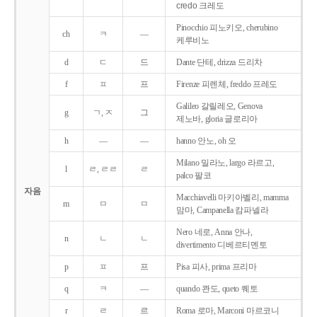
credo 크레도
Pinocchio 피노키오, cherubino
ch
ㅋ
―
케루비노
d
ㄷ
드
Dante 단테, drizza 드리차
f
ㅍ
프
Firenze 피렌체, freddo 프레도
Galileo 갈릴레오, Genova
g
ㄱ, ㅈ
그
제노바, gloria 글로리아
h
―
―
hanno 안노, oh 오
Milano 밀라노, largo 라르고,
l
ㄹ, ㄹㄹ
ㄹ
palco 팔코
자음
Macchiavelli 마키아벨리, mamma
m
ㅁ
ㅁ
맘마, Campanella 캄파넬라
Nero 네로, Anna 안나,
n
ㄴ
ㄴ
divertimento 디베르티멘토
p
ㅍ
프
Pisa 피사, prima 프리마
q
ㅋ
―
quando 콴도, queto 퀘토
r
ㄹ
르
Roma 로마, Marconi 마르코니