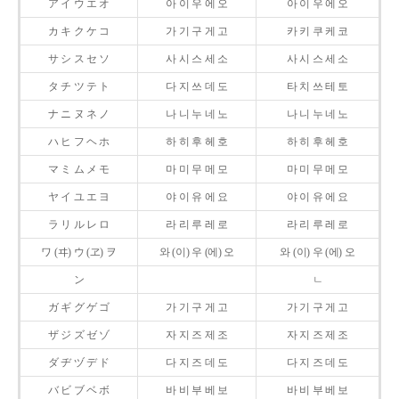
ア イ ウ エ オ
아 이 우 에 오
아 이 우 에 오
カ キ ク ケ コ
가 기 구 게 고
카 키 쿠 케 코
サ シ ス セ ソ
사 시 스 세 소
사 시 스 세 소
タ チ ツ テ ト
다 지 쓰 데 도
타 치 쓰 테 토
ナ ニ ヌ ネ ノ
나 니 누 네 노
나 니 누 네 노
ハ ヒ フ ヘ ホ
하 히 후 헤 호
하 히 후 헤 호
マ ミ ム メ モ
마 미 무 메 모
마 미 무 메 모
ヤ イ ユ エ ヨ
야 이 유 에 요
야 이 유 에 요
ラ リ ル レ ロ
라 리 루 레 로
라 리 루 레 로
ワ (ヰ) ウ (ヱ) ヲ
와 (이) 우 (에) 오
와 (이) 우 (에) 오
ン
ㄴ
ガ ギ グ ゲ ゴ
가 기 구 게 고
가 기 구 게 고
ザ ジ ズ ゼ ゾ
자 지 즈 제 조
자 지 즈 제 조
ダ ヂ ヅ デ ド
다 지 즈 데 도
다 지 즈 데 도
バ ビ ブ ベ ボ
바 비 부 베 보
바 비 부 베 보