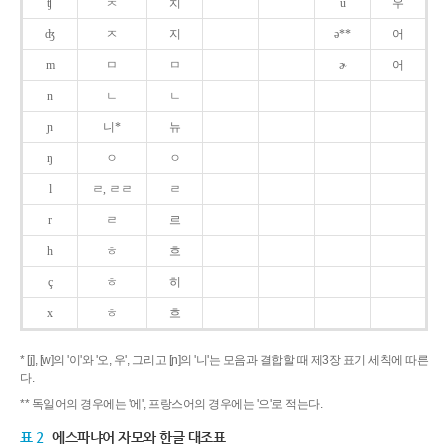
ʧ
ㅊ
치
u
우
ʤ
ㅈ
지
ə**
어
m
ㅁ
ㅁ
ɚ
어
n
ㄴ
ㄴ
ɲ
니*
뉴
ŋ
ㅇ
ㅇ
l
ㄹ, ㄹㄹ
ㄹ
r
ㄹ
르
h
ㅎ
흐
ç
ㅎ
히
x
ㅎ
흐
* [j], [w]의 '이'와 '오, 우', 그리고 [ɲ]의 '니'는 모음과 결합할 때 제3장 표기 세칙에 따른
다.
** 독일어의 경우에는 '에', 프랑스어의 경우에는 '으'로 적는다.
표 2
에스파냐어 자모와 한글 대조표