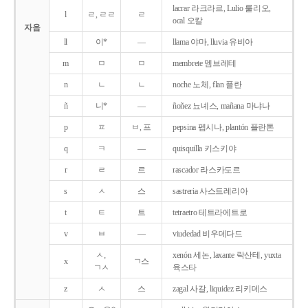
lacrar 라크라르, Lulio 룰리오,
l
ㄹ, ㄹㄹ
ㄹ
ocal 오칼
자음
ll
이*
―
llama 야마, lluvia 유비아
m
ㅁ
ㅁ
membrete 멤브레테
n
ㄴ
ㄴ
noche 노체, flan 플란
ñ
니*
―
ñoñez 뇨녜스, mañana 마냐나
p
ㅍ
ㅂ, 프
pepsina 펩시나, plantón 플란톤
q
ㅋ
―
quisquilla 키스키야
r
ㄹ
르
rascador 라스카도르
s
ㅅ
스
sastreria 사스트레리아
t
ㅌ
트
tetraetro 테트라에트로
v
ㅂ
―
viudedad 비우데다드
ㅅ,
xenón 세논, laxante 락산테, yuxta
x
ㄱ스
ㄱㅅ
육스타
z
ㅅ
스
zagal 사갈, liquidez 리키데스