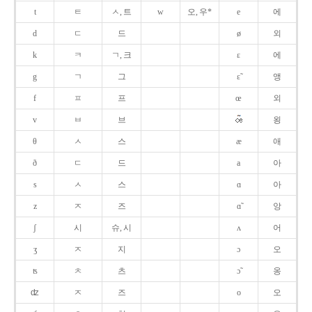
t
ㅌ
ㅅ, 트
w
오, 우*
e
에
d
ㄷ
드
ø
외
k
ㅋ
ㄱ, 크
ɛ
에
g
ㄱ
그
ɛ̃
앵
f
ㅍ
프
œ
외
v
ㅂ
브
욍
θ
ㅅ
스
æ
애
ð
ㄷ
드
a
아
s
ㅅ
스
ɑ
아
z
ㅈ
즈
ɑ̃
앙
ʃ
시
슈, 시
ʌ
어
ʒ
ㅈ
지
ɔ
오
ʦ
ㅊ
츠
ɔ̃
옹
ʣ
ㅈ
즈
o
오