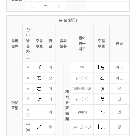
h
ㅎ
운 모 (韻母)
한
어
한어
음의
병
주음
한
음의
주음
병음
한글
분류
음
부호
글
분류
부호
자모
자
모
a
아
yai
야이
o
오
yao
(iao)
야오
e
어
you
(iou,
iu)
유
제
치
ê
에
yan
(ian)
옌
단운
류
單韻
齊
yi
이
yin(in)
인
齒
(i)
類
wu
우
yang
(iang)
양
(u)