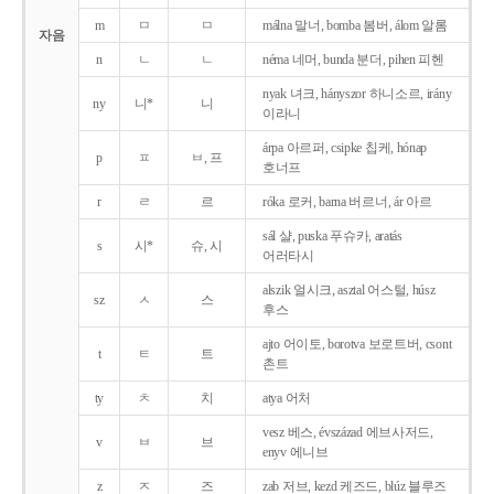
m
ㅁ
ㅁ
málna 말너, bomba 봄버, álom 알롬
자음
n
ㄴ
ㄴ
néma 네머, bunda 분더, pihen 피헨
nyak 녀크, hányszor 하니소르, irány
ny
니*
니
이라니
árpa 아르퍼, csipke 칩케, hónap
p
ㅍ
ㅂ, 프
호너프
r
ㄹ
르
róka 로커, barna 버르너, ár 아르
sál 샬, puska 푸슈카, aratás
s
시*
슈, 시
어러타시
alszik 얼시크, asztal 어스털, húsz
sz
ㅅ
스
후스
ajto 어이토, borotva 보로트버, csont
t
ㅌ
트
촌트
ty
ㅊ
치
atya 어처
vesz 베스, évszázad 에브사저드,
v
ㅂ
브
enyv 에니브
z
ㅈ
즈
zab 저브, kezd 케즈드, blúz 블루즈