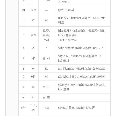
스트로프
qu
크ㅂ
ㅡ
quasi 크바시
ruka 루카, harmonika 하르모니카, mír
r
ㄹ
르
미르
르주,
řeka 르제카, námořník 나모르주니크,
ř
르ㅈ
르슈,
hořký 호르슈키,
르시
kouř 코우르시
s
ㅅ
스
sedlo 세들로, máslo 마슬로, nos 노스
šaty 샤티, Šternberk 슈테른베르크,
š
시*
슈, 시
koš 코시
t
ㅌ
트
tam 탐, matka 마트카, bolest 볼레스트
t'
티*
티
tělo 텔로, štěstí 슈테스티, obět' 오베티
vysoký 비소키, knihovna 크니호브나,
v
ㅂ
브, 프
kov 코프
w
ㅂ
브, 프
ㄱㅅ,
x**
ㄱ스
xerox 제록스, saxofón 삭소폰
ㅈ