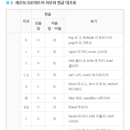
표 8
세르보크로아트어 자모와 한글 대조표
한글
자모
보기
모음
자음
앞
앞ㆍ어말
bog 보그, drobnjak 드로브냐크,
b
ㅂ
브
pogreb 포그레브
c
ㅊ
츠
cigara 치가라, novac 노바츠
čelik 첼리크, točka 토치카, kolač
č
ㅊ
치
콜라치
ć, tj
ㅊ
치
naći 나치, sestrić 세스트리치
desno 데스노, drvo 드르보, medved
d
ㄷ
드
메드베드
dž
ㅈ
지
džep 제프, narudžba 나루지바
đ,dj
ㅈ
지
Ðurađ 주라지
fasada 파사다, kifla 키플라, šaraf
f
ㅍ
프
샤라프