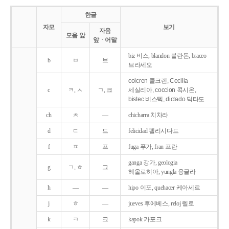
한글
자모
보기
자음
모음 앞
앞ㆍ어말
biz 비스, blandon 블란돈, braceo
b
ㅂ
브
브라세오
colcren 콜크렌, Cecilia
c
ㅋ, ㅅ
ㄱ, 크
세실리아, coccion 콕시온,
bistec 비스텍, dictado 딕타도
ch
ㅊ
―
chicharra 치차라
d
ㄷ
드
felicidad 펠리시다드
f
ㅍ
프
fuga 푸가, fran 프란
ganga 강가, geologia
g
ㄱ, ㅎ
그
헤올로히아, yungla 융글라
h
―
―
hipo 이포, quehacer 케아세르
j
ㅎ
―
jueves 후에베스, reloj 렐로
k
ㅋ
크
kapok 카포크