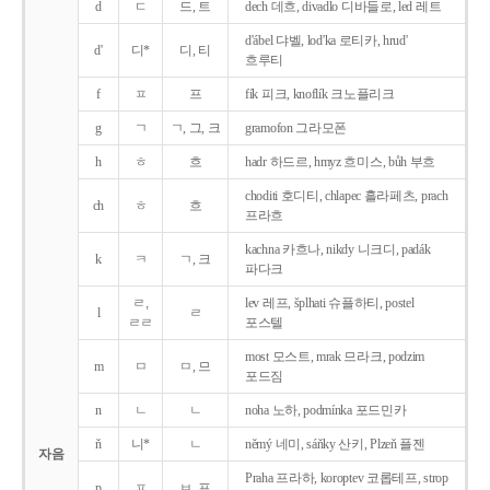
d
ㄷ
드, 트
dech 데흐, divadlo 디바들로, led 레트
d'ábel 댜벨, lod'ka 로티카, hrud'
d'
디*
디, 티
흐루티
f
ㅍ
프
fík 피크, knoflík 크노플리크
g
ㄱ
ㄱ, 그, 크
gramofon 그라모폰
h
ㅎ
흐
hadr 하드르, hmyz 흐미스, bůh 부흐
choditi 호디티, chlapec 흘라페츠, prach
ch
ㅎ
흐
프라흐
kachna 카흐나, nikdy 니크디, padák
k
ㅋ
ㄱ, 크
파다크
ㄹ,
lev 레프, šplhati 슈플하티, postel
l
ㄹ
ㄹㄹ
포스텔
most 모스트, mrak 므라크, podzim
m
ㅁ
ㅁ, 므
포드짐
n
ㄴ
ㄴ
noha 노하, podmínka 포드민카
ň
니*
ㄴ
němý 네미, sáňky 산키, Plzeň 플젠
자음
Praha 프라하, koroptev 코롭테프, strop
p
ㅍ
ㅂ, 프