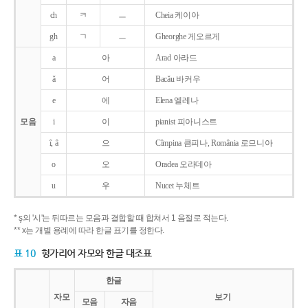
ch
ㅋ
ㅡ
Cheia 케이아
gh
ㄱ
ㅡ
Gheorghe 게오르게
a
아
Arad 아라드
ǎ
어
Bacǎu 바커우
e
에
Elena 엘레나
모음
i
이
pianist 피아니스트
î, â
으
Cîmpina 큼피나, România 로므니아
o
오
Oradea 오라데아
u
우
Nucet 누체트
* ş의 '시'는 뒤따르는 모음과 결합할 때 합쳐서 1 음절로 적는다.
** x는 개별 용례에 따라 한글 표기를 정한다.
표 10
헝가리어 자모와 한글 대조표
한글
자모
보기
모음
자음