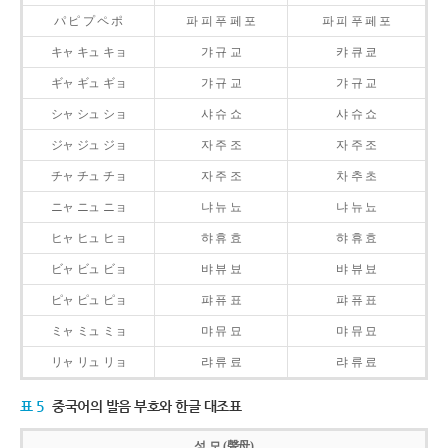
パ ピ プ ペ ポ
파 피 푸 페 포
파 피 푸 페 포
キャ キュ キョ
갸 규 교
캬 큐 쿄
ギャ ギュ ギョ
갸 규 교
갸 규 교
シャ シュ ショ
샤 슈 쇼
샤 슈 쇼
ジャ ジュ ジョ
자 주 조
자 주 조
チャ チュ チョ
자 주 조
차 추 초
ニャ ニュ ニョ
냐 뉴 뇨
냐 뉴 뇨
ヒャ ヒュ ヒョ
햐 휴 효
햐 휴 효
ビャ ビュ ビョ
뱌 뷰 뵤
뱌 뷰 뵤
ピャ ピュ ピョ
퍄 퓨 표
퍄 퓨 표
ミャ ミュ ミョ
먀 뮤 묘
먀 뮤 묘
リャ リュ リョ
랴 류 료
랴 류 료
표 5
중국어의 발음 부호와 한글 대조표
성 모 (聲母)