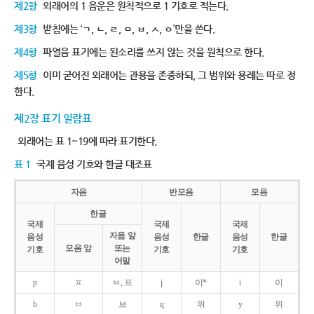
제2항
외래어의 1 음운은 원칙적으로 1 기호로 적는다.
제3항
받침에는 ‘ㄱ, ㄴ, ㄹ, ㅁ, ㅂ, ㅅ, ㅇ’만을 쓴다.
제4항
파열음 표기에는 된소리를 쓰지 않는 것을 원칙으로 한다.
제5항
이미 굳어진 외래어는 관용을 존중하되, 그 범위와 용례는 따로 정
한다.
제2장 표기 일람표
외래어는 표 1~19에 따라 표기한다.
표 1
국제 음성 기호와 한글 대조표
자음
반모음
모음
한글
국제
국제
국제
자음 앞
음성
음성
한글
음성
한글
모음 앞
또는
기호
기호
기호
어말
p
ㅍ
ㅂ, 프
j
이*
i
이
b
ㅂ
브
ɥ
위
y
위