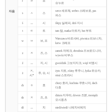
r
ㄹ
르
슈누르
serce 세르체, srebro 스레브로, pas
자음
s
ㅅ
스
파스
ś
ㅡ
시
ślepy 실레피, dziś 지시
t
ㅌ
트
tam 탐, matka 마트카, but 부트
Warszawa 바르샤바, piwnica 피브니차,
w
ㅂ
브, 프
krew 크레프
zamek 자메크, zbrodnia 즈브로드니아,
z
ㅈ
즈, 스
wywóz 비부스
ź
ㅡ
지, 시
gwoździk 그보지지크, więź 비엥시
ㅈ,
żyto 지토, różny 루주니, łyżka 위슈카,
ż
주, 슈, 시
시*
straż 스트라시
chory 호리, kuchnia 쿠흐니아, dach
ch
ㅎ
흐
다흐
dziura 지우라, dzwon 즈본, mosiądz
dz
ㅈ
즈, 츠
모시옹츠
dź
ㅡ
치
niedźwiedź 니에치비에치