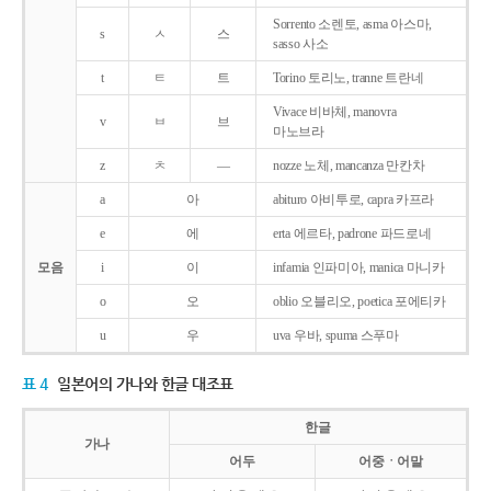
Sorrento 소렌토, asma 아스마,
s
ㅅ
스
sasso 사소
t
ㅌ
트
Torino 토리노, tranne 트란네
Vivace 비바체, manovra
v
ㅂ
브
마노브라
z
ㅊ
―
nozze 노체, mancanza 만칸차
a
아
abituro 아비투로, capra 카프라
e
에
erta 에르타, padrone 파드로네
모음
i
이
infamia 인파미아, manica 마니카
o
오
oblio 오블리오, poetica 포에티카
u
우
uva 우바, spuma 스푸마
표 4
일본어의 가나와 한글 대조표
한글
가나
어두
어중ㆍ어말