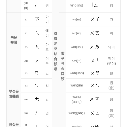
yu
위
ying
(ing)
잉
(u)
아
ai
wa
(ua)
와
이
에
ei
wo
(uo)
워
결
이
복운
합
複韻
운
아
ao
wai
(uai)
와이
모
오
합
結
어
구
웨이
合
ou
wei
(ui)
우
류
(우이)
韻
合
母
an
안
wan
(uan)
완
口
類
원
en
언
wen
(un)
(운)
부성운
附聲韻
wang
ang
앙
왕
(uang)
웡
eng
엉
weng
(ong)
(웅)
권설운
er