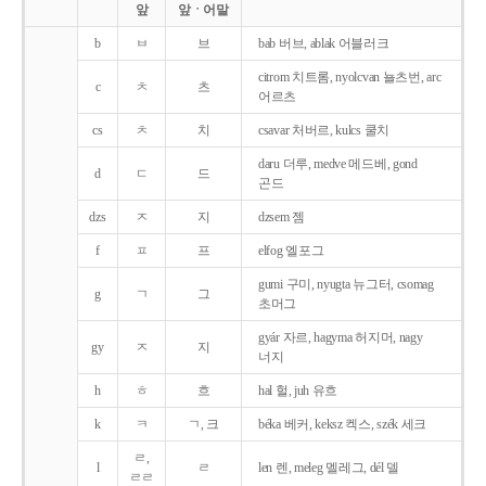
앞
앞ㆍ어말
b
ㅂ
브
bab 버브, ablak 어블러크
citrom 치트롬, nyolcvan 뇰츠번, arc
c
ㅊ
츠
어르츠
cs
ㅊ
치
csavar 처버르, kulcs 쿨치
daru 더루, medve 메드베, gond
d
ㄷ
드
곤드
dzs
ㅈ
지
dzsem 젬
f
ㅍ
프
elfog 엘포그
gumi 구미, nyugta 뉴그터, csomag
g
ㄱ
그
초머그
gyár 자르, hagyma 허지머, nagy
gy
ㅈ
지
너지
h
ㅎ
흐
hal 헐, juh 유흐
k
ㅋ
ㄱ, 크
béka 베커, keksz 켁스, szék 세크
ㄹ,
l
ㄹ
len 렌, meleg 멜레그, dél 델
ㄹㄹ