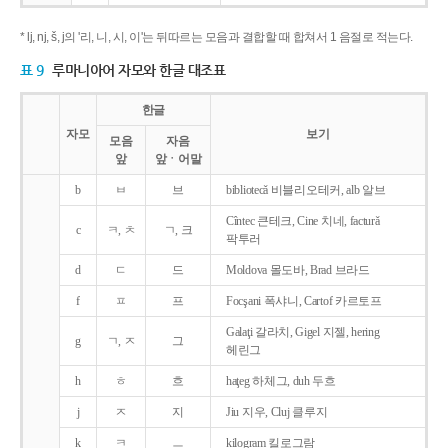
* lj, nj, š, j의 '리, 니, 시, 이'는 뒤따르는 모음과 결합할 때 합쳐서 1 음절로 적는다.
표 9
루마니아어 자모와 한글 대조표
한글
자모
보기
모음
자음
앞
앞ㆍ어말
b
ㅂ
브
bibliotecǎ 비블리오테커, alb 알브
Cîntec 큰테크, Cine 치네, facturǎ
c
ㅋ, ㅊ
ㄱ, 크
팍투러
d
ㄷ
드
Moldova 몰도바, Brad 브라드
f
ㅍ
프
Focşani 폭샤니, Cartof 카르토프
Galaţi 갈라치, Gigel 지젤, hering
g
ㄱ, ㅈ
그
헤린그
h
ㅎ
흐
haţeg 하체그, duh 두흐
j
ㅈ
지
Jiu 지우, Cluj 클루지
k
ㅋ
ㅡ
kilogram 킬로그람