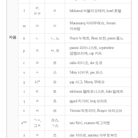
ㄹ,
l
ㄹ
bibliotecǎ 비블리오테커, hotel 호텔
ㄹㄹ
Maramureş 마라무레슈, Avram
m
ㅁ
ㅁ
아브람
자음
n
ㄴ
ㄴ, 느
Nucet 누체트, Bran 브란, pumn 품느
pianist 피아니스트, septembrie
p
ㅍ
ㅂ, 프
셉템브리에, cap 카프
r
ㄹ
르
radio 라디오, dor 도르
s
ㅅ
스
Sibiu 시비우, pas 파스
ş
시*
슈
şag 샤그, Mureş 무레슈
t
ㅌ
트
telefonist 텔레포니스트, bilet 빌레트
ţ
ㅊ
츠
ţigarǎ 치가러, braţ 브라츠
v
ㅂ
브
Victoria 빅토리아, Braşov 브라쇼브
ㄱㅅ,
크스,
x**
taxi 탁시, examen 에그자멘
그ㅈ
ㄱ스
z
ㅈ
즈
ziar 지아르, autobuz 아우토부즈