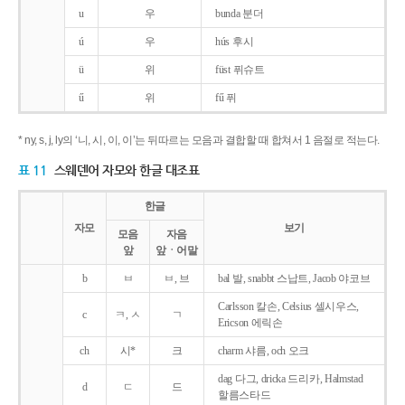
u
우
bunda 분더
ú
우
hús 후시
ü
위
füst 퓌슈트
ű
위
fű 퓌
* ny, s, j, ly의 ‘니, 시, 이, 이’는 뒤따르는 모음과 결합할 때 합쳐서 1 음절로 적는다.
표 11
스웨덴어 자모와 한글 대조표
한글
자모
보기
모음
자음
앞
앞ㆍ어말
b
ㅂ
ㅂ, 브
bal 발, snabbt 스납트, Jacob 야코브
Carlsson 칼손, Celsius 셀시우스,
c
ㅋ, ㅅ
ㄱ
Ericson 에릭손
ch
시*
크
charm 샤름, och 오크
dag 다그, dricka 드리카, Halmstad
d
ㄷ
드
할름스타드