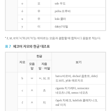
o
오
udo 우도
ó
우
próba 프루바
u
우
kula 쿨라
y
이
daktyl 닥틸
* ż, sz, rz의 '시'와 j의 '이'는 뒤따르는 모음과 결합할 때 합쳐서 1 음절로 적는다.
표 7
체코어 자모와 한글 대조표
한글
자모
보기
모음
자음
앞
앞ㆍ어말
barva 바르바, obchod 옵호트, dobrý
b
ㅂ
ㅂ, 브, 프
도브리, jeřab 예르자프
cigareta 치가레타, nemocnice
c
ㅊ
츠
네모츠니체, nemoc 네모츠
čapek 차페크, kulečnik 쿨레치니크,
č
ㅊ
치
míč 미치