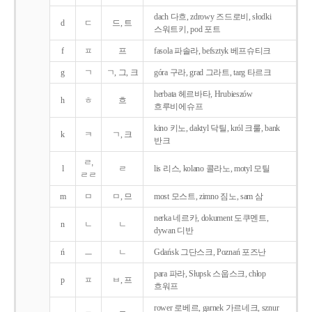
dach 다흐, zdrowy 즈드로비, słodki
d
ㄷ
드, 트
스워트키, pod 포트
f
ㅍ
프
fasola 파솔라, befsztyk 베프슈티크
g
ㄱ
ㄱ, 그, 크
góra 구라, grad 그라트, targ 타르크
herbata 헤르바타, Hrubieszów
h
ㅎ
흐
흐루비에슈프
kino 키노, daktyl 닥틸, król 크룰, bank
k
ㅋ
ㄱ, 크
반크
ㄹ,
l
ㄹ
lis 리스, kolano 콜라노, motyl 모틸
ㄹㄹ
m
ㅁ
ㅁ, 므
most 모스트, zimno 짐노, sam 삼
nerka 네르카, dokument 도쿠멘트,
n
ㄴ
ㄴ
dywan 디반
ń
ㅡ
ㄴ
Gdańsk 그단스크, Poznań 포즈난
para 파라, Słupsk 스웁스크, chłop
p
ㅍ
ㅂ, 프
흐워프
rower 로베르, garnek 가르네크, sznur