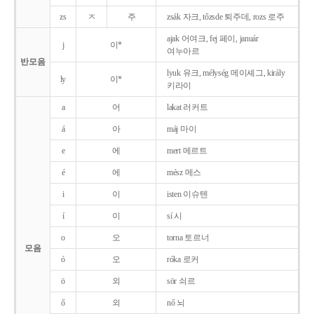
zs
ㅈ
주
zsák 자크, tőzsde 퇴주데, rozs 로주
ajak 어여크, fej 페이, január
j
이*
여누아르
반모음
lyuk 유크, mélység 메이셰그, király
ly
이*
키라이
a
어
lakat 러커트
á
아
máj 마이
e
에
mert 메르트
é
에
mész 메스
i
이
isten 이슈텐
í
이
sí 시
o
오
torna 토르너
모음
ó
오
róka 로커
ö
외
sör 쇠르
ő
외
nő 뇌