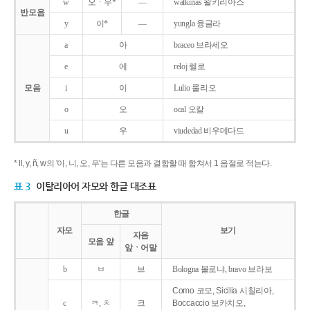
w
오ㆍ우*
―
walkirias 왈키리아스
반모음
y
이*
―
yungla 융글라
a
아
braceo 브라세오
e
에
reloj 렐로
모음
i
이
Lulio 룰리오
o
오
ocal 오칼
u
우
viudedad 비우데다드
* ll, y, ñ, w의 '이, 니, 오, 우'는 다른 모음과 결합할 때 합쳐서 1 음절로 적는다.
표 3
이탈리아어 자모와 한글 대조표
한글
자모
보기
자음
모음 앞
앞ㆍ어말
b
ㅂ
브
Bologna 볼로냐, bravo 브라보
Como 코모, Sicilia 시칠리아,
c
ㅋ, ㅊ
크
Boccaccio 보카치오,