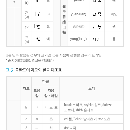
얼
yue
(ue)
웨
*
(r)
촬
ya
구
야
yuan
(uan)
위안
(ia)
류
撮
yo
요
yun
(un)
윈
口
類
ye
예
yong
(iong)
융
(ie)
[ ]는 단독 발음될 경우의 표기임. ( )는 자음이 선행할 경우의 표기임.
* 순치성(脣齒聲), 권설운(捲舌韻).
표 6
폴란드어 자모와 한글 대조표
한글
자모
보기
모음
자음
앞
앞ㆍ어말
burak 부라크, szybko 십코, dobrze
b
ㅂ
ㅂ, 브, 프
도브제, chleb 흘레프
c
ㅊ
츠
cel 첼, Balicki 발리츠키, noc 노츠
ć
ㅡ
치
dać 다치