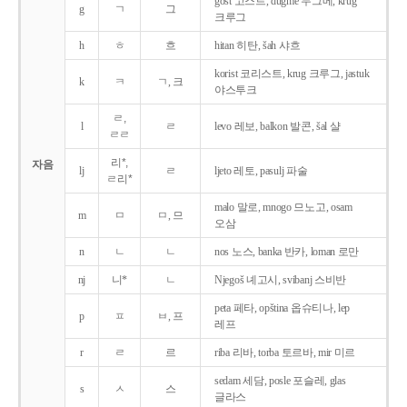
gost 고스트, dugme 두그메, krug
g
ㄱ
그
크루그
h
ㅎ
흐
hitan 히탄, šah 샤흐
korist 코리스트, krug 크루그, jastuk
k
ㅋ
ㄱ, 크
야스투크
ㄹ,
l
ㄹ
levo 레보, balkon 발콘, šal 샬
ㄹㄹ
리*,
자음
lj
ㄹ
ljeto 레토, pasulj 파술
ㄹ리*
malo 말로, mnogo 므노고, osam
m
ㅁ
ㅁ, 므
오삼
n
ㄴ
ㄴ
nos 노스, banka 반카, loman 로만
nj
니*
ㄴ
Njegoš 녜고시, svibanj 스비반
peta 페타, opština 옵슈티나, lep
p
ㅍ
ㅂ, 프
레프
r
ㄹ
르
riba 리바, torba 토르바, mir 미르
sedam 세담, posle 포슬레, glas
s
ㅅ
스
글라스