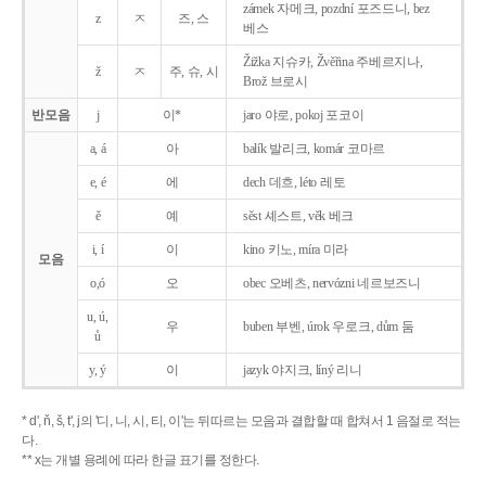
zámek 자메크, pozdní 포즈드니, bez
z
ㅈ
즈, 스
베스
Žižka 지슈카, Žvěřina 주베르지나,
ž
ㅈ
주, 슈, 시
Brož 브로시
반모음
j
이*
jaro 야로, pokoj 포코이
a, á
아
balík 발리크, komár 코마르
e, é
에
dech 데흐, léto 레토
ě
예
sěst 셰스트, věk 베크
i, í
이
kino 키노, míra 미라
모음
o,ó
오
obec 오베츠, nervózni 네르보즈니
u, ú,
우
buben 부벤, úrok 우로크, dům 둠
ů
y, ý
이
jazyk
야지크, líný 리니
* d', ň, š, t', j의 '디, 니, 시, 티, 이'는 뒤따르는 모음과 결합할 때 합쳐서 1 음절로 적는
다.
** x는 개별 용례에 따라 한글 표기를 정한다.