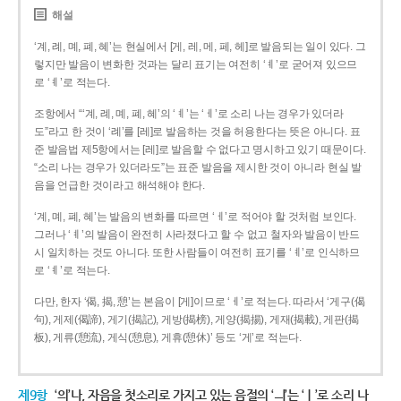
해설
‘계, 례, 몌, 폐, 혜’는 현실에서 [게, 레, 메, 페, 헤]로 발음되는 일이 있다. 그
렇지만 발음이 변화한 것과는 달리 표기는 여전히 ‘ㅖ’로 굳어져 있으므
로 ‘ㅖ’로 적는다.
조항에서 “‘계, 례, 몌, 폐, 혜’의 ‘ㅖ’는 ‘ㅔ’로 소리 나는 경우가 있더라
도”라고 한 것이 ‘례’를 [레]로 발음하는 것을 허용한다는 뜻은 아니다. 표
준 발음법 제5항에서는 [레]로 발음할 수 없다고 명시하고 있기 때문이다.
“소리 나는 경우가 있더라도”는 표준 발음을 제시한 것이 아니라 현실 발
음을 언급한 것이라고 해석해야 한다.
‘계, 몌, 폐, 혜’는 발음의 변화를 따르면 ‘ㅔ’로 적어야 할 것처럼 보인다.
그러나 ‘ㅖ’의 발음이 완전히 사라졌다고 할 수 없고 철자와 발음이 반드
시 일치하는 것도 아니다. 또한 사람들이 여전히 표기를 ‘ㅖ’로 인식하므
로 ‘ㅖ’로 적는다.
다만, 한자 ‘偈, 揭, 憩’는 본음이 [게]이므로 ‘ㅔ’로 적는다. 따라서 ‘게구(偈
句), 게제(偈諦), 게기(揭記), 게방(揭榜), 게양(揭揚), 게재(揭載), 게판(揭
板), 게류(憩流), 게식(憩息), 게휴(憩休)’ 등도 ‘게’로 적는다.
제9항
‘의’나, 자음을 첫소리로 가지고 있는 음절의 ‘ㅢ’는 ‘ㅣ’로 소리 나