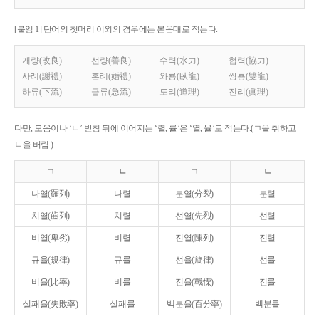
[붙임 1] 단어의 첫머리 이외의 경우에는 본음대로 적는다.
개량(改良)
선량(善良)
수력(水力)
협력(協力)
사례(謝禮)
혼례(婚禮)
와룡(臥龍)
쌍룡(雙龍)
하류(下流)
급류(急流)
도리(道理)
진리(眞理)
다만, 모음이나 ‘ㄴ’ 받침 뒤에 이어지는 ‘렬, 률’은 ‘열, 율’로 적는다.(ㄱ을 취하고
ㄴ을 버림.)
ㄱ
ㄴ
ㄱ
ㄴ
나열(羅列)
나렬
분열(分裂)
분렬
치열(齒列)
치렬
선열(先烈)
선렬
비열(卑劣)
비렬
진열(陳列)
진렬
규율(規律)
규률
선율(旋律)
선률
비율(比率)
비률
전율(戰慄)
전률
실패율(失敗率)
실패률
백분율(百分率)
백분률