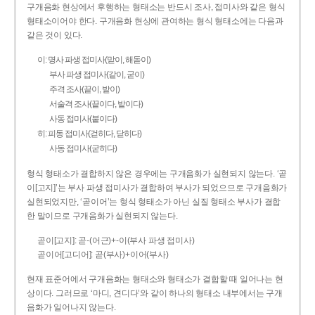
구개음화 현상에서 후행하는 형태소는 반드시 조사, 접미사와 같은 형식
형태소이어야 한다. 구개음화 현상에 관여하는 형식 형태소에는 다음과
같은 것이 있다.
이: 명사 파생 접미사(맏이, 해돋이)
부사 파생 접미사(같이, 굳이)
주격 조사(끝이, 밭이)
서술격 조사(끝이다, 밭이다)
사동 접미사(붙이다)
히: 피동 접미사(걷히다, 닫히다)
사동 접미사(굳히다)
형식 형태소가 결합하지 않은 경우에는 구개음화가 실현되지 않는다. ‘곧
이[고지]’는 부사 파생 접미사가 결합하여 부사가 되었으므로 구개음화가
실현되었지만, ‘곧이어’는 형식 형태소가 아닌 실질 형태소 부사가 결합
한 말이므로 구개음화가 실현되지 않는다.
곧이[고지]: 곧-­(어근)+­-이(부사 파생 접미사)
곧이어[고디어]: 곧(부사)+이어(부사)
현재 표준어에서 구개음화는 형태소와 형태소가 결합할 때 일어나는 현
상이다. 그러므로 ‘마디, 견디다’와 같이 하나의 형태소 내부에서는 구개
음화가 일어나지 않는다.