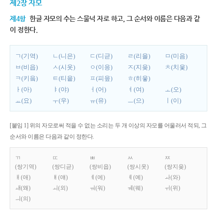
제2장 자모
제4항
한글 자모의 수는 스물넉 자로 하고, 그 순서와 이름은 다음과 같
이 정한다.
ㄱ(기역)
ㄴ(니은)
ㄷ(디귿)
ㄹ(리을)
ㅁ(미음)
ㅂ(비읍)
ㅅ(시옷)
ㅇ(이응)
ㅈ(지읒)
ㅊ(치읓)
ㅋ(키읔)
ㅌ(티읕)
ㅍ(피읖)
ㅎ(히읗)
ㅏ(아)
ㅑ(야)
ㅓ(어)
ㅕ(여)
ㅗ(오)
ㅛ(요)
ㅜ(우)
ㅠ(유)
ㅡ(으)
ㅣ(이)
[붙임 1] 위의 자모로써 적을 수 없는 소리는 두 개 이상의 자모를 어울러서 적되, 그
순서와 이름은 다음과 같이 정한다.
ㄲ
ㄸ
ㅃ
ㅆ
ㅉ
(쌍기역)
(쌍디귿)
(쌍비읍)
(쌍시옷)
(쌍지읒)
ㅐ(애)
ㅒ(얘)
ㅔ(에)
ㅖ(예)
ㅘ(와)
ㅙ(왜)
ㅚ(외)
ㅝ(워)
ㅞ(웨)
ㅟ(위)
ㅢ(의)