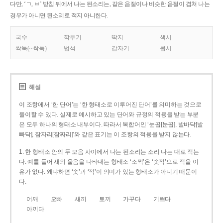
다만, ‘ㄱ, ㅂ’ 받침 뒤에서 나는 된소리는, 같은 음절이나 비슷한 음절이 겹쳐 나는
경우가 아니면 된소리로 적지 아니한다.
국수
깍두기
딱지
색시
싹둑(~싹둑)
법석
갑자기
몹시
해설
이 조항에서 ‘한 단어’는 ‘한 형태소로 이루어진 단어’를 의미하는 것으로
풀이할 수 있다. 실제로 예시하고 있는 단어와 규정의 적용을 받는 부분
은 모두 하나의 형태소 내부이다. 따라서 복합어인 ‘눈곱[눈꼽], 발바닥[발
빠닥], 잠자리[잠짜리]’와 같은 표기는 이 조항의 적용을 받지 않는다.
1. 한 형태소 안의 두 모음 사이에서 나는 된소리는 소리 나는 대로 적는
다. 예를 들어 새의 울음을 나타내는 형태소 ‘소쩍’은 ‘솟적’으로 적을 이
유가 없다. 왜냐하면 ‘솟’과 ‘적’이 의미가 있는 형태소가 아니기 때문이
다.
어깨
오빠
새끼
토끼
가꾸다
기쁘다
아끼다