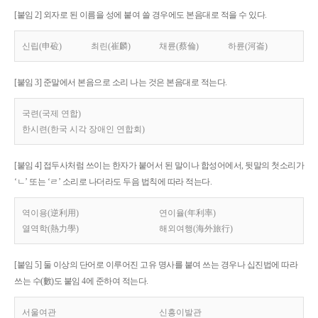
[붙임 2] 외자로 된 이름을 성에 붙여 쓸 경우에도 본음대로 적을 수 있다.
신립(申砬)
최린(崔麟)
채륜(蔡倫)
하륜(河崙)
[붙임 3] 준말에서 본음으로 소리 나는 것은 본음대로 적는다.
국련(국제 연합)
한시련(한국 시각 장애인 연합회)
[붙임 4] 접두사처럼 쓰이는 한자가 붙어서 된 말이나 합성어에서, 뒷말의 첫소리가
‘ㄴ’ 또는 ‘ㄹ’ 소리로 나더라도 두음 법칙에 따라 적는다.
역이용(逆利用)
연이율(年利率)
열역학(熱力學)
해외여행(海外旅行)
[붙임 5] 둘 이상의 단어로 이루어진 고유 명사를 붙여 쓰는 경우나 십진법에 따라
쓰는 수(數)도 붙임 4에 준하여 적는다.
서울여관
신흥이발관