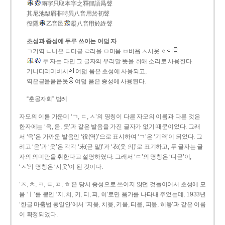
兩字只取本字之釋俚語爲聲
其尼池梨眉非時異八音用於初聲
役隱
乙音邑
凝八音用於終聲
초성과 종성에 두루 쓰이는 여덟 자
ㄱ기역 ㄴ니은 ㄷ디귿 ㄹ리을 ㅁ미음 ㅂ비읍 ㅅ시옷 ㆁ
두 자는 다만 그 글자의 우리말 뜻을 취해 소리로 사용한다.
기니디리미비시
여덟 음은 초성에 사용되고,
역은귿을음읍옷
여덟 음은 종성에 사용된다.
“훈몽자회” 범례
자모의 이름 가운데 ‘ㄱ, ㄷ, ㅅ’의 명칭이 다른 자모의 이름과 다른 것은
한자에는 ‘윽, 읃, 읏’과 같은 발음을 가진 글자가 없기 때문이었다. 그래
서 ‘윽’은 가까운 발음인 ‘役(역)’으로 표시하여 ‘ㄱ’은 ‘기역’이 되었다. 그
리고 ‘읃’과 ‘읏’은 각각 ‘末(귿 말)’과 ‘衣(옷 의)’로 표기하고, 두 글자는 글
자의 의미만을 취한다고 설명하였다. 그래서 ‘ㄷ’의 명칭은 ‘디귿’이,
‘ㅅ’의 명칭은 ‘시옷’이 된 것이다.
‘ㅈ, ㅊ, ㅋ, ㅌ, ㅍ, ㅎ’은 당시 종성으로 쓰이지 않던 것들이어서 초성에 모
음 ‘ㅣ’를 붙인 ‘지, 치, 키, 티, 피, 히’로만 음가를 나타내 주었는데, 1933년
‘한글 마춤법 통일안’에서 ‘지읒, 치읓, 키읔, 티읕, 피읖, 히읗’과 같은 이름
이 확정되었다.