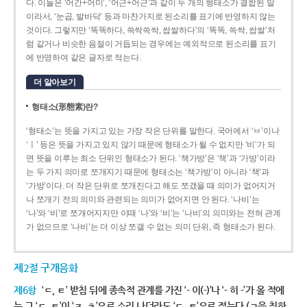
다. 이들은 ‘어간+어미’, ‘어근+어근’과 같이 두 개의 형태소가 결합된 말
이라서, ‘눈곱, 발바닥’ 등과 마찬가지로 된소리를 표기에 반영하지 않는
것이다. 그렇지만 ‘똑똑하다, 쓱싹쓱싹, 쌉쌀하다’의 ‘똑똑, 쓱싹, 쌉쌀’처
럼 같거나 비슷한 음절이 거듭되는 경우에는 예외적으로 된소리를 표기
에 반영하여 같은 글자로 적는다.
더 알아보기
형태소(形態素)란?
‘형태소’는 뜻을 가지고 있는 가장 작은 단위를 말한다. 국어에서 ‘ㅂ’이나
‘ㅣ’ 등은 뜻을 가지고 있지 않기 때문에 형태소가 될 수 없지만 ‘비’가 되
면 뜻을 이루는 최소 단위인 형태소가 된다. ‘책가방’은 ‘책’과 ‘가방’이라
는 두 가지 의미로 쪼개지기 때문에 형태소는 ‘책가방’이 아니라 ‘책’과
‘가방’이다. 더 작은 단위로 쪼개진다고 해도 쪼갰을 때 의미가 없어지거
나 쪼개기 전의 의미와 관련되는 의미가 없어지면 안 된다. ‘나비’는
‘나’와 ‘비’로 쪼개어지지만 이때 ‘나’와 ‘비’는 ‘나비’의 의미와는 전혀 관계
가 없으므로 ‘나비’는 더 이상 쪼갤 수 없는 의미 단위, 즉 형태소가 된다.
제2절 구개음화
제6항
‘ㄷ, ㅌ’ 받침 뒤에 종속적 관계를 가진 ‘- 이(-)’나 ‘- 히 -’가 올 적에
는 그 ‘ㄷ, ㅌ’이 ‘ㅈ, ㅊ’으로 소리 나더라도 ‘ㄷ, ㅌ’으로 적는다.(ㄱ을 취하