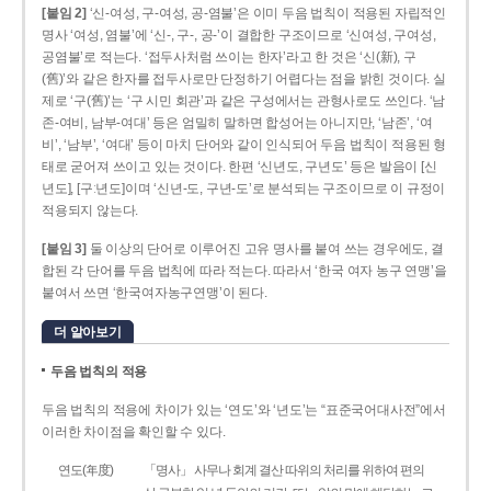
[붙임 2]
‘신-여성, 구-여성, 공-염불’은 이미 두음 법칙이 적용된 자립적인
명사 ‘여성, 염불’에 ‘신-, 구-, 공-’이 결합한 구조이므로 ‘신여성, 구여성,
공염불’로 적는다. ‘접두사처럼 쓰이는 한자’라고 한 것은 ‘신(新), 구
(舊)’와 같은 한자를 접두사로만 단정하기 어렵다는 점을 밝힌 것이다. 실
제로 ‘구(舊)’는 ‘구 시민 회관’과 같은 구성에서는 관형사로도 쓰인다. ‘남
존­-여비, 남부-­여대’ 등은 엄밀히 말하면 합성어는 아니지만, ‘남존’, ‘여
비’, ‘남부’, ‘여대’ 등이 마치 단어와 같이 인식되어 두음 법칙이 적용된 형
태로 굳어져 쓰이고 있는 것이다. 한편 ‘신년도, 구년도’ 등은 발음이 [신
년도], [구ː년도]이며 ‘신년­-도, 구년-­도’로 분석되는 구조이므로 이 규정이
적용되지 않는다.
[붙임 3]
둘 이상의 단어로 이루어진 고유 명사를 붙여 쓰는 경우에도, 결
합된 각 단어를 두음 법칙에 따라 적는다. 따라서 ‘한국 여자 농구 연맹’을
붙여서 쓰면 ‘한국여자농구연맹’이 된다.
더 알아보기
두음 법칙의 적용
두음 법칙의 적용에 차이가 있는 ‘연도’와 ‘년도’는 “표준국어대사전”에서
이러한 차이점을 확인할 수 있다.
연도(年度)
「명사」 사무나 회계 결산 따위의 처리를 위하여 편의