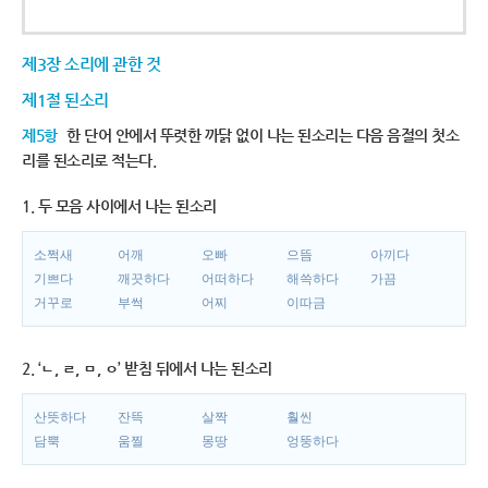
제3장 소리에 관한 것
제1절 된소리
제5항
한 단어 안에서 뚜렷한 까닭 없이 나는 된소리는 다음 음절의 첫소
리를 된소리로 적는다.
1. 두 모음 사이에서 나는 된소리
소쩍새
어깨
오빠
으뜸
아끼다
기쁘다
깨끗하다
어떠하다
해쓱하다
가끔
거꾸로
부썩
어찌
이따금
2. ‘ㄴ, ㄹ, ㅁ, ㅇ’ 받침 뒤에서 나는 된소리
산뜻하다
잔뜩
살짝
훨씬
담뿍
움찔
몽땅
엉뚱하다