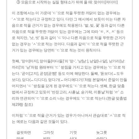
③ 모음으로 시작하는 실질 형태소가 뒤에 올 때: 젖어미[저더미]
이 조항에서는 이 가운데 ‘ㄷ’으로 적을 뚜렷한 까닭이 없는 경우에는
‘ㅅ’으로 적는다고 규정하고 있다. 다만 그 예시에서 보듯이 이는 다른 자
음으로 적을 근거가 없는 경우에도 적용된다. ‘밭, 빚, 꽃’ 등과 같이 다른
자음으로 적을 뚜렷한 까닭이 있는 경우에는 그에 따라 ‘ㅌ, ㅈ, ㅊ’ 등으
로 적지만, ‘낫, 빗’ 등과 같이 ‘ㄷ’이나 다른 자음으로 적을 뚜렷한 근거가
없는 경우는 ‘ㅅ’으로 적는 것이다. 다음과 같이 ‘ㄷ’으로 적을 뚜렷한 근
거가 있는 경우에는 당연히 ‘ㄷ’으로 적는 것이 원칙이다.
첫째, ‘맏이[마지], 맏아들[마다들]’의 ‘맏-’, ‘낟[낟ː], 낟알[나ː달], 낟가리[낟ː
까리]’의 ‘낟’처럼 원래부터 ‘ㄷ’ 받침을 가지고 있는 경우에는 ‘ㄷ’으로 적
는다. ‘곧이[고지], 곧장[곧짱]’ 등도 이에 해당한다. 둘째, ‘돋보다(←도두
보다), 딛다(←디디다), 얻다가(←어디에다가)’처럼 본말에서 준말이 만들
어지면서 ‘ㄷ’ 받침을 갖게 된 경우에도 ‘ㄷ’으로 적는다. 셋째, 한글 맞춤
법에서 규정하고 있듯이 ‘반짇고리, 사흗날, 숟가락, 이튿날’처럼 ‘ㄹ’ 소
리와 연관되어 ‘ㄷ’으로 소리 나는 경우에도 ‘ㄷ’으로 적는다.(한글 맞춤법
제29항 참조)
이처럼 ‘ㄷ’으로 적을 근거가 있는 경우가 아니어서 관습대로 ‘ㅅ’으로 적
는 예로는 다음과 같은 것들이 있다.
걸핏하면
그까짓
기껏
놋그릇
덧셈
빗장
삿대
숫접다