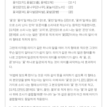
……………
꽃이[꼬치], 꽃을[꼬츨], 꽃에[꼬체]
[꼬ㅊ]
…
꽃만[꼰만], 꽃나무[꼰나무], 꽃놀이[꼰노리]
[꼰]
………
꽃과[꼳꽈], 꽃다발[꼳따발], 꽃밭[꼳빧]
[꼳]
‘꽃’은 ‘꽃이’일 때는 [꼬ㅊ]으로, ‘꽃만’일 때는 [꼰]으로, ‘꽃과’일 때는 [꼳]
으로 소리 난다. 만약 ‘표준어를 소리대로 적는다’는 원칙만 적용한다면,
[꼬치]로 소리 나는 말은 ‘꼬치’로, [꼰만]으로 소리 나는 말은 ‘꼰만’으로,
[꼳꽈]로 소리 나는 말은 ‘꼳꽈’로 적게 되어 ‘꽃[花]’이라는 하나의 말이 여
러 형태로 적히게 된다.
그런데 이처럼 의미가 같은 하나의 말을 여러 가지 형태로 적으면 그것이
무슨 말인지 알아보기가 쉽지 않다. 의미가 같은 하나의 말은 형태를 하
나로 고정하여 일관되게 적어야 의미를 파악하기가 쉽다. 즉 ‘꽃, 꼰,
꼳’보다는 ‘꽃’ 하나로 일관되게 적는 것이 의미를 파악하는 데 효과적이
다.
‘어법에 맞도록 한다’는 것은 이와 같이 뜻을 파악하기 쉽도록 각 형태소
의 본모양을 밝혀 적는다는 말이다. 이에 따라 ‘꽃’은 [꼬ㅊ], [꼰], [꼳]의 세
가지로 소리 나는 형태소이지만 그 본모양에 따라 ‘꽃’ 한 가지로 적고,
[꼬치], [꼰만], [꼳꽈]도 ‘꽃이, 꽃만, 꽃과’로 적게 된다. 이는 ‘꽃’과 같은 명
사 뒤에 조사가 결합할 때뿐 아니라 ‘늙-’과 같은 용언의 어간 뒤에 어미가
결합할 때도 동일하게 적용된다.