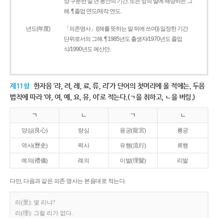
상 구분한 일 년 동안의 기간. 또는 앞의 말에 해당하는 그
해. ¶ 졸업 연도/제작 연도.
년도(年度)
「의존명사」((해를 뜻하는 말 뒤에 쓰여)) 일정한 기간
단위로서의 그해. ¶ 1985년도 출생자/1970년도 졸업
식/1990년도 예산안.
제11항
한자음 ‘랴, 려, 례, 료, 류, 리’가 단어의 첫머리에 올 적에는, 두음
법칙에 따라 ‘야, 여, 예, 요, 유, 이’로 적는다.(ㄱ을 취하고, ㄴ을 버림.)
ㄱ
ㄴ
ㄱ
ㄴ
양심(良心)
량심
용궁(龍宮)
룡궁
역사(歷史)
력사
유행(流行)
류행
예의(禮儀)
례의
이발(理髮)
리발
다만, 다음과 같은 의존 명사는 본음대로 적는다.
리(里): 몇 리냐?
리(理): 그럴 리가 없다.