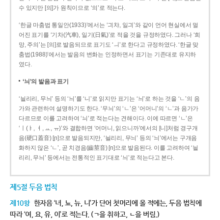
수 있지만 [의]가 원칙이므로 ‘의’로 적는다.
‘한글 마춤법 통일안(1933)’에서는 ‘긔챠, 일긔’와 같이 언어 현실에서 멀
어진 표기를 ‘기차(汽車), 일기(日氣)’로 적을 것을 규정하였다. 그러나 ‘희
망, 주의’는 [의]로 발음되므로 표기도 ‘ㅢ’로 한다고 규정하였다. ‘한글 맞
춤법(1988)’에서는 발음의 변화는 인정하면서 표기는 기존대로 유지하
였다.
‘늬’의 발음과 표기
‘늴리리, 무늬’ 등의 ‘늬’를 ‘니’로 읽지만 표기는 ‘늬’로 하는 것을 ‘ㄴ’의 음
가와 관련하여 설명하기도 한다. ‘무늬’의 ‘ㄴ’은 ‘어머니’의 ‘ㄴ’과 음가가
다르므로 이를 고려하여 ‘늬’로 적는다는 견해이다. 이에 따르면 ‘ㄴ’은
‘ㅣ(ㅑ, ㅕ, ㅛ, ㅠ)’와 결합하면 ‘어머니, 읽으니까’에서의 [니]처럼 경구개
음(硬口蓋音) [ɲ]으로 발음되지만, ‘늴리리, 무늬’ 등의 ‘늬’에서는 구개음
화하지 않은 ‘ㄴ’, 곧 치경음(齒莖音) [n]으로 발음된다. 이를 고려하여 ‘늴
리리, 무늬’ 등에서는 전통적인 표기대로 ‘늬’로 적는다고 본다.
제5절 두음 법칙
제10항
한자음 ‘녀, 뇨, 뉴, 니’가 단어 첫머리에 올 적에는, 두음 법칙에
따라 ‘여, 요, 유, 이’로 적는다. (ㄱ을 취하고, ㄴ을 버림.)