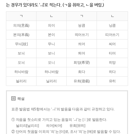
는 경우가 있더라도 ‘ㅢ’로 적는다. (ㄱ을 취하고, ㄴ을 버림.)
ㄱ
ㄴ
ㄱ
ㄴ
의의(意義)
의이
닁큼
닝큼
본의(本義)
본이
띄어쓰기
띠어쓰기
무늬[紋]
무니
씌어
씨어
보늬
보니
틔어
티어
오늬
오니
희망(希望)
히망
하늬바람
하니바람
희다
히다
늴리리
닐리리
유희(遊戱)
유히
해설
표준 발음법 제5항에서는 ‘ㅢ’의 발음을 다음과 같이 규정하고 있다.
① 자음을 첫소리로 가지고 있는 음절의 ‘ㅢ’는 [ㅣ]로 발음한다.
늴리리[닐리리]
씌어[씨어]
유희[유히]
② 단어의 첫음절 이외의 ‘의’는 [이]로, 조사 ‘의’는 [에]로 발음할 수 있다.