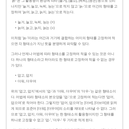
‘늙-’은 그 활용형이 환경에 따라 [늘거], [늘꼬], [늑찌], [능는] 등으로 소리
나지만 ‘늘거, 늘꼬, 늑찌, 능는’으로 적지 않고 ‘늙-’으로 어간의 형태를 고
정하여 ‘늙어, 늙고, 늙지, 늙는’으로 적는다.
늘거, 늘꼬, 늑찌, 능는 (×)
늙어, 늙고, 늙지, 늙는 (○)
이처럼 ‘늙-­’이라는 어간과 거기에 결합하는 어미의 형태를 고정하여 적
으면 각 형태소가 지닌 뜻을 분명하게 파악할 수 있다.
그러나 언제나 어법에 따라 형태소를 고정하여 적을 수 있는 것은 아니
다. 하나의 형태소라고 하더라도 한 형태로 고정하여 적을 수 없는 경우
가 있다.
덥고, 덥지
더워, 더우며
위의 ‘덥고, 덥지’에서의 ‘덥-­’과 ‘더워, 더우며’의 ‘더우-­’는 같은 형태소이
다. 어법에 따라 형태소의 본모양을 ‘덥-­’으로 고정하여 적는다면 ‘덥어,
덥으며’로 적어야 한다. 그렇지만 ‘덥어, 덥으며’는 [더버], [더브며]로 읽히
게 되므로 표준어 [더워], [더우며]의 소리를 제대로 나타낼 수 없다. 그러
므로 ‘덥고, 덥지, 더워, 더우며’는 한 형태소의 활용형이지만 그 형태를
하나로 고정할 수 없고 ‘덥-’, ‘더우-’ 두 가지로 적게 된다.