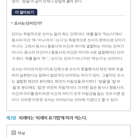
생이’, ‘밥을’과 같이 언제나 앞말에 붙여 쓴다.
더 알아보기
조사는 단어인가?
단어는 독립적으로 쓰이는 말의 최소 단위이다. 예를 들어 ‘먹는다’에서
동사의 어간 ‘먹-­’이나 어미 ‘­-는다’는 독립적으로 쓰이지 못하므로 단어가
아니다. 그래서 동사나 형용사의 어간과 여기에 결합하는 어미는 단어가
아니다. 동사의 어간이나 형용사의 어간은 어미와 서로 결합해야만 단어
가 된다. 예를 들어 ‘먹-’, ‘-는다’는 단어가 아니지만 ‘먹는다’는 단어이다.
조사는 어미와 마찬가지로 단독으로 쓰이지 못할뿐더러 체언 뒤에 연결
되어 실현된다는 점에서 일반적인 단어와는 차이가 있다. 그렇지만 조사
는 결합한 체언과 분리해도 체언이 자립성을 유지한다. ‘밥을’을 ‘밥’과
‘을’로 분리해도 ‘밥’은 여전히 자립적이다. 이러한 점은 동사나 형용사의
어간과 어미를 분리하면 어간과 어미가 모두 자립성을 잃는 것과 다른 점
이다. 이러한 이유로 조사는 어미보다는 단어에 가깝다고 할 수 있다.
제3항
외래어는 ‘외래어 표기법’에 따라 적는다.
해설