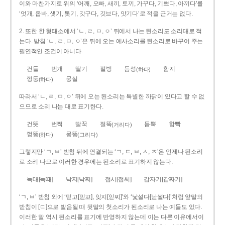
이와 마찬가지로 위의 ‘어깨, 오빠, 새끼, 토끼, 가꾸다, 기쁘다, 아끼다’를
‘엇개, 옵바, 샛기, 톳기, 갓구다, 깃브다, 앗기다’로 적을 근거는 없다.
2. 또한 한 형태소에서 ‘ㄴ, ㄹ, ㅁ, ㅇ’ 뒤에서 나는 된소리도 소리대로 적
는다. 받침 ‘ㄴ, ㄹ, ㅁ, ㅇ’은 뒤에 오는 예사소리를 된소리로 바꾸어 주는
필연적인 조건이 아니다.
건들
번개
딸기
절벙
듬성
함지
(하다)
껑둥
뭉실
(하다)
따라서 ‘ㄴ, ㄹ, ㅁ, ㅇ’ 뒤에 오는 된소리는 특별한 까닭이 있다고 할 수 없
으므로 소리 나는 대로 표기한다.
건뜻
번쩍
딸꾹
절뚝
듬뿍
함빡
(거리다)
껑뚱
뭉뚱
(하다)
(그리다)
그렇지만 ‘ㄱ, ㅂ’ 받침 뒤에 연결되는 ‘ㄱ, ㄷ, ㅂ, ㅅ, ㅈ’은 언제나 된소리
로 소리 나므로 이러한 경우에는 된소리로 표기하지 않는다.
늑대[늑때]
낙지[낙찌]
접시[접씨]
갑자기[갑짜기]
‘ㄱ, ㅂ’ 받침 외에 ‘믿고[믿꼬], 잊지[읻찌]’와 ‘낯설다[낟썰다]’처럼 앞말의
받침이 [ㄷ]으로 발음될 때 뒷말의 첫소리가 된소리로 나는 예들도 있다.
이러한 말 역시 된소리를 표기에 반영하지 않는데 이는 다른 이유에서이