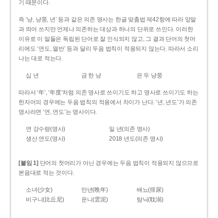
기 때문이다.
즉 ‘냥, 냥쭝, 년’ 등과 같은 의존 명사는 한글 맞춤법 제42항에 따라 앞말
과 띄어 쓰지만 언제나 의존하는 대상과 하나의 단위로 쓰인다. 이러한
이유로 이 말들은 독립된 단어로 잘 인식되지 않고, 그 결과 단어의 첫머
리에도 ‘연도, 열반’ 등과 달리 두음 법칙이 적용되지 않는다. 따라서 소리
나는 대로 적는다.
십 년
금 한 냥
은 두 냥쭝
따라서 ‘年’, ‘年度’처럼 의존 명사로 쓰이기도 하고 명사로 쓰이기도 하는
한자어의 경우에는 두음 법칙의 적용에서 차이가 난다. ‘년, 년도’가 의존
명사라면 ‘연, 연도’는 명사이다.
연 강수량(명사)
일 년(의존 명사)
생산 연도(명사)
2018 년도(의존 명사)
[붙임 1]
단어의 첫머리가 아닌 경우에는 두음 법칙이 적용되지 않으므로
본음대로 적는 것이다.
소녀(少女)
만년(晩年)
배뇨(排尿)
비구니(比丘尼)
운니(雲泥)
탐닉(耽溺)