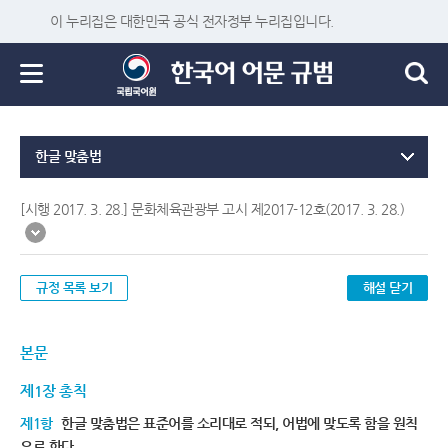
이 누리집은 대한민국 공식 전자정부 누리집입니다.
한글 맞춤법
[시행 2017. 3. 28.] 문화체육관광부 고시 제2017-12호(2017. 3. 28.)
규정 목록 보기
해설 닫기
본문
제1장 총칙
제1항
한글 맞춤법은 표준어를 소리대로 적되, 어법에 맞도록 함을 원칙
으로 한다.