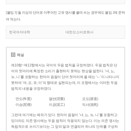
[붙임 3] 둘 이상의 단어로 이루어진 고유 명사를 붙여 쓰는 경우에도 붙임 2에 준하
여 적는다.
한국여자대학
대한요소비료회사
해설
제10항~제12항에서는 국어의 두음 법칙을 규정하였다. 두음 법칙은 단
어의 첫머리에 특정한 소리가 출현하지 못하는 현상을 말한다. ‘녀, 뇨,
뉴, 니’를 포함하는 한자어 음절이 단어 첫머리에 올 때는 ‘ㄴ’이 나타나지
못하여 ‘여, 요, 유, 이’의 형태로 실현되는데, 이 조항에서는 이러한 두음
법칙의 내용을 규정하였다.
연도(年度)
열반(涅槃)
요도(尿道)
이승(尼僧)
이공(泥工)
익사(溺死)
그런데 여기에는 예외가 있다. 한자어 음절이 ‘녀, 뇨, 뉴, 니’를 포함하고
있더라도 의존 명사에는 두음 법칙이 적용되지 않는다. 이는 의존 명사는
독립적으로 쓰이기보다는 그 앞의 말과 연결되어 하나의 단위를 구성하