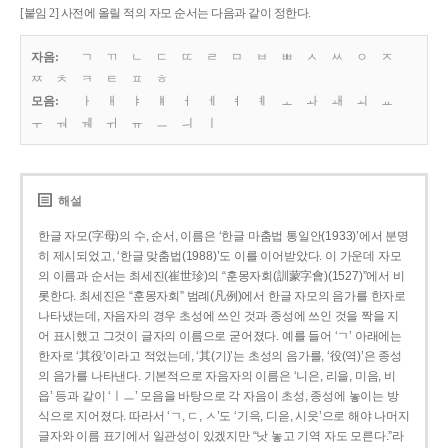
[붙임 2] 사전에 올릴 적의 자모 순서는 다음과 같이 정한다.
자음:
ㄱ
ㄲ
ㄴ
ㄷ
ㄸ
ㄹ
ㅁ
ㅂ
ㅃ
ㅅ
ㅆ
ㅇ
ㅈ
ㅉ
ㅊ
ㅋ
ㅌ
ㅍ
ㅎ
모음:
ㅏ
ㅐ
ㅑ
ㅒ
ㅓ
ㅔ
ㅕ
ㅖ
ㅗ
ㅘ
ㅙ
ㅚ
ㅛ
ㅜ
ㅝ
ㅞ
ㅟ
ㅠ
ㅡ
ㅢ
ㅣ
해설
한글 자모(字母)의 수, 순서, 이름은 ‘한글 마춤법 통일안(1933)’에서 분명
히 제시되었고, ‘한글 맞춤법(1988)’도 이를 이어받았다. 이 가운데 자모
의 이름과 순서는 최세진(崔世珍)의 “훈몽자회(訓蒙字會)(1527)”에서 비
롯한다. 최세진은 “훈몽자회” 범례(凡例)에서 한글 자모의 음가를 한자로
나타냈는데, 자음자의 경우 초성에 쓰인 것과 종성에 쓰인 것을 짝을 지
어 표시했고 그것이 글자의 이름으로 굳어졌다. 예를 들어 ‘ㄱ’ 아래에는
한자로 ‘其役’이라고 적었는데, ‘其(기)’는 초성의 음가를, ‘役(역)’은 종성
의 음가를 나타낸다. 기본적으로 자음자의 이름은 ‘니은, 리을, 미음, 비
읍’ 등과 같이 ‘ㅣㅡ’ 모음을 바탕으로 각 자음이 초성, 종성에 놓이는 방
식으로 지어졌다. 따라서 ‘ㄱ, ㄷ, ㅅ’도 ‘기윽, 디읃, 시읏’으로 해야 나머지
글자와 이름 표기에서 일관성이 있겠지만 “낫 놓고 기역 자도 모른다.”라