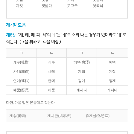
자칫
짓밟다
풋고추
햇곡식
제4절 모음
제8항
‘계, 례, 몌, 폐, 혜’의 ‘ㅖ’는 ‘ㅔ’로 소리 나는 경우가 있더라도 ‘ㅖ’로
적는다. (ㄱ을 취하고, ㄴ을 버림.)
ㄱ
ㄴ
ㄱ
ㄴ
계수(桂樹)
게수
혜택(惠澤)
헤택
사례(謝禮)
사레
계집
게집
연몌(連袂)
연메
핑계
핑게
폐품(廢品)
페품
계시다
게시다
다만, 다음 말은 본음대로 적는다.
게송(偈頌)
게시판(揭示板)
휴게실(休憩室)