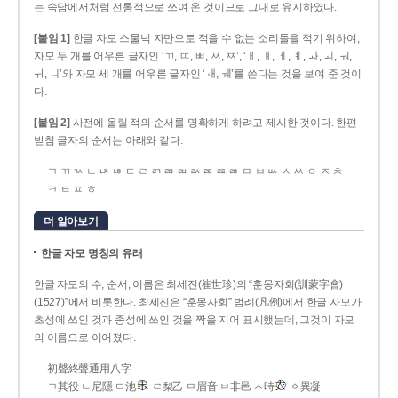
는 속담에서처럼 전통적으로 쓰여 온 것이므로 그대로 유지하였다.
[붙임 1]
한글 자모 스물넉 자만으로 적을 수 없는 소리들을 적기 위하여,
자모 두 개를 어우른 글자인 ‘ㄲ, ㄸ, ㅃ, ㅆ, ㅉ’, ‘ㅐ, ㅒ, ㅔ, ㅖ, ㅘ, ㅚ, ㅝ,
ㅟ, ㅢ’와 자모 세 개를 어우른 글자인 ‘ㅙ, ㅞ’를 쓴다는 것을 보여 준 것이
다.
[붙임 2]
사전에 올릴 적의 순서를 명확하게 하려고 제시한 것이다. 한편
받침 글자의 순서는 아래와 같다.
ㄱ ㄲ ㄳ ㄴ ㄵ ㄶ ㄷ ㄹ ㄺ ㄻ ㄼ ㄽ ㄾ ㄿ ㅀ ㅁ ㅂ ㅄ ㅅ ㅆ ㅇ ㅈ ㅊ
ㅋ ㅌ ㅍ ㅎ
더 알아보기
한글 자모 명칭의 유래
한글 자모의 수, 순서, 이름은 최세진(崔世珍)의 “훈몽자회(訓蒙字會)
(1527)”에서 비롯한다. 최세진은 “훈몽자회” 범례(凡例)에서 한글 자모가
초성에 쓰인 것과 종성에 쓰인 것을 짝을 지어 표시했는데, 그것이 자모
의 이름으로 이어졌다.
初聲終聲通用八字
ㄱ其役 ㄴ尼隱 ㄷ池
ㄹ梨乙 ㅁ眉音 ㅂ非邑 ㅅ時
ㆁ異凝