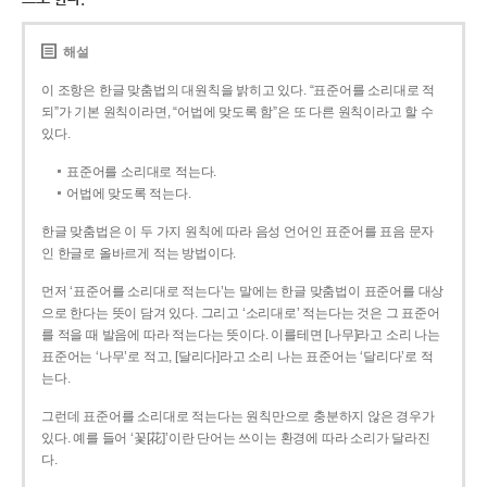
해설
이 조항은 한글 맞춤법의 대원칙을 밝히고 있다. “표준어를 소리대로 적
되”가 기본 원칙이라면, “어법에 맞도록 함”은 또 다른 원칙이라고 할 수
있다.
표준어를 소리대로 적는다.
어법에 맞도록 적는다.
한글 맞춤법은 이 두 가지 원칙에 따라 음성 언어인 표준어를 표음 문자
인 한글로 올바르게 적는 방법이다.
먼저 ‘표준어를 소리대로 적는다’는 말에는 한글 맞춤법이 표준어를 대상
으로 한다는 뜻이 담겨 있다. 그리고 ‘소리대로’ 적는다는 것은 그 표준어
를 적을 때 발음에 따라 적는다는 뜻이다. 이를테면 [나무]라고 소리 나는
표준어는 ‘나무’로 적고, [달리다]라고 소리 나는 표준어는 ‘달리다’로 적
는다.
그런데 표준어를 소리대로 적는다는 원칙만으로 충분하지 않은 경우가
있다. 예를 들어 ‘꽃[花]’이란 단어는 쓰이는 환경에 따라 소리가 달라진
다.