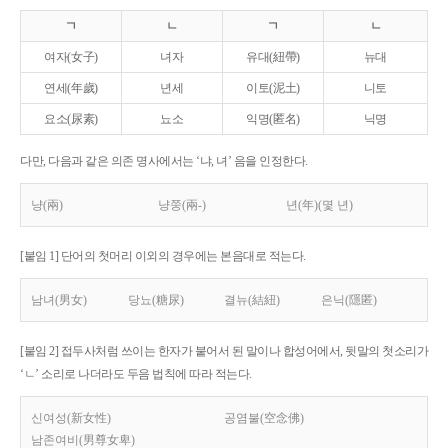
ㄱ
ㄴ
ㄱ
ㄴ
여자(女子)
녀자
유대(紐帶)
뉴대
연세(年歲)
년세
이토(泥土)
니토
요소(尿素)
뇨소
익명(匿名)
닉명
다만, 다음과 같은 의존 명사에서는 ‘냐, 녀’ 음을 인정한다.
냥(兩)
냥쭝(兩-)
년(年)(몇 년)
[붙임 1] 단어의 첫머리 이외의 경우에는 본음대로 적는다.
남녀(男女)
당뇨(糖尿)
결뉴(結紐)
은닉(隱匿)
[붙임 2] 접두사처럼 쓰이는 한자가 붙어서 된 말이나 합성어에서, 뒷말의 첫소리가
‘ㄴ’ 소리로 나더라도 두음 법칙에 따라 적는다.
신여성(新女性)
공염불(空念佛)
남존여비(男尊女卑)