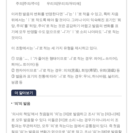
주의[주의/주이]
우리의[우리의/우리에]
이러한 발음의 변화를 반영한다면 ‘ㅢ’는 ‘ㅣ’로 적을 수 있고, 특히 자음
뒤에서는 ‘ㅣ’로 적도록 해야 할 것이다. 그러나 이미 익숙해진 표기인 ‘희
망, 주의’를 ‘히망, 주이’로 적는 것은 공감하기 어렵고 발음의 변화를 표
기에 모두 반영할 수도 없으므로 ‘ㅢ’가 ‘ㅣ’로 소리 나더라도 ‘ㅢ’로 적는
것이다.
이 조항에서는 ‘ㅢ’로 적는 세 가지 유형을 제시하고 있다.
① 모음 ‘ㅡ, ㅣ’가 줄어든 형태이므로 ‘ㅢ’로 적는 경우: 씌어(←쓰이어),
틔어(←트이어) 등
② 한자어이므로 ‘ㅢ’로 적는 경우: 의의(意義), 희망(希望), 유희(遊戱) 등
③ 발음과 표기의 전통에 따라 ‘ㅢ’로 적는 경우: 무늬, 하늬바람, 늴리리,
닁큼 등
더 알아보기
‘의’의 발음
‘의사의 책임’에서 첫음절의 ‘의’는 [의]로 발음하고 조사 ‘의’는 [의]나 [에]
로 모두 발음할 수 있다. 이들은 [이]로 소리 나는 경우가 아니라서 이 조
항과는 무관하지만, 모두 ‘의’로 적는다는 점에서 공통점이 있다. 즉 첫음
절의 ‘의’는 발음의 변화가 없으므로 ‘의’로 적고, 조사 ‘의’는 [에]로 발음할