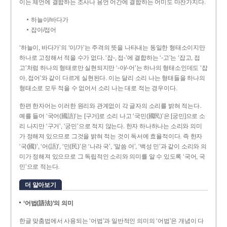
이는 체언에 결합하는 조사나 용언 어간에 결합하는 어미도 마찬가지다.
하늘이/바다가
잡아/접어
‘하늘이, 바다가’의 ‘이/가’는 주격의 뜻을 나타내는 동일한 형태소이지만
하나로 고정해서 적을 수가 없다. ‘잡-, 접-’에 결합하는 ‘-고’는 ‘잡고, 접
고’처럼 하나의 형태로만 실현되지만 ‘-아/-어’는 하나의 형태소인데도 ‘잡
아, 접어’와 같이 다르게 실현된다. 이는 달리 소리 나는 형태들을 하나의
형태소로 모두 적을 수 없어서 소리 나는 대로 적는 경우이다.
한편 한자어는 이러한 원리와 관계없이 각 글자의 소리를 밝혀 적는다.
예를 들어 ‘국어(國語)’는 [구거]로 소리 나고 ‘국민(國民)’은 [궁민]으로 소
리 나지만 ‘구거’, ‘궁민’으로 적지 않는다. 한자 하나하나는 소리와 의미
가 정해져 있으므로 그것을 밝혀 적는 것이 독서에 효율적이다. 즉 한자
‘국(國)’, ‘어(語)’, ‘민(民)’은 ‘나라 국’, ‘말씀 어’, ‘백성 민’과 같이 소리와 의
미가 정해져 있으므로 그 독립적인 소리와 의미를 알 수 있도록 ‘국어, 국
민’으로 적는다.
더 알아보기
‘어법(語法)’의 의미
한글 맞춤법에서 사용되는 ‘어법’과 일반적인 의미의 ‘어법’은 개념이 다