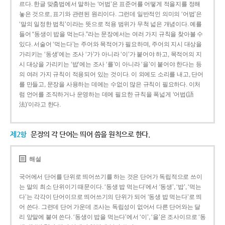
르다. 한글 맞춤법에서 말하는 ‘어법’은 표준어를 어떻게 적을지를 정해
놓은 것으로, 표기와 관련된 원리이다. 그런데 일반적인 의미의 ‘어법’은
‘말의 일정한 법칙’이라는 뜻으로 적용 범위가 무척 넓은 개념이다. 예를
들어 “동생이 밥을 먹는다.”라는 문장에서는 여러 가지 규칙을 찾아볼 수
있다. 서술어 ‘먹는다’는 주어와 목적어가 필요하며, 주어의 지시 대상을
가리키는 ‘동생’에는 조사 ‘가’가 아니라 ‘이’가 붙어야 하고, 목적어의 지
시 대상을 가리키는 ‘밥’에는 조사 ‘를’이 아니라 ‘을’이 붙어야 한다는 등
의 여러 가지 규칙이 적용되어 있는 것이다. 이 외에도 소리를 내고, 단어
를 만들고, 문장을 사용하는 데에는 수없이 많은 규칙이 필요하다. 이처
럼 언어를 조직하거나 운영하는 데에 필요한 규칙을 폭넓게 ‘어법(語
法)’이라고 한다.
제2항
문장의 각 단어는 띄어 씀을 원칙으로 한다.
해설
국어에서 단어를 단위로 띄어쓰기를 하는 것은 단어가 독립적으로 쓰이
는 말의 최소 단위이기 때문이다. ‘동생 밥 먹는다’에서 ‘동생’, ‘밥’, ‘먹는
다’는 각각이 단어이므로 띄어쓰기의 단위가 되어 ‘동생 밥 먹는다’로 띄
어 쓴다. 그런데 단어 가운데 조사는 독립성이 없어서 다른 단어와는 달
리 앞말에 붙여 쓴다. ‘동생이 밥을 먹는다’에서 ‘이’, ‘을’은 조사이므로 ‘동