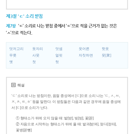
제3절 'ㄷ' 소리 받침
제7항
‘ㄷ’ 소리로 나는 받침 중에서 ‘ㄷ’으로 적을 근거가 없는 것은
‘ㅅ’으로 적는다.
덧저고리
돗자리
엇셈
웃어른
핫옷
무릇
사뭇
얼핏
자칫하면
뭇[衆]
옛
첫
헛
해설
‘ㄷ’ 소리로 나는 받침이란, 음절 종성에서 [ㄷ]으로 소리 나는 ‘ㄷ, ㅅ, ㅆ,
ㅈ, ㅊ, ㅌ, ㅎ’ 등을 말한다. 이 받침들은 다음과 같은 경우에 음절 종성에
서 [ㄷ]으로 소리가 난다.
① 형태소가 뒤에 오지 않을 때: 밭[받], 빚[빋], 꽃[꼳]
② 자음으로 시작하는 형태소가 뒤에 올 때: 밭과[받꽈], 젖다[젇따],
꽃병[꼳뼝]