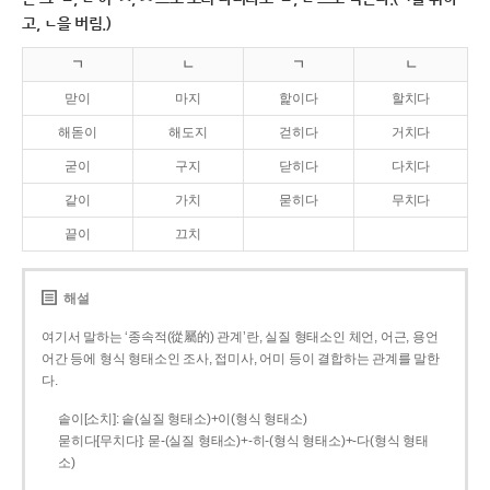
고, ㄴ을 버림.)
ㄱ
ㄴ
ㄱ
ㄴ
맏이
마지
핥이다
할치다
해돋이
해도지
걷히다
거치다
굳이
구지
닫히다
다치다
같이
가치
묻히다
무치다
끝이
끄치
해설
여기서 말하는 ‘종속적(從屬的) 관계’란, 실질 형태소인 체언, 어근, 용언
어간 등에 형식 형태소인 조사, 접미사, 어미 등이 결합하는 관계를 말한
다.
솥이[소치]: 솥(실질 형태소)+이(형식 형태소)
묻히다[무치다]: 묻­-(실질 형태소)+­-히­-(형식 형태소)+-다(형식 형태
소)