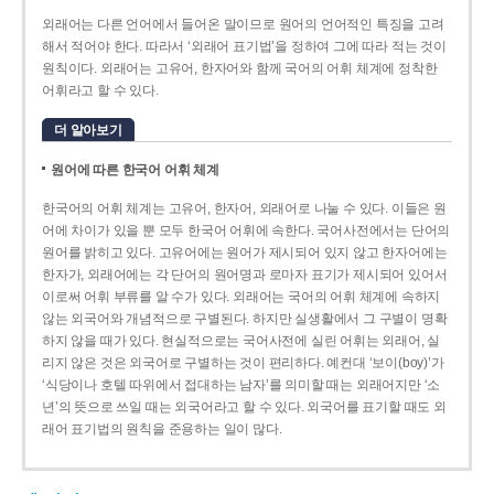
외래어는 다른 언어에서 들어온 말이므로 원어의 언어적인 특징을 고려
해서 적어야 한다. 따라서 ‘외래어 표기법’을 정하여 그에 따라 적는 것이
원칙이다. 외래어는 고유어, 한자어와 함께 국어의 어휘 체계에 정착한
어휘라고 할 수 있다.
더 알아보기
원어에 따른 한국어 어휘 체계
한국어의 어휘 체계는 고유어, 한자어, 외래어로 나눌 수 있다. 이들은 원
어에 차이가 있을 뿐 모두 한국어 어휘에 속한다. 국어사전에서는 단어의
원어를 밝히고 있다. 고유어에는 원어가 제시되어 있지 않고 한자어에는
한자가, 외래어에는 각 단어의 원어명과 로마자 표기가 제시되어 있어서
이로써 어휘 부류를 알 수가 있다. 외래어는 국어의 어휘 체계에 속하지
않는 외국어와 개념적으로 구별된다. 하지만 실생활에서 그 구별이 명확
하지 않을 때가 있다. 현실적으로는 국어사전에 실린 어휘는 외래어, 실
리지 않은 것은 외국어로 구별하는 것이 편리하다. 예컨대 ‘보이(boy)’가
‘식당이나 호텔 따위에서 접대하는 남자’를 의미할 때는 외래어지만 ‘소
년’의 뜻으로 쓰일 때는 외국어라고 할 수 있다. 외국어를 표기할 때도 외
래어 표기법의 원칙을 준용하는 일이 많다.