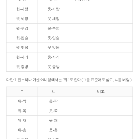
윗-사랑
웃-사랑
윗-세장
웃-세장
윗-수염
웃-수염
윗-입술
웃-입술
윗-잇몸
웃-잇몸
윗-자리
웃-자리
윗-중방
웃-중방
다만 1. 된소리나 거센소리 앞에서는 ‘위-’로 한다.(ㄱ을 표준어로 삼고, ㄴ을 버림.)
ㄱ
ㄴ
비고
위-짝
웃-짝
위-쪽
웃-쪽
위-채
웃-채
위-층
웃-층