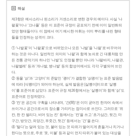
해설
제3항은 예사소리나 된소리가 거센소리로 변한 경우의 예이다. 사실 ‘나
팔꽃’이나 ‘끄나풀’ 등은 이 표준어 규정이 공표되기 전에 이미 일반화되
었던 형태들이다. 이 점에서 여기 예시한 어휘는 이미 뿌리를 내린 형태
들을 인정하는 성격이 크다.
① ‘나발꽃’이 ‘나팔꽃’으로 바뀌었으나 모든 ‘나발’을 ‘나팔’로 바꾸어야
하는 것은 아니다. 일반적인 의미의 ‘나팔’과 함께 놋쇠로 긴 대롱처럼 만
든 전통 관악기의 하나인 ‘나발’도 인정될 뿐만 아니라 ‘나팔바지, 나팔관,
나팔벌레’ 등과 ‘개나발, 병나발’ 등의 합성어에서도 각각 구별되어 쓰인
다.
② 동물 ‘삵’과 ‘고양이’의 준말인 ‘괭이’가 결합한 ‘삵괭이’는 표준 발음법
에 따라 [삭꽹이]가 되어야 하는데, 실제 발음은 [살쾡이]이므로 ‘살쾡
이’를 표준어로 삼았다. 표준어 규정 제26항에서는 ‘살쾡이’와 함께 ‘삵’도
표준어로 인정하였다.
③ ‘칸’은 공간의 구획을 나타내며, ‘간(間)’은 이미 굳어진 한자어 속에서
쓰이거나 공간으로서의 장소를 가리키는 접미사로 쓰인다. 그러므로 ‘위
칸, 한 칸 벌리다, 비어 있는 칸’ 등에서는 ‘칸’을 쓰고 ‘초가삼간, 뒷간, 마
구간, 방앗간, 외양간, 푸줏간, 헛간’ 등에서는 ‘간’을 쓴다.
④ ‘털다’는 달려 있는 것, 붙어 있는 것 따위가 떨어지게 흔들거나 치거나
한다는 뜻으로, 주로 ‘옷, 이불’ 등과 같이 먼지 따위가 붙어 있는 대상을