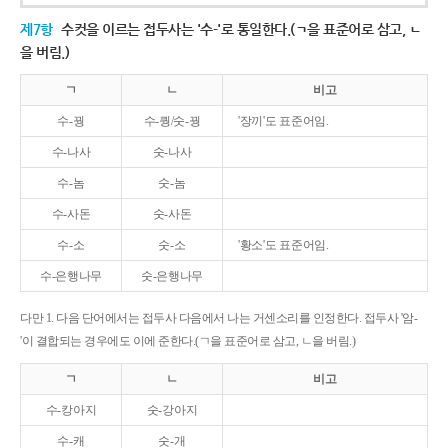
제7항
수컷을 이르는 접두사는 '수-'로 통일한다.(ㄱ을 표준어로 삼고, ㄴ
을 버림.)
ㄱ
ㄴ
비고
수-꿩
수-퀑/숫-꿩
'장끼'도 표준어임.
수-나사
숫-나사
수-놈
숫-놈
수-사돈
숫-사돈
수-소
숫-소
'황소'도 표준어임.
수-은행나무
숫-은행나무
다만 1. 다음 단어에서는 접두사 다음에서 나는 거센소리를 인정한다. 접두사 '암-
'이 결합되는 경우에도 이에 준한다.(ㄱ을 표준어로 삼고, ㄴ을 버림.)
ㄱ
ㄴ
비고
수-캉아지
숫-강아지
수-캐
숫-개