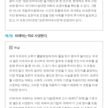
종이 사전 “표준국어대사전”을 바탕으로 한 것으로, 현재에도 계속 수정·
보완 중이다. 여기에서 방대한 어휘의 표준어형을 확인할 수 있다. 그뿐
만 아니라 국립국어원에서는 시간의 흐름에 따라 과거에는 비표준어였
지만 현재에는 표준어로 인정될 만한 어휘를 꾸준히 추가하여 발표하고
있고, 이 또한 인터넷판 “표준국어대사전”에 반영되어 있다.
제2항
외래어는 따로 사정한다.
해설
세계 각국과의 교류가 활발해짐에 따라 물밀 듯이 쏟아져 들어오는 외국
의 말은 지속적으로 조사하여 국어의 일부로 수용할 것인가의 여부를 결
정해 주어야 할 뿐 아니라, 그 표기 역시 결정해 주어야 한다. 이 조항은
외국의 말이 국어의 일부인 외래어로 인정될 수 있는 것인지를 결정하는
사정 작업을 표준어 규정과는 별도로 한다는 사실을 밝힌 것이다. 표준어
를 사정하는 데에는 사회적, 시대적, 지역적 기준을 적용하지만 외래어를
사정하는 데에는 그러한 기준을 적용하기 어렵기 때문에 이 조항을 따로
마련한 것이다.
이에 따라 외래어는 외래어 표기법(문체부 고시 제2017-14호)을 기준으
로 별도로 사정한다. 다만 외래어 표기법의 ‘외래어’가 고유 명사를 포함