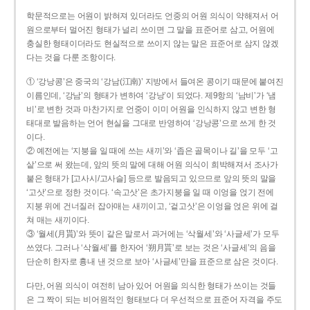
학문적으로는 어원이 밝혀져 있더라도 언중의 어원 의식이 약해져서 어
원으로부터 멀어진 형태가 널리 쓰이면 그 말을 표준어로 삼고, 어원에
충실한 형태이더라도 현실적으로 쓰이지 않는 말은 표준어로 삼지 않겠
다는 것을 다룬 조항이다.
① ‘강낭콩’은 중국의 ‘강남(江南)’ 지방에서 들여온 콩이기 때문에 붙여진
이름인데, ‘강남’의 형태가 변하여 ‘강낭’이 되었다. 제9항의 ‘남비’가 ‘냄
비’로 변한 것과 마찬가지로 언중이 이미 어원을 인식하지 않고 변한 형
태대로 발음하는 언어 현실을 그대로 반영하여 ‘강낭콩’으로 쓰게 한 것
이다.
② 예전에는 ‘지붕을 일 때에 쓰는 새끼’와 ‘좁은 골목이나 길’을 모두 ‘고
샅’으로 써 왔는데, 앞의 뜻의 말에 대해 어원 의식이 희박해져서 조사가
붙은 형태가 [고사시/고사슬] 등으로 발음되고 있으므로 앞의 뜻의 말을
‘고삿’으로 정한 것이다. ‘속고삿’은 초가지붕을 일 때 이엉을 얹기 전에
지붕 위에 건너질러 잡아매는 새끼이고, ‘겉고삿’은 이엉을 얹은 위에 걸
쳐 매는 새끼이다.
③ ‘월세(月貰)’와 뜻이 같은 말로서 과거에는 ‘삭월세’와 ‘사글세’가 모두
쓰였다. 그러나 ‘삭월세’를 한자어 ‘朔月貰’로 보는 것은 ‘사글세’의 음을
단순히 한자로 흉내 낸 것으로 보아 ‘사글세’만을 표준으로 삼은 것이다.
다만, 어원 의식이 여전히 남아 있어 어원을 의식한 형태가 쓰이는 것들
은 그 짝이 되는 비어원적인 형태보다 더 우선적으로 표준어 자격을 주도