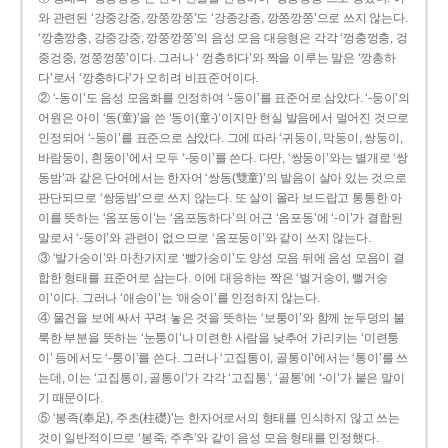
와 관련된 ‘강중강중, 깡쭝깡쭝’도 ‘강종강종, 깡쫑깡쫑’으로 쓰지 않는다.
‘깡충깡충, 강중강중, 깡쭝깡쭝’의 음성 모음 대응형은 각각 ‘껑충껑충, 겅
중겅중, 껑쭝껑쭝’이다. 그러나 ‘ 껑충하다’와 짝을 이루는 말은 ‘깡총하
다’로서 ‘깡충하다’가 오히려 비표준어이다.
② ‘-동이’도 음성 모음화를 인정하여 ‘-둥이’를 표준어로 삼았다. ‘-둥이’의
어원은 아이 ‘동(童)’을 쓴 ‘동이(童-)’이지만 현실 발음에서 멀어진 것으로
인정되어 ‘-둥이’를 표준으로 삼았다. 그에 따라 ‘귀둥이, 막둥이, 쌍둥이,
바람둥이, 흰둥이’에서 모두 ‘-둥이’를 쓴다. 다만, ‘쌍둥이’와는 별개로 ‘쌍
동밤’과 같은 단어에서는 한자어 ‘쌍동(雙童)’의 발음이 살아 있는 것으로
판단되므로 ‘쌍둥밤’으로 쓰지 않는다. 또 살이 올라 보드랍고 통통한 아
이를 뜻하는 ‘옴포동이’는 ‘옴포동하다’의 어근 ‘옴포동’에 ‘-이’가 결합된
말로서 ‘-둥이’와 관련이 없으므로 ‘옴포둥이’와 같이 쓰지 않는다.
③ ‘발가숭이’와 마찬가지로 ‘빨가숭이’도 양성 모음 뒤에 음성 모음이 결
합한 형태를 표준어로 삼는다. 이에 대응하는 짝은 ‘벌거숭이, 뻘거숭
이’이다. 그러나 ‘애송이’는 ‘애숭이’를 인정하지 않는다.
④ 물건을 보에 싸서 꾸려 놓은 것을 뜻하는 ‘보퉁이’와 함께 눈두덩의 불
룩한 부분을 뜻하는 ‘눈퉁이’나 미련한 사람을 낮추어 가리키는 ‘미련퉁
이’ 등에서도 ‘-퉁이’를 쓴다. 그러나 ‘고집통이, 골통이’에서는 ‘통이’를 쓰
는데, 이는 ‘고집통이, 골통이’가 각각 ‘고집통’, ‘골통’에 ‘-이’가 붙은 말이
기 때문이다.
⑤ ‘봉족(奉足), 주초(柱礎)’는 한자어로서의 형태를 인식하지 않고 쓰는
것이 일반적이므로 ‘봉죽, 주추’와 같이 음성 모음 형태를 인정했다.