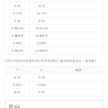
수-컷
숫-것
수-키와
숫-기와
수-탉
숫-닭
수-탕나귀
숫-당나귀
수-톨쩌귀
숫-돌쩌귀
수-퇘지
숫-돼지
수-평아리
숫-병아리
다만 2. 다음 단어의 접두사는 '숫-'으로 한다.(ㄱ을 표준어로 삼고, ㄴ을 버림.)
ㄱ
ㄴ
비고
숫-양
수-양
숫-염소
수-염소
숫-쥐
수-쥐
해설