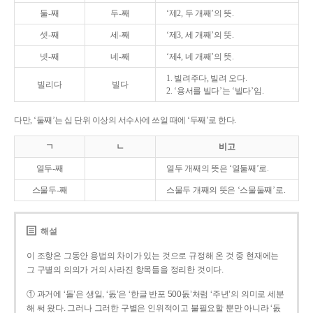
둘-째
두-째
‘제2, 두 개째’의 뜻.
셋-째
세-째
‘제3, 세 개째’의 뜻.
넷-째
네-째
‘제4, 네 개째’의 뜻.
1. 빌려주다, 빌려 오다.
빌리다
빌다
2. ‘용서를 빌다’는 ‘빌다’임.
다만, ‘둘째’는 십 단위 이상의 서수사에 쓰일 때에 ‘두째’로 한다.
ㄱ
ㄴ
비고
열두-째
열두 개째의 뜻은 ‘열둘째’로.
스물두-째
스물두 개째의 뜻은 ‘스물둘째’로.
해설
이 조항은 그동안 용법의 차이가 있는 것으로 규정해 온 것 중 현재에는
그 구별의 의의가 거의 사라진 항목들을 정리한 것이다.
① 과거에 ‘돌’은 생일, ‘돐’은 ‘한글 반포 500돐’처럼 ‘주년’의 의미로 세분
해 써 왔다. 그러나 그러한 구별은 인위적이고 불필요할 뿐만 아니라 ‘돐