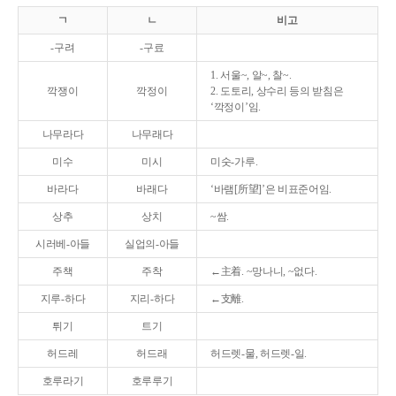
ㄱ
ㄴ
비고
-구려
-구료
1. 서울~, 알~, 찰~.
깍쟁이
깍정이
2. 도토리, 상수리 등의 받침은
‘깍정이’임.
나무라다
나무래다
미수
미시
미숫-가루.
바라다
바래다
‘바램[所望]’은 비표준어임.
상추
상치
~쌈.
시러베-아들
실업의-아들
주책
주착
←主着. ~망나니, ~없다.
지루-하다
지리-하다
←支離.
튀기
트기
허드레
허드래
허드렛-물, 허드렛-일.
호루라기
호루루기