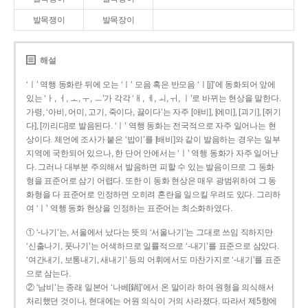
발목쟁이
발목장이
해설
‘ㅣ’ 역행 동화란 뒤에 오는 ‘ㅣ’ 모음 혹은 반모음 ‘ㅣ[j]’에 동화되어 앞에
있는 ‘ㅏ, ㅓ, ㅗ, ㅜ, ㅡ’가 각각 ‘ㅐ, ㅔ, ㅚ, ㅟ, ㅣ’로 바뀌는 현상을 말한다.
가령, ‘아비, 어미, 고기, 죽이다, 끓이다’는 자주 [애비], [에미], [괴기], [쥐기
다], [끼리다]로 발음된다. ‘ㅣ’ 역행 동화는 전국적으로 자주 일어나는 현
상이다. 체언에 조사가 붙은 ‘밥이’를 [배비]와 같이 발음하는 경우는 일부
지역에 국한되어 있으나, 한 단어 안에서는 ‘ㅣ’ 역행 동화가 자주 일어난
다. 그러나 대부분 주의해서 발음하면 피할 수 있는 발음이므로 그 동화
형을 표준어로 삼기 어렵다. 또한 이 동화 현상은 매우 광범위하여 그 동
화형을 다 표준어로 인정하면 오히려 혼란을 일으킬 우려도 있다. 그리하
여 ‘ㅣ’ 역행 동화 현상을 인정하는 표준어는 최소화하였다.
① ‘-나기’는, 서울에서 났다는 뜻의 ‘서울나기’는 그대로 쓰임 직하지만
‘신출나기, 풋나기’는 어색하므로 일률적으로 ‘-내기’를 표준으로 삼았다.
‘여간내기, 보통내기, 새내기’ 등의 어휘에서도 마찬가지로 ‘-내기’를 표준
으로 삼는다.
② ‘남비’는 종래 일본어 ‘나베[鍋]’에서 온 말이라 하여 원형을 의식해서
처리했던 것이나, 현대에는 어원 의식이 거의 사라졌다. 따라서 제5항에