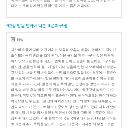
해 우리말에 동화되지 않은 모든 외국어를 포함하는 반면, 이 조항의 ‘외
래어’는 우리말에 편입된 말만을 이르는 좁은 개념이다.
제2장 발음 변화에 따른 표준어 규정
해설
시간의 흐름에 따라 어떤 어휘는 자음과 모음의 발음이 달라지고 길이가
줄어드는 등의 변화를 입게 된다. 어문 규범을 자주 바꾸는 것은 바람직
하지 않으므로 발음에 다소의 변화를 입어도 표준어를 곧바로 바꾸지는
않지만, 발음 변화의 정도가 심하거나 발음이 변한 지 오래되어 대부분의
교양 있는 서울 지역 사람들이 바뀐 발음으로 말을 하는 경우에는 표준어
를 새로이 정하게 된다. 발음 변화에 따라 새로이 표준어를 정하는 방법
에는 두 가지가 있다. 발음이 바뀐 후의 말만 인정하는 방법과 바뀌기 전
의 말과 바뀐 후의 말을 모두 인정하는 방법이다. 앞엣것에 따르면 단수
표준어, 뒤엣것에 따르면 복수 표준어가 된다. 원칙적으로는 언어가 변화
하였으면 단수 표준어로 정해야 하겠으나, 언어의 변화에는 대부분 긴 시
간의 과도기가 있으므로 복수 표준어로 정하는 경우도 있다. 사회가 언어
의 규범적 사용을 점차 유연하게 인식하게 됨에 따라 복수 표준어 역시
점차 확대되고 있다. 이를 반영하여 국립국어원에서는 2011년을 시작으
로 표준어 추가 목록을 발표하고 있고, “표준국어대사전”의 수정ㆍ보완