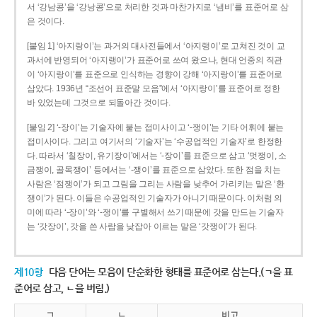
서 ‘강남콩’을 ‘강낭콩’으로 처리한 것과 마찬가지로 ‘냄비’를 표준어로 삼
은 것이다.
[붙임 1] ‘아지랑이’는 과거의 대사전들에서 ‘아지랭이’로 고쳐진 것이 교
과서에 반영되어 ‘아지랭이’가 표준어로 쓰여 왔으나, 현대 언중의 직관
이 ‘아지랑이’를 표준으로 인식하는 경향이 강해 ‘아지랑이’를 표준어로
삼았다. 1936년 “조선어 표준말 모음”에서 ‘아지랑이’를 표준어로 정한
바 있었는데 그것으로 되돌아간 것이다.
[붙임 2] ‘-장이’는 기술자에 붙는 접미사이고 ‘-쟁이’는 기타 어휘에 붙는
접미사이다. 그리고 여기서의 ‘기술자’는 ‘수공업적인 기술자’로 한정한
다. 따라서 ‘칠장이, 유기장이’에서는 ‘-장이’를 표준으로 삼고 ‘멋쟁이, 소
금쟁이, 골목쟁이’ 등에서는 ‘-쟁이’를 표준으로 삼았다. 또한 점을 치는
사람은 ‘점쟁이’가 되고 그림을 그리는 사람을 낮추어 가리키는 말은 ‘환
쟁이’가 된다. 이들은 수공업적인 기술자가 아니기 때문이다. 이처럼 의
미에 따라 ‘-장이’와 ‘-쟁이’를 구별해서 쓰기 때문에 갓을 만드는 기술자
는 ‘갓장이’, 갓을 쓴 사람을 낮잡아 이르는 말은 ‘갓쟁이’가 된다.
제10항
다음 단어는 모음이 단순화한 형태를 표준어로 삼는다.(ㄱ을 표
준어로 삼고, ㄴ을 버림.)
ㄱ
ㄴ
비고