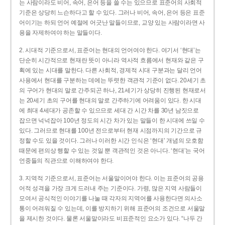
는 사람이라도 비어, 속어, 은어 등을 쓸 수는 있으므로 표준어의 사회적
기준은 상당히 느슨하다고 할 수 있다. 그러나 비어, 속어, 은어 등은 표준
어이기는 하되 언어 예절에 어긋난 말들이므로, 교양 있는 사람이라면 사
용을 자제하여야 하는 말들이다.
2. 시대적 기준으로서, 표준어는 현대의 언어여야 한다. 여기서 ‘현대’는
단순히 시간적으로 현재란 뜻이 아니라 역사적 흐름에서 현재와 같은 구
획에 있는 시대를 말한다. 다른 사회적, 경제적 시대 구분과는 달리 언어
사용에서 현대를 구분하는 데에는 뚜렷한 객관적 기준이 없다. 20세기 초
의 구어가 현대의 말로 간주되곤 하나, 21세기가 상당히 진행된 현재로서
는 20세기 초의 구어를 현대의 말로 간주하기에 어려움이 있다. 한 시대
에 최대 4세대가 공존할 수 있으므로 세대 간 시간 차를 30년 남짓으로
잡으면 넉넉잡아 100년 정도의 시간 차가 있는 말들이 한 시대에 쓰일 수
있다. 그러므로 현대를 100년 전으로부터 현재 시점까지의 기간으로 규
정할 수도 있을 것이다. 그러나 이러한 시간 인식은 ‘현대’ 개념의 모호함
때문에 편의상 행할 수 있는 것일 뿐 객관적인 것은 아니다. ‘현대’는 국어
언중들의 직관으로 이해하여야 한다.
3. 지역적 기준으로서, 표준어는 서울말이어야 한다. 이는 표준어의 공용
어적 성격을 가장 크게 드러내 주는 기준이다. 가령, 많은 지역 사람들이
모여서 공식적인 이야기를 나눌 때 각자의 지역어를 사용한다면 의사소
통이 어려워질 수 있는데, 이를 방지하기 위해 표준어의 조건으로 서울말
을 제시한 것이다. 물론 서울말이라도 비표준적인 요소가 있다. “나두 간