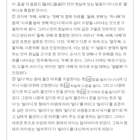
이, 돐을’의 발음인 [돌씨], [돌쓸]이 언어 현실에 있는 발음이 아니므로 ‘돌’
하나로 통합한 것이다.
② 과거에 ‘두째, 세째’는 ‘첫째’와 함께 차례를, ‘둘째, 셋째’는 ‘하나째’와
함께 ‘사과를 벌써 셋째 먹는다’에서와 같이 수량을 나타내는 것으로 구
별하여 써 왔다. 그러나 언어 현실에서 이와 같은 구별은 인위적인 것이
라고 판단되어 ‘둘째, 셋째’로 통합한 것이다. 따라서 ‘두째, 세째, 네째’와
같은 표현은 잘못된 것이다. 다만, ‘두째’가 다른 수 뒤에 오는 ‘열두째, 스
물두째, 서른두째’ 등은 인정하였는데, 이는 받침 ‘ㄹ’ 발음이 분명히 탈락
하는 언어 현실을 근거로 한 것이다. 순서가 첫 번째나 두 번째쯤 되는 차
례를 나타내는 ‘한두째’에서도 ‘두째’로 쓴다. 그러나 이에도 예외가 있는
데, 드물게 쓰이기는 하지만 ‘열두 개째’의 의미로 쓰일 때에는 ‘열둘째’가
인정된다.
③ ‘빌다’에는 원래 물건 따위를 구걸한다는 뜻
과 신
(
밥을 빌러 다니다)
예
이나 사람 따위에 간청한다는 뜻
, 그리고 나중에
(
하늘에 소원을 빌다)
예
갚기로 하고 남의 물건이나 돈을 쓴다는 뜻
이 있
(
친구에게 돈을 빌다)
예
었다. 그런데 나중에 갚기로 하고 남의 물건이나 돈을 쓴다는 뜻의 ‘빌
다’는 ‘빌리다’로 형태가 바뀜에 따라 ‘빌다’를 버리고 ‘빌리다’를 표준어
로 삼은 것이다. ‘빌리다’는 원래 ‘빌다’의 피동형으로서 대가를 받기로 하
고 남에게 물건이나 돈 따위를 내어 주는 것을 뜻하는 말이었다. 그러나
새로운 뜻으로 쓰임에 따라 원래의 의미는 잃어버리게 되었다. 그래서 원
래의 의미로는 ‘빌려주다’가 ‘빌리다’를 대신하여 쓰이게 되었다.