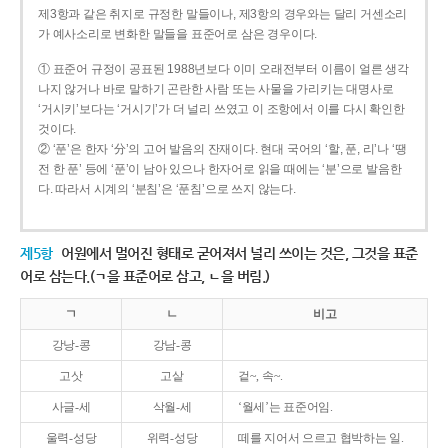
제3항과 같은 취지로 규정한 말들이나, 제3항의 경우와는 달리 거센소리
가 예사소리로 변화한 말들을 표준어로 삼은 경우이다.
① 표준어 규정이 공표된 1988년보다 이미 오래전부터 이름이 얼른 생각
나지 않거나 바로 말하기 곤란한 사람 또는 사물을 가리키는 대명사로
‘거시키’보다는 ‘거시기’가 더 널리 쓰였고 이 조항에서 이를 다시 확인한
것이다.
② ‘푼’은 한자 ‘分’의 고어 발음의 잔재이다. 현대 국어의 ‘할, 푼, 리’나 ‘땡
전 한 푼’ 등에 ‘푼’이 남아 있으나 한자어로 읽을 때에는 ‘분’으로 발음한
다. 따라서 시계의 ‘분침’은 ‘푼침’으로 쓰지 않는다.
제5항
어원에서 멀어진 형태로 굳어져서 널리 쓰이는 것은, 그것을 표준
어로 삼는다.(ㄱ을 표준어로 삼고, ㄴ을 버림.)
ㄱ
ㄴ
비고
강낭-콩
강남-콩
고삿
고샅
겉~, 속~.
사글-세
삭월-세
‘월세’는 표준어임.
울력-성당
위력-성당
떼를 지어서 으르고 협박하는 일.