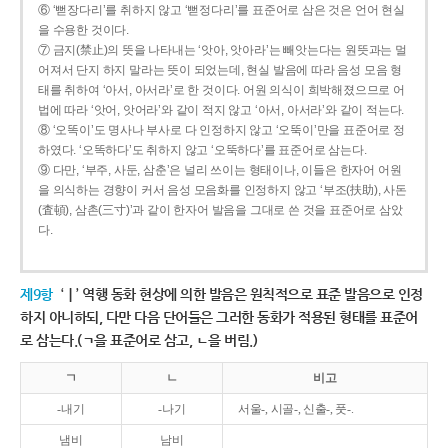
⑥ ‘뻗장다리’를 취하지 않고 ‘뻗정다리’를 표준어로 삼은 것은 언어 현실
을 수용한 것이다.
⑦ 금지(禁止)의 뜻을 나타내는 ‘앗아, 앗아라’는 빼앗는다는 원뜻과는 멀
어져서 단지 하지 말라는 뜻이 되었는데, 현실 발음에 따라 음성 모음 형
태를 취하여 ‘아서, 아서라’로 한 것이다. 어원 의식이 희박해졌으므로 어
법에 따라 ‘앗어, 앗어라’와 같이 적지 않고 ‘아서, 아서라’와 같이 적는다.
⑧ ‘오똑이’도 명사나 부사로 다 인정하지 않고 ‘오뚝이’만을 표준어로 정
하였다. ‘오똑하다’도 취하지 않고 ‘오뚝하다’를 표준어로 삼는다.
⑨ 다만, ‘부주, 사둔, 삼춘’은 널리 쓰이는 형태이나, 이들은 한자어 어원
을 의식하는 경향이 커서 음성 모음화를 인정하지 않고 ‘부조(扶助), 사돈
(査頓), 삼촌(三寸)’과 같이 한자어 발음을 그대로 쓴 것을 표준어로 삼았
다.
제9항
‘ㅣ’ 역행 동화 현상에 의한 발음은 원칙적으로 표준 발음으로 인정
하지 아니하되, 다만 다음 단어들은 그러한 동화가 적용된 형태를 표준어
로 삼는다.(ㄱ을 표준어로 삼고, ㄴ을 버림.)
ㄱ
ㄴ
비고
-내기
-나기
서울-, 시골-, 신출-, 풋-.
냄비
남비