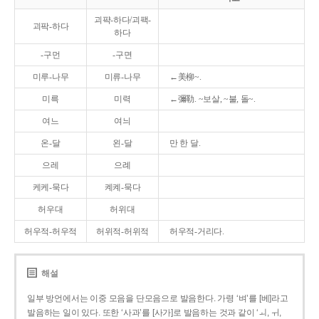
괴퍅-하다/괴팩-
괴팍-하다
하다
-구먼
-구면
미루-나무
미류-나무
←美柳~.
미륵
미력
←彌勒. ~보살, ~불, 돌~.
여느
여늬
온-달
왼-달
만 한 달.
으레
으례
케케-묵다
켸켸-묵다
허우대
허위대
허우적-허우적
허위적-허위적
허우적-거리다.
해설
일부 방언에서는 이중 모음을 단모음으로 발음한다. 가령 ‘벼’를 [베]라고
발음하는 일이 있다. 또한 ‘사과’를 [사가]로 발음하는 것과 같이 ‘ㅚ, ㅟ,