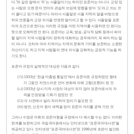
다.”와 같은 말에서 ‘두’는 서울말이기는 하지만 표준어는 아니다. 교양 있
는 사람은 오랜 문자 언어의 관습적 쓰임에 영향을 받아 ‘도’라고 쓰는 것
이 옳다고 믿기 때문이다. 따라서 서울말은 서울 지역의 말을 바탕으로
하되 언중들의 교양 의식을 반영한 말이라고 할 수 있다. 서울말을 표준
어의 조건으로 한다는 이러한 규정을 어떤 지역어를 사용하면 안 된다는
뜻으로 오해하면 안 된다. 표준어는 교육, 방송, 공식적 담화 등에서 써야
할 말이지 지역 사람들끼리 편하게 대화하는 경우에까지 꼭 써야 하는 말
이 아니다. 오히려 여러 지역어는 지역의 문화적 가치를 보존하는 소중한
자산이기도 하고 지역 사람들의 연대 의식을 강화하는 긍정적 기능을 하
기도 한다.
표준어 규정의 실제적인 대상은 다음과 같다.
(가) 1933년 ‘한글 마춤법 통일안’에서 표준어로 규정하였던 형태
가 그동안 자연스러운 언어 변화에 의해 고형(古形)이 된 것
(나) 1933년 당시 미처 사정의 대상이 되지 않아 표준어로서의 자
격을 인정받을 기회가 없었던 것
(다) 각 사전에서 달리 처리하여 정리가 필요한 것
(라) 방언, 신조어 등이 세력을 얻어 표준어 자리를 굳혀 가던 것
그러나 수많은 어휘의 표준어형을 규정에서 다 예시할 수는 없다. 이러한
한계를 보완하고자 국립국어원에서는 인터넷으로 “표준국어대사전”을
제공하고 있다. 인터넷판 “표준국어대사전”은 1999년에 초판이 발간된