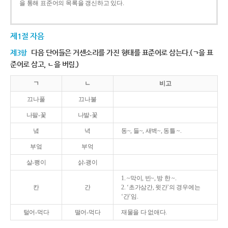
을 통해 표준어의 목록을 갱신하고 있다.
제1절 자음
제3항
다음 단어들은 거센소리를 가진 형태를 표준어로 삼는다.(ㄱ을 표
준어로 삼고, ㄴ을 버림.)
ㄱ
ㄴ
비고
끄나풀
끄나불
나팔-꽃
나발-꽃
녘
녁
동~, 들~, 새벽~, 동틀 ~.
부엌
부억
살-쾡이
삵-괭이
1. ~막이, 빈~, 방 한 ~.
칸
간
2. ‘초가삼간, 윗간’의 경우에는
‘간’임.
털어-먹다
떨어-먹다
재물을 다 없애다.