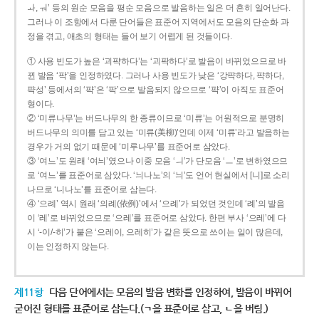
ㅘ, ㅝ’ 등의 원순 모음을 평순 모음으로 발음하는 일은 더 흔히 일어난다.
그러나 이 조항에서 다룬 단어들은 표준어 지역에서도 모음의 단순화 과
정을 겪고, 애초의 형태는 들어 보기 어렵게 된 것들이다.
① 사용 빈도가 높은 ‘괴퍅하다’는 ‘괴팍하다’로 발음이 바뀌었으므로 바
뀐 발음 ‘팍’을 인정하였다. 그러나 사용 빈도가 낮은 ‘강퍅하다, 퍅하다,
퍅성’ 등에서의 ‘퍅’은 ‘팍’으로 발음되지 않으므로 ‘퍅’이 아직도 표준어
형이다.
② ‘미류나무’는 버드나무의 한 종류이므로 ‘미류’는 어원적으로 분명히
버드나무의 의미를 담고 있는 ‘미류(美柳)’인데 이제 ‘미류’라고 발음하는
경우가 거의 없기 때문에 ‘미루나무’를 표준어로 삼았다.
③ ‘여느’도 원래 ‘여늬’였으나 이중 모음 ‘ㅢ’가 단모음 ‘ㅡ’로 변하였으므
로 ‘여느’를 표준어로 삼았다. ‘늬나노’의 ‘늬’도 언어 현실에서 [니]로 소리
나므로 ‘니나노’를 표준어로 삼는다.
④ ‘으례’ 역시 원래 ‘의례(依例)’에서 ‘으례’가 되었던 것인데 ‘례’의 발음
이 ‘레’로 바뀌었으므로 ‘으레’를 표준어로 삼았다. 한편 부사 ‘으레’에 다
시 ‘-이/-히’가 붙은 ‘으레이, 으레히’가 같은 뜻으로 쓰이는 일이 많은데,
이는 인정하지 않는다.
제11항
다음 단어에서는 모음의 발음 변화를 인정하여, 발음이 바뀌어
굳어진 형태를 표준어로 삼는다.(ㄱ을 표준어로 삼고, ㄴ을 버림.)