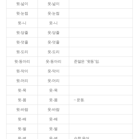
윗-넓이
웃-넓이
윗-눈썹
웃-눈썹
윗-니
웃-니
윗-당줄
웃-당줄
윗-덧줄
웃-덧줄
윗-도리
웃-도리
윗-동아리
웃-동아리
준말은 ‘윗동’임.
윗-막이
웃-막이
윗-머리
웃-머리
윗-목
웃-목
윗-몸
웃-몸
~ 운동.
윗-바람
웃-바람
윗-배
웃-배
윗-벌
웃-벌
윗-변
웃-변
수학 용어.