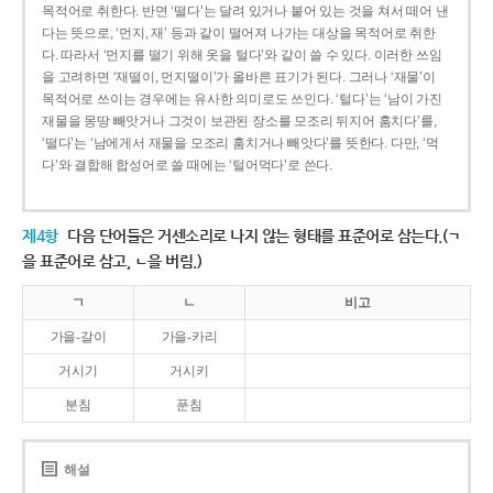
목적어로 취한다. 반면 ‘떨다’는 달려 있거나 붙어 있는 것을 쳐서 떼어 낸
다는 뜻으로, ‘먼지, 재’ 등과 같이 떨어져 나가는 대상을 목적어로 취한
다. 따라서 ‘먼지를 떨기 위해 옷을 털다’와 같이 쓸 수 있다. 이러한 쓰임
을 고려하면 ‘재떨이, 먼지떨이’가 올바른 표기가 된다. 그러나 ‘재물’이
목적어로 쓰이는 경우에는 유사한 의미로도 쓰인다. ‘털다’는 ‘남이 가진
재물을 몽땅 빼앗거나 그것이 보관된 장소를 모조리 뒤지어 훔치다’를,
‘떨다’는 ‘남에게서 재물을 모조리 훔치거나 빼앗다’를 뜻한다. 다만, ‘먹
다’와 결합해 합성어로 쓸 때에는 ‘털어먹다’로 쓴다.
제4항
다음 단어들은 거센소리로 나지 않는 형태를 표준어로 삼는다.(ㄱ
을 표준어로 삼고, ㄴ을 버림.)
ㄱ
ㄴ
비고
가을-갈이
가을-카리
거시기
거시키
분침
푼침
해설