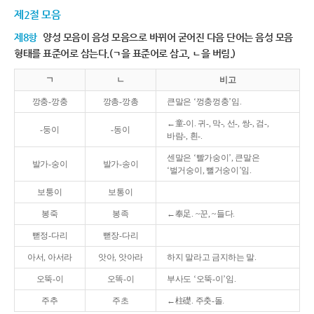
제2절 모음
제8항
양성 모음이 음성 모음으로 바뀌어 굳어진 다음 단어는 음성 모음
형태를 표준어로 삼는다.(ㄱ을 표준어로 삼고, ㄴ을 버림.)
ㄱ
ㄴ
비고
깡충-깡충
깡총-깡총
큰말은 ‘껑충껑충’임.
←童-이. 귀-, 막-, 선-, 쌍-, 검-,
-둥이
-동이
바람-, 흰-.
센말은 ‘빨가숭이’, 큰말은
발가-숭이
발가-송이
‘벌거숭이, 뻘거숭이’임.
보퉁이
보통이
봉죽
봉족
←奉足. ~꾼, ~들다.
뻗정-다리
뻗장-다리
아서, 아서라
앗아, 앗아라
하지 말라고 금지하는 말.
오뚝-이
오똑-이
부사도 ‘오뚝-이’임.
주추
주초
←柱礎. 주춧-돌.