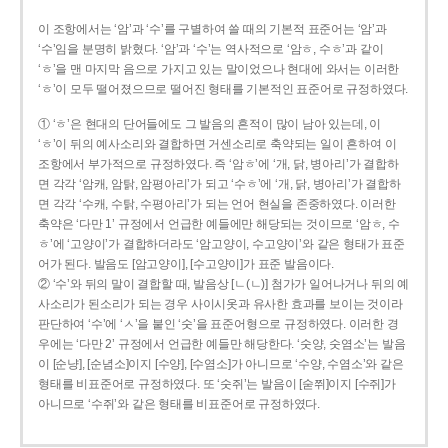
이 조항에서는 ‘암’과 ‘수’를 구별하여 쓸 때의 기본적 표준어는 ‘암’과
‘수’임을 분명히 밝혔다. ‘암’과 ‘수’는 역사적으로 ‘암ㅎ, 수ㅎ’과 같이
‘ㅎ’을 맨 마지막 음으로 가지고 있는 말이었으나 현대에 와서는 이러한
‘ㅎ’이 모두 떨어졌으므로 떨어진 형태를 기본적인 표준어로 규정하였다.
① ‘ㅎ’은 현대의 단어들에도 그 발음의 흔적이 많이 남아 있는데, 이
‘ㅎ’이 뒤의 예사소리와 결합하면 거센소리로 축약되는 일이 흔하여 이
조항에서 부가적으로 규정하였다. 즉 ‘암ㅎ’에 ‘개, 닭, 병아리’가 결합하
면 각각 ‘암캐, 암탉, 암평아리’가 되고 ‘수ㅎ’에 ‘개, 닭, 병아리’가 결합하
면 각각 ‘수캐, 수탉, 수평아리’가 되는 언어 현실을 존중하였다. 이러한
축약은 ‘다만 1’ 규정에서 언급한 예들에만 해당되는 것이므로 ‘암ㅎ, 수
ㅎ’에 ‘고양이’가 결합하더라도 ‘암고양이, 수고양이’와 같은 형태가 표준
어가 된다. 발음도 [암고양이], [수고양이]가 표준 발음이다.
② ‘수’와 뒤의 말이 결합할 때, 발음상 [ㄴ(ㄴ)] 첨가가 일어나거나 뒤의 예
사소리가 된소리가 되는 경우 사이시옷과 유사한 효과를 보이는 것이라
판단하여 ‘수’에 ‘ㅅ’을 붙인 ‘숫’을 표준어형으로 규정하였다. 이러한 경
우에는 ‘다만 2’ 규정에서 언급한 예들만 해당한다. ‘숫양, 숫염소’는 발음
이 [순냥], [순념소]이지 [수양], [수염소]가 아니므로 ‘수양, 수염소’와 같은
형태를 비표준어로 규정하였다. 또 ‘숫쥐’는 발음이 [숟쮜]이지 [수쥐]가
아니므로 ‘수쥐’와 같은 형태를 비표준어로 규정하였다.