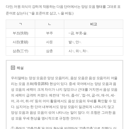
다만, 어원 의식이 강하게 작용하는 다음 단어에서는 양성 모음 형태를 그대로 표
준어로 삼는다.(ㄱ을 표준어로 삼고, ㄴ을 버림.)
ㄱ
ㄴ
비고
부조(扶助)
부주
~금, 부좃-술.
사돈(査頓)
사둔
밭~, 안~.
삼촌(三寸)
삼춘
시~, 외~, 처~.
해설
우리말에는 양성 모음은 양성 모음끼리, 음성 모음은 음성 모음끼리 어울
리는 모음 조화(母音調和) 현상이 있다. 중세 국어에서는 양성 모음과 음
성 모음의 세력이 크게 차이가 나지 않았으나 근대를 거치면서 음성 모음
의 세력이 급격히 커졌다. 예컨대 ‘ 막-아, 좁-아’, ‘접-어, 굽-어, 재-어, 세-
어, 괴-어, 쥐-어’ 등의 어미 활용에서도 음성 모음의 우세를 확인할 수 있
다. 심지어는 한 단어 내부에서도 양성 모음이 일관되게 나타나지 않고
양성 모음과 음성 모음이 섞여 나타나는 일이 많다. 이 조항은 그러한 음
성 모음 우세 현상을 명시적으로 규정한 것이다.
① 종래의 ‘깡총깡총’은 언어 현실을 반영하여 ‘깡충깡충’으로 정했다. 이