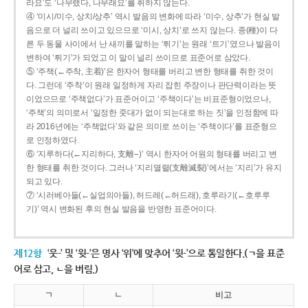
라요’도 ‘나무랬다, 나무래요’를 취하지 않는다.
④ ‘미시/미수, 상치/상추’ 역시 발음의 변화에 따라 ‘미수, 상추’가 현실 발
음으로 더 널리 쓰이고 있으므로 ‘미시, 상치’로 쓰지 않는다. 종(種)이 다
른 두 동물 사이에서 난 새끼를 말하는 ‘튀기’는 원래 ‘트기’였으나 발음이
변하여 ‘튀기’가 되었고 이 말이 널리 쓰이므로 표준어로 삼았다.
⑤ ‘주책(←주착, 主着)’은 한자어 형태를 버리고 변한 형태를 취한 것이
다. 그런데 ‘주착’이 원래 일정하게 자리 잡힌 주장이나 판단력이라는 뜻
이었으므로 ‘주책없다’가 표준어이고 ‘주책이다’는 비표준형이었으나,
‘주책’의 의미로서 ‘일정한 줏대가 없이 되는대로 하는 짓’을 인정함에 따
라 2016년에는 ‘주책없다’와 같은 의미로 쓰이는 ‘주책이다’를 표준형으
로 인정하였다.
⑥ ‘지루하다(←지리하다, 支離--)’ 역시 한자어 어원의 형태를 버리고 변
한 형태를 취한 것이다. 그러나 ‘지리멸렬(支離滅裂)’에서는 ‘지리’가 유지
되고 있다.
⑦ ‘시러베아들(←실업의아들), 허드레(←허드래), 호루라기(←호루루
기)’ 역시 변화된 후의 현실 발음을 반영한 표준어이다.
제12항
‘웃-’ 및 ‘윗-’은 명사 ‘위’에 맞추어 ‘윗-’으로 통일한다.(ㄱ을 표준
어로 삼고, ㄴ을 버림.)
ㄱ
ㄴ
비고