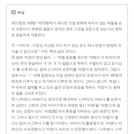
해설
제11항은 제8항~제10항에서 제시한 모음 변화에 속하지 않는 예들을 보
인 조항이다. 변화된 발음이 굳어진 경우 그것을 표준으로 삼는다는 원칙
은 동일하게 적용된다.
① ‘-구려’와 ‘-구료’는 미묘한 의미 차가 있는 듯도 하나 언중이 분명히 의
식할 수 없으므로 ‘-구려’ 쪽만 살린 것이다.
② 원래 ‘깍정이’였던 말이 ‘ㅣ’ 역행 동화를 겪으면 ‘깍젱이’가 되어야 하
는데, 언어 현실에서 ‘ㅐ’와 ‘ㅔ’가 발음으로 뚜렷이 구별되지 않고 표기상
‘ㅐ’를 선호한다는 점에 근거하여 표준어를 ‘깍쟁이’로 정하였다. 그럼으
로써 이는 ‘ㅣ’ 역행 동화와는 직접 관련이 없어진 표준어가 되어 제9항의
예외로 다루지 않고 여기에서 다루게 된 것이다. 그러나 밤나무, 떡갈나
무 따위의 열매를 싸고 있는 술잔 모양의 받침을 뜻하는 ‘깍정이’는 원래
의 말을 그대로 두었다.
③ ‘나무래다, 바래다’는 방언으로 해석하여 ‘나무라다, 바라다’를 표준어
로 삼았다. 그런데 근래 ‘바라다’에서 파생된 명사 ‘바람’을 ‘바램’으로 잘
못 쓰는 경향이 있다. ‘바람[風]’과의 혼동을 피하려는 심리 때문인 듯하
다. 그러나 동사가 ‘바라다’인 이상 그로부터 파생된 명사가 ‘바램’이 될
수는 없어 비고에서 이를 명기하였다. ‘바라다’의 활용형으로, ‘바랬다, 바
래요’는 비표준형이고 ‘바랐다, 바라요’가 표준형이 된다. ‘나무랐다, 나무