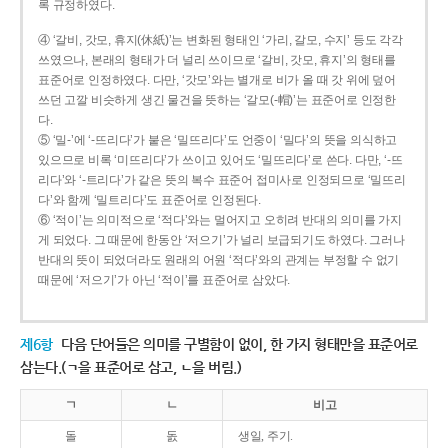
록 규정하였다.
④ ‘갈비, 갓모, 휴지(休紙)’는 변화된 형태인 ‘가리, 갈모, 수지’ 등도 각각
쓰였으나, 본래의 형태가 더 널리 쓰이므로 ‘갈비, 갓모, 휴지’의 형태를
표준어로 인정하였다. 다만, ‘갓모’와는 별개로 비가 올 때 갓 위에 덮어
쓰던 고깔 비슷하게 생긴 물건을 뜻하는 ‘갈모(-帽)’는 표준어로 인정한
다.
⑤ ‘밀-’에 ‘-뜨리다’가 붙은 ‘밀뜨리다’도 언중이 ‘밀다’의 뜻을 의식하고
있으므로 비록 ‘미뜨리다’가 쓰이고 있어도 ‘밀뜨리다’로 쓴다. 다만, ‘-뜨
리다’와 ‘-트리다’가 같은 뜻의 복수 표준어 접미사로 인정되므로 ‘밀뜨리
다’와 함께 ‘밀트리다’도 표준어로 인정된다.
⑥ ‘적이’는 의미적으로 ‘적다’와는 멀어지고 오히려 반대의 의미를 가지
게 되었다. 그 때문에 한동안 ‘저으기’가 널리 보급되기도 하였다. 그러나
반대의 뜻이 되었더라도 원래의 어원 ‘적다’와의 관계는 부정할 수 없기
때문에 ‘저으기’가 아닌 ‘적이’를 표준어로 삼았다.
제6항
다음 단어들은 의미를 구별함이 없이, 한 가지 형태만을 표준어로
삼는다.(ㄱ을 표준어로 삼고, ㄴ을 버림.)
ㄱ
ㄴ
비고
돌
돐
생일, 주기.