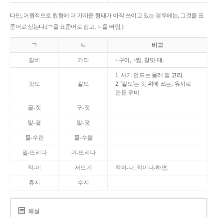
다만, 어원적으로 원형에 더 가까운 형태가 아직 쓰이고 있는 경우에는, 그것을 표
준어로 삼는다.(ㄱ을 표준어로 삼고, ㄴ을 버림.)
ㄱ
ㄴ
비고
갈비
가리
~구이, ~찜, 갈빗-대.
1. 사기 만드는 물레 밑 고리.
갓모
갈모
2. '갈모'는 갓 위에 쓰는, 유지로
만든 우비.
굴-젓
구-젓
말-곁
말-겻
물-수란
물-수랄
밀-뜨리다
미-뜨리다
적-이
저으기
적이-나, 적이나-하면.
휴지
수지
해설