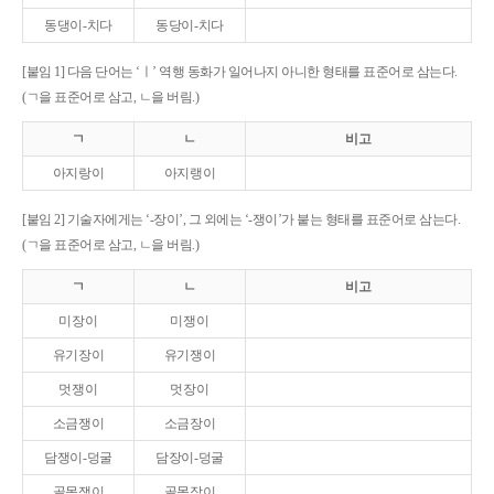
동댕이-치다
동당이-치다
[붙임 1] 다음 단어는 ‘ㅣ’ 역행 동화가 일어나지 아니한 형태를 표준어로 삼는다.
(ㄱ을 표준어로 삼고, ㄴ을 버림.)
ㄱ
ㄴ
비고
아지랑이
아지랭이
[붙임 2] 기술자에게는 ‘-장이’, 그 외에는 ‘-쟁이’가 붙는 형태를 표준어로 삼는다.
(ㄱ을 표준어로 삼고, ㄴ을 버림.)
ㄱ
ㄴ
비고
미장이
미쟁이
유기장이
유기쟁이
멋쟁이
멋장이
소금쟁이
소금장이
담쟁이-덩굴
담장이-덩굴
골목쟁이
골목장이