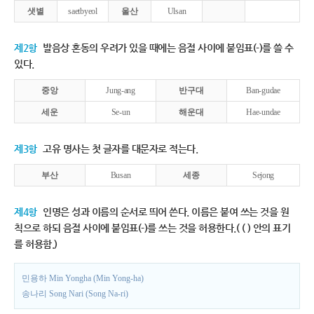
샛별
saetbyeol
울산
Ulsan
제2항
발음상 혼동의 우려가 있을 때에는 음절 사이에 붙임표(-)를 쓸 수
있다.
중앙
Jung-ang
반구대
Ban-gudae
세운
Se-un
해운대
Hae-undae
제3항
고유 명사는 첫 글자를 대문자로 적는다.
부산
Busan
세종
Sejong
제4항
인명은 성과 이름의 순서로 띄어 쓴다. 이름은 붙여 쓰는 것을 원
칙으로 하되 음절 사이에 붙임표(-)를 쓰는 것을 허용한다.( ( ) 안의 표기
를 허용함.)
민용하 Min Yongha (Min Yong-ha)
송나리 Song Nari (Song Na-ri)