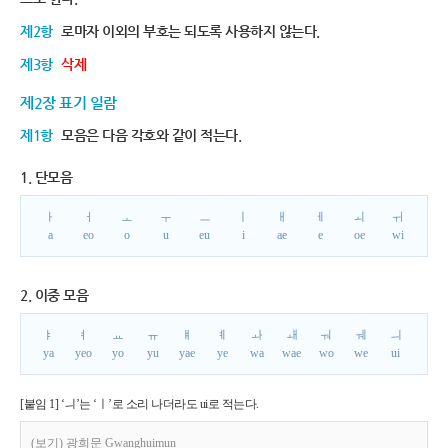
제2항
로마자 이외의 부호는 되도록 사용하지 않는다.
제3항
삭제
제2장 표기 일람
제1항
모음은 다음 각호와 같이 적는다.
1. 단모음
ㅏ
ㅓ
ㅗ
ㅜ
ㅡ
ㅣ
ㅐ
ㅔ
ㅚ
ㅟ
a
eo
o
u
eu
i
ae
e
oe
wi
2. 이중 모음
ㅑ
ㅕ
ㅛ
ㅠ
ㅒ
ㅖ
ㅘ
ㅙ
ㅝ
ㅞ
ㅢ
ya
yeo
yo
yu
yae
ye
wa
wae
wo
we
ui
[붙임 1] ‘ㅢ’는 ‘ㅣ’로 소리 나더라도 ui로 적는다.
(보기) 광희문 Gwanghuimun