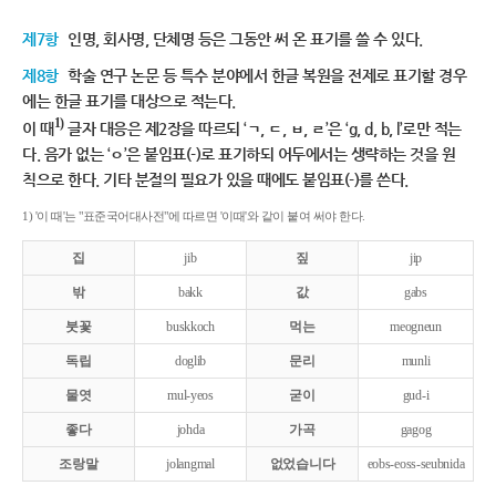
제7항
인명, 회사명, 단체명 등은 그동안 써 온 표기를 쓸 수 있다.
제8항
학술 연구 논문 등 특수 분야에서 한글 복원을 전제로 표기할 경우
에는 한글 표기를 대상으로 적는다.
1)
이 때
글자 대응은 제2장을 따르되 ‘ㄱ, ㄷ, ㅂ, ㄹ’은 ‘g, d, b, l’로만 적는
다. 음가 없는 ‘ㅇ’은 붙임표(-)로 표기하되 어두에서는 생략하는 것을 원
칙으로 한다. 기타 분절의 필요가 있을 때에도 붙임표(-)를 쓴다.
1) '이 때'는 "표준국어대사전"에 따르면 '이때'와 같이 붙여 써야 한다.
집
jib
짚
jip
밖
bakk
값
gabs
붓꽃
buskkoch
먹는
meogneun
독립
doglib
문리
munli
물엿
mul-yeos
굳이
gud-i
좋다
johda
가곡
gagog
조랑말
jolangmal
없었습니다
eobs-eoss-seubnida