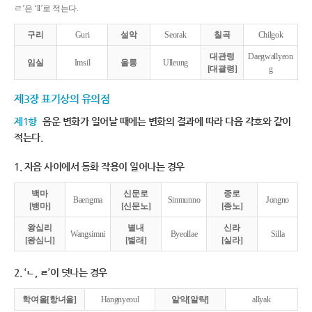
ㄹ’은 ‘ll’로 적는다.
구리
Guri
설악
Seorak
칠곡
Chilgok
대관령
Daegwallyeon
임실
Imsil
울릉
Ulleung
[대괄령]
g
제3장 표기상의 유의점
제1항
음운 변화가 일어날 때에는 변화의 결과에 따라 다음 각호와 같이
적는다.
1. 자음 사이에서 동화 작용이 일어나는 경우
백마
신문로
종로
Baengma
Sinmunno
Jongno
[뱅마]
[신문노]
[종노]
왕십리
별내
신라
Wangsimni
Byeollae
Silla
[왕심니]
[별래]
[실라]
2. ‘ㄴ, ㄹ’이 덧나는 경우
학여울[항녀울]
Hangnyeoul
알약[알략]
allyak