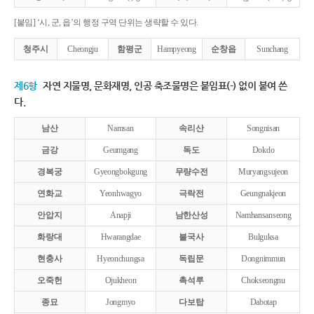
[붙임] ‘시, 군, 읍’의 행정 구역 단위는 생략할 수 있다.
청주시
Cheongju
함평군
Hampyeong
순창읍
Sunchang
제6항
자연 지물명, 문화재명, 인공 축조물명은 붙임표(-) 없이 붙여 쓴
다.
남산
Namsan
속리산
Songnisan
금강
Geumgang
독도
Dokdo
경복궁
Gyeongbokgung
무량수전
Muryangsujeon
연화교
Yeonhwagyo
극락전
Geungnakjeon
안압지
Anapji
남한산성
Namhansanseong
화랑대
Hwarangdae
불국사
Bulguksa
현충사
Hyeonchungsa
독립문
Dongnimmun
오죽헌
Ojukheon
촉석루
Chokseongnu
종묘
Jongmyo
다보탑
Dabotap