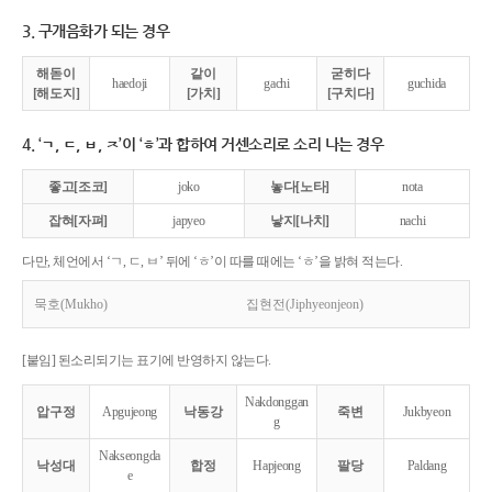
3. 구개음화가 되는 경우
해돋이
같이
굳히다
haedoji
gachi
guchida
[해도지]
[가치]
[구치다]
4. ‘ㄱ, ㄷ, ㅂ, ㅈ’이 ‘ㅎ’과 합하여 거센소리로 소리 나는 경우
좋고[조코]
joko
놓다[노타]
nota
잡혀[자펴]
japyeo
낳지[나치]
nachi
다만, 체언에서 ‘ㄱ, ㄷ, ㅂ’ 뒤에 ‘ㅎ’이 따를 때에는 ‘ㅎ’을 밝혀 적는다.
묵호(Mukho)
집현전(Jiphyeonjeon)
[붙임] 된소리되기는 표기에 반영하지 않는다.
Nakdonggan
압구정
Apgujeong
낙동강
죽변
Jukbyeon
g
Nakseongda
낙성대
합정
Hapjeong
팔당
Paldang
e