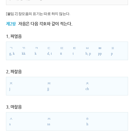
[붙임 2] 장모음의 표기는 따로 하지 않는다.
제2항
자음은 다음 각호와 같이 적는다.
1. 파열음
ㄱ
ㄲ
ㅋ
ㄷ
ㄸ
ㅌ
ㅂ
ㅃ
ㅍ
g, k
kk
k
d, t
tt
t
b, p
pp
p
2. 파찰음
ㅈ
ㅉ
ㅊ
j
jj
ch
3. 마찰음
ㅅ
ㅆ
ㅎ
s
ss
h