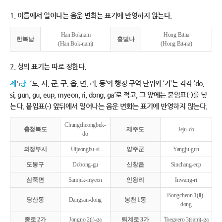
1. 이름에서 일어나는 음운 변화는 표기에 반영하지 않는다.
Han Boknam
Hong Bitna
한복남
홍빛나
(Han Bok-nam)
(Hong Bit-na)
2. 성의 표기는 따로 정한다.
제5항
‘도, 시, 군, 구, 읍, 면, 리, 동’의 행정 구역 단위와 ‘가’는 각각 ‘do,
si, gun, gu, eup, myeon, ri, dong, ga’로 적고, 그 앞에는 붙임표(-)를 넣
는다. 붙임표(-) 앞뒤에서 일어나는 음운 변화는 표기에 반영하지 않는다.
Chungcheongbuk-
충청북도
제주도
Jeju-do
do
의정부시
Uijeongbu-si
양주군
Yangju-gun
도봉구
Dobong-gu
신창읍
Sinchang-eup
삼죽면
Samjuk-myeon
인왕리
Inwang-ri
Bongcheon 1(il)-
당산동
Dangsan-dong
봉천 1동
dong
종로 2가
Jongno 2(i)-ga
퇴계로 3가
Toegyero 3(sam)-ga