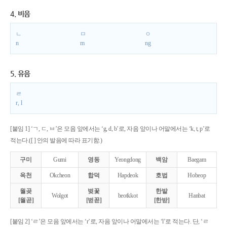
4. 비음
ㄴ
ㅁ
ㅇ
n
m
ng
5. 유음
ㄹ
r, l
[붙임 1] ‘ㄱ, ㄷ, ㅂ’은 모음 앞에서는 ‘g, d, b’로, 자음 앞이나 어말에서는 ‘k, t, p’로
적는다.([ ] 안의 발음에 따라 표기함.)
구미
Gumi
영동
Yeongdong
백암
Baegam
옥천
Okcheon
합덕
Hapdeok
호법
Hobeop
월곶
벚꽃
한밭
Wolgot
beotkkot
Hanbat
[월곧]
[벋꼳]
[한받]
[붙임 2] ‘ㄹ’은 모음 앞에서는 ‘r’로, 자음 앞이나 어말에서는 ‘l’로 적는다. 단, ‘ㄹ