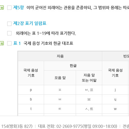
제5항
이미 굳어진 외래어는 관용을 존중하되, 그 범위와 용례는 따로
북
제2장 표기 일람표
외래어는 표 1~19에 따라 표기한다.
표 1
국제 음성 기호와 한글 대조표
북
자음
반
한글
국제 음성
국제 음성
자음 앞
기호
기호
모음 앞
또는 어말
p
ㅍ
ㅂ, 프
j
b
ㅂ
브
ɥ
t
ㅌ
ㅅ, 트
w
d
ㄷ
드
154(방화3동 827)
대표 전화: 02-2669-9775(평일 09:00~18:00)
전송
k
ㅋ
ㄱ, 크