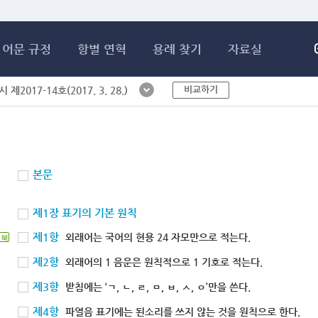
메인콘텐츠 바로가기
어문 규정
항별 연혁
용례 찾기
자료실
비교하기
제2017-14호(2017. 3. 28.)
본문
제1장 표기의 기본 원칙
제1항
외래어는 국어의 현용 24 자모만으로 적는다.
북
제2항
외래어의 1 음운은 원칙적으로 1 기호로 적는다.
제3항
받침에는 ‘ㄱ, ㄴ, ㄹ, ㅁ, ㅂ, ㅅ, ㅇ’만을 쓴다.
제4항
파열음 표기에는 된소리를 쓰지 않는 것을 원칙으로 한다.