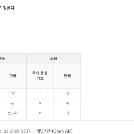
 정한다.
모음
모음
국제 음성
한글
한글
기호
이*
i
이
위
y
위
오, 우*
e
에
ø
외
: 02-2669-9737
개발지원(Open API)
ɛ
에