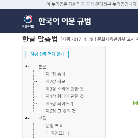
이 누리집은 대한민국 공식 전자정부 누리집입니다.
한글 맞춤법
[시행 2017. 3. 28.] 문화체육관광부 고시 제2
하위 항목 전체 열기
본문
제1장 총칙
제2장 자모
제3장 소리에 관한 것
제4장 형태에 관한 것
제5장 띄어쓰기
북
제6장 그 밖의 것
부록
문장 부호
1. 마침표( . )