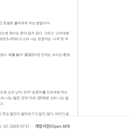
인 한글로 올바르게 적는 방법이다.
으로 한다는 뜻이 담겨 있다. 그리고 ‘소리대로’
. 예를 들어 ‘꽃[花]’이란 단어는 쓰이는 환경
 [꼳]으로 소리 난다. 만약 ‘표준어를 소리대로 적는
다.
 무슨 말인지 알아보기가 쉽지 않다. 의미가 같
쉽다. 즉 ‘꽃, 꼰, 꼳’보다는 ‘꽃’ 하나로 일관
: 02-2669-9737
개발지원(Open API)