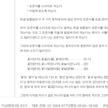
표준어를 소리대로 적는다.
어법에 맞도록 적는다.
한글 맞춤법은 이 두 가지 원칙에 따라 음성 언어인 표준어를 표음 문자
먼저 ‘표준어를 소리대로 적는다’는 말에는 한글 맞춤법이 표준어를 대상
적는다는 것은 그 표준어를 적을 때 발음에 따라 적는다는 뜻이다. 이를테면 [나무]라고 소리 나는 표준어는 ‘나무’로 적
고, [달리다]라고 소리 나는 표준어는 ‘달리다’로 적는다.
그런데 표준어를 소리대로 적는다는 원칙만으로 충분하지 않은 경우가 있다
에 따라 소리가 달라진다.
……………
꽃이[꼬치], 꽃을[꼬츨], 꽃에[꼬체]
[꼬ㅊ]
…
꽃만[꼰만], 꽃나무[꼰나무], 꽃놀이[꼰노리]
[꼰]
………
꽃과[꼳꽈], 꽃다발[꼳따발], 꽃밭[꼳빧]
[꼳]
‘꽃’은 ‘꽃이’일 때는 [꼬ㅊ]으로, ‘꽃만’일 때는 [꼰]으로, ‘꽃과’일 때는
다’는 원칙만 적용한다면, [꼬치]로 소리 나는 말은 ‘꼬치’로, [꼰만]으로 소리 나는 말은 ‘꼰만’으로, [꼳꽈]로 소리 나는 말
은 ‘꼳꽈’로 적게 되어 ‘꽃[花]’이라는 하나의 말이 여러 형태로 적히게 된
그런데 이처럼 의미가 같은 하나의 말을 여러 가지 형태로 적으면 그것이
은 하나의 말은 형태를 하나로 고정하여 일관되게 적어야 의미를 파악하기가 
되게 적는 것이 의미를 파악하는 데 효과적이다.
154(방화3동 827)
대표 전화: 02-2669-9775(평일 09:00~18:00)
전송