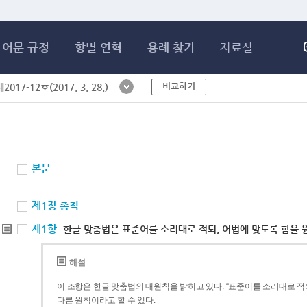
메인콘텐츠 바로가기
어문 규정
항별 연혁
용례 찾기
자료실
비교하기
017-12호(2017. 3. 28.)
본문
제1장 총칙
제1항
한글 맞춤법은 표준어를 소리대로 적되, 어법에 맞도록 함을 
해설
이 조항은 한글 맞춤법의 대원칙을 밝히고 있다. “표준어를 소리대로 적되
다른 원칙이라고 할 수 있다.