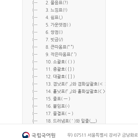
2. 물음표(?)
3. 느낌표(!)
4. 쉼표(,)
5. 가운뎃점(·)
6. 쌍점(:)
7. 빗금(/)
8. 큰따옴표(“ ”)
9. 작은따옴표(‘ ’)
10. 소괄호( ( ) )
11. 중괄호( { } )
12. 대괄호( [ ] )
13. 겹낫표(『 』)와 겹화살괄호(≪ ≫)
14. 홑낫표(「 」)와 홑화살괄호(< >)
15. 줄표( ― )
16. 붙임표(-)
17. 물결표( ~ )
18. 드러냄표( ˙ )와 밑줄(__)
19. 숨김표( O, X )
우) 07511 서울특별시 강서구 금낭화로 
20. 빠짐표( □ )