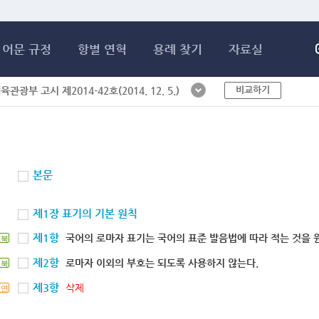
메인콘텐츠 바로가기
어문 규정
항별 연혁
용례 찾기
자료실
비교하기
체육관광부 고시 제2014-42호(2014. 12. 5.)
본문
제1장 표기의 기본 원칙
제1항
국어의 로마자 표기는 국어의 표준 발음법에 따라 적는 것을 
북
제2항
로마자 이외의 부호는 되도록 사용하지 않는다.
북
제3항
삭제
연