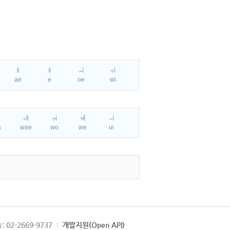
ㅐ
ㅔ
ㅚ
ㅟ
ae
e
oe
wi
ㅘ
ㅙ
ㅝ
ㅞ
ㅢ
a
wae
wo
we
ui
: 02-2669-9737
개발지원(Open API)