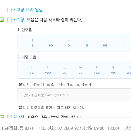
제2장 표기 일람
제1항
모음은 다음 각호와 같이 적는다.
북
1. 단모음
ㅏ
ㅓ
ㅗ
ㅜ
ㅡ
ㅣ
a
eo
o
u
eu
i
2. 이중 모음
ㅑ
ㅕ
ㅛ
ㅠ
ㅒ
ㅖ
ya
yeo
yo
yu
yae
ye
w
[붙임 1] ‘ㅢ’는 ‘ㅣ’로 소리 나더라도 ui로 적는다.
(보기) 광희문 Gwanghuimun
[붙임 2] 장모음의 표기는 따로 하지 않는다.
제2항
자음은 다음 각호와 같이 적는다.
북
1. 파열음
154(방화3동 827)
대표 전화: 02-2669-9775(평일 09:00~18:00)
전송