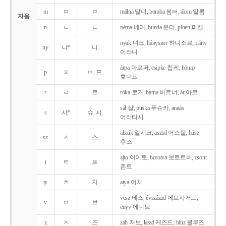
m
ㅁ
ㅁ
málna 말너, bomba 봄버, álom 알롬
자음
n
ㄴ
ㄴ
néma 네머, bunda 분더, pihen 피헨
nyak 녀크, hányszor 하니소르, irány
ny
니*
니
이라니
árpa 아르퍼, csipke 칩케, hónap
p
ㅍ
ㅂ, 프
호너프
r
ㄹ
르
róka 로커, barna 버르너, ár 아르
sál 샬, puska 푸슈카, aratás
s
시*
슈, 시
어러타시
alszik 얼시크, asztal 어스털, húsz
sz
ㅅ
스
후스
ajto 어이토, borotva 보로트버, csont
t
ㅌ
트
촌트
ty
ㅊ
치
atya 어처
vesz 베스, évszázad 에브사저드,
v
ㅂ
브
enyv 에니브
z
ㅈ
즈
zab 저브, kezd 케즈드, blúz 블루즈