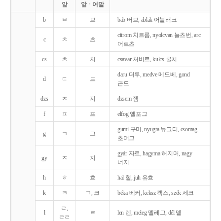
앞
앞ㆍ어말
b
ㅂ
브
bab 버브, ablak 어블러크
citrom 치트롬, nyolcvan 뇰츠번, arc
c
ㅊ
츠
어르츠
cs
ㅊ
치
csavar 처버르, kulcs 쿨치
daru 더루, medve 메드베, gond
d
ㄷ
드
곤드
dzs
ㅈ
지
dzsem 젬
f
ㅍ
프
elfog 엘포그
gumi 구미, nyugta 뉴그터, csomag
g
ㄱ
그
초머그
gyár 자르, hagyma 허지머, nagy
gy
ㅈ
지
너지
h
ㅎ
흐
hal 헐, juh 유흐
k
ㅋ
ㄱ, 크
béka 베커, keksz 켁스, szék 세크
ㄹ,
l
ㄹ
len 렌, meleg 멜레그, dél 델
ㄹㄹ