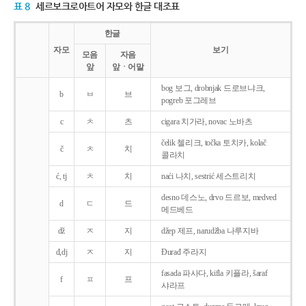
표 8
세르보크로아트어 자모와 한글 대조표
한글
자모
보기
모음
자음
앞
앞ㆍ어말
bog 보그, drobnjak 드로브냐크,
b
ㅂ
브
pogreb 포그레브
c
ㅊ
츠
cigara 치가라, novac 노바츠
čelik 첼리크, točka 토치카, kolač
č
ㅊ
치
콜라치
ć, tj
ㅊ
치
naći 나치, sestrić 세스트리치
desno 데스노, drvo 드르보, medved
d
ㄷ
드
메드베드
dž
ㅈ
지
džep 제프, narudžba 나루지바
đ,dj
ㅈ
지
Ðurađ 주라지
fasada 파사다, kifla 키플라, šaraf
f
ㅍ
프
샤라프