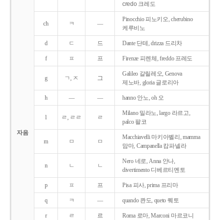
credo 크레도
Pinocchio 피노키오, cherubino
ch
ㅋ
―
케루비노
d
ㄷ
드
Dante 단테, drizza 드리차
f
ㅍ
프
Firenze 피렌체, freddo 프레도
Galileo 갈릴레오, Genova
g
ㄱ, ㅈ
그
제노바, gloria 글로리아
h
―
―
hanno 안노, oh 오
Milano 밀라노, largo 라르고,
l
ㄹ, ㄹㄹ
ㄹ
palco 팔코
자음
Macchiavelli 마키아벨리, mamma
m
ㅁ
ㅁ
맘마, Campanella 캄파넬라
Nero 네로, Anna 안나,
n
ㄴ
ㄴ
divertimento 디베르티멘토
p
ㅍ
프
Pisa 피사, prima 프리마
q
ㅋ
―
quando 콴도, queto 퀘토
r
ㄹ
르
Roma 로마, Marconi 마르코니