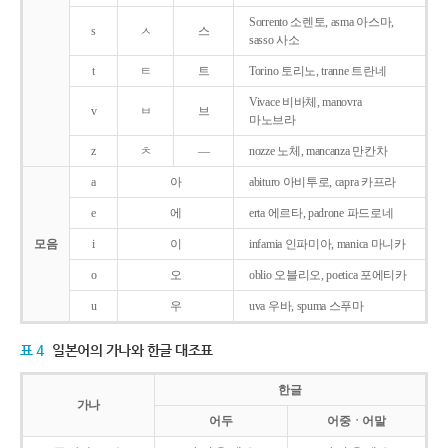
Sorrento 소렌토, asma 아스마,
s
ㅅ
스
sasso 사소
t
ㅌ
트
Torino 토리노, tranne 트란네
Vivace 비바체, manovra
v
ㅂ
브
마노브라
z
ㅊ
―
nozze 노체, mancanza 만칸차
a
아
abituro 아비투로, capra 카프라
e
에
erta 에르타, padrone 파드로네
모음
i
이
infamia 인파미아, manica 마니카
o
오
oblio 오블리오, poetica 포에티카
u
우
uva 우바, spuma 스푸마
표 4
일본어의 가나와 한글 대조표
한글
가나
어두
어중ㆍ어말