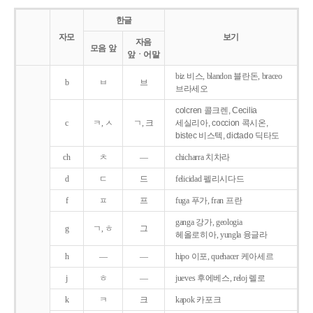
한글
자모
보기
자음
모음 앞
앞ㆍ어말
biz 비스, blandon 블란돈, braceo
b
ㅂ
브
브라세오
colcren 콜크렌, Cecilia
c
ㅋ, ㅅ
ㄱ, 크
세실리아, coccion 콕시온,
bistec 비스텍, dictado 딕타도
ch
ㅊ
―
chicharra 치차라
d
ㄷ
드
felicidad 펠리시다드
f
ㅍ
프
fuga 푸가, fran 프란
ganga 강가, geologia
g
ㄱ, ㅎ
그
헤올로히아, yungla 융글라
h
―
―
hipo 이포, quehacer 케아세르
j
ㅎ
―
jueves 후에베스, reloj 렐로
k
ㅋ
크
kapok 카포크