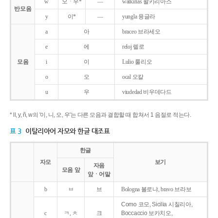
w
오ㆍ우*
―
walkirias 왈키리아스
반모음
y
이*
―
yungla 융글라
a
아
braceo 브라세오
e
에
reloj 렐로
모음
i
이
Lulio 룰리오
o
오
ocal 오칼
u
우
viudedad 비우데다드
* ll, y, ñ, w의 '이, 니, 오, 우'는 다른 모음과 결합할 때 합쳐서 1 음절로 적는다.
표 3
이탈리아어 자모와 한글 대조표
한글
자모
보기
자음
모음 앞
앞ㆍ어말
b
ㅂ
브
Bologna 볼로냐, bravo 브라보
Como 코모, Sicilia 시칠리아,
c
ㅋ, ㅊ
크
Boccaccio 보카치오,