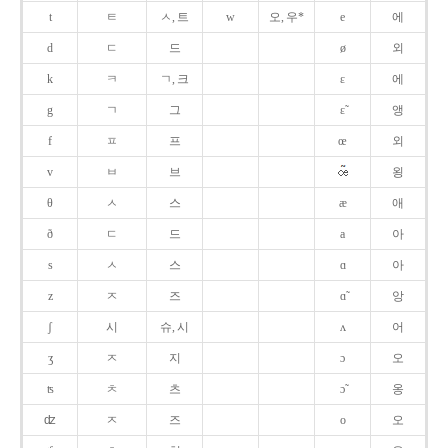
t
ㅌ
ㅅ, 트
w
오, 우*
e
에
d
ㄷ
드
ø
외
k
ㅋ
ㄱ, 크
ɛ
에
g
ㄱ
그
ɛ̃
앵
f
ㅍ
프
œ
외
v
ㅂ
브
욍
θ
ㅅ
스
æ
애
ð
ㄷ
드
a
아
s
ㅅ
스
ɑ
아
z
ㅈ
즈
ɑ̃
앙
ʃ
시
슈, 시
ʌ
어
ʒ
ㅈ
지
ɔ
오
ʦ
ㅊ
츠
ɔ̃
옹
ʣ
ㅈ
즈
o
오