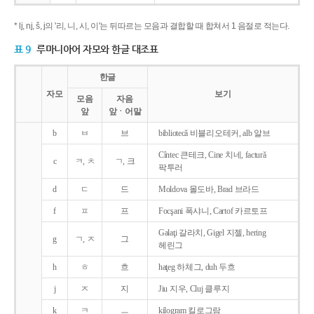
* lj, nj, š, j의 '리, 니, 시, 이'는 뒤따르는 모음과 결합할 때 합쳐서 1 음절로 적는다.
표 9
루마니아어 자모와 한글 대조표
한글
자모
보기
모음
자음
앞
앞ㆍ어말
b
ㅂ
브
bibliotecǎ 비블리오테커, alb 알브
Cîntec 큰테크, Cine 치네, facturǎ
c
ㅋ, ㅊ
ㄱ, 크
팍투러
d
ㄷ
드
Moldova 몰도바, Brad 브라드
f
ㅍ
프
Focşani 폭샤니, Cartof 카르토프
Galaţi 갈라치, Gigel 지젤, hering
g
ㄱ, ㅈ
그
헤린그
h
ㅎ
흐
haţeg 하체그, duh 두흐
j
ㅈ
지
Jiu 지우, Cluj 클루지
k
ㅋ
ㅡ
kilogram 킬로그람