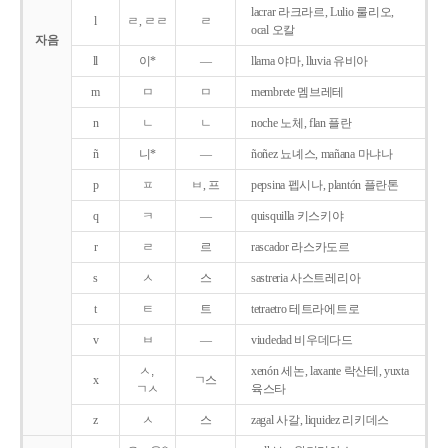
lacrar 라크라르, Lulio 룰리오,
l
ㄹ, ㄹㄹ
ㄹ
ocal 오칼
자음
ll
이*
―
llama 야마, lluvia 유비아
m
ㅁ
ㅁ
membrete 멤브레테
n
ㄴ
ㄴ
noche 노체, flan 플란
ñ
니*
―
ñoñez 뇨녜스, mañana 마냐나
p
ㅍ
ㅂ, 프
pepsina 펩시나, plantón 플란톤
q
ㅋ
―
quisquilla 키스키야
r
ㄹ
르
rascador 라스카도르
s
ㅅ
스
sastreria 사스트레리아
t
ㅌ
트
tetraetro 테트라에트로
v
ㅂ
―
viudedad 비우데다드
ㅅ,
xenón 세논, laxante 락산테, yuxta
x
ㄱ스
ㄱㅅ
육스타
z
ㅅ
스
zagal 사갈, liquidez 리키데스