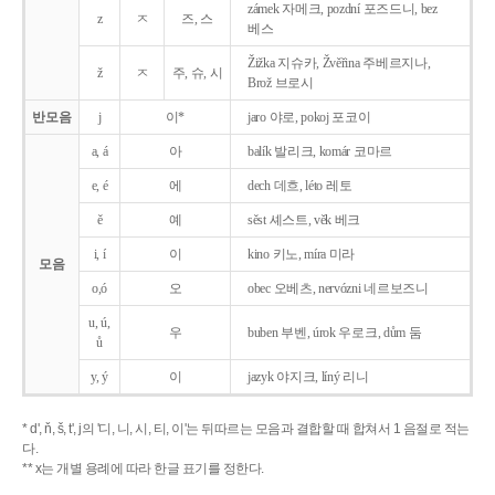
zámek 자메크, pozdní 포즈드니, bez
z
ㅈ
즈, 스
베스
Žižka 지슈카, Žvěřina 주베르지나,
ž
ㅈ
주, 슈, 시
Brož 브로시
반모음
j
이*
jaro 야로, pokoj 포코이
a, á
아
balík 발리크, komár 코마르
e, é
에
dech 데흐, léto 레토
ě
예
sěst 셰스트, věk 베크
i, í
이
kino 키노, míra 미라
모음
o,ó
오
obec 오베츠, nervózni 네르보즈니
u, ú,
우
buben 부벤, úrok 우로크, dům 둠
ů
y, ý
이
jazyk
야지크, líný 리니
* d', ň, š, t', j의 '디, 니, 시, 티, 이'는 뒤따르는 모음과 결합할 때 합쳐서 1 음절로 적는
다.
** x는 개별 용례에 따라 한글 표기를 정한다.