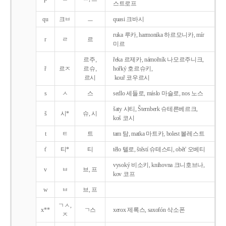
스트로프
qu
크ㅂ
ㅡ
quasi 크바시
ruka 루카, harmonika 하르모니카, mír
r
ㄹ
르
미르
르주,
řeka 르제카, námořník 나모르주니크,
ř
르ㅈ
르슈,
hořký 호르슈키,
르시
kouř 코우르시
s
ㅅ
스
sedlo 세들로, máslo 마슬로, nos 노스
šaty 샤티, Šternberk 슈테른베르크,
š
시*
슈, 시
koš 코시
t
ㅌ
트
tam 탐, matka 마트카, bolest 볼레스트
t'
티*
티
tělo 텔로, štěstí 슈테스티, obět' 오베티
vysoký 비소키, knihovna 크니호브나,
v
ㅂ
브, 프
kov 코프
w
ㅂ
브, 프
ㄱㅅ,
x**
ㄱ스
xerox 제록스, saxofón 삭소폰
ㅈ