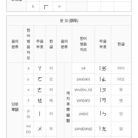
h
ㅎ
운 모 (韻母)
한
어
한어
음의
병
주음
한
음의
주음
병음
한글
분류
음
부호
글
분류
부호
자모
자
모
a
아
yai
야이
o
오
yao
(iao)
야오
e
어
you
(iou,
iu)
유
제
치
ê
에
yan
(ian)
옌
단운
류
單韻
齊
yi
이
yin(in)
인
齒
(i)
類
wu
우
yang
(iang)
양
(u)