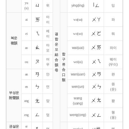
yu
위
ying
(ing)
잉
(u)
아
ai
wa
(ua)
와
이
에
ei
wo
(uo)
워
결
이
복운
합
複韻
운
아
ao
wai
(uai)
와이
모
오
합
結
어
구
웨이
合
ou
wei
(ui)
우
류
(우이)
韻
合
母
an
안
wan
(uan)
완
口
類
원
en
언
wen
(un)
(운)
부성운
附聲韻
wang
ang
앙
왕
(uang)
웡
eng
엉
weng
(ong)
(웅)
권설운
er