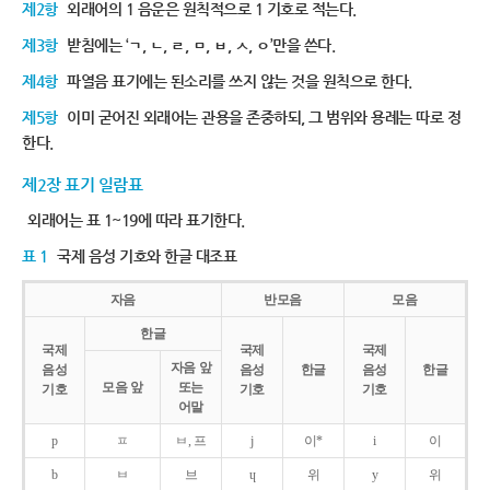
제2항
외래어의 1 음운은 원칙적으로 1 기호로 적는다.
제3항
받침에는 ‘ㄱ, ㄴ, ㄹ, ㅁ, ㅂ, ㅅ, ㅇ’만을 쓴다.
제4항
파열음 표기에는 된소리를 쓰지 않는 것을 원칙으로 한다.
제5항
이미 굳어진 외래어는 관용을 존중하되, 그 범위와 용례는 따로 정
한다.
제2장 표기 일람표
외래어는 표 1~19에 따라 표기한다.
표 1
국제 음성 기호와 한글 대조표
자음
반모음
모음
한글
국제
국제
국제
자음 앞
음성
음성
한글
음성
한글
모음 앞
또는
기호
기호
기호
어말
p
ㅍ
ㅂ, 프
j
이*
i
이
b
ㅂ
브
ɥ
위
y
위