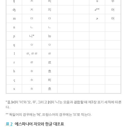
ʧ
ㅊ
치
u
우
ʤ
ㅈ
지
ə**
어
m
ㅁ
ㅁ
ɚ
어
n
ㄴ
ㄴ
ɲ
니*
뉴
ŋ
ㅇ
ㅇ
l
ㄹ, ㄹㄹ
ㄹ
r
ㄹ
르
h
ㅎ
흐
ç
ㅎ
히
x
ㅎ
흐
* [j], [w]의 '이'와 '오, 우', 그리고 [ɲ]의 '니'는 모음과 결합할 때 제3장 표기 세칙에 따른
다.
** 독일어의 경우에는 '에', 프랑스어의 경우에는 '으'로 적는다.
표 2
에스파냐어 자모와 한글 대조표