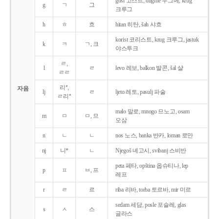
gost 고스트, dugme 두그메, krug
g
ㄱ
그
크루그
h
ㅎ
흐
hitan 히탄, šah 샤흐
korist 코리스트, krug 크루그, jastuk
k
ㅋ
ㄱ, 크
야스투크
ㄹ,
l
ㄹ
levo 레보, balkon 발콘, šal 샬
ㄹㄹ
리*,
자음
lj
ㄹ
ljeto 레토, pasulj 파술
ㄹ리*
malo 말로, mnogo 므노고, osam
m
ㅁ
ㅁ, 므
오삼
n
ㄴ
ㄴ
nos 노스, banka 반카, loman 로만
nj
니*
ㄴ
Njegoš 녜고시, svibanj 스비반
peta 페타, opština 옵슈티나, lep
p
ㅍ
ㅂ, 프
레프
r
ㄹ
르
riba 리바, torba 토르바, mir 미르
sedam 세담, posle 포슬레, glas
s
ㅅ
스
글라스