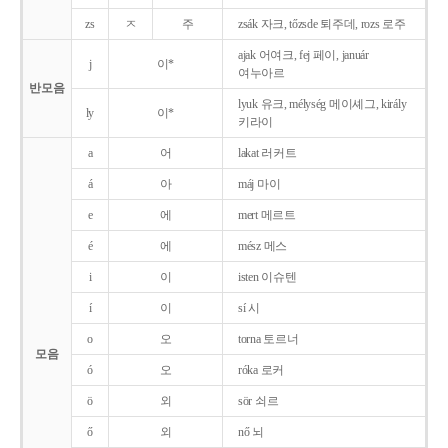
zs
ㅈ
주
zsák 자크, tőzsde 퇴주데, rozs 로주
ajak 어여크, fej 페이, január
j
이*
여누아르
반모음
lyuk 유크, mélység 메이셰그, király
ly
이*
키라이
a
어
lakat 러커트
á
아
máj 마이
e
에
mert 메르트
é
에
mész 메스
i
이
isten 이슈텐
í
이
sí 시
o
오
torna 토르너
모음
ó
오
róka 로커
ö
외
sör 쇠르
ő
외
nő 뇌