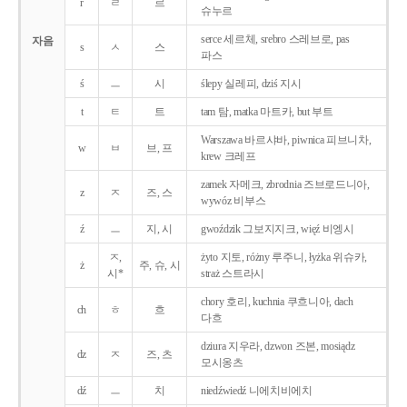
r
ㄹ
르
슈누르
serce 세르체, srebro 스레브로, pas
자음
s
ㅅ
스
파스
ś
ㅡ
시
ślepy 실레피, dziś 지시
t
ㅌ
트
tam 탐, matka 마트카, but 부트
Warszawa 바르샤바, piwnica 피브니차,
w
ㅂ
브, 프
krew 크레프
zamek 자메크, zbrodnia 즈브로드니아,
z
ㅈ
즈, 스
wywóz 비부스
ź
ㅡ
지, 시
gwoździk 그보지지크, więź 비엥시
ㅈ,
żyto 지토, różny 루주니, łyżka 위슈카,
ż
주, 슈, 시
시*
straż 스트라시
chory 호리, kuchnia 쿠흐니아, dach
ch
ㅎ
흐
다흐
dziura 지우라, dzwon 즈본, mosiądz
dz
ㅈ
즈, 츠
모시옹츠
dź
ㅡ
치
niedźwiedź 니에치비에치