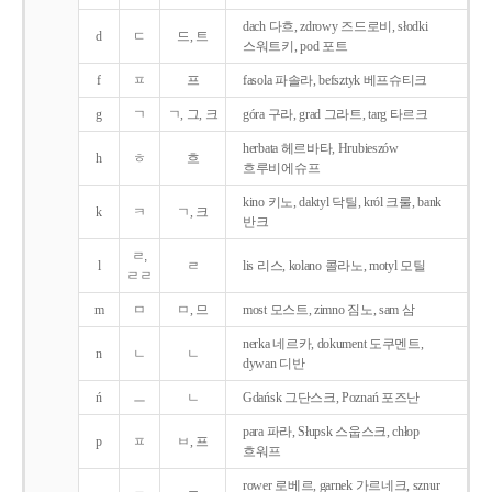
dach 다흐, zdrowy 즈드로비, słodki
d
ㄷ
드, 트
스워트키, pod 포트
f
ㅍ
프
fasola 파솔라, befsztyk 베프슈티크
g
ㄱ
ㄱ, 그, 크
góra 구라, grad 그라트, targ 타르크
herbata 헤르바타, Hrubieszów
h
ㅎ
흐
흐루비에슈프
kino 키노, daktyl 닥틸, król 크룰, bank
k
ㅋ
ㄱ, 크
반크
ㄹ,
l
ㄹ
lis 리스, kolano 콜라노, motyl 모틸
ㄹㄹ
m
ㅁ
ㅁ, 므
most 모스트, zimno 짐노, sam 삼
nerka 네르카, dokument 도쿠멘트,
n
ㄴ
ㄴ
dywan 디반
ń
ㅡ
ㄴ
Gdańsk 그단스크, Poznań 포즈난
para 파라, Słupsk 스웁스크, chłop
p
ㅍ
ㅂ, 프
흐워프
rower 로베르, garnek 가르네크, sznur