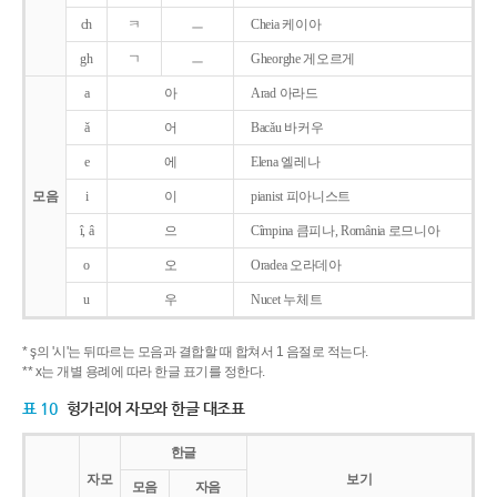
ch
ㅋ
ㅡ
Cheia 케이아
gh
ㄱ
ㅡ
Gheorghe 게오르게
a
아
Arad 아라드
ǎ
어
Bacǎu 바커우
e
에
Elena 엘레나
모음
i
이
pianist 피아니스트
î, â
으
Cîmpina 큼피나, România 로므니아
o
오
Oradea 오라데아
u
우
Nucet 누체트
* ş의 '시'는 뒤따르는 모음과 결합할 때 합쳐서 1 음절로 적는다.
** x는 개별 용례에 따라 한글 표기를 정한다.
표 10
헝가리어 자모와 한글 대조표
한글
자모
보기
모음
자음