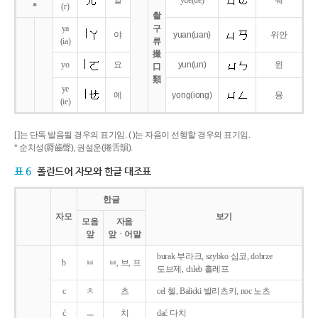
얼
yue
(ue)
웨
*
(r)
촬
ya
구
야
yuan
(uan)
위안
(ia)
류
撮
yo
요
yun
(un)
윈
口
類
ye
예
yong
(iong)
융
(ie)
[ ]는 단독 발음될 경우의 표기임. ( )는 자음이 선행할 경우의 표기임.
* 순치성(脣齒聲), 권설운(捲舌韻).
표 6
폴란드어 자모와 한글 대조표
한글
자모
보기
모음
자음
앞
앞ㆍ어말
burak 부라크, szybko 십코, dobrze
b
ㅂ
ㅂ, 브, 프
도브제, chleb 흘레프
c
ㅊ
츠
cel 첼, Balicki 발리츠키, noc 노츠
ć
ㅡ
치
dać 다치