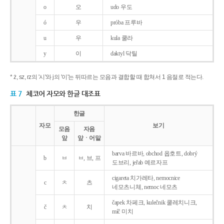
o
오
udo 우도
ó
우
próba 프루바
u
우
kula 쿨라
y
이
daktyl 닥틸
* ż, sz, rz의 '시'와 j의 '이'는 뒤따르는 모음과 결합할 때 합쳐서 1 음절로 적는다.
표 7
체코어 자모와 한글 대조표
한글
자모
보기
모음
자음
앞
앞ㆍ어말
barva 바르바, obchod 옵호트, dobrý
b
ㅂ
ㅂ, 브, 프
도브리, jeřab 예르자프
cigareta 치가레타, nemocnice
c
ㅊ
츠
네모츠니체, nemoc 네모츠
čapek 차페크, kulečnik 쿨레치니크,
č
ㅊ
치
míč 미치