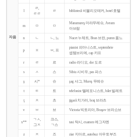
ㄹ,
l
ㄹ
bibliotecǎ 비블리오테커, hotel 호텔
ㄹㄹ
Maramureş 마라무레슈, Avram
m
ㅁ
ㅁ
아브람
자음
n
ㄴ
ㄴ, 느
Nucet 누체트, Bran 브란, pumn 품느
pianist 피아니스트, septembrie
p
ㅍ
ㅂ, 프
셉템브리에, cap 카프
r
ㄹ
르
radio 라디오, dor 도르
s
ㅅ
스
Sibiu 시비우, pas 파스
ş
시*
슈
şag 샤그, Mureş 무레슈
t
ㅌ
트
telefonist 텔레포니스트, bilet 빌레트
ţ
ㅊ
츠
ţigarǎ 치가러, braţ 브라츠
v
ㅂ
브
Victoria 빅토리아, Braşov 브라쇼브
ㄱㅅ,
크스,
x**
taxi 탁시, examen 에그자멘
그ㅈ
ㄱ스
z
ㅈ
즈
ziar 지아르, autobuz 아우토부즈