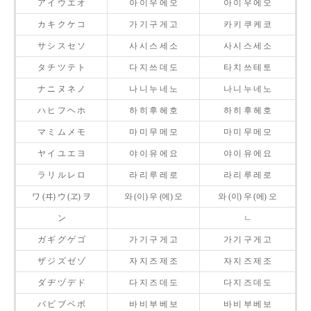
ア イ ウ エ オ
아 이 우 에 오
아 이 우 에 오
カ キ ク ケ コ
가 기 구 게 고
카 키 쿠 케 코
サ シ ス セ ソ
사 시 스 세 소
사 시 스 세 소
タ チ ツ テ ト
다 지 쓰 데 도
타 치 쓰 테 토
ナ ニ ヌ ネ ノ
나 니 누 네 노
나 니 누 네 노
ハ ヒ フ ヘ ホ
하 히 후 헤 호
하 히 후 헤 호
マ ミ ム メ モ
마 미 무 메 모
마 미 무 메 모
ヤ イ ユ エ ヨ
야 이 유 에 요
야 이 유 에 요
ラ リ ル レ ロ
라 리 루 레 로
라 리 루 레 로
ワ (ヰ) ウ (ヱ) ヲ
와 (이) 우 (에) 오
와 (이) 우 (에) 오
ン
ㄴ
ガ ギ グ ゲ ゴ
가 기 구 게 고
가 기 구 게 고
ザ ジ ズ ゼ ゾ
자 지 즈 제 조
자 지 즈 제 조
ダ ヂ ヅ デ ド
다 지 즈 데 도
다 지 즈 데 도
バ ビ ブ ベ ボ
바 비 부 베 보
바 비 부 베 보