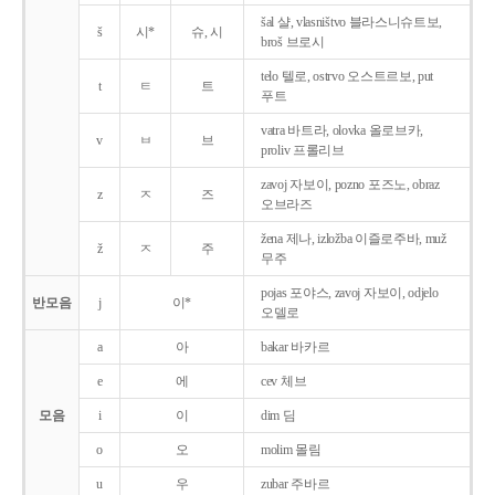
šal 샬, vlasništvo 블라스니슈트보,
š
시*
슈, 시
broš 브로시
telo 텔로, ostrvo 오스트르보, put
t
ㅌ
트
푸트
vatra 바트라, olovka 올로브카,
v
ㅂ
브
proliv 프롤리브
zavoj 자보이, pozno 포즈노, obraz
z
ㅈ
즈
오브라즈
žena 제나, izložba 이즐로주바, muž
ž
ㅈ
주
무주
pojas 포야스, zavoj 자보이, odjelo
반모음
j
이*
오델로
a
아
bakar 바카르
e
에
cev 체브
모음
i
이
dim 딤
o
오
molim 몰림
u
우
zubar 주바르