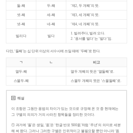
둘-째
두-째
‘제2, 두 개째’의 뜻.
셋-째
세-째
‘제3, 세 개째’의 뜻.
넷-째
네-째
‘제4, 네 개째’의 뜻.
1. 빌려주다, 빌려 오다.
빌리다
빌다
2. ‘용서를 빌다’는 ‘빌다’임.
다만, ‘둘째’는 십 단위 이상의 서수사에 쓰일 때에 ‘두째’로 한다.
ㄱ
ㄴ
비고
열두-째
열두 개째의 뜻은 ‘열둘째’로.
스물두-째
스물두 개째의 뜻은 ‘스물둘째’로.
해설
이 조항은 그동안 용법의 차이가 있는 것으로 규정해 온 것 중 현재에는
그 구별의 의의가 거의 사라진 항목들을 정리한 것이다.
① 과거에 ‘돌’은 생일, ‘돐’은 ‘한글 반포 500돐’처럼 ‘주년’의 의미로 세분
해 써 왔다. 그러나 그러한 구별은 인위적이고 불필요할 뿐만 아니라 ‘돐