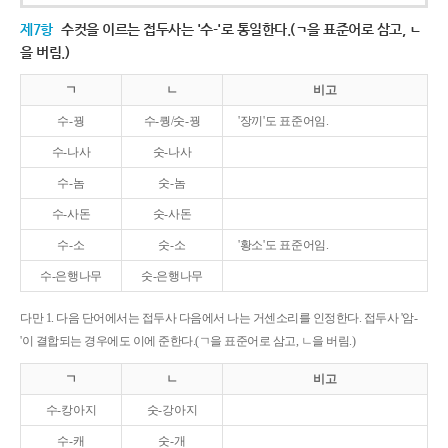
제7항
수컷을 이르는 접두사는 '수-'로 통일한다.(ㄱ을 표준어로 삼고, ㄴ
을 버림.)
ㄱ
ㄴ
비고
수-꿩
수-퀑/숫-꿩
'장끼'도 표준어임.
수-나사
숫-나사
수-놈
숫-놈
수-사돈
숫-사돈
수-소
숫-소
'황소'도 표준어임.
수-은행나무
숫-은행나무
다만 1. 다음 단어에서는 접두사 다음에서 나는 거센소리를 인정한다. 접두사 '암-
'이 결합되는 경우에도 이에 준한다.(ㄱ을 표준어로 삼고, ㄴ을 버림.)
ㄱ
ㄴ
비고
수-캉아지
숫-강아지
수-캐
숫-개