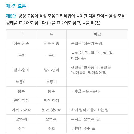
제2절 모음
제8항
양성 모음이 음성 모음으로 바뀌어 굳어진 다음 단어는 음성 모음
형태를 표준어로 삼는다.(ㄱ을 표준어로 삼고, ㄴ을 버림.)
ㄱ
ㄴ
비고
깡충-깡충
깡총-깡총
큰말은 ‘껑충껑충’임.
←童-이. 귀-, 막-, 선-, 쌍-, 검-,
-둥이
-동이
바람-, 흰-.
센말은 ‘빨가숭이’, 큰말은
발가-숭이
발가-송이
‘벌거숭이, 뻘거숭이’임.
보퉁이
보통이
봉죽
봉족
←奉足. ~꾼, ~들다.
뻗정-다리
뻗장-다리
아서, 아서라
앗아, 앗아라
하지 말라고 금지하는 말.
오뚝-이
오똑-이
부사도 ‘오뚝-이’임.
주추
주초
←柱礎. 주춧-돌.