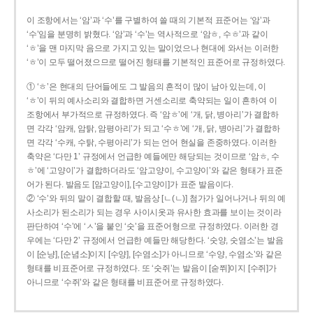
이 조항에서는 ‘암’과 ‘수’를 구별하여 쓸 때의 기본적 표준어는 ‘암’과
‘수’임을 분명히 밝혔다. ‘암’과 ‘수’는 역사적으로 ‘암ㅎ, 수ㅎ’과 같이
‘ㅎ’을 맨 마지막 음으로 가지고 있는 말이었으나 현대에 와서는 이러한
‘ㅎ’이 모두 떨어졌으므로 떨어진 형태를 기본적인 표준어로 규정하였다.
① ‘ㅎ’은 현대의 단어들에도 그 발음의 흔적이 많이 남아 있는데, 이
‘ㅎ’이 뒤의 예사소리와 결합하면 거센소리로 축약되는 일이 흔하여 이
조항에서 부가적으로 규정하였다. 즉 ‘암ㅎ’에 ‘개, 닭, 병아리’가 결합하
면 각각 ‘암캐, 암탉, 암평아리’가 되고 ‘수ㅎ’에 ‘개, 닭, 병아리’가 결합하
면 각각 ‘수캐, 수탉, 수평아리’가 되는 언어 현실을 존중하였다. 이러한
축약은 ‘다만 1’ 규정에서 언급한 예들에만 해당되는 것이므로 ‘암ㅎ, 수
ㅎ’에 ‘고양이’가 결합하더라도 ‘암고양이, 수고양이’와 같은 형태가 표준
어가 된다. 발음도 [암고양이], [수고양이]가 표준 발음이다.
② ‘수’와 뒤의 말이 결합할 때, 발음상 [ㄴ(ㄴ)] 첨가가 일어나거나 뒤의 예
사소리가 된소리가 되는 경우 사이시옷과 유사한 효과를 보이는 것이라
판단하여 ‘수’에 ‘ㅅ’을 붙인 ‘숫’을 표준어형으로 규정하였다. 이러한 경
우에는 ‘다만 2’ 규정에서 언급한 예들만 해당한다. ‘숫양, 숫염소’는 발음
이 [순냥], [순념소]이지 [수양], [수염소]가 아니므로 ‘수양, 수염소’와 같은
형태를 비표준어로 규정하였다. 또 ‘숫쥐’는 발음이 [숟쮜]이지 [수쥐]가
아니므로 ‘수쥐’와 같은 형태를 비표준어로 규정하였다.