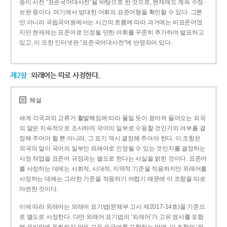
종이 사전 “표준국어대사전”을 바탕으로 한 것으로, 현재에도 계속 수정·
보완 중이다. 여기에서 방대한 어휘의 표준어형을 확인할 수 있다. 그뿐
만 아니라 국립국어원에서는 시간의 흐름에 따라 과거에는 비표준어였
지만 현재에는 표준어로 인정될 만한 어휘를 꾸준히 추가하여 발표하고
있고, 이 또한 인터넷판 “표준국어대사전”에 반영되어 있다.
제2항
외래어는 따로 사정한다.
해설
세계 각국과의 교류가 활발해짐에 따라 물밀 듯이 쏟아져 들어오는 외국
의 말은 지속적으로 조사하여 국어의 일부로 수용할 것인가의 여부를 결
정해 주어야 할 뿐 아니라, 그 표기 역시 결정해 주어야 한다. 이 조항은
외국의 말이 국어의 일부인 외래어로 인정될 수 있는 것인지를 결정하는
사정 작업을 표준어 규정과는 별도로 한다는 사실을 밝힌 것이다. 표준어
를 사정하는 데에는 사회적, 시대적, 지역적 기준을 적용하지만 외래어를
사정하는 데에는 그러한 기준을 적용하기 어렵기 때문에 이 조항을 따로
마련한 것이다.
이에 따라 외래어는 외래어 표기법(문체부 고시 제2017-14호)을 기준으
로 별도로 사정한다. 다만 외래어 표기법의 ‘외래어’가 고유 명사를 포함