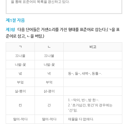
을 통해 표준어의 목록을 갱신하고 있다.
제1절 자음
제3항
다음 단어들은 거센소리를 가진 형태를 표준어로 삼는다.(ㄱ을 표
준어로 삼고, ㄴ을 버림.)
ㄱ
ㄴ
비고
끄나풀
끄나불
나팔-꽃
나발-꽃
녘
녁
동~, 들~, 새벽~, 동틀 ~.
부엌
부억
살-쾡이
삵-괭이
1. ~막이, 빈~, 방 한 ~.
칸
간
2. ‘초가삼간, 윗간’의 경우에는
‘간’임.
털어-먹다
떨어-먹다
재물을 다 없애다.