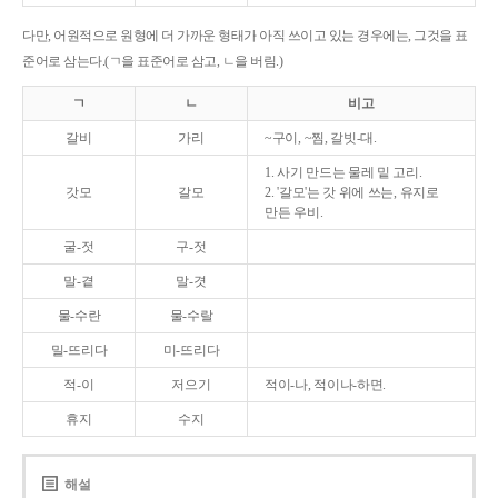
다만, 어원적으로 원형에 더 가까운 형태가 아직 쓰이고 있는 경우에는, 그것을 표
준어로 삼는다.(ㄱ을 표준어로 삼고, ㄴ을 버림.)
ㄱ
ㄴ
비고
갈비
가리
~구이, ~찜, 갈빗-대.
1. 사기 만드는 물레 밑 고리.
갓모
갈모
2. '갈모'는 갓 위에 쓰는, 유지로
만든 우비.
굴-젓
구-젓
말-곁
말-겻
물-수란
물-수랄
밀-뜨리다
미-뜨리다
적-이
저으기
적이-나, 적이나-하면.
휴지
수지
해설