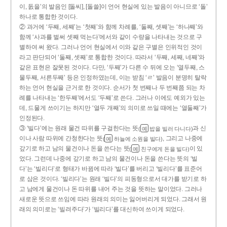
이, 돐을’의 발음인 [돌씨], [돌쓸]이 언어 현실에 있는 발음이 아니므로 ‘돌’
하나로 통합한 것이다.
② 과거에 ‘두째, 세째’는 ‘첫째’와 함께 차례를, ‘둘째, 셋째’는 ‘하나째’와
함께 ‘사과를 벌써 셋째 먹는다’에서와 같이 수량을 나타내는 것으로 구
별하여 써 왔다. 그러나 언어 현실에서 이와 같은 구별은 인위적인 것이
라고 판단되어 ‘둘째, 셋째’로 통합한 것이다. 따라서 ‘두째, 세째, 네째’와
같은 표현은 잘못된 것이다. 다만, ‘두째’가 다른 수 뒤에 오는 ‘열두째, 스
물두째, 서른두째’ 등은 인정하였는데, 이는 받침 ‘ㄹ’ 발음이 분명히 탈락
하는 언어 현실을 근거로 한 것이다. 순서가 첫 번째나 두 번째쯤 되는 차
례를 나타내는 ‘한두째’에서도 ‘두째’로 쓴다. 그러나 이에도 예외가 있는
데, 드물게 쓰이기는 하지만 ‘열두 개째’의 의미로 쓰일 때에는 ‘열둘째’가
인정된다.
③ ‘빌다’에는 원래 물건 따위를 구걸한다는 뜻
과 신
(
밥을 빌러 다니다)
예
이나 사람 따위에 간청한다는 뜻
, 그리고 나중에
(
하늘에 소원을 빌다)
예
갚기로 하고 남의 물건이나 돈을 쓴다는 뜻
이 있
(
친구에게 돈을 빌다)
예
었다. 그런데 나중에 갚기로 하고 남의 물건이나 돈을 쓴다는 뜻의 ‘빌
다’는 ‘빌리다’로 형태가 바뀜에 따라 ‘빌다’를 버리고 ‘빌리다’를 표준어
로 삼은 것이다. ‘빌리다’는 원래 ‘빌다’의 피동형으로서 대가를 받기로 하
고 남에게 물건이나 돈 따위를 내어 주는 것을 뜻하는 말이었다. 그러나
새로운 뜻으로 쓰임에 따라 원래의 의미는 잃어버리게 되었다. 그래서 원
래의 의미로는 ‘빌려주다’가 ‘빌리다’를 대신하여 쓰이게 되었다.