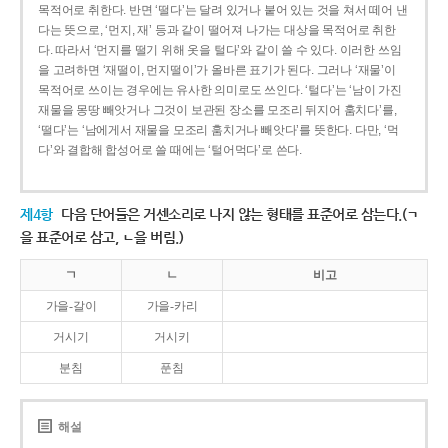
목적어로 취한다. 반면 ‘떨다’는 달려 있거나 붙어 있는 것을 쳐서 떼어 낸
다는 뜻으로, ‘먼지, 재’ 등과 같이 떨어져 나가는 대상을 목적어로 취한
다. 따라서 ‘먼지를 떨기 위해 옷을 털다’와 같이 쓸 수 있다. 이러한 쓰임
을 고려하면 ‘재떨이, 먼지떨이’가 올바른 표기가 된다. 그러나 ‘재물’이
목적어로 쓰이는 경우에는 유사한 의미로도 쓰인다. ‘털다’는 ‘남이 가진
재물을 몽땅 빼앗거나 그것이 보관된 장소를 모조리 뒤지어 훔치다’를,
‘떨다’는 ‘남에게서 재물을 모조리 훔치거나 빼앗다’를 뜻한다. 다만, ‘먹
다’와 결합해 합성어로 쓸 때에는 ‘털어먹다’로 쓴다.
제4항
다음 단어들은 거센소리로 나지 않는 형태를 표준어로 삼는다.(ㄱ
을 표준어로 삼고, ㄴ을 버림.)
ㄱ
ㄴ
비고
가을-갈이
가을-카리
거시기
거시키
분침
푼침
해설