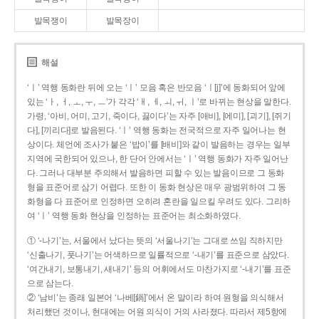
발목쟁이
발목장이
해설
‘ㅣ’ 역행 동화란 뒤에 오는 ‘ㅣ’ 모음 혹은 반모음 ‘ㅣ[j]’에 동화되어 앞에
있는 ‘ㅏ, ㅓ, ㅗ, ㅜ, ㅡ’가 각각 ‘ㅐ, ㅔ, ㅚ, ㅟ, ㅣ’로 바뀌는 현상을 말한다.
가령, ‘아비, 어미, 고기, 죽이다, 끓이다’는 자주 [애비], [에미], [괴기], [쥐기
다], [끼리다]로 발음된다. ‘ㅣ’ 역행 동화는 전국적으로 자주 일어나는 현
상이다. 체언에 조사가 붙은 ‘밥이’를 [배비]와 같이 발음하는 경우는 일부
지역에 국한되어 있으나, 한 단어 안에서는 ‘ㅣ’ 역행 동화가 자주 일어난
다. 그러나 대부분 주의해서 발음하면 피할 수 있는 발음이므로 그 동화
형을 표준어로 삼기 어렵다. 또한 이 동화 현상은 매우 광범위하여 그 동
화형을 다 표준어로 인정하면 오히려 혼란을 일으킬 우려도 있다. 그리하
여 ‘ㅣ’ 역행 동화 현상을 인정하는 표준어는 최소화하였다.
① ‘-나기’는, 서울에서 났다는 뜻의 ‘서울나기’는 그대로 쓰임 직하지만
‘신출나기, 풋나기’는 어색하므로 일률적으로 ‘-내기’를 표준으로 삼았다.
‘여간내기, 보통내기, 새내기’ 등의 어휘에서도 마찬가지로 ‘-내기’를 표준
으로 삼는다.
② ‘남비’는 종래 일본어 ‘나베[鍋]’에서 온 말이라 하여 원형을 의식해서
처리했던 것이나, 현대에는 어원 의식이 거의 사라졌다. 따라서 제5항에