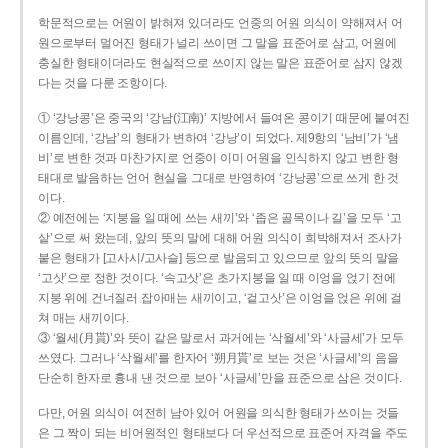
학문적으로는 어원이 밝혀져 있더라도 언중의 어원 의식이 약해져서 어
원으로부터 멀어진 형태가 널리 쓰이면 그 말을 표준어로 삼고, 어원에
충실한 형태이더라도 현실적으로 쓰이지 않는 말은 표준어로 삼지 않겠
다는 것을 다룬 조항이다.
① ‘강낭콩’은 중국의 ‘강남(江南)’ 지방에서 들여온 콩이기 때문에 붙여진
이름인데, ‘강남’의 형태가 변하여 ‘강낭’이 되었다. 제9항의 ‘남비’가 ‘냄
비’로 변한 것과 마찬가지로 언중이 이미 어원을 인식하지 않고 변한 형
태대로 발음하는 언어 현실을 그대로 반영하여 ‘강낭콩’으로 쓰게 한 것
이다.
② 예전에는 ‘지붕을 일 때에 쓰는 새끼’와 ‘좁은 골목이나 길’을 모두 ‘고
샅’으로 써 왔는데, 앞의 뜻의 말에 대해 어원 의식이 희박해져서 조사가
붙은 형태가 [고사시/고사슬] 등으로 발음되고 있으므로 앞의 뜻의 말을
‘고삿’으로 정한 것이다. ‘속고삿’은 초가지붕을 일 때 이엉을 얹기 전에
지붕 위에 건너질러 잡아매는 새끼이고, ‘겉고삿’은 이엉을 얹은 위에 걸
쳐 매는 새끼이다.
③ ‘월세(月貰)’와 뜻이 같은 말로서 과거에는 ‘삭월세’와 ‘사글세’가 모두
쓰였다. 그러나 ‘삭월세’를 한자어 ‘朔月貰’로 보는 것은 ‘사글세’의 음을
단순히 한자로 흉내 낸 것으로 보아 ‘사글세’만을 표준으로 삼은 것이다.
다만, 어원 의식이 여전히 남아 있어 어원을 의식한 형태가 쓰이는 것들
은 그 짝이 되는 비어원적인 형태보다 더 우선적으로 표준어 자격을 주도