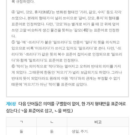
록 규정하였다.
④ ‘갈비, 갓모, 휴지(休紙)’는 변화된 형태인 ‘가리, 갈모, 수지’ 등도 각각
쓰였으나, 본래의 형태가 더 널리 쓰이므로 ‘갈비, 갓모, 휴지’의 형태를
표준어로 인정하였다. 다만, ‘갓모’와는 별개로 비가 올 때 갓 위에 덮어
쓰던 고깔 비슷하게 생긴 물건을 뜻하는 ‘갈모(-帽)’는 표준어로 인정한
다.
⑤ ‘밀-’에 ‘-뜨리다’가 붙은 ‘밀뜨리다’도 언중이 ‘밀다’의 뜻을 의식하고
있으므로 비록 ‘미뜨리다’가 쓰이고 있어도 ‘밀뜨리다’로 쓴다. 다만, ‘-뜨
리다’와 ‘-트리다’가 같은 뜻의 복수 표준어 접미사로 인정되므로 ‘밀뜨리
다’와 함께 ‘밀트리다’도 표준어로 인정된다.
⑥ ‘적이’는 의미적으로 ‘적다’와는 멀어지고 오히려 반대의 의미를 가지
게 되었다. 그 때문에 한동안 ‘저으기’가 널리 보급되기도 하였다. 그러나
반대의 뜻이 되었더라도 원래의 어원 ‘적다’와의 관계는 부정할 수 없기
때문에 ‘저으기’가 아닌 ‘적이’를 표준어로 삼았다.
제6항
다음 단어들은 의미를 구별함이 없이, 한 가지 형태만을 표준어로
삼는다.(ㄱ을 표준어로 삼고, ㄴ을 버림.)
ㄱ
ㄴ
비고
돌
돐
생일, 주기.