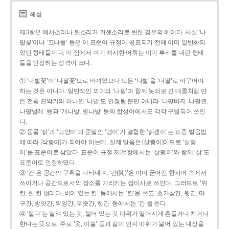
해설
제3항은 예사소리나 된소리가 거센소리로 변한 경우의 예이다. 사실 ‘나
팔꽃’이나 ‘끄나풀’ 등은 이 표준어 규정이 공표되기 전에 이미 일반화되
었던 형태들이다. 이 점에서 여기 예시한 어휘는 이미 뿌리를 내린 형태
들을 인정하는 성격이 크다.
① ‘나발꽃’이 ‘나팔꽃’으로 바뀌었으나 모든 ‘나발’을 ‘나팔’로 바꾸어야
하는 것은 아니다. 일반적인 의미의 ‘나팔’과 함께 놋쇠로 긴 대롱처럼 만
든 전통 관악기의 하나인 ‘나발’도 인정될 뿐만 아니라 ‘나팔바지, 나팔관,
나팔벌레’ 등과 ‘개나발, 병나발’ 등의 합성어에서도 각각 구별되어 쓰인
다.
② 동물 ‘삵’과 ‘고양이’의 준말인 ‘괭이’가 결합한 ‘삵괭이’는 표준 발음법
에 따라 [삭꽹이]가 되어야 하는데, 실제 발음은 [살쾡이]이므로 ‘살쾡
이’를 표준어로 삼았다. 표준어 규정 제26항에서는 ‘살쾡이’와 함께 ‘삵’도
표준어로 인정하였다.
③ ‘칸’은 공간의 구획을 나타내며, ‘간(間)’은 이미 굳어진 한자어 속에서
쓰이거나 공간으로서의 장소를 가리키는 접미사로 쓰인다. 그러므로 ‘위
칸, 한 칸 벌리다, 비어 있는 칸’ 등에서는 ‘칸’을 쓰고 ‘초가삼간, 뒷간, 마
구간, 방앗간, 외양간, 푸줏간, 헛간’ 등에서는 ‘간’을 쓴다.
④ ‘털다’는 달려 있는 것, 붙어 있는 것 따위가 떨어지게 흔들거나 치거나
한다는 뜻으로, 주로 ‘옷, 이불’ 등과 같이 먼지 따위가 붙어 있는 대상을