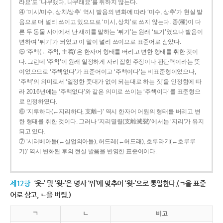
라요’도 ‘나무랬다, 나무래요’를 취하지 않는다.
④ ‘미시/미수, 상치/상추’ 역시 발음의 변화에 따라 ‘미수, 상추’가 현실 발
음으로 더 널리 쓰이고 있으므로 ‘미시, 상치’로 쓰지 않는다. 종(種)이 다
른 두 동물 사이에서 난 새끼를 말하는 ‘튀기’는 원래 ‘트기’였으나 발음이
변하여 ‘튀기’가 되었고 이 말이 널리 쓰이므로 표준어로 삼았다.
⑤ ‘주책(←주착, 主着)’은 한자어 형태를 버리고 변한 형태를 취한 것이
다. 그런데 ‘주착’이 원래 일정하게 자리 잡힌 주장이나 판단력이라는 뜻
이었으므로 ‘주책없다’가 표준어이고 ‘주책이다’는 비표준형이었으나,
‘주책’의 의미로서 ‘일정한 줏대가 없이 되는대로 하는 짓’을 인정함에 따
라 2016년에는 ‘주책없다’와 같은 의미로 쓰이는 ‘주책이다’를 표준형으
로 인정하였다.
⑥ ‘지루하다(←지리하다, 支離--)’ 역시 한자어 어원의 형태를 버리고 변
한 형태를 취한 것이다. 그러나 ‘지리멸렬(支離滅裂)’에서는 ‘지리’가 유지
되고 있다.
⑦ ‘시러베아들(←실업의아들), 허드레(←허드래), 호루라기(←호루루
기)’ 역시 변화된 후의 현실 발음을 반영한 표준어이다.
제12항
‘웃-’ 및 ‘윗-’은 명사 ‘위’에 맞추어 ‘윗-’으로 통일한다.(ㄱ을 표준
어로 삼고, ㄴ을 버림.)
ㄱ
ㄴ
비고