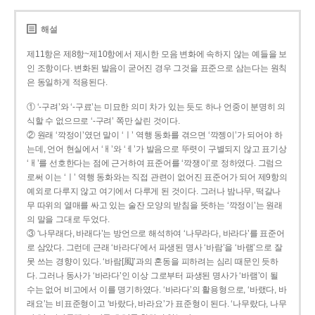
해설
제11항은 제8항~제10항에서 제시한 모음 변화에 속하지 않는 예들을 보
인 조항이다. 변화된 발음이 굳어진 경우 그것을 표준으로 삼는다는 원칙
은 동일하게 적용된다.
① ‘-구려’와 ‘-구료’는 미묘한 의미 차가 있는 듯도 하나 언중이 분명히 의
식할 수 없으므로 ‘-구려’ 쪽만 살린 것이다.
② 원래 ‘깍정이’였던 말이 ‘ㅣ’ 역행 동화를 겪으면 ‘깍젱이’가 되어야 하
는데, 언어 현실에서 ‘ㅐ’와 ‘ㅔ’가 발음으로 뚜렷이 구별되지 않고 표기상
‘ㅐ’를 선호한다는 점에 근거하여 표준어를 ‘깍쟁이’로 정하였다. 그럼으
로써 이는 ‘ㅣ’ 역행 동화와는 직접 관련이 없어진 표준어가 되어 제9항의
예외로 다루지 않고 여기에서 다루게 된 것이다. 그러나 밤나무, 떡갈나
무 따위의 열매를 싸고 있는 술잔 모양의 받침을 뜻하는 ‘깍정이’는 원래
의 말을 그대로 두었다.
③ ‘나무래다, 바래다’는 방언으로 해석하여 ‘나무라다, 바라다’를 표준어
로 삼았다. 그런데 근래 ‘바라다’에서 파생된 명사 ‘바람’을 ‘바램’으로 잘
못 쓰는 경향이 있다. ‘바람[風]’과의 혼동을 피하려는 심리 때문인 듯하
다. 그러나 동사가 ‘바라다’인 이상 그로부터 파생된 명사가 ‘바램’이 될
수는 없어 비고에서 이를 명기하였다. ‘바라다’의 활용형으로, ‘바랬다, 바
래요’는 비표준형이고 ‘바랐다, 바라요’가 표준형이 된다. ‘나무랐다, 나무