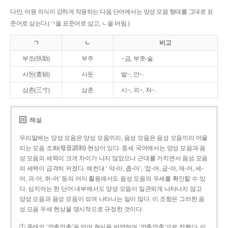
다만, 어원 의식이 강하게 작용하는 다음 단어에서는 양성 모음 형태를 그대로 표
준어로 삼는다.(ㄱ을 표준어로 삼고, ㄴ을 버림.)
ㄱ
ㄴ
비고
부조(扶助)
부주
~금, 부좃-술.
사돈(査頓)
사둔
밭~, 안~.
삼촌(三寸)
삼춘
시~, 외~, 처~.
해설
우리말에는 양성 모음은 양성 모음끼리, 음성 모음은 음성 모음끼리 어울
리는 모음 조화(母音調和) 현상이 있다. 중세 국어에서는 양성 모음과 음
성 모음의 세력이 크게 차이가 나지 않았으나 근대를 거치면서 음성 모음
의 세력이 급격히 커졌다. 예컨대 ‘ 막-아, 좁-아’, ‘접-어, 굽-어, 재-어, 세-
어, 괴-어, 쥐-어’ 등의 어미 활용에서도 음성 모음의 우세를 확인할 수 있
다. 심지어는 한 단어 내부에서도 양성 모음이 일관되게 나타나지 않고
양성 모음과 음성 모음이 섞여 나타나는 일이 많다. 이 조항은 그러한 음
성 모음 우세 현상을 명시적으로 규정한 것이다.
① 종래의 ‘깡총깡총’은 언어 현실을 반영하여 ‘깡충깡충’으로 정했다. 이