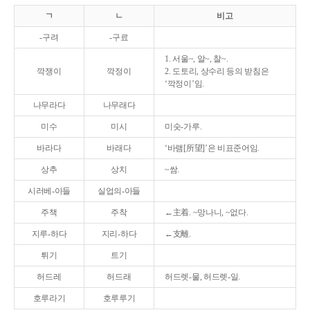
ㄱ
ㄴ
비고
-구려
-구료
1. 서울~, 알~, 찰~.
깍쟁이
깍정이
2. 도토리, 상수리 등의 받침은
‘깍정이’임.
나무라다
나무래다
미수
미시
미숫-가루.
바라다
바래다
‘바램[所望]’은 비표준어임.
상추
상치
~쌈.
시러베-아들
실업의-아들
주책
주착
←主着. ~망나니, ~없다.
지루-하다
지리-하다
←支離.
튀기
트기
허드레
허드래
허드렛-물, 허드렛-일.
호루라기
호루루기