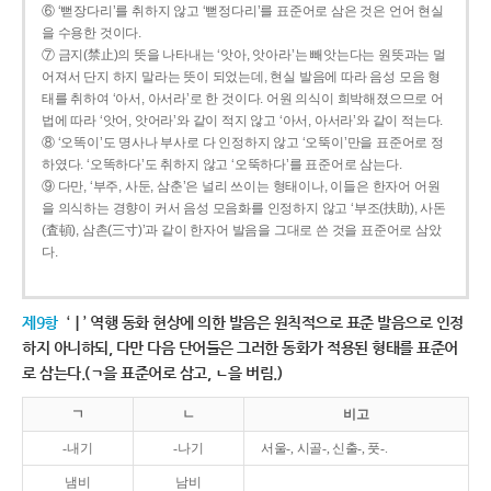
⑥ ‘뻗장다리’를 취하지 않고 ‘뻗정다리’를 표준어로 삼은 것은 언어 현실
을 수용한 것이다.
⑦ 금지(禁止)의 뜻을 나타내는 ‘앗아, 앗아라’는 빼앗는다는 원뜻과는 멀
어져서 단지 하지 말라는 뜻이 되었는데, 현실 발음에 따라 음성 모음 형
태를 취하여 ‘아서, 아서라’로 한 것이다. 어원 의식이 희박해졌으므로 어
법에 따라 ‘앗어, 앗어라’와 같이 적지 않고 ‘아서, 아서라’와 같이 적는다.
⑧ ‘오똑이’도 명사나 부사로 다 인정하지 않고 ‘오뚝이’만을 표준어로 정
하였다. ‘오똑하다’도 취하지 않고 ‘오뚝하다’를 표준어로 삼는다.
⑨ 다만, ‘부주, 사둔, 삼춘’은 널리 쓰이는 형태이나, 이들은 한자어 어원
을 의식하는 경향이 커서 음성 모음화를 인정하지 않고 ‘부조(扶助), 사돈
(査頓), 삼촌(三寸)’과 같이 한자어 발음을 그대로 쓴 것을 표준어로 삼았
다.
제9항
‘ㅣ’ 역행 동화 현상에 의한 발음은 원칙적으로 표준 발음으로 인정
하지 아니하되, 다만 다음 단어들은 그러한 동화가 적용된 형태를 표준어
로 삼는다.(ㄱ을 표준어로 삼고, ㄴ을 버림.)
ㄱ
ㄴ
비고
-내기
-나기
서울-, 시골-, 신출-, 풋-.
냄비
남비