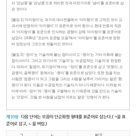
서 ‘강남콩’을 ‘강낭콩’으로 처리한 것과 마찬가지로 ‘냄비’를 표준어로 삼
은 것이다.
[붙임 1] ‘아지랑이’는 과거의 대사전들에서 ‘아지랭이’로 고쳐진 것이 교
과서에 반영되어 ‘아지랭이’가 표준어로 쓰여 왔으나, 현대 언중의 직관
이 ‘아지랑이’를 표준으로 인식하는 경향이 강해 ‘아지랑이’를 표준어로
삼았다. 1936년 “조선어 표준말 모음”에서 ‘아지랑이’를 표준어로 정한
바 있었는데 그것으로 되돌아간 것이다.
[붙임 2] ‘-장이’는 기술자에 붙는 접미사이고 ‘-쟁이’는 기타 어휘에 붙는
접미사이다. 그리고 여기서의 ‘기술자’는 ‘수공업적인 기술자’로 한정한
다. 따라서 ‘칠장이, 유기장이’에서는 ‘-장이’를 표준으로 삼고 ‘멋쟁이, 소
금쟁이, 골목쟁이’ 등에서는 ‘-쟁이’를 표준으로 삼았다. 또한 점을 치는
사람은 ‘점쟁이’가 되고 그림을 그리는 사람을 낮추어 가리키는 말은 ‘환
쟁이’가 된다. 이들은 수공업적인 기술자가 아니기 때문이다. 이처럼 의
미에 따라 ‘-장이’와 ‘-쟁이’를 구별해서 쓰기 때문에 갓을 만드는 기술자
는 ‘갓장이’, 갓을 쓴 사람을 낮잡아 이르는 말은 ‘갓쟁이’가 된다.
제10항
다음 단어는 모음이 단순화한 형태를 표준어로 삼는다.(ㄱ을 표
준어로 삼고, ㄴ을 버림.)
ㄱ
ㄴ
비고