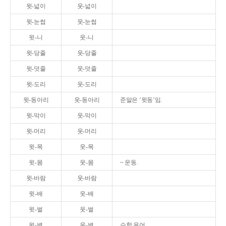
윗-넓이
웃-넓이
윗-눈썹
웃-눈썹
윗-니
웃-니
윗-당줄
웃-당줄
윗-덧줄
웃-덧줄
윗-도리
웃-도리
윗-동아리
웃-동아리
준말은 ‘윗동’임.
윗-막이
웃-막이
윗-머리
웃-머리
윗-목
웃-목
윗-몸
웃-몸
~ 운동.
윗-바람
웃-바람
윗-배
웃-배
윗-벌
웃-벌
윗-변
웃-변
수학 용어.