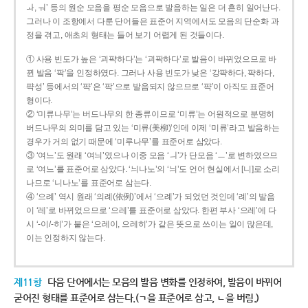
ㅘ, ㅝ’ 등의 원순 모음을 평순 모음으로 발음하는 일은 더 흔히 일어난다.
그러나 이 조항에서 다룬 단어들은 표준어 지역에서도 모음의 단순화 과
정을 겪고, 애초의 형태는 들어 보기 어렵게 된 것들이다.
① 사용 빈도가 높은 ‘괴퍅하다’는 ‘괴팍하다’로 발음이 바뀌었으므로 바
뀐 발음 ‘팍’을 인정하였다. 그러나 사용 빈도가 낮은 ‘강퍅하다, 퍅하다,
퍅성’ 등에서의 ‘퍅’은 ‘팍’으로 발음되지 않으므로 ‘퍅’이 아직도 표준어
형이다.
② ‘미류나무’는 버드나무의 한 종류이므로 ‘미류’는 어원적으로 분명히
버드나무의 의미를 담고 있는 ‘미류(美柳)’인데 이제 ‘미류’라고 발음하는
경우가 거의 없기 때문에 ‘미루나무’를 표준어로 삼았다.
③ ‘여느’도 원래 ‘여늬’였으나 이중 모음 ‘ㅢ’가 단모음 ‘ㅡ’로 변하였으므
로 ‘여느’를 표준어로 삼았다. ‘늬나노’의 ‘늬’도 언어 현실에서 [니]로 소리
나므로 ‘니나노’를 표준어로 삼는다.
④ ‘으례’ 역시 원래 ‘의례(依例)’에서 ‘으례’가 되었던 것인데 ‘례’의 발음
이 ‘레’로 바뀌었으므로 ‘으레’를 표준어로 삼았다. 한편 부사 ‘으레’에 다
시 ‘-이/-히’가 붙은 ‘으레이, 으레히’가 같은 뜻으로 쓰이는 일이 많은데,
이는 인정하지 않는다.
제11항
다음 단어에서는 모음의 발음 변화를 인정하여, 발음이 바뀌어
굳어진 형태를 표준어로 삼는다.(ㄱ을 표준어로 삼고, ㄴ을 버림.)