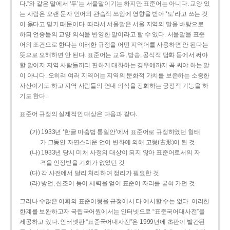
다.”와 같은 말에서 ‘두’는 서울말이기는 하지만 표준어는 아니다. 교양 있
는 사람은 오랜 문자 언어의 관습적 쓰임에 영향을 받아 ‘도’라고 쓰는 것
이 옳다고 믿기 때문이다. 따라서 서울말은 서울 지역의 말을 바탕으로
하되 언중들의 교양 의식을 반영한 말이라고 할 수 있다. 서울말을 표준
어의 조건으로 한다는 이러한 규정을 어떤 지역어를 사용하면 안 된다는
뜻으로 오해하면 안 된다. 표준어는 교육, 방송, 공식적 담화 등에서 써야
할 말이지 지역 사람들끼리 편하게 대화하는 경우에까지 꼭 써야 하는 말
이 아니다. 오히려 여러 지역어는 지역의 문화적 가치를 보존하는 소중한
자산이기도 하고 지역 사람들의 연대 의식을 강화하는 긍정적 기능을 하
기도 한다.
표준어 규정의 실제적인 대상은 다음과 같다.
(가) 1933년 ‘한글 마춤법 통일안’에서 표준어로 규정하였던 형태
가 그동안 자연스러운 언어 변화에 의해 고형(古形)이 된 것
(나) 1933년 당시 미처 사정의 대상이 되지 않아 표준어로서의 자
격을 인정받을 기회가 없었던 것
(다) 각 사전에서 달리 처리하여 정리가 필요한 것
(라) 방언, 신조어 등이 세력을 얻어 표준어 자리를 굳혀 가던 것
그러나 수많은 어휘의 표준어형을 규정에서 다 예시할 수는 없다. 이러한
한계를 보완하고자 국립국어원에서는 인터넷으로 “표준국어대사전”을
제공하고 있다. 인터넷판 “표준국어대사전”은 1999년에 초판이 발간된