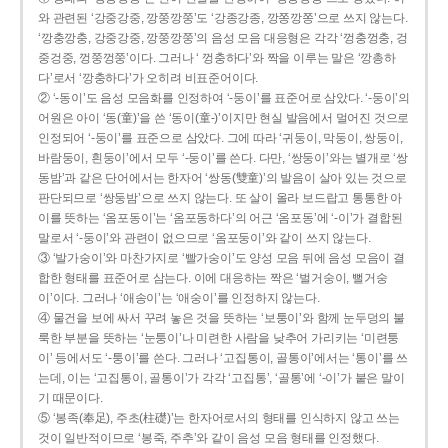
와 관련된 ‘강중강중, 깡쭝깡쭝’도 ‘강종강종, 깡쫑깡쫑’으로 쓰지 않는다.
‘깡충깡충, 강중강중, 깡쭝깡쭝’의 음성 모음 대응형은 각각 ‘껑충껑충, 겅
중겅중, 껑쭝껑쭝’이다. 그러나 ‘ 껑충하다’와 짝을 이루는 말은 ‘깡총하
다’로서 ‘깡충하다’가 오히려 비표준어이다.
② ‘-동이’도 음성 모음화를 인정하여 ‘-둥이’를 표준어로 삼았다. ‘-둥이’의
어원은 아이 ‘동(童)’을 쓴 ‘동이(童-)’이지만 현실 발음에서 멀어진 것으로
인정되어 ‘-둥이’를 표준으로 삼았다. 그에 따라 ‘귀둥이, 막둥이, 쌍둥이,
바람둥이, 흰둥이’에서 모두 ‘-둥이’를 쓴다. 다만, ‘쌍둥이’와는 별개로 ‘쌍
동밤’과 같은 단어에서는 한자어 ‘쌍동(雙童)’의 발음이 살아 있는 것으로
판단되므로 ‘쌍둥밤’으로 쓰지 않는다. 또 살이 올라 보드랍고 통통한 아
이를 뜻하는 ‘옴포동이’는 ‘옴포동하다’의 어근 ‘옴포동’에 ‘-이’가 결합된
말로서 ‘-둥이’와 관련이 없으므로 ‘옴포둥이’와 같이 쓰지 않는다.
③ ‘발가숭이’와 마찬가지로 ‘빨가숭이’도 양성 모음 뒤에 음성 모음이 결
합한 형태를 표준어로 삼는다. 이에 대응하는 짝은 ‘벌거숭이, 뻘거숭
이’이다. 그러나 ‘애송이’는 ‘애숭이’를 인정하지 않는다.
④ 물건을 보에 싸서 꾸려 놓은 것을 뜻하는 ‘보퉁이’와 함께 눈두덩의 불
룩한 부분을 뜻하는 ‘눈퉁이’나 미련한 사람을 낮추어 가리키는 ‘미련퉁
이’ 등에서도 ‘-퉁이’를 쓴다. 그러나 ‘고집통이, 골통이’에서는 ‘통이’를 쓰
는데, 이는 ‘고집통이, 골통이’가 각각 ‘고집통’, ‘골통’에 ‘-이’가 붙은 말이
기 때문이다.
⑤ ‘봉족(奉足), 주초(柱礎)’는 한자어로서의 형태를 인식하지 않고 쓰는
것이 일반적이므로 ‘봉죽, 주추’와 같이 음성 모음 형태를 인정했다.