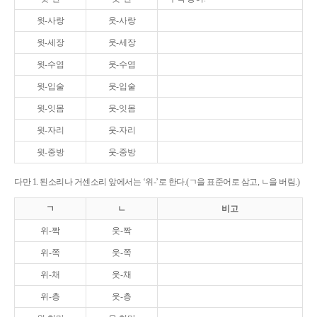
윗-사랑
웃-사랑
윗-세장
웃-세장
윗-수염
웃-수염
윗-입술
웃-입술
윗-잇몸
웃-잇몸
윗-자리
웃-자리
윗-중방
웃-중방
다만 1. 된소리나 거센소리 앞에서는 ‘위-’로 한다.(ㄱ을 표준어로 삼고, ㄴ을 버림.)
ㄱ
ㄴ
비고
위-짝
웃-짝
위-쪽
웃-쪽
위-채
웃-채
위-층
웃-층