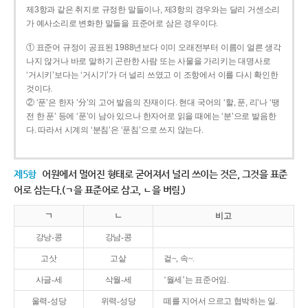
제3항과 같은 취지로 규정한 말들이나, 제3항의 경우와는 달리 거센소리
가 예사소리로 변화한 말들을 표준어로 삼은 경우이다.
① 표준어 규정이 공표된 1988년보다 이미 오래전부터 이름이 얼른 생각
나지 않거나 바로 말하기 곤란한 사람 또는 사물을 가리키는 대명사로
‘거시키’보다는 ‘거시기’가 더 널리 쓰였고 이 조항에서 이를 다시 확인한
것이다.
② ‘푼’은 한자 ‘分’의 고어 발음의 잔재이다. 현대 국어의 ‘할, 푼, 리’나 ‘땡
전 한 푼’ 등에 ‘푼’이 남아 있으나 한자어로 읽을 때에는 ‘분’으로 발음한
다. 따라서 시계의 ‘분침’은 ‘푼침’으로 쓰지 않는다.
제5항
어원에서 멀어진 형태로 굳어져서 널리 쓰이는 것은, 그것을 표준
어로 삼는다.(ㄱ을 표준어로 삼고, ㄴ을 버림.)
ㄱ
ㄴ
비고
강낭-콩
강남-콩
고삿
고샅
겉~, 속~.
사글-세
삭월-세
‘월세’는 표준어임.
울력-성당
위력-성당
떼를 지어서 으르고 협박하는 일.