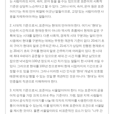
는 사람이라도 비어, 속어, 은어 등을 쓸 수는 있으므로 표준어의 사회적
기준은 상당히 느슨하다고 할 수 있다. 그러나 비어, 속어, 은어 등은 표준
어이기는 하되 언어 예절에 어긋난 말들이므로, 교양 있는 사람이라면 사
용을 자제하여야 하는 말들이다.
2. 시대적 기준으로서, 표준어는 현대의 언어여야 한다. 여기서 ‘현대’는
단순히 시간적으로 현재란 뜻이 아니라 역사적 흐름에서 현재와 같은 구
획에 있는 시대를 말한다. 다른 사회적, 경제적 시대 구분과는 달리 언어
사용에서 현대를 구분하는 데에는 뚜렷한 객관적 기준이 없다. 20세기 초
의 구어가 현대의 말로 간주되곤 하나, 21세기가 상당히 진행된 현재로서
는 20세기 초의 구어를 현대의 말로 간주하기에 어려움이 있다. 한 시대
에 최대 4세대가 공존할 수 있으므로 세대 간 시간 차를 30년 남짓으로
잡으면 넉넉잡아 100년 정도의 시간 차가 있는 말들이 한 시대에 쓰일 수
있다. 그러므로 현대를 100년 전으로부터 현재 시점까지의 기간으로 규
정할 수도 있을 것이다. 그러나 이러한 시간 인식은 ‘현대’ 개념의 모호함
때문에 편의상 행할 수 있는 것일 뿐 객관적인 것은 아니다. ‘현대’는 국어
언중들의 직관으로 이해하여야 한다.
3. 지역적 기준으로서, 표준어는 서울말이어야 한다. 이는 표준어의 공용
어적 성격을 가장 크게 드러내 주는 기준이다. 가령, 많은 지역 사람들이
모여서 공식적인 이야기를 나눌 때 각자의 지역어를 사용한다면 의사소
통이 어려워질 수 있는데, 이를 방지하기 위해 표준어의 조건으로 서울말
을 제시한 것이다. 물론 서울말이라도 비표준적인 요소가 있다. “나두 간