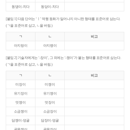
동댕이-치다
동당이-치다
[붙임 1] 다음 단어는 ‘ㅣ’ 역행 동화가 일어나지 아니한 형태를 표준어로 삼는다.
(ㄱ을 표준어로 삼고, ㄴ을 버림.)
ㄱ
ㄴ
비고
아지랑이
아지랭이
[붙임 2] 기술자에게는 ‘-장이’, 그 외에는 ‘-쟁이’가 붙는 형태를 표준어로 삼는다.
(ㄱ을 표준어로 삼고, ㄴ을 버림.)
ㄱ
ㄴ
비고
미장이
미쟁이
유기장이
유기쟁이
멋쟁이
멋장이
소금쟁이
소금장이
담쟁이-덩굴
담장이-덩굴
골목쟁이
골목장이