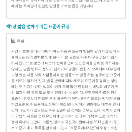
해 우리말에 동화되지 않은 모든 외국어를 포함하는 반면, 이 조항의 ‘외
래어’는 우리말에 편입된 말만을 이르는 좁은 개념이다.
제2장 발음 변화에 따른 표준어 규정
해설
시간의 흐름에 따라 어떤 어휘는 자음과 모음의 발음이 달라지고 길이가
줄어드는 등의 변화를 입게 된다. 어문 규범을 자주 바꾸는 것은 바람직
하지 않으므로 발음에 다소의 변화를 입어도 표준어를 곧바로 바꾸지는
않지만, 발음 변화의 정도가 심하거나 발음이 변한 지 오래되어 대부분의
교양 있는 서울 지역 사람들이 바뀐 발음으로 말을 하는 경우에는 표준어
를 새로이 정하게 된다. 발음 변화에 따라 새로이 표준어를 정하는 방법
에는 두 가지가 있다. 발음이 바뀐 후의 말만 인정하는 방법과 바뀌기 전
의 말과 바뀐 후의 말을 모두 인정하는 방법이다. 앞엣것에 따르면 단수
표준어, 뒤엣것에 따르면 복수 표준어가 된다. 원칙적으로는 언어가 변화
하였으면 단수 표준어로 정해야 하겠으나, 언어의 변화에는 대부분 긴 시
간의 과도기가 있으므로 복수 표준어로 정하는 경우도 있다. 사회가 언어
의 규범적 사용을 점차 유연하게 인식하게 됨에 따라 복수 표준어 역시
점차 확대되고 있다. 이를 반영하여 국립국어원에서는 2011년을 시작으
로 표준어 추가 목록을 발표하고 있고, “표준국어대사전”의 수정ㆍ보완