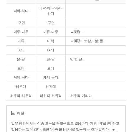
괴퍅-하다/괴팩-
괴팍-하다
하다
-구먼
-구면
미루-나무
미류-나무
←美柳~.
미륵
미력
←彌勒. ~보살, ~불, 돌~.
여느
여늬
온-달
왼-달
만 한 달.
으레
으례
케케-묵다
켸켸-묵다
허우대
허위대
허우적-허우적
허위적-허위적
허우적-거리다.
해설
일부 방언에서는 이중 모음을 단모음으로 발음한다. 가령 ‘벼’를 [베]라고
발음하는 일이 있다. 또한 ‘사과’를 [사가]로 발음하는 것과 같이 ‘ㅚ, ㅟ,