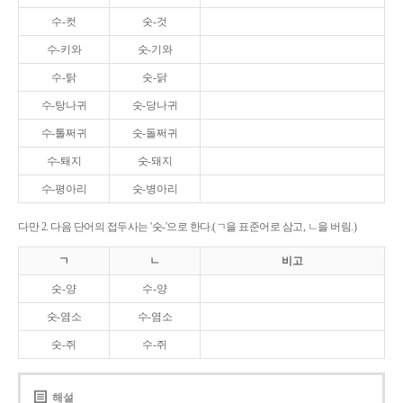
수-컷
숫-것
수-키와
숫-기와
수-탉
숫-닭
수-탕나귀
숫-당나귀
수-톨쩌귀
숫-돌쩌귀
수-퇘지
숫-돼지
수-평아리
숫-병아리
다만 2. 다음 단어의 접두사는 '숫-'으로 한다.(ㄱ을 표준어로 삼고, ㄴ을 버림.)
ㄱ
ㄴ
비고
숫-양
수-양
숫-염소
수-염소
숫-쥐
수-쥐
해설