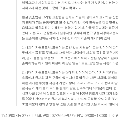
역적으로나 사회적으로 여러 가지로 나타나는 경우가 많은데, 이러한 여
시하고자 하는 것이 표준어 규정의 목적이다.
한글 맞춤법은 그러한 표준형을 문자로 적을 때 올바르게 표기하는 방법
의 전제가 되는 규정이라고 할 수 있다. 다만, 국어 언중들은 한글 맞춤
춤법으로 일원화하여 이해하는 경향이 있어서, 한글 맞춤법에는 표준어
있다. 이는 국어 언중들에게 실용적인 성격의 어문 규정을 제공하려는 
는 표준어를 정하는 사회적, 시대적, 지역적 기준이 제시되어 있다.
1. 사회적 기준으로서, 표준어는 교양 있는 사람들이 쓰는 언어여야 한다
루어지는 품위’를 뜻하므로 교양 있는 사람이란 사회적 품위를 갖춘 사람
어, 은어 등을 쓸 수는 있으므로 표준어의 사회적 기준은 상당히 느슨하다고
준어이기는 하되 언어 예절에 어긋난 말들이므로, 교양 있는 사람이라면
2. 시대적 기준으로서, 표준어는 현대의 언어여야 한다. 여기서 ‘현대
흐름에서 현재와 같은 구획에 있는 시대를 말한다. 다른 사회적, 경제적
하는 데에는 뚜렷한 객관적 기준이 없다. 20세기 초의 구어가 현대의 말
로서는 20세기 초의 구어를 현대의 말로 간주하기에 어려움이 있다. 한
시간 차를 30년 남짓으로 잡으면 넉넉잡아 100년 정도의 시간 차가 있
를 100년 전으로부터 현재 시점까지의 기간으로 규정할 수도 있을 것이다
호함 때문에 편의상 행할 수 있는 것일 뿐 객관적인 것은 아니다. ‘현대
3. 지역적 기준으로서, 표준어는 서울말이어야 한다. 이는 표준어의 공
154(방화3동 827)
대표 전화: 02-2669-9775(평일 09:00~18:00)
전송