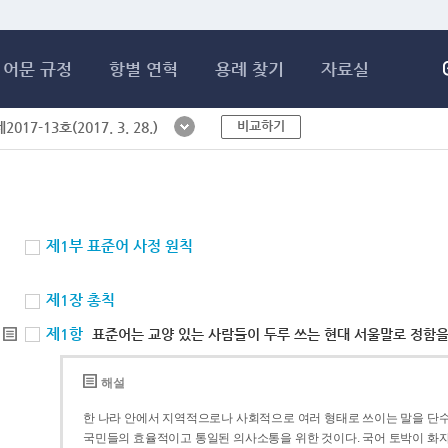
메인콘텐츠 바로가기
어문 규정
항별 연혁
용례 찾기
자료실
비교하기
017-13호(2017. 3. 28.)
제1부 표준어 사정 원칙
제1장 총칙
제1항
표준어는 교양 있는 사람들이 두루 쓰는 현대 서울말로 정함을
해설
한 나라 안에서 지역적으로나 사회적으로 여러 형태로 쓰이는 말을 단수
국민들의 효율적이고 통일된 의사소통을 위한 것이다. 국어 토박이 화자