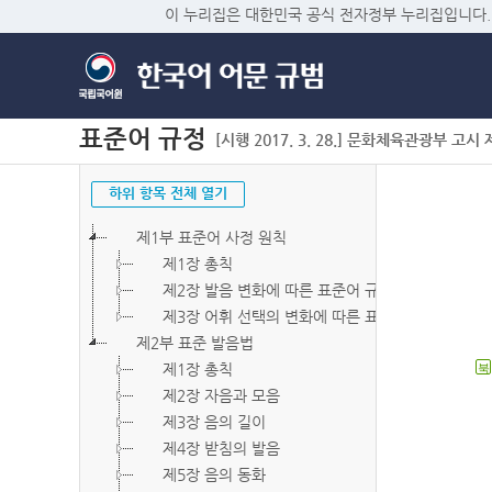
이 누리집은 대한민국 공식 전자정부 누리집입니다.
표준어 규정
[시행 2017. 3. 28.] 문화체육관광부 고시 제2
하위 항목 전체 열기
제1부 표준어 사정 원칙
제1장 총칙
제2장 발음 변화에 따른 표준어 규정
제3장 어휘 선택의 변화에 따른 표준어 규정
제2부 표준 발음법
제1장 총칙
북
제2장 자음과 모음
제3장 음의 길이
제4장 받침의 발음
제5장 음의 동화