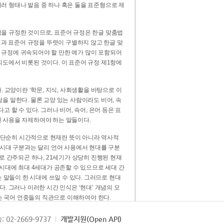
러 형태나 발음 중 하나 혹은 둘을 표준형으로 제
을 규정한 것이므로, 표준어 규정은 한글 맞춤법
법과 표준어 규정을 뚜렷이 구별하지 않고 한글 맞
 규정에 귀속되어야 할 만한 예가 많이 포함되어
의도에서 비롯된 것이다. 이 표준어 규정 제1항에
. 교양이란 ‘학문, 지식, 사회생활을 바탕으로 이
을 말한다. 물론 교양 있는 사람이라도 비어, 속
 할 수 있다. 그러나 비어, 속어, 은어 등은 표
 사용을 자제하여야 하는 말들이다.
’는 단순히 시간적으로 현재란 뜻이 아니라 역사적
 시대 구분과는 달리 언어 사용에서 현대를 구분
로 간주되곤 하나, 21세기가 상당히 진행된 현재
 시대에 최대 4세대가 공존할 수 있으므로 세대 간
는 말들이 한 시대에 쓰일 수 있다. 그러므로 현대
. 그러나 이러한 시간 인식은 ‘현대’ 개념의 모
’는 국어 언중들의 직관으로 이해하여야 한다.
용어적 성격을 가장 크게 드러내 주는 기준이다.
: 02-2669-9737
개발지원(Open API)