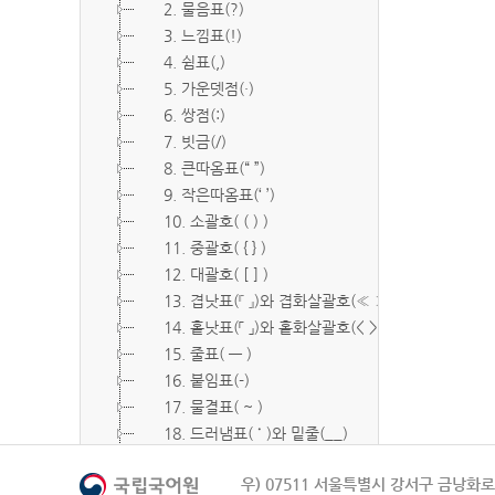
2. 물음표(?)
3. 느낌표(!)
4. 쉼표(,)
5. 가운뎃점(·)
6. 쌍점(:)
7. 빗금(/)
8. 큰따옴표(“ ”)
9. 작은따옴표(‘ ’)
10. 소괄호( ( ) )
11. 중괄호( { } )
12. 대괄호( [ ] )
13. 겹낫표(『 』)와 겹화살괄호(≪ ≫)
14. 홑낫표(「 」)와 홑화살괄호(< >)
15. 줄표( ― )
16. 붙임표(-)
17. 물결표( ~ )
18. 드러냄표( ˙ )와 밑줄(__)
19. 숨김표( O, X )
우) 07511 서울특별시 강서구 금낭화로 
20. 빠짐표( □ )