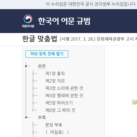
이 누리집은 대한민국 공식 전자정부 누리집입니다.
한글 맞춤법
[시행 2017. 3. 28.] 문화체육관광부 고시 제2
하위 항목 전체 열기
본문
제1장 총칙
제2장 자모
제3장 소리에 관한 것
제4장 형태에 관한 것
제5장 띄어쓰기
북
제6장 그 밖의 것
부록
문장 부호
1. 마침표( . )