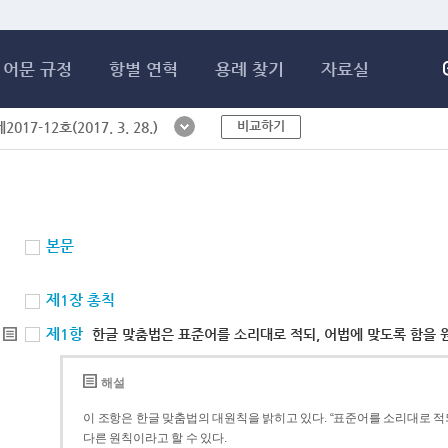
메인콘텐츠 바로가기
어문 규정
항별 연혁
용례 찾기
자료실
비교하기
017-12호(2017. 3. 28.)
본문
제1장 총칙
제1항
한글 맞춤법은 표준어를 소리대로 적되, 어법에 맞도록 함을 
해설
이 조항은 한글 맞춤법의 대원칙을 밝히고 있다. “표준어를 소리대로 적되
다른 원칙이라고 할 수 있다.