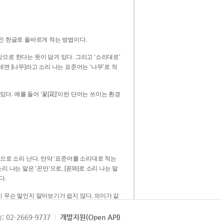
인 한글로 올바르게 적는 방법이다.
으로 한다는 뜻이 담겨 있다. 그리고 ‘소리대로’
. 예를 들어 ‘꽃[花]’이란 단어는 쓰이는 환경
 [꼳]으로 소리 난다. 만약 ‘표준어를 소리대로 적는
다.
 무슨 말인지 알아보기가 쉽지 않다. 의미가 같
쉽다. 즉 ‘꽃, 꼰, 꼳’보다는 ‘꽃’ 하나로 일관
: 02-2669-9737
개발지원(Open API)