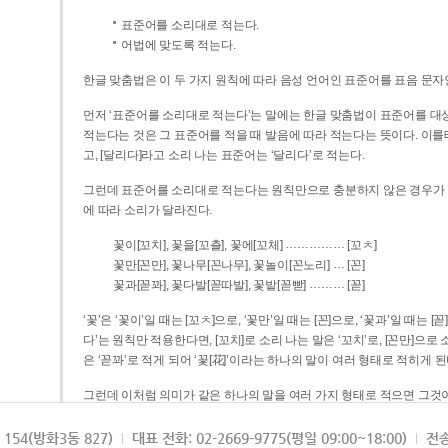
표준어를 소리대로 적는다.
어법에 맞도록 적는다.
한글 맞춤법은 이 두 가지 원칙에 따라 음성 언어인 표준어를 표음 문자
먼저 ‘표준어를 소리대로 적는다’는 말에는 한글 맞춤법이 표준어를 대상
적는다는 것은 그 표준어를 적을 때 발음에 따라 적는다는 뜻이다. 이를테면 [나무]라고 소리 나는 표준어는 ‘나무’로 적
고, [달리다]라고 소리 나는 표준어는 ‘달리다’로 적는다.
그런데 표준어를 소리대로 적는다는 원칙만으로 충분하지 않은 경우가 있다
에 따라 소리가 달라진다.
……………
꽃이[꼬치], 꽃을[꼬츨], 꽃에[꼬체]
[꼬ㅊ]
…
꽃만[꼰만], 꽃나무[꼰나무], 꽃놀이[꼰노리]
[꼰]
………
꽃과[꼳꽈], 꽃다발[꼳따발], 꽃밭[꼳빧]
[꼳]
‘꽃’은 ‘꽃이’일 때는 [꼬ㅊ]으로, ‘꽃만’일 때는 [꼰]으로, ‘꽃과’일 때는
다’는 원칙만 적용한다면, [꼬치]로 소리 나는 말은 ‘꼬치’로, [꼰만]으로 소리 나는 말은 ‘꼰만’으로, [꼳꽈]로 소리 나는 말
은 ‘꼳꽈’로 적게 되어 ‘꽃[花]’이라는 하나의 말이 여러 형태로 적히게 된
그런데 이처럼 의미가 같은 하나의 말을 여러 가지 형태로 적으면 그것이
은 하나의 말은 형태를 하나로 고정하여 일관되게 적어야 의미를 파악하기가 
되게 적는 것이 의미를 파악하는 데 효과적이다.
154(방화3동 827)
대표 전화: 02-2669-9775(평일 09:00~18:00)
전송