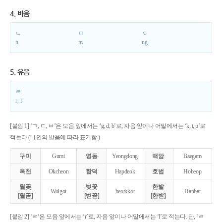
4. 비음
ㄴ
ㅁ
ㅇ
n
m
ng
5. 유음
ㄹ
r, l
[붙임 1] ‘ㄱ, ㄷ, ㅂ’은 모음 앞에서는 ‘g, d, b’로, 자음 앞이나 어말에서는 ‘k, t, p’로
적는다.([ ] 안의 발음에 따라 표기함.)
구미
Gumi
영동
Yeongdong
백암
Baegam
옥천
Okcheon
합덕
Hapdeok
호법
Hobeop
월곶
벚꽃
한밭
Wolgot
beotkkot
Hanbat
[월곧]
[벋꼳]
[한받]
[붙임 2] ‘ㄹ’은 모음 앞에서는 ‘r’로, 자음 앞이나 어말에서는 ‘l’로 적는다. 단, ‘ㄹ