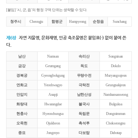
[붙임] ‘시, 군, 읍’의 행정 구역 단위는 생략할 수 있다.
청주시
Cheongju
함평군
Hampyeong
순창읍
Sunchang
제6항
자연 지물명, 문화재명, 인공 축조물명은 붙임표(-) 없이 붙여 쓴
다.
남산
Namsan
속리산
Songnisan
금강
Geumgang
독도
Dokdo
경복궁
Gyeongbokgung
무량수전
Muryangsujeon
연화교
Yeonhwagyo
극락전
Geungnakjeon
안압지
Anapji
남한산성
Namhansanseong
화랑대
Hwarangdae
불국사
Bulguksa
현충사
Hyeonchungsa
독립문
Dongnimmun
오죽헌
Ojukheon
촉석루
Chokseongnu
종묘
Jongmyo
다보탑
Dabotap