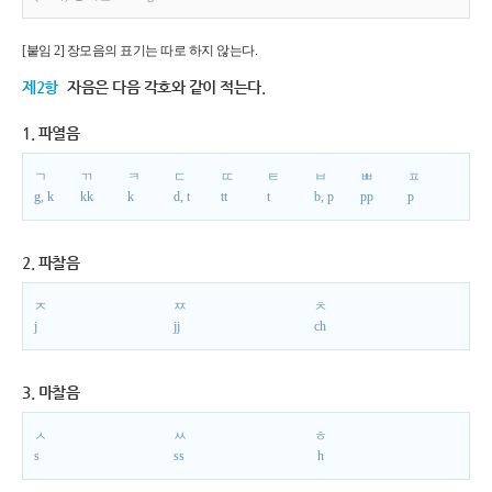
[붙임 2] 장모음의 표기는 따로 하지 않는다.
제2항
자음은 다음 각호와 같이 적는다.
1. 파열음
ㄱ
ㄲ
ㅋ
ㄷ
ㄸ
ㅌ
ㅂ
ㅃ
ㅍ
g, k
kk
k
d, t
tt
t
b, p
pp
p
2. 파찰음
ㅈ
ㅉ
ㅊ
j
jj
ch
3. 마찰음
ㅅ
ㅆ
ㅎ
s
ss
h