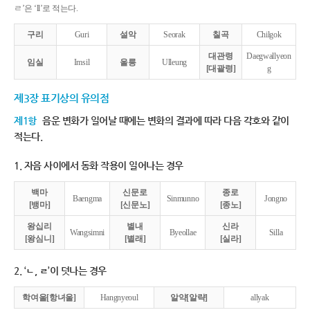
ㄹ’은 ‘ll’로 적는다.
구리
Guri
설악
Seorak
칠곡
Chilgok
대관령
Daegwallyeon
임실
Imsil
울릉
Ulleung
[대괄령]
g
제3장 표기상의 유의점
제1항
음운 변화가 일어날 때에는 변화의 결과에 따라 다음 각호와 같이
적는다.
1. 자음 사이에서 동화 작용이 일어나는 경우
백마
신문로
종로
Baengma
Sinmunno
Jongno
[뱅마]
[신문노]
[종노]
왕십리
별내
신라
Wangsimni
Byeollae
Silla
[왕심니]
[별래]
[실라]
2. ‘ㄴ, ㄹ’이 덧나는 경우
학여울[항녀울]
Hangnyeoul
알약[알략]
allyak