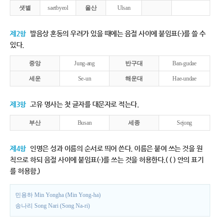
샛별
saetbyeol
울산
Ulsan
제2항
발음상 혼동의 우려가 있을 때에는 음절 사이에 붙임표(-)를 쓸 수
있다.
중앙
Jung-ang
반구대
Ban-gudae
세운
Se-un
해운대
Hae-undae
제3항
고유 명사는 첫 글자를 대문자로 적는다.
부산
Busan
세종
Sejong
제4항
인명은 성과 이름의 순서로 띄어 쓴다. 이름은 붙여 쓰는 것을 원
칙으로 하되 음절 사이에 붙임표(-)를 쓰는 것을 허용한다.( ( ) 안의 표기
를 허용함.)
민용하 Min Yongha (Min Yong-ha)
송나리 Song Nari (Song Na-ri)