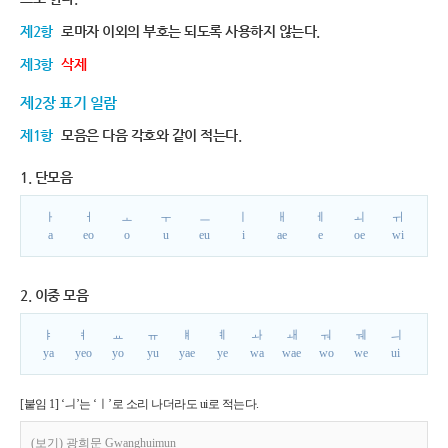
제2항
로마자 이외의 부호는 되도록 사용하지 않는다.
제3항
삭제
제2장 표기 일람
제1항
모음은 다음 각호와 같이 적는다.
1. 단모음
ㅏ
ㅓ
ㅗ
ㅜ
ㅡ
ㅣ
ㅐ
ㅔ
ㅚ
ㅟ
a
eo
o
u
eu
i
ae
e
oe
wi
2. 이중 모음
ㅑ
ㅕ
ㅛ
ㅠ
ㅒ
ㅖ
ㅘ
ㅙ
ㅝ
ㅞ
ㅢ
ya
yeo
yo
yu
yae
ye
wa
wae
wo
we
ui
[붙임 1] ‘ㅢ’는 ‘ㅣ’로 소리 나더라도 ui로 적는다.
(보기) 광희문 Gwanghuimun