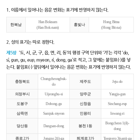
1. 이름에서 일어나는 음운 변화는 표기에 반영하지 않는다.
Han Boknam
Hong Bitna
한복남
홍빛나
(Han Bok-nam)
(Hong Bit-na)
2. 성의 표기는 따로 정한다.
제5항
‘도, 시, 군, 구, 읍, 면, 리, 동’의 행정 구역 단위와 ‘가’는 각각 ‘do,
si, gun, gu, eup, myeon, ri, dong, ga’로 적고, 그 앞에는 붙임표(-)를 넣
는다. 붙임표(-) 앞뒤에서 일어나는 음운 변화는 표기에 반영하지 않는다.
Chungcheongbuk-
충청북도
제주도
Jeju-do
do
의정부시
Uijeongbu-si
양주군
Yangju-gun
도봉구
Dobong-gu
신창읍
Sinchang-eup
삼죽면
Samjuk-myeon
인왕리
Inwang-ri
Bongcheon 1(il)-
당산동
Dangsan-dong
봉천 1동
dong
종로 2가
Jongno 2(i)-ga
퇴계로 3가
Toegyero 3(sam)-ga