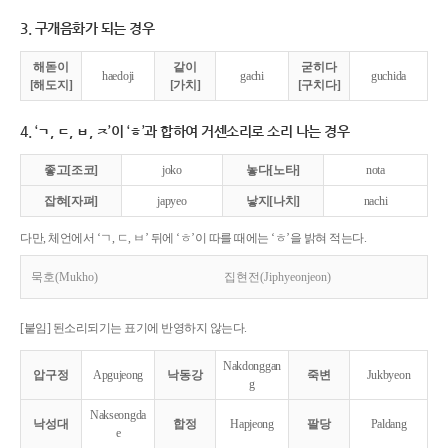
3. 구개음화가 되는 경우
해돋이
같이
굳히다
haedoji
gachi
guchida
[해도지]
[가치]
[구치다]
4. ‘ㄱ, ㄷ, ㅂ, ㅈ’이 ‘ㅎ’과 합하여 거센소리로 소리 나는 경우
좋고[조코]
joko
놓다[노타]
nota
잡혀[자펴]
japyeo
낳지[나치]
nachi
다만, 체언에서 ‘ㄱ, ㄷ, ㅂ’ 뒤에 ‘ㅎ’이 따를 때에는 ‘ㅎ’을 밝혀 적는다.
묵호(Mukho)
집현전(Jiphyeonjeon)
[붙임] 된소리되기는 표기에 반영하지 않는다.
Nakdonggan
압구정
Apgujeong
낙동강
죽변
Jukbyeon
g
Nakseongda
낙성대
합정
Hapjeong
팔당
Paldang
e