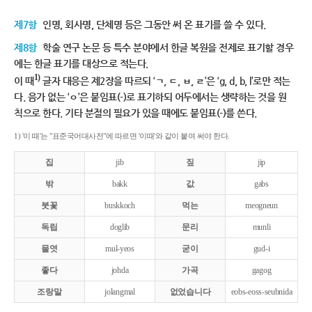
제7항
인명, 회사명, 단체명 등은 그동안 써 온 표기를 쓸 수 있다.
제8항
학술 연구 논문 등 특수 분야에서 한글 복원을 전제로 표기할 경우
에는 한글 표기를 대상으로 적는다.
1)
이 때
글자 대응은 제2장을 따르되 ‘ㄱ, ㄷ, ㅂ, ㄹ’은 ‘g, d, b, l’로만 적는
다. 음가 없는 ‘ㅇ’은 붙임표(-)로 표기하되 어두에서는 생략하는 것을 원
칙으로 한다. 기타 분절의 필요가 있을 때에도 붙임표(-)를 쓴다.
1) '이 때'는 "표준국어대사전"에 따르면 '이때'와 같이 붙여 써야 한다.
집
jib
짚
jip
밖
bakk
값
gabs
붓꽃
buskkoch
먹는
meogneun
독립
doglib
문리
munli
물엿
mul-yeos
굳이
gud-i
좋다
johda
가곡
gagog
조랑말
jolangmal
없었습니다
eobs-eoss-seubnida