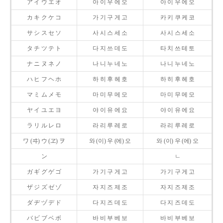
ア イ ウ エ オ
아 이 우 에 오
아 이 우 에 오
カ キ ク ケ コ
가 기 구 게 고
카 키 쿠 케 코
サ シ ス セ ソ
사 시 스 세 소
사 시 스 세 소
タ チ ツ テ ト
다 지 쓰 데 도
타 치 쓰 테 토
ナ ニ ヌ ネ ノ
나 니 누 네 노
나 니 누 네 노
ハ ヒ フ ヘ ホ
하 히 후 헤 호
하 히 후 헤 호
マ ミ ム メ モ
마 미 무 메 모
마 미 무 메 모
ヤ イ ユ エ ヨ
야 이 유 에 요
야 이 유 에 요
ラ リ ル レ ロ
라 리 루 레 로
라 리 루 레 로
ワ (ヰ) ウ (ヱ) ヲ
와 (이) 우 (에) 오
와 (이) 우 (에) 오
ン
ㄴ
ガ ギ グ ゲ ゴ
가 기 구 게 고
가 기 구 게 고
ザ ジ ズ ゼ ゾ
자 지 즈 제 조
자 지 즈 제 조
ダ ヂ ヅ デ ド
다 지 즈 데 도
다 지 즈 데 도
バ ビ ブ ベ ボ
바 비 부 베 보
바 비 부 베 보