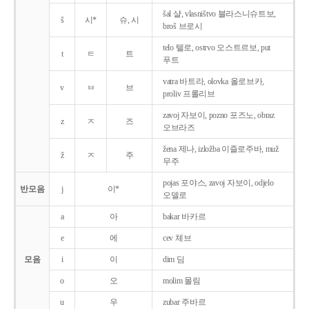
šal 샬, vlasništvo 블라스니슈트보,
š
시*
슈, 시
broš 브로시
telo 텔로, ostrvo 오스트르보, put
t
ㅌ
트
푸트
vatra 바트라, olovka 올로브카,
v
ㅂ
브
proliv 프롤리브
zavoj 자보이, pozno 포즈노, obraz
z
ㅈ
즈
오브라즈
žena 제나, izložba 이즐로주바, muž
ž
ㅈ
주
무주
pojas 포야스, zavoj 자보이, odjelo
반모음
j
이*
오델로
a
아
bakar 바카르
e
에
cev 체브
모음
i
이
dim 딤
o
오
molim 몰림
u
우
zubar 주바르