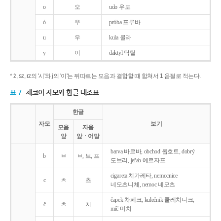
o
오
udo 우도
ó
우
próba 프루바
u
우
kula 쿨라
y
이
daktyl 닥틸
* ż, sz, rz의 '시'와 j의 '이'는 뒤따르는 모음과 결합할 때 합쳐서 1 음절로 적는다.
표 7
체코어 자모와 한글 대조표
한글
자모
보기
모음
자음
앞
앞ㆍ어말
barva 바르바, obchod 옵호트, dobrý
b
ㅂ
ㅂ, 브, 프
도브리, jeřab 예르자프
cigareta 치가레타, nemocnice
c
ㅊ
츠
네모츠니체, nemoc 네모츠
čapek 차페크, kulečnik 쿨레치니크,
č
ㅊ
치
míč 미치