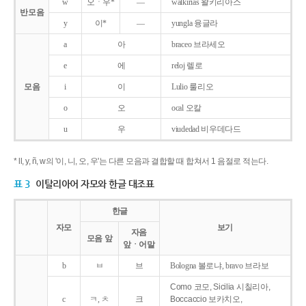
w
오ㆍ우*
―
walkirias 왈키리아스
반모음
y
이*
―
yungla 융글라
a
아
braceo 브라세오
e
에
reloj 렐로
모음
i
이
Lulio 룰리오
o
오
ocal 오칼
u
우
viudedad 비우데다드
* ll, y, ñ, w의 '이, 니, 오, 우'는 다른 모음과 결합할 때 합쳐서 1 음절로 적는다.
표 3
이탈리아어 자모와 한글 대조표
한글
자모
보기
자음
모음 앞
앞ㆍ어말
b
ㅂ
브
Bologna 볼로냐, bravo 브라보
Como 코모, Sicilia 시칠리아,
c
ㅋ, ㅊ
크
Boccaccio 보카치오,