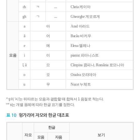
ch
ㅋ
ㅡ
Cheia 케이아
gh
ㄱ
ㅡ
Gheorghe 게오르게
a
아
Arad 아라드
ǎ
어
Bacǎu 바커우
e
에
Elena 엘레나
모음
i
이
pianist 피아니스트
î, â
으
Cîmpina 큼피나, România 로므니아
o
오
Oradea 오라데아
u
우
Nucet 누체트
* ş의 '시'는 뒤따르는 모음과 결합할 때 합쳐서 1 음절로 적는다.
** x는 개별 용례에 따라 한글 표기를 정한다.
표 10
헝가리어 자모와 한글 대조표
한글
자모
보기
모음
자음