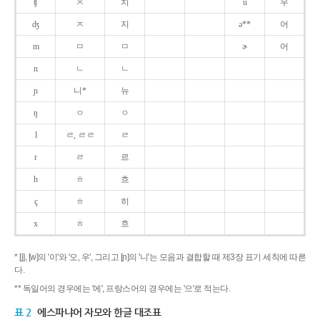
ʧ
ㅊ
치
u
우
ʤ
ㅈ
지
ə**
어
m
ㅁ
ㅁ
ɚ
어
n
ㄴ
ㄴ
ɲ
니*
뉴
ŋ
ㅇ
ㅇ
l
ㄹ, ㄹㄹ
ㄹ
r
ㄹ
르
h
ㅎ
흐
ç
ㅎ
히
x
ㅎ
흐
* [j], [w]의 '이'와 '오, 우', 그리고 [ɲ]의 '니'는 모음과 결합할 때 제3장 표기 세칙에 따른
다.
** 독일어의 경우에는 '에', 프랑스어의 경우에는 '으'로 적는다.
표 2
에스파냐어 자모와 한글 대조표