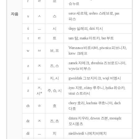
r
ㄹ
르
슈누르
serce 세르체, srebro 스레브로, pas
자음
s
ㅅ
스
파스
ś
ㅡ
시
ślepy 실레피, dziś 지시
t
ㅌ
트
tam 탐, matka 마트카, but 부트
Warszawa 바르샤바, piwnica 피브니차,
w
ㅂ
브, 프
krew 크레프
zamek 자메크, zbrodnia 즈브로드니아,
z
ㅈ
즈, 스
wywóz 비부스
ź
ㅡ
지, 시
gwoździk 그보지지크, więź 비엥시
ㅈ,
żyto 지토, różny 루주니, łyżka 위슈카,
ż
주, 슈, 시
시*
straż 스트라시
chory 호리, kuchnia 쿠흐니아, dach
ch
ㅎ
흐
다흐
dziura 지우라, dzwon 즈본, mosiądz
dz
ㅈ
즈, 츠
모시옹츠
dź
ㅡ
치
niedźwiedź 니에치비에치