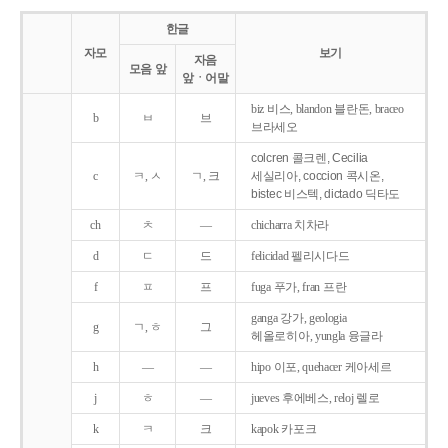
한글
자모
보기
자음
모음 앞
앞ㆍ어말
biz 비스, blandon 블란돈, braceo
b
ㅂ
브
브라세오
colcren 콜크렌, Cecilia
c
ㅋ, ㅅ
ㄱ, 크
세실리아, coccion 콕시온,
bistec 비스텍, dictado 딕타도
ch
ㅊ
―
chicharra 치차라
d
ㄷ
드
felicidad 펠리시다드
f
ㅍ
프
fuga 푸가, fran 프란
ganga 강가, geologia
g
ㄱ, ㅎ
그
헤올로히아, yungla 융글라
h
―
―
hipo 이포, quehacer 케아세르
j
ㅎ
―
jueves 후에베스, reloj 렐로
k
ㅋ
크
kapok 카포크