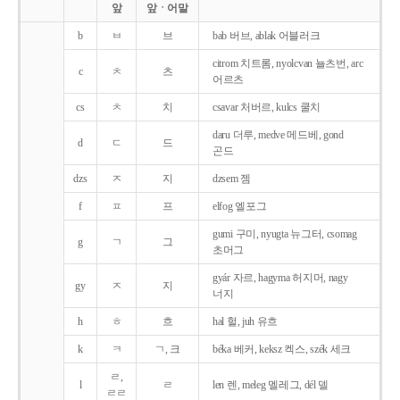
앞
앞ㆍ어말
b
ㅂ
브
bab 버브, ablak 어블러크
citrom 치트롬, nyolcvan 뇰츠번, arc
c
ㅊ
츠
어르츠
cs
ㅊ
치
csavar 처버르, kulcs 쿨치
daru 더루, medve 메드베, gond
d
ㄷ
드
곤드
dzs
ㅈ
지
dzsem 젬
f
ㅍ
프
elfog 엘포그
gumi 구미, nyugta 뉴그터, csomag
g
ㄱ
그
초머그
gyár 자르, hagyma 허지머, nagy
gy
ㅈ
지
너지
h
ㅎ
흐
hal 헐, juh 유흐
k
ㅋ
ㄱ, 크
béka 베커, keksz 켁스, szék 세크
ㄹ,
l
ㄹ
len 렌, meleg 멜레그, dél 델
ㄹㄹ