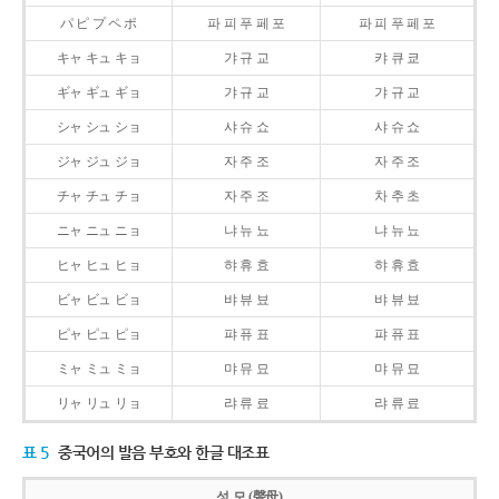
パ ピ プ ペ ポ
파 피 푸 페 포
파 피 푸 페 포
キャ キュ キョ
갸 규 교
캬 큐 쿄
ギャ ギュ ギョ
갸 규 교
갸 규 교
シャ シュ ショ
샤 슈 쇼
샤 슈 쇼
ジャ ジュ ジョ
자 주 조
자 주 조
チャ チュ チョ
자 주 조
차 추 초
ニャ ニュ ニョ
냐 뉴 뇨
냐 뉴 뇨
ヒャ ヒュ ヒョ
햐 휴 효
햐 휴 효
ビャ ビュ ビョ
뱌 뷰 뵤
뱌 뷰 뵤
ピャ ピュ ピョ
퍄 퓨 표
퍄 퓨 표
ミャ ミュ ミョ
먀 뮤 묘
먀 뮤 묘
リャ リュ リョ
랴 류 료
랴 류 료
표 5
중국어의 발음 부호와 한글 대조표
성 모 (聲母)