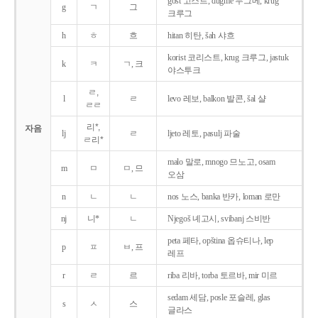
gost 고스트, dugme 두그메, krug
g
ㄱ
그
크루그
h
ㅎ
흐
hitan 히탄, šah 샤흐
korist 코리스트, krug 크루그, jastuk
k
ㅋ
ㄱ, 크
야스투크
ㄹ,
l
ㄹ
levo 레보, balkon 발콘, šal 샬
ㄹㄹ
리*,
자음
lj
ㄹ
ljeto 레토, pasulj 파술
ㄹ리*
malo 말로, mnogo 므노고, osam
m
ㅁ
ㅁ, 므
오삼
n
ㄴ
ㄴ
nos 노스, banka 반카, loman 로만
nj
니*
ㄴ
Njegoš 녜고시, svibanj 스비반
peta 페타, opština 옵슈티나, lep
p
ㅍ
ㅂ, 프
레프
r
ㄹ
르
riba 리바, torba 토르바, mir 미르
sedam 세담, posle 포슬레, glas
s
ㅅ
스
글라스