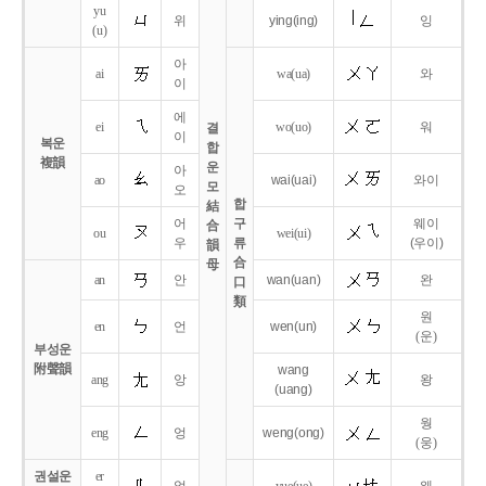
yu
위
ying
(ing)
잉
(u)
아
ai
wa
(ua)
와
이
에
ei
wo
(uo)
워
결
이
복운
합
複韻
운
아
ao
wai
(uai)
와이
모
오
합
結
어
구
웨이
合
ou
wei
(ui)
우
류
(우이)
韻
合
母
an
안
wan
(uan)
완
口
類
원
en
언
wen
(un)
(운)
부성운
附聲韻
wang
ang
앙
왕
(uang)
웡
eng
엉
weng
(ong)
(웅)
권설운
er