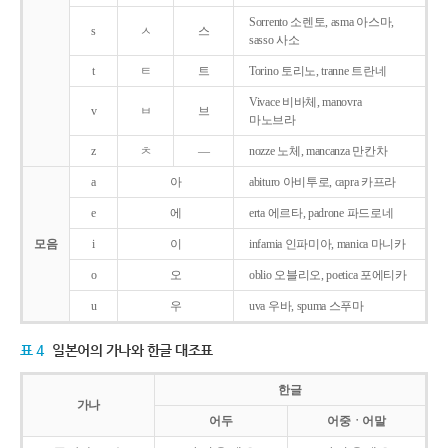
Sorrento 소렌토, asma 아스마,
s
ㅅ
스
sasso 사소
t
ㅌ
트
Torino 토리노, tranne 트란네
Vivace 비바체, manovra
v
ㅂ
브
마노브라
z
ㅊ
―
nozze 노체, mancanza 만칸차
a
아
abituro 아비투로, capra 카프라
e
에
erta 에르타, padrone 파드로네
모음
i
이
infamia 인파미아, manica 마니카
o
오
oblio 오블리오, poetica 포에티카
u
우
uva 우바, spuma 스푸마
표 4
일본어의 가나와 한글 대조표
한글
가나
어두
어중ㆍ어말