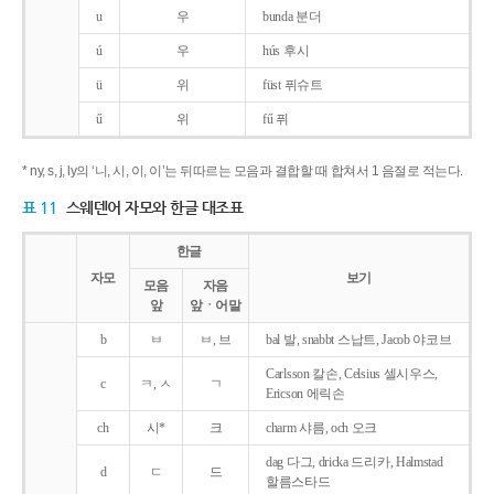
u
우
bunda 분더
ú
우
hús 후시
ü
위
füst 퓌슈트
ű
위
fű 퓌
* ny, s, j, ly의 ‘니, 시, 이, 이’는 뒤따르는 모음과 결합할 때 합쳐서 1 음절로 적는다.
표 11
스웨덴어 자모와 한글 대조표
한글
자모
보기
모음
자음
앞
앞ㆍ어말
b
ㅂ
ㅂ, 브
bal 발, snabbt 스납트, Jacob 야코브
Carlsson 칼손, Celsius 셀시우스,
c
ㅋ, ㅅ
ㄱ
Ericson 에릭손
ch
시*
크
charm 샤름, och 오크
dag 다그, dricka 드리카, Halmstad
d
ㄷ
드
할름스타드