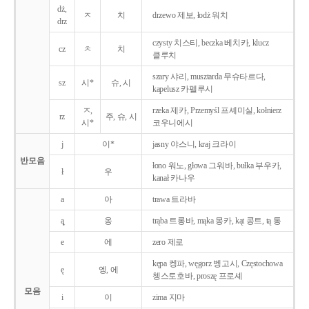
dż,
ㅈ
치
drzewo 제보, łodż 워치
drz
czysty 치스티, beczka 베치카, klucz
cz
ㅊ
치
클루치
szary 샤리, musztarda 무슈타르다,
sz
시*
슈, 시
kapelusz 카펠루시
ㅈ,
rzeka 제카, Przemyśl 프셰미실, kołnierz
rz
주, 슈, 시
시*
코우니에시
j
이*
jasny 야스니, kraj 크라이
반모음
łono 워노, głowa 그워바, bułka 부우카,
ł
우
kanał 카나우
a
아
trawa 트라바
ą̨
옹
trąba 트롱바, mąka 몽카, kąt 콩트, tą 통
e
에
zero 제로
kępa 켕파, węgorz 벵고시, Częstochowa
ę
엥, 에
쳉스토호바, proszę 프로셰
모음
i
이
zima 지마