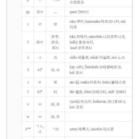
스트로프
qu
크ㅂ
ㅡ
quasi 크바시
ruka 루카, harmonika 하르모니카, mír
r
ㄹ
르
미르
르주,
řeka 르제카, námořník 나모르주니크,
ř
르ㅈ
르슈,
hořký 호르슈키,
르시
kouř 코우르시
s
ㅅ
스
sedlo 세들로, máslo 마슬로, nos 노스
šaty 샤티, Šternberk 슈테른베르크,
š
시*
슈, 시
koš 코시
t
ㅌ
트
tam 탐, matka 마트카, bolest 볼레스트
t'
티*
티
tělo 텔로, štěstí 슈테스티, obět' 오베티
vysoký 비소키, knihovna 크니호브나,
v
ㅂ
브, 프
kov 코프
w
ㅂ
브, 프
ㄱㅅ,
x**
ㄱ스
xerox 제록스, saxofón 삭소폰
ㅈ