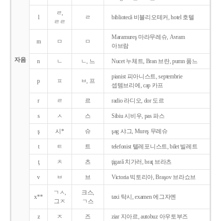
ㄹ,
l
ㄹ
bibliotecǎ 비블리오테커, hotel 호텔
ㄹㄹ
Maramureş 마라무레슈, Avram
m
ㅁ
ㅁ
아브람
자음
n
ㄴ
ㄴ, 느
Nucet 누체트, Bran 브란, pumn 품느
pianist 피아니스트, septembrie
p
ㅍ
ㅂ, 프
셉템브리에, cap 카프
r
ㄹ
르
radio 라디오, dor 도르
s
ㅅ
스
Sibiu 시비우, pas 파스
ş
시*
슈
şag 샤그, Mureş 무레슈
t
ㅌ
트
telefonist 텔레포니스트, bilet 빌레트
ţ
ㅊ
츠
ţigarǎ 치가러, braţ 브라츠
v
ㅂ
브
Victoria 빅토리아, Braşov 브라쇼브
ㄱㅅ,
크스,
x**
taxi 탁시, examen 에그자멘
그ㅈ
ㄱ스
z
ㅈ
즈
ziar 지아르, autobuz 아우토부즈