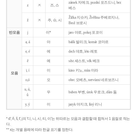
zámek 자메크, pozdní 포즈드니, bez
z
ㅈ
즈, 스
베스
Žižka 지슈카, Žvěřina 주베르지나,
ž
ㅈ
주, 슈, 시
Brož 브로시
반모음
j
이*
jaro 야로, pokoj 포코이
a, á
아
balík 발리크, komár 코마르
e, é
에
dech 데흐, léto 레토
ě
예
sěst 셰스트, věk 베크
i, í
이
kino 키노, míra 미라
모음
o,ó
오
obec 오베츠, nervózni 네르보즈니
u, ú,
우
buben 부벤, úrok 우로크, dům 둠
ů
y, ý
이
jazyk
야지크, líný 리니
* d', ň, š, t', j의 '디, 니, 시, 티, 이'는 뒤따르는 모음과 결합할 때 합쳐서 1 음절로 적는
다.
** x는 개별 용례에 따라 한글 표기를 정한다.