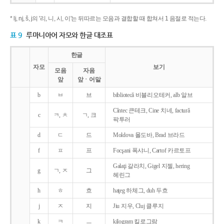
* lj, nj, š, j의 '리, 니, 시, 이'는 뒤따르는 모음과 결합할 때 합쳐서 1 음절로 적는다.
표 9
루마니아어 자모와 한글 대조표
한글
자모
보기
모음
자음
앞
앞ㆍ어말
b
ㅂ
브
bibliotecǎ 비블리오테커, alb 알브
Cîntec 큰테크, Cine 치네, facturǎ
c
ㅋ, ㅊ
ㄱ, 크
팍투러
d
ㄷ
드
Moldova 몰도바, Brad 브라드
f
ㅍ
프
Focşani 폭샤니, Cartof 카르토프
Galaţi 갈라치, Gigel 지젤, hering
g
ㄱ, ㅈ
그
헤린그
h
ㅎ
흐
haţeg 하체그, duh 두흐
j
ㅈ
지
Jiu 지우, Cluj 클루지
k
ㅋ
ㅡ
kilogram 킬로그람