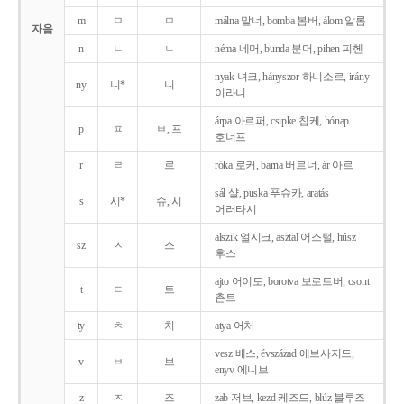
m
ㅁ
ㅁ
málna 말너, bomba 봄버, álom 알롬
자음
n
ㄴ
ㄴ
néma 네머, bunda 분더, pihen 피헨
nyak 녀크, hányszor 하니소르, irány
ny
니*
니
이라니
árpa 아르퍼, csipke 칩케, hónap
p
ㅍ
ㅂ, 프
호너프
r
ㄹ
르
róka 로커, barna 버르너, ár 아르
sál 샬, puska 푸슈카, aratás
s
시*
슈, 시
어러타시
alszik 얼시크, asztal 어스털, húsz
sz
ㅅ
스
후스
ajto 어이토, borotva 보로트버, csont
t
ㅌ
트
촌트
ty
ㅊ
치
atya 어처
vesz 베스, évszázad 에브사저드,
v
ㅂ
브
enyv 에니브
z
ㅈ
즈
zab 저브, kezd 케즈드, blúz 블루즈