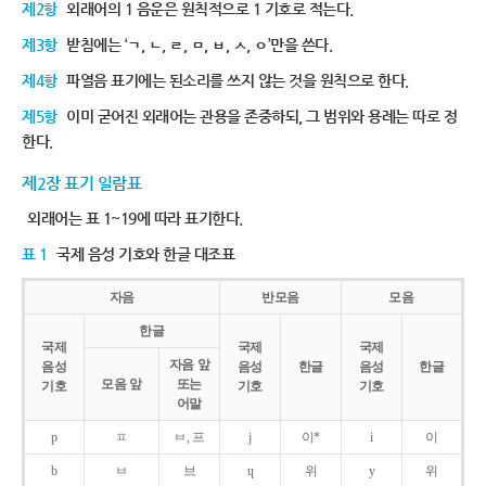
제2항
외래어의 1 음운은 원칙적으로 1 기호로 적는다.
제3항
받침에는 ‘ㄱ, ㄴ, ㄹ, ㅁ, ㅂ, ㅅ, ㅇ’만을 쓴다.
제4항
파열음 표기에는 된소리를 쓰지 않는 것을 원칙으로 한다.
제5항
이미 굳어진 외래어는 관용을 존중하되, 그 범위와 용례는 따로 정
한다.
제2장 표기 일람표
외래어는 표 1~19에 따라 표기한다.
표 1
국제 음성 기호와 한글 대조표
자음
반모음
모음
한글
국제
국제
국제
자음 앞
음성
음성
한글
음성
한글
모음 앞
또는
기호
기호
기호
어말
p
ㅍ
ㅂ, 프
j
이*
i
이
b
ㅂ
브
ɥ
위
y
위