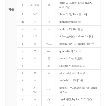
lacrar 라크라르, Lulio 룰리오,
l
ㄹ, ㄹㄹ
ㄹ
ocal 오칼
자음
ll
이*
―
llama 야마, lluvia 유비아
m
ㅁ
ㅁ
membrete 멤브레테
n
ㄴ
ㄴ
noche 노체, flan 플란
ñ
니*
―
ñoñez 뇨녜스, mañana 마냐나
p
ㅍ
ㅂ, 프
pepsina 펩시나, plantón 플란톤
q
ㅋ
―
quisquilla 키스키야
r
ㄹ
르
rascador 라스카도르
s
ㅅ
스
sastreria 사스트레리아
t
ㅌ
트
tetraetro 테트라에트로
v
ㅂ
―
viudedad 비우데다드
ㅅ,
xenón 세논, laxante 락산테, yuxta
x
ㄱ스
ㄱㅅ
육스타
z
ㅅ
스
zagal 사갈, liquidez 리키데스