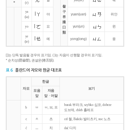
얼
yue
(ue)
웨
*
(r)
촬
ya
구
야
yuan
(uan)
위안
(ia)
류
撮
yo
요
yun
(un)
윈
口
類
ye
예
yong
(iong)
융
(ie)
[ ]는 단독 발음될 경우의 표기임. ( )는 자음이 선행할 경우의 표기임.
* 순치성(脣齒聲), 권설운(捲舌韻).
표 6
폴란드어 자모와 한글 대조표
한글
자모
보기
모음
자음
앞
앞ㆍ어말
burak 부라크, szybko 십코, dobrze
b
ㅂ
ㅂ, 브, 프
도브제, chleb 흘레프
c
ㅊ
츠
cel 첼, Balicki 발리츠키, noc 노츠
ć
ㅡ
치
dać 다치