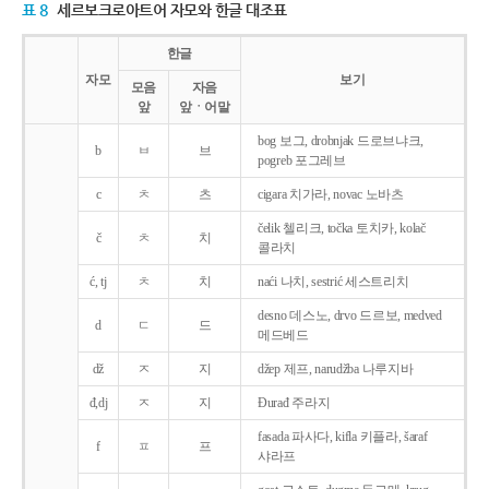
표 8
세르보크로아트어 자모와 한글 대조표
한글
자모
보기
모음
자음
앞
앞ㆍ어말
bog 보그, drobnjak 드로브냐크,
b
ㅂ
브
pogreb 포그레브
c
ㅊ
츠
cigara 치가라, novac 노바츠
čelik 첼리크, točka 토치카, kolač
č
ㅊ
치
콜라치
ć, tj
ㅊ
치
naći 나치, sestrić 세스트리치
desno 데스노, drvo 드르보, medved
d
ㄷ
드
메드베드
dž
ㅈ
지
džep 제프, narudžba 나루지바
đ,dj
ㅈ
지
Ðurađ 주라지
fasada 파사다, kifla 키플라, šaraf
f
ㅍ
프
샤라프