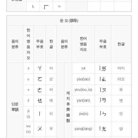
h
ㅎ
운 모 (韻母)
한
어
한어
음의
병
주음
한
음의
주음
병음
한글
분류
음
부호
글
분류
부호
자모
자
모
a
아
yai
야이
o
오
yao
(iao)
야오
e
어
you
(iou,
iu)
유
제
치
ê
에
yan
(ian)
옌
단운
류
單韻
齊
yi
이
yin(in)
인
齒
(i)
類
wu
우
yang
(iang)
양
(u)