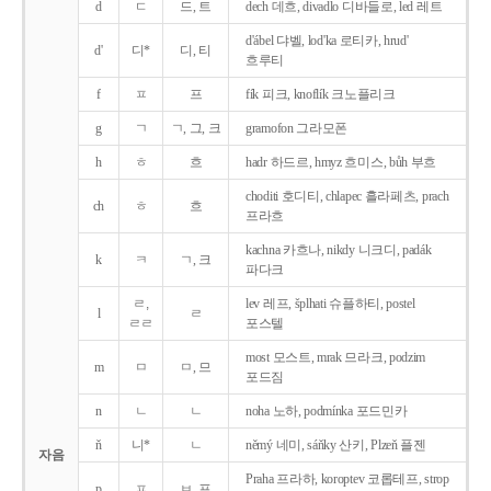
d
ㄷ
드, 트
dech 데흐, divadlo 디바들로, led 레트
d'ábel 댜벨, lod'ka 로티카, hrud'
d'
디*
디, 티
흐루티
f
ㅍ
프
fík 피크, knoflík 크노플리크
g
ㄱ
ㄱ, 그, 크
gramofon 그라모폰
h
ㅎ
흐
hadr 하드르, hmyz 흐미스, bůh 부흐
choditi 호디티, chlapec 흘라페츠, prach
ch
ㅎ
흐
프라흐
kachna 카흐나, nikdy 니크디, padák
k
ㅋ
ㄱ, 크
파다크
ㄹ,
lev 레프, šplhati 슈플하티, postel
l
ㄹ
ㄹㄹ
포스텔
most 모스트, mrak 므라크, podzim
m
ㅁ
ㅁ, 므
포드짐
n
ㄴ
ㄴ
noha 노하, podmínka 포드민카
ň
니*
ㄴ
němý 네미, sáňky 산키, Plzeň 플젠
자음
Praha 프라하, koroptev 코롭테프, strop
p
ㅍ
ㅂ, 프