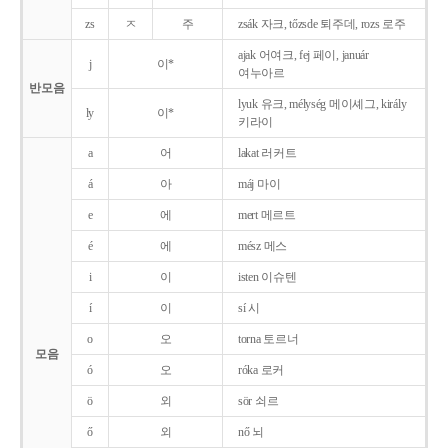
zs
ㅈ
주
zsák 자크, tőzsde 퇴주데, rozs 로주
ajak 어여크, fej 페이, január
j
이*
여누아르
반모음
lyuk 유크, mélység 메이셰그, király
ly
이*
키라이
a
어
lakat 러커트
á
아
máj 마이
e
에
mert 메르트
é
에
mész 메스
i
이
isten 이슈텐
í
이
sí 시
o
오
torna 토르너
모음
ó
오
róka 로커
ö
외
sör 쇠르
ő
외
nő 뇌