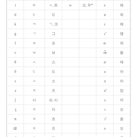
t
ㅌ
ㅅ, 트
w
오, 우*
e
에
d
ㄷ
드
ø
외
k
ㅋ
ㄱ, 크
ɛ
에
g
ㄱ
그
ɛ̃
앵
f
ㅍ
프
œ
외
v
ㅂ
브
욍
θ
ㅅ
스
æ
애
ð
ㄷ
드
a
아
s
ㅅ
스
ɑ
아
z
ㅈ
즈
ɑ̃
앙
ʃ
시
슈, 시
ʌ
어
ʒ
ㅈ
지
ɔ
오
ʦ
ㅊ
츠
ɔ̃
옹
ʣ
ㅈ
즈
o
오