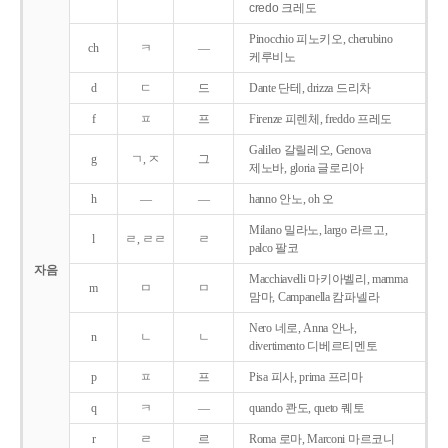
credo 크레도
Pinocchio 피노키오, cherubino
ch
ㅋ
―
케루비노
d
ㄷ
드
Dante 단테, drizza 드리차
f
ㅍ
프
Firenze 피렌체, freddo 프레도
Galileo 갈릴레오, Genova
g
ㄱ, ㅈ
그
제노바, gloria 글로리아
h
―
―
hanno 안노, oh 오
Milano 밀라노, largo 라르고,
l
ㄹ, ㄹㄹ
ㄹ
palco 팔코
자음
Macchiavelli 마키아벨리, mamma
m
ㅁ
ㅁ
맘마, Campanella 캄파넬라
Nero 네로, Anna 안나,
n
ㄴ
ㄴ
divertimento 디베르티멘토
p
ㅍ
프
Pisa 피사, prima 프리마
q
ㅋ
―
quando 콴도, queto 퀘토
r
ㄹ
르
Roma 로마, Marconi 마르코니