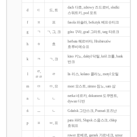
dach 다흐, zdrowy 즈드로비, słodki
d
ㄷ
드, 트
스워트키, pod 포트
f
ㅍ
프
fasola 파솔라, befsztyk 베프슈티크
g
ㄱ
ㄱ, 그, 크
góra 구라, grad 그라트, targ 타르크
herbata 헤르바타, Hrubieszów
h
ㅎ
흐
흐루비에슈프
kino 키노, daktyl 닥틸, król 크룰, bank
k
ㅋ
ㄱ, 크
반크
ㄹ,
l
ㄹ
lis 리스, kolano 콜라노, motyl 모틸
ㄹㄹ
m
ㅁ
ㅁ, 므
most 모스트, zimno 짐노, sam 삼
nerka 네르카, dokument 도쿠멘트,
n
ㄴ
ㄴ
dywan 디반
ń
ㅡ
ㄴ
Gdańsk 그단스크, Poznań 포즈난
para 파라, Słupsk 스웁스크, chłop
p
ㅍ
ㅂ, 프
흐워프
rower 로베르, garnek 가르네크, sznur