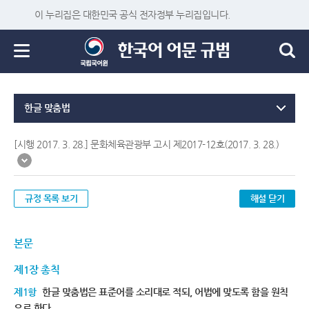
이 누리집은 대한민국 공식 전자정부 누리집입니다.
한글 맞춤법
[시행 2017. 3. 28.] 문화체육관광부 고시 제2017-12호(2017. 3. 28.)
규정 목록 보기
해설 닫기
본문
제1장 총칙
제1항
한글 맞춤법은 표준어를 소리대로 적되, 어법에 맞도록 함을 원칙
으로 한다.