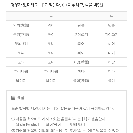
는 경우가 있더라도 ‘ㅢ’로 적는다. (ㄱ을 취하고, ㄴ을 버림.)
ㄱ
ㄴ
ㄱ
ㄴ
의의(意義)
의이
닁큼
닝큼
본의(本義)
본이
띄어쓰기
띠어쓰기
무늬[紋]
무니
씌어
씨어
보늬
보니
틔어
티어
오늬
오니
희망(希望)
히망
하늬바람
하니바람
희다
히다
늴리리
닐리리
유희(遊戱)
유히
해설
표준 발음법 제5항에서는 ‘ㅢ’의 발음을 다음과 같이 규정하고 있다.
① 자음을 첫소리로 가지고 있는 음절의 ‘ㅢ’는 [ㅣ]로 발음한다.
늴리리[닐리리]
씌어[씨어]
유희[유히]
② 단어의 첫음절 이외의 ‘의’는 [이]로, 조사 ‘의’는 [에]로 발음할 수 있다.