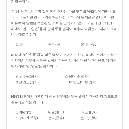
기 때문이다.
즉 ‘냥, 냥쭝, 년’ 등과 같은 의존 명사는 한글 맞춤법 제42항에 따라 앞말
과 띄어 쓰지만 언제나 의존하는 대상과 하나의 단위로 쓰인다. 이러한
이유로 이 말들은 독립된 단어로 잘 인식되지 않고, 그 결과 단어의 첫머
리에도 ‘연도, 열반’ 등과 달리 두음 법칙이 적용되지 않는다. 따라서 소리
나는 대로 적는다.
십 년
금 한 냥
은 두 냥쭝
따라서 ‘年’, ‘年度’처럼 의존 명사로 쓰이기도 하고 명사로 쓰이기도 하는
한자어의 경우에는 두음 법칙의 적용에서 차이가 난다. ‘년, 년도’가 의존
명사라면 ‘연, 연도’는 명사이다.
연 강수량(명사)
일 년(의존 명사)
생산 연도(명사)
2018 년도(의존 명사)
[붙임 1]
단어의 첫머리가 아닌 경우에는 두음 법칙이 적용되지 않으므로
본음대로 적는 것이다.
소녀(少女)
만년(晩年)
배뇨(排尿)
비구니(比丘尼)
운니(雲泥)
탐닉(耽溺)