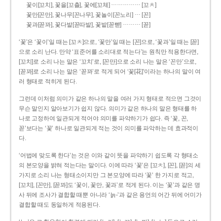
……………
꽃이[꼬치], 꽃을[꼬츨], 꽃에[꼬체]
[꼬ㅊ]
…
꽃만[꼰만], 꽃나무[꼰나무], 꽃놀이[꼰노리]
[꼰]
………
꽃과[꼳꽈], 꽃다발[꼳따발], 꽃밭[꼳빧]
[꼳]
‘꽃’은 ‘꽃이’일 때는 [꼬ㅊ]으로, ‘꽃만’일 때는 [꼰]으로, ‘꽃과’일 때는 [꼳]
으로 소리 난다. 만약 ‘표준어를 소리대로 적는다’는 원칙만 적용한다면,
[꼬치]로 소리 나는 말은 ‘꼬치’로, [꼰만]으로 소리 나는 말은 ‘꼰만’으로,
[꼳꽈]로 소리 나는 말은 ‘꼳꽈’로 적게 되어 ‘꽃[花]’이라는 하나의 말이 여
러 형태로 적히게 된다.
그런데 이처럼 의미가 같은 하나의 말을 여러 가지 형태로 적으면 그것이
무슨 말인지 알아보기가 쉽지 않다. 의미가 같은 하나의 말은 형태를 하
나로 고정하여 일관되게 적어야 의미를 파악하기가 쉽다. 즉 ‘꽃, 꼰,
꼳’보다는 ‘꽃’ 하나로 일관되게 적는 것이 의미를 파악하는 데 효과적이
다.
‘어법에 맞도록 한다’는 것은 이와 같이 뜻을 파악하기 쉽도록 각 형태소
의 본모양을 밝혀 적는다는 말이다. 이에 따라 ‘꽃’은 [꼬ㅊ], [꼰], [꼳]의 세
가지로 소리 나는 형태소이지만 그 본모양에 따라 ‘꽃’ 한 가지로 적고,
[꼬치], [꼰만], [꼳꽈]도 ‘꽃이, 꽃만, 꽃과’로 적게 된다. 이는 ‘꽃’과 같은 명
사 뒤에 조사가 결합할 때뿐 아니라 ‘늙-’과 같은 용언의 어간 뒤에 어미가
결합할 때도 동일하게 적용된다.