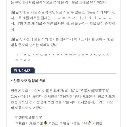
는 속담에서처럼 전통적으로 쓰여 온 것이므로 그대로 유지하였다.
[붙임 1]
한글 자모 스물넉 자만으로 적을 수 없는 소리들을 적기 위하여,
자모 두 개를 어우른 글자인 ‘ㄲ, ㄸ, ㅃ, ㅆ, ㅉ’, ‘ㅐ, ㅒ, ㅔ, ㅖ, ㅘ, ㅚ, ㅝ,
ㅟ, ㅢ’와 자모 세 개를 어우른 글자인 ‘ㅙ, ㅞ’를 쓴다는 것을 보여 준 것이
다.
[붙임 2]
사전에 올릴 적의 순서를 명확하게 하려고 제시한 것이다. 한편
받침 글자의 순서는 아래와 같다.
ㄱ ㄲ ㄳ ㄴ ㄵ ㄶ ㄷ ㄹ ㄺ ㄻ ㄼ ㄽ ㄾ ㄿ ㅀ ㅁ ㅂ ㅄ ㅅ ㅆ ㅇ ㅈ ㅊ
ㅋ ㅌ ㅍ ㅎ
더 알아보기
한글 자모 명칭의 유래
한글 자모의 수, 순서, 이름은 최세진(崔世珍)의 “훈몽자회(訓蒙字會)
(1527)”에서 비롯한다. 최세진은 “훈몽자회” 범례(凡例)에서 한글 자모가
초성에 쓰인 것과 종성에 쓰인 것을 짝을 지어 표시했는데, 그것이 자모
의 이름으로 이어졌다.
初聲終聲通用八字
ㄱ其役 ㄴ尼隱 ㄷ池
ㄹ梨乙 ㅁ眉音 ㅂ非邑 ㅅ時
ㆁ異凝