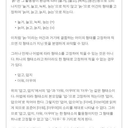
‘늙-’은 그 활용형이 환경에 따라 [늘거], [늘꼬], [늑찌], [능는] 등으로 소리
나지만 ‘늘거, 늘꼬, 늑찌, 능는’으로 적지 않고 ‘늙-’으로 어간의 형태를 고
정하여 ‘늙어, 늙고, 늙지, 늙는’으로 적는다.
늘거, 늘꼬, 늑찌, 능는 (×)
늙어, 늙고, 늙지, 늙는 (○)
이처럼 ‘늙-­’이라는 어간과 거기에 결합하는 어미의 형태를 고정하여 적
으면 각 형태소가 지닌 뜻을 분명하게 파악할 수 있다.
그러나 언제나 어법에 따라 형태소를 고정하여 적을 수 있는 것은 아니
다. 하나의 형태소라고 하더라도 한 형태로 고정하여 적을 수 없는 경우
가 있다.
덥고, 덥지
더워, 더우며
위의 ‘덥고, 덥지’에서의 ‘덥-­’과 ‘더워, 더우며’의 ‘더우-­’는 같은 형태소이
다. 어법에 따라 형태소의 본모양을 ‘덥-­’으로 고정하여 적는다면 ‘덥어,
덥으며’로 적어야 한다. 그렇지만 ‘덥어, 덥으며’는 [더버], [더브며]로 읽히
게 되므로 표준어 [더워], [더우며]의 소리를 제대로 나타낼 수 없다. 그러
므로 ‘덥고, 덥지, 더워, 더우며’는 한 형태소의 활용형이지만 그 형태를
하나로 고정할 수 없고 ‘덥-’, ‘더우-’ 두 가지로 적게 된다.