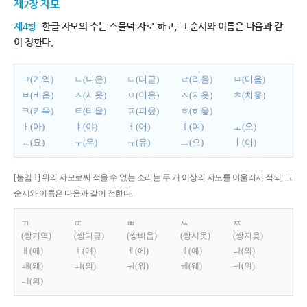
제2장 자모
제4항
한글 자모의 수는 스물넉 자로 하고, 그 순서와 이름은 다음과 같
이 정한다.
ㄱ(기역)
ㄴ(니은)
ㄷ(디귿)
ㄹ(리을)
ㅁ(미음)
ㅂ(비읍)
ㅅ(시옷)
ㅇ(이응)
ㅈ(지읒)
ㅊ(치읓)
ㅋ(키읔)
ㅌ(티읕)
ㅍ(피읖)
ㅎ(히읗)
ㅏ(아)
ㅑ(야)
ㅓ(어)
ㅕ(여)
ㅗ(오)
ㅛ(요)
ㅜ(우)
ㅠ(유)
ㅡ(으)
ㅣ(이)
[붙임 1] 위의 자모로써 적을 수 없는 소리는 두 개 이상의 자모를 어울러서 적되, 그
순서와 이름은 다음과 같이 정한다.
ㄲ
ㄸ
ㅃ
ㅆ
ㅉ
(쌍기역)
(쌍디귿)
(쌍비읍)
(쌍시옷)
(쌍지읒)
ㅐ(애)
ㅒ(얘)
ㅔ(에)
ㅖ(예)
ㅘ(와)
ㅙ(왜)
ㅚ(외)
ㅝ(워)
ㅞ(웨)
ㅟ(위)
ㅢ(의)