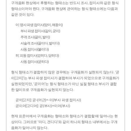
구개음화 현상에서 후행하는 형태소는 반드시 조사, 접미사와 같은 형식
형태소이어야 한다. 구개음화 현상에 관여하는 형식 형태소에는 다음과
같은 것이 있다.
이: 명사 파생 접미사(맏이, 해돋이)
부사 파생 접미사(같이, 굳이)
주격 조사(끝이, 밭이)
서술격 조사(끝이다, 밭이다)
사동 접미사(붙이다)
히: 피동 접미사(걷히다, 닫히다)
사동 접미사(굳히다)
형식 형태소가 결합하지 않은 경우에는 구개음화가 실현되지 않는다. ‘곧
이[고지]’는 부사 파생 접미사가 결합하여 부사가 되었으므로 구개음화가
실현되었지만, ‘곧이어’는 형식 형태소가 아닌 실질 형태소 부사가 결합
한 말이므로 구개음화가 실현되지 않는다.
곧이[고지]: 곧-­(어근)+­-이(부사 파생 접미사)
곧이어[고디어]: 곧(부사)+이어(부사)
현재 표준어에서 구개음화는 형태소와 형태소가 결합할 때 일어나는 현
상이다. 그러므로 ‘마디, 견디다’와 같이 하나의 형태소 내부에서는 구개
음화가 일어나지 않는다.