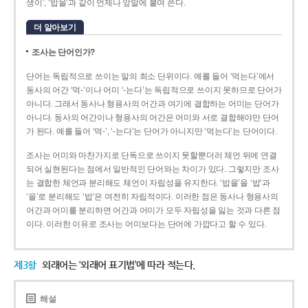
생이’, ‘밥을’과 같이 언제나 앞말에 붙여 쓴다.
더 알아보기
조사는 단어인가?
단어는 독립적으로 쓰이는 말의 최소 단위이다. 예를 들어 ‘먹는다’에서
동사의 어간 ‘먹-­’이나 어미 ‘­-는다’는 독립적으로 쓰이지 못하므로 단어가
아니다. 그래서 동사나 형용사의 어간과 여기에 결합하는 어미는 단어가
아니다. 동사의 어간이나 형용사의 어간은 어미와 서로 결합해야만 단어
가 된다. 예를 들어 ‘먹-’, ‘-는다’는 단어가 아니지만 ‘먹는다’는 단어이다.
조사는 어미와 마찬가지로 단독으로 쓰이지 못할뿐더러 체언 뒤에 연결
되어 실현된다는 점에서 일반적인 단어와는 차이가 있다. 그렇지만 조사
는 결합한 체언과 분리해도 체언이 자립성을 유지한다. ‘밥을’을 ‘밥’과
‘을’로 분리해도 ‘밥’은 여전히 자립적이다. 이러한 점은 동사나 형용사의
어간과 어미를 분리하면 어간과 어미가 모두 자립성을 잃는 것과 다른 점
이다. 이러한 이유로 조사는 어미보다는 단어에 가깝다고 할 수 있다.
제3항
외래어는 ‘외래어 표기법’에 따라 적는다.
해설