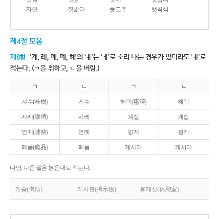
자칫
짓밟다
풋고추
햇곡식
제4절 모음
제8항
‘계, 례, 몌, 폐, 혜’의 ‘ㅖ’는 ‘ㅔ’로 소리 나는 경우가 있더라도 ‘ㅖ’로
적는다. (ㄱ을 취하고, ㄴ을 버림.)
ㄱ
ㄴ
ㄱ
ㄴ
계수(桂樹)
게수
혜택(惠澤)
헤택
사례(謝禮)
사레
계집
게집
연몌(連袂)
연메
핑계
핑게
폐품(廢品)
페품
계시다
게시다
다만, 다음 말은 본음대로 적는다.
게송(偈頌)
게시판(揭示板)
휴게실(休憩室)