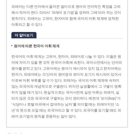
외래어는 다른 언어에서 들어온 말이므로 원어의 언어적인 특징을 고려
해서 적어야 한다. 따라서 ‘외래어 표기법’을 정하여 그에 따라 적는 것이
원칙이다. 외래어는 고유어, 한자어와 함께 국어의 어휘 체계에 정착한
어휘라고 할 수 있다.
더 알아보기
원어에 따른 한국어 어휘 체계
한국어의 어휘 체계는 고유어, 한자어, 외래어로 나눌 수 있다. 이들은 원
어에 차이가 있을 뿐 모두 한국어 어휘에 속한다. 국어사전에서는 단어의
원어를 밝히고 있다. 고유어에는 원어가 제시되어 있지 않고 한자어에는
한자가, 외래어에는 각 단어의 원어명과 로마자 표기가 제시되어 있어서
이로써 어휘 부류를 알 수가 있다. 외래어는 국어의 어휘 체계에 속하지
않는 외국어와 개념적으로 구별된다. 하지만 실생활에서 그 구별이 명확
하지 않을 때가 있다. 현실적으로는 국어사전에 실린 어휘는 외래어, 실
리지 않은 것은 외국어로 구별하는 것이 편리하다. 예컨대 ‘보이(boy)’가
‘식당이나 호텔 따위에서 접대하는 남자’를 의미할 때는 외래어지만 ‘소
년’의 뜻으로 쓰일 때는 외국어라고 할 수 있다. 외국어를 표기할 때도 외
래어 표기법의 원칙을 준용하는 일이 많다.