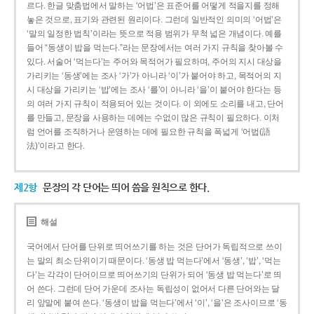
르다. 한글 맞춤법에서 말하는 ‘어법’은 표준어를 어떻게 적을지를 정해
놓은 것으로, 표기와 관련된 원리이다. 그런데 일반적인 의미의 ‘어법’은
‘말의 일정한 법칙’이라는 뜻으로 적용 범위가 무척 넓은 개념이다. 예를
들어 “동생이 밥을 먹는다.”라는 문장에서는 여러 가지 규칙을 찾아볼 수
있다. 서술어 ‘먹는다’는 주어와 목적어가 필요하며, 주어의 지시 대상을
가리키는 ‘동생’에는 조사 ‘가’가 아니라 ‘이’가 붙어야 하고, 목적어의 지
시 대상을 가리키는 ‘밥’에는 조사 ‘를’이 아니라 ‘을’이 붙어야 한다는 등
의 여러 가지 규칙이 적용되어 있는 것이다. 이 외에도 소리를 내고, 단어
를 만들고, 문장을 사용하는 데에는 수없이 많은 규칙이 필요하다. 이처
럼 언어를 조직하거나 운영하는 데에 필요한 규칙을 폭넓게 ‘어법(語
法)’이라고 한다.
제2항
문장의 각 단어는 띄어 씀을 원칙으로 한다.
해설
국어에서 단어를 단위로 띄어쓰기를 하는 것은 단어가 독립적으로 쓰이
는 말의 최소 단위이기 때문이다. ‘동생 밥 먹는다’에서 ‘동생’, ‘밥’, ‘먹는
다’는 각각이 단어이므로 띄어쓰기의 단위가 되어 ‘동생 밥 먹는다’로 띄
어 쓴다. 그런데 단어 가운데 조사는 독립성이 없어서 다른 단어와는 달
리 앞말에 붙여 쓴다. ‘동생이 밥을 먹는다’에서 ‘이’, ‘을’은 조사이므로 ‘동