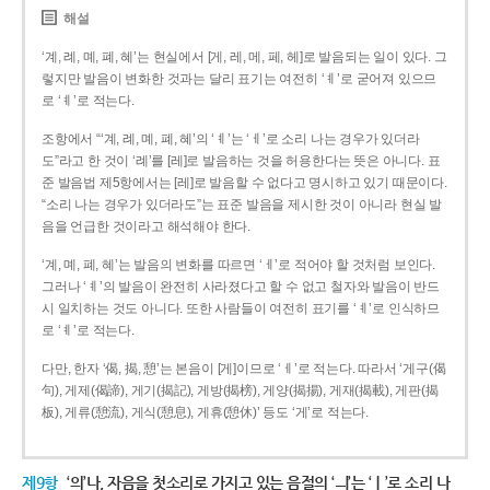
해설
‘계, 례, 몌, 폐, 혜’는 현실에서 [게, 레, 메, 페, 헤]로 발음되는 일이 있다. 그
렇지만 발음이 변화한 것과는 달리 표기는 여전히 ‘ㅖ’로 굳어져 있으므
로 ‘ㅖ’로 적는다.
조항에서 “‘계, 례, 몌, 폐, 혜’의 ‘ㅖ’는 ‘ㅔ’로 소리 나는 경우가 있더라
도”라고 한 것이 ‘례’를 [레]로 발음하는 것을 허용한다는 뜻은 아니다. 표
준 발음법 제5항에서는 [레]로 발음할 수 없다고 명시하고 있기 때문이다.
“소리 나는 경우가 있더라도”는 표준 발음을 제시한 것이 아니라 현실 발
음을 언급한 것이라고 해석해야 한다.
‘계, 몌, 폐, 혜’는 발음의 변화를 따르면 ‘ㅔ’로 적어야 할 것처럼 보인다.
그러나 ‘ㅖ’의 발음이 완전히 사라졌다고 할 수 없고 철자와 발음이 반드
시 일치하는 것도 아니다. 또한 사람들이 여전히 표기를 ‘ㅖ’로 인식하므
로 ‘ㅖ’로 적는다.
다만, 한자 ‘偈, 揭, 憩’는 본음이 [게]이므로 ‘ㅔ’로 적는다. 따라서 ‘게구(偈
句), 게제(偈諦), 게기(揭記), 게방(揭榜), 게양(揭揚), 게재(揭載), 게판(揭
板), 게류(憩流), 게식(憩息), 게휴(憩休)’ 등도 ‘게’로 적는다.
제9항
‘의’나, 자음을 첫소리로 가지고 있는 음절의 ‘ㅢ’는 ‘ㅣ’로 소리 나