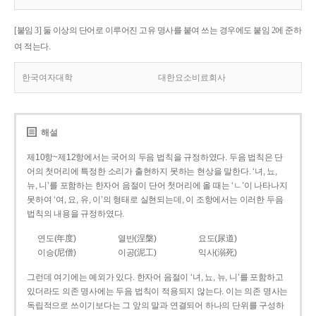
[붙임 3] 둘 이상의 단어로 이루어진 고유 명사를 붙여 쓰는 경우에도 붙임 2에 준하
여 적는다.
한국여자대학
대한요소비료회사
해설
제10항~제12항에서는 국어의 두음 법칙을 규정하였다. 두음 법칙은 단
어의 첫머리에 특정한 소리가 출현하지 못하는 현상을 말한다. ‘녀, 뇨,
뉴, 니’를 포함하는 한자어 음절이 단어 첫머리에 올 때는 ‘ㄴ’이 나타나지
못하여 ‘여, 요, 유, 이’의 형태로 실현되는데, 이 조항에서는 이러한 두음
법칙의 내용을 규정하였다.
연도(年度)
열반(涅槃)
요도(尿道)
이승(尼僧)
이공(泥工)
익사(溺死)
그런데 여기에는 예외가 있다. 한자어 음절이 ‘녀, 뇨, 뉴, 니’를 포함하고
있더라도 의존 명사에는 두음 법칙이 적용되지 않는다. 이는 의존 명사는
독립적으로 쓰이기보다는 그 앞의 말과 연결되어 하나의 단위를 구성하