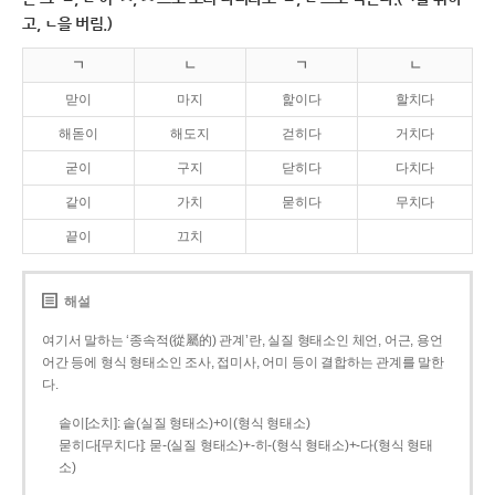
고, ㄴ을 버림.)
ㄱ
ㄴ
ㄱ
ㄴ
맏이
마지
핥이다
할치다
해돋이
해도지
걷히다
거치다
굳이
구지
닫히다
다치다
같이
가치
묻히다
무치다
끝이
끄치
해설
여기서 말하는 ‘종속적(從屬的) 관계’란, 실질 형태소인 체언, 어근, 용언
어간 등에 형식 형태소인 조사, 접미사, 어미 등이 결합하는 관계를 말한
다.
솥이[소치]: 솥(실질 형태소)+이(형식 형태소)
묻히다[무치다]: 묻­-(실질 형태소)+­-히­-(형식 형태소)+-다(형식 형태
소)