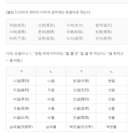
[붙임 1] 단어의 첫머리 이외의 경우에는 본음대로 적는다.
개량(改良)
선량(善良)
수력(水力)
협력(協力)
사례(謝禮)
혼례(婚禮)
와룡(臥龍)
쌍룡(雙龍)
하류(下流)
급류(急流)
도리(道理)
진리(眞理)
다만, 모음이나 ‘ㄴ’ 받침 뒤에 이어지는 ‘렬, 률’은 ‘열, 율’로 적는다.(ㄱ을 취하고
ㄴ을 버림.)
ㄱ
ㄴ
ㄱ
ㄴ
나열(羅列)
나렬
분열(分裂)
분렬
치열(齒列)
치렬
선열(先烈)
선렬
비열(卑劣)
비렬
진열(陳列)
진렬
규율(規律)
규률
선율(旋律)
선률
비율(比率)
비률
전율(戰慄)
전률
실패율(失敗率)
실패률
백분율(百分率)
백분률