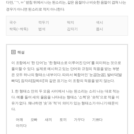
다만, ‘ㄱ, ㅂ’ 받침 뒤에서 나는 된소리는, 같은 음절이나 비슷한 음절이 겹쳐 나는
경우가 아니면 된소리로 적지 아니한다.
국수
깍두기
딱지
색시
싹둑(~싹둑)
법석
갑자기
몹시
해설
이 조항에서 ‘한 단어’는 ‘한 형태소로 이루어진 단어’를 의미하는 것으로
풀이할 수 있다. 실제로 예시하고 있는 단어와 규정의 적용을 받는 부분
은 모두 하나의 형태소 내부이다. 따라서 복합어인 ‘눈곱[눈꼽], 발바닥[발
빠닥], 잠자리[잠짜리]’와 같은 표기는 이 조항의 적용을 받지 않는다.
1. 한 형태소 안의 두 모음 사이에서 나는 된소리는 소리 나는 대로 적는
다. 예를 들어 새의 울음을 나타내는 형태소 ‘소쩍’은 ‘솟적’으로 적을 이
유가 없다. 왜냐하면 ‘솟’과 ‘적’이 의미가 있는 형태소가 아니기 때문이
다.
어깨
오빠
새끼
토끼
가꾸다
기쁘다
아끼다