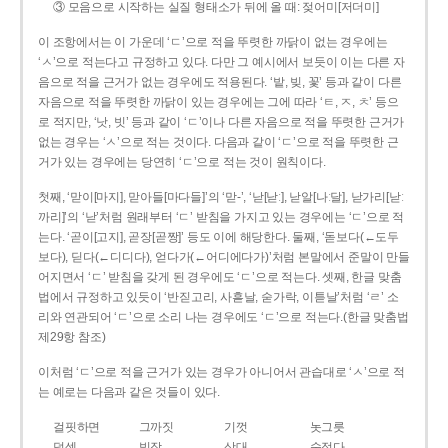
③ 모음으로 시작하는 실질 형태소가 뒤에 올 때: 젖어미[저더미]
이 조항에서는 이 가운데 ‘ㄷ’으로 적을 뚜렷한 까닭이 없는 경우에는
‘ㅅ’으로 적는다고 규정하고 있다. 다만 그 예시에서 보듯이 이는 다른 자
음으로 적을 근거가 없는 경우에도 적용된다. ‘밭, 빚, 꽃’ 등과 같이 다른
자음으로 적을 뚜렷한 까닭이 있는 경우에는 그에 따라 ‘ㅌ, ㅈ, ㅊ’ 등으
로 적지만, ‘낫, 빗’ 등과 같이 ‘ㄷ’이나 다른 자음으로 적을 뚜렷한 근거가
없는 경우는 ‘ㅅ’으로 적는 것이다. 다음과 같이 ‘ㄷ’으로 적을 뚜렷한 근
거가 있는 경우에는 당연히 ‘ㄷ’으로 적는 것이 원칙이다.
첫째, ‘맏이[마지], 맏아들[마다들]’의 ‘맏-’, ‘낟[낟ː], 낟알[나ː달], 낟가리[낟ː
까리]’의 ‘낟’처럼 원래부터 ‘ㄷ’ 받침을 가지고 있는 경우에는 ‘ㄷ’으로 적
는다. ‘곧이[고지], 곧장[곧짱]’ 등도 이에 해당한다. 둘째, ‘돋보다(←도두
보다), 딛다(←디디다), 얻다가(←어디에다가)’처럼 본말에서 준말이 만들
어지면서 ‘ㄷ’ 받침을 갖게 된 경우에도 ‘ㄷ’으로 적는다. 셋째, 한글 맞춤
법에서 규정하고 있듯이 ‘반짇고리, 사흗날, 숟가락, 이튿날’처럼 ‘ㄹ’ 소
리와 연관되어 ‘ㄷ’으로 소리 나는 경우에도 ‘ㄷ’으로 적는다.(한글 맞춤법
제29항 참조)
이처럼 ‘ㄷ’으로 적을 근거가 있는 경우가 아니어서 관습대로 ‘ㅅ’으로 적
는 예로는 다음과 같은 것들이 있다.
걸핏하면
그까짓
기껏
놋그릇
덧셈
빗장
삿대
숫접다