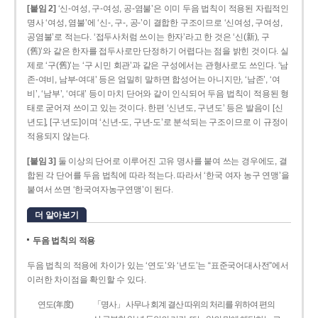
[붙임 2]
‘신-여성, 구-여성, 공-염불’은 이미 두음 법칙이 적용된 자립적인
명사 ‘여성, 염불’에 ‘신-, 구-, 공-’이 결합한 구조이므로 ‘신여성, 구여성,
공염불’로 적는다. ‘접두사처럼 쓰이는 한자’라고 한 것은 ‘신(新), 구
(舊)’와 같은 한자를 접두사로만 단정하기 어렵다는 점을 밝힌 것이다. 실
제로 ‘구(舊)’는 ‘구 시민 회관’과 같은 구성에서는 관형사로도 쓰인다. ‘남
존­-여비, 남부-­여대’ 등은 엄밀히 말하면 합성어는 아니지만, ‘남존’, ‘여
비’, ‘남부’, ‘여대’ 등이 마치 단어와 같이 인식되어 두음 법칙이 적용된 형
태로 굳어져 쓰이고 있는 것이다. 한편 ‘신년도, 구년도’ 등은 발음이 [신
년도], [구ː년도]이며 ‘신년­-도, 구년-­도’로 분석되는 구조이므로 이 규정이
적용되지 않는다.
[붙임 3]
둘 이상의 단어로 이루어진 고유 명사를 붙여 쓰는 경우에도, 결
합된 각 단어를 두음 법칙에 따라 적는다. 따라서 ‘한국 여자 농구 연맹’을
붙여서 쓰면 ‘한국여자농구연맹’이 된다.
더 알아보기
두음 법칙의 적용
두음 법칙의 적용에 차이가 있는 ‘연도’와 ‘년도’는 “표준국어대사전”에서
이러한 차이점을 확인할 수 있다.
연도(年度)
「명사」 사무나 회계 결산 따위의 처리를 위하여 편의