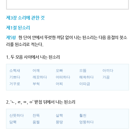
제3장 소리에 관한 것
제1절 된소리
제5항
한 단어 안에서 뚜렷한 까닭 없이 나는 된소리는 다음 음절의 첫소
리를 된소리로 적는다.
1. 두 모음 사이에서 나는 된소리
소쩍새
어깨
오빠
으뜸
아끼다
기쁘다
깨끗하다
어떠하다
해쓱하다
가끔
거꾸로
부썩
어찌
이따금
2. ‘ㄴ, ㄹ, ㅁ, ㅇ’ 받침 뒤에서 나는 된소리
산뜻하다
잔뜩
살짝
훨씬
담뿍
움찔
몽땅
엉뚱하다