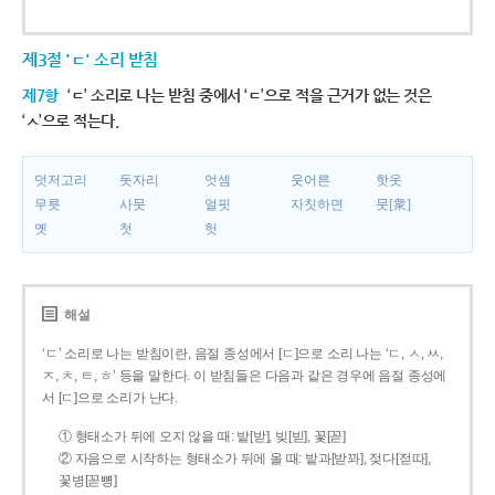
제3절 'ㄷ' 소리 받침
제7항
‘ㄷ’ 소리로 나는 받침 중에서 ‘ㄷ’으로 적을 근거가 없는 것은
‘ㅅ’으로 적는다.
덧저고리
돗자리
엇셈
웃어른
핫옷
무릇
사뭇
얼핏
자칫하면
뭇[衆]
옛
첫
헛
해설
‘ㄷ’ 소리로 나는 받침이란, 음절 종성에서 [ㄷ]으로 소리 나는 ‘ㄷ, ㅅ, ㅆ,
ㅈ, ㅊ, ㅌ, ㅎ’ 등을 말한다. 이 받침들은 다음과 같은 경우에 음절 종성에
서 [ㄷ]으로 소리가 난다.
① 형태소가 뒤에 오지 않을 때: 밭[받], 빚[빋], 꽃[꼳]
② 자음으로 시작하는 형태소가 뒤에 올 때: 밭과[받꽈], 젖다[젇따],
꽃병[꼳뼝]