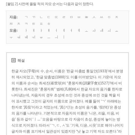
[붙임 2] 사전에 올릴 적의 자모 순서는 다음과 같이 정한다.
자음:
ㄱ
ㄲ
ㄴ
ㄷ
ㄸ
ㄹ
ㅁ
ㅂ
ㅃ
ㅅ
ㅆ
ㅇ
ㅈ
ㅉ
ㅊ
ㅋ
ㅌ
ㅍ
ㅎ
모음:
ㅏ
ㅐ
ㅑ
ㅒ
ㅓ
ㅔ
ㅕ
ㅖ
ㅗ
ㅘ
ㅙ
ㅚ
ㅛ
ㅜ
ㅝ
ㅞ
ㅟ
ㅠ
ㅡ
ㅢ
ㅣ
해설
한글 자모(字母)의 수, 순서, 이름은 ‘한글 마춤법 통일안(1933)’에서 분명
히 제시되었고, ‘한글 맞춤법(1988)’도 이를 이어받았다. 이 가운데 자모
의 이름과 순서는 최세진(崔世珍)의 “훈몽자회(訓蒙字會)(1527)”에서 비
롯한다. 최세진은 “훈몽자회” 범례(凡例)에서 한글 자모의 음가를 한자로
나타냈는데, 자음자의 경우 초성에 쓰인 것과 종성에 쓰인 것을 짝을 지
어 표시했고 그것이 글자의 이름으로 굳어졌다. 예를 들어 ‘ㄱ’ 아래에는
한자로 ‘其役’이라고 적었는데, ‘其(기)’는 초성의 음가를, ‘役(역)’은 종성
의 음가를 나타낸다. 기본적으로 자음자의 이름은 ‘니은, 리을, 미음, 비
읍’ 등과 같이 ‘ㅣㅡ’ 모음을 바탕으로 각 자음이 초성, 종성에 놓이는 방
식으로 지어졌다. 따라서 ‘ㄱ, ㄷ, ㅅ’도 ‘기윽, 디읃, 시읏’으로 해야 나머지
글자와 이름 표기에서 일관성이 있겠지만 “낫 놓고 기역 자도 모른다.”라