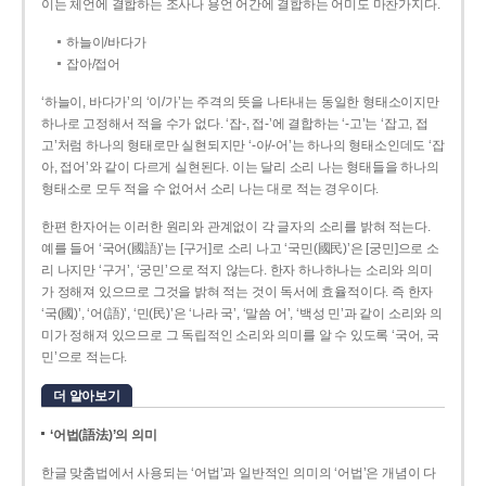
이는 체언에 결합하는 조사나 용언 어간에 결합하는 어미도 마찬가지다.
하늘이/바다가
잡아/접어
‘하늘이, 바다가’의 ‘이/가’는 주격의 뜻을 나타내는 동일한 형태소이지만
하나로 고정해서 적을 수가 없다. ‘잡-, 접-’에 결합하는 ‘-고’는 ‘잡고, 접
고’처럼 하나의 형태로만 실현되지만 ‘-아/-어’는 하나의 형태소인데도 ‘잡
아, 접어’와 같이 다르게 실현된다. 이는 달리 소리 나는 형태들을 하나의
형태소로 모두 적을 수 없어서 소리 나는 대로 적는 경우이다.
한편 한자어는 이러한 원리와 관계없이 각 글자의 소리를 밝혀 적는다.
예를 들어 ‘국어(國語)’는 [구거]로 소리 나고 ‘국민(國民)’은 [궁민]으로 소
리 나지만 ‘구거’, ‘궁민’으로 적지 않는다. 한자 하나하나는 소리와 의미
가 정해져 있으므로 그것을 밝혀 적는 것이 독서에 효율적이다. 즉 한자
‘국(國)’, ‘어(語)’, ‘민(民)’은 ‘나라 국’, ‘말씀 어’, ‘백성 민’과 같이 소리와 의
미가 정해져 있으므로 그 독립적인 소리와 의미를 알 수 있도록 ‘국어, 국
민’으로 적는다.
더 알아보기
‘어법(語法)’의 의미
한글 맞춤법에서 사용되는 ‘어법’과 일반적인 의미의 ‘어법’은 개념이 다