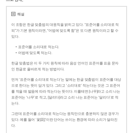
해설
이 조항은 한글 맞춤법의 대원칙을 밝히고 있다. “표준어를 소리대로 적
되”가 기본 원칙이라면, “어법에 맞도록 함”은 또 다른 원칙이라고 할 수
있다.
표준어를 소리대로 적는다.
어법에 맞도록 적는다.
한글 맞춤법은 이 두 가지 원칙에 따라 음성 언어인 표준어를 표음 문자
인 한글로 올바르게 적는 방법이다.
먼저 ‘표준어를 소리대로 적는다’는 말에는 한글 맞춤법이 표준어를 대상
으로 한다는 뜻이 담겨 있다. 그리고 ‘소리대로’ 적는다는 것은 그 표준어
를 적을 때 발음에 따라 적는다는 뜻이다. 이를테면 [나무]라고 소리 나는
표준어는 ‘나무’로 적고, [달리다]라고 소리 나는 표준어는 ‘달리다’로 적
는다.
그런데 표준어를 소리대로 적는다는 원칙만으로 충분하지 않은 경우가
있다. 예를 들어 ‘꽃[花]’이란 단어는 쓰이는 환경에 따라 소리가 달라진
다.