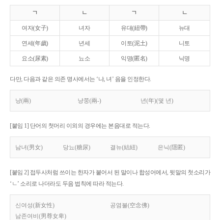
ㄱ
ㄴ
ㄱ
ㄴ
여자(女子)
녀자
유대(紐帶)
뉴대
연세(年歲)
년세
이토(泥土)
니토
요소(尿素)
뇨소
익명(匿名)
닉명
다만, 다음과 같은 의존 명사에서는 ‘냐, 녀’ 음을 인정한다.
냥(兩)
냥쭝(兩-)
년(年)(몇 년)
[붙임 1] 단어의 첫머리 이외의 경우에는 본음대로 적는다.
남녀(男女)
당뇨(糖尿)
결뉴(結紐)
은닉(隱匿)
[붙임 2] 접두사처럼 쓰이는 한자가 붙어서 된 말이나 합성어에서, 뒷말의 첫소리가
‘ㄴ’ 소리로 나더라도 두음 법칙에 따라 적는다.
신여성(新女性)
공염불(空念佛)
남존여비(男尊女卑)