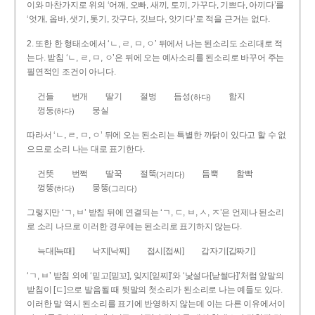
이와 마찬가지로 위의 ‘어깨, 오빠, 새끼, 토끼, 가꾸다, 기쁘다, 아끼다’를
‘엇개, 옵바, 샛기, 톳기, 갓구다, 깃브다, 앗기다’로 적을 근거는 없다.
2. 또한 한 형태소에서 ‘ㄴ, ㄹ, ㅁ, ㅇ’ 뒤에서 나는 된소리도 소리대로 적
는다. 받침 ‘ㄴ, ㄹ, ㅁ, ㅇ’은 뒤에 오는 예사소리를 된소리로 바꾸어 주는
필연적인 조건이 아니다.
건들
번개
딸기
절벙
듬성
함지
(하다)
껑둥
뭉실
(하다)
따라서 ‘ㄴ, ㄹ, ㅁ, ㅇ’ 뒤에 오는 된소리는 특별한 까닭이 있다고 할 수 없
으므로 소리 나는 대로 표기한다.
건뜻
번쩍
딸꾹
절뚝
듬뿍
함빡
(거리다)
껑뚱
뭉뚱
(하다)
(그리다)
그렇지만 ‘ㄱ, ㅂ’ 받침 뒤에 연결되는 ‘ㄱ, ㄷ, ㅂ, ㅅ, ㅈ’은 언제나 된소리
로 소리 나므로 이러한 경우에는 된소리로 표기하지 않는다.
늑대[늑때]
낙지[낙찌]
접시[접씨]
갑자기[갑짜기]
‘ㄱ, ㅂ’ 받침 외에 ‘믿고[믿꼬], 잊지[읻찌]’와 ‘낯설다[낟썰다]’처럼 앞말의
받침이 [ㄷ]으로 발음될 때 뒷말의 첫소리가 된소리로 나는 예들도 있다.
이러한 말 역시 된소리를 표기에 반영하지 않는데 이는 다른 이유에서이