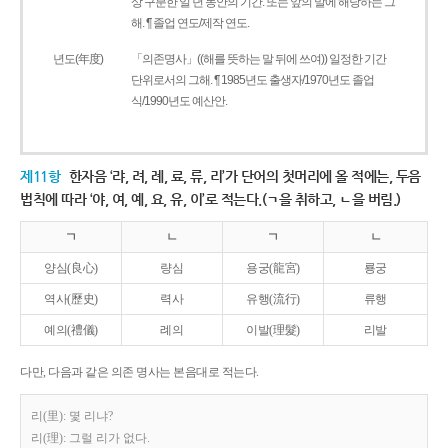
상 구분한 일 년 동안의 기간. 또는 앞의 말에 해당하는 그
해. ¶ 졸업 연도/제작 연도.
년도(年度)
「의존명사」((해를 뜻하는 말 뒤에 쓰여)) 일정한 기간
단위로서의 그해. ¶ 1985년도 출생자/1970년도 졸업
식/1990년도 예산안.
제11항
한자음 ‘랴, 려, 례, 료, 류, 리’가 단어의 첫머리에 올 적에는, 두음
법칙에 따라 ‘야, 여, 예, 요, 유, 이’로 적는다.(ㄱ을 취하고, ㄴ을 버림.)
ㄱ
ㄴ
ㄱ
ㄴ
양심(良心)
량심
용궁(龍宮)
룡궁
역사(歷史)
력사
유행(流行)
류행
예의(禮儀)
례의
이발(理髮)
리발
다만, 다음과 같은 의존 명사는 본음대로 적는다.
리(里): 몇 리냐?
리(理): 그럴 리가 없다.