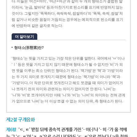
다. 이들은 ‘어간+어미’, ‘어근+어근’과 같이 두 개의 형태소가 결합된 말
이라서, ‘눈곱, 발바닥’ 등과 마찬가지로 된소리를 표기에 반영하지 않는
것이다. 그렇지만 ‘똑똑하다, 쓱싹쓱싹, 쌉쌀하다’의 ‘똑똑, 쓱싹, 쌉쌀’처
럼 같거나 비슷한 음절이 거듭되는 경우에는 예외적으로 된소리를 표기
에 반영하여 같은 글자로 적는다.
더 알아보기
형태소(形態素)란?
‘형태소’는 뜻을 가지고 있는 가장 작은 단위를 말한다. 국어에서 ‘ㅂ’이나
‘ㅣ’ 등은 뜻을 가지고 있지 않기 때문에 형태소가 될 수 없지만 ‘비’가 되
면 뜻을 이루는 최소 단위인 형태소가 된다. ‘책가방’은 ‘책’과 ‘가방’이라
는 두 가지 의미로 쪼개지기 때문에 형태소는 ‘책가방’이 아니라 ‘책’과
‘가방’이다. 더 작은 단위로 쪼개진다고 해도 쪼갰을 때 의미가 없어지거
나 쪼개기 전의 의미와 관련되는 의미가 없어지면 안 된다. ‘나비’는
‘나’와 ‘비’로 쪼개어지지만 이때 ‘나’와 ‘비’는 ‘나비’의 의미와는 전혀 관계
가 없으므로 ‘나비’는 더 이상 쪼갤 수 없는 의미 단위, 즉 형태소가 된다.
제2절 구개음화
제6항
‘ㄷ, ㅌ’ 받침 뒤에 종속적 관계를 가진 ‘- 이(-)’나 ‘- 히 -’가 올 적에
는 그 ‘ㄷ, ㅌ’이 ‘ㅈ, ㅊ’으로 소리 나더라도 ‘ㄷ, ㅌ’으로 적는다.(ㄱ을 취하