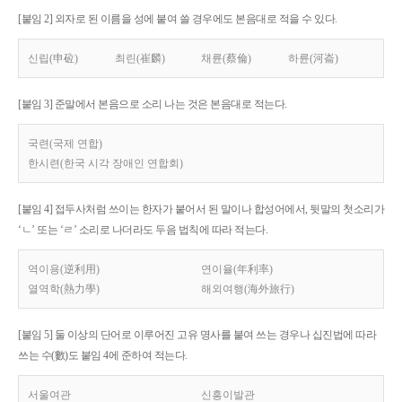
[붙임 2] 외자로 된 이름을 성에 붙여 쓸 경우에도 본음대로 적을 수 있다.
신립(申砬)
최린(崔麟)
채륜(蔡倫)
하륜(河崙)
[붙임 3] 준말에서 본음으로 소리 나는 것은 본음대로 적는다.
국련(국제 연합)
한시련(한국 시각 장애인 연합회)
[붙임 4] 접두사처럼 쓰이는 한자가 붙어서 된 말이나 합성어에서, 뒷말의 첫소리가
‘ㄴ’ 또는 ‘ㄹ’ 소리로 나더라도 두음 법칙에 따라 적는다.
역이용(逆利用)
연이율(年利率)
열역학(熱力學)
해외여행(海外旅行)
[붙임 5] 둘 이상의 단어로 이루어진 고유 명사를 붙여 쓰는 경우나 십진법에 따라
쓰는 수(數)도 붙임 4에 준하여 적는다.
서울여관
신흥이발관