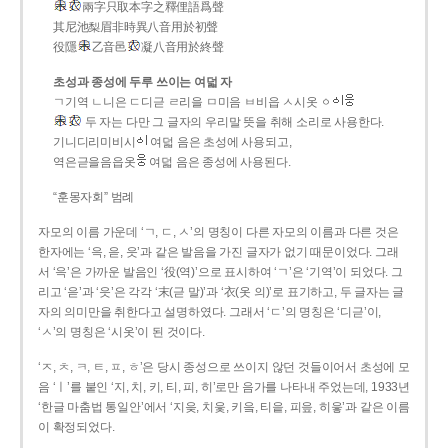
兩字只取本字之釋俚語爲聲
其尼池梨眉非時異八音用於初聲
役隱
乙音邑
凝八音用於終聲
초성과 종성에 두루 쓰이는 여덟 자
ㄱ기역 ㄴ니은 ㄷ디귿 ㄹ리을 ㅁ미음 ㅂ비읍 ㅅ시옷 ㆁ
두 자는 다만 그 글자의 우리말 뜻을 취해 소리로 사용한다.
기니디리미비시
여덟 음은 초성에 사용되고,
역은귿을음읍옷
여덟 음은 종성에 사용된다.
“훈몽자회” 범례
자모의 이름 가운데 ‘ㄱ, ㄷ, ㅅ’의 명칭이 다른 자모의 이름과 다른 것은
한자에는 ‘윽, 읃, 읏’과 같은 발음을 가진 글자가 없기 때문이었다. 그래
서 ‘윽’은 가까운 발음인 ‘役(역)’으로 표시하여 ‘ㄱ’은 ‘기역’이 되었다. 그
리고 ‘읃’과 ‘읏’은 각각 ‘末(귿 말)’과 ‘衣(옷 의)’로 표기하고, 두 글자는 글
자의 의미만을 취한다고 설명하였다. 그래서 ‘ㄷ’의 명칭은 ‘디귿’이,
‘ㅅ’의 명칭은 ‘시옷’이 된 것이다.
‘ㅈ, ㅊ, ㅋ, ㅌ, ㅍ, ㅎ’은 당시 종성으로 쓰이지 않던 것들이어서 초성에 모
음 ‘ㅣ’를 붙인 ‘지, 치, 키, 티, 피, 히’로만 음가를 나타내 주었는데, 1933년
‘한글 마춤법 통일안’에서 ‘지읒, 치읓, 키읔, 티읕, 피읖, 히읗’과 같은 이름
이 확정되었다.