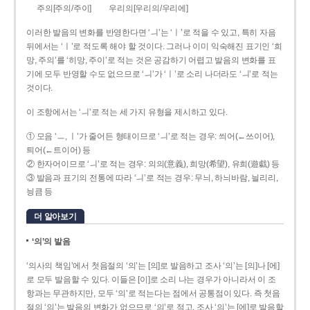
주의[주의/주이]
우리의[우리의/우리에]
이러한 발음의 변화를 반영한다면 ‘ㅢ’는 ‘ㅣ’로 적을 수 있고, 특히 자음
뒤에서는 ‘ㅣ’로 적도록 해야 할 것이다. 그러나 이미 익숙해진 표기인 ‘희
망, 주의’를 ‘히망, 주이’로 적는 것은 공감하기 어렵고 발음의 변화를 표
기에 모두 반영할 수도 없으므로 ‘ㅢ’가 ‘ㅣ’로 소리 나더라도 ‘ㅢ’로 적는
것이다.
이 조항에서는 ‘ㅢ’로 적는 세 가지 유형을 제시하고 있다.
① 모음 ‘ㅡ, ㅣ’가 줄어든 형태이므로 ‘ㅢ’로 적는 경우: 씌어(←쓰이어),
틔어(←트이어) 등
② 한자어이므로 ‘ㅢ’로 적는 경우: 의의(意義), 희망(希望), 유희(遊戱) 등
③ 발음과 표기의 전통에 따라 ‘ㅢ’로 적는 경우: 무늬, 하늬바람, 늴리리,
닁큼 등
더 알아보기
‘의’의 발음
‘의사의 책임’에서 첫음절의 ‘의’는 [의]로 발음하고 조사 ‘의’는 [의]나 [에]
로 모두 발음할 수 있다. 이들은 [이]로 소리 나는 경우가 아니라서 이 조
항과는 무관하지만, 모두 ‘의’로 적는다는 점에서 공통점이 있다. 즉 첫음
절의 ‘의’는 발음의 변화가 없으므로 ‘의’로 적고, 조사 ‘의’는 [에]로 발음할