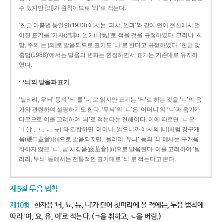
수 있지만 [의]가 원칙이므로 ‘의’로 적는다.
‘한글 마춤법 통일안(1933)’에서는 ‘긔챠, 일긔’와 같이 언어 현실에서 멀
어진 표기를 ‘기차(汽車), 일기(日氣)’로 적을 것을 규정하였다. 그러나 ‘희
망, 주의’는 [의]로 발음되므로 표기도 ‘ㅢ’로 한다고 규정하였다. ‘한글 맞
춤법(1988)’에서는 발음의 변화는 인정하면서 표기는 기존대로 유지하
였다.
‘늬’의 발음과 표기
‘늴리리, 무늬’ 등의 ‘늬’를 ‘니’로 읽지만 표기는 ‘늬’로 하는 것을 ‘ㄴ’의 음
가와 관련하여 설명하기도 한다. ‘무늬’의 ‘ㄴ’은 ‘어머니’의 ‘ㄴ’과 음가가
다르므로 이를 고려하여 ‘늬’로 적는다는 견해이다. 이에 따르면 ‘ㄴ’은
‘ㅣ(ㅑ, ㅕ, ㅛ, ㅠ)’와 결합하면 ‘어머니, 읽으니까’에서의 [니]처럼 경구개
음(硬口蓋音) [ɲ]으로 발음되지만, ‘늴리리, 무늬’ 등의 ‘늬’에서는 구개음
화하지 않은 ‘ㄴ’, 곧 치경음(齒莖音) [n]으로 발음된다. 이를 고려하여 ‘늴
리리, 무늬’ 등에서는 전통적인 표기대로 ‘늬’로 적는다고 본다.
제5절 두음 법칙
제10항
한자음 ‘녀, 뇨, 뉴, 니’가 단어 첫머리에 올 적에는, 두음 법칙에
따라 ‘여, 요, 유, 이’로 적는다. (ㄱ을 취하고, ㄴ을 버림.)