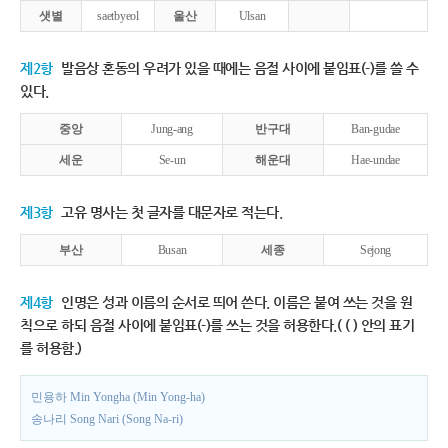
샛별
saetbyeol
울산
Ulsan
제2항
발음상 혼동의 우려가 있을 때에는 음절 사이에 붙임표(-)를 쓸 수
있다.
중앙
Jung-ang
반구대
Ban-gudae
세운
Se-un
해운대
Hae-undae
제3항
고유 명사는 첫 글자를 대문자로 적는다.
부산
Busan
세종
Sejong
제4항
인명은 성과 이름의 순서로 띄어 쓴다. 이름은 붙여 쓰는 것을 원
칙으로 하되 음절 사이에 붙임표(-)를 쓰는 것을 허용한다.( ( ) 안의 표기
를 허용함.)
민용하 Min Yongha (Min Yong-ha)
송나리 Song Nari (Song Na-ri)