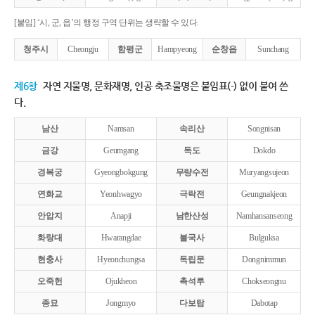
[붙임] ‘시, 군, 읍’의 행정 구역 단위는 생략할 수 있다.
청주시
Cheongju
함평군
Hampyeong
순창읍
Sunchang
제6항
자연 지물명, 문화재명, 인공 축조물명은 붙임표(-) 없이 붙여 쓴
다.
남산
Namsan
속리산
Songnisan
금강
Geumgang
독도
Dokdo
경복궁
Gyeongbokgung
무량수전
Muryangsujeon
연화교
Yeonhwagyo
극락전
Geungnakjeon
안압지
Anapji
남한산성
Namhansanseong
화랑대
Hwarangdae
불국사
Bulguksa
현충사
Hyeonchungsa
독립문
Dongnimmun
오죽헌
Ojukheon
촉석루
Chokseongnu
종묘
Jongmyo
다보탑
Dabotap