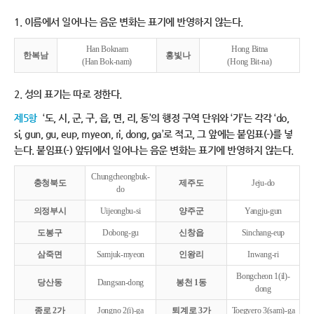
1. 이름에서 일어나는 음운 변화는 표기에 반영하지 않는다.
Han Boknam
Hong Bitna
한복남
홍빛나
(Han Bok-nam)
(Hong Bit-na)
2. 성의 표기는 따로 정한다.
제5항
‘도, 시, 군, 구, 읍, 면, 리, 동’의 행정 구역 단위와 ‘가’는 각각 ‘do,
si, gun, gu, eup, myeon, ri, dong, ga’로 적고, 그 앞에는 붙임표(-)를 넣
는다. 붙임표(-) 앞뒤에서 일어나는 음운 변화는 표기에 반영하지 않는다.
Chungcheongbuk-
충청북도
제주도
Jeju-do
do
의정부시
Uijeongbu-si
양주군
Yangju-gun
도봉구
Dobong-gu
신창읍
Sinchang-eup
삼죽면
Samjuk-myeon
인왕리
Inwang-ri
Bongcheon 1(il)-
당산동
Dangsan-dong
봉천 1동
dong
종로 2가
Jongno 2(i)-ga
퇴계로 3가
Toegyero 3(sam)-ga