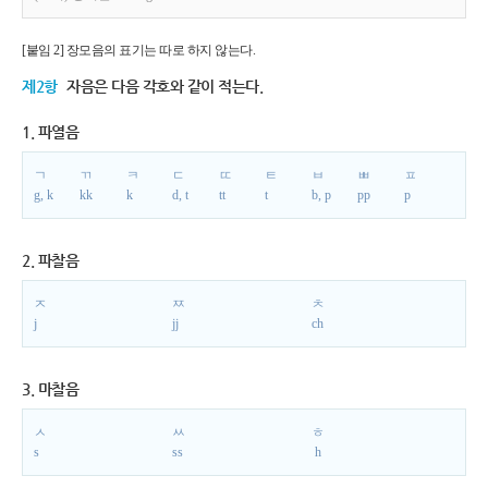
[붙임 2] 장모음의 표기는 따로 하지 않는다.
제2항
자음은 다음 각호와 같이 적는다.
1. 파열음
ㄱ
ㄲ
ㅋ
ㄷ
ㄸ
ㅌ
ㅂ
ㅃ
ㅍ
g, k
kk
k
d, t
tt
t
b, p
pp
p
2. 파찰음
ㅈ
ㅉ
ㅊ
j
jj
ch
3. 마찰음
ㅅ
ㅆ
ㅎ
s
ss
h