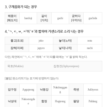
3. 구개음화가 되는 경우
해돋이
같이
굳히다
haedoji
gachi
guchida
[해도지]
[가치]
[구치다]
4. ‘ㄱ, ㄷ, ㅂ, ㅈ’이 ‘ㅎ’과 합하여 거센소리로 소리 나는 경우
좋고[조코]
joko
놓다[노타]
nota
잡혀[자펴]
japyeo
낳지[나치]
nachi
다만, 체언에서 ‘ㄱ, ㄷ, ㅂ’ 뒤에 ‘ㅎ’이 따를 때에는 ‘ㅎ’을 밝혀 적는다.
묵호(Mukho)
집현전(Jiphyeonjeon)
[붙임] 된소리되기는 표기에 반영하지 않는다.
Nakdonggan
압구정
Apgujeong
낙동강
죽변
Jukbyeon
g
Nakseongda
낙성대
합정
Hapjeong
팔당
Paldang
e