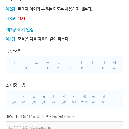
제2항
로마자 이외의 부호는 되도록 사용하지 않는다.
제3항
삭제
제2장 표기 일람
제1항
모음은 다음 각호와 같이 적는다.
1. 단모음
ㅏ
ㅓ
ㅗ
ㅜ
ㅡ
ㅣ
ㅐ
ㅔ
ㅚ
ㅟ
a
eo
o
u
eu
i
ae
e
oe
wi
2. 이중 모음
ㅑ
ㅕ
ㅛ
ㅠ
ㅒ
ㅖ
ㅘ
ㅙ
ㅝ
ㅞ
ㅢ
ya
yeo
yo
yu
yae
ye
wa
wae
wo
we
ui
[붙임 1] ‘ㅢ’는 ‘ㅣ’로 소리 나더라도 ui로 적는다.
(보기) 광희문 Gwanghuimun