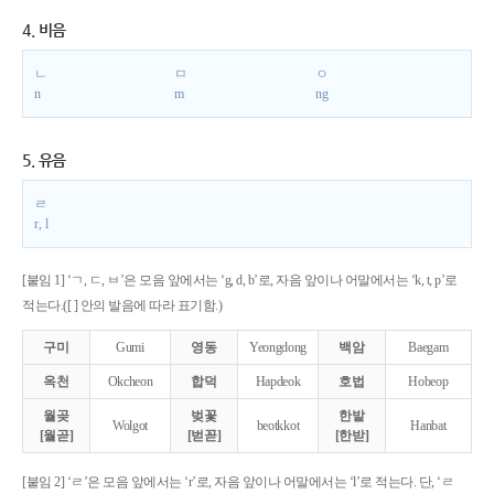
4. 비음
ㄴ
ㅁ
ㅇ
n
m
ng
5. 유음
ㄹ
r, l
[붙임 1] ‘ㄱ, ㄷ, ㅂ’은 모음 앞에서는 ‘g, d, b’로, 자음 앞이나 어말에서는 ‘k, t, p’로
적는다.([ ] 안의 발음에 따라 표기함.)
구미
Gumi
영동
Yeongdong
백암
Baegam
옥천
Okcheon
합덕
Hapdeok
호법
Hobeop
월곶
벚꽃
한밭
Wolgot
beotkkot
Hanbat
[월곧]
[벋꼳]
[한받]
[붙임 2] ‘ㄹ’은 모음 앞에서는 ‘r’로, 자음 앞이나 어말에서는 ‘l’로 적는다. 단, ‘ㄹ