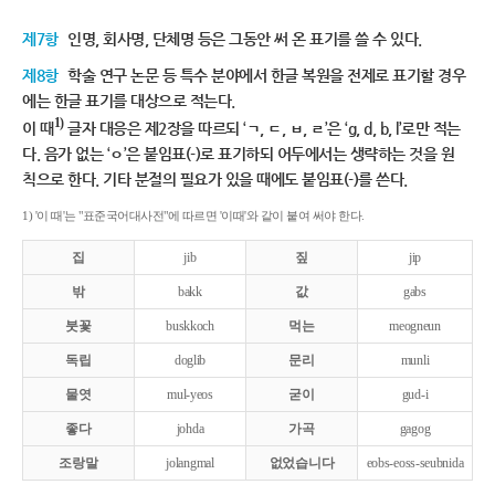
제7항
인명, 회사명, 단체명 등은 그동안 써 온 표기를 쓸 수 있다.
제8항
학술 연구 논문 등 특수 분야에서 한글 복원을 전제로 표기할 경우
에는 한글 표기를 대상으로 적는다.
1)
이 때
글자 대응은 제2장을 따르되 ‘ㄱ, ㄷ, ㅂ, ㄹ’은 ‘g, d, b, l’로만 적는
다. 음가 없는 ‘ㅇ’은 붙임표(-)로 표기하되 어두에서는 생략하는 것을 원
칙으로 한다. 기타 분절의 필요가 있을 때에도 붙임표(-)를 쓴다.
1) '이 때'는 "표준국어대사전"에 따르면 '이때'와 같이 붙여 써야 한다.
집
jib
짚
jip
밖
bakk
값
gabs
붓꽃
buskkoch
먹는
meogneun
독립
doglib
문리
munli
물엿
mul-yeos
굳이
gud-i
좋다
johda
가곡
gagog
조랑말
jolangmal
없었습니다
eobs-eoss-seubnida