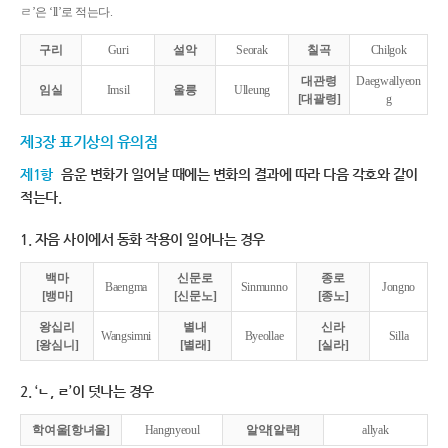
ㄹ’은 ‘ll’로 적는다.
구리
Guri
설악
Seorak
칠곡
Chilgok
대관령
Daegwallyeon
임실
Imsil
울릉
Ulleung
[대괄령]
g
제3장 표기상의 유의점
제1항
음운 변화가 일어날 때에는 변화의 결과에 따라 다음 각호와 같이
적는다.
1. 자음 사이에서 동화 작용이 일어나는 경우
백마
신문로
종로
Baengma
Sinmunno
Jongno
[뱅마]
[신문노]
[종노]
왕십리
별내
신라
Wangsimni
Byeollae
Silla
[왕심니]
[별래]
[실라]
2. ‘ㄴ, ㄹ’이 덧나는 경우
학여울[항녀울]
Hangnyeoul
알약[알략]
allyak