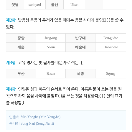
샛별
saetbyeol
울산
Ulsan
제2항
발음상 혼동의 우려가 있을 때에는 음절 사이에 붙임표(-)를 쓸 수
있다.
중앙
Jung-ang
반구대
Ban-gudae
세운
Se-un
해운대
Hae-undae
제3항
고유 명사는 첫 글자를 대문자로 적는다.
부산
Busan
세종
Sejong
제4항
인명은 성과 이름의 순서로 띄어 쓴다. 이름은 붙여 쓰는 것을 원
칙으로 하되 음절 사이에 붙임표(-)를 쓰는 것을 허용한다.( ( ) 안의 표기
를 허용함.)
민용하 Min Yongha (Min Yong-ha)
송나리 Song Nari (Song Na-ri)