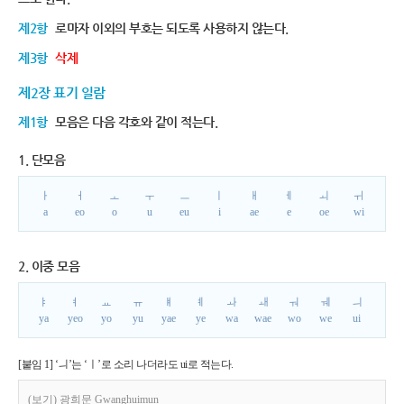
제2항
로마자 이외의 부호는 되도록 사용하지 않는다.
제3항
삭제
제2장 표기 일람
제1항
모음은 다음 각호와 같이 적는다.
1. 단모음
ㅏ
ㅓ
ㅗ
ㅜ
ㅡ
ㅣ
ㅐ
ㅔ
ㅚ
ㅟ
a
eo
o
u
eu
i
ae
e
oe
wi
2. 이중 모음
ㅑ
ㅕ
ㅛ
ㅠ
ㅒ
ㅖ
ㅘ
ㅙ
ㅝ
ㅞ
ㅢ
ya
yeo
yo
yu
yae
ye
wa
wae
wo
we
ui
[붙임 1] ‘ㅢ’는 ‘ㅣ’로 소리 나더라도 ui로 적는다.
(보기) 광희문 Gwanghuimun