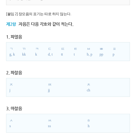
[붙임 2] 장모음의 표기는 따로 하지 않는다.
제2항
자음은 다음 각호와 같이 적는다.
1. 파열음
ㄱ
ㄲ
ㅋ
ㄷ
ㄸ
ㅌ
ㅂ
ㅃ
ㅍ
g, k
kk
k
d, t
tt
t
b, p
pp
p
2. 파찰음
ㅈ
ㅉ
ㅊ
j
jj
ch
3. 마찰음
ㅅ
ㅆ
ㅎ
s
ss
h