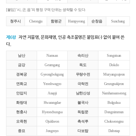
[붙임] ‘시, 군, 읍’의 행정 구역 단위는 생략할 수 있다.
청주시
Cheongju
함평군
Hampyeong
순창읍
Sunchang
제6항
자연 지물명, 문화재명, 인공 축조물명은 붙임표(-) 없이 붙여 쓴
다.
남산
Namsan
속리산
Songnisan
금강
Geumgang
독도
Dokdo
경복궁
Gyeongbokgung
무량수전
Muryangsujeon
연화교
Yeonhwagyo
극락전
Geungnakjeon
안압지
Anapji
남한산성
Namhansanseong
화랑대
Hwarangdae
불국사
Bulguksa
현충사
Hyeonchungsa
독립문
Dongnimmun
오죽헌
Ojukheon
촉석루
Chokseongnu
종묘
Jongmyo
다보탑
Dabotap