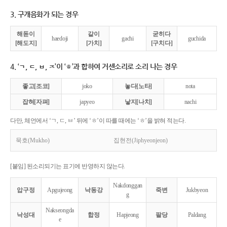
3. 구개음화가 되는 경우
해돋이
같이
굳히다
haedoji
gachi
guchida
[해도지]
[가치]
[구치다]
4. ‘ㄱ, ㄷ, ㅂ, ㅈ’이 ‘ㅎ’과 합하여 거센소리로 소리 나는 경우
좋고[조코]
joko
놓다[노타]
nota
잡혀[자펴]
japyeo
낳지[나치]
nachi
다만, 체언에서 ‘ㄱ, ㄷ, ㅂ’ 뒤에 ‘ㅎ’이 따를 때에는 ‘ㅎ’을 밝혀 적는다.
묵호(Mukho)
집현전(Jiphyeonjeon)
[붙임] 된소리되기는 표기에 반영하지 않는다.
Nakdonggan
압구정
Apgujeong
낙동강
죽변
Jukbyeon
g
Nakseongda
낙성대
합정
Hapjeong
팔당
Paldang
e