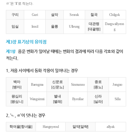
ㄹ’은 ‘ll’로 적는다.
구리
Guri
설악
Seorak
칠곡
Chilgok
대관령
Daegwallyeon
임실
Imsil
울릉
Ulleung
[대괄령]
g
제3장 표기상의 유의점
제1항
음운 변화가 일어날 때에는 변화의 결과에 따라 다음 각호와 같이
적는다.
1. 자음 사이에서 동화 작용이 일어나는 경우
백마
신문로
종로
Baengma
Sinmunno
Jongno
[뱅마]
[신문노]
[종노]
왕십리
별내
신라
Wangsimni
Byeollae
Silla
[왕심니]
[별래]
[실라]
2. ‘ㄴ, ㄹ’이 덧나는 경우
학여울[항녀울]
Hangnyeoul
알약[알략]
allyak