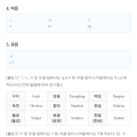
4. 비음
ㄴ
ㅁ
ㅇ
n
m
ng
5. 유음
ㄹ
r, l
[붙임 1] ‘ㄱ, ㄷ, ㅂ’은 모음 앞에서는 ‘g, d, b’로, 자음 앞이나 어말에서는 ‘k, t, p’로
적는다.([ ] 안의 발음에 따라 표기함.)
구미
Gumi
영동
Yeongdong
백암
Baegam
옥천
Okcheon
합덕
Hapdeok
호법
Hobeop
월곶
벚꽃
한밭
Wolgot
beotkkot
Hanbat
[월곧]
[벋꼳]
[한받]
[붙임 2] ‘ㄹ’은 모음 앞에서는 ‘r’로, 자음 앞이나 어말에서는 ‘l’로 적는다. 단, ‘ㄹ