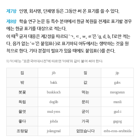
제7항
인명, 회사명, 단체명 등은 그동안 써 온 표기를 쓸 수 있다.
제8항
학술 연구 논문 등 특수 분야에서 한글 복원을 전제로 표기할 경우
에는 한글 표기를 대상으로 적는다.
1)
이 때
글자 대응은 제2장을 따르되 ‘ㄱ, ㄷ, ㅂ, ㄹ’은 ‘g, d, b, l’로만 적는
다. 음가 없는 ‘ㅇ’은 붙임표(-)로 표기하되 어두에서는 생략하는 것을 원
칙으로 한다. 기타 분절의 필요가 있을 때에도 붙임표(-)를 쓴다.
1) '이 때'는 "표준국어대사전"에 따르면 '이때'와 같이 붙여 써야 한다.
집
jib
짚
jip
밖
bakk
값
gabs
붓꽃
buskkoch
먹는
meogneun
독립
doglib
문리
munli
물엿
mul-yeos
굳이
gud-i
좋다
johda
가곡
gagog
조랑말
jolangmal
없었습니다
eobs-eoss-seubnida