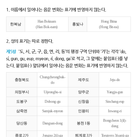
1. 이름에서 일어나는 음운 변화는 표기에 반영하지 않는다.
Han Boknam
Hong Bitna
한복남
홍빛나
(Han Bok-nam)
(Hong Bit-na)
2. 성의 표기는 따로 정한다.
제5항
‘도, 시, 군, 구, 읍, 면, 리, 동’의 행정 구역 단위와 ‘가’는 각각 ‘do,
si, gun, gu, eup, myeon, ri, dong, ga’로 적고, 그 앞에는 붙임표(-)를 넣
는다. 붙임표(-) 앞뒤에서 일어나는 음운 변화는 표기에 반영하지 않는다.
Chungcheongbuk-
충청북도
제주도
Jeju-do
do
의정부시
Uijeongbu-si
양주군
Yangju-gun
도봉구
Dobong-gu
신창읍
Sinchang-eup
삼죽면
Samjuk-myeon
인왕리
Inwang-ri
Bongcheon 1(il)-
당산동
Dangsan-dong
봉천 1동
dong
종로 2가
Jongno 2(i)-ga
퇴계로 3가
Toegyero 3(sam)-ga