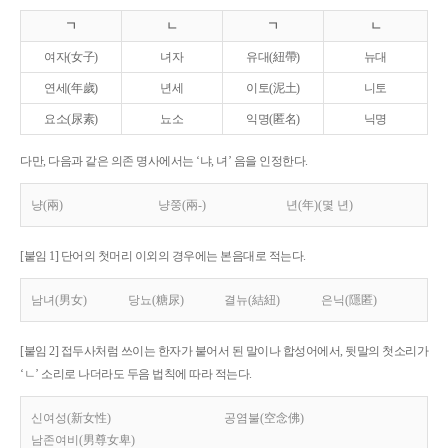
ㄱ
ㄴ
ㄱ
ㄴ
여자(女子)
녀자
유대(紐帶)
뉴대
연세(年歲)
년세
이토(泥土)
니토
요소(尿素)
뇨소
익명(匿名)
닉명
다만, 다음과 같은 의존 명사에서는 ‘냐, 녀’ 음을 인정한다.
냥(兩)
냥쭝(兩-)
년(年)(몇 년)
[붙임 1] 단어의 첫머리 이외의 경우에는 본음대로 적는다.
남녀(男女)
당뇨(糖尿)
결뉴(結紐)
은닉(隱匿)
[붙임 2] 접두사처럼 쓰이는 한자가 붙어서 된 말이나 합성어에서, 뒷말의 첫소리가
‘ㄴ’ 소리로 나더라도 두음 법칙에 따라 적는다.
신여성(新女性)
공염불(空念佛)
남존여비(男尊女卑)