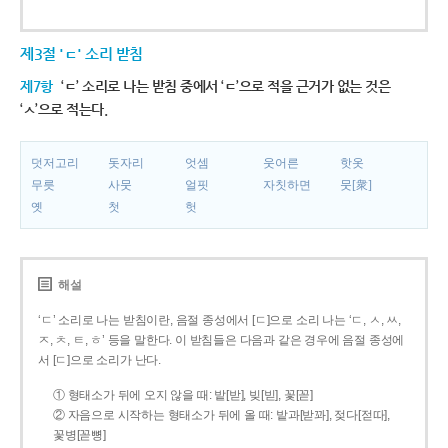
제3절 'ㄷ' 소리 받침
제7항
‘ㄷ’ 소리로 나는 받침 중에서 ‘ㄷ’으로 적을 근거가 없는 것은
‘ㅅ’으로 적는다.
덧저고리
돗자리
엇셈
웃어른
핫옷
무릇
사뭇
얼핏
자칫하면
뭇[衆]
옛
첫
헛
해설
‘ㄷ’ 소리로 나는 받침이란, 음절 종성에서 [ㄷ]으로 소리 나는 ‘ㄷ, ㅅ, ㅆ,
ㅈ, ㅊ, ㅌ, ㅎ’ 등을 말한다. 이 받침들은 다음과 같은 경우에 음절 종성에
서 [ㄷ]으로 소리가 난다.
① 형태소가 뒤에 오지 않을 때: 밭[받], 빚[빋], 꽃[꼳]
② 자음으로 시작하는 형태소가 뒤에 올 때: 밭과[받꽈], 젖다[젇따],
꽃병[꼳뼝]