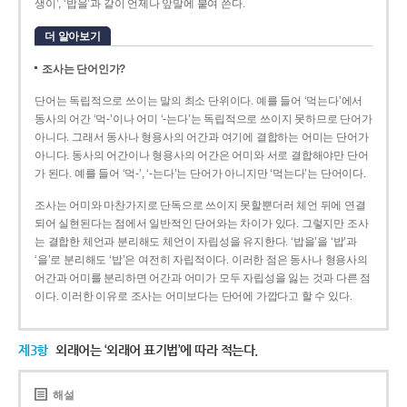
생이’, ‘밥을’과 같이 언제나 앞말에 붙여 쓴다.
더 알아보기
조사는 단어인가?
단어는 독립적으로 쓰이는 말의 최소 단위이다. 예를 들어 ‘먹는다’에서
동사의 어간 ‘먹-­’이나 어미 ‘­-는다’는 독립적으로 쓰이지 못하므로 단어가
아니다. 그래서 동사나 형용사의 어간과 여기에 결합하는 어미는 단어가
아니다. 동사의 어간이나 형용사의 어간은 어미와 서로 결합해야만 단어
가 된다. 예를 들어 ‘먹-’, ‘-는다’는 단어가 아니지만 ‘먹는다’는 단어이다.
조사는 어미와 마찬가지로 단독으로 쓰이지 못할뿐더러 체언 뒤에 연결
되어 실현된다는 점에서 일반적인 단어와는 차이가 있다. 그렇지만 조사
는 결합한 체언과 분리해도 체언이 자립성을 유지한다. ‘밥을’을 ‘밥’과
‘을’로 분리해도 ‘밥’은 여전히 자립적이다. 이러한 점은 동사나 형용사의
어간과 어미를 분리하면 어간과 어미가 모두 자립성을 잃는 것과 다른 점
이다. 이러한 이유로 조사는 어미보다는 단어에 가깝다고 할 수 있다.
제3항
외래어는 ‘외래어 표기법’에 따라 적는다.
해설