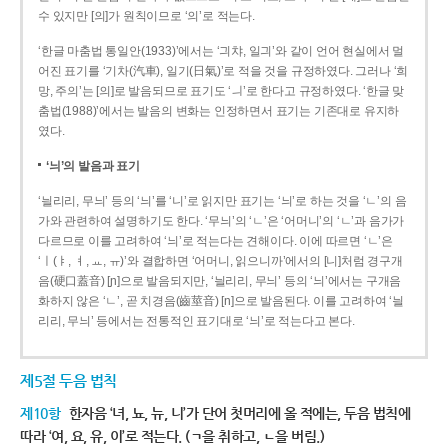
수 있지만 [의]가 원칙이므로 ‘의’로 적는다.
‘한글 마춤법 통일안(1933)’에서는 ‘긔챠, 일긔’와 같이 언어 현실에서 멀
어진 표기를 ‘기차(汽車), 일기(日氣)’로 적을 것을 규정하였다. 그러나 ‘희
망, 주의’는 [의]로 발음되므로 표기도 ‘ㅢ’로 한다고 규정하였다. ‘한글 맞
춤법(1988)’에서는 발음의 변화는 인정하면서 표기는 기존대로 유지하
였다.
‘늬’의 발음과 표기
‘늴리리, 무늬’ 등의 ‘늬’를 ‘니’로 읽지만 표기는 ‘늬’로 하는 것을 ‘ㄴ’의 음
가와 관련하여 설명하기도 한다. ‘무늬’의 ‘ㄴ’은 ‘어머니’의 ‘ㄴ’과 음가가
다르므로 이를 고려하여 ‘늬’로 적는다는 견해이다. 이에 따르면 ‘ㄴ’은
‘ㅣ(ㅑ, ㅕ, ㅛ, ㅠ)’와 결합하면 ‘어머니, 읽으니까’에서의 [니]처럼 경구개
음(硬口蓋音) [ɲ]으로 발음되지만, ‘늴리리, 무늬’ 등의 ‘늬’에서는 구개음
화하지 않은 ‘ㄴ’, 곧 치경음(齒莖音) [n]으로 발음된다. 이를 고려하여 ‘늴
리리, 무늬’ 등에서는 전통적인 표기대로 ‘늬’로 적는다고 본다.
제5절 두음 법칙
제10항
한자음 ‘녀, 뇨, 뉴, 니’가 단어 첫머리에 올 적에는, 두음 법칙에
따라 ‘여, 요, 유, 이’로 적는다. (ㄱ을 취하고, ㄴ을 버림.)