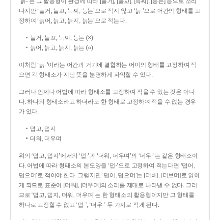
‘늙-’은 그 활용형이 환경에 따라 [늘거], [늘꼬], [늑찌], [능는] 등으로 소리
나지만 ‘늘거, 늘꼬, 늑찌, 능는’으로 적지 않고 ‘늙-’으로 어간의 형태를 고
정하여 ‘늙어, 늙고, 늙지, 늙는’으로 적는다.
늘거, 늘꼬, 늑찌, 능는 (×)
늙어, 늙고, 늙지, 늙는 (○)
이처럼 ‘늙-­’이라는 어간과 거기에 결합하는 어미의 형태를 고정하여 적
으면 각 형태소가 지닌 뜻을 분명하게 파악할 수 있다.
그러나 언제나 어법에 따라 형태소를 고정하여 적을 수 있는 것은 아니
다. 하나의 형태소라고 하더라도 한 형태로 고정하여 적을 수 없는 경우
가 있다.
덥고, 덥지
더워, 더우며
위의 ‘덥고, 덥지’에서의 ‘덥-­’과 ‘더워, 더우며’의 ‘더우-­’는 같은 형태소이
다. 어법에 따라 형태소의 본모양을 ‘덥-­’으로 고정하여 적는다면 ‘덥어,
덥으며’로 적어야 한다. 그렇지만 ‘덥어, 덥으며’는 [더버], [더브며]로 읽히
게 되므로 표준어 [더워], [더우며]의 소리를 제대로 나타낼 수 없다. 그러
므로 ‘덥고, 덥지, 더워, 더우며’는 한 형태소의 활용형이지만 그 형태를
하나로 고정할 수 없고 ‘덥-’, ‘더우-’ 두 가지로 적게 된다.