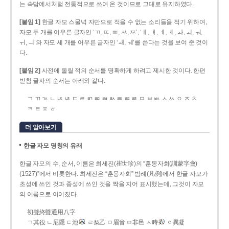
는 속담에서처럼 전통적으로 쓰여 온 것이므로 그대로 유지하였다.
[붙임 1]
한글 자모 스물넉 자만으로 적을 수 없는 소리들을 적기 위하여,
자모 두 개를 어우른 글자인 ‘ㄲ, ㄸ, ㅃ, ㅆ, ㅉ’, ‘ㅐ, ㅒ, ㅔ, ㅖ, ㅘ, ㅚ, ㅝ,
ㅟ, ㅢ’와 자모 세 개를 어우른 글자인 ‘ㅙ, ㅞ’를 쓴다는 것을 보여 준 것이
다.
[붙임 2]
사전에 올릴 적의 순서를 명확하게 하려고 제시한 것이다. 한편
받침 글자의 순서는 아래와 같다.
ㄱ ㄲ ㄳ ㄴ ㄵ ㄶ ㄷ ㄹ ㄺ ㄻ ㄼ ㄽ ㄾ ㄿ ㅀ ㅁ ㅂ ㅄ ㅅ ㅆ ㅇ ㅈ ㅊ
ㅋ ㅌ ㅍ ㅎ
더 알아보기
한글 자모 명칭의 유래
한글 자모의 수, 순서, 이름은 최세진(崔世珍)의 “훈몽자회(訓蒙字會)
(1527)”에서 비롯한다. 최세진은 “훈몽자회” 범례(凡例)에서 한글 자모가
초성에 쓰인 것과 종성에 쓰인 것을 짝을 지어 표시했는데, 그것이 자모
의 이름으로 이어졌다.
初聲終聲通用八字
ㄱ其役 ㄴ尼隱 ㄷ池
ㄹ梨乙 ㅁ眉音 ㅂ非邑 ㅅ時
ㆁ異凝