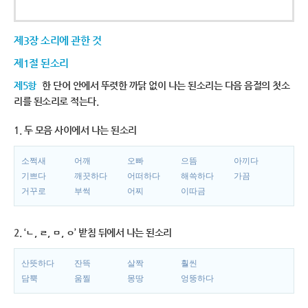
제3장 소리에 관한 것
제1절 된소리
제5항
한 단어 안에서 뚜렷한 까닭 없이 나는 된소리는 다음 음절의 첫소
리를 된소리로 적는다.
1. 두 모음 사이에서 나는 된소리
소쩍새
어깨
오빠
으뜸
아끼다
기쁘다
깨끗하다
어떠하다
해쓱하다
가끔
거꾸로
부썩
어찌
이따금
2. ‘ㄴ, ㄹ, ㅁ, ㅇ’ 받침 뒤에서 나는 된소리
산뜻하다
잔뜩
살짝
훨씬
담뿍
움찔
몽땅
엉뚱하다