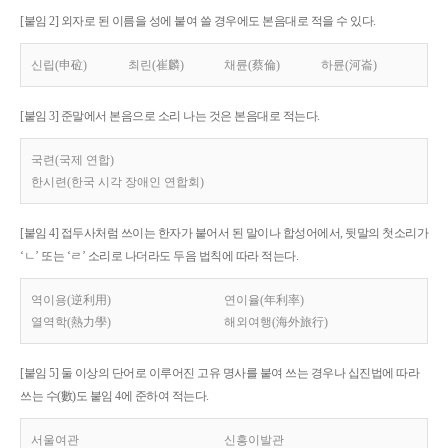
[붙임 2] 외자로 된 이름을 성에 붙여 쓸 경우에도 본음대로 적을 수 있다.
신립(申砬)
최린(崔麟)
채륜(蔡倫)
하륜(河崙)
[붙임 3] 준말에서 본음으로 소리 나는 것은 본음대로 적는다.
국련(국제 연합)
한시련(한국 시각 장애인 연합회)
[붙임 4] 접두사처럼 쓰이는 한자가 붙어서 된 말이나 합성어에서, 뒷말의 첫소리가
‘ㄴ’ 또는 ‘ㄹ’ 소리로 나더라도 두음 법칙에 따라 적는다.
역이용(逆利用)
연이율(年利率)
열역학(熱力學)
해외여행(海外旅行)
[붙임 5] 둘 이상의 단어로 이루어진 고유 명사를 붙여 쓰는 경우나 십진법에 따라
쓰는 수(數)도 붙임 4에 준하여 적는다.
서울여관
신흥이발관