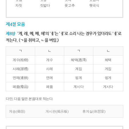
자칫
짓밟다
풋고추
햇곡식
제4절 모음
제8항
‘계, 례, 몌, 폐, 혜’의 ‘ㅖ’는 ‘ㅔ’로 소리 나는 경우가 있더라도 ‘ㅖ’로
적는다. (ㄱ을 취하고, ㄴ을 버림.)
ㄱ
ㄴ
ㄱ
ㄴ
계수(桂樹)
게수
혜택(惠澤)
헤택
사례(謝禮)
사레
계집
게집
연몌(連袂)
연메
핑계
핑게
폐품(廢品)
페품
계시다
게시다
다만, 다음 말은 본음대로 적는다.
게송(偈頌)
게시판(揭示板)
휴게실(休憩室)