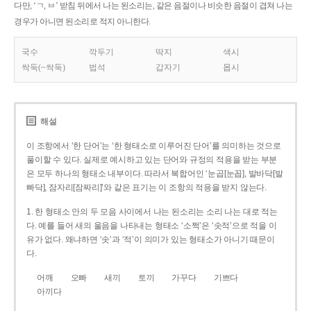
다만, ‘ㄱ, ㅂ’ 받침 뒤에서 나는 된소리는, 같은 음절이나 비슷한 음절이 겹쳐 나는
경우가 아니면 된소리로 적지 아니한다.
국수
깍두기
딱지
색시
싹둑(~싹둑)
법석
갑자기
몹시
해설
이 조항에서 ‘한 단어’는 ‘한 형태소로 이루어진 단어’를 의미하는 것으로
풀이할 수 있다. 실제로 예시하고 있는 단어와 규정의 적용을 받는 부분
은 모두 하나의 형태소 내부이다. 따라서 복합어인 ‘눈곱[눈꼽], 발바닥[발
빠닥], 잠자리[잠짜리]’와 같은 표기는 이 조항의 적용을 받지 않는다.
1. 한 형태소 안의 두 모음 사이에서 나는 된소리는 소리 나는 대로 적는
다. 예를 들어 새의 울음을 나타내는 형태소 ‘소쩍’은 ‘솟적’으로 적을 이
유가 없다. 왜냐하면 ‘솟’과 ‘적’이 의미가 있는 형태소가 아니기 때문이
다.
어깨
오빠
새끼
토끼
가꾸다
기쁘다
아끼다