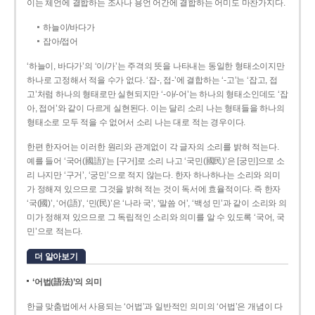
이는 체언에 결합하는 조사나 용언 어간에 결합하는 어미도 마찬가지다.
하늘이/바다가
잡아/접어
‘하늘이, 바다가’의 ‘이/가’는 주격의 뜻을 나타내는 동일한 형태소이지만
하나로 고정해서 적을 수가 없다. ‘잡-, 접-’에 결합하는 ‘-고’는 ‘잡고, 접
고’처럼 하나의 형태로만 실현되지만 ‘-아/-어’는 하나의 형태소인데도 ‘잡
아, 접어’와 같이 다르게 실현된다. 이는 달리 소리 나는 형태들을 하나의
형태소로 모두 적을 수 없어서 소리 나는 대로 적는 경우이다.
한편 한자어는 이러한 원리와 관계없이 각 글자의 소리를 밝혀 적는다.
예를 들어 ‘국어(國語)’는 [구거]로 소리 나고 ‘국민(國民)’은 [궁민]으로 소
리 나지만 ‘구거’, ‘궁민’으로 적지 않는다. 한자 하나하나는 소리와 의미
가 정해져 있으므로 그것을 밝혀 적는 것이 독서에 효율적이다. 즉 한자
‘국(國)’, ‘어(語)’, ‘민(民)’은 ‘나라 국’, ‘말씀 어’, ‘백성 민’과 같이 소리와 의
미가 정해져 있으므로 그 독립적인 소리와 의미를 알 수 있도록 ‘국어, 국
민’으로 적는다.
더 알아보기
‘어법(語法)’의 의미
한글 맞춤법에서 사용되는 ‘어법’과 일반적인 의미의 ‘어법’은 개념이 다