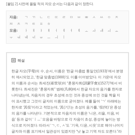
[붙임 2] 사전에 올릴 적의 자모 순서는 다음과 같이 정한다.
자음:
ㄱ
ㄲ
ㄴ
ㄷ
ㄸ
ㄹ
ㅁ
ㅂ
ㅃ
ㅅ
ㅆ
ㅇ
ㅈ
ㅉ
ㅊ
ㅋ
ㅌ
ㅍ
ㅎ
모음:
ㅏ
ㅐ
ㅑ
ㅒ
ㅓ
ㅔ
ㅕ
ㅖ
ㅗ
ㅘ
ㅙ
ㅚ
ㅛ
ㅜ
ㅝ
ㅞ
ㅟ
ㅠ
ㅡ
ㅢ
ㅣ
해설
한글 자모(字母)의 수, 순서, 이름은 ‘한글 마춤법 통일안(1933)’에서 분명
히 제시되었고, ‘한글 맞춤법(1988)’도 이를 이어받았다. 이 가운데 자모
의 이름과 순서는 최세진(崔世珍)의 “훈몽자회(訓蒙字會)(1527)”에서 비
롯한다. 최세진은 “훈몽자회” 범례(凡例)에서 한글 자모의 음가를 한자로
나타냈는데, 자음자의 경우 초성에 쓰인 것과 종성에 쓰인 것을 짝을 지
어 표시했고 그것이 글자의 이름으로 굳어졌다. 예를 들어 ‘ㄱ’ 아래에는
한자로 ‘其役’이라고 적었는데, ‘其(기)’는 초성의 음가를, ‘役(역)’은 종성
의 음가를 나타낸다. 기본적으로 자음자의 이름은 ‘니은, 리을, 미음, 비
읍’ 등과 같이 ‘ㅣㅡ’ 모음을 바탕으로 각 자음이 초성, 종성에 놓이는 방
식으로 지어졌다. 따라서 ‘ㄱ, ㄷ, ㅅ’도 ‘기윽, 디읃, 시읏’으로 해야 나머지
글자와 이름 표기에서 일관성이 있겠지만 “낫 놓고 기역 자도 모른다.”라