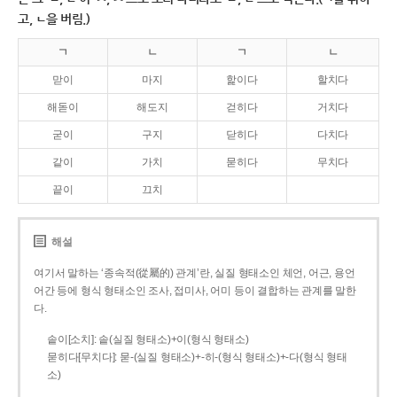
고, ㄴ을 버림.)
ㄱ
ㄴ
ㄱ
ㄴ
맏이
마지
핥이다
할치다
해돋이
해도지
걷히다
거치다
굳이
구지
닫히다
다치다
같이
가치
묻히다
무치다
끝이
끄치
해설
여기서 말하는 ‘종속적(從屬的) 관계’란, 실질 형태소인 체언, 어근, 용언
어간 등에 형식 형태소인 조사, 접미사, 어미 등이 결합하는 관계를 말한
다.
솥이[소치]: 솥(실질 형태소)+이(형식 형태소)
묻히다[무치다]: 묻­-(실질 형태소)+­-히­-(형식 형태소)+-다(형식 형태
소)