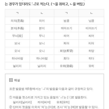
는 경우가 있더라도 ‘ㅢ’로 적는다. (ㄱ을 취하고, ㄴ을 버림.)
ㄱ
ㄴ
ㄱ
ㄴ
의의(意義)
의이
닁큼
닝큼
본의(本義)
본이
띄어쓰기
띠어쓰기
무늬[紋]
무니
씌어
씨어
보늬
보니
틔어
티어
오늬
오니
희망(希望)
히망
하늬바람
하니바람
희다
히다
늴리리
닐리리
유희(遊戱)
유히
해설
표준 발음법 제5항에서는 ‘ㅢ’의 발음을 다음과 같이 규정하고 있다.
① 자음을 첫소리로 가지고 있는 음절의 ‘ㅢ’는 [ㅣ]로 발음한다.
늴리리[닐리리]
씌어[씨어]
유희[유히]
② 단어의 첫음절 이외의 ‘의’는 [이]로, 조사 ‘의’는 [에]로 발음할 수 있다.