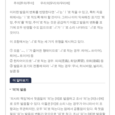
주의[주의/주이]
우리의[우리의/우리에]
이러한 발음의 변화를 반영한다면 ‘ㅢ’는 ‘ㅣ’로 적을 수 있고, 특히 자음
뒤에서는 ‘ㅣ’로 적도록 해야 할 것이다. 그러나 이미 익숙해진 표기인 ‘희
망, 주의’를 ‘히망, 주이’로 적는 것은 공감하기 어렵고 발음의 변화를 표
기에 모두 반영할 수도 없으므로 ‘ㅢ’가 ‘ㅣ’로 소리 나더라도 ‘ㅢ’로 적는
것이다.
이 조항에서는 ‘ㅢ’로 적는 세 가지 유형을 제시하고 있다.
① 모음 ‘ㅡ, ㅣ’가 줄어든 형태이므로 ‘ㅢ’로 적는 경우: 씌어(←쓰이어),
틔어(←트이어) 등
② 한자어이므로 ‘ㅢ’로 적는 경우: 의의(意義), 희망(希望), 유희(遊戱) 등
③ 발음과 표기의 전통에 따라 ‘ㅢ’로 적는 경우: 무늬, 하늬바람, 늴리리,
닁큼 등
더 알아보기
‘의’의 발음
‘의사의 책임’에서 첫음절의 ‘의’는 [의]로 발음하고 조사 ‘의’는 [의]나 [에]
로 모두 발음할 수 있다. 이들은 [이]로 소리 나는 경우가 아니라서 이 조
항과는 무관하지만, 모두 ‘의’로 적는다는 점에서 공통점이 있다. 즉 첫음
절의 ‘의’는 발음의 변화가 없으므로 ‘의’로 적고, 조사 ‘의’는 [에]로 발음할