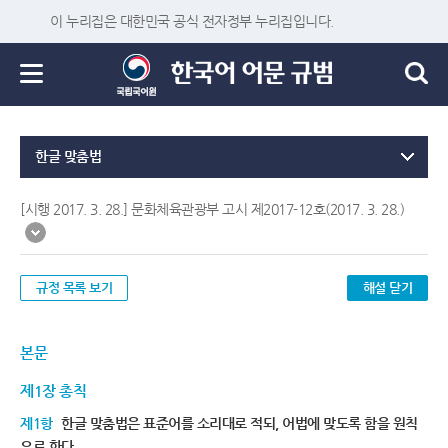
이 누리집은 대한민국 공식 전자정부 누리집입니다.
한글 맞춤법
[시행 2017. 3. 28.] 문화체육관광부 고시 제2017-12호(2017. 3. 28.)
규정 목록 보기
해설 닫기
본문
제1장 총칙
제1항
한글 맞춤법은 표준어를 소리대로 적되, 어법에 맞도록 함을 원칙
으로 한다.