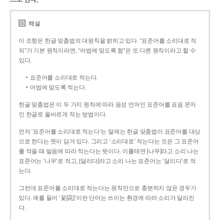
해설
이 조항은 한글 맞춤법의 대원칙을 밝히고 있다. “표준어를 소리대로 적
되”가 기본 원칙이라면, “어법에 맞도록 함”은 또 다른 원칙이라고 할 수
있다.
표준어를 소리대로 적는다.
어법에 맞도록 적는다.
한글 맞춤법은 이 두 가지 원칙에 따라 음성 언어인 표준어를 표음 문자
인 한글로 올바르게 적는 방법이다.
먼저 ‘표준어를 소리대로 적는다’는 말에는 한글 맞춤법이 표준어를 대상
으로 한다는 뜻이 담겨 있다. 그리고 ‘소리대로’ 적는다는 것은 그 표준어
를 적을 때 발음에 따라 적는다는 뜻이다. 이를테면 [나무]라고 소리 나는
표준어는 ‘나무’로 적고, [달리다]라고 소리 나는 표준어는 ‘달리다’로 적
는다.
그런데 표준어를 소리대로 적는다는 원칙만으로 충분하지 않은 경우가
있다. 예를 들어 ‘꽃[花]’이란 단어는 쓰이는 환경에 따라 소리가 달라진
다.