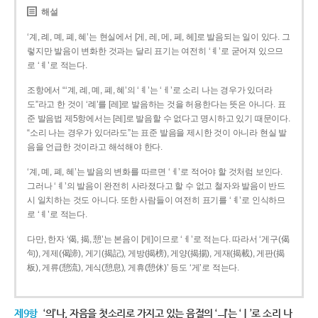
해설
‘계, 례, 몌, 폐, 혜’는 현실에서 [게, 레, 메, 페, 헤]로 발음되는 일이 있다. 그
렇지만 발음이 변화한 것과는 달리 표기는 여전히 ‘ㅖ’로 굳어져 있으므
로 ‘ㅖ’로 적는다.
조항에서 “‘계, 례, 몌, 폐, 혜’의 ‘ㅖ’는 ‘ㅔ’로 소리 나는 경우가 있더라
도”라고 한 것이 ‘례’를 [레]로 발음하는 것을 허용한다는 뜻은 아니다. 표
준 발음법 제5항에서는 [레]로 발음할 수 없다고 명시하고 있기 때문이다.
“소리 나는 경우가 있더라도”는 표준 발음을 제시한 것이 아니라 현실 발
음을 언급한 것이라고 해석해야 한다.
‘계, 몌, 폐, 혜’는 발음의 변화를 따르면 ‘ㅔ’로 적어야 할 것처럼 보인다.
그러나 ‘ㅖ’의 발음이 완전히 사라졌다고 할 수 없고 철자와 발음이 반드
시 일치하는 것도 아니다. 또한 사람들이 여전히 표기를 ‘ㅖ’로 인식하므
로 ‘ㅖ’로 적는다.
다만, 한자 ‘偈, 揭, 憩’는 본음이 [게]이므로 ‘ㅔ’로 적는다. 따라서 ‘게구(偈
句), 게제(偈諦), 게기(揭記), 게방(揭榜), 게양(揭揚), 게재(揭載), 게판(揭
板), 게류(憩流), 게식(憩息), 게휴(憩休)’ 등도 ‘게’로 적는다.
제9항
‘의’나, 자음을 첫소리로 가지고 있는 음절의 ‘ㅢ’는 ‘ㅣ’로 소리 나