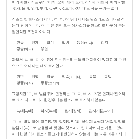
이와 마찬가지로 위의 ‘어깨, 오빠, 새끼, 토끼, 가꾸다, 기쁘다, 아끼다’를
‘엇개, 옵바, 샛기, 톳기, 갓구다, 깃브다, 앗기다’로 적을 근거는 없다.
2. 또한 한 형태소에서 ‘ㄴ, ㄹ, ㅁ, ㅇ’ 뒤에서 나는 된소리도 소리대로 적
는다. 받침 ‘ㄴ, ㄹ, ㅁ, ㅇ’은 뒤에 오는 예사소리를 된소리로 바꾸어 주는
필연적인 조건이 아니다.
건들
번개
딸기
절벙
듬성
함지
(하다)
껑둥
뭉실
(하다)
따라서 ‘ㄴ, ㄹ, ㅁ, ㅇ’ 뒤에 오는 된소리는 특별한 까닭이 있다고 할 수 없
으므로 소리 나는 대로 표기한다.
건뜻
번쩍
딸꾹
절뚝
듬뿍
함빡
(거리다)
껑뚱
뭉뚱
(하다)
(그리다)
그렇지만 ‘ㄱ, ㅂ’ 받침 뒤에 연결되는 ‘ㄱ, ㄷ, ㅂ, ㅅ, ㅈ’은 언제나 된소리
로 소리 나므로 이러한 경우에는 된소리로 표기하지 않는다.
늑대[늑때]
낙지[낙찌]
접시[접씨]
갑자기[갑짜기]
‘ㄱ, ㅂ’ 받침 외에 ‘믿고[믿꼬], 잊지[읻찌]’와 ‘낯설다[낟썰다]’처럼 앞말의
받침이 [ㄷ]으로 발음될 때 뒷말의 첫소리가 된소리로 나는 예들도 있다.
이러한 말 역시 된소리를 표기에 반영하지 않는데 이는 다른 이유에서이