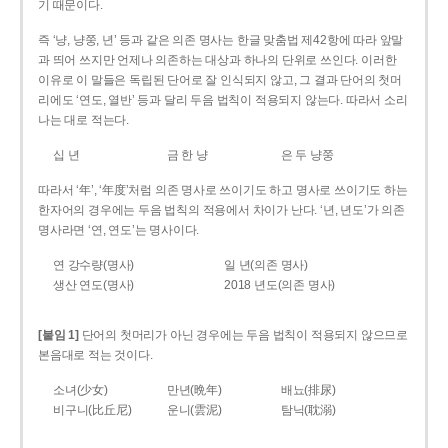
기 때문이다.
즉 ‘냥, 냥쭝, 년’ 등과 같은 의존 명사는 한글 맞춤법 제42항에 따라 앞말
과 띄어 쓰지만 언제나 의존하는 대상과 하나의 단위로 쓰인다. 이러한
이유로 이 말들은 독립된 단어로 잘 인식되지 않고, 그 결과 단어의 첫머
리에도 ‘연도, 열반’ 등과 달리 두음 법칙이 적용되지 않는다. 따라서 소리
나는 대로 적는다.
십 년
금 한 냥
은 두 냥쭝
따라서 ‘年’, ‘年度’처럼 의존 명사로 쓰이기도 하고 명사로 쓰이기도 하는
한자어의 경우에는 두음 법칙의 적용에서 차이가 난다. ‘년, 년도’가 의존
명사라면 ‘연, 연도’는 명사이다.
연 강수량(명사)
일 년(의존 명사)
생산 연도(명사)
2018 년도(의존 명사)
[붙임 1]
단어의 첫머리가 아닌 경우에는 두음 법칙이 적용되지 않으므로
본음대로 적는 것이다.
소녀(少女)
만년(晩年)
배뇨(排尿)
비구니(比丘尼)
운니(雲泥)
탐닉(耽溺)