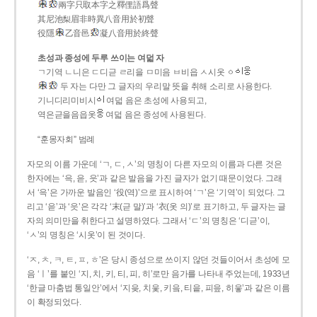
兩字只取本字之釋俚語爲聲
其尼池梨眉非時異八音用於初聲
役隱
乙音邑
凝八音用於終聲
초성과 종성에 두루 쓰이는 여덟 자
ㄱ기역 ㄴ니은 ㄷ디귿 ㄹ리을 ㅁ미음 ㅂ비읍 ㅅ시옷 ㆁ
두 자는 다만 그 글자의 우리말 뜻을 취해 소리로 사용한다.
기니디리미비시
여덟 음은 초성에 사용되고,
역은귿을음읍옷
여덟 음은 종성에 사용된다.
“훈몽자회” 범례
자모의 이름 가운데 ‘ㄱ, ㄷ, ㅅ’의 명칭이 다른 자모의 이름과 다른 것은
한자에는 ‘윽, 읃, 읏’과 같은 발음을 가진 글자가 없기 때문이었다. 그래
서 ‘윽’은 가까운 발음인 ‘役(역)’으로 표시하여 ‘ㄱ’은 ‘기역’이 되었다. 그
리고 ‘읃’과 ‘읏’은 각각 ‘末(귿 말)’과 ‘衣(옷 의)’로 표기하고, 두 글자는 글
자의 의미만을 취한다고 설명하였다. 그래서 ‘ㄷ’의 명칭은 ‘디귿’이,
‘ㅅ’의 명칭은 ‘시옷’이 된 것이다.
‘ㅈ, ㅊ, ㅋ, ㅌ, ㅍ, ㅎ’은 당시 종성으로 쓰이지 않던 것들이어서 초성에 모
음 ‘ㅣ’를 붙인 ‘지, 치, 키, 티, 피, 히’로만 음가를 나타내 주었는데, 1933년
‘한글 마춤법 통일안’에서 ‘지읒, 치읓, 키읔, 티읕, 피읖, 히읗’과 같은 이름
이 확정되었다.