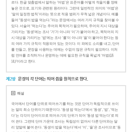
르다. 한글 맞춤법에서 말하는 ‘어법’은 표준어를 어떻게 적을지를 정해
놓은 것으로, 표기와 관련된 원리이다. 그런데 일반적인 의미의 ‘어법’은
‘말의 일정한 법칙’이라는 뜻으로 적용 범위가 무척 넓은 개념이다. 예를
들어 “동생이 밥을 먹는다.”라는 문장에서는 여러 가지 규칙을 찾아볼 수
있다. 서술어 ‘먹는다’는 주어와 목적어가 필요하며, 주어의 지시 대상을
가리키는 ‘동생’에는 조사 ‘가’가 아니라 ‘이’가 붙어야 하고, 목적어의 지
시 대상을 가리키는 ‘밥’에는 조사 ‘를’이 아니라 ‘을’이 붙어야 한다는 등
의 여러 가지 규칙이 적용되어 있는 것이다. 이 외에도 소리를 내고, 단어
를 만들고, 문장을 사용하는 데에는 수없이 많은 규칙이 필요하다. 이처
럼 언어를 조직하거나 운영하는 데에 필요한 규칙을 폭넓게 ‘어법(語
法)’이라고 한다.
제2항
문장의 각 단어는 띄어 씀을 원칙으로 한다.
해설
국어에서 단어를 단위로 띄어쓰기를 하는 것은 단어가 독립적으로 쓰이
는 말의 최소 단위이기 때문이다. ‘동생 밥 먹는다’에서 ‘동생’, ‘밥’, ‘먹는
다’는 각각이 단어이므로 띄어쓰기의 단위가 되어 ‘동생 밥 먹는다’로 띄
어 쓴다. 그런데 단어 가운데 조사는 독립성이 없어서 다른 단어와는 달
리 앞말에 붙여 쓴다. ‘동생이 밥을 먹는다’에서 ‘이’, ‘을’은 조사이므로 ‘동