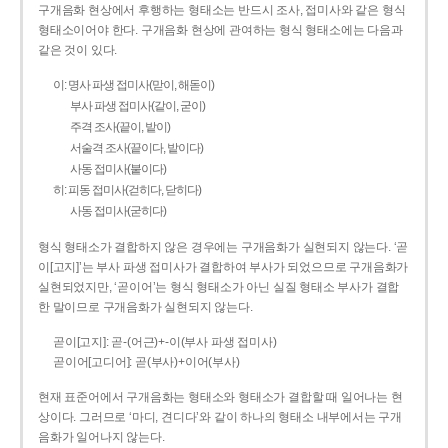
구개음화 현상에서 후행하는 형태소는 반드시 조사, 접미사와 같은 형식
형태소이어야 한다. 구개음화 현상에 관여하는 형식 형태소에는 다음과
같은 것이 있다.
이: 명사 파생 접미사(맏이, 해돋이)
부사 파생 접미사(같이, 굳이)
주격 조사(끝이, 밭이)
서술격 조사(끝이다, 밭이다)
사동 접미사(붙이다)
히: 피동 접미사(걷히다, 닫히다)
사동 접미사(굳히다)
형식 형태소가 결합하지 않은 경우에는 구개음화가 실현되지 않는다. ‘곧
이[고지]’는 부사 파생 접미사가 결합하여 부사가 되었으므로 구개음화가
실현되었지만, ‘곧이어’는 형식 형태소가 아닌 실질 형태소 부사가 결합
한 말이므로 구개음화가 실현되지 않는다.
곧이[고지]: 곧-­(어근)+­-이(부사 파생 접미사)
곧이어[고디어]: 곧(부사)+이어(부사)
현재 표준어에서 구개음화는 형태소와 형태소가 결합할 때 일어나는 현
상이다. 그러므로 ‘마디, 견디다’와 같이 하나의 형태소 내부에서는 구개
음화가 일어나지 않는다.