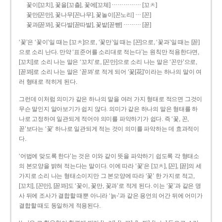
……………
꽃이[꼬치], 꽃을[꼬츨], 꽃에[꼬체]
[꼬ㅊ]
…
꽃만[꼰만], 꽃나무[꼰나무], 꽃놀이[꼰노리]
[꼰]
………
꽃과[꼳꽈], 꽃다발[꼳따발], 꽃밭[꼳빧]
[꼳]
‘꽃’은 ‘꽃이’일 때는 [꼬ㅊ]으로, ‘꽃만’일 때는 [꼰]으로, ‘꽃과’일 때는 [꼳]
으로 소리 난다. 만약 ‘표준어를 소리대로 적는다’는 원칙만 적용한다면,
[꼬치]로 소리 나는 말은 ‘꼬치’로, [꼰만]으로 소리 나는 말은 ‘꼰만’으로,
[꼳꽈]로 소리 나는 말은 ‘꼳꽈’로 적게 되어 ‘꽃[花]’이라는 하나의 말이 여
러 형태로 적히게 된다.
그런데 이처럼 의미가 같은 하나의 말을 여러 가지 형태로 적으면 그것이
무슨 말인지 알아보기가 쉽지 않다. 의미가 같은 하나의 말은 형태를 하
나로 고정하여 일관되게 적어야 의미를 파악하기가 쉽다. 즉 ‘꽃, 꼰,
꼳’보다는 ‘꽃’ 하나로 일관되게 적는 것이 의미를 파악하는 데 효과적이
다.
‘어법에 맞도록 한다’는 것은 이와 같이 뜻을 파악하기 쉽도록 각 형태소
의 본모양을 밝혀 적는다는 말이다. 이에 따라 ‘꽃’은 [꼬ㅊ], [꼰], [꼳]의 세
가지로 소리 나는 형태소이지만 그 본모양에 따라 ‘꽃’ 한 가지로 적고,
[꼬치], [꼰만], [꼳꽈]도 ‘꽃이, 꽃만, 꽃과’로 적게 된다. 이는 ‘꽃’과 같은 명
사 뒤에 조사가 결합할 때뿐 아니라 ‘늙-’과 같은 용언의 어간 뒤에 어미가
결합할 때도 동일하게 적용된다.