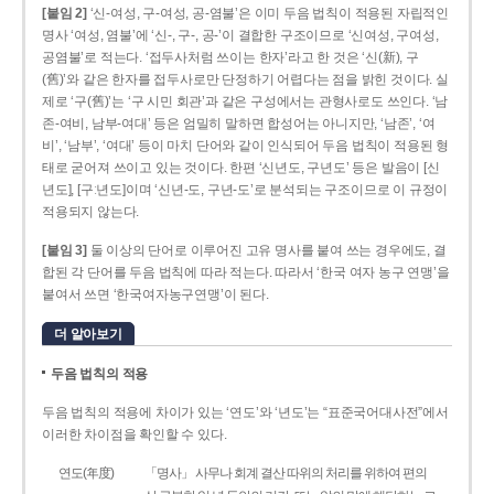
[붙임 2]
‘신-여성, 구-여성, 공-염불’은 이미 두음 법칙이 적용된 자립적인
명사 ‘여성, 염불’에 ‘신-, 구-, 공-’이 결합한 구조이므로 ‘신여성, 구여성,
공염불’로 적는다. ‘접두사처럼 쓰이는 한자’라고 한 것은 ‘신(新), 구
(舊)’와 같은 한자를 접두사로만 단정하기 어렵다는 점을 밝힌 것이다. 실
제로 ‘구(舊)’는 ‘구 시민 회관’과 같은 구성에서는 관형사로도 쓰인다. ‘남
존­-여비, 남부-­여대’ 등은 엄밀히 말하면 합성어는 아니지만, ‘남존’, ‘여
비’, ‘남부’, ‘여대’ 등이 마치 단어와 같이 인식되어 두음 법칙이 적용된 형
태로 굳어져 쓰이고 있는 것이다. 한편 ‘신년도, 구년도’ 등은 발음이 [신
년도], [구ː년도]이며 ‘신년­-도, 구년-­도’로 분석되는 구조이므로 이 규정이
적용되지 않는다.
[붙임 3]
둘 이상의 단어로 이루어진 고유 명사를 붙여 쓰는 경우에도, 결
합된 각 단어를 두음 법칙에 따라 적는다. 따라서 ‘한국 여자 농구 연맹’을
붙여서 쓰면 ‘한국여자농구연맹’이 된다.
더 알아보기
두음 법칙의 적용
두음 법칙의 적용에 차이가 있는 ‘연도’와 ‘년도’는 “표준국어대사전”에서
이러한 차이점을 확인할 수 있다.
연도(年度)
「명사」 사무나 회계 결산 따위의 처리를 위하여 편의