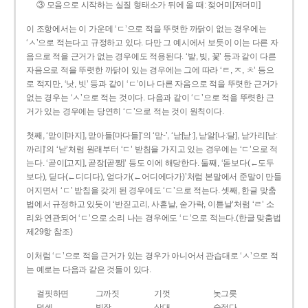
③ 모음으로 시작하는 실질 형태소가 뒤에 올 때: 젖어미[저더미]
이 조항에서는 이 가운데 ‘ㄷ’으로 적을 뚜렷한 까닭이 없는 경우에는
‘ㅅ’으로 적는다고 규정하고 있다. 다만 그 예시에서 보듯이 이는 다른 자
음으로 적을 근거가 없는 경우에도 적용된다. ‘밭, 빚, 꽃’ 등과 같이 다른
자음으로 적을 뚜렷한 까닭이 있는 경우에는 그에 따라 ‘ㅌ, ㅈ, ㅊ’ 등으
로 적지만, ‘낫, 빗’ 등과 같이 ‘ㄷ’이나 다른 자음으로 적을 뚜렷한 근거가
없는 경우는 ‘ㅅ’으로 적는 것이다. 다음과 같이 ‘ㄷ’으로 적을 뚜렷한 근
거가 있는 경우에는 당연히 ‘ㄷ’으로 적는 것이 원칙이다.
첫째, ‘맏이[마지], 맏아들[마다들]’의 ‘맏-’, ‘낟[낟ː], 낟알[나ː달], 낟가리[낟ː
까리]’의 ‘낟’처럼 원래부터 ‘ㄷ’ 받침을 가지고 있는 경우에는 ‘ㄷ’으로 적
는다. ‘곧이[고지], 곧장[곧짱]’ 등도 이에 해당한다. 둘째, ‘돋보다(←도두
보다), 딛다(←디디다), 얻다가(←어디에다가)’처럼 본말에서 준말이 만들
어지면서 ‘ㄷ’ 받침을 갖게 된 경우에도 ‘ㄷ’으로 적는다. 셋째, 한글 맞춤
법에서 규정하고 있듯이 ‘반짇고리, 사흗날, 숟가락, 이튿날’처럼 ‘ㄹ’ 소
리와 연관되어 ‘ㄷ’으로 소리 나는 경우에도 ‘ㄷ’으로 적는다.(한글 맞춤법
제29항 참조)
이처럼 ‘ㄷ’으로 적을 근거가 있는 경우가 아니어서 관습대로 ‘ㅅ’으로 적
는 예로는 다음과 같은 것들이 있다.
걸핏하면
그까짓
기껏
놋그릇
덧셈
빗장
삿대
숫접다