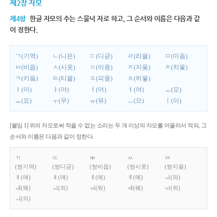
제2장 자모
제4항
한글 자모의 수는 스물넉 자로 하고, 그 순서와 이름은 다음과 같
이 정한다.
ㄱ(기역)
ㄴ(니은)
ㄷ(디귿)
ㄹ(리을)
ㅁ(미음)
ㅂ(비읍)
ㅅ(시옷)
ㅇ(이응)
ㅈ(지읒)
ㅊ(치읓)
ㅋ(키읔)
ㅌ(티읕)
ㅍ(피읖)
ㅎ(히읗)
ㅏ(아)
ㅑ(야)
ㅓ(어)
ㅕ(여)
ㅗ(오)
ㅛ(요)
ㅜ(우)
ㅠ(유)
ㅡ(으)
ㅣ(이)
[붙임 1] 위의 자모로써 적을 수 없는 소리는 두 개 이상의 자모를 어울러서 적되, 그
순서와 이름은 다음과 같이 정한다.
ㄲ
ㄸ
ㅃ
ㅆ
ㅉ
(쌍기역)
(쌍디귿)
(쌍비읍)
(쌍시옷)
(쌍지읒)
ㅐ(애)
ㅒ(얘)
ㅔ(에)
ㅖ(예)
ㅘ(와)
ㅙ(왜)
ㅚ(외)
ㅝ(워)
ㅞ(웨)
ㅟ(위)
ㅢ(의)