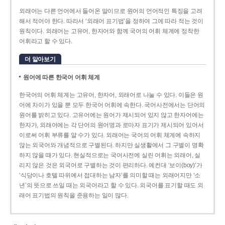
외래어는 다른 언어에서 들어온 말이므로 원어의 언어적인 특징을 고려
해서 적어야 한다. 따라서 ‘외래어 표기법’을 정하여 그에 따라 적는 것이
원칙이다. 외래어는 고유어, 한자어와 함께 국어의 어휘 체계에 정착한
어휘라고 할 수 있다.
더 알아보기
원어에 따른 한국어 어휘 체계
한국어의 어휘 체계는 고유어, 한자어, 외래어로 나눌 수 있다. 이들은 원
어에 차이가 있을 뿐 모두 한국어 어휘에 속한다. 국어사전에서는 단어의
원어를 밝히고 있다. 고유어에는 원어가 제시되어 있지 않고 한자어에는
한자가, 외래어에는 각 단어의 원어명과 로마자 표기가 제시되어 있어서
이로써 어휘 부류를 알 수가 있다. 외래어는 국어의 어휘 체계에 속하지
않는 외국어와 개념적으로 구별된다. 하지만 실생활에서 그 구별이 명확
하지 않을 때가 있다. 현실적으로는 국어사전에 실린 어휘는 외래어, 실
리지 않은 것은 외국어로 구별하는 것이 편리하다. 예컨대 ‘보이(boy)’가
‘식당이나 호텔 따위에서 접대하는 남자’를 의미할 때는 외래어지만 ‘소
년’의 뜻으로 쓰일 때는 외국어라고 할 수 있다. 외국어를 표기할 때도 외
래어 표기법의 원칙을 준용하는 일이 많다.