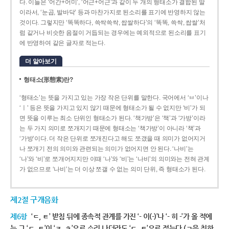
다. 이들은 ‘어간+어미’, ‘어근+어근’과 같이 두 개의 형태소가 결합된 말
이라서, ‘눈곱, 발바닥’ 등과 마찬가지로 된소리를 표기에 반영하지 않는
것이다. 그렇지만 ‘똑똑하다, 쓱싹쓱싹, 쌉쌀하다’의 ‘똑똑, 쓱싹, 쌉쌀’처
럼 같거나 비슷한 음절이 거듭되는 경우에는 예외적으로 된소리를 표기
에 반영하여 같은 글자로 적는다.
더 알아보기
형태소(形態素)란?
‘형태소’는 뜻을 가지고 있는 가장 작은 단위를 말한다. 국어에서 ‘ㅂ’이나
‘ㅣ’ 등은 뜻을 가지고 있지 않기 때문에 형태소가 될 수 없지만 ‘비’가 되
면 뜻을 이루는 최소 단위인 형태소가 된다. ‘책가방’은 ‘책’과 ‘가방’이라
는 두 가지 의미로 쪼개지기 때문에 형태소는 ‘책가방’이 아니라 ‘책’과
‘가방’이다. 더 작은 단위로 쪼개진다고 해도 쪼갰을 때 의미가 없어지거
나 쪼개기 전의 의미와 관련되는 의미가 없어지면 안 된다. ‘나비’는
‘나’와 ‘비’로 쪼개어지지만 이때 ‘나’와 ‘비’는 ‘나비’의 의미와는 전혀 관계
가 없으므로 ‘나비’는 더 이상 쪼갤 수 없는 의미 단위, 즉 형태소가 된다.
제2절 구개음화
제6항
‘ㄷ, ㅌ’ 받침 뒤에 종속적 관계를 가진 ‘- 이(-)’나 ‘- 히 -’가 올 적에
는 그 ‘ㄷ, ㅌ’이 ‘ㅈ, ㅊ’으로 소리 나더라도 ‘ㄷ, ㅌ’으로 적는다.(ㄱ을 취하