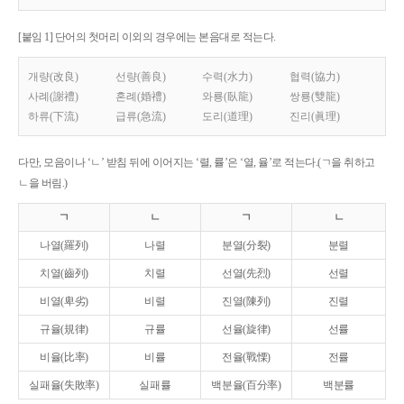
[붙임 1] 단어의 첫머리 이외의 경우에는 본음대로 적는다.
개량(改良)
선량(善良)
수력(水力)
협력(協力)
사례(謝禮)
혼례(婚禮)
와룡(臥龍)
쌍룡(雙龍)
하류(下流)
급류(急流)
도리(道理)
진리(眞理)
다만, 모음이나 ‘ㄴ’ 받침 뒤에 이어지는 ‘렬, 률’은 ‘열, 율’로 적는다.(ㄱ을 취하고
ㄴ을 버림.)
ㄱ
ㄴ
ㄱ
ㄴ
나열(羅列)
나렬
분열(分裂)
분렬
치열(齒列)
치렬
선열(先烈)
선렬
비열(卑劣)
비렬
진열(陳列)
진렬
규율(規律)
규률
선율(旋律)
선률
비율(比率)
비률
전율(戰慄)
전률
실패율(失敗率)
실패률
백분율(百分率)
백분률