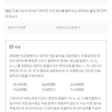
[붙임 3] 둘 이상의 단어로 이루어진 고유 명사를 붙여 쓰는 경우에도 붙임 2에 준하
여 적는다.
한국여자대학
대한요소비료회사
해설
제10항~제12항에서는 국어의 두음 법칙을 규정하였다. 두음 법칙은 단
어의 첫머리에 특정한 소리가 출현하지 못하는 현상을 말한다. ‘녀, 뇨,
뉴, 니’를 포함하는 한자어 음절이 단어 첫머리에 올 때는 ‘ㄴ’이 나타나지
못하여 ‘여, 요, 유, 이’의 형태로 실현되는데, 이 조항에서는 이러한 두음
법칙의 내용을 규정하였다.
연도(年度)
열반(涅槃)
요도(尿道)
이승(尼僧)
이공(泥工)
익사(溺死)
그런데 여기에는 예외가 있다. 한자어 음절이 ‘녀, 뇨, 뉴, 니’를 포함하고
있더라도 의존 명사에는 두음 법칙이 적용되지 않는다. 이는 의존 명사는
독립적으로 쓰이기보다는 그 앞의 말과 연결되어 하나의 단위를 구성하