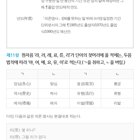
상 구분한 일 년 동안의 기간. 또는 앞의 말에 해당하는 그
해. ¶ 졸업 연도/제작 연도.
년도(年度)
「의존명사」((해를 뜻하는 말 뒤에 쓰여)) 일정한 기간
단위로서의 그해. ¶ 1985년도 출생자/1970년도 졸업
식/1990년도 예산안.
제11항
한자음 ‘랴, 려, 례, 료, 류, 리’가 단어의 첫머리에 올 적에는, 두음
법칙에 따라 ‘야, 여, 예, 요, 유, 이’로 적는다.(ㄱ을 취하고, ㄴ을 버림.)
ㄱ
ㄴ
ㄱ
ㄴ
양심(良心)
량심
용궁(龍宮)
룡궁
역사(歷史)
력사
유행(流行)
류행
예의(禮儀)
례의
이발(理髮)
리발
다만, 다음과 같은 의존 명사는 본음대로 적는다.
리(里): 몇 리냐?
리(理): 그럴 리가 없다.