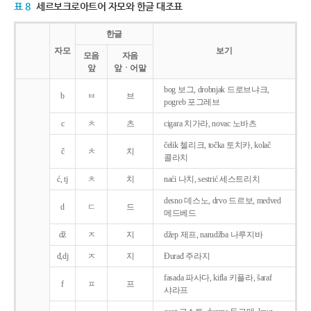
표 8
세르보크로아트어 자모와 한글 대조표
한글
자모
보기
모음
자음
앞
앞ㆍ어말
bog 보그, drobnjak 드로브냐크,
b
ㅂ
브
pogreb 포그레브
c
ㅊ
츠
cigara 치가라, novac 노바츠
čelik 첼리크, točka 토치카, kolač
č
ㅊ
치
콜라치
ć, tj
ㅊ
치
naći 나치, sestrić 세스트리치
desno 데스노, drvo 드르보, medved
d
ㄷ
드
메드베드
dž
ㅈ
지
džep 제프, narudžba 나루지바
đ,dj
ㅈ
지
Ðurađ 주라지
fasada 파사다, kifla 키플라, šaraf
f
ㅍ
프
샤라프