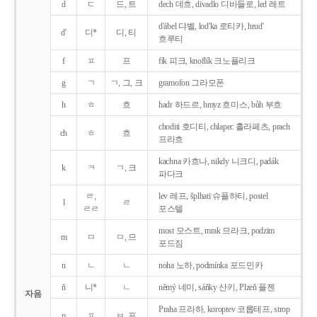
d
ㄷ
드, 트
dech 데흐, divadlo 디바들로, led 레트
d'ábel 댜벨, lod'ka 로티카, hrud'
d'
디*
디, 티
흐루티
f
ㅍ
프
fík 피크, knoflík 크노플리크
g
ㄱ
ㄱ, 그, 크
gramofon 그라모폰
h
ㅎ
흐
hadr 하드르, hmyz 흐미스, bůh 부흐
choditi 호디티, chlapec 흘라페츠, prach
ch
ㅎ
흐
프라흐
kachna 카흐나, nikdy 니크디, padák
k
ㅋ
ㄱ, 크
파다크
ㄹ,
lev 레프, šplhati 슈플하티, postel
l
ㄹ
ㄹㄹ
포스텔
most 모스트, mrak 므라크, podzim
m
ㅁ
ㅁ, 므
포드짐
n
ㄴ
ㄴ
noha 노하, podmínka 포드민카
ň
니*
ㄴ
němý 네미, sáňky 산키, Plzeň 플젠
자음
Praha 프라하, koroptev 코롭테프, strop
p
ㅍ
ㅂ, 프