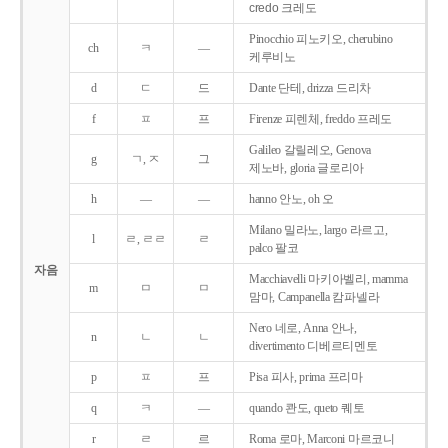
credo 크레도
Pinocchio 피노키오, cherubino
ch
ㅋ
―
케루비노
d
ㄷ
드
Dante 단테, drizza 드리차
f
ㅍ
프
Firenze 피렌체, freddo 프레도
Galileo 갈릴레오, Genova
g
ㄱ, ㅈ
그
제노바, gloria 글로리아
h
―
―
hanno 안노, oh 오
Milano 밀라노, largo 라르고,
l
ㄹ, ㄹㄹ
ㄹ
palco 팔코
자음
Macchiavelli 마키아벨리, mamma
m
ㅁ
ㅁ
맘마, Campanella 캄파넬라
Nero 네로, Anna 안나,
n
ㄴ
ㄴ
divertimento 디베르티멘토
p
ㅍ
프
Pisa 피사, prima 프리마
q
ㅋ
―
quando 콴도, queto 퀘토
r
ㄹ
르
Roma 로마, Marconi 마르코니