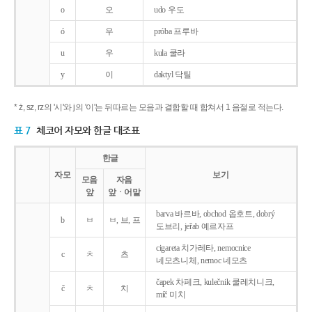
o
오
udo 우도
ó
우
próba 프루바
u
우
kula 쿨라
y
이
daktyl 닥틸
* ż, sz, rz의 '시'와 j의 '이'는 뒤따르는 모음과 결합할 때 합쳐서 1 음절로 적는다.
표 7
체코어 자모와 한글 대조표
한글
자모
보기
모음
자음
앞
앞ㆍ어말
barva 바르바, obchod 옵호트, dobrý
b
ㅂ
ㅂ, 브, 프
도브리, jeřab 예르자프
cigareta 치가레타, nemocnice
c
ㅊ
츠
네모츠니체, nemoc 네모츠
čapek 차페크, kulečnik 쿨레치니크,
č
ㅊ
치
míč 미치