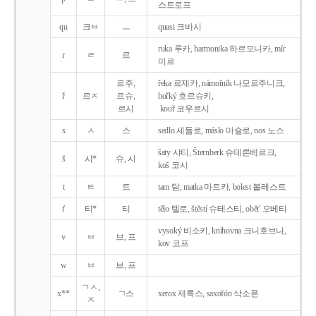
스트로프
qu
크ㅂ
ㅡ
quasi 크바시
ruka 루카, harmonika 하르모니카, mír
r
ㄹ
르
미르
르주,
řeka 르제카, námořník 나모르주니크,
ř
르ㅈ
르슈,
hořký 호르슈키,
르시
kouř 코우르시
s
ㅅ
스
sedlo 세들로, máslo 마슬로, nos 노스
šaty 샤티, Šternberk 슈테른베르크,
š
시*
슈, 시
koš 코시
t
ㅌ
트
tam 탐, matka 마트카, bolest 볼레스트
t'
티*
티
tělo 텔로, štěstí 슈테스티, obět' 오베티
vysoký 비소키, knihovna 크니호브나,
v
ㅂ
브, 프
kov 코프
w
ㅂ
브, 프
ㄱㅅ,
x**
ㄱ스
xerox 제록스, saxofón 삭소폰
ㅈ