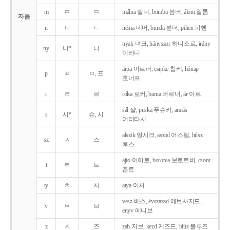
m
ㅁ
ㅁ
málna 말너, bomba 봄버, álom 알롬
자음
n
ㄴ
ㄴ
néma 네머, bunda 분더, pihen 피헨
nyak 녀크, hányszor 하니소르, irány
ny
니*
니
이라니
árpa 아르퍼, csipke 칩케, hónap
p
ㅍ
ㅂ, 프
호너프
r
ㄹ
르
róka 로커, barna 버르너, ár 아르
sál 샬, puska 푸슈카, aratás
s
시*
슈, 시
어러타시
alszik 얼시크, asztal 어스털, húsz
sz
ㅅ
스
후스
ajto 어이토, borotva 보로트버, csont
t
ㅌ
트
촌트
ty
ㅊ
치
atya 어처
vesz 베스, évszázad 에브사저드,
v
ㅂ
브
enyv 에니브
z
ㅈ
즈
zab 저브, kezd 케즈드, blúz 블루즈