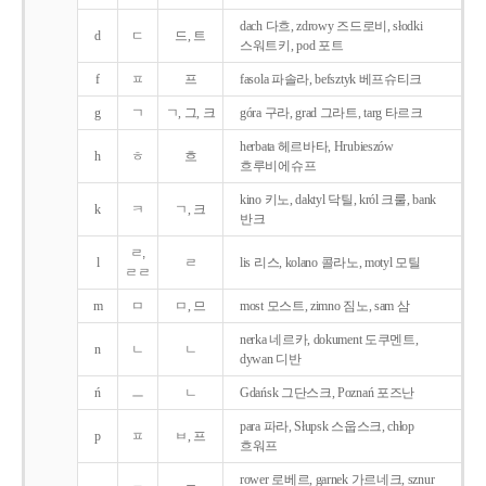
dach 다흐, zdrowy 즈드로비, słodki
d
ㄷ
드, 트
스워트키, pod 포트
f
ㅍ
프
fasola 파솔라, befsztyk 베프슈티크
g
ㄱ
ㄱ, 그, 크
góra 구라, grad 그라트, targ 타르크
herbata 헤르바타, Hrubieszów
h
ㅎ
흐
흐루비에슈프
kino 키노, daktyl 닥틸, król 크룰, bank
k
ㅋ
ㄱ, 크
반크
ㄹ,
l
ㄹ
lis 리스, kolano 콜라노, motyl 모틸
ㄹㄹ
m
ㅁ
ㅁ, 므
most 모스트, zimno 짐노, sam 삼
nerka 네르카, dokument 도쿠멘트,
n
ㄴ
ㄴ
dywan 디반
ń
ㅡ
ㄴ
Gdańsk 그단스크, Poznań 포즈난
para 파라, Słupsk 스웁스크, chłop
p
ㅍ
ㅂ, 프
흐워프
rower 로베르, garnek 가르네크, sznur