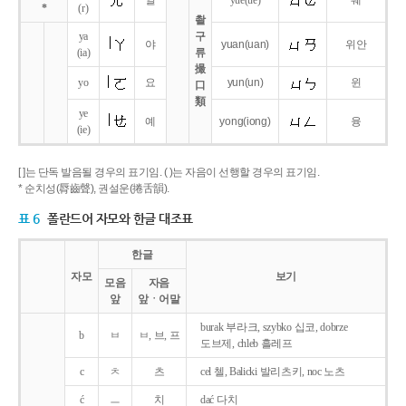
얼
yue
(ue)
웨
*
(r)
촬
ya
구
야
yuan
(uan)
위안
(ia)
류
撮
yo
요
yun
(un)
윈
口
類
ye
예
yong
(iong)
융
(ie)
[ ]는 단독 발음될 경우의 표기임. ( )는 자음이 선행할 경우의 표기임.
* 순치성(脣齒聲), 권설운(捲舌韻).
표 6
폴란드어 자모와 한글 대조표
한글
자모
보기
모음
자음
앞
앞ㆍ어말
burak 부라크, szybko 십코, dobrze
b
ㅂ
ㅂ, 브, 프
도브제, chleb 흘레프
c
ㅊ
츠
cel 첼, Balicki 발리츠키, noc 노츠
ć
ㅡ
치
dać 다치