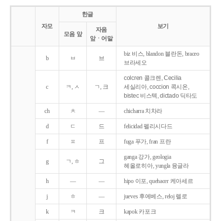
한글
자모
보기
자음
모음 앞
앞ㆍ어말
biz 비스, blandon 블란돈, braceo
b
ㅂ
브
브라세오
colcren 콜크렌, Cecilia
c
ㅋ, ㅅ
ㄱ, 크
세실리아, coccion 콕시온,
bistec 비스텍, dictado 딕타도
ch
ㅊ
―
chicharra 치차라
d
ㄷ
드
felicidad 펠리시다드
f
ㅍ
프
fuga 푸가, fran 프란
ganga 강가, geologia
g
ㄱ, ㅎ
그
헤올로히아, yungla 융글라
h
―
―
hipo 이포, quehacer 케아세르
j
ㅎ
―
jueves 후에베스, reloj 렐로
k
ㅋ
크
kapok 카포크