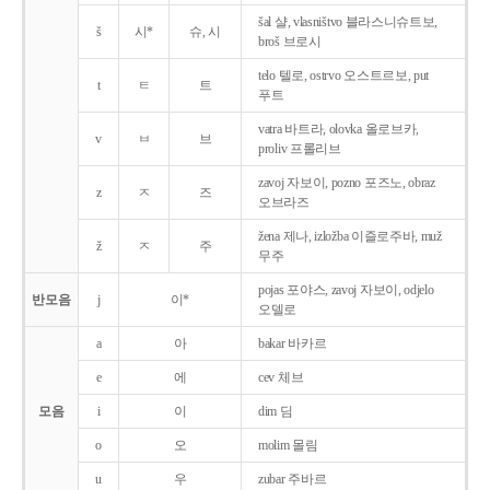
šal 샬, vlasništvo 블라스니슈트보,
š
시*
슈, 시
broš 브로시
telo 텔로, ostrvo 오스트르보, put
t
ㅌ
트
푸트
vatra 바트라, olovka 올로브카,
v
ㅂ
브
proliv 프롤리브
zavoj 자보이, pozno 포즈노, obraz
z
ㅈ
즈
오브라즈
žena 제나, izložba 이즐로주바, muž
ž
ㅈ
주
무주
pojas 포야스, zavoj 자보이, odjelo
반모음
j
이*
오델로
a
아
bakar 바카르
e
에
cev 체브
모음
i
이
dim 딤
o
오
molim 몰림
u
우
zubar 주바르