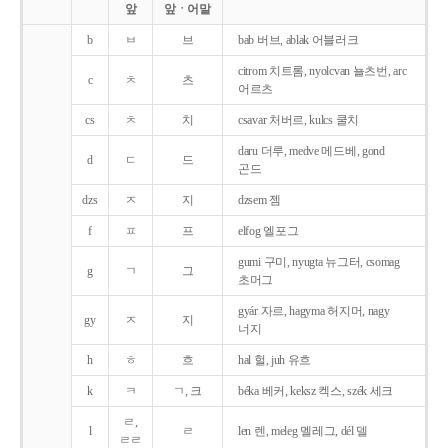
앞
앞ㆍ어말
b
ㅂ
브
bab 버브, ablak 어블러크
citrom 치트롬, nyolcvan 뇰츠번, arc
c
ㅊ
츠
어르츠
cs
ㅊ
치
csavar 처버르, kulcs 쿨치
daru 더루, medve 메드베, gond
d
ㄷ
드
곤드
dzs
ㅈ
지
dzsem 젬
f
ㅍ
프
elfog 엘포그
gumi 구미, nyugta 뉴그터, csomag
g
ㄱ
그
초머그
gyár 자르, hagyma 허지머, nagy
gy
ㅈ
지
너지
h
ㅎ
흐
hal 헐, juh 유흐
k
ㅋ
ㄱ, 크
béka 베커, keksz 켁스, szék 세크
ㄹ,
l
ㄹ
len 렌, meleg 멜레그, dél 델
ㄹㄹ