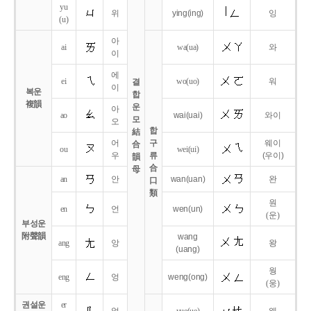
yu
위
ying
(ing)
잉
(u)
아
ai
wa
(ua)
와
이
에
ei
wo
(uo)
워
결
이
복운
합
複韻
운
아
ao
wai
(uai)
와이
모
오
합
結
어
구
웨이
合
ou
wei
(ui)
우
류
(우이)
韻
合
母
an
안
wan
(uan)
완
口
類
원
en
언
wen
(un)
(운)
부성운
附聲韻
wang
ang
앙
왕
(uang)
웡
eng
엉
weng
(ong)
(웅)
권설운
er