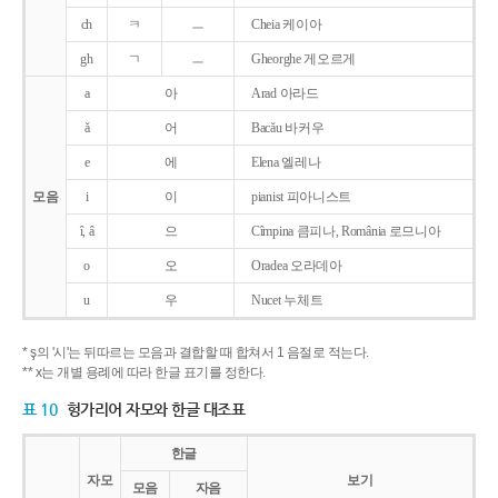
ch
ㅋ
ㅡ
Cheia 케이아
gh
ㄱ
ㅡ
Gheorghe 게오르게
a
아
Arad 아라드
ǎ
어
Bacǎu 바커우
e
에
Elena 엘레나
모음
i
이
pianist 피아니스트
î, â
으
Cîmpina 큼피나, România 로므니아
o
오
Oradea 오라데아
u
우
Nucet 누체트
* ş의 '시'는 뒤따르는 모음과 결합할 때 합쳐서 1 음절로 적는다.
** x는 개별 용례에 따라 한글 표기를 정한다.
표 10
헝가리어 자모와 한글 대조표
한글
자모
보기
모음
자음