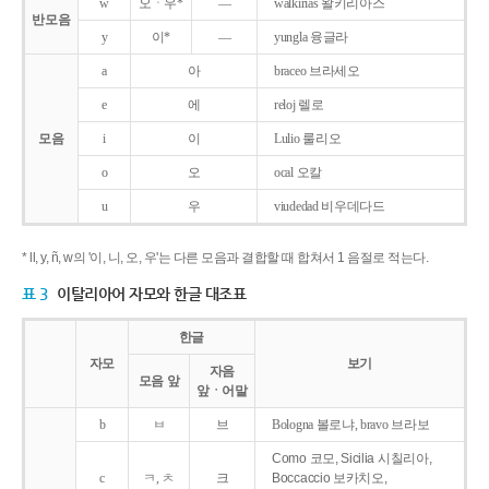
w
오ㆍ우*
―
walkirias 왈키리아스
반모음
y
이*
―
yungla 융글라
a
아
braceo 브라세오
e
에
reloj 렐로
모음
i
이
Lulio 룰리오
o
오
ocal 오칼
u
우
viudedad 비우데다드
* ll, y, ñ, w의 '이, 니, 오, 우'는 다른 모음과 결합할 때 합쳐서 1 음절로 적는다.
표 3
이탈리아어 자모와 한글 대조표
한글
자모
보기
자음
모음 앞
앞ㆍ어말
b
ㅂ
브
Bologna 볼로냐, bravo 브라보
Como 코모, Sicilia 시칠리아,
c
ㅋ, ㅊ
크
Boccaccio 보카치오,