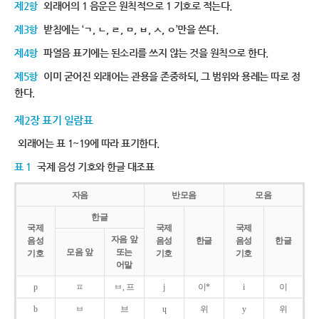
제2항
외래어의 1 음운은 원칙적으로 1 기호로 적는다.
제3항
받침에는 ‘ㄱ, ㄴ, ㄹ, ㅁ, ㅂ, ㅅ, ㅇ’만을 쓴다.
제4항
파열음 표기에는 된소리를 쓰지 않는 것을 원칙으로 한다.
제5항
이미 굳어진 외래어는 관용을 존중하되, 그 범위와 용례는 따로 정
한다.
제2장 표기 일람표
외래어는 표 1~19에 따라 표기한다.
표 1
국제 음성 기호와 한글 대조표
자음
반모음
모음
한글
국제
국제
국제
자음 앞
음성
음성
한글
음성
한글
모음 앞
또는
기호
기호
기호
어말
p
ㅍ
ㅂ, 프
j
이*
i
이
b
ㅂ
브
ɥ
위
y
위