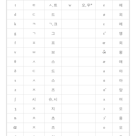
t
ㅌ
ㅅ, 트
w
오, 우*
e
에
d
ㄷ
드
ø
외
k
ㅋ
ㄱ, 크
ɛ
에
g
ㄱ
그
ɛ̃
앵
f
ㅍ
프
œ
외
v
ㅂ
브
욍
θ
ㅅ
스
æ
애
ð
ㄷ
드
a
아
s
ㅅ
스
ɑ
아
z
ㅈ
즈
ɑ̃
앙
ʃ
시
슈, 시
ʌ
어
ʒ
ㅈ
지
ɔ
오
ʦ
ㅊ
츠
ɔ̃
옹
ʣ
ㅈ
즈
o
오