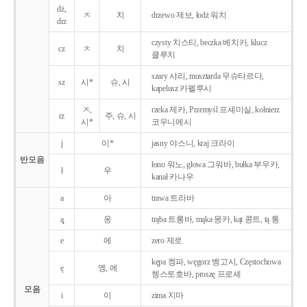
dż,
ㅈ
치
drzewo 제보, łodż 워치
drz
czysty 치스티, beczka 베치카, klucz
cz
ㅊ
치
클루치
szary 샤리, musztarda 무슈타르다,
sz
시*
슈, 시
kapelusz 카펠루시
ㅈ,
rzeka 제카, Przemyśl 프셰미실, kołnierz
rz
주, 슈, 시
시*
코우니에시
j
이*
jasny 야스니, kraj 크라이
반모음
łono 워노, głowa 그워바, bułka 부우카,
ł
우
kanał 카나우
a
아
trawa 트라바
ą̨
옹
trąba 트롱바, mąka 몽카, kąt 콩트, tą 통
e
에
zero 제로
kępa 켕파, węgorz 벵고시, Częstochowa
ę
엥, 에
쳉스토호바, proszę 프로셰
모음
i
이
zima 지마