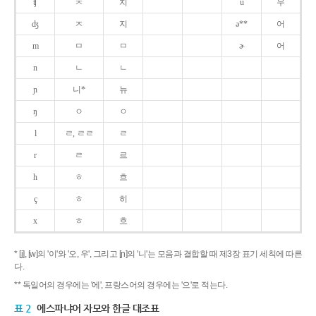
ʧ
ㅊ
치
u
우
ʤ
ㅈ
지
ə**
어
m
ㅁ
ㅁ
ɚ
어
n
ㄴ
ㄴ
ɲ
니*
뉴
ŋ
ㅇ
ㅇ
l
ㄹ, ㄹㄹ
ㄹ
r
ㄹ
르
h
ㅎ
흐
ç
ㅎ
히
x
ㅎ
흐
* [j], [w]의 '이'와 '오, 우', 그리고 [ɲ]의 '니'는 모음과 결합할 때 제3장 표기 세칙에 따른
다.
** 독일어의 경우에는 '에', 프랑스어의 경우에는 '으'로 적는다.
표 2
에스파냐어 자모와 한글 대조표