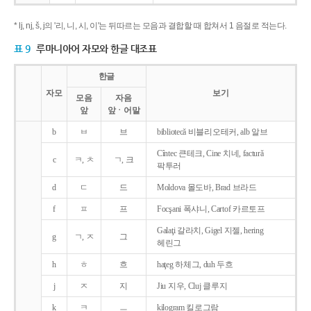
* lj, nj, š, j의 '리, 니, 시, 이'는 뒤따르는 모음과 결합할 때 합쳐서 1 음절로 적는다.
표 9
루마니아어 자모와 한글 대조표
한글
자모
보기
모음
자음
앞
앞ㆍ어말
b
ㅂ
브
bibliotecǎ 비블리오테커, alb 알브
Cîntec 큰테크, Cine 치네, facturǎ
c
ㅋ, ㅊ
ㄱ, 크
팍투러
d
ㄷ
드
Moldova 몰도바, Brad 브라드
f
ㅍ
프
Focşani 폭샤니, Cartof 카르토프
Galaţi 갈라치, Gigel 지젤, hering
g
ㄱ, ㅈ
그
헤린그
h
ㅎ
흐
haţeg 하체그, duh 두흐
j
ㅈ
지
Jiu 지우, Cluj 클루지
k
ㅋ
ㅡ
kilogram 킬로그람