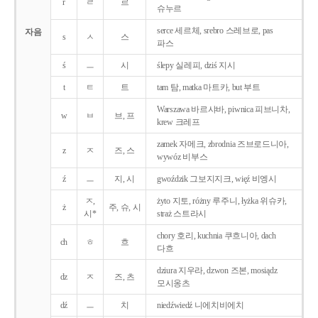
r
ㄹ
르
슈누르
serce 세르체, srebro 스레브로, pas
자음
s
ㅅ
스
파스
ś
ㅡ
시
ślepy 실레피, dziś 지시
t
ㅌ
트
tam 탐, matka 마트카, but 부트
Warszawa 바르샤바, piwnica 피브니차,
w
ㅂ
브, 프
krew 크레프
zamek 자메크, zbrodnia 즈브로드니아,
z
ㅈ
즈, 스
wywóz 비부스
ź
ㅡ
지, 시
gwoździk 그보지지크, więź 비엥시
ㅈ,
żyto 지토, różny 루주니, łyżka 위슈카,
ż
주, 슈, 시
시*
straż 스트라시
chory 호리, kuchnia 쿠흐니아, dach
ch
ㅎ
흐
다흐
dziura 지우라, dzwon 즈본, mosiądz
dz
ㅈ
즈, 츠
모시옹츠
dź
ㅡ
치
niedźwiedź 니에치비에치