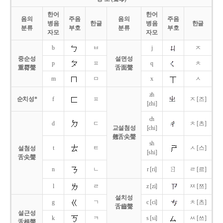
한어
한어
음의
주음
음의
주음
병음
한글
병음
한글
분류
부호
분류
부호
자모
자모
b
ㅂ
j
ㅈ
중순성
설면성
p
ㅍ
q
ㅊ
重脣聲
舌面聲
m
ㅁ
x
ㅅ
zh
순치성*
f
ㅍ
ㅈ [즈]
[zhi]
ch
d
ㄷ
ㅊ [츠]
교설첨성
[chi]
翹舌尖聲
sh
t
ㅌ
ㅅ [스]
설첨성
[shi]
舌尖聲
ㄖ
n
ㄴ
r [ri]
ㄹ [르]
l
ㄹ
z [zi]
ㅉ [쯔]
설치성
g
ㄱ
c [ci]
ㅊ [츠]
舌齒聲
설근성
k
ㅋ
s [si]
ㅆ [쓰]
舌根聲