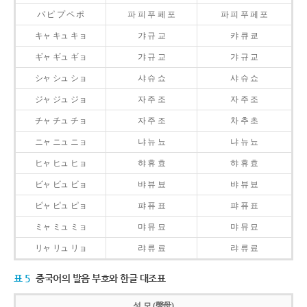
パ ピ プ ペ ポ
파 피 푸 페 포
파 피 푸 페 포
キャ キュ キョ
갸 규 교
캬 큐 쿄
ギャ ギュ ギョ
갸 규 교
갸 규 교
シャ シュ ショ
샤 슈 쇼
샤 슈 쇼
ジャ ジュ ジョ
자 주 조
자 주 조
チャ チュ チョ
자 주 조
차 추 초
ニャ ニュ ニョ
냐 뉴 뇨
냐 뉴 뇨
ヒャ ヒュ ヒョ
햐 휴 효
햐 휴 효
ビャ ビュ ビョ
뱌 뷰 뵤
뱌 뷰 뵤
ピャ ピュ ピョ
퍄 퓨 표
퍄 퓨 표
ミャ ミュ ミョ
먀 뮤 묘
먀 뮤 묘
リャ リュ リョ
랴 류 료
랴 류 료
표 5
중국어의 발음 부호와 한글 대조표
성 모 (聲母)