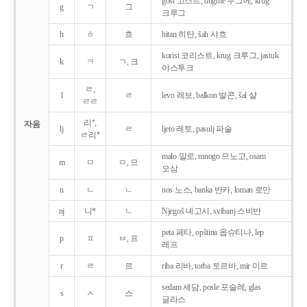
gost 고스트, dugme 두그메, krug
g
ㄱ
그
크루그
h
ㅎ
흐
hitan 히탄, šah 샤흐
korist 코리스트, krug 크루그, jastuk
k
ㅋ
ㄱ, 크
야스투크
ㄹ,
l
ㄹ
levo 레보, balkon 발콘, šal 샬
ㄹㄹ
리*,
자음
lj
ㄹ
ljeto 레토, pasulj 파술
ㄹ리*
malo 말로, mnogo 므노고, osam
m
ㅁ
ㅁ, 므
오삼
n
ㄴ
ㄴ
nos 노스, banka 반카, loman 로만
nj
니*
ㄴ
Njegoš 녜고시, svibanj 스비반
peta 페타, opština 옵슈티나, lep
p
ㅍ
ㅂ, 프
레프
r
ㄹ
르
riba 리바, torba 토르바, mir 미르
sedam 세담, posle 포슬레, glas
s
ㅅ
스
글라스