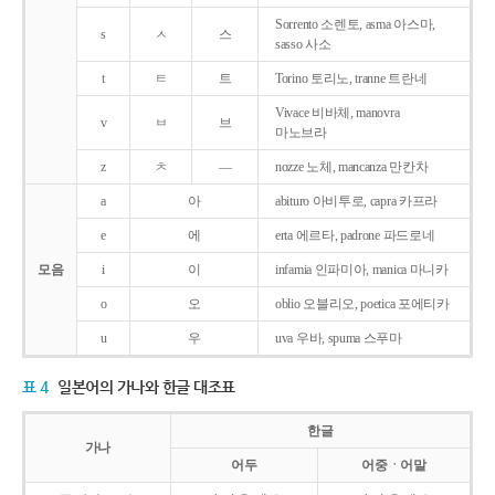
Sorrento 소렌토, asma 아스마,
s
ㅅ
스
sasso 사소
t
ㅌ
트
Torino 토리노, tranne 트란네
Vivace 비바체, manovra
v
ㅂ
브
마노브라
z
ㅊ
―
nozze 노체, mancanza 만칸차
a
아
abituro 아비투로, capra 카프라
e
에
erta 에르타, padrone 파드로네
모음
i
이
infamia 인파미아, manica 마니카
o
오
oblio 오블리오, poetica 포에티카
u
우
uva 우바, spuma 스푸마
표 4
일본어의 가나와 한글 대조표
한글
가나
어두
어중ㆍ어말