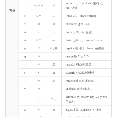
lacrar 라크라르, Lulio 룰리오,
l
ㄹ, ㄹㄹ
ㄹ
ocal 오칼
자음
ll
이*
―
llama 야마, lluvia 유비아
m
ㅁ
ㅁ
membrete 멤브레테
n
ㄴ
ㄴ
noche 노체, flan 플란
ñ
니*
―
ñoñez 뇨녜스, mañana 마냐나
p
ㅍ
ㅂ, 프
pepsina 펩시나, plantón 플란톤
q
ㅋ
―
quisquilla 키스키야
r
ㄹ
르
rascador 라스카도르
s
ㅅ
스
sastreria 사스트레리아
t
ㅌ
트
tetraetro 테트라에트로
v
ㅂ
―
viudedad 비우데다드
ㅅ,
xenón 세논, laxante 락산테, yuxta
x
ㄱ스
ㄱㅅ
육스타
z
ㅅ
스
zagal 사갈, liquidez 리키데스