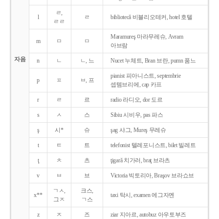
ㄹ,
l
ㄹ
bibliotecǎ 비블리오테커, hotel 호텔
ㄹㄹ
Maramureş 마라무레슈, Avram
m
ㅁ
ㅁ
아브람
자음
n
ㄴ
ㄴ, 느
Nucet 누체트, Bran 브란, pumn 품느
pianist 피아니스트, septembrie
p
ㅍ
ㅂ, 프
셉템브리에, cap 카프
r
ㄹ
르
radio 라디오, dor 도르
s
ㅅ
스
Sibiu 시비우, pas 파스
ş
시*
슈
şag 샤그, Mureş 무레슈
t
ㅌ
트
telefonist 텔레포니스트, bilet 빌레트
ţ
ㅊ
츠
ţigarǎ 치가러, braţ 브라츠
v
ㅂ
브
Victoria 빅토리아, Braşov 브라쇼브
ㄱㅅ,
크스,
x**
taxi 탁시, examen 에그자멘
그ㅈ
ㄱ스
z
ㅈ
즈
ziar 지아르, autobuz 아우토부즈