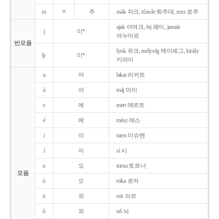
zs
ㅈ
주
zsák 자크, tőzsde 퇴주데, rozs 로주
ajak 어여크, fej 페이, január
j
이*
여누아르
반모음
lyuk 유크, mélység 메이셰그, király
ly
이*
키라이
a
어
lakat 러커트
á
아
máj 마이
e
에
mert 메르트
é
에
mész 메스
i
이
isten 이슈텐
í
이
sí 시
o
오
torna 토르너
모음
ó
오
róka 로커
ö
외
sör 쇠르
ő
외
nő 뇌