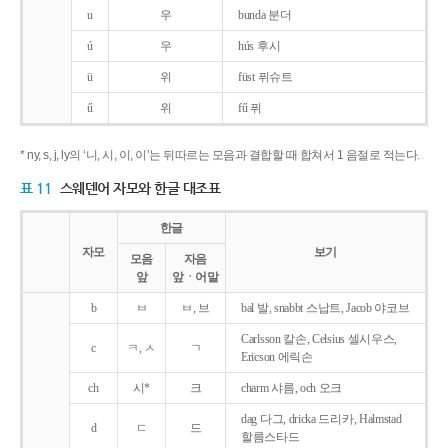
u
우
bunda 분더
ú
우
hús 후시
ü
위
füst 퓌슈트
ű
위
fű 퓌
* ny, s, j, ly의 ‘니, 시, 이, 이’는 뒤따르는 모음과 결합할 때 합쳐서 1 음절로 적는다.
표 11
스웨덴어 자모와 한글 대조표
한글
자모
보기
모음
자음
앞
앞ㆍ어말
b
ㅂ
ㅂ, 브
bal 발, snabbt 스납트, Jacob 야코브
Carlsson 칼손, Celsius 셀시우스,
c
ㅋ, ㅅ
ㄱ
Ericson 에릭손
ch
시*
크
charm 샤름, och 오크
dag 다그, dricka 드리카, Halmstad
d
ㄷ
드
할름스타드