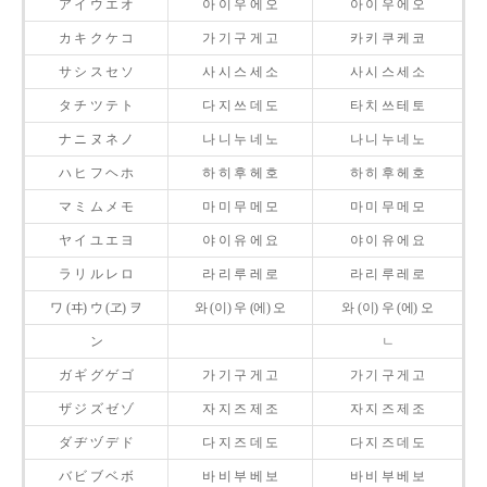
ア イ ウ エ オ
아 이 우 에 오
아 이 우 에 오
カ キ ク ケ コ
가 기 구 게 고
카 키 쿠 케 코
サ シ ス セ ソ
사 시 스 세 소
사 시 스 세 소
タ チ ツ テ ト
다 지 쓰 데 도
타 치 쓰 테 토
ナ ニ ヌ ネ ノ
나 니 누 네 노
나 니 누 네 노
ハ ヒ フ ヘ ホ
하 히 후 헤 호
하 히 후 헤 호
マ ミ ム メ モ
마 미 무 메 모
마 미 무 메 모
ヤ イ ユ エ ヨ
야 이 유 에 요
야 이 유 에 요
ラ リ ル レ ロ
라 리 루 레 로
라 리 루 레 로
ワ (ヰ) ウ (ヱ) ヲ
와 (이) 우 (에) 오
와 (이) 우 (에) 오
ン
ㄴ
ガ ギ グ ゲ ゴ
가 기 구 게 고
가 기 구 게 고
ザ ジ ズ ゼ ゾ
자 지 즈 제 조
자 지 즈 제 조
ダ ヂ ヅ デ ド
다 지 즈 데 도
다 지 즈 데 도
バ ビ ブ ベ ボ
바 비 부 베 보
바 비 부 베 보