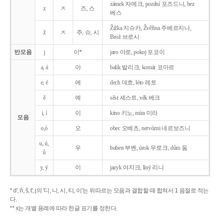
zámek 자메크, pozdní 포즈드니, bez
z
ㅈ
즈, 스
베스
Žižka 지슈카, Žvěřina 주베르지나,
ž
ㅈ
주, 슈, 시
Brož 브로시
반모음
j
이*
jaro 야로, pokoj 포코이
a, á
아
balík 발리크, komár 코마르
e, é
에
dech 데흐, léto 레토
ě
예
sěst 셰스트, věk 베크
i, í
이
kino 키노, míra 미라
모음
o,ó
오
obec 오베츠, nervózni 네르보즈니
u, ú,
우
buben 부벤, úrok 우로크, dům 둠
ů
y, ý
이
jazyk
야지크, líný 리니
* d', ň, š, t', j의 '디, 니, 시, 티, 이'는 뒤따르는 모음과 결합할 때 합쳐서 1 음절로 적는
다.
** x는 개별 용례에 따라 한글 표기를 정한다.