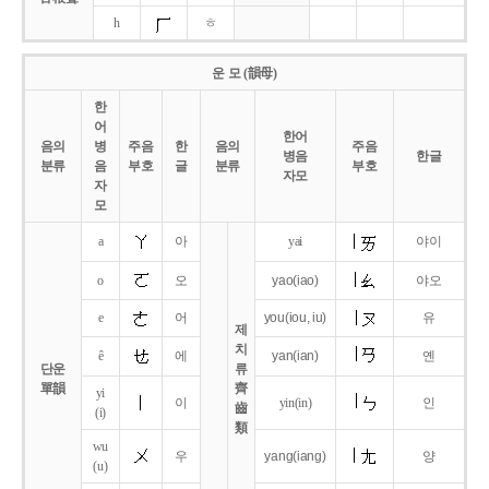
h
ㅎ
운 모 (韻母)
한
어
한어
음의
병
주음
한
음의
주음
병음
한글
분류
음
부호
글
분류
부호
자모
자
모
a
아
yai
야이
o
오
yao
(iao)
야오
e
어
you
(iou,
iu)
유
제
치
ê
에
yan
(ian)
옌
단운
류
單韻
齊
yi
이
yin(in)
인
齒
(i)
類
wu
우
yang
(iang)
양
(u)