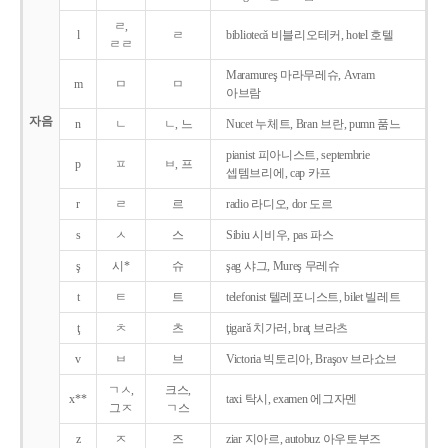
ㄹ,
l
ㄹ
bibliotecǎ 비블리오테커, hotel 호텔
ㄹㄹ
Maramureş 마라무레슈, Avram
m
ㅁ
ㅁ
아브람
자음
n
ㄴ
ㄴ, 느
Nucet 누체트, Bran 브란, pumn 품느
pianist 피아니스트, septembrie
p
ㅍ
ㅂ, 프
셉템브리에, cap 카프
r
ㄹ
르
radio 라디오, dor 도르
s
ㅅ
스
Sibiu 시비우, pas 파스
ş
시*
슈
şag 샤그, Mureş 무레슈
t
ㅌ
트
telefonist 텔레포니스트, bilet 빌레트
ţ
ㅊ
츠
ţigarǎ 치가러, braţ 브라츠
v
ㅂ
브
Victoria 빅토리아, Braşov 브라쇼브
ㄱㅅ,
크스,
x**
taxi 탁시, examen 에그자멘
그ㅈ
ㄱ스
z
ㅈ
즈
ziar 지아르, autobuz 아우토부즈