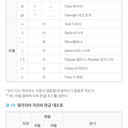
ch
ㅋ
ㅡ
Cheia 케이아
gh
ㄱ
ㅡ
Gheorghe 게오르게
a
아
Arad 아라드
ǎ
어
Bacǎu 바커우
e
에
Elena 엘레나
모음
i
이
pianist 피아니스트
î, â
으
Cîmpina 큼피나, România 로므니아
o
오
Oradea 오라데아
u
우
Nucet 누체트
* ş의 '시'는 뒤따르는 모음과 결합할 때 합쳐서 1 음절로 적는다.
** x는 개별 용례에 따라 한글 표기를 정한다.
표 10
헝가리어 자모와 한글 대조표
한글
자모
보기
모음
자음