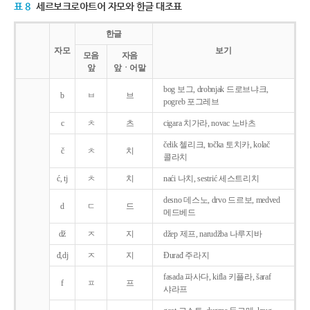
표 8
세르보크로아트어 자모와 한글 대조표
한글
자모
보기
모음
자음
앞
앞ㆍ어말
bog 보그, drobnjak 드로브냐크,
b
ㅂ
브
pogreb 포그레브
c
ㅊ
츠
cigara 치가라, novac 노바츠
čelik 첼리크, točka 토치카, kolač
č
ㅊ
치
콜라치
ć, tj
ㅊ
치
naći 나치, sestrić 세스트리치
desno 데스노, drvo 드르보, medved
d
ㄷ
드
메드베드
dž
ㅈ
지
džep 제프, narudžba 나루지바
đ,dj
ㅈ
지
Ðurađ 주라지
fasada 파사다, kifla 키플라, šaraf
f
ㅍ
프
샤라프