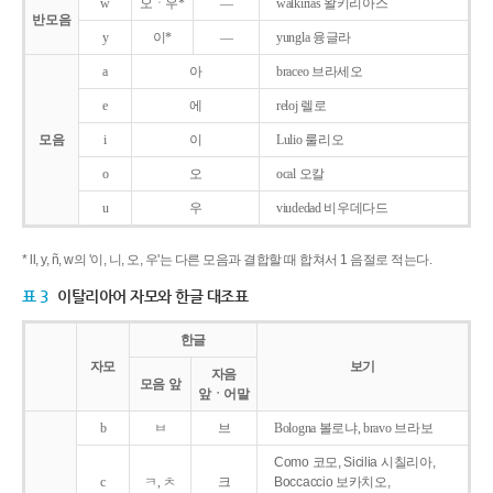
w
오ㆍ우*
―
walkirias 왈키리아스
반모음
y
이*
―
yungla 융글라
a
아
braceo 브라세오
e
에
reloj 렐로
모음
i
이
Lulio 룰리오
o
오
ocal 오칼
u
우
viudedad 비우데다드
* ll, y, ñ, w의 '이, 니, 오, 우'는 다른 모음과 결합할 때 합쳐서 1 음절로 적는다.
표 3
이탈리아어 자모와 한글 대조표
한글
자모
보기
자음
모음 앞
앞ㆍ어말
b
ㅂ
브
Bologna 볼로냐, bravo 브라보
Como 코모, Sicilia 시칠리아,
c
ㅋ, ㅊ
크
Boccaccio 보카치오,