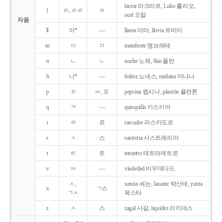
lacrar 라크라르, Lulio 룰리오,
l
ㄹ, ㄹㄹ
ㄹ
ocal 오칼
자음
ll
이*
―
llama 야마, lluvia 유비아
m
ㅁ
ㅁ
membrete 멤브레테
n
ㄴ
ㄴ
noche 노체, flan 플란
ñ
니*
―
ñoñez 뇨녜스, mañana 마냐나
p
ㅍ
ㅂ, 프
pepsina 펩시나, plantón 플란톤
q
ㅋ
―
quisquilla 키스키야
r
ㄹ
르
rascador 라스카도르
s
ㅅ
스
sastreria 사스트레리아
t
ㅌ
트
tetraetro 테트라에트로
v
ㅂ
―
viudedad 비우데다드
ㅅ,
xenón 세논, laxante 락산테, yuxta
x
ㄱ스
ㄱㅅ
육스타
z
ㅅ
스
zagal 사갈, liquidez 리키데스