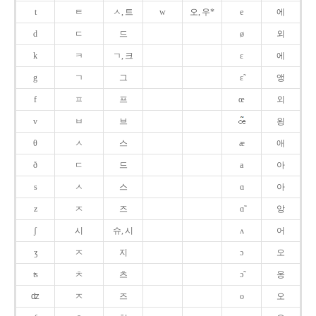
t
ㅌ
ㅅ, 트
w
오, 우*
e
에
d
ㄷ
드
ø
외
k
ㅋ
ㄱ, 크
ɛ
에
g
ㄱ
그
ɛ̃
앵
f
ㅍ
프
œ
외
v
ㅂ
브
욍
θ
ㅅ
스
æ
애
ð
ㄷ
드
a
아
s
ㅅ
스
ɑ
아
z
ㅈ
즈
ɑ̃
앙
ʃ
시
슈, 시
ʌ
어
ʒ
ㅈ
지
ɔ
오
ʦ
ㅊ
츠
ɔ̃
옹
ʣ
ㅈ
즈
o
오