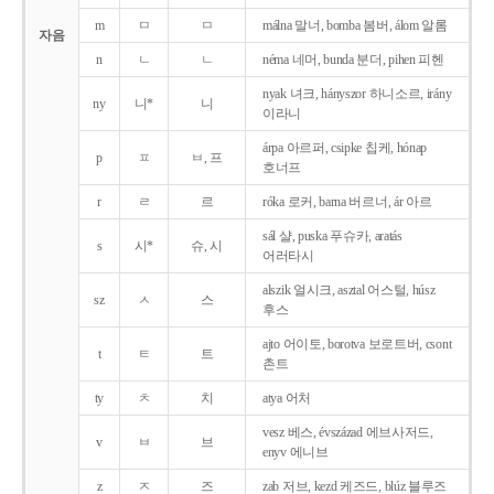
m
ㅁ
ㅁ
málna 말너, bomba 봄버, álom 알롬
자음
n
ㄴ
ㄴ
néma 네머, bunda 분더, pihen 피헨
nyak 녀크, hányszor 하니소르, irány
ny
니*
니
이라니
árpa 아르퍼, csipke 칩케, hónap
p
ㅍ
ㅂ, 프
호너프
r
ㄹ
르
róka 로커, barna 버르너, ár 아르
sál 샬, puska 푸슈카, aratás
s
시*
슈, 시
어러타시
alszik 얼시크, asztal 어스털, húsz
sz
ㅅ
스
후스
ajto 어이토, borotva 보로트버, csont
t
ㅌ
트
촌트
ty
ㅊ
치
atya 어처
vesz 베스, évszázad 에브사저드,
v
ㅂ
브
enyv 에니브
z
ㅈ
즈
zab 저브, kezd 케즈드, blúz 블루즈