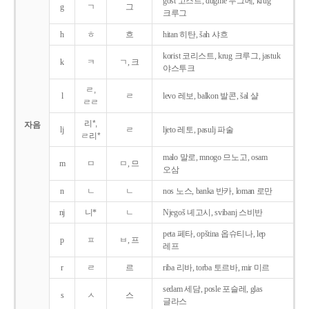
gost 고스트, dugme 두그메, krug
g
ㄱ
그
크루그
h
ㅎ
흐
hitan 히탄, šah 샤흐
korist 코리스트, krug 크루그, jastuk
k
ㅋ
ㄱ, 크
야스투크
ㄹ,
l
ㄹ
levo 레보, balkon 발콘, šal 샬
ㄹㄹ
리*,
자음
lj
ㄹ
ljeto 레토, pasulj 파술
ㄹ리*
malo 말로, mnogo 므노고, osam
m
ㅁ
ㅁ, 므
오삼
n
ㄴ
ㄴ
nos 노스, banka 반카, loman 로만
nj
니*
ㄴ
Njegoš 녜고시, svibanj 스비반
peta 페타, opština 옵슈티나, lep
p
ㅍ
ㅂ, 프
레프
r
ㄹ
르
riba 리바, torba 토르바, mir 미르
sedam 세담, posle 포슬레, glas
s
ㅅ
스
글라스