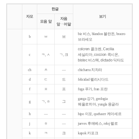
한글
자모
보기
자음
모음 앞
앞ㆍ어말
biz 비스, blandon 블란돈, braceo
b
ㅂ
브
브라세오
colcren 콜크렌, Cecilia
c
ㅋ, ㅅ
ㄱ, 크
세실리아, coccion 콕시온,
bistec 비스텍, dictado 딕타도
ch
ㅊ
―
chicharra 치차라
d
ㄷ
드
felicidad 펠리시다드
f
ㅍ
프
fuga 푸가, fran 프란
ganga 강가, geologia
g
ㄱ, ㅎ
그
헤올로히아, yungla 융글라
h
―
―
hipo 이포, quehacer 케아세르
j
ㅎ
―
jueves 후에베스, reloj 렐로
k
ㅋ
크
kapok 카포크