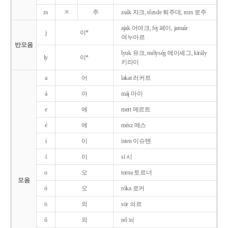
zs
ㅈ
주
zsák 자크, tőzsde 퇴주데, rozs 로주
ajak 어여크, fej 페이, január
j
이*
여누아르
반모음
lyuk 유크, mélység 메이셰그, király
ly
이*
키라이
a
어
lakat 러커트
á
아
máj 마이
e
에
mert 메르트
é
에
mész 메스
i
이
isten 이슈텐
í
이
sí 시
o
오
torna 토르너
모음
ó
오
róka 로커
ö
외
sör 쇠르
ő
외
nő 뇌