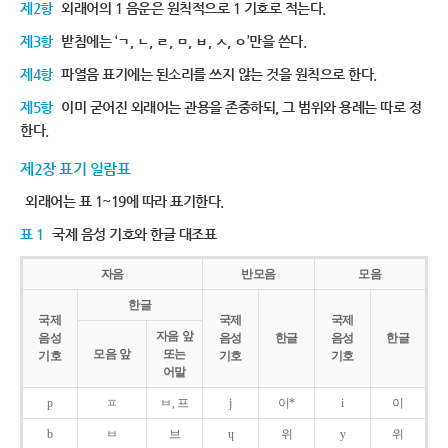
제2항
외래어의 1 음운은 원칙적으로 1 기호로 적는다.
제3항
받침에는 ‘ㄱ, ㄴ, ㄹ, ㅁ, ㅂ, ㅅ, ㅇ’만을 쓴다.
제4항
파열음 표기에는 된소리를 쓰지 않는 것을 원칙으로 한다.
제5항
이미 굳어진 외래어는 관용을 존중하되, 그 범위와 용례는 따로 정
한다.
제2장 표기 일람표
외래어는 표 1~19에 따라 표기한다.
표 1
국제 음성 기호와 한글 대조표
자음
반모음
모음
한글
국제
국제
국제
자음 앞
음성
음성
한글
음성
한글
모음 앞
또는
기호
기호
기호
어말
p
ㅍ
ㅂ, 프
j
이*
i
이
b
ㅂ
브
ɥ
위
y
위