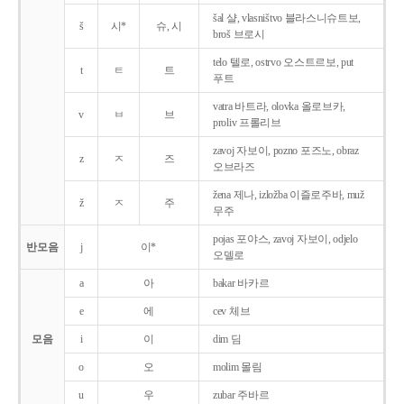
šal 샬, vlasništvo 블라스니슈트보,
š
시*
슈, 시
broš 브로시
telo 텔로, ostrvo 오스트르보, put
t
ㅌ
트
푸트
vatra 바트라, olovka 올로브카,
v
ㅂ
브
proliv 프롤리브
zavoj 자보이, pozno 포즈노, obraz
z
ㅈ
즈
오브라즈
žena 제나, izložba 이즐로주바, muž
ž
ㅈ
주
무주
pojas 포야스, zavoj 자보이, odjelo
반모음
j
이*
오델로
a
아
bakar 바카르
e
에
cev 체브
모음
i
이
dim 딤
o
오
molim 몰림
u
우
zubar 주바르