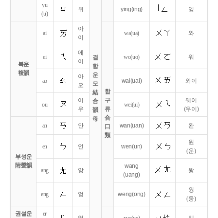
yu
위
ying
(ing)
잉
(u)
아
ai
wa
(ua)
와
이
에
ei
wo
(uo)
워
결
이
복운
합
複韻
운
아
ao
wai
(uai)
와이
모
오
합
結
어
구
웨이
合
ou
wei
(ui)
우
류
(우이)
韻
合
母
an
안
wan
(uan)
완
口
類
원
en
언
wen
(un)
(운)
부성운
附聲韻
wang
ang
앙
왕
(uang)
웡
eng
엉
weng
(ong)
(웅)
권설운
er