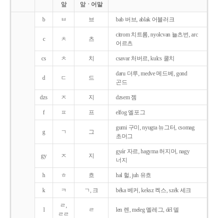
앞
앞ㆍ어말
b
ㅂ
브
bab 버브, ablak 어블러크
citrom 치트롬, nyolcvan 뇰츠번, arc
c
ㅊ
츠
어르츠
cs
ㅊ
치
csavar 처버르, kulcs 쿨치
daru 더루, medve 메드베, gond
d
ㄷ
드
곤드
dzs
ㅈ
지
dzsem 젬
f
ㅍ
프
elfog 엘포그
gumi 구미, nyugta 뉴그터, csomag
g
ㄱ
그
초머그
gyár 자르, hagyma 허지머, nagy
gy
ㅈ
지
너지
h
ㅎ
흐
hal 헐, juh 유흐
k
ㅋ
ㄱ, 크
béka 베커, keksz 켁스, szék 세크
ㄹ,
l
ㄹ
len 렌, meleg 멜레그, dél 델
ㄹㄹ