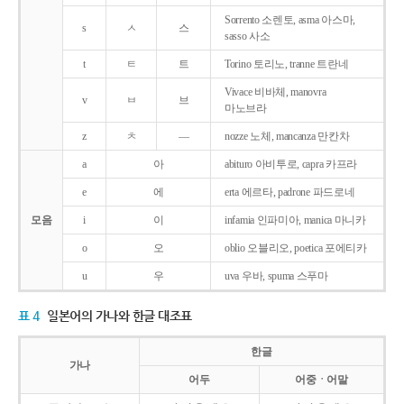
Sorrento 소렌토, asma 아스마,
s
ㅅ
스
sasso 사소
t
ㅌ
트
Torino 토리노, tranne 트란네
Vivace 비바체, manovra
v
ㅂ
브
마노브라
z
ㅊ
―
nozze 노체, mancanza 만칸차
a
아
abituro 아비투로, capra 카프라
e
에
erta 에르타, padrone 파드로네
모음
i
이
infamia 인파미아, manica 마니카
o
오
oblio 오블리오, poetica 포에티카
u
우
uva 우바, spuma 스푸마
표 4
일본어의 가나와 한글 대조표
한글
가나
어두
어중ㆍ어말