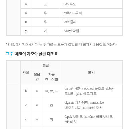
o
오
udo 우도
ó
우
próba 프루바
u
우
kula 쿨라
y
이
daktyl 닥틸
* ż, sz, rz의 '시'와 j의 '이'는 뒤따르는 모음과 결합할 때 합쳐서 1 음절로 적는다.
표 7
체코어 자모와 한글 대조표
한글
자모
보기
모음
자음
앞
앞ㆍ어말
barva 바르바, obchod 옵호트, dobrý
b
ㅂ
ㅂ, 브, 프
도브리, jeřab 예르자프
cigareta 치가레타, nemocnice
c
ㅊ
츠
네모츠니체, nemoc 네모츠
čapek 차페크, kulečnik 쿨레치니크,
č
ㅊ
치
míč 미치