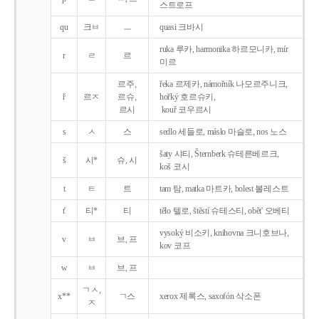
스트로프
qu
크ㅂ
ㅡ
quasi 크바시
ruka 루카, harmonika 하르모니카, mír
r
ㄹ
르
미르
르주,
řeka 르제카, námořník 나모르주니크,
ř
르ㅈ
르슈,
hořký 호르슈키,
르시
kouř 코우르시
s
ㅅ
스
sedlo 세들로, máslo 마슬로, nos 노스
šaty 샤티, Šternberk 슈테른베르크,
š
시*
슈, 시
koš 코시
t
ㅌ
트
tam 탐, matka 마트카, bolest 볼레스트
t'
티*
티
tělo 텔로, štěstí 슈테스티, obět' 오베티
vysoký 비소키, knihovna 크니호브나,
v
ㅂ
브, 프
kov 코프
w
ㅂ
브, 프
ㄱㅅ,
x**
ㄱ스
xerox 제록스, saxofón 삭소폰
ㅈ