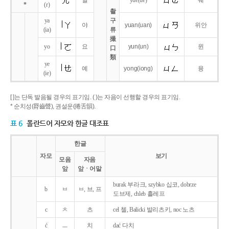
얼
yue
(ue)
웨
*
(r)
촬
ya
구
야
yuan
(uan)
위안
(ia)
류
撮
yo
요
yun
(un)
윈
口
類
ye
예
yong
(iong)
융
(ie)
[ ]는 단독 발음될 경우의 표기임. ( )는 자음이 선행할 경우의 표기임.
* 순치성(脣齒聲), 권설운(捲舌韻).
표 6
폴란드어 자모와 한글 대조표
한글
자모
보기
모음
자음
앞
앞ㆍ어말
burak 부라크, szybko 십코, dobrze
b
ㅂ
ㅂ, 브, 프
도브제, chleb 흘레프
c
ㅊ
츠
cel 첼, Balicki 발리츠키, noc 노츠
ć
ㅡ
치
dać 다치