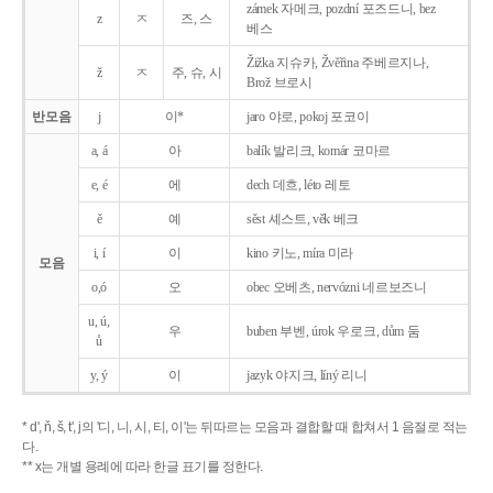
zámek 자메크, pozdní 포즈드니, bez
z
ㅈ
즈, 스
베스
Žižka 지슈카, Žvěřina 주베르지나,
ž
ㅈ
주, 슈, 시
Brož 브로시
반모음
j
이*
jaro 야로, pokoj 포코이
a, á
아
balík 발리크, komár 코마르
e, é
에
dech 데흐, léto 레토
ě
예
sěst 셰스트, věk 베크
i, í
이
kino 키노, míra 미라
모음
o,ó
오
obec 오베츠, nervózni 네르보즈니
u, ú,
우
buben 부벤, úrok 우로크, dům 둠
ů
y, ý
이
jazyk
야지크, líný 리니
* d', ň, š, t', j의 '디, 니, 시, 티, 이'는 뒤따르는 모음과 결합할 때 합쳐서 1 음절로 적는
다.
** x는 개별 용례에 따라 한글 표기를 정한다.