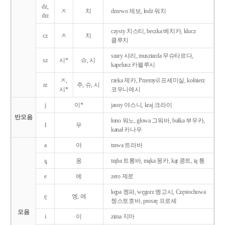
dż,
ㅈ
치
drzewo 제보, łodż 워치
drz
czysty 치스티, beczka 베치카, klucz
cz
ㅊ
치
클루치
szary 샤리, musztarda 무슈타르다,
sz
시*
슈, 시
kapelusz 카펠루시
ㅈ,
rzeka 제카, Przemyśl 프셰미실, kołnierz
rz
주, 슈, 시
시*
코우니에시
j
이*
jasny 야스니, kraj 크라이
반모음
łono 워노, głowa 그워바, bułka 부우카,
ł
우
kanał 카나우
a
아
trawa 트라바
ą̨
옹
trąba 트롱바, mąka 몽카, kąt 콩트, tą 통
e
에
zero 제로
kępa 켕파, węgorz 벵고시, Częstochowa
ę
엥, 에
쳉스토호바, proszę 프로셰
모음
i
이
zima 지마