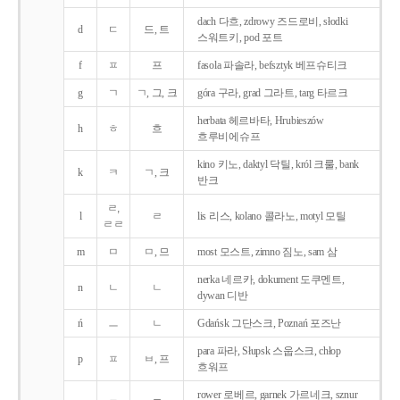
dach 다흐, zdrowy 즈드로비, słodki
d
ㄷ
드, 트
스워트키, pod 포트
f
ㅍ
프
fasola 파솔라, befsztyk 베프슈티크
g
ㄱ
ㄱ, 그, 크
góra 구라, grad 그라트, targ 타르크
herbata 헤르바타, Hrubieszów
h
ㅎ
흐
흐루비에슈프
kino 키노, daktyl 닥틸, król 크룰, bank
k
ㅋ
ㄱ, 크
반크
ㄹ,
l
ㄹ
lis 리스, kolano 콜라노, motyl 모틸
ㄹㄹ
m
ㅁ
ㅁ, 므
most 모스트, zimno 짐노, sam 삼
nerka 네르카, dokument 도쿠멘트,
n
ㄴ
ㄴ
dywan 디반
ń
ㅡ
ㄴ
Gdańsk 그단스크, Poznań 포즈난
para 파라, Słupsk 스웁스크, chłop
p
ㅍ
ㅂ, 프
흐워프
rower 로베르, garnek 가르네크, sznur