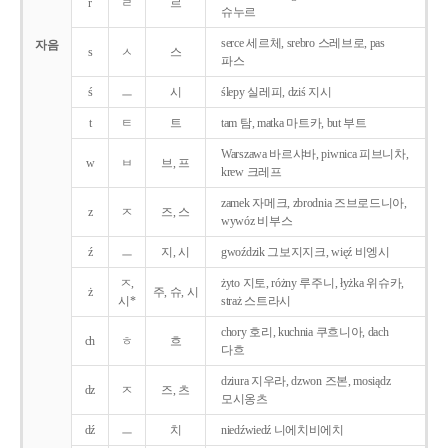
r
ㄹ
르
슈누르
serce 세르체, srebro 스레브로, pas
자음
s
ㅅ
스
파스
ś
ㅡ
시
ślepy 실레피, dziś 지시
t
ㅌ
트
tam 탐, matka 마트카, but 부트
Warszawa 바르샤바, piwnica 피브니차,
w
ㅂ
브, 프
krew 크레프
zamek 자메크, zbrodnia 즈브로드니아,
z
ㅈ
즈, 스
wywóz 비부스
ź
ㅡ
지, 시
gwoździk 그보지지크, więź 비엥시
ㅈ,
żyto 지토, różny 루주니, łyżka 위슈카,
ż
주, 슈, 시
시*
straż 스트라시
chory 호리, kuchnia 쿠흐니아, dach
ch
ㅎ
흐
다흐
dziura 지우라, dzwon 즈본, mosiądz
dz
ㅈ
즈, 츠
모시옹츠
dź
ㅡ
치
niedźwiedź 니에치비에치