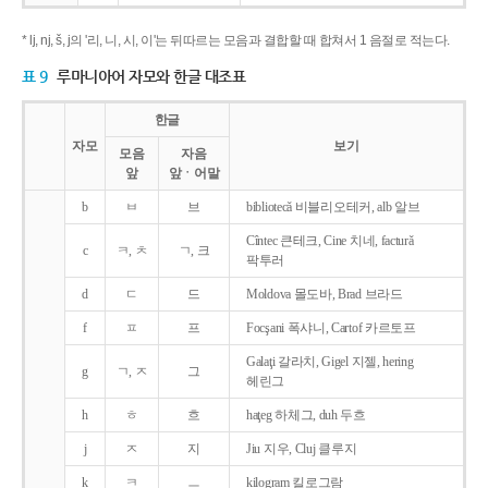
* lj, nj, š, j의 '리, 니, 시, 이'는 뒤따르는 모음과 결합할 때 합쳐서 1 음절로 적는다.
표 9
루마니아어 자모와 한글 대조표
한글
자모
보기
모음
자음
앞
앞ㆍ어말
b
ㅂ
브
bibliotecǎ 비블리오테커, alb 알브
Cîntec 큰테크, Cine 치네, facturǎ
c
ㅋ, ㅊ
ㄱ, 크
팍투러
d
ㄷ
드
Moldova 몰도바, Brad 브라드
f
ㅍ
프
Focşani 폭샤니, Cartof 카르토프
Galaţi 갈라치, Gigel 지젤, hering
g
ㄱ, ㅈ
그
헤린그
h
ㅎ
흐
haţeg 하체그, duh 두흐
j
ㅈ
지
Jiu 지우, Cluj 클루지
k
ㅋ
ㅡ
kilogram 킬로그람