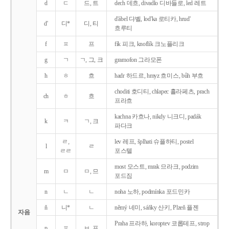
d
ㄷ
드, 트
dech 데흐, divadlo 디바들로, led 레트
d'ábel 댜벨, lod'ka 로티카, hrud'
d'
디*
디, 티
흐루티
f
ㅍ
프
fík 피크, knoflík 크노플리크
g
ㄱ
ㄱ, 그, 크
gramofon 그라모폰
h
ㅎ
흐
hadr 하드르, hmyz 흐미스, bůh 부흐
choditi 호디티, chlapec 흘라페츠, prach
ch
ㅎ
흐
프라흐
kachna 카흐나, nikdy 니크디, padák
k
ㅋ
ㄱ, 크
파다크
ㄹ,
lev 레프, šplhati 슈플하티, postel
l
ㄹ
ㄹㄹ
포스텔
most 모스트, mrak 므라크, podzim
m
ㅁ
ㅁ, 므
포드짐
n
ㄴ
ㄴ
noha 노하, podmínka 포드민카
ň
니*
ㄴ
němý 네미, sáňky 산키, Plzeň 플젠
자음
Praha 프라하, koroptev 코롭테프, strop
p
ㅍ
ㅂ, 프