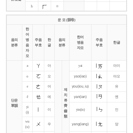
h
ㅎ
운 모 (韻母)
한
어
한어
음의
병
주음
한
음의
주음
병음
한글
분류
음
부호
글
분류
부호
자모
자
모
a
아
yai
야이
o
오
yao
(iao)
야오
e
어
you
(iou,
iu)
유
제
치
ê
에
yan
(ian)
옌
단운
류
單韻
齊
yi
이
yin(in)
인
齒
(i)
類
wu
우
yang
(iang)
양
(u)