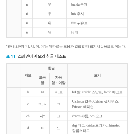
u
우
bunda 분더
ú
우
hús 후시
ü
위
füst 퓌슈트
ű
위
fű 퓌
* ny, s, j, ly의 ‘니, 시, 이, 이’는 뒤따르는 모음과 결합할 때 합쳐서 1 음절로 적는다.
표 11
스웨덴어 자모와 한글 대조표
한글
자모
보기
모음
자음
앞
앞ㆍ어말
b
ㅂ
ㅂ, 브
bal 발, snabbt 스납트, Jacob 야코브
Carlsson 칼손, Celsius 셀시우스,
c
ㅋ, ㅅ
ㄱ
Ericson 에릭손
ch
시*
크
charm 샤름, och 오크
dag 다그, dricka 드리카, Halmstad
d
ㄷ
드
할름스타드