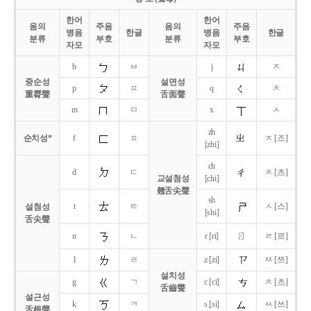
한어
한어
음의
주음
음의
주음
병음
한글
병음
한글
분류
부호
분류
부호
자모
자모
b
ㅂ
j
ㅈ
중순성
설면성
p
ㅍ
q
ㅊ
重脣聲
舌面聲
m
ㅁ
x
ㅅ
zh
순치성*
f
ㅍ
ㅈ [즈]
[zhi]
ch
d
ㄷ
ㅊ [츠]
교설첨성
[chi]
翹舌尖聲
sh
t
ㅌ
ㅅ [스]
설첨성
[shi]
舌尖聲
ㄖ
n
ㄴ
r [ri]
ㄹ [르]
l
ㄹ
z [zi]
ㅉ [쯔]
설치성
g
ㄱ
c [ci]
ㅊ [츠]
舌齒聲
설근성
k
ㅋ
s [si]
ㅆ [쓰]
舌根聲