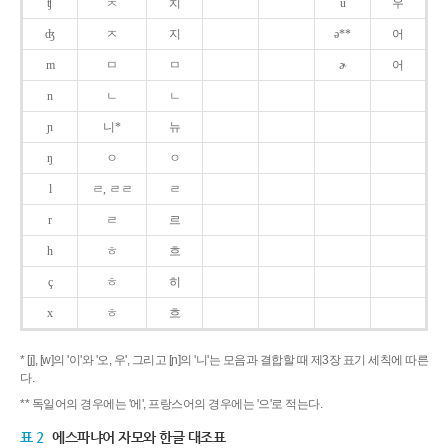
ʧ
ㅊ
치
u
우
ʤ
ㅈ
지
ə**
어
m
ㅁ
ㅁ
ɚ
어
n
ㄴ
ㄴ
ɲ
니*
뉴
ŋ
ㅇ
ㅇ
l
ㄹ, ㄹㄹ
ㄹ
r
ㄹ
르
h
ㅎ
흐
ç
ㅎ
히
x
ㅎ
흐
* [j], [w]의 '이'와 '오, 우', 그리고 [ɲ]의 '니'는 모음과 결합할 때 제3장 표기 세칙에 따른
다.
** 독일어의 경우에는 '에', 프랑스어의 경우에는 '으'로 적는다.
표 2
에스파냐어 자모와 한글 대조표