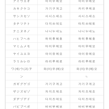
ア イ ウ エ オ
아 이 우 에 오
아 이 우 에 오
カ キ ク ケ コ
가 기 구 게 고
카 키 쿠 케 코
サ シ ス セ ソ
사 시 스 세 소
사 시 스 세 소
タ チ ツ テ ト
다 지 쓰 데 도
타 치 쓰 테 토
ナ ニ ヌ ネ ノ
나 니 누 네 노
나 니 누 네 노
ハ ヒ フ ヘ ホ
하 히 후 헤 호
하 히 후 헤 호
マ ミ ム メ モ
마 미 무 메 모
마 미 무 메 모
ヤ イ ユ エ ヨ
야 이 유 에 요
야 이 유 에 요
ラ リ ル レ ロ
라 리 루 레 로
라 리 루 레 로
ワ (ヰ) ウ (ヱ) ヲ
와 (이) 우 (에) 오
와 (이) 우 (에) 오
ン
ㄴ
ガ ギ グ ゲ ゴ
가 기 구 게 고
가 기 구 게 고
ザ ジ ズ ゼ ゾ
자 지 즈 제 조
자 지 즈 제 조
ダ ヂ ヅ デ ド
다 지 즈 데 도
다 지 즈 데 도
バ ビ ブ ベ ボ
바 비 부 베 보
바 비 부 베 보