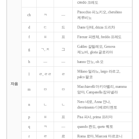
credo 크레도
Pinocchio 피노키오, cherubino
ch
ㅋ
―
케루비노
d
ㄷ
드
Dante 단테, drizza 드리차
f
ㅍ
프
Firenze 피렌체, freddo 프레도
Galileo 갈릴레오, Genova
g
ㄱ, ㅈ
그
제노바, gloria 글로리아
h
―
―
hanno 안노, oh 오
Milano 밀라노, largo 라르고,
l
ㄹ, ㄹㄹ
ㄹ
palco 팔코
자음
Macchiavelli 마키아벨리, mamma
m
ㅁ
ㅁ
맘마, Campanella 캄파넬라
Nero 네로, Anna 안나,
n
ㄴ
ㄴ
divertimento 디베르티멘토
p
ㅍ
프
Pisa 피사, prima 프리마
q
ㅋ
―
quando 콴도, queto 퀘토
r
ㄹ
르
Roma 로마, Marconi 마르코니