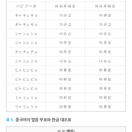
パ ピ プ ペ ポ
파 피 푸 페 포
파 피 푸 페 포
キャ キュ キョ
갸 규 교
캬 큐 쿄
ギャ ギュ ギョ
갸 규 교
갸 규 교
シャ シュ ショ
샤 슈 쇼
샤 슈 쇼
ジャ ジュ ジョ
자 주 조
자 주 조
チャ チュ チョ
자 주 조
차 추 초
ニャ ニュ ニョ
냐 뉴 뇨
냐 뉴 뇨
ヒャ ヒュ ヒョ
햐 휴 효
햐 휴 효
ビャ ビュ ビョ
뱌 뷰 뵤
뱌 뷰 뵤
ピャ ピュ ピョ
퍄 퓨 표
퍄 퓨 표
ミャ ミュ ミョ
먀 뮤 묘
먀 뮤 묘
リャ リュ リョ
랴 류 료
랴 류 료
표 5
중국어의 발음 부호와 한글 대조표
성 모 (聲母)