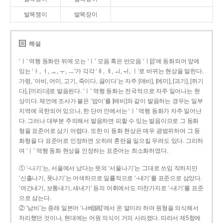
발목쟁이
발목장이
해설
‘ㅣ’ 역행 동화란 뒤에 오는 ‘ㅣ’ 모음 혹은 반모음 ‘ㅣ[j]’에 동화되어 앞에
있는 ‘ㅏ, ㅓ, ㅗ, ㅜ, ㅡ’가 각각 ‘ㅐ, ㅔ, ㅚ, ㅟ, ㅣ’로 바뀌는 현상을 말한다.
가령, ‘아비, 어미, 고기, 죽이다, 끓이다’는 자주 [애비], [에미], [괴기], [쥐기
다], [끼리다]로 발음된다. ‘ㅣ’ 역행 동화는 전국적으로 자주 일어나는 현
상이다. 체언에 조사가 붙은 ‘밥이’를 [배비]와 같이 발음하는 경우는 일부
지역에 국한되어 있으나, 한 단어 안에서는 ‘ㅣ’ 역행 동화가 자주 일어난
다. 그러나 대부분 주의해서 발음하면 피할 수 있는 발음이므로 그 동화
형을 표준어로 삼기 어렵다. 또한 이 동화 현상은 매우 광범위하여 그 동
화형을 다 표준어로 인정하면 오히려 혼란을 일으킬 우려도 있다. 그리하
여 ‘ㅣ’ 역행 동화 현상을 인정하는 표준어는 최소화하였다.
① ‘-나기’는, 서울에서 났다는 뜻의 ‘서울나기’는 그대로 쓰임 직하지만
‘신출나기, 풋나기’는 어색하므로 일률적으로 ‘-내기’를 표준으로 삼았다.
‘여간내기, 보통내기, 새내기’ 등의 어휘에서도 마찬가지로 ‘-내기’를 표준
으로 삼는다.
② ‘남비’는 종래 일본어 ‘나베[鍋]’에서 온 말이라 하여 원형을 의식해서
처리했던 것이나, 현대에는 어원 의식이 거의 사라졌다. 따라서 제5항에