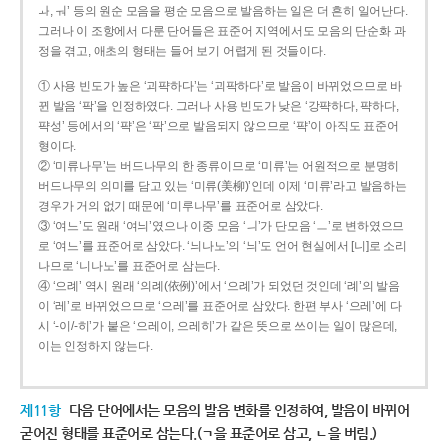
ㅘ, ㅝ’ 등의 원순 모음을 평순 모음으로 발음하는 일은 더 흔히 일어난다.
그러나 이 조항에서 다룬 단어들은 표준어 지역에서도 모음의 단순화 과
정을 겪고, 애초의 형태는 들어 보기 어렵게 된 것들이다.
① 사용 빈도가 높은 ‘괴퍅하다’는 ‘괴팍하다’로 발음이 바뀌었으므로 바
뀐 발음 ‘팍’을 인정하였다. 그러나 사용 빈도가 낮은 ‘강퍅하다, 퍅하다,
퍅성’ 등에서의 ‘퍅’은 ‘팍’으로 발음되지 않으므로 ‘퍅’이 아직도 표준어
형이다.
② ‘미류나무’는 버드나무의 한 종류이므로 ‘미류’는 어원적으로 분명히
버드나무의 의미를 담고 있는 ‘미류(美柳)’인데 이제 ‘미류’라고 발음하는
경우가 거의 없기 때문에 ‘미루나무’를 표준어로 삼았다.
③ ‘여느’도 원래 ‘여늬’였으나 이중 모음 ‘ㅢ’가 단모음 ‘ㅡ’로 변하였으므
로 ‘여느’를 표준어로 삼았다. ‘늬나노’의 ‘늬’도 언어 현실에서 [니]로 소리
나므로 ‘니나노’를 표준어로 삼는다.
④ ‘으례’ 역시 원래 ‘의례(依例)’에서 ‘으례’가 되었던 것인데 ‘례’의 발음
이 ‘레’로 바뀌었으므로 ‘으레’를 표준어로 삼았다. 한편 부사 ‘으레’에 다
시 ‘-이/-히’가 붙은 ‘으레이, 으레히’가 같은 뜻으로 쓰이는 일이 많은데,
이는 인정하지 않는다.
제11항
다음 단어에서는 모음의 발음 변화를 인정하여, 발음이 바뀌어
굳어진 형태를 표준어로 삼는다.(ㄱ을 표준어로 삼고, ㄴ을 버림.)