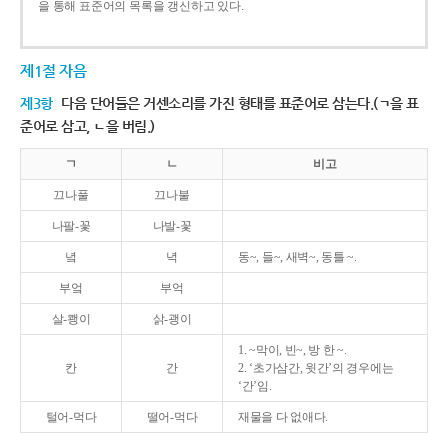
을 통해 표준어의 목록을 갱신하고 있다.
제1절 자음
제3항
다음 단어들은 거센소리를 가진 형태를 표준어로 삼는다.(ㄱ을 표
준어로 삼고, ㄴ을 버림.)
ㄱ
ㄴ
비고
끄나풀
끄나불
나팔-꽃
나발-꽃
녘
녁
동~, 들~, 새벽~, 동틀 ~.
부엌
부억
살-쾡이
삵-괭이
1. ~막이, 빈~, 방 한 ~.
칸
간
2. ‘초가삼간, 윗간’의 경우에는
‘간’임.
털어-먹다
떨어-먹다
재물을 다 없애다.