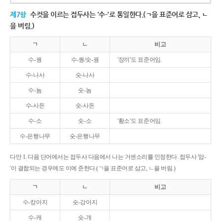
제7항
수컷을 이르는 접두사는 '수-'로 통일한다.(ㄱ을 표준어로 삼고, ㄴ
을 버림.)
ㄱ
ㄴ
비고
수-꿩
수-퀑/숫-꿩
'장끼'도 표준어임.
수-나사
숫-나사
수-놈
숫-놈
수-사돈
숫-사돈
수-소
숫-소
'황소'도 표준어임.
수-은행나무
숫-은행나무
다만 1. 다음 단어에서는 접두사 다음에서 나는 거센소리를 인정한다. 접두사 '암-
'이 결합되는 경우에도 이에 준한다.(ㄱ을 표준어로 삼고, ㄴ을 버림.)
ㄱ
ㄴ
비고
수-캉아지
숫-강아지
수-캐
숫-개