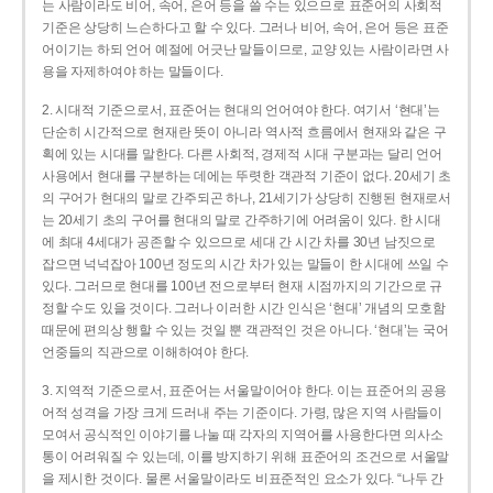
는 사람이라도 비어, 속어, 은어 등을 쓸 수는 있으므로 표준어의 사회적
기준은 상당히 느슨하다고 할 수 있다. 그러나 비어, 속어, 은어 등은 표준
어이기는 하되 언어 예절에 어긋난 말들이므로, 교양 있는 사람이라면 사
용을 자제하여야 하는 말들이다.
2. 시대적 기준으로서, 표준어는 현대의 언어여야 한다. 여기서 ‘현대’는
단순히 시간적으로 현재란 뜻이 아니라 역사적 흐름에서 현재와 같은 구
획에 있는 시대를 말한다. 다른 사회적, 경제적 시대 구분과는 달리 언어
사용에서 현대를 구분하는 데에는 뚜렷한 객관적 기준이 없다. 20세기 초
의 구어가 현대의 말로 간주되곤 하나, 21세기가 상당히 진행된 현재로서
는 20세기 초의 구어를 현대의 말로 간주하기에 어려움이 있다. 한 시대
에 최대 4세대가 공존할 수 있으므로 세대 간 시간 차를 30년 남짓으로
잡으면 넉넉잡아 100년 정도의 시간 차가 있는 말들이 한 시대에 쓰일 수
있다. 그러므로 현대를 100년 전으로부터 현재 시점까지의 기간으로 규
정할 수도 있을 것이다. 그러나 이러한 시간 인식은 ‘현대’ 개념의 모호함
때문에 편의상 행할 수 있는 것일 뿐 객관적인 것은 아니다. ‘현대’는 국어
언중들의 직관으로 이해하여야 한다.
3. 지역적 기준으로서, 표준어는 서울말이어야 한다. 이는 표준어의 공용
어적 성격을 가장 크게 드러내 주는 기준이다. 가령, 많은 지역 사람들이
모여서 공식적인 이야기를 나눌 때 각자의 지역어를 사용한다면 의사소
통이 어려워질 수 있는데, 이를 방지하기 위해 표준어의 조건으로 서울말
을 제시한 것이다. 물론 서울말이라도 비표준적인 요소가 있다. “나두 간