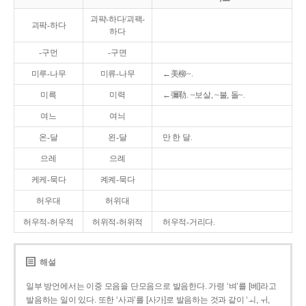
괴퍅-하다/괴팩-
괴팍-하다
하다
-구먼
-구면
미루-나무
미류-나무
←美柳~.
미륵
미력
←彌勒. ~보살, ~불, 돌~.
여느
여늬
온-달
왼-달
만 한 달.
으레
으례
케케-묵다
켸켸-묵다
허우대
허위대
허우적-허우적
허위적-허위적
허우적-거리다.
해설
일부 방언에서는 이중 모음을 단모음으로 발음한다. 가령 ‘벼’를 [베]라고
발음하는 일이 있다. 또한 ‘사과’를 [사가]로 발음하는 것과 같이 ‘ㅚ, ㅟ,