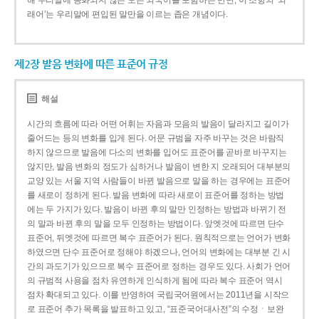
해 우리말에 동화되지 않은 모든 외국어를 포함하는 반면, 이 조항의 ‘외
래어’는 우리말에 편입된 말만을 이르는 좁은 개념이다.
제2장 발음 변화에 따른 표준어 규정
해설
시간의 흐름에 따라 어떤 어휘는 자음과 모음의 발음이 달라지고 길이가
줄어드는 등의 변화를 입게 된다. 어문 규범을 자주 바꾸는 것은 바람직
하지 않으므로 발음에 다소의 변화를 입어도 표준어를 곧바로 바꾸지는
않지만, 발음 변화의 정도가 심하거나 발음이 변한 지 오래되어 대부분의
교양 있는 서울 지역 사람들이 바뀐 발음으로 말을 하는 경우에는 표준어
를 새로이 정하게 된다. 발음 변화에 따라 새로이 표준어를 정하는 방법
에는 두 가지가 있다. 발음이 바뀐 후의 말만 인정하는 방법과 바뀌기 전
의 말과 바뀐 후의 말을 모두 인정하는 방법이다. 앞엣것에 따르면 단수
표준어, 뒤엣것에 따르면 복수 표준어가 된다. 원칙적으로는 언어가 변화
하였으면 단수 표준어로 정해야 하겠으나, 언어의 변화에는 대부분 긴 시
간의 과도기가 있으므로 복수 표준어로 정하는 경우도 있다. 사회가 언어
의 규범적 사용을 점차 유연하게 인식하게 됨에 따라 복수 표준어 역시
점차 확대되고 있다. 이를 반영하여 국립국어원에서는 2011년을 시작으
로 표준어 추가 목록을 발표하고 있고, “표준국어대사전”의 수정ㆍ보완