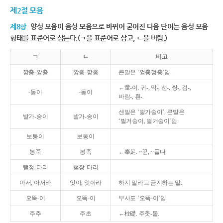
제2절 모음
제8항
양성 모음이 음성 모음으로 바뀌어 굳어진 다음 단어는 음성 모음
형태를 표준어로 삼는다.(ㄱ을 표준어로 삼고, ㄴ을 버림.)
ㄱ
ㄴ
비고
깡충-깡충
깡총-깡총
큰말은 ‘껑충껑충’임.
←童-이. 귀-, 막-, 선-, 쌍-, 검-,
-둥이
-동이
바람-, 흰-.
센말은 ‘빨가숭이’, 큰말은
발가-숭이
발가-송이
‘벌거숭이, 뻘거숭이’임.
보퉁이
보통이
봉죽
봉족
←奉足. ~꾼, ~들다.
뻗정-다리
뻗장-다리
아서, 아서라
앗아, 앗아라
하지 말라고 금지하는 말.
오뚝-이
오똑-이
부사도 ‘오뚝-이’임.
주추
주초
←柱礎. 주춧-돌.