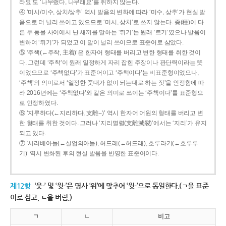
라요’도 ‘나무랬다, 나무래요’를 취하지 않는다.
④ ‘미시/미수, 상치/상추’ 역시 발음의 변화에 따라 ‘미수, 상추’가 현실 발
음으로 더 널리 쓰이고 있으므로 ‘미시, 상치’로 쓰지 않는다. 종(種)이 다
른 두 동물 사이에서 난 새끼를 말하는 ‘튀기’는 원래 ‘트기’였으나 발음이
변하여 ‘튀기’가 되었고 이 말이 널리 쓰이므로 표준어로 삼았다.
⑤ ‘주책(←주착, 主着)’은 한자어 형태를 버리고 변한 형태를 취한 것이
다. 그런데 ‘주착’이 원래 일정하게 자리 잡힌 주장이나 판단력이라는 뜻
이었으므로 ‘주책없다’가 표준어이고 ‘주책이다’는 비표준형이었으나,
‘주책’의 의미로서 ‘일정한 줏대가 없이 되는대로 하는 짓’을 인정함에 따
라 2016년에는 ‘주책없다’와 같은 의미로 쓰이는 ‘주책이다’를 표준형으
로 인정하였다.
⑥ ‘지루하다(←지리하다, 支離--)’ 역시 한자어 어원의 형태를 버리고 변
한 형태를 취한 것이다. 그러나 ‘지리멸렬(支離滅裂)’에서는 ‘지리’가 유지
되고 있다.
⑦ ‘시러베아들(←실업의아들), 허드레(←허드래), 호루라기(←호루루
기)’ 역시 변화된 후의 현실 발음을 반영한 표준어이다.
제12항
‘웃-’ 및 ‘윗-’은 명사 ‘위’에 맞추어 ‘윗-’으로 통일한다.(ㄱ을 표준
어로 삼고, ㄴ을 버림.)
ㄱ
ㄴ
비고