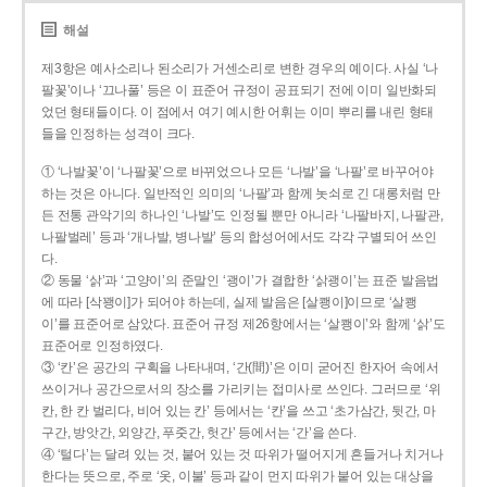
해설
제3항은 예사소리나 된소리가 거센소리로 변한 경우의 예이다. 사실 ‘나
팔꽃’이나 ‘끄나풀’ 등은 이 표준어 규정이 공표되기 전에 이미 일반화되
었던 형태들이다. 이 점에서 여기 예시한 어휘는 이미 뿌리를 내린 형태
들을 인정하는 성격이 크다.
① ‘나발꽃’이 ‘나팔꽃’으로 바뀌었으나 모든 ‘나발’을 ‘나팔’로 바꾸어야
하는 것은 아니다. 일반적인 의미의 ‘나팔’과 함께 놋쇠로 긴 대롱처럼 만
든 전통 관악기의 하나인 ‘나발’도 인정될 뿐만 아니라 ‘나팔바지, 나팔관,
나팔벌레’ 등과 ‘개나발, 병나발’ 등의 합성어에서도 각각 구별되어 쓰인
다.
② 동물 ‘삵’과 ‘고양이’의 준말인 ‘괭이’가 결합한 ‘삵괭이’는 표준 발음법
에 따라 [삭꽹이]가 되어야 하는데, 실제 발음은 [살쾡이]이므로 ‘살쾡
이’를 표준어로 삼았다. 표준어 규정 제26항에서는 ‘살쾡이’와 함께 ‘삵’도
표준어로 인정하였다.
③ ‘칸’은 공간의 구획을 나타내며, ‘간(間)’은 이미 굳어진 한자어 속에서
쓰이거나 공간으로서의 장소를 가리키는 접미사로 쓰인다. 그러므로 ‘위
칸, 한 칸 벌리다, 비어 있는 칸’ 등에서는 ‘칸’을 쓰고 ‘초가삼간, 뒷간, 마
구간, 방앗간, 외양간, 푸줏간, 헛간’ 등에서는 ‘간’을 쓴다.
④ ‘털다’는 달려 있는 것, 붙어 있는 것 따위가 떨어지게 흔들거나 치거나
한다는 뜻으로, 주로 ‘옷, 이불’ 등과 같이 먼지 따위가 붙어 있는 대상을