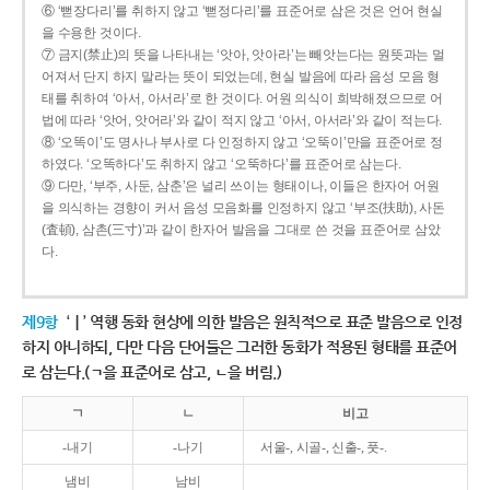
⑥ ‘뻗장다리’를 취하지 않고 ‘뻗정다리’를 표준어로 삼은 것은 언어 현실
을 수용한 것이다.
⑦ 금지(禁止)의 뜻을 나타내는 ‘앗아, 앗아라’는 빼앗는다는 원뜻과는 멀
어져서 단지 하지 말라는 뜻이 되었는데, 현실 발음에 따라 음성 모음 형
태를 취하여 ‘아서, 아서라’로 한 것이다. 어원 의식이 희박해졌으므로 어
법에 따라 ‘앗어, 앗어라’와 같이 적지 않고 ‘아서, 아서라’와 같이 적는다.
⑧ ‘오똑이’도 명사나 부사로 다 인정하지 않고 ‘오뚝이’만을 표준어로 정
하였다. ‘오똑하다’도 취하지 않고 ‘오뚝하다’를 표준어로 삼는다.
⑨ 다만, ‘부주, 사둔, 삼춘’은 널리 쓰이는 형태이나, 이들은 한자어 어원
을 의식하는 경향이 커서 음성 모음화를 인정하지 않고 ‘부조(扶助), 사돈
(査頓), 삼촌(三寸)’과 같이 한자어 발음을 그대로 쓴 것을 표준어로 삼았
다.
제9항
‘ㅣ’ 역행 동화 현상에 의한 발음은 원칙적으로 표준 발음으로 인정
하지 아니하되, 다만 다음 단어들은 그러한 동화가 적용된 형태를 표준어
로 삼는다.(ㄱ을 표준어로 삼고, ㄴ을 버림.)
ㄱ
ㄴ
비고
-내기
-나기
서울-, 시골-, 신출-, 풋-.
냄비
남비