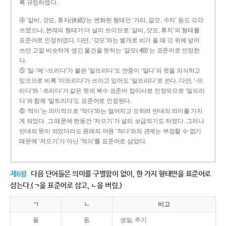
록 규정하였다.
④ ‘갈비, 갓모, 휴지(休紙)’는 변화된 형태인 ‘가리, 갈모, 수지’ 등도 각각
쓰였으나, 본래의 형태가 더 널리 쓰이므로 ‘갈비, 갓모, 휴지’의 형태를
표준어로 인정하였다. 다만, ‘갓모’와는 별개로 비가 올 때 갓 위에 덮어
쓰던 고깔 비슷하게 생긴 물건을 뜻하는 ‘갈모(-帽)’는 표준어로 인정한
다.
⑤ ‘밀-’에 ‘-뜨리다’가 붙은 ‘밀뜨리다’도 언중이 ‘밀다’의 뜻을 의식하고
있으므로 비록 ‘미뜨리다’가 쓰이고 있어도 ‘밀뜨리다’로 쓴다. 다만, ‘-뜨
리다’와 ‘-트리다’가 같은 뜻의 복수 표준어 접미사로 인정되므로 ‘밀뜨리
다’와 함께 ‘밀트리다’도 표준어로 인정된다.
⑥ ‘적이’는 의미적으로 ‘적다’와는 멀어지고 오히려 반대의 의미를 가지
게 되었다. 그 때문에 한동안 ‘저으기’가 널리 보급되기도 하였다. 그러나
반대의 뜻이 되었더라도 원래의 어원 ‘적다’와의 관계는 부정할 수 없기
때문에 ‘저으기’가 아닌 ‘적이’를 표준어로 삼았다.
제6항
다음 단어들은 의미를 구별함이 없이, 한 가지 형태만을 표준어로
삼는다.(ㄱ을 표준어로 삼고, ㄴ을 버림.)
ㄱ
ㄴ
비고
돌
돐
생일, 주기.