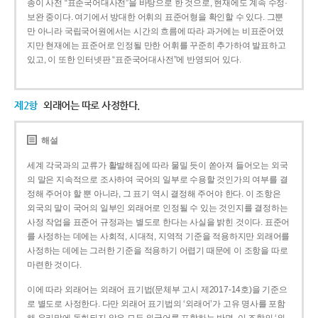
종이 사전 “표준국어대사전”을 바탕으로 한 것으로, 현재에도 계속 수정·
보완 중이다. 여기에서 방대한 어휘의 표준어형을 확인할 수 있다. 그뿐
만 아니라 국립국어원에서는 시간의 흐름에 따라 과거에는 비표준어였
지만 현재에는 표준어로 인정될 만한 어휘를 꾸준히 추가하여 발표하고
있고, 이 또한 인터넷판 “표준국어대사전”에 반영되어 있다.
제2항
외래어는 따로 사정한다.
해설
세계 각국과의 교류가 활발해짐에 따라 물밀 듯이 쏟아져 들어오는 외국
의 말은 지속적으로 조사하여 국어의 일부로 수용할 것인가의 여부를 결
정해 주어야 할 뿐 아니라, 그 표기 역시 결정해 주어야 한다. 이 조항은
외국의 말이 국어의 일부인 외래어로 인정될 수 있는 것인지를 결정하는
사정 작업을 표준어 규정과는 별도로 한다는 사실을 밝힌 것이다. 표준어
를 사정하는 데에는 사회적, 시대적, 지역적 기준을 적용하지만 외래어를
사정하는 데에는 그러한 기준을 적용하기 어렵기 때문에 이 조항을 따로
마련한 것이다.
이에 따라 외래어는 외래어 표기법(문체부 고시 제2017-14호)을 기준으
로 별도로 사정한다. 다만 외래어 표기법의 ‘외래어’가 고유 명사를 포함