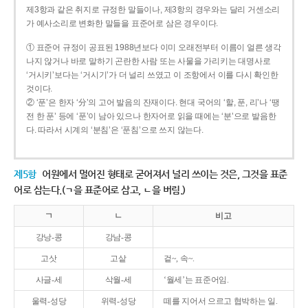
제3항과 같은 취지로 규정한 말들이나, 제3항의 경우와는 달리 거센소리
가 예사소리로 변화한 말들을 표준어로 삼은 경우이다.
① 표준어 규정이 공표된 1988년보다 이미 오래전부터 이름이 얼른 생각
나지 않거나 바로 말하기 곤란한 사람 또는 사물을 가리키는 대명사로
‘거시키’보다는 ‘거시기’가 더 널리 쓰였고 이 조항에서 이를 다시 확인한
것이다.
② ‘푼’은 한자 ‘分’의 고어 발음의 잔재이다. 현대 국어의 ‘할, 푼, 리’나 ‘땡
전 한 푼’ 등에 ‘푼’이 남아 있으나 한자어로 읽을 때에는 ‘분’으로 발음한
다. 따라서 시계의 ‘분침’은 ‘푼침’으로 쓰지 않는다.
제5항
어원에서 멀어진 형태로 굳어져서 널리 쓰이는 것은, 그것을 표준
어로 삼는다.(ㄱ을 표준어로 삼고, ㄴ을 버림.)
ㄱ
ㄴ
비고
강낭-콩
강남-콩
고삿
고샅
겉~, 속~.
사글-세
삭월-세
‘월세’는 표준어임.
울력-성당
위력-성당
떼를 지어서 으르고 협박하는 일.