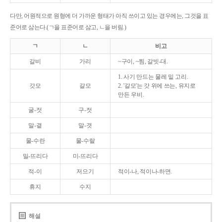
다만, 어원적으로 원형에 더 가까운 형태가 아직 쓰이고 있는 경우에는, 그것을 표
준어로 삼는다.(ㄱ을 표준어로 삼고, ㄴ을 버림.)
ㄱ
ㄴ
비고
갈비
가리
~구이, ~찜, 갈빗-대.
1. 사기 만드는 물레 밑 고리.
갓모
갈모
2. '갈모'는 갓 위에 쓰는, 유지로
만든 우비.
굴-젓
구-젓
말-곁
말-겻
물-수란
물-수랄
밀-뜨리다
미-뜨리다
적-이
저으기
적이-나, 적이나-하면.
휴지
수지
해설