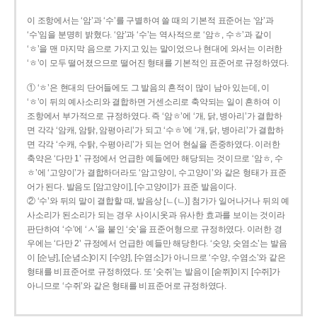
이 조항에서는 ‘암’과 ‘수’를 구별하여 쓸 때의 기본적 표준어는 ‘암’과
‘수’임을 분명히 밝혔다. ‘암’과 ‘수’는 역사적으로 ‘암ㅎ, 수ㅎ’과 같이
‘ㅎ’을 맨 마지막 음으로 가지고 있는 말이었으나 현대에 와서는 이러한
‘ㅎ’이 모두 떨어졌으므로 떨어진 형태를 기본적인 표준어로 규정하였다.
① ‘ㅎ’은 현대의 단어들에도 그 발음의 흔적이 많이 남아 있는데, 이
‘ㅎ’이 뒤의 예사소리와 결합하면 거센소리로 축약되는 일이 흔하여 이
조항에서 부가적으로 규정하였다. 즉 ‘암ㅎ’에 ‘개, 닭, 병아리’가 결합하
면 각각 ‘암캐, 암탉, 암평아리’가 되고 ‘수ㅎ’에 ‘개, 닭, 병아리’가 결합하
면 각각 ‘수캐, 수탉, 수평아리’가 되는 언어 현실을 존중하였다. 이러한
축약은 ‘다만 1’ 규정에서 언급한 예들에만 해당되는 것이므로 ‘암ㅎ, 수
ㅎ’에 ‘고양이’가 결합하더라도 ‘암고양이, 수고양이’와 같은 형태가 표준
어가 된다. 발음도 [암고양이], [수고양이]가 표준 발음이다.
② ‘수’와 뒤의 말이 결합할 때, 발음상 [ㄴ(ㄴ)] 첨가가 일어나거나 뒤의 예
사소리가 된소리가 되는 경우 사이시옷과 유사한 효과를 보이는 것이라
판단하여 ‘수’에 ‘ㅅ’을 붙인 ‘숫’을 표준어형으로 규정하였다. 이러한 경
우에는 ‘다만 2’ 규정에서 언급한 예들만 해당한다. ‘숫양, 숫염소’는 발음
이 [순냥], [순념소]이지 [수양], [수염소]가 아니므로 ‘수양, 수염소’와 같은
형태를 비표준어로 규정하였다. 또 ‘숫쥐’는 발음이 [숟쮜]이지 [수쥐]가
아니므로 ‘수쥐’와 같은 형태를 비표준어로 규정하였다.