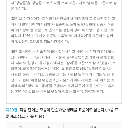
서 ‘강남콩’을 ‘강낭콩’으로 처리한 것과 마찬가지로 ‘냄비’를 표준어로 삼
은 것이다.
[붙임 1] ‘아지랑이’는 과거의 대사전들에서 ‘아지랭이’로 고쳐진 것이 교
과서에 반영되어 ‘아지랭이’가 표준어로 쓰여 왔으나, 현대 언중의 직관
이 ‘아지랑이’를 표준으로 인식하는 경향이 강해 ‘아지랑이’를 표준어로
삼았다. 1936년 “조선어 표준말 모음”에서 ‘아지랑이’를 표준어로 정한
바 있었는데 그것으로 되돌아간 것이다.
[붙임 2] ‘-장이’는 기술자에 붙는 접미사이고 ‘-쟁이’는 기타 어휘에 붙는
접미사이다. 그리고 여기서의 ‘기술자’는 ‘수공업적인 기술자’로 한정한
다. 따라서 ‘칠장이, 유기장이’에서는 ‘-장이’를 표준으로 삼고 ‘멋쟁이, 소
금쟁이, 골목쟁이’ 등에서는 ‘-쟁이’를 표준으로 삼았다. 또한 점을 치는
사람은 ‘점쟁이’가 되고 그림을 그리는 사람을 낮추어 가리키는 말은 ‘환
쟁이’가 된다. 이들은 수공업적인 기술자가 아니기 때문이다. 이처럼 의
미에 따라 ‘-장이’와 ‘-쟁이’를 구별해서 쓰기 때문에 갓을 만드는 기술자
는 ‘갓장이’, 갓을 쓴 사람을 낮잡아 이르는 말은 ‘갓쟁이’가 된다.
제10항
다음 단어는 모음이 단순화한 형태를 표준어로 삼는다.(ㄱ을 표
준어로 삼고, ㄴ을 버림.)
ㄱ
ㄴ
비고