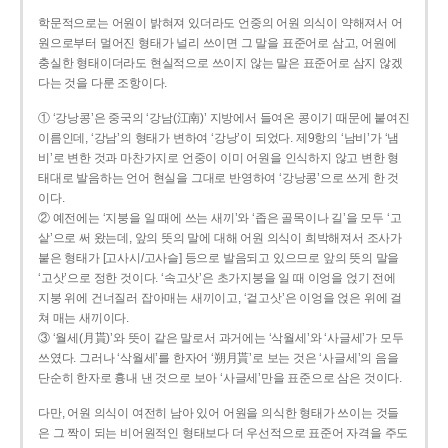
학문적으로는 어원이 밝혀져 있더라도 언중의 어원 의식이 약해져서 어
원으로부터 멀어진 형태가 널리 쓰이면 그 말을 표준어로 삼고, 어원에
충실한 형태이더라도 현실적으로 쓰이지 않는 말은 표준어로 삼지 않겠
다는 것을 다룬 조항이다.
① ‘강낭콩’은 중국의 ‘강남(江南)’ 지방에서 들여온 콩이기 때문에 붙여진
이름인데, ‘강남’의 형태가 변하여 ‘강낭’이 되었다. 제9항의 ‘남비’가 ‘냄
비’로 변한 것과 마찬가지로 언중이 이미 어원을 인식하지 않고 변한 형
태대로 발음하는 언어 현실을 그대로 반영하여 ‘강낭콩’으로 쓰게 한 것
이다.
② 예전에는 ‘지붕을 일 때에 쓰는 새끼’와 ‘좁은 골목이나 길’을 모두 ‘고
샅’으로 써 왔는데, 앞의 뜻의 말에 대해 어원 의식이 희박해져서 조사가
붙은 형태가 [고사시/고사슬] 등으로 발음되고 있으므로 앞의 뜻의 말을
‘고삿’으로 정한 것이다. ‘속고삿’은 초가지붕을 일 때 이엉을 얹기 전에
지붕 위에 건너질러 잡아매는 새끼이고, ‘겉고삿’은 이엉을 얹은 위에 걸
쳐 매는 새끼이다.
③ ‘월세(月貰)’와 뜻이 같은 말로서 과거에는 ‘삭월세’와 ‘사글세’가 모두
쓰였다. 그러나 ‘삭월세’를 한자어 ‘朔月貰’로 보는 것은 ‘사글세’의 음을
단순히 한자로 흉내 낸 것으로 보아 ‘사글세’만을 표준으로 삼은 것이다.
다만, 어원 의식이 여전히 남아 있어 어원을 의식한 형태가 쓰이는 것들
은 그 짝이 되는 비어원적인 형태보다 더 우선적으로 표준어 자격을 주도