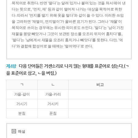
목적어로 취한다. 반면 ‘떨다’는 달려 있거나 붙어 있는 것을 쳐서 떼어 낸
다는 뜻으로, ‘먼지, 재’ 등과 같이 떨어져 나가는 대상을 목적어로 취한
다. 따라서 ‘먼지를 떨기 위해 옷을 털다’와 같이 쓸 수 있다. 이러한 쓰임
을 고려하면 ‘재떨이, 먼지떨이’가 올바른 표기가 된다. 그러나 ‘재물’이
목적어로 쓰이는 경우에는 유사한 의미로도 쓰인다. ‘털다’는 ‘남이 가진
재물을 몽땅 빼앗거나 그것이 보관된 장소를 모조리 뒤지어 훔치다’를,
‘떨다’는 ‘남에게서 재물을 모조리 훔치거나 빼앗다’를 뜻한다. 다만, ‘먹
다’와 결합해 합성어로 쓸 때에는 ‘털어먹다’로 쓴다.
제4항
다음 단어들은 거센소리로 나지 않는 형태를 표준어로 삼는다.(ㄱ
을 표준어로 삼고, ㄴ을 버림.)
ㄱ
ㄴ
비고
가을-갈이
가을-카리
거시기
거시키
분침
푼침
해설