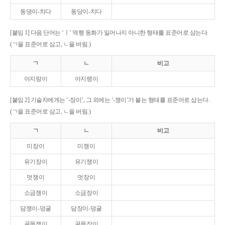
동댕이-치다
동당이-치다
[붙임 1] 다음 단어는 ‘ㅣ’ 역행 동화가 일어나지 아니한 형태를 표준어로 삼는다.
(ㄱ을 표준어로 삼고, ㄴ을 버림.)
ㄱ
ㄴ
비고
아지랑이
아지랭이
[붙임 2] 기술자에게는 ‘-장이’, 그 외에는 ‘-쟁이’가 붙는 형태를 표준어로 삼는다.
(ㄱ을 표준어로 삼고, ㄴ을 버림.)
ㄱ
ㄴ
비고
미장이
미쟁이
유기장이
유기쟁이
멋쟁이
멋장이
소금쟁이
소금장이
담쟁이-덩굴
담장이-덩굴
골목쟁이
골목장이