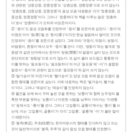
와 관련된 ‘강중강중, 깡쭝깡쭝’도 ‘강종강종, 깡쫑깡쫑’으로 쓰지 않는다.
‘깡충깡충, 강중강중, 깡쭝깡쭝’의 음성 모음 대응형은 각각 ‘껑충껑충, 겅
중겅중, 껑쭝껑쭝’이다. 그러나 ‘ 껑충하다’와 짝을 이루는 말은 ‘깡총하
다’로서 ‘깡충하다’가 오히려 비표준어이다.
② ‘-동이’도 음성 모음화를 인정하여 ‘-둥이’를 표준어로 삼았다. ‘-둥이’의
어원은 아이 ‘동(童)’을 쓴 ‘동이(童-)’이지만 현실 발음에서 멀어진 것으로
인정되어 ‘-둥이’를 표준으로 삼았다. 그에 따라 ‘귀둥이, 막둥이, 쌍둥이,
바람둥이, 흰둥이’에서 모두 ‘-둥이’를 쓴다. 다만, ‘쌍둥이’와는 별개로 ‘쌍
동밤’과 같은 단어에서는 한자어 ‘쌍동(雙童)’의 발음이 살아 있는 것으로
판단되므로 ‘쌍둥밤’으로 쓰지 않는다. 또 살이 올라 보드랍고 통통한 아
이를 뜻하는 ‘옴포동이’는 ‘옴포동하다’의 어근 ‘옴포동’에 ‘-이’가 결합된
말로서 ‘-둥이’와 관련이 없으므로 ‘옴포둥이’와 같이 쓰지 않는다.
③ ‘발가숭이’와 마찬가지로 ‘빨가숭이’도 양성 모음 뒤에 음성 모음이 결
합한 형태를 표준어로 삼는다. 이에 대응하는 짝은 ‘벌거숭이, 뻘거숭
이’이다. 그러나 ‘애송이’는 ‘애숭이’를 인정하지 않는다.
④ 물건을 보에 싸서 꾸려 놓은 것을 뜻하는 ‘보퉁이’와 함께 눈두덩의 불
룩한 부분을 뜻하는 ‘눈퉁이’나 미련한 사람을 낮추어 가리키는 ‘미련퉁
이’ 등에서도 ‘-퉁이’를 쓴다. 그러나 ‘고집통이, 골통이’에서는 ‘통이’를 쓰
는데, 이는 ‘고집통이, 골통이’가 각각 ‘고집통’, ‘골통’에 ‘-이’가 붙은 말이
기 때문이다.
⑤ ‘봉족(奉足), 주초(柱礎)’는 한자어로서의 형태를 인식하지 않고 쓰는
것이 일반적이므로 ‘봉죽, 주추’와 같이 음성 모음 형태를 인정했다.