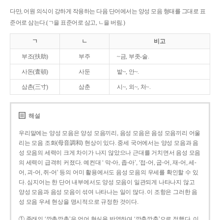
다만, 어원 의식이 강하게 작용하는 다음 단어에서는 양성 모음 형태를 그대로 표
준어로 삼는다.(ㄱ을 표준어로 삼고, ㄴ을 버림.)
ㄱ
ㄴ
비고
부조(扶助)
부주
~금, 부좃-술.
사돈(査頓)
사둔
밭~, 안~.
삼촌(三寸)
삼춘
시~, 외~, 처~.
해설
우리말에는 양성 모음은 양성 모음끼리, 음성 모음은 음성 모음끼리 어울
리는 모음 조화(母音調和) 현상이 있다. 중세 국어에서는 양성 모음과 음
성 모음의 세력이 크게 차이가 나지 않았으나 근대를 거치면서 음성 모음
의 세력이 급격히 커졌다. 예컨대 ‘ 막-아, 좁-아’, ‘접-어, 굽-어, 재-어, 세-
어, 괴-어, 쥐-어’ 등의 어미 활용에서도 음성 모음의 우세를 확인할 수 있
다. 심지어는 한 단어 내부에서도 양성 모음이 일관되게 나타나지 않고
양성 모음과 음성 모음이 섞여 나타나는 일이 많다. 이 조항은 그러한 음
성 모음 우세 현상을 명시적으로 규정한 것이다.
① 종래의 ‘깡총깡총’은 언어 현실을 반영하여 ‘깡충깡충’으로 정했다. 이