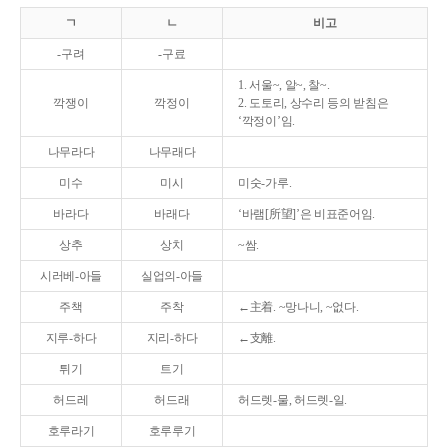
ㄱ
ㄴ
비고
-구려
-구료
1. 서울~, 알~, 찰~.
깍쟁이
깍정이
2. 도토리, 상수리 등의 받침은
‘깍정이’임.
나무라다
나무래다
미수
미시
미숫-가루.
바라다
바래다
‘바램[所望]’은 비표준어임.
상추
상치
~쌈.
시러베-아들
실업의-아들
주책
주착
←主着. ~망나니, ~없다.
지루-하다
지리-하다
←支離.
튀기
트기
허드레
허드래
허드렛-물, 허드렛-일.
호루라기
호루루기