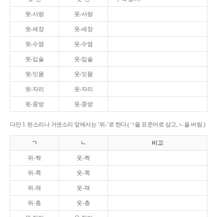
윗-사랑
웃-사랑
윗-세장
웃-세장
윗-수염
웃-수염
윗-입술
웃-입술
윗-잇몸
웃-잇몸
윗-자리
웃-자리
윗-중방
웃-중방
다만 1. 된소리나 거센소리 앞에서는 ‘위-’로 한다.(ㄱ을 표준어로 삼고, ㄴ을 버림.)
ㄱ
ㄴ
비고
위-짝
웃-짝
위-쪽
웃-쪽
위-채
웃-채
위-층
웃-층