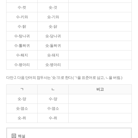
수-컷
숫-것
수-키와
숫-기와
수-탉
숫-닭
수-탕나귀
숫-당나귀
수-톨쩌귀
숫-돌쩌귀
수-퇘지
숫-돼지
수-평아리
숫-병아리
다만 2. 다음 단어의 접두사는 '숫-'으로 한다.(ㄱ을 표준어로 삼고, ㄴ을 버림.)
ㄱ
ㄴ
비고
숫-양
수-양
숫-염소
수-염소
숫-쥐
수-쥐
해설