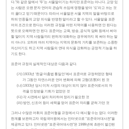
다.”와 같은 말에서 ‘두’는 서울말이기는 하지만 표준어는 아니다. 교양 있
는 사람은 오랜 문자 언어의 관습적 쓰임에 영향을 받아 ‘도’라고 쓰는 것
이 옳다고 믿기 때문이다. 따라서 서울말은 서울 지역의 말을 바탕으로
하되 언중들의 교양 의식을 반영한 말이라고 할 수 있다. 서울말을 표준
어의 조건으로 한다는 이러한 규정을 어떤 지역어를 사용하면 안 된다는
뜻으로 오해하면 안 된다. 표준어는 교육, 방송, 공식적 담화 등에서 써야
할 말이지 지역 사람들끼리 편하게 대화하는 경우에까지 꼭 써야 하는 말
이 아니다. 오히려 여러 지역어는 지역의 문화적 가치를 보존하는 소중한
자산이기도 하고 지역 사람들의 연대 의식을 강화하는 긍정적 기능을 하
기도 한다.
표준어 규정의 실제적인 대상은 다음과 같다.
(가) 1933년 ‘한글 마춤법 통일안’에서 표준어로 규정하였던 형태
가 그동안 자연스러운 언어 변화에 의해 고형(古形)이 된 것
(나) 1933년 당시 미처 사정의 대상이 되지 않아 표준어로서의 자
격을 인정받을 기회가 없었던 것
(다) 각 사전에서 달리 처리하여 정리가 필요한 것
(라) 방언, 신조어 등이 세력을 얻어 표준어 자리를 굳혀 가던 것
그러나 수많은 어휘의 표준어형을 규정에서 다 예시할 수는 없다. 이러한
한계를 보완하고자 국립국어원에서는 인터넷으로 “표준국어대사전”을
제공하고 있다. 인터넷판 “표준국어대사전”은 1999년에 초판이 발간된