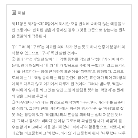
해설
제11항은 제8항~제10항에서 제시한 모음 변화에 속하지 않는 예들을 보
인 조항이다. 변화된 발음이 굳어진 경우 그것을 표준으로 삼는다는 원칙
은 동일하게 적용된다.
① ‘-구려’와 ‘-구료’는 미묘한 의미 차가 있는 듯도 하나 언중이 분명히 의
식할 수 없으므로 ‘-구려’ 쪽만 살린 것이다.
② 원래 ‘깍정이’였던 말이 ‘ㅣ’ 역행 동화를 겪으면 ‘깍젱이’가 되어야 하
는데, 언어 현실에서 ‘ㅐ’와 ‘ㅔ’가 발음으로 뚜렷이 구별되지 않고 표기상
‘ㅐ’를 선호한다는 점에 근거하여 표준어를 ‘깍쟁이’로 정하였다. 그럼으
로써 이는 ‘ㅣ’ 역행 동화와는 직접 관련이 없어진 표준어가 되어 제9항의
예외로 다루지 않고 여기에서 다루게 된 것이다. 그러나 밤나무, 떡갈나
무 따위의 열매를 싸고 있는 술잔 모양의 받침을 뜻하는 ‘깍정이’는 원래
의 말을 그대로 두었다.
③ ‘나무래다, 바래다’는 방언으로 해석하여 ‘나무라다, 바라다’를 표준어
로 삼았다. 그런데 근래 ‘바라다’에서 파생된 명사 ‘바람’을 ‘바램’으로 잘
못 쓰는 경향이 있다. ‘바람[風]’과의 혼동을 피하려는 심리 때문인 듯하
다. 그러나 동사가 ‘바라다’인 이상 그로부터 파생된 명사가 ‘바램’이 될
수는 없어 비고에서 이를 명기하였다. ‘바라다’의 활용형으로, ‘바랬다, 바
래요’는 비표준형이고 ‘바랐다, 바라요’가 표준형이 된다. ‘나무랐다, 나무