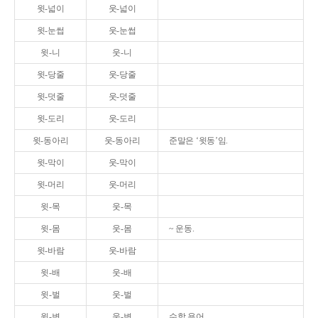
윗-넓이
웃-넓이
윗-눈썹
웃-눈썹
윗-니
웃-니
윗-당줄
웃-당줄
윗-덧줄
웃-덧줄
윗-도리
웃-도리
윗-동아리
웃-동아리
준말은 ‘윗동’임.
윗-막이
웃-막이
윗-머리
웃-머리
윗-목
웃-목
윗-몸
웃-몸
~ 운동.
윗-바람
웃-바람
윗-배
웃-배
윗-벌
웃-벌
윗-변
웃-변
수학 용어.