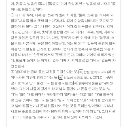
이, 돐을’의 발음인 [돌씨], [돌쓸]이 언어 현실에 있는 발음이 아니므로 ‘돌’
하나로 통합한 것이다.
② 과거에 ‘두째, 세째’는 ‘첫째’와 함께 차례를, ‘둘째, 셋째’는 ‘하나째’와
함께 ‘사과를 벌써 셋째 먹는다’에서와 같이 수량을 나타내는 것으로 구
별하여 써 왔다. 그러나 언어 현실에서 이와 같은 구별은 인위적인 것이
라고 판단되어 ‘둘째, 셋째’로 통합한 것이다. 따라서 ‘두째, 세째, 네째’와
같은 표현은 잘못된 것이다. 다만, ‘두째’가 다른 수 뒤에 오는 ‘열두째, 스
물두째, 서른두째’ 등은 인정하였는데, 이는 받침 ‘ㄹ’ 발음이 분명히 탈락
하는 언어 현실을 근거로 한 것이다. 순서가 첫 번째나 두 번째쯤 되는 차
례를 나타내는 ‘한두째’에서도 ‘두째’로 쓴다. 그러나 이에도 예외가 있는
데, 드물게 쓰이기는 하지만 ‘열두 개째’의 의미로 쓰일 때에는 ‘열둘째’가
인정된다.
③ ‘빌다’에는 원래 물건 따위를 구걸한다는 뜻
과 신
(
밥을 빌러 다니다)
예
이나 사람 따위에 간청한다는 뜻
, 그리고 나중에
(
하늘에 소원을 빌다)
예
갚기로 하고 남의 물건이나 돈을 쓴다는 뜻
이 있
(
친구에게 돈을 빌다)
예
었다. 그런데 나중에 갚기로 하고 남의 물건이나 돈을 쓴다는 뜻의 ‘빌
다’는 ‘빌리다’로 형태가 바뀜에 따라 ‘빌다’를 버리고 ‘빌리다’를 표준어
로 삼은 것이다. ‘빌리다’는 원래 ‘빌다’의 피동형으로서 대가를 받기로 하
고 남에게 물건이나 돈 따위를 내어 주는 것을 뜻하는 말이었다. 그러나
새로운 뜻으로 쓰임에 따라 원래의 의미는 잃어버리게 되었다. 그래서 원
래의 의미로는 ‘빌려주다’가 ‘빌리다’를 대신하여 쓰이게 되었다.