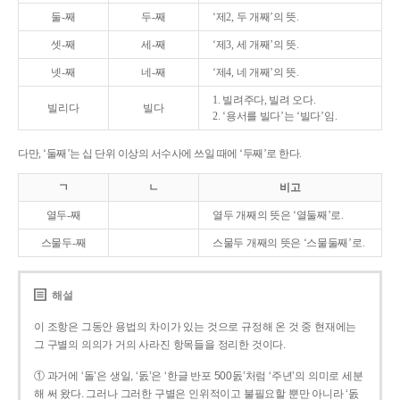
둘-째
두-째
‘제2, 두 개째’의 뜻.
셋-째
세-째
‘제3, 세 개째’의 뜻.
넷-째
네-째
‘제4, 네 개째’의 뜻.
1. 빌려주다, 빌려 오다.
빌리다
빌다
2. ‘용서를 빌다’는 ‘빌다’임.
다만, ‘둘째’는 십 단위 이상의 서수사에 쓰일 때에 ‘두째’로 한다.
ㄱ
ㄴ
비고
열두-째
열두 개째의 뜻은 ‘열둘째’로.
스물두-째
스물두 개째의 뜻은 ‘스물둘째’로.
해설
이 조항은 그동안 용법의 차이가 있는 것으로 규정해 온 것 중 현재에는
그 구별의 의의가 거의 사라진 항목들을 정리한 것이다.
① 과거에 ‘돌’은 생일, ‘돐’은 ‘한글 반포 500돐’처럼 ‘주년’의 의미로 세분
해 써 왔다. 그러나 그러한 구별은 인위적이고 불필요할 뿐만 아니라 ‘돐