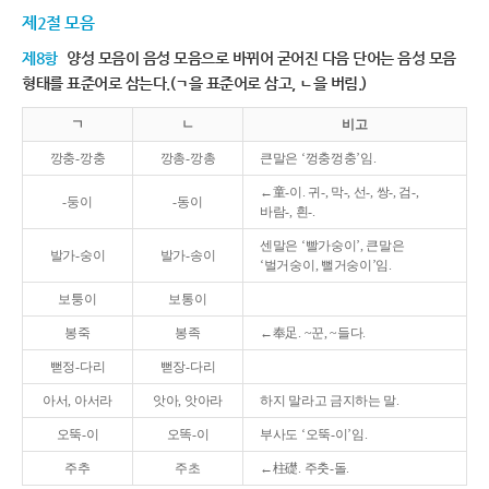
제2절 모음
제8항
양성 모음이 음성 모음으로 바뀌어 굳어진 다음 단어는 음성 모음
형태를 표준어로 삼는다.(ㄱ을 표준어로 삼고, ㄴ을 버림.)
ㄱ
ㄴ
비고
깡충-깡충
깡총-깡총
큰말은 ‘껑충껑충’임.
←童-이. 귀-, 막-, 선-, 쌍-, 검-,
-둥이
-동이
바람-, 흰-.
센말은 ‘빨가숭이’, 큰말은
발가-숭이
발가-송이
‘벌거숭이, 뻘거숭이’임.
보퉁이
보통이
봉죽
봉족
←奉足. ~꾼, ~들다.
뻗정-다리
뻗장-다리
아서, 아서라
앗아, 앗아라
하지 말라고 금지하는 말.
오뚝-이
오똑-이
부사도 ‘오뚝-이’임.
주추
주초
←柱礎. 주춧-돌.