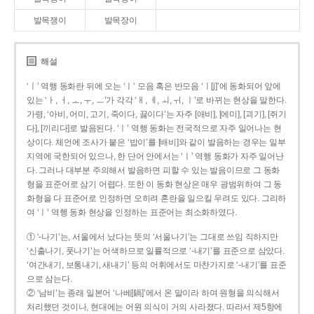
발목쟁이
발목장이
해설
‘ㅣ’ 역행 동화란 뒤에 오는 ‘ㅣ’ 모음 혹은 반모음 ‘ㅣ[j]’에 동화되어 앞에
있는 ‘ㅏ, ㅓ, ㅗ, ㅜ, ㅡ’가 각각 ‘ㅐ, ㅔ, ㅚ, ㅟ, ㅣ’로 바뀌는 현상을 말한다.
가령, ‘아비, 어미, 고기, 죽이다, 끓이다’는 자주 [애비], [에미], [괴기], [쥐기
다], [끼리다]로 발음된다. ‘ㅣ’ 역행 동화는 전국적으로 자주 일어나는 현
상이다. 체언에 조사가 붙은 ‘밥이’를 [배비]와 같이 발음하는 경우는 일부
지역에 국한되어 있으나, 한 단어 안에서는 ‘ㅣ’ 역행 동화가 자주 일어난
다. 그러나 대부분 주의해서 발음하면 피할 수 있는 발음이므로 그 동화
형을 표준어로 삼기 어렵다. 또한 이 동화 현상은 매우 광범위하여 그 동
화형을 다 표준어로 인정하면 오히려 혼란을 일으킬 우려도 있다. 그리하
여 ‘ㅣ’ 역행 동화 현상을 인정하는 표준어는 최소화하였다.
① ‘-나기’는, 서울에서 났다는 뜻의 ‘서울나기’는 그대로 쓰임 직하지만
‘신출나기, 풋나기’는 어색하므로 일률적으로 ‘-내기’를 표준으로 삼았다.
‘여간내기, 보통내기, 새내기’ 등의 어휘에서도 마찬가지로 ‘-내기’를 표준
으로 삼는다.
② ‘남비’는 종래 일본어 ‘나베[鍋]’에서 온 말이라 하여 원형을 의식해서
처리했던 것이나, 현대에는 어원 의식이 거의 사라졌다. 따라서 제5항에