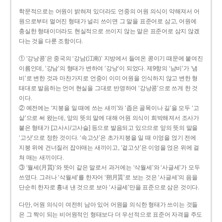
학문적으로는 어원이 밝혀져 있더라도 언중의 어원 의식이 약해져서 어
원으로부터 멀어진 형태가 널리 쓰이면 그 말을 표준어로 삼고, 어원에
충실한 형태이더라도 현실적으로 쓰이지 않는 말은 표준어로 삼지 않겠
다는 것을 다룬 조항이다.
① ‘강낭콩’은 중국의 ‘강남(江南)’ 지방에서 들여온 콩이기 때문에 붙여진
이름인데, ‘강남’의 형태가 변하여 ‘강낭’이 되었다. 제9항의 ‘남비’가 ‘냄
비’로 변한 것과 마찬가지로 언중이 이미 어원을 인식하지 않고 변한 형
태대로 발음하는 언어 현실을 그대로 반영하여 ‘강낭콩’으로 쓰게 한 것
이다.
② 예전에는 ‘지붕을 일 때에 쓰는 새끼’와 ‘좁은 골목이나 길’을 모두 ‘고
샅’으로 써 왔는데, 앞의 뜻의 말에 대해 어원 의식이 희박해져서 조사가
붙은 형태가 [고사시/고사슬] 등으로 발음되고 있으므로 앞의 뜻의 말을
‘고삿’으로 정한 것이다. ‘속고삿’은 초가지붕을 일 때 이엉을 얹기 전에
지붕 위에 건너질러 잡아매는 새끼이고, ‘겉고삿’은 이엉을 얹은 위에 걸
쳐 매는 새끼이다.
③ ‘월세(月貰)’와 뜻이 같은 말로서 과거에는 ‘삭월세’와 ‘사글세’가 모두
쓰였다. 그러나 ‘삭월세’를 한자어 ‘朔月貰’로 보는 것은 ‘사글세’의 음을
단순히 한자로 흉내 낸 것으로 보아 ‘사글세’만을 표준으로 삼은 것이다.
다만, 어원 의식이 여전히 남아 있어 어원을 의식한 형태가 쓰이는 것들
은 그 짝이 되는 비어원적인 형태보다 더 우선적으로 표준어 자격을 주도