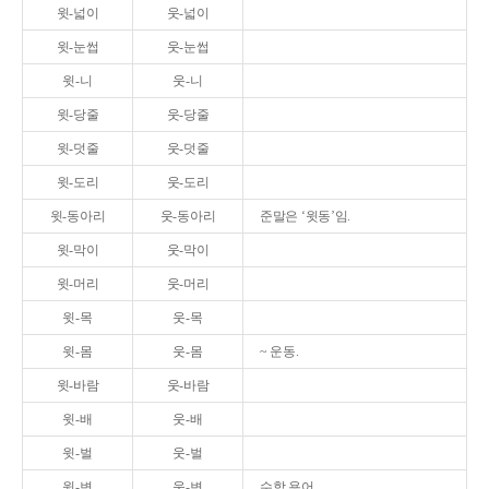
윗-넓이
웃-넓이
윗-눈썹
웃-눈썹
윗-니
웃-니
윗-당줄
웃-당줄
윗-덧줄
웃-덧줄
윗-도리
웃-도리
윗-동아리
웃-동아리
준말은 ‘윗동’임.
윗-막이
웃-막이
윗-머리
웃-머리
윗-목
웃-목
윗-몸
웃-몸
~ 운동.
윗-바람
웃-바람
윗-배
웃-배
윗-벌
웃-벌
윗-변
웃-변
수학 용어.