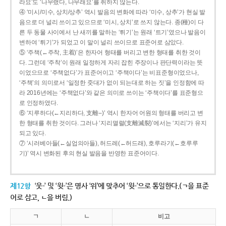
라요’도 ‘나무랬다, 나무래요’를 취하지 않는다.
④ ‘미시/미수, 상치/상추’ 역시 발음의 변화에 따라 ‘미수, 상추’가 현실 발
음으로 더 널리 쓰이고 있으므로 ‘미시, 상치’로 쓰지 않는다. 종(種)이 다
른 두 동물 사이에서 난 새끼를 말하는 ‘튀기’는 원래 ‘트기’였으나 발음이
변하여 ‘튀기’가 되었고 이 말이 널리 쓰이므로 표준어로 삼았다.
⑤ ‘주책(←주착, 主着)’은 한자어 형태를 버리고 변한 형태를 취한 것이
다. 그런데 ‘주착’이 원래 일정하게 자리 잡힌 주장이나 판단력이라는 뜻
이었으므로 ‘주책없다’가 표준어이고 ‘주책이다’는 비표준형이었으나,
‘주책’의 의미로서 ‘일정한 줏대가 없이 되는대로 하는 짓’을 인정함에 따
라 2016년에는 ‘주책없다’와 같은 의미로 쓰이는 ‘주책이다’를 표준형으
로 인정하였다.
⑥ ‘지루하다(←지리하다, 支離--)’ 역시 한자어 어원의 형태를 버리고 변
한 형태를 취한 것이다. 그러나 ‘지리멸렬(支離滅裂)’에서는 ‘지리’가 유지
되고 있다.
⑦ ‘시러베아들(←실업의아들), 허드레(←허드래), 호루라기(←호루루
기)’ 역시 변화된 후의 현실 발음을 반영한 표준어이다.
제12항
‘웃-’ 및 ‘윗-’은 명사 ‘위’에 맞추어 ‘윗-’으로 통일한다.(ㄱ을 표준
어로 삼고, ㄴ을 버림.)
ㄱ
ㄴ
비고