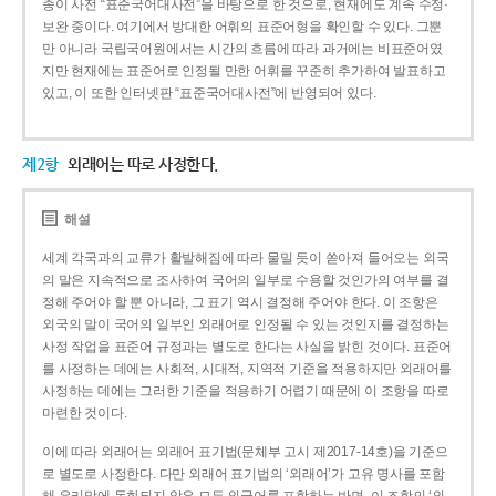
종이 사전 “표준국어대사전”을 바탕으로 한 것으로, 현재에도 계속 수정·
보완 중이다. 여기에서 방대한 어휘의 표준어형을 확인할 수 있다. 그뿐
만 아니라 국립국어원에서는 시간의 흐름에 따라 과거에는 비표준어였
지만 현재에는 표준어로 인정될 만한 어휘를 꾸준히 추가하여 발표하고
있고, 이 또한 인터넷판 “표준국어대사전”에 반영되어 있다.
제2항
외래어는 따로 사정한다.
해설
세계 각국과의 교류가 활발해짐에 따라 물밀 듯이 쏟아져 들어오는 외국
의 말은 지속적으로 조사하여 국어의 일부로 수용할 것인가의 여부를 결
정해 주어야 할 뿐 아니라, 그 표기 역시 결정해 주어야 한다. 이 조항은
외국의 말이 국어의 일부인 외래어로 인정될 수 있는 것인지를 결정하는
사정 작업을 표준어 규정과는 별도로 한다는 사실을 밝힌 것이다. 표준어
를 사정하는 데에는 사회적, 시대적, 지역적 기준을 적용하지만 외래어를
사정하는 데에는 그러한 기준을 적용하기 어렵기 때문에 이 조항을 따로
마련한 것이다.
이에 따라 외래어는 외래어 표기법(문체부 고시 제2017-14호)을 기준으
로 별도로 사정한다. 다만 외래어 표기법의 ‘외래어’가 고유 명사를 포함