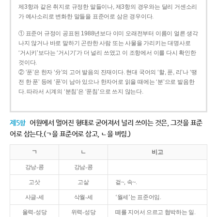
제3항과 같은 취지로 규정한 말들이나, 제3항의 경우와는 달리 거센소리
가 예사소리로 변화한 말들을 표준어로 삼은 경우이다.
① 표준어 규정이 공표된 1988년보다 이미 오래전부터 이름이 얼른 생각
나지 않거나 바로 말하기 곤란한 사람 또는 사물을 가리키는 대명사로
‘거시키’보다는 ‘거시기’가 더 널리 쓰였고 이 조항에서 이를 다시 확인한
것이다.
② ‘푼’은 한자 ‘分’의 고어 발음의 잔재이다. 현대 국어의 ‘할, 푼, 리’나 ‘땡
전 한 푼’ 등에 ‘푼’이 남아 있으나 한자어로 읽을 때에는 ‘분’으로 발음한
다. 따라서 시계의 ‘분침’은 ‘푼침’으로 쓰지 않는다.
제5항
어원에서 멀어진 형태로 굳어져서 널리 쓰이는 것은, 그것을 표준
어로 삼는다.(ㄱ을 표준어로 삼고, ㄴ을 버림.)
ㄱ
ㄴ
비고
강낭-콩
강남-콩
고삿
고샅
겉~, 속~.
사글-세
삭월-세
‘월세’는 표준어임.
울력-성당
위력-성당
떼를 지어서 으르고 협박하는 일.