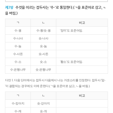
제7항
수컷을 이르는 접두사는 '수-'로 통일한다.(ㄱ을 표준어로 삼고, ㄴ
을 버림.)
ㄱ
ㄴ
비고
수-꿩
수-퀑/숫-꿩
'장끼'도 표준어임.
수-나사
숫-나사
수-놈
숫-놈
수-사돈
숫-사돈
수-소
숫-소
'황소'도 표준어임.
수-은행나무
숫-은행나무
다만 1. 다음 단어에서는 접두사 다음에서 나는 거센소리를 인정한다. 접두사 '암-
'이 결합되는 경우에도 이에 준한다.(ㄱ을 표준어로 삼고, ㄴ을 버림.)
ㄱ
ㄴ
비고
수-캉아지
숫-강아지
수-캐
숫-개