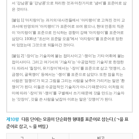
서 ‘강남콩’을 ‘강낭콩’으로 처리한 것과 마찬가지로 ‘냄비’를 표준어로 삼
은 것이다.
[붙임 1] ‘아지랑이’는 과거의 대사전들에서 ‘아지랭이’로 고쳐진 것이 교
과서에 반영되어 ‘아지랭이’가 표준어로 쓰여 왔으나, 현대 언중의 직관
이 ‘아지랑이’를 표준으로 인식하는 경향이 강해 ‘아지랑이’를 표준어로
삼았다. 1936년 “조선어 표준말 모음”에서 ‘아지랑이’를 표준어로 정한
바 있었는데 그것으로 되돌아간 것이다.
[붙임 2] ‘-장이’는 기술자에 붙는 접미사이고 ‘-쟁이’는 기타 어휘에 붙는
접미사이다. 그리고 여기서의 ‘기술자’는 ‘수공업적인 기술자’로 한정한
다. 따라서 ‘칠장이, 유기장이’에서는 ‘-장이’를 표준으로 삼고 ‘멋쟁이, 소
금쟁이, 골목쟁이’ 등에서는 ‘-쟁이’를 표준으로 삼았다. 또한 점을 치는
사람은 ‘점쟁이’가 되고 그림을 그리는 사람을 낮추어 가리키는 말은 ‘환
쟁이’가 된다. 이들은 수공업적인 기술자가 아니기 때문이다. 이처럼 의
미에 따라 ‘-장이’와 ‘-쟁이’를 구별해서 쓰기 때문에 갓을 만드는 기술자
는 ‘갓장이’, 갓을 쓴 사람을 낮잡아 이르는 말은 ‘갓쟁이’가 된다.
제10항
다음 단어는 모음이 단순화한 형태를 표준어로 삼는다.(ㄱ을 표
준어로 삼고, ㄴ을 버림.)
ㄱ
ㄴ
비고