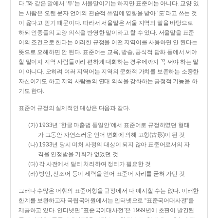
다.”와 같은 말에서 ‘두’는 서울말이기는 하지만 표준어는 아니다. 교양 있
는 사람은 오랜 문자 언어의 관습적 쓰임에 영향을 받아 ‘도’라고 쓰는 것
이 옳다고 믿기 때문이다. 따라서 서울말은 서울 지역의 말을 바탕으로
하되 언중들의 교양 의식을 반영한 말이라고 할 수 있다. 서울말을 표준
어의 조건으로 한다는 이러한 규정을 어떤 지역어를 사용하면 안 된다는
뜻으로 오해하면 안 된다. 표준어는 교육, 방송, 공식적 담화 등에서 써야
할 말이지 지역 사람들끼리 편하게 대화하는 경우에까지 꼭 써야 하는 말
이 아니다. 오히려 여러 지역어는 지역의 문화적 가치를 보존하는 소중한
자산이기도 하고 지역 사람들의 연대 의식을 강화하는 긍정적 기능을 하
기도 한다.
표준어 규정의 실제적인 대상은 다음과 같다.
(가) 1933년 ‘한글 마춤법 통일안’에서 표준어로 규정하였던 형태
가 그동안 자연스러운 언어 변화에 의해 고형(古形)이 된 것
(나) 1933년 당시 미처 사정의 대상이 되지 않아 표준어로서의 자
격을 인정받을 기회가 없었던 것
(다) 각 사전에서 달리 처리하여 정리가 필요한 것
(라) 방언, 신조어 등이 세력을 얻어 표준어 자리를 굳혀 가던 것
그러나 수많은 어휘의 표준어형을 규정에서 다 예시할 수는 없다. 이러한
한계를 보완하고자 국립국어원에서는 인터넷으로 “표준국어대사전”을
제공하고 있다. 인터넷판 “표준국어대사전”은 1999년에 초판이 발간된