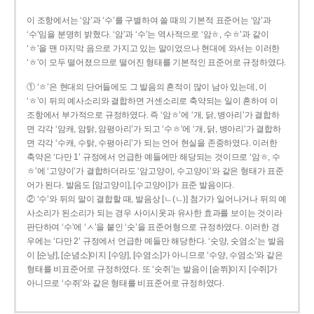
이 조항에서는 ‘암’과 ‘수’를 구별하여 쓸 때의 기본적 표준어는 ‘암’과
‘수’임을 분명히 밝혔다. ‘암’과 ‘수’는 역사적으로 ‘암ㅎ, 수ㅎ’과 같이
‘ㅎ’을 맨 마지막 음으로 가지고 있는 말이었으나 현대에 와서는 이러한
‘ㅎ’이 모두 떨어졌으므로 떨어진 형태를 기본적인 표준어로 규정하였다.
① ‘ㅎ’은 현대의 단어들에도 그 발음의 흔적이 많이 남아 있는데, 이
‘ㅎ’이 뒤의 예사소리와 결합하면 거센소리로 축약되는 일이 흔하여 이
조항에서 부가적으로 규정하였다. 즉 ‘암ㅎ’에 ‘개, 닭, 병아리’가 결합하
면 각각 ‘암캐, 암탉, 암평아리’가 되고 ‘수ㅎ’에 ‘개, 닭, 병아리’가 결합하
면 각각 ‘수캐, 수탉, 수평아리’가 되는 언어 현실을 존중하였다. 이러한
축약은 ‘다만 1’ 규정에서 언급한 예들에만 해당되는 것이므로 ‘암ㅎ, 수
ㅎ’에 ‘고양이’가 결합하더라도 ‘암고양이, 수고양이’와 같은 형태가 표준
어가 된다. 발음도 [암고양이], [수고양이]가 표준 발음이다.
② ‘수’와 뒤의 말이 결합할 때, 발음상 [ㄴ(ㄴ)] 첨가가 일어나거나 뒤의 예
사소리가 된소리가 되는 경우 사이시옷과 유사한 효과를 보이는 것이라
판단하여 ‘수’에 ‘ㅅ’을 붙인 ‘숫’을 표준어형으로 규정하였다. 이러한 경
우에는 ‘다만 2’ 규정에서 언급한 예들만 해당한다. ‘숫양, 숫염소’는 발음
이 [순냥], [순념소]이지 [수양], [수염소]가 아니므로 ‘수양, 수염소’와 같은
형태를 비표준어로 규정하였다. 또 ‘숫쥐’는 발음이 [숟쮜]이지 [수쥐]가
아니므로 ‘수쥐’와 같은 형태를 비표준어로 규정하였다.