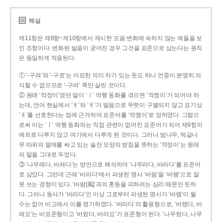
해설
제11항은 제8항~제10항에서 제시한 모음 변화에 속하지 않는 예들을 보
인 조항이다. 변화된 발음이 굳어진 경우 그것을 표준으로 삼는다는 원칙
은 동일하게 적용된다.
① ‘-구려’와 ‘-구료’는 미묘한 의미 차가 있는 듯도 하나 언중이 분명히 의
식할 수 없으므로 ‘-구려’ 쪽만 살린 것이다.
② 원래 ‘깍정이’였던 말이 ‘ㅣ’ 역행 동화를 겪으면 ‘깍젱이’가 되어야 하
는데, 언어 현실에서 ‘ㅐ’와 ‘ㅔ’가 발음으로 뚜렷이 구별되지 않고 표기상
‘ㅐ’를 선호한다는 점에 근거하여 표준어를 ‘깍쟁이’로 정하였다. 그럼으
로써 이는 ‘ㅣ’ 역행 동화와는 직접 관련이 없어진 표준어가 되어 제9항의
예외로 다루지 않고 여기에서 다루게 된 것이다. 그러나 밤나무, 떡갈나
무 따위의 열매를 싸고 있는 술잔 모양의 받침을 뜻하는 ‘깍정이’는 원래
의 말을 그대로 두었다.
③ ‘나무래다, 바래다’는 방언으로 해석하여 ‘나무라다, 바라다’를 표준어
로 삼았다. 그런데 근래 ‘바라다’에서 파생된 명사 ‘바람’을 ‘바램’으로 잘
못 쓰는 경향이 있다. ‘바람[風]’과의 혼동을 피하려는 심리 때문인 듯하
다. 그러나 동사가 ‘바라다’인 이상 그로부터 파생된 명사가 ‘바램’이 될
수는 없어 비고에서 이를 명기하였다. ‘바라다’의 활용형으로, ‘바랬다, 바
래요’는 비표준형이고 ‘바랐다, 바라요’가 표준형이 된다. ‘나무랐다, 나무