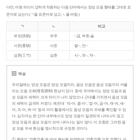
다만, 어원 의식이 강하게 작용하는 다음 단어에서는 양성 모음 형태를 그대로 표
준어로 삼는다.(ㄱ을 표준어로 삼고, ㄴ을 버림.)
ㄱ
ㄴ
비고
부조(扶助)
부주
~금, 부좃-술.
사돈(査頓)
사둔
밭~, 안~.
삼촌(三寸)
삼춘
시~, 외~, 처~.
해설
우리말에는 양성 모음은 양성 모음끼리, 음성 모음은 음성 모음끼리 어울
리는 모음 조화(母音調和) 현상이 있다. 중세 국어에서는 양성 모음과 음
성 모음의 세력이 크게 차이가 나지 않았으나 근대를 거치면서 음성 모음
의 세력이 급격히 커졌다. 예컨대 ‘ 막-아, 좁-아’, ‘접-어, 굽-어, 재-어, 세-
어, 괴-어, 쥐-어’ 등의 어미 활용에서도 음성 모음의 우세를 확인할 수 있
다. 심지어는 한 단어 내부에서도 양성 모음이 일관되게 나타나지 않고
양성 모음과 음성 모음이 섞여 나타나는 일이 많다. 이 조항은 그러한 음
성 모음 우세 현상을 명시적으로 규정한 것이다.
① 종래의 ‘깡총깡총’은 언어 현실을 반영하여 ‘깡충깡충’으로 정했다. 이