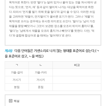
목적어로 취한다. 반면 ‘떨다’는 달려 있거나 붙어 있는 것을 쳐서 떼어 낸
다는 뜻으로, ‘먼지, 재’ 등과 같이 떨어져 나가는 대상을 목적어로 취한
다. 따라서 ‘먼지를 떨기 위해 옷을 털다’와 같이 쓸 수 있다. 이러한 쓰임
을 고려하면 ‘재떨이, 먼지떨이’가 올바른 표기가 된다. 그러나 ‘재물’이
목적어로 쓰이는 경우에는 유사한 의미로도 쓰인다. ‘털다’는 ‘남이 가진
재물을 몽땅 빼앗거나 그것이 보관된 장소를 모조리 뒤지어 훔치다’를,
‘떨다’는 ‘남에게서 재물을 모조리 훔치거나 빼앗다’를 뜻한다. 다만, ‘먹
다’와 결합해 합성어로 쓸 때에는 ‘털어먹다’로 쓴다.
제4항
다음 단어들은 거센소리로 나지 않는 형태를 표준어로 삼는다.(ㄱ
을 표준어로 삼고, ㄴ을 버림.)
ㄱ
ㄴ
비고
가을-갈이
가을-카리
거시기
거시키
분침
푼침
해설