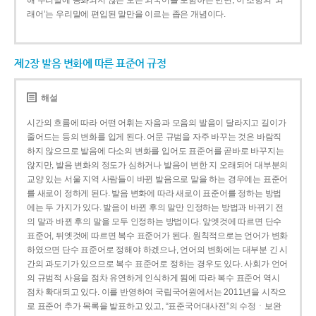
해 우리말에 동화되지 않은 모든 외국어를 포함하는 반면, 이 조항의 ‘외
래어’는 우리말에 편입된 말만을 이르는 좁은 개념이다.
제2장 발음 변화에 따른 표준어 규정
해설
시간의 흐름에 따라 어떤 어휘는 자음과 모음의 발음이 달라지고 길이가
줄어드는 등의 변화를 입게 된다. 어문 규범을 자주 바꾸는 것은 바람직
하지 않으므로 발음에 다소의 변화를 입어도 표준어를 곧바로 바꾸지는
않지만, 발음 변화의 정도가 심하거나 발음이 변한 지 오래되어 대부분의
교양 있는 서울 지역 사람들이 바뀐 발음으로 말을 하는 경우에는 표준어
를 새로이 정하게 된다. 발음 변화에 따라 새로이 표준어를 정하는 방법
에는 두 가지가 있다. 발음이 바뀐 후의 말만 인정하는 방법과 바뀌기 전
의 말과 바뀐 후의 말을 모두 인정하는 방법이다. 앞엣것에 따르면 단수
표준어, 뒤엣것에 따르면 복수 표준어가 된다. 원칙적으로는 언어가 변화
하였으면 단수 표준어로 정해야 하겠으나, 언어의 변화에는 대부분 긴 시
간의 과도기가 있으므로 복수 표준어로 정하는 경우도 있다. 사회가 언어
의 규범적 사용을 점차 유연하게 인식하게 됨에 따라 복수 표준어 역시
점차 확대되고 있다. 이를 반영하여 국립국어원에서는 2011년을 시작으
로 표준어 추가 목록을 발표하고 있고, “표준국어대사전”의 수정ㆍ보완