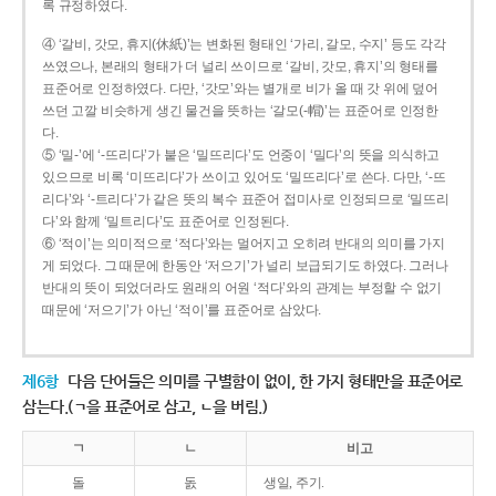
록 규정하였다.
④ ‘갈비, 갓모, 휴지(休紙)’는 변화된 형태인 ‘가리, 갈모, 수지’ 등도 각각
쓰였으나, 본래의 형태가 더 널리 쓰이므로 ‘갈비, 갓모, 휴지’의 형태를
표준어로 인정하였다. 다만, ‘갓모’와는 별개로 비가 올 때 갓 위에 덮어
쓰던 고깔 비슷하게 생긴 물건을 뜻하는 ‘갈모(-帽)’는 표준어로 인정한
다.
⑤ ‘밀-’에 ‘-뜨리다’가 붙은 ‘밀뜨리다’도 언중이 ‘밀다’의 뜻을 의식하고
있으므로 비록 ‘미뜨리다’가 쓰이고 있어도 ‘밀뜨리다’로 쓴다. 다만, ‘-뜨
리다’와 ‘-트리다’가 같은 뜻의 복수 표준어 접미사로 인정되므로 ‘밀뜨리
다’와 함께 ‘밀트리다’도 표준어로 인정된다.
⑥ ‘적이’는 의미적으로 ‘적다’와는 멀어지고 오히려 반대의 의미를 가지
게 되었다. 그 때문에 한동안 ‘저으기’가 널리 보급되기도 하였다. 그러나
반대의 뜻이 되었더라도 원래의 어원 ‘적다’와의 관계는 부정할 수 없기
때문에 ‘저으기’가 아닌 ‘적이’를 표준어로 삼았다.
제6항
다음 단어들은 의미를 구별함이 없이, 한 가지 형태만을 표준어로
삼는다.(ㄱ을 표준어로 삼고, ㄴ을 버림.)
ㄱ
ㄴ
비고
돌
돐
생일, 주기.