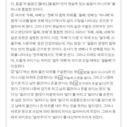
이, 돐을’의 발음인 [돌씨], [돌쓸]이 언어 현실에 있는 발음이 아니므로 ‘돌’
하나로 통합한 것이다.
② 과거에 ‘두째, 세째’는 ‘첫째’와 함께 차례를, ‘둘째, 셋째’는 ‘하나째’와
함께 ‘사과를 벌써 셋째 먹는다’에서와 같이 수량을 나타내는 것으로 구
별하여 써 왔다. 그러나 언어 현실에서 이와 같은 구별은 인위적인 것이
라고 판단되어 ‘둘째, 셋째’로 통합한 것이다. 따라서 ‘두째, 세째, 네째’와
같은 표현은 잘못된 것이다. 다만, ‘두째’가 다른 수 뒤에 오는 ‘열두째, 스
물두째, 서른두째’ 등은 인정하였는데, 이는 받침 ‘ㄹ’ 발음이 분명히 탈락
하는 언어 현실을 근거로 한 것이다. 순서가 첫 번째나 두 번째쯤 되는 차
례를 나타내는 ‘한두째’에서도 ‘두째’로 쓴다. 그러나 이에도 예외가 있는
데, 드물게 쓰이기는 하지만 ‘열두 개째’의 의미로 쓰일 때에는 ‘열둘째’가
인정된다.
③ ‘빌다’에는 원래 물건 따위를 구걸한다는 뜻
과 신
(
밥을 빌러 다니다)
예
이나 사람 따위에 간청한다는 뜻
, 그리고 나중에
(
하늘에 소원을 빌다)
예
갚기로 하고 남의 물건이나 돈을 쓴다는 뜻
이 있
(
친구에게 돈을 빌다)
예
었다. 그런데 나중에 갚기로 하고 남의 물건이나 돈을 쓴다는 뜻의 ‘빌
다’는 ‘빌리다’로 형태가 바뀜에 따라 ‘빌다’를 버리고 ‘빌리다’를 표준어
로 삼은 것이다. ‘빌리다’는 원래 ‘빌다’의 피동형으로서 대가를 받기로 하
고 남에게 물건이나 돈 따위를 내어 주는 것을 뜻하는 말이었다. 그러나
새로운 뜻으로 쓰임에 따라 원래의 의미는 잃어버리게 되었다. 그래서 원
래의 의미로는 ‘빌려주다’가 ‘빌리다’를 대신하여 쓰이게 되었다.