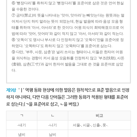
⑥ ‘뻗장다리’를 취하지 않고 ‘뻗정다리’를 표준어로 삼은 것은 언어 현실
을 수용한 것이다.
⑦ 금지(禁止)의 뜻을 나타내는 ‘앗아, 앗아라’는 빼앗는다는 원뜻과는 멀
어져서 단지 하지 말라는 뜻이 되었는데, 현실 발음에 따라 음성 모음 형
태를 취하여 ‘아서, 아서라’로 한 것이다. 어원 의식이 희박해졌으므로 어
법에 따라 ‘앗어, 앗어라’와 같이 적지 않고 ‘아서, 아서라’와 같이 적는다.
⑧ ‘오똑이’도 명사나 부사로 다 인정하지 않고 ‘오뚝이’만을 표준어로 정
하였다. ‘오똑하다’도 취하지 않고 ‘오뚝하다’를 표준어로 삼는다.
⑨ 다만, ‘부주, 사둔, 삼춘’은 널리 쓰이는 형태이나, 이들은 한자어 어원
을 의식하는 경향이 커서 음성 모음화를 인정하지 않고 ‘부조(扶助), 사돈
(査頓), 삼촌(三寸)’과 같이 한자어 발음을 그대로 쓴 것을 표준어로 삼았
다.
제9항
‘ㅣ’ 역행 동화 현상에 의한 발음은 원칙적으로 표준 발음으로 인정
하지 아니하되, 다만 다음 단어들은 그러한 동화가 적용된 형태를 표준어
로 삼는다.(ㄱ을 표준어로 삼고, ㄴ을 버림.)
ㄱ
ㄴ
비고
-내기
-나기
서울-, 시골-, 신출-, 풋-.
냄비
남비