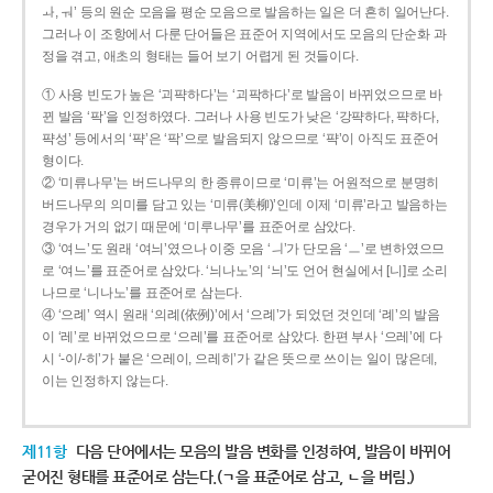
ㅘ, ㅝ’ 등의 원순 모음을 평순 모음으로 발음하는 일은 더 흔히 일어난다.
그러나 이 조항에서 다룬 단어들은 표준어 지역에서도 모음의 단순화 과
정을 겪고, 애초의 형태는 들어 보기 어렵게 된 것들이다.
① 사용 빈도가 높은 ‘괴퍅하다’는 ‘괴팍하다’로 발음이 바뀌었으므로 바
뀐 발음 ‘팍’을 인정하였다. 그러나 사용 빈도가 낮은 ‘강퍅하다, 퍅하다,
퍅성’ 등에서의 ‘퍅’은 ‘팍’으로 발음되지 않으므로 ‘퍅’이 아직도 표준어
형이다.
② ‘미류나무’는 버드나무의 한 종류이므로 ‘미류’는 어원적으로 분명히
버드나무의 의미를 담고 있는 ‘미류(美柳)’인데 이제 ‘미류’라고 발음하는
경우가 거의 없기 때문에 ‘미루나무’를 표준어로 삼았다.
③ ‘여느’도 원래 ‘여늬’였으나 이중 모음 ‘ㅢ’가 단모음 ‘ㅡ’로 변하였으므
로 ‘여느’를 표준어로 삼았다. ‘늬나노’의 ‘늬’도 언어 현실에서 [니]로 소리
나므로 ‘니나노’를 표준어로 삼는다.
④ ‘으례’ 역시 원래 ‘의례(依例)’에서 ‘으례’가 되었던 것인데 ‘례’의 발음
이 ‘레’로 바뀌었으므로 ‘으레’를 표준어로 삼았다. 한편 부사 ‘으레’에 다
시 ‘-이/-히’가 붙은 ‘으레이, 으레히’가 같은 뜻으로 쓰이는 일이 많은데,
이는 인정하지 않는다.
제11항
다음 단어에서는 모음의 발음 변화를 인정하여, 발음이 바뀌어
굳어진 형태를 표준어로 삼는다.(ㄱ을 표준어로 삼고, ㄴ을 버림.)