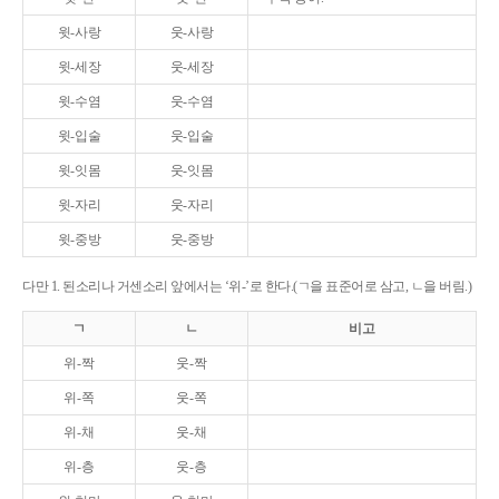
윗-사랑
웃-사랑
윗-세장
웃-세장
윗-수염
웃-수염
윗-입술
웃-입술
윗-잇몸
웃-잇몸
윗-자리
웃-자리
윗-중방
웃-중방
다만 1. 된소리나 거센소리 앞에서는 ‘위-’로 한다.(ㄱ을 표준어로 삼고, ㄴ을 버림.)
ㄱ
ㄴ
비고
위-짝
웃-짝
위-쪽
웃-쪽
위-채
웃-채
위-층
웃-층