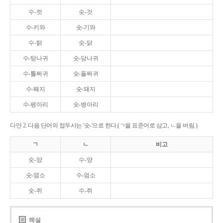
수-컷
숫-것
수-키와
숫-기와
수-탉
숫-닭
수-탕나귀
숫-당나귀
수-톨쩌귀
숫-돌쩌귀
수-퇘지
숫-돼지
수-평아리
숫-병아리
다만 2. 다음 단어의 접두사는 '숫-'으로 한다.(ㄱ을 표준어로 삼고, ㄴ을 버림.)
ㄱ
ㄴ
비고
숫-양
수-양
숫-염소
수-염소
숫-쥐
수-쥐
해설