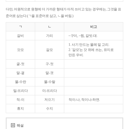
다만, 어원적으로 원형에 더 가까운 형태가 아직 쓰이고 있는 경우에는, 그것을 표
준어로 삼는다.(ㄱ을 표준어로 삼고, ㄴ을 버림.)
ㄱ
ㄴ
비고
갈비
가리
~구이, ~찜, 갈빗-대.
1. 사기 만드는 물레 밑 고리.
갓모
갈모
2. '갈모'는 갓 위에 쓰는, 유지로
만든 우비.
굴-젓
구-젓
말-곁
말-겻
물-수란
물-수랄
밀-뜨리다
미-뜨리다
적-이
저으기
적이-나, 적이나-하면.
휴지
수지
해설