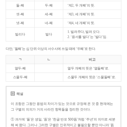
둘-째
두-째
‘제2, 두 개째’의 뜻.
셋-째
세-째
‘제3, 세 개째’의 뜻.
넷-째
네-째
‘제4, 네 개째’의 뜻.
1. 빌려주다, 빌려 오다.
빌리다
빌다
2. ‘용서를 빌다’는 ‘빌다’임.
다만, ‘둘째’는 십 단위 이상의 서수사에 쓰일 때에 ‘두째’로 한다.
ㄱ
ㄴ
비고
열두-째
열두 개째의 뜻은 ‘열둘째’로.
스물두-째
스물두 개째의 뜻은 ‘스물둘째’로.
해설
이 조항은 그동안 용법의 차이가 있는 것으로 규정해 온 것 중 현재에는
그 구별의 의의가 거의 사라진 항목들을 정리한 것이다.
① 과거에 ‘돌’은 생일, ‘돐’은 ‘한글 반포 500돐’처럼 ‘주년’의 의미로 세분
해 써 왔다. 그러나 그러한 구별은 인위적이고 불필요할 뿐만 아니라 ‘돐