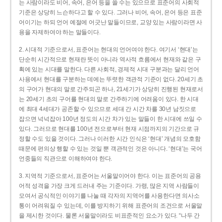
는 사람이라도 비어, 속어, 은어 등을 쓸 수는 있으므로 표준어의 사회적
기준은 상당히 느슨하다고 할 수 있다. 그러나 비어, 속어, 은어 등은 표준
어이기는 하되 언어 예절에 어긋난 말들이므로, 교양 있는 사람이라면 사
용을 자제하여야 하는 말들이다.
2. 시대적 기준으로서, 표준어는 현대의 언어여야 한다. 여기서 ‘현대’는
단순히 시간적으로 현재란 뜻이 아니라 역사적 흐름에서 현재와 같은 구
획에 있는 시대를 말한다. 다른 사회적, 경제적 시대 구분과는 달리 언어
사용에서 현대를 구분하는 데에는 뚜렷한 객관적 기준이 없다. 20세기 초
의 구어가 현대의 말로 간주되곤 하나, 21세기가 상당히 진행된 현재로서
는 20세기 초의 구어를 현대의 말로 간주하기에 어려움이 있다. 한 시대
에 최대 4세대가 공존할 수 있으므로 세대 간 시간 차를 30년 남짓으로
잡으면 넉넉잡아 100년 정도의 시간 차가 있는 말들이 한 시대에 쓰일 수
있다. 그러므로 현대를 100년 전으로부터 현재 시점까지의 기간으로 규
정할 수도 있을 것이다. 그러나 이러한 시간 인식은 ‘현대’ 개념의 모호함
때문에 편의상 행할 수 있는 것일 뿐 객관적인 것은 아니다. ‘현대’는 국어
언중들의 직관으로 이해하여야 한다.
3. 지역적 기준으로서, 표준어는 서울말이어야 한다. 이는 표준어의 공용
어적 성격을 가장 크게 드러내 주는 기준이다. 가령, 많은 지역 사람들이
모여서 공식적인 이야기를 나눌 때 각자의 지역어를 사용한다면 의사소
통이 어려워질 수 있는데, 이를 방지하기 위해 표준어의 조건으로 서울말
을 제시한 것이다. 물론 서울말이라도 비표준적인 요소가 있다. “나두 간