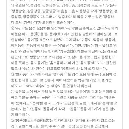
와 관련된 ‘강중강중, 깡쭝깡쭝’도 ‘강종강종, 깡쫑깡쫑’으로 쓰지 않는다.
‘깡충깡충, 강중강중, 깡쭝깡쭝’의 음성 모음 대응형은 각각 ‘껑충껑충, 겅
중겅중, 껑쭝껑쭝’이다. 그러나 ‘ 껑충하다’와 짝을 이루는 말은 ‘깡총하
다’로서 ‘깡충하다’가 오히려 비표준어이다.
② ‘-동이’도 음성 모음화를 인정하여 ‘-둥이’를 표준어로 삼았다. ‘-둥이’의
어원은 아이 ‘동(童)’을 쓴 ‘동이(童-)’이지만 현실 발음에서 멀어진 것으로
인정되어 ‘-둥이’를 표준으로 삼았다. 그에 따라 ‘귀둥이, 막둥이, 쌍둥이,
바람둥이, 흰둥이’에서 모두 ‘-둥이’를 쓴다. 다만, ‘쌍둥이’와는 별개로 ‘쌍
동밤’과 같은 단어에서는 한자어 ‘쌍동(雙童)’의 발음이 살아 있는 것으로
판단되므로 ‘쌍둥밤’으로 쓰지 않는다. 또 살이 올라 보드랍고 통통한 아
이를 뜻하는 ‘옴포동이’는 ‘옴포동하다’의 어근 ‘옴포동’에 ‘-이’가 결합된
말로서 ‘-둥이’와 관련이 없으므로 ‘옴포둥이’와 같이 쓰지 않는다.
③ ‘발가숭이’와 마찬가지로 ‘빨가숭이’도 양성 모음 뒤에 음성 모음이 결
합한 형태를 표준어로 삼는다. 이에 대응하는 짝은 ‘벌거숭이, 뻘거숭
이’이다. 그러나 ‘애송이’는 ‘애숭이’를 인정하지 않는다.
④ 물건을 보에 싸서 꾸려 놓은 것을 뜻하는 ‘보퉁이’와 함께 눈두덩의 불
룩한 부분을 뜻하는 ‘눈퉁이’나 미련한 사람을 낮추어 가리키는 ‘미련퉁
이’ 등에서도 ‘-퉁이’를 쓴다. 그러나 ‘고집통이, 골통이’에서는 ‘통이’를 쓰
는데, 이는 ‘고집통이, 골통이’가 각각 ‘고집통’, ‘골통’에 ‘-이’가 붙은 말이
기 때문이다.
⑤ ‘봉족(奉足), 주초(柱礎)’는 한자어로서의 형태를 인식하지 않고 쓰는
것이 일반적이므로 ‘봉죽, 주추’와 같이 음성 모음 형태를 인정했다.