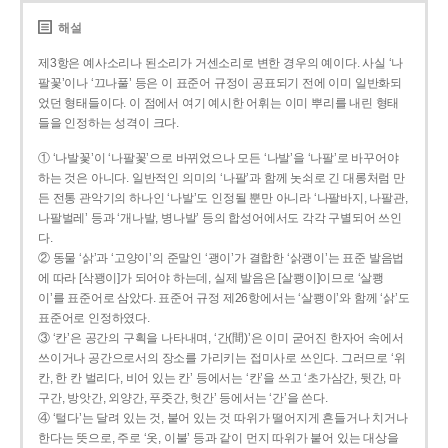
해설
제3항은 예사소리나 된소리가 거센소리로 변한 경우의 예이다. 사실 ‘나
팔꽃’이나 ‘끄나풀’ 등은 이 표준어 규정이 공표되기 전에 이미 일반화되
었던 형태들이다. 이 점에서 여기 예시한 어휘는 이미 뿌리를 내린 형태
들을 인정하는 성격이 크다.
① ‘나발꽃’이 ‘나팔꽃’으로 바뀌었으나 모든 ‘나발’을 ‘나팔’로 바꾸어야
하는 것은 아니다. 일반적인 의미의 ‘나팔’과 함께 놋쇠로 긴 대롱처럼 만
든 전통 관악기의 하나인 ‘나발’도 인정될 뿐만 아니라 ‘나팔바지, 나팔관,
나팔벌레’ 등과 ‘개나발, 병나발’ 등의 합성어에서도 각각 구별되어 쓰인
다.
② 동물 ‘삵’과 ‘고양이’의 준말인 ‘괭이’가 결합한 ‘삵괭이’는 표준 발음법
에 따라 [삭꽹이]가 되어야 하는데, 실제 발음은 [살쾡이]이므로 ‘살쾡
이’를 표준어로 삼았다. 표준어 규정 제26항에서는 ‘살쾡이’와 함께 ‘삵’도
표준어로 인정하였다.
③ ‘칸’은 공간의 구획을 나타내며, ‘간(間)’은 이미 굳어진 한자어 속에서
쓰이거나 공간으로서의 장소를 가리키는 접미사로 쓰인다. 그러므로 ‘위
칸, 한 칸 벌리다, 비어 있는 칸’ 등에서는 ‘칸’을 쓰고 ‘초가삼간, 뒷간, 마
구간, 방앗간, 외양간, 푸줏간, 헛간’ 등에서는 ‘간’을 쓴다.
④ ‘털다’는 달려 있는 것, 붙어 있는 것 따위가 떨어지게 흔들거나 치거나
한다는 뜻으로, 주로 ‘옷, 이불’ 등과 같이 먼지 따위가 붙어 있는 대상을