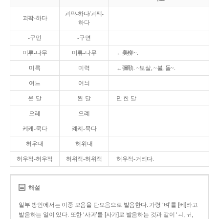
괴퍅-하다/괴팩-
괴팍-하다
하다
-구먼
-구면
미루-나무
미류-나무
←美柳~.
미륵
미력
←彌勒. ~보살, ~불, 돌~.
여느
여늬
온-달
왼-달
만 한 달.
으레
으례
케케-묵다
켸켸-묵다
허우대
허위대
허우적-허우적
허위적-허위적
허우적-거리다.
해설
일부 방언에서는 이중 모음을 단모음으로 발음한다. 가령 ‘벼’를 [베]라고
발음하는 일이 있다. 또한 ‘사과’를 [사가]로 발음하는 것과 같이 ‘ㅚ, ㅟ,