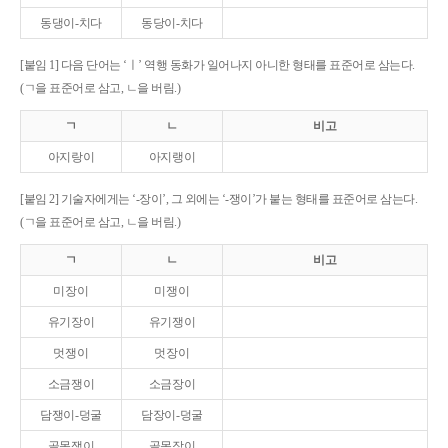
동댕이-치다
동당이-치다
[붙임 1] 다음 단어는 ‘ㅣ’ 역행 동화가 일어나지 아니한 형태를 표준어로 삼는다.
(ㄱ을 표준어로 삼고, ㄴ을 버림.)
ㄱ
ㄴ
비고
아지랑이
아지랭이
[붙임 2] 기술자에게는 ‘-장이’, 그 외에는 ‘-쟁이’가 붙는 형태를 표준어로 삼는다.
(ㄱ을 표준어로 삼고, ㄴ을 버림.)
ㄱ
ㄴ
비고
미장이
미쟁이
유기장이
유기쟁이
멋쟁이
멋장이
소금쟁이
소금장이
담쟁이-덩굴
담장이-덩굴
골목쟁이
골목장이