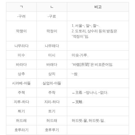
ㄱ
ㄴ
비고
-구려
-구료
1. 서울~, 알~, 찰~.
깍쟁이
깍정이
2. 도토리, 상수리 등의 받침은
‘깍정이’임.
나무라다
나무래다
미수
미시
미숫-가루.
바라다
바래다
‘바램[所望]’은 비표준어임.
상추
상치
~쌈.
시러베-아들
실업의-아들
주책
주착
←主着. ~망나니, ~없다.
지루-하다
지리-하다
←支離.
튀기
트기
허드레
허드래
허드렛-물, 허드렛-일.
호루라기
호루루기