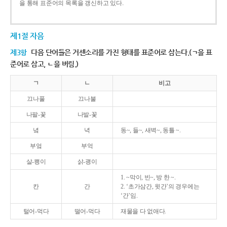
을 통해 표준어의 목록을 갱신하고 있다.
제1절 자음
제3항
다음 단어들은 거센소리를 가진 형태를 표준어로 삼는다.(ㄱ을 표
준어로 삼고, ㄴ을 버림.)
ㄱ
ㄴ
비고
끄나풀
끄나불
나팔-꽃
나발-꽃
녘
녁
동~, 들~, 새벽~, 동틀 ~.
부엌
부억
살-쾡이
삵-괭이
1. ~막이, 빈~, 방 한 ~.
칸
간
2. ‘초가삼간, 윗간’의 경우에는
‘간’임.
털어-먹다
떨어-먹다
재물을 다 없애다.