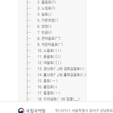
2. 물음표(?)
3. 느낌표(!)
4. 쉼표(,)
5. 가운뎃점(·)
6. 쌍점(:)
7. 빗금(/)
8. 큰따옴표(“ ”)
9. 작은따옴표(‘ ’)
10. 소괄호( ( ) )
11. 중괄호( { } )
12. 대괄호( [ ] )
13. 겹낫표(『 』)와 겹화살괄호(≪ ≫)
14. 홑낫표(「 」)와 홑화살괄호(< >)
15. 줄표( ― )
16. 붙임표(-)
17. 물결표( ~ )
18. 드러냄표( ˙ )와 밑줄(__)
19. 숨김표( O, X )
우) 07511 서울특별시 강서구 금낭화로 
20. 빠짐표( □ )