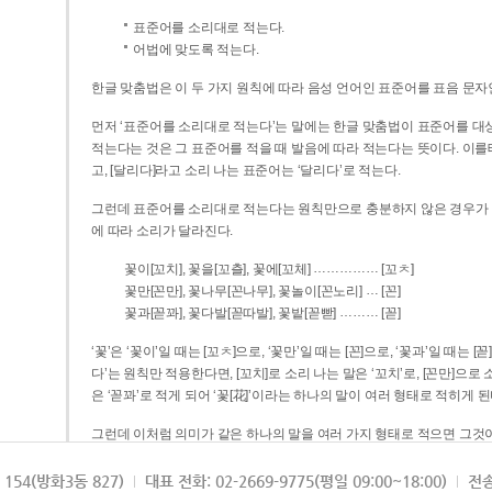
표준어를 소리대로 적는다.
어법에 맞도록 적는다.
한글 맞춤법은 이 두 가지 원칙에 따라 음성 언어인 표준어를 표음 문자
먼저 ‘표준어를 소리대로 적는다’는 말에는 한글 맞춤법이 표준어를 대상
적는다는 것은 그 표준어를 적을 때 발음에 따라 적는다는 뜻이다. 이를테면 [나무]라고 소리 나는 표준어는 ‘나무’로 적
고, [달리다]라고 소리 나는 표준어는 ‘달리다’로 적는다.
그런데 표준어를 소리대로 적는다는 원칙만으로 충분하지 않은 경우가 있다
에 따라 소리가 달라진다.
……………
꽃이[꼬치], 꽃을[꼬츨], 꽃에[꼬체]
[꼬ㅊ]
…
꽃만[꼰만], 꽃나무[꼰나무], 꽃놀이[꼰노리]
[꼰]
………
꽃과[꼳꽈], 꽃다발[꼳따발], 꽃밭[꼳빧]
[꼳]
‘꽃’은 ‘꽃이’일 때는 [꼬ㅊ]으로, ‘꽃만’일 때는 [꼰]으로, ‘꽃과’일 때는
다’는 원칙만 적용한다면, [꼬치]로 소리 나는 말은 ‘꼬치’로, [꼰만]으로 소리 나는 말은 ‘꼰만’으로, [꼳꽈]로 소리 나는 말
은 ‘꼳꽈’로 적게 되어 ‘꽃[花]’이라는 하나의 말이 여러 형태로 적히게 된
그런데 이처럼 의미가 같은 하나의 말을 여러 가지 형태로 적으면 그것이
은 하나의 말은 형태를 하나로 고정하여 일관되게 적어야 의미를 파악하기가 
되게 적는 것이 의미를 파악하는 데 효과적이다.
154(방화3동 827)
대표 전화: 02-2669-9775(평일 09:00~18:00)
전송