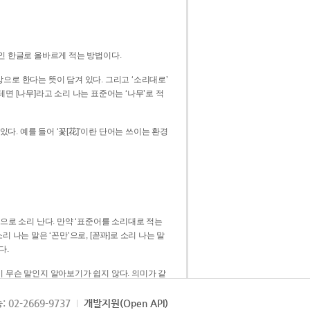
인 한글로 올바르게 적는 방법이다.
으로 한다는 뜻이 담겨 있다. 그리고 ‘소리대로’
. 예를 들어 ‘꽃[花]’이란 단어는 쓰이는 환경
 [꼳]으로 소리 난다. 만약 ‘표준어를 소리대로 적는
다.
 무슨 말인지 알아보기가 쉽지 않다. 의미가 같
쉽다. 즉 ‘꽃, 꼰, 꼳’보다는 ‘꽃’ 하나로 일관
: 02-2669-9737
개발지원(Open API)