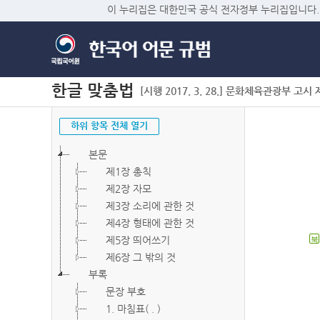
이 누리집은 대한민국 공식 전자정부 누리집입니다.
한글 맞춤법
[시행 2017. 3. 28.] 문화체육관광부 고시 제2
하위 항목 전체 열기
본문
제1장 총칙
제2장 자모
제3장 소리에 관한 것
제4장 형태에 관한 것
제5장 띄어쓰기
북
제6장 그 밖의 것
부록
문장 부호
1. 마침표( . )