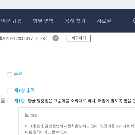
메인콘텐츠 바로가기
어문 규정
항별 연혁
용례 찾기
자료실
비교하기
017-12호(2017. 3. 28.)
본문
제1장 총칙
제1항
한글 맞춤법은 표준어를 소리대로 적되, 어법에 맞도록 함을 
해설
이 조항은 한글 맞춤법의 대원칙을 밝히고 있다. “표준어를 소리대로 적되
다른 원칙이라고 할 수 있다.