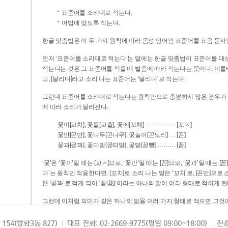
표준어를 소리대로 적는다.
어법에 맞도록 적는다.
한글 맞춤법은 이 두 가지 원칙에 따라 음성 언어인 표준어를 표음 문자
먼저 ‘표준어를 소리대로 적는다’는 말에는 한글 맞춤법이 표준어를 대상
적는다는 것은 그 표준어를 적을 때 발음에 따라 적는다는 뜻이다. 이를테면 [나무]라고 소리 나는 표준어는 ‘나무’로 적
고, [달리다]라고 소리 나는 표준어는 ‘달리다’로 적는다.
그런데 표준어를 소리대로 적는다는 원칙만으로 충분하지 않은 경우가 있다
에 따라 소리가 달라진다.
……………
꽃이[꼬치], 꽃을[꼬츨], 꽃에[꼬체]
[꼬ㅊ]
…
꽃만[꼰만], 꽃나무[꼰나무], 꽃놀이[꼰노리]
[꼰]
………
꽃과[꼳꽈], 꽃다발[꼳따발], 꽃밭[꼳빧]
[꼳]
‘꽃’은 ‘꽃이’일 때는 [꼬ㅊ]으로, ‘꽃만’일 때는 [꼰]으로, ‘꽃과’일 때는
다’는 원칙만 적용한다면, [꼬치]로 소리 나는 말은 ‘꼬치’로, [꼰만]으로 소리 나는 말은 ‘꼰만’으로, [꼳꽈]로 소리 나는 말
은 ‘꼳꽈’로 적게 되어 ‘꽃[花]’이라는 하나의 말이 여러 형태로 적히게 된
그런데 이처럼 의미가 같은 하나의 말을 여러 가지 형태로 적으면 그것이
은 하나의 말은 형태를 하나로 고정하여 일관되게 적어야 의미를 파악하기가 
되게 적는 것이 의미를 파악하는 데 효과적이다.
154(방화3동 827)
대표 전화: 02-2669-9775(평일 09:00~18:00)
전송