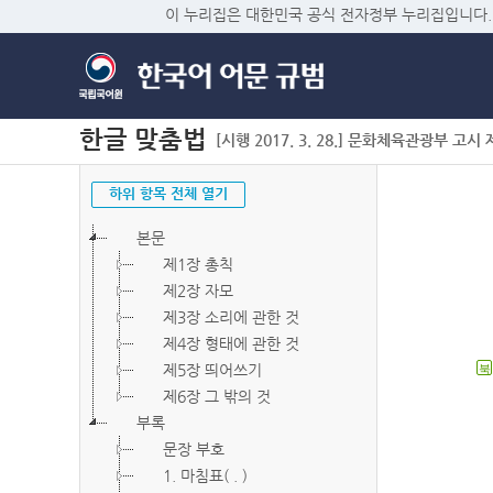
이 누리집은 대한민국 공식 전자정부 누리집입니다.
한글 맞춤법
[시행 2017. 3. 28.] 문화체육관광부 고시 제2
하위 항목 전체 열기
본문
제1장 총칙
제2장 자모
제3장 소리에 관한 것
제4장 형태에 관한 것
제5장 띄어쓰기
북
제6장 그 밖의 것
부록
문장 부호
1. 마침표( . )