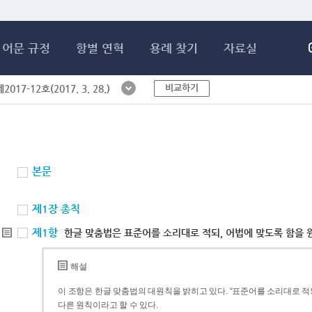
메인콘텐츠 바로가기
어문 규정
항별 연혁
용례 찾기
자료실
비교하기
017-12호(2017. 3. 28.)
본문
제1장 총칙
제1항
한글 맞춤법은 표준어를 소리대로 적되, 어법에 맞도록 함을 
해설
이 조항은 한글 맞춤법의 대원칙을 밝히고 있다. “표준어를 소리대로 적되
다른 원칙이라고 할 수 있다.