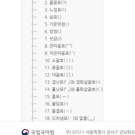
2. 물음표(?)
3. 느낌표(!)
4. 쉼표(,)
5. 가운뎃점(·)
6. 쌍점(:)
7. 빗금(/)
8. 큰따옴표(“ ”)
9. 작은따옴표(‘ ’)
10. 소괄호( ( ) )
11. 중괄호( { } )
12. 대괄호( [ ] )
13. 겹낫표(『 』)와 겹화살괄호(≪ ≫)
14. 홑낫표(「 」)와 홑화살괄호(< >)
15. 줄표( ― )
16. 붙임표(-)
17. 물결표( ~ )
18. 드러냄표( ˙ )와 밑줄(__)
19. 숨김표( O, X )
우) 07511 서울특별시 강서구 금낭화로 
20. 빠짐표( □ )