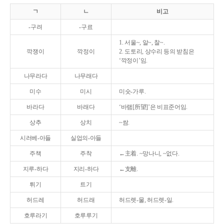
ㄱ
ㄴ
비고
-구려
-구료
1. 서울~, 알~, 찰~.
깍쟁이
깍정이
2. 도토리, 상수리 등의 받침은
‘깍정이’임.
나무라다
나무래다
미수
미시
미숫-가루.
바라다
바래다
‘바램[所望]’은 비표준어임.
상추
상치
~쌈.
시러베-아들
실업의-아들
주책
주착
←主着. ~망나니, ~없다.
지루-하다
지리-하다
←支離.
튀기
트기
허드레
허드래
허드렛-물, 허드렛-일.
호루라기
호루루기