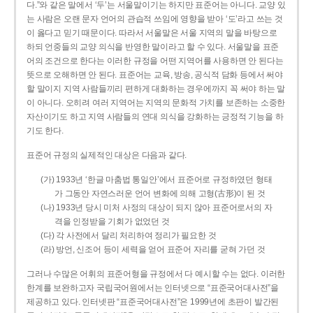
다.”와 같은 말에서 ‘두’는 서울말이기는 하지만 표준어는 아니다. 교양 있
는 사람은 오랜 문자 언어의 관습적 쓰임에 영향을 받아 ‘도’라고 쓰는 것
이 옳다고 믿기 때문이다. 따라서 서울말은 서울 지역의 말을 바탕으로
하되 언중들의 교양 의식을 반영한 말이라고 할 수 있다. 서울말을 표준
어의 조건으로 한다는 이러한 규정을 어떤 지역어를 사용하면 안 된다는
뜻으로 오해하면 안 된다. 표준어는 교육, 방송, 공식적 담화 등에서 써야
할 말이지 지역 사람들끼리 편하게 대화하는 경우에까지 꼭 써야 하는 말
이 아니다. 오히려 여러 지역어는 지역의 문화적 가치를 보존하는 소중한
자산이기도 하고 지역 사람들의 연대 의식을 강화하는 긍정적 기능을 하
기도 한다.
표준어 규정의 실제적인 대상은 다음과 같다.
(가) 1933년 ‘한글 마춤법 통일안’에서 표준어로 규정하였던 형태
가 그동안 자연스러운 언어 변화에 의해 고형(古形)이 된 것
(나) 1933년 당시 미처 사정의 대상이 되지 않아 표준어로서의 자
격을 인정받을 기회가 없었던 것
(다) 각 사전에서 달리 처리하여 정리가 필요한 것
(라) 방언, 신조어 등이 세력을 얻어 표준어 자리를 굳혀 가던 것
그러나 수많은 어휘의 표준어형을 규정에서 다 예시할 수는 없다. 이러한
한계를 보완하고자 국립국어원에서는 인터넷으로 “표준국어대사전”을
제공하고 있다. 인터넷판 “표준국어대사전”은 1999년에 초판이 발간된