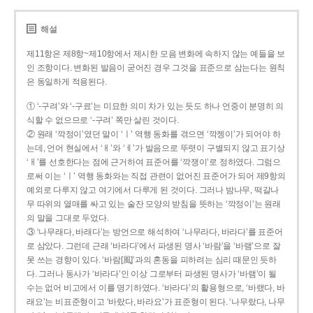
해설
제11항은 제8항~제10항에서 제시한 모음 변화에 속하지 않는 예들을 보
인 조항이다. 변화된 발음이 굳어진 경우 그것을 표준으로 삼는다는 원칙
은 동일하게 적용된다.
① ‘-구려’와 ‘-구료’는 미묘한 의미 차가 있는 듯도 하나 언중이 분명히 의
식할 수 없으므로 ‘-구려’ 쪽만 살린 것이다.
② 원래 ‘깍정이’였던 말이 ‘ㅣ’ 역행 동화를 겪으면 ‘깍젱이’가 되어야 하
는데, 언어 현실에서 ‘ㅐ’와 ‘ㅔ’가 발음으로 뚜렷이 구별되지 않고 표기상
‘ㅐ’를 선호한다는 점에 근거하여 표준어를 ‘깍쟁이’로 정하였다. 그럼으
로써 이는 ‘ㅣ’ 역행 동화와는 직접 관련이 없어진 표준어가 되어 제9항의
예외로 다루지 않고 여기에서 다루게 된 것이다. 그러나 밤나무, 떡갈나
무 따위의 열매를 싸고 있는 술잔 모양의 받침을 뜻하는 ‘깍정이’는 원래
의 말을 그대로 두었다.
③ ‘나무래다, 바래다’는 방언으로 해석하여 ‘나무라다, 바라다’를 표준어
로 삼았다. 그런데 근래 ‘바라다’에서 파생된 명사 ‘바람’을 ‘바램’으로 잘
못 쓰는 경향이 있다. ‘바람[風]’과의 혼동을 피하려는 심리 때문인 듯하
다. 그러나 동사가 ‘바라다’인 이상 그로부터 파생된 명사가 ‘바램’이 될
수는 없어 비고에서 이를 명기하였다. ‘바라다’의 활용형으로, ‘바랬다, 바
래요’는 비표준형이고 ‘바랐다, 바라요’가 표준형이 된다. ‘나무랐다, 나무