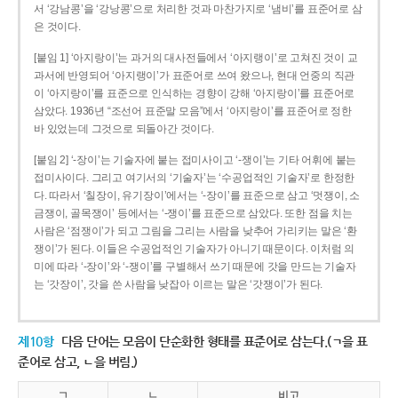
서 ‘강남콩’을 ‘강낭콩’으로 처리한 것과 마찬가지로 ‘냄비’를 표준어로 삼
은 것이다.
[붙임 1] ‘아지랑이’는 과거의 대사전들에서 ‘아지랭이’로 고쳐진 것이 교
과서에 반영되어 ‘아지랭이’가 표준어로 쓰여 왔으나, 현대 언중의 직관
이 ‘아지랑이’를 표준으로 인식하는 경향이 강해 ‘아지랑이’를 표준어로
삼았다. 1936년 “조선어 표준말 모음”에서 ‘아지랑이’를 표준어로 정한
바 있었는데 그것으로 되돌아간 것이다.
[붙임 2] ‘-장이’는 기술자에 붙는 접미사이고 ‘-쟁이’는 기타 어휘에 붙는
접미사이다. 그리고 여기서의 ‘기술자’는 ‘수공업적인 기술자’로 한정한
다. 따라서 ‘칠장이, 유기장이’에서는 ‘-장이’를 표준으로 삼고 ‘멋쟁이, 소
금쟁이, 골목쟁이’ 등에서는 ‘-쟁이’를 표준으로 삼았다. 또한 점을 치는
사람은 ‘점쟁이’가 되고 그림을 그리는 사람을 낮추어 가리키는 말은 ‘환
쟁이’가 된다. 이들은 수공업적인 기술자가 아니기 때문이다. 이처럼 의
미에 따라 ‘-장이’와 ‘-쟁이’를 구별해서 쓰기 때문에 갓을 만드는 기술자
는 ‘갓장이’, 갓을 쓴 사람을 낮잡아 이르는 말은 ‘갓쟁이’가 된다.
제10항
다음 단어는 모음이 단순화한 형태를 표준어로 삼는다.(ㄱ을 표
준어로 삼고, ㄴ을 버림.)
ㄱ
ㄴ
비고