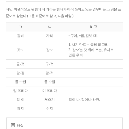
다만, 어원적으로 원형에 더 가까운 형태가 아직 쓰이고 있는 경우에는, 그것을 표
준어로 삼는다.(ㄱ을 표준어로 삼고, ㄴ을 버림.)
ㄱ
ㄴ
비고
갈비
가리
~구이, ~찜, 갈빗-대.
1. 사기 만드는 물레 밑 고리.
갓모
갈모
2. '갈모'는 갓 위에 쓰는, 유지로
만든 우비.
굴-젓
구-젓
말-곁
말-겻
물-수란
물-수랄
밀-뜨리다
미-뜨리다
적-이
저으기
적이-나, 적이나-하면.
휴지
수지
해설