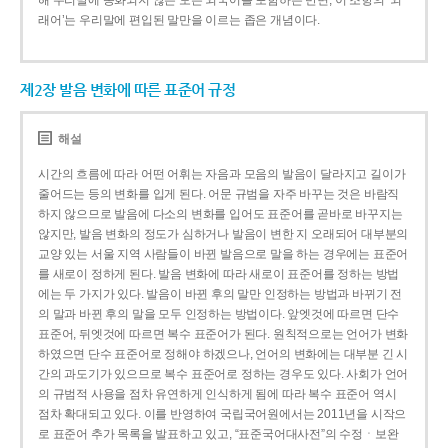
해 우리말에 동화되지 않은 모든 외국어를 포함하는 반면, 이 조항의 ‘외
래어’는 우리말에 편입된 말만을 이르는 좁은 개념이다.
제2장 발음 변화에 따른 표준어 규정
해설
시간의 흐름에 따라 어떤 어휘는 자음과 모음의 발음이 달라지고 길이가
줄어드는 등의 변화를 입게 된다. 어문 규범을 자주 바꾸는 것은 바람직
하지 않으므로 발음에 다소의 변화를 입어도 표준어를 곧바로 바꾸지는
않지만, 발음 변화의 정도가 심하거나 발음이 변한 지 오래되어 대부분의
교양 있는 서울 지역 사람들이 바뀐 발음으로 말을 하는 경우에는 표준어
를 새로이 정하게 된다. 발음 변화에 따라 새로이 표준어를 정하는 방법
에는 두 가지가 있다. 발음이 바뀐 후의 말만 인정하는 방법과 바뀌기 전
의 말과 바뀐 후의 말을 모두 인정하는 방법이다. 앞엣것에 따르면 단수
표준어, 뒤엣것에 따르면 복수 표준어가 된다. 원칙적으로는 언어가 변화
하였으면 단수 표준어로 정해야 하겠으나, 언어의 변화에는 대부분 긴 시
간의 과도기가 있으므로 복수 표준어로 정하는 경우도 있다. 사회가 언어
의 규범적 사용을 점차 유연하게 인식하게 됨에 따라 복수 표준어 역시
점차 확대되고 있다. 이를 반영하여 국립국어원에서는 2011년을 시작으
로 표준어 추가 목록을 발표하고 있고, “표준국어대사전”의 수정ㆍ보완