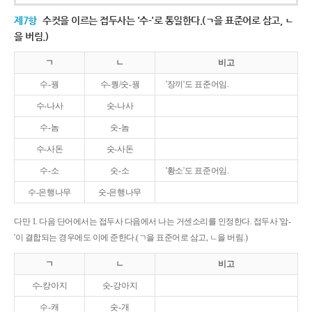
제7항
수컷을 이르는 접두사는 '수-'로 통일한다.(ㄱ을 표준어로 삼고, ㄴ
을 버림.)
ㄱ
ㄴ
비고
수-꿩
수-퀑/숫-꿩
'장끼'도 표준어임.
수-나사
숫-나사
수-놈
숫-놈
수-사돈
숫-사돈
수-소
숫-소
'황소'도 표준어임.
수-은행나무
숫-은행나무
다만 1. 다음 단어에서는 접두사 다음에서 나는 거센소리를 인정한다. 접두사 '암-
'이 결합되는 경우에도 이에 준한다.(ㄱ을 표준어로 삼고, ㄴ을 버림.)
ㄱ
ㄴ
비고
수-캉아지
숫-강아지
수-캐
숫-개