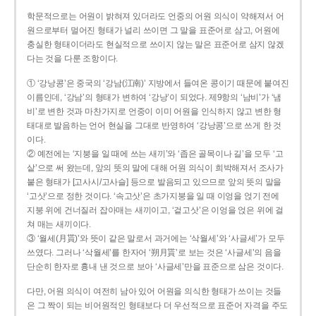
학문적으로는 어원이 밝혀져 있더라도 언중의 어원 의식이 약해져서 어
원으로부터 멀어진 형태가 널리 쓰이면 그 말을 표준어로 삼고, 어원에
충실한 형태이더라도 현실적으로 쓰이지 않는 말은 표준어로 삼지 않겠
다는 것을 다룬 조항이다.
① ‘강낭콩’은 중국의 ‘강남(江南)’ 지방에서 들여온 콩이기 때문에 붙여진
이름인데, ‘강남’의 형태가 변하여 ‘강낭’이 되었다. 제9항의 ‘남비’가 ‘냄
비’로 변한 것과 마찬가지로 언중이 이미 어원을 인식하지 않고 변한 형
태대로 발음하는 언어 현실을 그대로 반영하여 ‘강낭콩’으로 쓰게 한 것
이다.
② 예전에는 ‘지붕을 일 때에 쓰는 새끼’와 ‘좁은 골목이나 길’을 모두 ‘고
샅’으로 써 왔는데, 앞의 뜻의 말에 대해 어원 의식이 희박해져서 조사가
붙은 형태가 [고사시/고사슬] 등으로 발음되고 있으므로 앞의 뜻의 말을
‘고삿’으로 정한 것이다. ‘속고삿’은 초가지붕을 일 때 이엉을 얹기 전에
지붕 위에 건너질러 잡아매는 새끼이고, ‘겉고삿’은 이엉을 얹은 위에 걸
쳐 매는 새끼이다.
③ ‘월세(月貰)’와 뜻이 같은 말로서 과거에는 ‘삭월세’와 ‘사글세’가 모두
쓰였다. 그러나 ‘삭월세’를 한자어 ‘朔月貰’로 보는 것은 ‘사글세’의 음을
단순히 한자로 흉내 낸 것으로 보아 ‘사글세’만을 표준으로 삼은 것이다.
다만, 어원 의식이 여전히 남아 있어 어원을 의식한 형태가 쓰이는 것들
은 그 짝이 되는 비어원적인 형태보다 더 우선적으로 표준어 자격을 주도