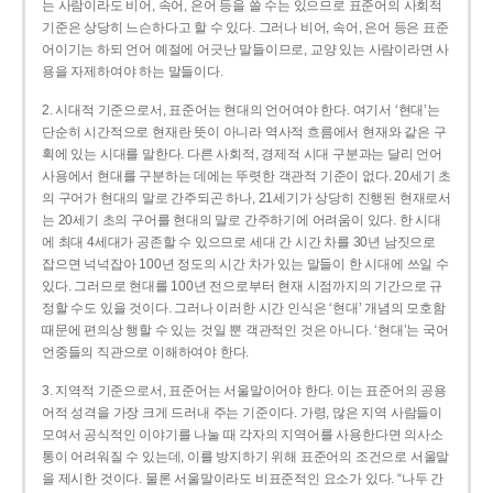
는 사람이라도 비어, 속어, 은어 등을 쓸 수는 있으므로 표준어의 사회적
기준은 상당히 느슨하다고 할 수 있다. 그러나 비어, 속어, 은어 등은 표준
어이기는 하되 언어 예절에 어긋난 말들이므로, 교양 있는 사람이라면 사
용을 자제하여야 하는 말들이다.
2. 시대적 기준으로서, 표준어는 현대의 언어여야 한다. 여기서 ‘현대’는
단순히 시간적으로 현재란 뜻이 아니라 역사적 흐름에서 현재와 같은 구
획에 있는 시대를 말한다. 다른 사회적, 경제적 시대 구분과는 달리 언어
사용에서 현대를 구분하는 데에는 뚜렷한 객관적 기준이 없다. 20세기 초
의 구어가 현대의 말로 간주되곤 하나, 21세기가 상당히 진행된 현재로서
는 20세기 초의 구어를 현대의 말로 간주하기에 어려움이 있다. 한 시대
에 최대 4세대가 공존할 수 있으므로 세대 간 시간 차를 30년 남짓으로
잡으면 넉넉잡아 100년 정도의 시간 차가 있는 말들이 한 시대에 쓰일 수
있다. 그러므로 현대를 100년 전으로부터 현재 시점까지의 기간으로 규
정할 수도 있을 것이다. 그러나 이러한 시간 인식은 ‘현대’ 개념의 모호함
때문에 편의상 행할 수 있는 것일 뿐 객관적인 것은 아니다. ‘현대’는 국어
언중들의 직관으로 이해하여야 한다.
3. 지역적 기준으로서, 표준어는 서울말이어야 한다. 이는 표준어의 공용
어적 성격을 가장 크게 드러내 주는 기준이다. 가령, 많은 지역 사람들이
모여서 공식적인 이야기를 나눌 때 각자의 지역어를 사용한다면 의사소
통이 어려워질 수 있는데, 이를 방지하기 위해 표준어의 조건으로 서울말
을 제시한 것이다. 물론 서울말이라도 비표준적인 요소가 있다. “나두 간