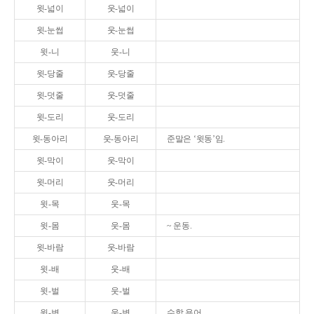
윗-넓이
웃-넓이
윗-눈썹
웃-눈썹
윗-니
웃-니
윗-당줄
웃-당줄
윗-덧줄
웃-덧줄
윗-도리
웃-도리
윗-동아리
웃-동아리
준말은 ‘윗동’임.
윗-막이
웃-막이
윗-머리
웃-머리
윗-목
웃-목
윗-몸
웃-몸
~ 운동.
윗-바람
웃-바람
윗-배
웃-배
윗-벌
웃-벌
윗-변
웃-변
수학 용어.