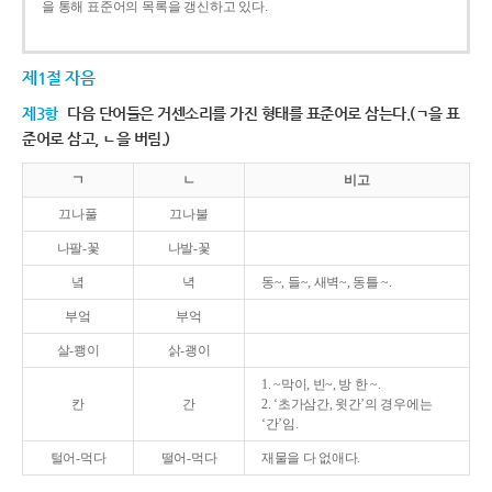
을 통해 표준어의 목록을 갱신하고 있다.
제1절 자음
제3항
다음 단어들은 거센소리를 가진 형태를 표준어로 삼는다.(ㄱ을 표
준어로 삼고, ㄴ을 버림.)
ㄱ
ㄴ
비고
끄나풀
끄나불
나팔-꽃
나발-꽃
녘
녁
동~, 들~, 새벽~, 동틀 ~.
부엌
부억
살-쾡이
삵-괭이
1. ~막이, 빈~, 방 한 ~.
칸
간
2. ‘초가삼간, 윗간’의 경우에는
‘간’임.
털어-먹다
떨어-먹다
재물을 다 없애다.