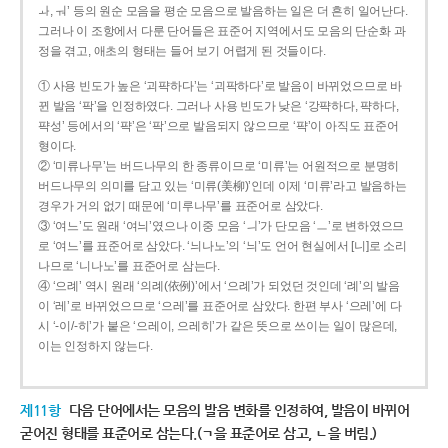
ㅘ, ㅝ’ 등의 원순 모음을 평순 모음으로 발음하는 일은 더 흔히 일어난다.
그러나 이 조항에서 다룬 단어들은 표준어 지역에서도 모음의 단순화 과
정을 겪고, 애초의 형태는 들어 보기 어렵게 된 것들이다.
① 사용 빈도가 높은 ‘괴퍅하다’는 ‘괴팍하다’로 발음이 바뀌었으므로 바
뀐 발음 ‘팍’을 인정하였다. 그러나 사용 빈도가 낮은 ‘강퍅하다, 퍅하다,
퍅성’ 등에서의 ‘퍅’은 ‘팍’으로 발음되지 않으므로 ‘퍅’이 아직도 표준어
형이다.
② ‘미류나무’는 버드나무의 한 종류이므로 ‘미류’는 어원적으로 분명히
버드나무의 의미를 담고 있는 ‘미류(美柳)’인데 이제 ‘미류’라고 발음하는
경우가 거의 없기 때문에 ‘미루나무’를 표준어로 삼았다.
③ ‘여느’도 원래 ‘여늬’였으나 이중 모음 ‘ㅢ’가 단모음 ‘ㅡ’로 변하였으므
로 ‘여느’를 표준어로 삼았다. ‘늬나노’의 ‘늬’도 언어 현실에서 [니]로 소리
나므로 ‘니나노’를 표준어로 삼는다.
④ ‘으례’ 역시 원래 ‘의례(依例)’에서 ‘으례’가 되었던 것인데 ‘례’의 발음
이 ‘레’로 바뀌었으므로 ‘으레’를 표준어로 삼았다. 한편 부사 ‘으레’에 다
시 ‘-이/-히’가 붙은 ‘으레이, 으레히’가 같은 뜻으로 쓰이는 일이 많은데,
이는 인정하지 않는다.
제11항
다음 단어에서는 모음의 발음 변화를 인정하여, 발음이 바뀌어
굳어진 형태를 표준어로 삼는다.(ㄱ을 표준어로 삼고, ㄴ을 버림.)