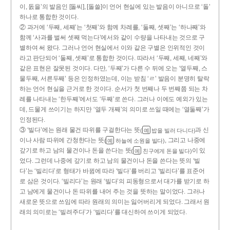
이, 돐을’의 발음인 [돌씨], [돌쓸]이 언어 현실에 있는 발음이 아니므로 ‘돌’
하나로 통합한 것이다.
② 과거에 ‘두째, 세째’는 ‘첫째’와 함께 차례를, ‘둘째, 셋째’는 ‘하나째’와
함께 ‘사과를 벌써 셋째 먹는다’에서와 같이 수량을 나타내는 것으로 구
별하여 써 왔다. 그러나 언어 현실에서 이와 같은 구별은 인위적인 것이
라고 판단되어 ‘둘째, 셋째’로 통합한 것이다. 따라서 ‘두째, 세째, 네째’와
같은 표현은 잘못된 것이다. 다만, ‘두째’가 다른 수 뒤에 오는 ‘열두째, 스
물두째, 서른두째’ 등은 인정하였는데, 이는 받침 ‘ㄹ’ 발음이 분명히 탈락
하는 언어 현실을 근거로 한 것이다. 순서가 첫 번째나 두 번째쯤 되는 차
례를 나타내는 ‘한두째’에서도 ‘두째’로 쓴다. 그러나 이에도 예외가 있는
데, 드물게 쓰이기는 하지만 ‘열두 개째’의 의미로 쓰일 때에는 ‘열둘째’가
인정된다.
③ ‘빌다’에는 원래 물건 따위를 구걸한다는 뜻
과 신
(
밥을 빌러 다니다)
예
이나 사람 따위에 간청한다는 뜻
, 그리고 나중에
(
하늘에 소원을 빌다)
예
갚기로 하고 남의 물건이나 돈을 쓴다는 뜻
이 있
(
친구에게 돈을 빌다)
예
었다. 그런데 나중에 갚기로 하고 남의 물건이나 돈을 쓴다는 뜻의 ‘빌
다’는 ‘빌리다’로 형태가 바뀜에 따라 ‘빌다’를 버리고 ‘빌리다’를 표준어
로 삼은 것이다. ‘빌리다’는 원래 ‘빌다’의 피동형으로서 대가를 받기로 하
고 남에게 물건이나 돈 따위를 내어 주는 것을 뜻하는 말이었다. 그러나
새로운 뜻으로 쓰임에 따라 원래의 의미는 잃어버리게 되었다. 그래서 원
래의 의미로는 ‘빌려주다’가 ‘빌리다’를 대신하여 쓰이게 되었다.