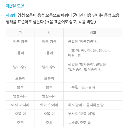
제2절 모음
제8항
양성 모음이 음성 모음으로 바뀌어 굳어진 다음 단어는 음성 모음
형태를 표준어로 삼는다.(ㄱ을 표준어로 삼고, ㄴ을 버림.)
ㄱ
ㄴ
비고
깡충-깡충
깡총-깡총
큰말은 ‘껑충껑충’임.
←童-이. 귀-, 막-, 선-, 쌍-, 검-,
-둥이
-동이
바람-, 흰-.
센말은 ‘빨가숭이’, 큰말은
발가-숭이
발가-송이
‘벌거숭이, 뻘거숭이’임.
보퉁이
보통이
봉죽
봉족
←奉足. ~꾼, ~들다.
뻗정-다리
뻗장-다리
아서, 아서라
앗아, 앗아라
하지 말라고 금지하는 말.
오뚝-이
오똑-이
부사도 ‘오뚝-이’임.
주추
주초
←柱礎. 주춧-돌.