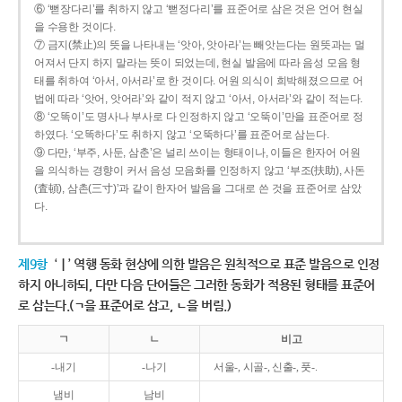
⑥ ‘뻗장다리’를 취하지 않고 ‘뻗정다리’를 표준어로 삼은 것은 언어 현실
을 수용한 것이다.
⑦ 금지(禁止)의 뜻을 나타내는 ‘앗아, 앗아라’는 빼앗는다는 원뜻과는 멀
어져서 단지 하지 말라는 뜻이 되었는데, 현실 발음에 따라 음성 모음 형
태를 취하여 ‘아서, 아서라’로 한 것이다. 어원 의식이 희박해졌으므로 어
법에 따라 ‘앗어, 앗어라’와 같이 적지 않고 ‘아서, 아서라’와 같이 적는다.
⑧ ‘오똑이’도 명사나 부사로 다 인정하지 않고 ‘오뚝이’만을 표준어로 정
하였다. ‘오똑하다’도 취하지 않고 ‘오뚝하다’를 표준어로 삼는다.
⑨ 다만, ‘부주, 사둔, 삼춘’은 널리 쓰이는 형태이나, 이들은 한자어 어원
을 의식하는 경향이 커서 음성 모음화를 인정하지 않고 ‘부조(扶助), 사돈
(査頓), 삼촌(三寸)’과 같이 한자어 발음을 그대로 쓴 것을 표준어로 삼았
다.
제9항
‘ㅣ’ 역행 동화 현상에 의한 발음은 원칙적으로 표준 발음으로 인정
하지 아니하되, 다만 다음 단어들은 그러한 동화가 적용된 형태를 표준어
로 삼는다.(ㄱ을 표준어로 삼고, ㄴ을 버림.)
ㄱ
ㄴ
비고
-내기
-나기
서울-, 시골-, 신출-, 풋-.
냄비
남비