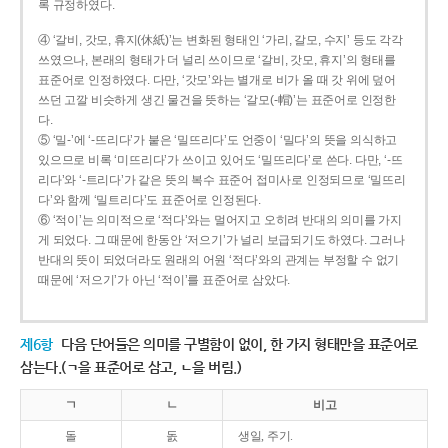
록 규정하였다.
④ ‘갈비, 갓모, 휴지(休紙)’는 변화된 형태인 ‘가리, 갈모, 수지’ 등도 각각
쓰였으나, 본래의 형태가 더 널리 쓰이므로 ‘갈비, 갓모, 휴지’의 형태를
표준어로 인정하였다. 다만, ‘갓모’와는 별개로 비가 올 때 갓 위에 덮어
쓰던 고깔 비슷하게 생긴 물건을 뜻하는 ‘갈모(-帽)’는 표준어로 인정한
다.
⑤ ‘밀-’에 ‘-뜨리다’가 붙은 ‘밀뜨리다’도 언중이 ‘밀다’의 뜻을 의식하고
있으므로 비록 ‘미뜨리다’가 쓰이고 있어도 ‘밀뜨리다’로 쓴다. 다만, ‘-뜨
리다’와 ‘-트리다’가 같은 뜻의 복수 표준어 접미사로 인정되므로 ‘밀뜨리
다’와 함께 ‘밀트리다’도 표준어로 인정된다.
⑥ ‘적이’는 의미적으로 ‘적다’와는 멀어지고 오히려 반대의 의미를 가지
게 되었다. 그 때문에 한동안 ‘저으기’가 널리 보급되기도 하였다. 그러나
반대의 뜻이 되었더라도 원래의 어원 ‘적다’와의 관계는 부정할 수 없기
때문에 ‘저으기’가 아닌 ‘적이’를 표준어로 삼았다.
제6항
다음 단어들은 의미를 구별함이 없이, 한 가지 형태만을 표준어로
삼는다.(ㄱ을 표준어로 삼고, ㄴ을 버림.)
ㄱ
ㄴ
비고
돌
돐
생일, 주기.