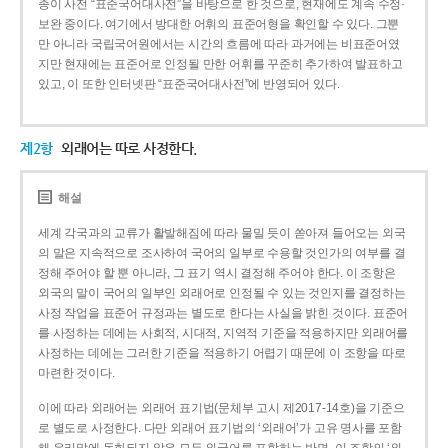
종이 사전 “표준국어대사전”을 바탕으로 한 것으로, 현재에도 계속 수정·
보완 중이다. 여기에서 방대한 어휘의 표준어형을 확인할 수 있다. 그뿐
만 아니라 국립국어원에서는 시간의 흐름에 따라 과거에는 비표준어였
지만 현재에는 표준어로 인정될 만한 어휘를 꾸준히 추가하여 발표하고
있고, 이 또한 인터넷판 “표준국어대사전”에 반영되어 있다.
제2항
외래어는 따로 사정한다.
해설
세계 각국과의 교류가 활발해짐에 따라 물밀 듯이 쏟아져 들어오는 외국
의 말은 지속적으로 조사하여 국어의 일부로 수용할 것인가의 여부를 결
정해 주어야 할 뿐 아니라, 그 표기 역시 결정해 주어야 한다. 이 조항은
외국의 말이 국어의 일부인 외래어로 인정될 수 있는 것인지를 결정하는
사정 작업을 표준어 규정과는 별도로 한다는 사실을 밝힌 것이다. 표준어
를 사정하는 데에는 사회적, 시대적, 지역적 기준을 적용하지만 외래어를
사정하는 데에는 그러한 기준을 적용하기 어렵기 때문에 이 조항을 따로
마련한 것이다.
이에 따라 외래어는 외래어 표기법(문체부 고시 제2017-14호)을 기준으
로 별도로 사정한다. 다만 외래어 표기법의 ‘외래어’가 고유 명사를 포함