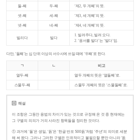
둘-째
두-째
‘제2, 두 개째’의 뜻.
셋-째
세-째
‘제3, 세 개째’의 뜻.
넷-째
네-째
‘제4, 네 개째’의 뜻.
1. 빌려주다, 빌려 오다.
빌리다
빌다
2. ‘용서를 빌다’는 ‘빌다’임.
다만, ‘둘째’는 십 단위 이상의 서수사에 쓰일 때에 ‘두째’로 한다.
ㄱ
ㄴ
비고
열두-째
열두 개째의 뜻은 ‘열둘째’로.
스물두-째
스물두 개째의 뜻은 ‘스물둘째’로.
해설
이 조항은 그동안 용법의 차이가 있는 것으로 규정해 온 것 중 현재에는
그 구별의 의의가 거의 사라진 항목들을 정리한 것이다.
① 과거에 ‘돌’은 생일, ‘돐’은 ‘한글 반포 500돐’처럼 ‘주년’의 의미로 세분
해 써 왔다. 그러나 그러한 구별은 인위적이고 불필요할 뿐만 아니라 ‘돐