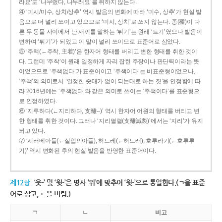
라요’도 ‘나무랬다, 나무래요’를 취하지 않는다.
④ ‘미시/미수, 상치/상추’ 역시 발음의 변화에 따라 ‘미수, 상추’가 현실 발
음으로 더 널리 쓰이고 있으므로 ‘미시, 상치’로 쓰지 않는다. 종(種)이 다
른 두 동물 사이에서 난 새끼를 말하는 ‘튀기’는 원래 ‘트기’였으나 발음이
변하여 ‘튀기’가 되었고 이 말이 널리 쓰이므로 표준어로 삼았다.
⑤ ‘주책(←주착, 主着)’은 한자어 형태를 버리고 변한 형태를 취한 것이
다. 그런데 ‘주착’이 원래 일정하게 자리 잡힌 주장이나 판단력이라는 뜻
이었으므로 ‘주책없다’가 표준어이고 ‘주책이다’는 비표준형이었으나,
‘주책’의 의미로서 ‘일정한 줏대가 없이 되는대로 하는 짓’을 인정함에 따
라 2016년에는 ‘주책없다’와 같은 의미로 쓰이는 ‘주책이다’를 표준형으
로 인정하였다.
⑥ ‘지루하다(←지리하다, 支離--)’ 역시 한자어 어원의 형태를 버리고 변
한 형태를 취한 것이다. 그러나 ‘지리멸렬(支離滅裂)’에서는 ‘지리’가 유지
되고 있다.
⑦ ‘시러베아들(←실업의아들), 허드레(←허드래), 호루라기(←호루루
기)’ 역시 변화된 후의 현실 발음을 반영한 표준어이다.
제12항
‘웃-’ 및 ‘윗-’은 명사 ‘위’에 맞추어 ‘윗-’으로 통일한다.(ㄱ을 표준
어로 삼고, ㄴ을 버림.)
ㄱ
ㄴ
비고