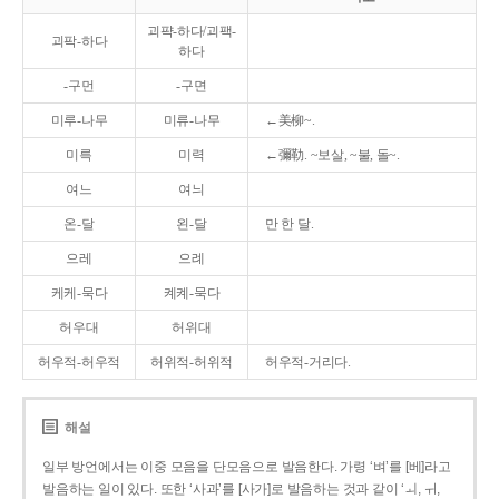
괴퍅-하다/괴팩-
괴팍-하다
하다
-구먼
-구면
미루-나무
미류-나무
←美柳~.
미륵
미력
←彌勒. ~보살, ~불, 돌~.
여느
여늬
온-달
왼-달
만 한 달.
으레
으례
케케-묵다
켸켸-묵다
허우대
허위대
허우적-허우적
허위적-허위적
허우적-거리다.
해설
일부 방언에서는 이중 모음을 단모음으로 발음한다. 가령 ‘벼’를 [베]라고
발음하는 일이 있다. 또한 ‘사과’를 [사가]로 발음하는 것과 같이 ‘ㅚ, ㅟ,