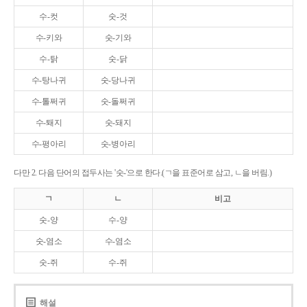
수-컷
숫-것
수-키와
숫-기와
수-탉
숫-닭
수-탕나귀
숫-당나귀
수-톨쩌귀
숫-돌쩌귀
수-퇘지
숫-돼지
수-평아리
숫-병아리
다만 2. 다음 단어의 접두사는 '숫-'으로 한다.(ㄱ을 표준어로 삼고, ㄴ을 버림.)
ㄱ
ㄴ
비고
숫-양
수-양
숫-염소
수-염소
숫-쥐
수-쥐
해설