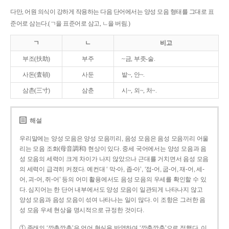
다만, 어원 의식이 강하게 작용하는 다음 단어에서는 양성 모음 형태를 그대로 표
준어로 삼는다.(ㄱ을 표준어로 삼고, ㄴ을 버림.)
ㄱ
ㄴ
비고
부조(扶助)
부주
~금, 부좃-술.
사돈(査頓)
사둔
밭~, 안~.
삼촌(三寸)
삼춘
시~, 외~, 처~.
해설
우리말에는 양성 모음은 양성 모음끼리, 음성 모음은 음성 모음끼리 어울
리는 모음 조화(母音調和) 현상이 있다. 중세 국어에서는 양성 모음과 음
성 모음의 세력이 크게 차이가 나지 않았으나 근대를 거치면서 음성 모음
의 세력이 급격히 커졌다. 예컨대 ‘ 막-아, 좁-아’, ‘접-어, 굽-어, 재-어, 세-
어, 괴-어, 쥐-어’ 등의 어미 활용에서도 음성 모음의 우세를 확인할 수 있
다. 심지어는 한 단어 내부에서도 양성 모음이 일관되게 나타나지 않고
양성 모음과 음성 모음이 섞여 나타나는 일이 많다. 이 조항은 그러한 음
성 모음 우세 현상을 명시적으로 규정한 것이다.
① 종래의 ‘깡총깡총’은 언어 현실을 반영하여 ‘깡충깡충’으로 정했다. 이