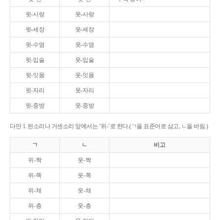
윗-사랑
웃-사랑
윗-세장
웃-세장
윗-수염
웃-수염
윗-입술
웃-입술
윗-잇몸
웃-잇몸
윗-자리
웃-자리
윗-중방
웃-중방
다만 1. 된소리나 거센소리 앞에서는 ‘위-’로 한다.(ㄱ을 표준어로 삼고, ㄴ을 버림.)
ㄱ
ㄴ
비고
위-짝
웃-짝
위-쪽
웃-쪽
위-채
웃-채
위-층
웃-층