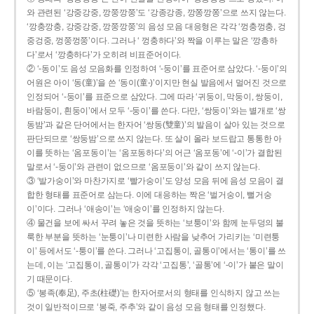
와 관련된 ‘강중강중, 깡쭝깡쭝’도 ‘강종강종, 깡쫑깡쫑’으로 쓰지 않는다.
‘깡충깡충, 강중강중, 깡쭝깡쭝’의 음성 모음 대응형은 각각 ‘껑충껑충, 겅
중겅중, 껑쭝껑쭝’이다. 그러나 ‘ 껑충하다’와 짝을 이루는 말은 ‘깡총하
다’로서 ‘깡충하다’가 오히려 비표준어이다.
② ‘-동이’도 음성 모음화를 인정하여 ‘-둥이’를 표준어로 삼았다. ‘-둥이’의
어원은 아이 ‘동(童)’을 쓴 ‘동이(童-)’이지만 현실 발음에서 멀어진 것으로
인정되어 ‘-둥이’를 표준으로 삼았다. 그에 따라 ‘귀둥이, 막둥이, 쌍둥이,
바람둥이, 흰둥이’에서 모두 ‘-둥이’를 쓴다. 다만, ‘쌍둥이’와는 별개로 ‘쌍
동밤’과 같은 단어에서는 한자어 ‘쌍동(雙童)’의 발음이 살아 있는 것으로
판단되므로 ‘쌍둥밤’으로 쓰지 않는다. 또 살이 올라 보드랍고 통통한 아
이를 뜻하는 ‘옴포동이’는 ‘옴포동하다’의 어근 ‘옴포동’에 ‘-이’가 결합된
말로서 ‘-둥이’와 관련이 없으므로 ‘옴포둥이’와 같이 쓰지 않는다.
③ ‘발가숭이’와 마찬가지로 ‘빨가숭이’도 양성 모음 뒤에 음성 모음이 결
합한 형태를 표준어로 삼는다. 이에 대응하는 짝은 ‘벌거숭이, 뻘거숭
이’이다. 그러나 ‘애송이’는 ‘애숭이’를 인정하지 않는다.
④ 물건을 보에 싸서 꾸려 놓은 것을 뜻하는 ‘보퉁이’와 함께 눈두덩의 불
룩한 부분을 뜻하는 ‘눈퉁이’나 미련한 사람을 낮추어 가리키는 ‘미련퉁
이’ 등에서도 ‘-퉁이’를 쓴다. 그러나 ‘고집통이, 골통이’에서는 ‘통이’를 쓰
는데, 이는 ‘고집통이, 골통이’가 각각 ‘고집통’, ‘골통’에 ‘-이’가 붙은 말이
기 때문이다.
⑤ ‘봉족(奉足), 주초(柱礎)’는 한자어로서의 형태를 인식하지 않고 쓰는
것이 일반적이므로 ‘봉죽, 주추’와 같이 음성 모음 형태를 인정했다.