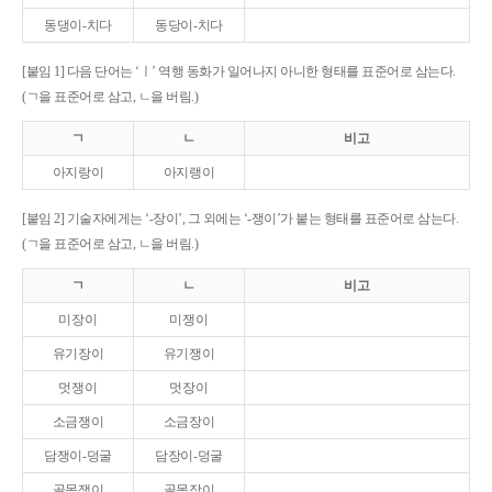
동댕이-치다
동당이-치다
[붙임 1] 다음 단어는 ‘ㅣ’ 역행 동화가 일어나지 아니한 형태를 표준어로 삼는다.
(ㄱ을 표준어로 삼고, ㄴ을 버림.)
ㄱ
ㄴ
비고
아지랑이
아지랭이
[붙임 2] 기술자에게는 ‘-장이’, 그 외에는 ‘-쟁이’가 붙는 형태를 표준어로 삼는다.
(ㄱ을 표준어로 삼고, ㄴ을 버림.)
ㄱ
ㄴ
비고
미장이
미쟁이
유기장이
유기쟁이
멋쟁이
멋장이
소금쟁이
소금장이
담쟁이-덩굴
담장이-덩굴
골목쟁이
골목장이