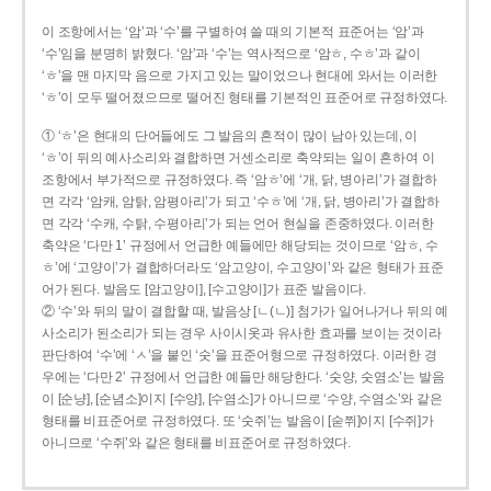
이 조항에서는 ‘암’과 ‘수’를 구별하여 쓸 때의 기본적 표준어는 ‘암’과
‘수’임을 분명히 밝혔다. ‘암’과 ‘수’는 역사적으로 ‘암ㅎ, 수ㅎ’과 같이
‘ㅎ’을 맨 마지막 음으로 가지고 있는 말이었으나 현대에 와서는 이러한
‘ㅎ’이 모두 떨어졌으므로 떨어진 형태를 기본적인 표준어로 규정하였다.
① ‘ㅎ’은 현대의 단어들에도 그 발음의 흔적이 많이 남아 있는데, 이
‘ㅎ’이 뒤의 예사소리와 결합하면 거센소리로 축약되는 일이 흔하여 이
조항에서 부가적으로 규정하였다. 즉 ‘암ㅎ’에 ‘개, 닭, 병아리’가 결합하
면 각각 ‘암캐, 암탉, 암평아리’가 되고 ‘수ㅎ’에 ‘개, 닭, 병아리’가 결합하
면 각각 ‘수캐, 수탉, 수평아리’가 되는 언어 현실을 존중하였다. 이러한
축약은 ‘다만 1’ 규정에서 언급한 예들에만 해당되는 것이므로 ‘암ㅎ, 수
ㅎ’에 ‘고양이’가 결합하더라도 ‘암고양이, 수고양이’와 같은 형태가 표준
어가 된다. 발음도 [암고양이], [수고양이]가 표준 발음이다.
② ‘수’와 뒤의 말이 결합할 때, 발음상 [ㄴ(ㄴ)] 첨가가 일어나거나 뒤의 예
사소리가 된소리가 되는 경우 사이시옷과 유사한 효과를 보이는 것이라
판단하여 ‘수’에 ‘ㅅ’을 붙인 ‘숫’을 표준어형으로 규정하였다. 이러한 경
우에는 ‘다만 2’ 규정에서 언급한 예들만 해당한다. ‘숫양, 숫염소’는 발음
이 [순냥], [순념소]이지 [수양], [수염소]가 아니므로 ‘수양, 수염소’와 같은
형태를 비표준어로 규정하였다. 또 ‘숫쥐’는 발음이 [숟쮜]이지 [수쥐]가
아니므로 ‘수쥐’와 같은 형태를 비표준어로 규정하였다.