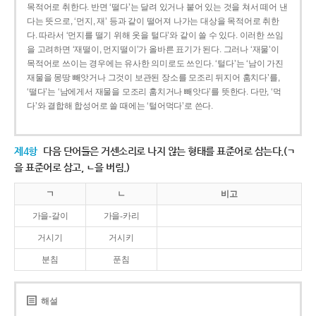
목적어로 취한다. 반면 ‘떨다’는 달려 있거나 붙어 있는 것을 쳐서 떼어 낸
다는 뜻으로, ‘먼지, 재’ 등과 같이 떨어져 나가는 대상을 목적어로 취한
다. 따라서 ‘먼지를 떨기 위해 옷을 털다’와 같이 쓸 수 있다. 이러한 쓰임
을 고려하면 ‘재떨이, 먼지떨이’가 올바른 표기가 된다. 그러나 ‘재물’이
목적어로 쓰이는 경우에는 유사한 의미로도 쓰인다. ‘털다’는 ‘남이 가진
재물을 몽땅 빼앗거나 그것이 보관된 장소를 모조리 뒤지어 훔치다’를,
‘떨다’는 ‘남에게서 재물을 모조리 훔치거나 빼앗다’를 뜻한다. 다만, ‘먹
다’와 결합해 합성어로 쓸 때에는 ‘털어먹다’로 쓴다.
제4항
다음 단어들은 거센소리로 나지 않는 형태를 표준어로 삼는다.(ㄱ
을 표준어로 삼고, ㄴ을 버림.)
ㄱ
ㄴ
비고
가을-갈이
가을-카리
거시기
거시키
분침
푼침
해설