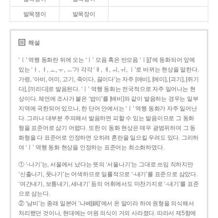
발목쟁이
발목장이
해설
‘ㅣ’ 역행 동화란 뒤에 오는 ‘ㅣ’ 모음 혹은 반모음 ‘ㅣ[j]’에 동화되어 앞에
있는 ‘ㅏ, ㅓ, ㅗ, ㅜ, ㅡ’가 각각 ‘ㅐ, ㅔ, ㅚ, ㅟ, ㅣ’로 바뀌는 현상을 말한다.
가령, ‘아비, 어미, 고기, 죽이다, 끓이다’는 자주 [애비], [에미], [괴기], [쥐기
다], [끼리다]로 발음된다. ‘ㅣ’ 역행 동화는 전국적으로 자주 일어나는 현
상이다. 체언에 조사가 붙은 ‘밥이’를 [배비]와 같이 발음하는 경우는 일부
지역에 국한되어 있으나, 한 단어 안에서는 ‘ㅣ’ 역행 동화가 자주 일어난
다. 그러나 대부분 주의해서 발음하면 피할 수 있는 발음이므로 그 동화
형을 표준어로 삼기 어렵다. 또한 이 동화 현상은 매우 광범위하여 그 동
화형을 다 표준어로 인정하면 오히려 혼란을 일으킬 우려도 있다. 그리하
여 ‘ㅣ’ 역행 동화 현상을 인정하는 표준어는 최소화하였다.
① ‘-나기’는, 서울에서 났다는 뜻의 ‘서울나기’는 그대로 쓰임 직하지만
‘신출나기, 풋나기’는 어색하므로 일률적으로 ‘-내기’를 표준으로 삼았다.
‘여간내기, 보통내기, 새내기’ 등의 어휘에서도 마찬가지로 ‘-내기’를 표준
으로 삼는다.
② ‘남비’는 종래 일본어 ‘나베[鍋]’에서 온 말이라 하여 원형을 의식해서
처리했던 것이나, 현대에는 어원 의식이 거의 사라졌다. 따라서 제5항에