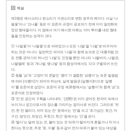
해설
제3항은 예사소리나 된소리가 거센소리로 변한 경우의 예이다. 사실 ‘나
팔꽃’이나 ‘끄나풀’ 등은 이 표준어 규정이 공표되기 전에 이미 일반화되
었던 형태들이다. 이 점에서 여기 예시한 어휘는 이미 뿌리를 내린 형태
들을 인정하는 성격이 크다.
① ‘나발꽃’이 ‘나팔꽃’으로 바뀌었으나 모든 ‘나발’을 ‘나팔’로 바꾸어야
하는 것은 아니다. 일반적인 의미의 ‘나팔’과 함께 놋쇠로 긴 대롱처럼 만
든 전통 관악기의 하나인 ‘나발’도 인정될 뿐만 아니라 ‘나팔바지, 나팔관,
나팔벌레’ 등과 ‘개나발, 병나발’ 등의 합성어에서도 각각 구별되어 쓰인
다.
② 동물 ‘삵’과 ‘고양이’의 준말인 ‘괭이’가 결합한 ‘삵괭이’는 표준 발음법
에 따라 [삭꽹이]가 되어야 하는데, 실제 발음은 [살쾡이]이므로 ‘살쾡
이’를 표준어로 삼았다. 표준어 규정 제26항에서는 ‘살쾡이’와 함께 ‘삵’도
표준어로 인정하였다.
③ ‘칸’은 공간의 구획을 나타내며, ‘간(間)’은 이미 굳어진 한자어 속에서
쓰이거나 공간으로서의 장소를 가리키는 접미사로 쓰인다. 그러므로 ‘위
칸, 한 칸 벌리다, 비어 있는 칸’ 등에서는 ‘칸’을 쓰고 ‘초가삼간, 뒷간, 마
구간, 방앗간, 외양간, 푸줏간, 헛간’ 등에서는 ‘간’을 쓴다.
④ ‘털다’는 달려 있는 것, 붙어 있는 것 따위가 떨어지게 흔들거나 치거나
한다는 뜻으로, 주로 ‘옷, 이불’ 등과 같이 먼지 따위가 붙어 있는 대상을