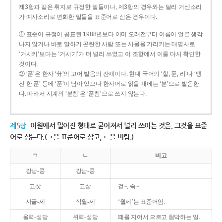
제3항과 같은 취지로 규정한 말들이나, 제3항의 경우와는 달리 거센소리
가 예사소리로 변화한 말들을 표준어로 삼은 경우이다.
① 표준어 규정이 공표된 1988년보다 이미 오래전부터 이름이 얼른 생각
나지 않거나 바로 말하기 곤란한 사람 또는 사물을 가리키는 대명사로
‘거시키’보다는 ‘거시기’가 더 널리 쓰였고 이 조항에서 이를 다시 확인한
것이다.
② ‘푼’은 한자 ‘分’의 고어 발음의 잔재이다. 현대 국어의 ‘할, 푼, 리’나 ‘땡
전 한 푼’ 등에 ‘푼’이 남아 있으나 한자어로 읽을 때에는 ‘분’으로 발음한
다. 따라서 시계의 ‘분침’은 ‘푼침’으로 쓰지 않는다.
제5항
어원에서 멀어진 형태로 굳어져서 널리 쓰이는 것은, 그것을 표준
어로 삼는다.(ㄱ을 표준어로 삼고, ㄴ을 버림.)
ㄱ
ㄴ
비고
강낭-콩
강남-콩
고삿
고샅
겉~, 속~.
사글-세
삭월-세
‘월세’는 표준어임.
울력-성당
위력-성당
떼를 지어서 으르고 협박하는 일.