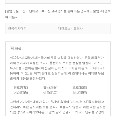
[붙임 3] 둘 이상의 단어로 이루어진 고유 명사를 붙여 쓰는 경우에도 붙임 2에 준하
여 적는다.
한국여자대학
대한요소비료회사
해설
제10항~제12항에서는 국어의 두음 법칙을 규정하였다. 두음 법칙은 단
어의 첫머리에 특정한 소리가 출현하지 못하는 현상을 말한다. ‘녀, 뇨,
뉴, 니’를 포함하는 한자어 음절이 단어 첫머리에 올 때는 ‘ㄴ’이 나타나지
못하여 ‘여, 요, 유, 이’의 형태로 실현되는데, 이 조항에서는 이러한 두음
법칙의 내용을 규정하였다.
연도(年度)
열반(涅槃)
요도(尿道)
이승(尼僧)
이공(泥工)
익사(溺死)
그런데 여기에는 예외가 있다. 한자어 음절이 ‘녀, 뇨, 뉴, 니’를 포함하고
있더라도 의존 명사에는 두음 법칙이 적용되지 않는다. 이는 의존 명사는
독립적으로 쓰이기보다는 그 앞의 말과 연결되어 하나의 단위를 구성하