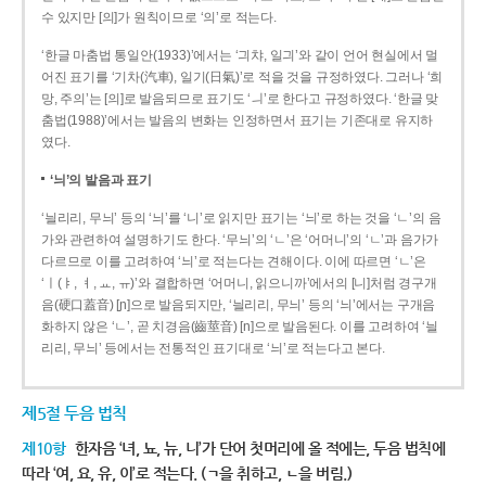
수 있지만 [의]가 원칙이므로 ‘의’로 적는다.
‘한글 마춤법 통일안(1933)’에서는 ‘긔챠, 일긔’와 같이 언어 현실에서 멀
어진 표기를 ‘기차(汽車), 일기(日氣)’로 적을 것을 규정하였다. 그러나 ‘희
망, 주의’는 [의]로 발음되므로 표기도 ‘ㅢ’로 한다고 규정하였다. ‘한글 맞
춤법(1988)’에서는 발음의 변화는 인정하면서 표기는 기존대로 유지하
였다.
‘늬’의 발음과 표기
‘늴리리, 무늬’ 등의 ‘늬’를 ‘니’로 읽지만 표기는 ‘늬’로 하는 것을 ‘ㄴ’의 음
가와 관련하여 설명하기도 한다. ‘무늬’의 ‘ㄴ’은 ‘어머니’의 ‘ㄴ’과 음가가
다르므로 이를 고려하여 ‘늬’로 적는다는 견해이다. 이에 따르면 ‘ㄴ’은
‘ㅣ(ㅑ, ㅕ, ㅛ, ㅠ)’와 결합하면 ‘어머니, 읽으니까’에서의 [니]처럼 경구개
음(硬口蓋音) [ɲ]으로 발음되지만, ‘늴리리, 무늬’ 등의 ‘늬’에서는 구개음
화하지 않은 ‘ㄴ’, 곧 치경음(齒莖音) [n]으로 발음된다. 이를 고려하여 ‘늴
리리, 무늬’ 등에서는 전통적인 표기대로 ‘늬’로 적는다고 본다.
제5절 두음 법칙
제10항
한자음 ‘녀, 뇨, 뉴, 니’가 단어 첫머리에 올 적에는, 두음 법칙에
따라 ‘여, 요, 유, 이’로 적는다. (ㄱ을 취하고, ㄴ을 버림.)