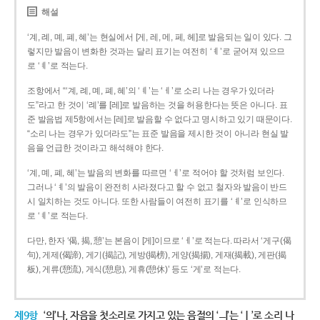
해설
‘계, 례, 몌, 폐, 혜’는 현실에서 [게, 레, 메, 페, 헤]로 발음되는 일이 있다. 그
렇지만 발음이 변화한 것과는 달리 표기는 여전히 ‘ㅖ’로 굳어져 있으므
로 ‘ㅖ’로 적는다.
조항에서 “‘계, 례, 몌, 폐, 혜’의 ‘ㅖ’는 ‘ㅔ’로 소리 나는 경우가 있더라
도”라고 한 것이 ‘례’를 [레]로 발음하는 것을 허용한다는 뜻은 아니다. 표
준 발음법 제5항에서는 [레]로 발음할 수 없다고 명시하고 있기 때문이다.
“소리 나는 경우가 있더라도”는 표준 발음을 제시한 것이 아니라 현실 발
음을 언급한 것이라고 해석해야 한다.
‘계, 몌, 폐, 혜’는 발음의 변화를 따르면 ‘ㅔ’로 적어야 할 것처럼 보인다.
그러나 ‘ㅖ’의 발음이 완전히 사라졌다고 할 수 없고 철자와 발음이 반드
시 일치하는 것도 아니다. 또한 사람들이 여전히 표기를 ‘ㅖ’로 인식하므
로 ‘ㅖ’로 적는다.
다만, 한자 ‘偈, 揭, 憩’는 본음이 [게]이므로 ‘ㅔ’로 적는다. 따라서 ‘게구(偈
句), 게제(偈諦), 게기(揭記), 게방(揭榜), 게양(揭揚), 게재(揭載), 게판(揭
板), 게류(憩流), 게식(憩息), 게휴(憩休)’ 등도 ‘게’로 적는다.
제9항
‘의’나, 자음을 첫소리로 가지고 있는 음절의 ‘ㅢ’는 ‘ㅣ’로 소리 나