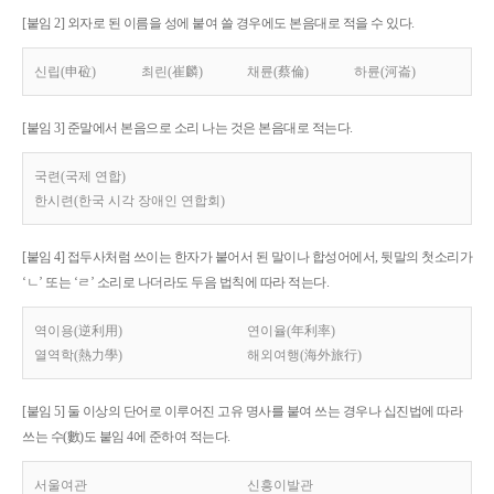
[붙임 2] 외자로 된 이름을 성에 붙여 쓸 경우에도 본음대로 적을 수 있다.
신립(申砬)
최린(崔麟)
채륜(蔡倫)
하륜(河崙)
[붙임 3] 준말에서 본음으로 소리 나는 것은 본음대로 적는다.
국련(국제 연합)
한시련(한국 시각 장애인 연합회)
[붙임 4] 접두사처럼 쓰이는 한자가 붙어서 된 말이나 합성어에서, 뒷말의 첫소리가
‘ㄴ’ 또는 ‘ㄹ’ 소리로 나더라도 두음 법칙에 따라 적는다.
역이용(逆利用)
연이율(年利率)
열역학(熱力學)
해외여행(海外旅行)
[붙임 5] 둘 이상의 단어로 이루어진 고유 명사를 붙여 쓰는 경우나 십진법에 따라
쓰는 수(數)도 붙임 4에 준하여 적는다.
서울여관
신흥이발관