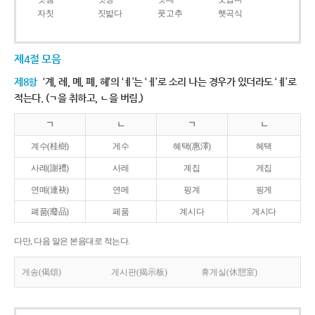
자칫
짓밟다
풋고추
햇곡식
제4절 모음
제8항
‘계, 례, 몌, 폐, 혜’의 ‘ㅖ’는 ‘ㅔ’로 소리 나는 경우가 있더라도 ‘ㅖ’로
적는다. (ㄱ을 취하고, ㄴ을 버림.)
ㄱ
ㄴ
ㄱ
ㄴ
계수(桂樹)
게수
혜택(惠澤)
헤택
사례(謝禮)
사레
계집
게집
연몌(連袂)
연메
핑계
핑게
폐품(廢品)
페품
계시다
게시다
다만, 다음 말은 본음대로 적는다.
게송(偈頌)
게시판(揭示板)
휴게실(休憩室)