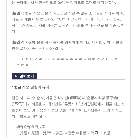
는 속담에서처럼 전통적으로 쓰여 온 것이므로 그대로 유지하였다.
[붙임 1]
한글 자모 스물넉 자만으로 적을 수 없는 소리들을 적기 위하여,
자모 두 개를 어우른 글자인 ‘ㄲ, ㄸ, ㅃ, ㅆ, ㅉ’, ‘ㅐ, ㅒ, ㅔ, ㅖ, ㅘ, ㅚ, ㅝ,
ㅟ, ㅢ’와 자모 세 개를 어우른 글자인 ‘ㅙ, ㅞ’를 쓴다는 것을 보여 준 것이
다.
[붙임 2]
사전에 올릴 적의 순서를 명확하게 하려고 제시한 것이다. 한편
받침 글자의 순서는 아래와 같다.
ㄱ ㄲ ㄳ ㄴ ㄵ ㄶ ㄷ ㄹ ㄺ ㄻ ㄼ ㄽ ㄾ ㄿ ㅀ ㅁ ㅂ ㅄ ㅅ ㅆ ㅇ ㅈ ㅊ
ㅋ ㅌ ㅍ ㅎ
더 알아보기
한글 자모 명칭의 유래
한글 자모의 수, 순서, 이름은 최세진(崔世珍)의 “훈몽자회(訓蒙字會)
(1527)”에서 비롯한다. 최세진은 “훈몽자회” 범례(凡例)에서 한글 자모가
초성에 쓰인 것과 종성에 쓰인 것을 짝을 지어 표시했는데, 그것이 자모
의 이름으로 이어졌다.
初聲終聲通用八字
ㄱ其役 ㄴ尼隱 ㄷ池
ㄹ梨乙 ㅁ眉音 ㅂ非邑 ㅅ時
ㆁ異凝