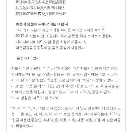
兩字只取本字之釋俚語爲聲
其尼池梨眉非時異八音用於初聲
役隱
乙音邑
凝八音用於終聲
초성과 종성에 두루 쓰이는 여덟 자
ㄱ기역 ㄴ니은 ㄷ디귿 ㄹ리을 ㅁ미음 ㅂ비읍 ㅅ시옷 ㆁ
두 자는 다만 그 글자의 우리말 뜻을 취해 소리로 사용한다.
기니디리미비시
여덟 음은 초성에 사용되고,
역은귿을음읍옷
여덟 음은 종성에 사용된다.
“훈몽자회” 범례
자모의 이름 가운데 ‘ㄱ, ㄷ, ㅅ’의 명칭이 다른 자모의 이름과 다른 것은
한자에는 ‘윽, 읃, 읏’과 같은 발음을 가진 글자가 없기 때문이었다. 그래
서 ‘윽’은 가까운 발음인 ‘役(역)’으로 표시하여 ‘ㄱ’은 ‘기역’이 되었다. 그
리고 ‘읃’과 ‘읏’은 각각 ‘末(귿 말)’과 ‘衣(옷 의)’로 표기하고, 두 글자는 글
자의 의미만을 취한다고 설명하였다. 그래서 ‘ㄷ’의 명칭은 ‘디귿’이,
‘ㅅ’의 명칭은 ‘시옷’이 된 것이다.
‘ㅈ, ㅊ, ㅋ, ㅌ, ㅍ, ㅎ’은 당시 종성으로 쓰이지 않던 것들이어서 초성에 모
음 ‘ㅣ’를 붙인 ‘지, 치, 키, 티, 피, 히’로만 음가를 나타내 주었는데, 1933년
‘한글 마춤법 통일안’에서 ‘지읒, 치읓, 키읔, 티읕, 피읖, 히읗’과 같은 이름
이 확정되었다.