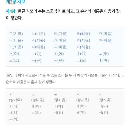
제2장 자모
제4항
한글 자모의 수는 스물넉 자로 하고, 그 순서와 이름은 다음과 같
이 정한다.
ㄱ(기역)
ㄴ(니은)
ㄷ(디귿)
ㄹ(리을)
ㅁ(미음)
ㅂ(비읍)
ㅅ(시옷)
ㅇ(이응)
ㅈ(지읒)
ㅊ(치읓)
ㅋ(키읔)
ㅌ(티읕)
ㅍ(피읖)
ㅎ(히읗)
ㅏ(아)
ㅑ(야)
ㅓ(어)
ㅕ(여)
ㅗ(오)
ㅛ(요)
ㅜ(우)
ㅠ(유)
ㅡ(으)
ㅣ(이)
[붙임 1] 위의 자모로써 적을 수 없는 소리는 두 개 이상의 자모를 어울러서 적되, 그
순서와 이름은 다음과 같이 정한다.
ㄲ
ㄸ
ㅃ
ㅆ
ㅉ
(쌍기역)
(쌍디귿)
(쌍비읍)
(쌍시옷)
(쌍지읒)
ㅐ(애)
ㅒ(얘)
ㅔ(에)
ㅖ(예)
ㅘ(와)
ㅙ(왜)
ㅚ(외)
ㅝ(워)
ㅞ(웨)
ㅟ(위)
ㅢ(의)