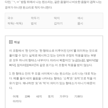
다만, ‘ㄱ, ㅂ’ 받침 뒤에서 나는 된소리는, 같은 음절이나 비슷한 음절이 겹쳐 나는
경우가 아니면 된소리로 적지 아니한다.
국수
깍두기
딱지
색시
싹둑(~싹둑)
법석
갑자기
몹시
해설
이 조항에서 ‘한 단어’는 ‘한 형태소로 이루어진 단어’를 의미하는 것으로
풀이할 수 있다. 실제로 예시하고 있는 단어와 규정의 적용을 받는 부분
은 모두 하나의 형태소 내부이다. 따라서 복합어인 ‘눈곱[눈꼽], 발바닥[발
빠닥], 잠자리[잠짜리]’와 같은 표기는 이 조항의 적용을 받지 않는다.
1. 한 형태소 안의 두 모음 사이에서 나는 된소리는 소리 나는 대로 적는
다. 예를 들어 새의 울음을 나타내는 형태소 ‘소쩍’은 ‘솟적’으로 적을 이
유가 없다. 왜냐하면 ‘솟’과 ‘적’이 의미가 있는 형태소가 아니기 때문이
다.
어깨
오빠
새끼
토끼
가꾸다
기쁘다
아끼다