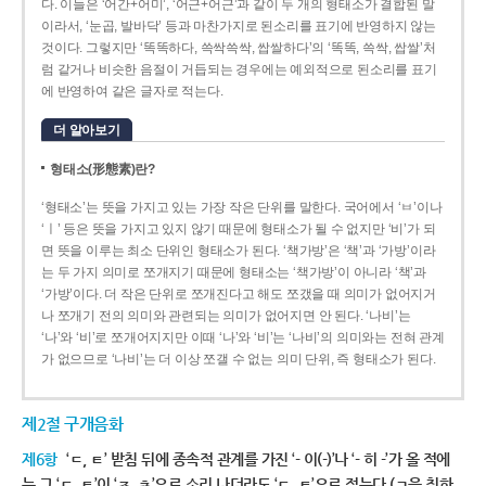
다. 이들은 ‘어간+어미’, ‘어근+어근’과 같이 두 개의 형태소가 결합된 말
이라서, ‘눈곱, 발바닥’ 등과 마찬가지로 된소리를 표기에 반영하지 않는
것이다. 그렇지만 ‘똑똑하다, 쓱싹쓱싹, 쌉쌀하다’의 ‘똑똑, 쓱싹, 쌉쌀’처
럼 같거나 비슷한 음절이 거듭되는 경우에는 예외적으로 된소리를 표기
에 반영하여 같은 글자로 적는다.
더 알아보기
형태소(形態素)란?
‘형태소’는 뜻을 가지고 있는 가장 작은 단위를 말한다. 국어에서 ‘ㅂ’이나
‘ㅣ’ 등은 뜻을 가지고 있지 않기 때문에 형태소가 될 수 없지만 ‘비’가 되
면 뜻을 이루는 최소 단위인 형태소가 된다. ‘책가방’은 ‘책’과 ‘가방’이라
는 두 가지 의미로 쪼개지기 때문에 형태소는 ‘책가방’이 아니라 ‘책’과
‘가방’이다. 더 작은 단위로 쪼개진다고 해도 쪼갰을 때 의미가 없어지거
나 쪼개기 전의 의미와 관련되는 의미가 없어지면 안 된다. ‘나비’는
‘나’와 ‘비’로 쪼개어지지만 이때 ‘나’와 ‘비’는 ‘나비’의 의미와는 전혀 관계
가 없으므로 ‘나비’는 더 이상 쪼갤 수 없는 의미 단위, 즉 형태소가 된다.
제2절 구개음화
제6항
‘ㄷ, ㅌ’ 받침 뒤에 종속적 관계를 가진 ‘- 이(-)’나 ‘- 히 -’가 올 적에
는 그 ‘ㄷ, ㅌ’이 ‘ㅈ, ㅊ’으로 소리 나더라도 ‘ㄷ, ㅌ’으로 적는다.(ㄱ을 취하