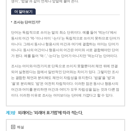
생이’, ‘밥을’과 같이 언제나 앞말에 붙여 쓴다.
더 알아보기
조사는 단어인가?
단어는 독립적으로 쓰이는 말의 최소 단위이다. 예를 들어 ‘먹는다’에서
동사의 어간 ‘먹-­’이나 어미 ‘­-는다’는 독립적으로 쓰이지 못하므로 단어가
아니다. 그래서 동사나 형용사의 어간과 여기에 결합하는 어미는 단어가
아니다. 동사의 어간이나 형용사의 어간은 어미와 서로 결합해야만 단어
가 된다. 예를 들어 ‘먹-’, ‘-는다’는 단어가 아니지만 ‘먹는다’는 단어이다.
조사는 어미와 마찬가지로 단독으로 쓰이지 못할뿐더러 체언 뒤에 연결
되어 실현된다는 점에서 일반적인 단어와는 차이가 있다. 그렇지만 조사
는 결합한 체언과 분리해도 체언이 자립성을 유지한다. ‘밥을’을 ‘밥’과
‘을’로 분리해도 ‘밥’은 여전히 자립적이다. 이러한 점은 동사나 형용사의
어간과 어미를 분리하면 어간과 어미가 모두 자립성을 잃는 것과 다른 점
이다. 이러한 이유로 조사는 어미보다는 단어에 가깝다고 할 수 있다.
제3항
외래어는 ‘외래어 표기법’에 따라 적는다.
해설