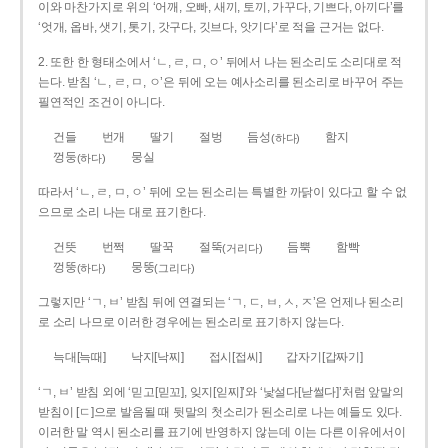
이와 마찬가지로 위의 ‘어깨, 오빠, 새끼, 토끼, 가꾸다, 기쁘다, 아끼다’를
‘엇개, 옵바, 샛기, 톳기, 갓구다, 깃브다, 앗기다’로 적을 근거는 없다.
2. 또한 한 형태소에서 ‘ㄴ, ㄹ, ㅁ, ㅇ’ 뒤에서 나는 된소리도 소리대로 적
는다. 받침 ‘ㄴ, ㄹ, ㅁ, ㅇ’은 뒤에 오는 예사소리를 된소리로 바꾸어 주는
필연적인 조건이 아니다.
건들
번개
딸기
절벙
듬성
함지
(하다)
껑둥
뭉실
(하다)
따라서 ‘ㄴ, ㄹ, ㅁ, ㅇ’ 뒤에 오는 된소리는 특별한 까닭이 있다고 할 수 없
으므로 소리 나는 대로 표기한다.
건뜻
번쩍
딸꾹
절뚝
듬뿍
함빡
(거리다)
껑뚱
뭉뚱
(하다)
(그리다)
그렇지만 ‘ㄱ, ㅂ’ 받침 뒤에 연결되는 ‘ㄱ, ㄷ, ㅂ, ㅅ, ㅈ’은 언제나 된소리
로 소리 나므로 이러한 경우에는 된소리로 표기하지 않는다.
늑대[늑때]
낙지[낙찌]
접시[접씨]
갑자기[갑짜기]
‘ㄱ, ㅂ’ 받침 외에 ‘믿고[믿꼬], 잊지[읻찌]’와 ‘낯설다[낟썰다]’처럼 앞말의
받침이 [ㄷ]으로 발음될 때 뒷말의 첫소리가 된소리로 나는 예들도 있다.
이러한 말 역시 된소리를 표기에 반영하지 않는데 이는 다른 이유에서이