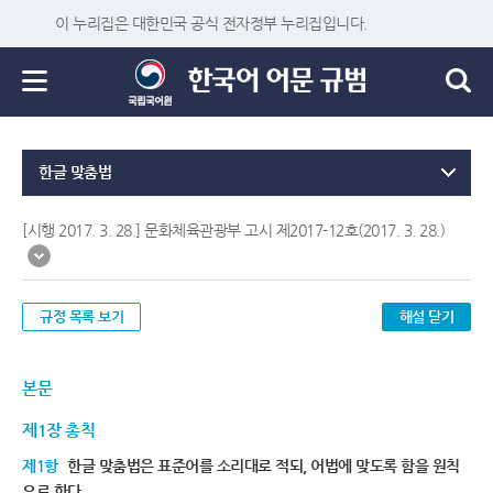
이 누리집은 대한민국 공식 전자정부 누리집입니다.
한글 맞춤법
[시행 2017. 3. 28.] 문화체육관광부 고시 제2017-12호(2017. 3. 28.)
규정 목록 보기
해설 닫기
본문
제1장 총칙
제1항
한글 맞춤법은 표준어를 소리대로 적되, 어법에 맞도록 함을 원칙
으로 한다.