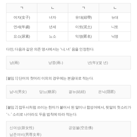
ㄱ
ㄴ
ㄱ
ㄴ
여자(女子)
녀자
유대(紐帶)
뉴대
연세(年歲)
년세
이토(泥土)
니토
요소(尿素)
뇨소
익명(匿名)
닉명
다만, 다음과 같은 의존 명사에서는 ‘냐, 녀’ 음을 인정한다.
냥(兩)
냥쭝(兩-)
년(年)(몇 년)
[붙임 1] 단어의 첫머리 이외의 경우에는 본음대로 적는다.
남녀(男女)
당뇨(糖尿)
결뉴(結紐)
은닉(隱匿)
[붙임 2] 접두사처럼 쓰이는 한자가 붙어서 된 말이나 합성어에서, 뒷말의 첫소리가
‘ㄴ’ 소리로 나더라도 두음 법칙에 따라 적는다.
신여성(新女性)
공염불(空念佛)
남존여비(男尊女卑)