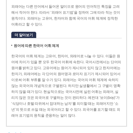
외래어는 다른 언어에서 들어온 말이므로 원어의 언어적인 특징을 고려
해서 적어야 한다. 따라서 ‘외래어 표기법’을 정하여 그에 따라 적는 것이
원칙이다. 외래어는 고유어, 한자어와 함께 국어의 어휘 체계에 정착한
어휘라고 할 수 있다.
더 알아보기
원어에 따른 한국어 어휘 체계
한국어의 어휘 체계는 고유어, 한자어, 외래어로 나눌 수 있다. 이들은 원
어에 차이가 있을 뿐 모두 한국어 어휘에 속한다. 국어사전에서는 단어의
원어를 밝히고 있다. 고유어에는 원어가 제시되어 있지 않고 한자어에는
한자가, 외래어에는 각 단어의 원어명과 로마자 표기가 제시되어 있어서
이로써 어휘 부류를 알 수가 있다. 외래어는 국어의 어휘 체계에 속하지
않는 외국어와 개념적으로 구별된다. 하지만 실생활에서 그 구별이 명확
하지 않을 때가 있다. 현실적으로는 국어사전에 실린 어휘는 외래어, 실
리지 않은 것은 외국어로 구별하는 것이 편리하다. 예컨대 ‘보이(boy)’가
‘식당이나 호텔 따위에서 접대하는 남자’를 의미할 때는 외래어지만 ‘소
년’의 뜻으로 쓰일 때는 외국어라고 할 수 있다. 외국어를 표기할 때도 외
래어 표기법의 원칙을 준용하는 일이 많다.