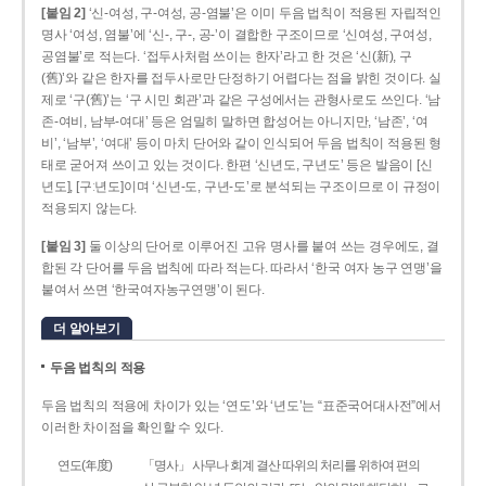
[붙임 2]
‘신-여성, 구-여성, 공-염불’은 이미 두음 법칙이 적용된 자립적인
명사 ‘여성, 염불’에 ‘신-, 구-, 공-’이 결합한 구조이므로 ‘신여성, 구여성,
공염불’로 적는다. ‘접두사처럼 쓰이는 한자’라고 한 것은 ‘신(新), 구
(舊)’와 같은 한자를 접두사로만 단정하기 어렵다는 점을 밝힌 것이다. 실
제로 ‘구(舊)’는 ‘구 시민 회관’과 같은 구성에서는 관형사로도 쓰인다. ‘남
존­-여비, 남부-­여대’ 등은 엄밀히 말하면 합성어는 아니지만, ‘남존’, ‘여
비’, ‘남부’, ‘여대’ 등이 마치 단어와 같이 인식되어 두음 법칙이 적용된 형
태로 굳어져 쓰이고 있는 것이다. 한편 ‘신년도, 구년도’ 등은 발음이 [신
년도], [구ː년도]이며 ‘신년­-도, 구년-­도’로 분석되는 구조이므로 이 규정이
적용되지 않는다.
[붙임 3]
둘 이상의 단어로 이루어진 고유 명사를 붙여 쓰는 경우에도, 결
합된 각 단어를 두음 법칙에 따라 적는다. 따라서 ‘한국 여자 농구 연맹’을
붙여서 쓰면 ‘한국여자농구연맹’이 된다.
더 알아보기
두음 법칙의 적용
두음 법칙의 적용에 차이가 있는 ‘연도’와 ‘년도’는 “표준국어대사전”에서
이러한 차이점을 확인할 수 있다.
연도(年度)
「명사」 사무나 회계 결산 따위의 처리를 위하여 편의