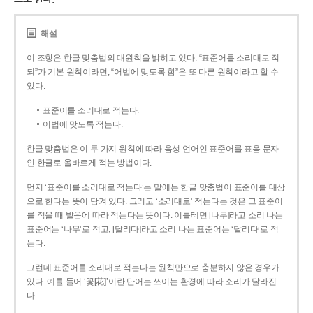
해설
이 조항은 한글 맞춤법의 대원칙을 밝히고 있다. “표준어를 소리대로 적
되”가 기본 원칙이라면, “어법에 맞도록 함”은 또 다른 원칙이라고 할 수
있다.
표준어를 소리대로 적는다.
어법에 맞도록 적는다.
한글 맞춤법은 이 두 가지 원칙에 따라 음성 언어인 표준어를 표음 문자
인 한글로 올바르게 적는 방법이다.
먼저 ‘표준어를 소리대로 적는다’는 말에는 한글 맞춤법이 표준어를 대상
으로 한다는 뜻이 담겨 있다. 그리고 ‘소리대로’ 적는다는 것은 그 표준어
를 적을 때 발음에 따라 적는다는 뜻이다. 이를테면 [나무]라고 소리 나는
표준어는 ‘나무’로 적고, [달리다]라고 소리 나는 표준어는 ‘달리다’로 적
는다.
그런데 표준어를 소리대로 적는다는 원칙만으로 충분하지 않은 경우가
있다. 예를 들어 ‘꽃[花]’이란 단어는 쓰이는 환경에 따라 소리가 달라진
다.