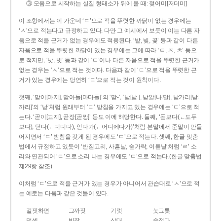
③ 모음으로 시작하는 실질 형태소가 뒤에 올 때: 젖어미[저더미]
이 조항에서는 이 가운데 ‘ㄷ’으로 적을 뚜렷한 까닭이 없는 경우에는
‘ㅅ’으로 적는다고 규정하고 있다. 다만 그 예시에서 보듯이 이는 다른 자
음으로 적을 근거가 없는 경우에도 적용된다. ‘밭, 빚, 꽃’ 등과 같이 다른
자음으로 적을 뚜렷한 까닭이 있는 경우에는 그에 따라 ‘ㅌ, ㅈ, ㅊ’ 등으
로 적지만, ‘낫, 빗’ 등과 같이 ‘ㄷ’이나 다른 자음으로 적을 뚜렷한 근거가
없는 경우는 ‘ㅅ’으로 적는 것이다. 다음과 같이 ‘ㄷ’으로 적을 뚜렷한 근
거가 있는 경우에는 당연히 ‘ㄷ’으로 적는 것이 원칙이다.
첫째, ‘맏이[마지], 맏아들[마다들]’의 ‘맏-’, ‘낟[낟ː], 낟알[나ː달], 낟가리[낟ː
까리]’의 ‘낟’처럼 원래부터 ‘ㄷ’ 받침을 가지고 있는 경우에는 ‘ㄷ’으로 적
는다. ‘곧이[고지], 곧장[곧짱]’ 등도 이에 해당한다. 둘째, ‘돋보다(←도두
보다), 딛다(←디디다), 얻다가(←어디에다가)’처럼 본말에서 준말이 만들
어지면서 ‘ㄷ’ 받침을 갖게 된 경우에도 ‘ㄷ’으로 적는다. 셋째, 한글 맞춤
법에서 규정하고 있듯이 ‘반짇고리, 사흗날, 숟가락, 이튿날’처럼 ‘ㄹ’ 소
리와 연관되어 ‘ㄷ’으로 소리 나는 경우에도 ‘ㄷ’으로 적는다.(한글 맞춤법
제29항 참조)
이처럼 ‘ㄷ’으로 적을 근거가 있는 경우가 아니어서 관습대로 ‘ㅅ’으로 적
는 예로는 다음과 같은 것들이 있다.
걸핏하면
그까짓
기껏
놋그릇
덧셈
빗장
삿대
숫접다