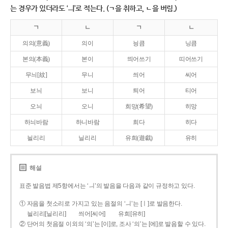
는 경우가 있더라도 ‘ㅢ’로 적는다. (ㄱ을 취하고, ㄴ을 버림.)
ㄱ
ㄴ
ㄱ
ㄴ
의의(意義)
의이
닁큼
닝큼
본의(本義)
본이
띄어쓰기
띠어쓰기
무늬[紋]
무니
씌어
씨어
보늬
보니
틔어
티어
오늬
오니
희망(希望)
히망
하늬바람
하니바람
희다
히다
늴리리
닐리리
유희(遊戱)
유히
해설
표준 발음법 제5항에서는 ‘ㅢ’의 발음을 다음과 같이 규정하고 있다.
① 자음을 첫소리로 가지고 있는 음절의 ‘ㅢ’는 [ㅣ]로 발음한다.
늴리리[닐리리]
씌어[씨어]
유희[유히]
② 단어의 첫음절 이외의 ‘의’는 [이]로, 조사 ‘의’는 [에]로 발음할 수 있다.