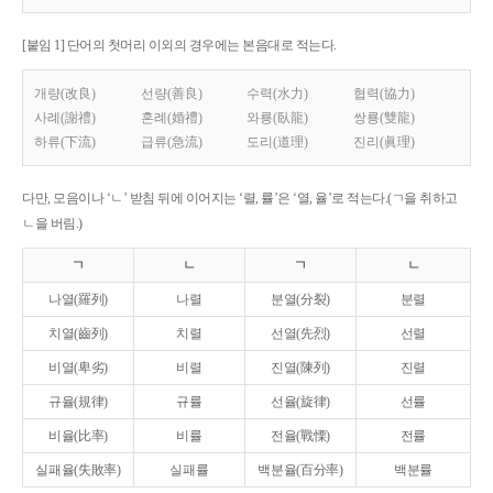
[붙임 1] 단어의 첫머리 이외의 경우에는 본음대로 적는다.
개량(改良)
선량(善良)
수력(水力)
협력(協力)
사례(謝禮)
혼례(婚禮)
와룡(臥龍)
쌍룡(雙龍)
하류(下流)
급류(急流)
도리(道理)
진리(眞理)
다만, 모음이나 ‘ㄴ’ 받침 뒤에 이어지는 ‘렬, 률’은 ‘열, 율’로 적는다.(ㄱ을 취하고
ㄴ을 버림.)
ㄱ
ㄴ
ㄱ
ㄴ
나열(羅列)
나렬
분열(分裂)
분렬
치열(齒列)
치렬
선열(先烈)
선렬
비열(卑劣)
비렬
진열(陳列)
진렬
규율(規律)
규률
선율(旋律)
선률
비율(比率)
비률
전율(戰慄)
전률
실패율(失敗率)
실패률
백분율(百分率)
백분률