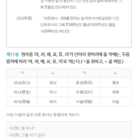
상 구분한 일 년 동안의 기간. 또는 앞의 말에 해당하는 그
해. ¶ 졸업 연도/제작 연도.
년도(年度)
「의존명사」((해를 뜻하는 말 뒤에 쓰여)) 일정한 기간
단위로서의 그해. ¶ 1985년도 출생자/1970년도 졸업
식/1990년도 예산안.
제11항
한자음 ‘랴, 려, 례, 료, 류, 리’가 단어의 첫머리에 올 적에는, 두음
법칙에 따라 ‘야, 여, 예, 요, 유, 이’로 적는다.(ㄱ을 취하고, ㄴ을 버림.)
ㄱ
ㄴ
ㄱ
ㄴ
양심(良心)
량심
용궁(龍宮)
룡궁
역사(歷史)
력사
유행(流行)
류행
예의(禮儀)
례의
이발(理髮)
리발
다만, 다음과 같은 의존 명사는 본음대로 적는다.
리(里): 몇 리냐?
리(理): 그럴 리가 없다.