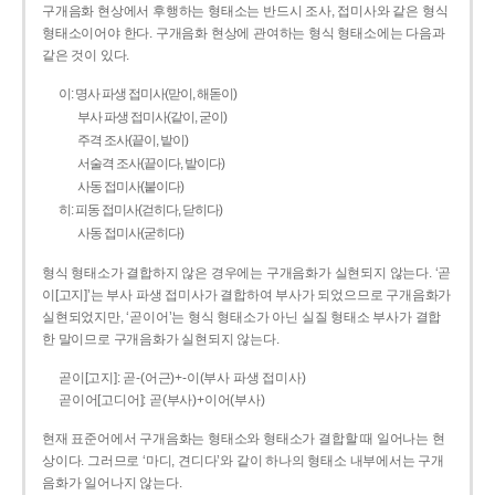
구개음화 현상에서 후행하는 형태소는 반드시 조사, 접미사와 같은 형식
형태소이어야 한다. 구개음화 현상에 관여하는 형식 형태소에는 다음과
같은 것이 있다.
이: 명사 파생 접미사(맏이, 해돋이)
부사 파생 접미사(같이, 굳이)
주격 조사(끝이, 밭이)
서술격 조사(끝이다, 밭이다)
사동 접미사(붙이다)
히: 피동 접미사(걷히다, 닫히다)
사동 접미사(굳히다)
형식 형태소가 결합하지 않은 경우에는 구개음화가 실현되지 않는다. ‘곧
이[고지]’는 부사 파생 접미사가 결합하여 부사가 되었으므로 구개음화가
실현되었지만, ‘곧이어’는 형식 형태소가 아닌 실질 형태소 부사가 결합
한 말이므로 구개음화가 실현되지 않는다.
곧이[고지]: 곧-­(어근)+­-이(부사 파생 접미사)
곧이어[고디어]: 곧(부사)+이어(부사)
현재 표준어에서 구개음화는 형태소와 형태소가 결합할 때 일어나는 현
상이다. 그러므로 ‘마디, 견디다’와 같이 하나의 형태소 내부에서는 구개
음화가 일어나지 않는다.