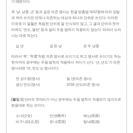
기 때문이다.
즉 ‘냥, 냥쭝, 년’ 등과 같은 의존 명사는 한글 맞춤법 제42항에 따라 앞말
과 띄어 쓰지만 언제나 의존하는 대상과 하나의 단위로 쓰인다. 이러한
이유로 이 말들은 독립된 단어로 잘 인식되지 않고, 그 결과 단어의 첫머
리에도 ‘연도, 열반’ 등과 달리 두음 법칙이 적용되지 않는다. 따라서 소리
나는 대로 적는다.
십 년
금 한 냥
은 두 냥쭝
따라서 ‘年’, ‘年度’처럼 의존 명사로 쓰이기도 하고 명사로 쓰이기도 하는
한자어의 경우에는 두음 법칙의 적용에서 차이가 난다. ‘년, 년도’가 의존
명사라면 ‘연, 연도’는 명사이다.
연 강수량(명사)
일 년(의존 명사)
생산 연도(명사)
2018 년도(의존 명사)
[붙임 1]
단어의 첫머리가 아닌 경우에는 두음 법칙이 적용되지 않으므로
본음대로 적는 것이다.
소녀(少女)
만년(晩年)
배뇨(排尿)
비구니(比丘尼)
운니(雲泥)
탐닉(耽溺)