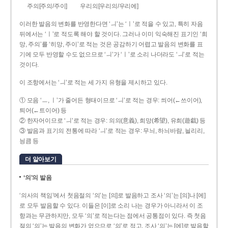
주의[주의/주이]
우리의[우리의/우리에]
이러한 발음의 변화를 반영한다면 ‘ㅢ’는 ‘ㅣ’로 적을 수 있고, 특히 자음
뒤에서는 ‘ㅣ’로 적도록 해야 할 것이다. 그러나 이미 익숙해진 표기인 ‘희
망, 주의’를 ‘히망, 주이’로 적는 것은 공감하기 어렵고 발음의 변화를 표
기에 모두 반영할 수도 없으므로 ‘ㅢ’가 ‘ㅣ’로 소리 나더라도 ‘ㅢ’로 적는
것이다.
이 조항에서는 ‘ㅢ’로 적는 세 가지 유형을 제시하고 있다.
① 모음 ‘ㅡ, ㅣ’가 줄어든 형태이므로 ‘ㅢ’로 적는 경우: 씌어(←쓰이어),
틔어(←트이어) 등
② 한자어이므로 ‘ㅢ’로 적는 경우: 의의(意義), 희망(希望), 유희(遊戱) 등
③ 발음과 표기의 전통에 따라 ‘ㅢ’로 적는 경우: 무늬, 하늬바람, 늴리리,
닁큼 등
더 알아보기
‘의’의 발음
‘의사의 책임’에서 첫음절의 ‘의’는 [의]로 발음하고 조사 ‘의’는 [의]나 [에]
로 모두 발음할 수 있다. 이들은 [이]로 소리 나는 경우가 아니라서 이 조
항과는 무관하지만, 모두 ‘의’로 적는다는 점에서 공통점이 있다. 즉 첫음
절의 ‘의’는 발음의 변화가 없으므로 ‘의’로 적고, 조사 ‘의’는 [에]로 발음할