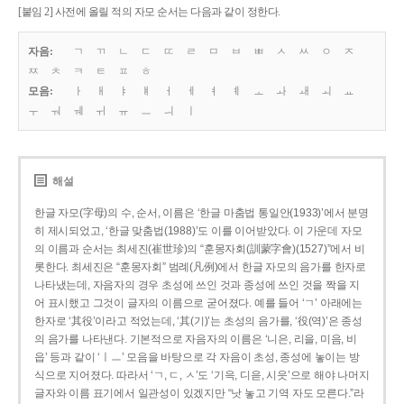
[붙임 2] 사전에 올릴 적의 자모 순서는 다음과 같이 정한다.
자음:
ㄱ
ㄲ
ㄴ
ㄷ
ㄸ
ㄹ
ㅁ
ㅂ
ㅃ
ㅅ
ㅆ
ㅇ
ㅈ
ㅉ
ㅊ
ㅋ
ㅌ
ㅍ
ㅎ
모음:
ㅏ
ㅐ
ㅑ
ㅒ
ㅓ
ㅔ
ㅕ
ㅖ
ㅗ
ㅘ
ㅙ
ㅚ
ㅛ
ㅜ
ㅝ
ㅞ
ㅟ
ㅠ
ㅡ
ㅢ
ㅣ
해설
한글 자모(字母)의 수, 순서, 이름은 ‘한글 마춤법 통일안(1933)’에서 분명
히 제시되었고, ‘한글 맞춤법(1988)’도 이를 이어받았다. 이 가운데 자모
의 이름과 순서는 최세진(崔世珍)의 “훈몽자회(訓蒙字會)(1527)”에서 비
롯한다. 최세진은 “훈몽자회” 범례(凡例)에서 한글 자모의 음가를 한자로
나타냈는데, 자음자의 경우 초성에 쓰인 것과 종성에 쓰인 것을 짝을 지
어 표시했고 그것이 글자의 이름으로 굳어졌다. 예를 들어 ‘ㄱ’ 아래에는
한자로 ‘其役’이라고 적었는데, ‘其(기)’는 초성의 음가를, ‘役(역)’은 종성
의 음가를 나타낸다. 기본적으로 자음자의 이름은 ‘니은, 리을, 미음, 비
읍’ 등과 같이 ‘ㅣㅡ’ 모음을 바탕으로 각 자음이 초성, 종성에 놓이는 방
식으로 지어졌다. 따라서 ‘ㄱ, ㄷ, ㅅ’도 ‘기윽, 디읃, 시읏’으로 해야 나머지
글자와 이름 표기에서 일관성이 있겠지만 “낫 놓고 기역 자도 모른다.”라