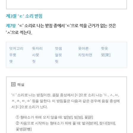
제3절 'ㄷ' 소리 받침
제7항
‘ㄷ’ 소리로 나는 받침 중에서 ‘ㄷ’으로 적을 근거가 없는 것은
‘ㅅ’으로 적는다.
덧저고리
돗자리
엇셈
웃어른
핫옷
무릇
사뭇
얼핏
자칫하면
뭇[衆]
옛
첫
헛
해설
‘ㄷ’ 소리로 나는 받침이란, 음절 종성에서 [ㄷ]으로 소리 나는 ‘ㄷ, ㅅ, ㅆ,
ㅈ, ㅊ, ㅌ, ㅎ’ 등을 말한다. 이 받침들은 다음과 같은 경우에 음절 종성에
서 [ㄷ]으로 소리가 난다.
① 형태소가 뒤에 오지 않을 때: 밭[받], 빚[빋], 꽃[꼳]
② 자음으로 시작하는 형태소가 뒤에 올 때: 밭과[받꽈], 젖다[젇따],
꽃병[꼳뼝]