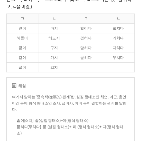
고, ㄴ을 버림.)
ㄱ
ㄴ
ㄱ
ㄴ
맏이
마지
핥이다
할치다
해돋이
해도지
걷히다
거치다
굳이
구지
닫히다
다치다
같이
가치
묻히다
무치다
끝이
끄치
해설
여기서 말하는 ‘종속적(從屬的) 관계’란, 실질 형태소인 체언, 어근, 용언
어간 등에 형식 형태소인 조사, 접미사, 어미 등이 결합하는 관계를 말한
다.
솥이[소치]: 솥(실질 형태소)+이(형식 형태소)
묻히다[무치다]: 묻­-(실질 형태소)+­-히­-(형식 형태소)+-다(형식 형태
소)