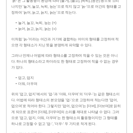
‘늙-’은 그 활용형이 환경에 따라 [늘거], [늘꼬], [늑찌], [능는] 등으로 소리
나지만 ‘늘거, 늘꼬, 늑찌, 능는’으로 적지 않고 ‘늙-’으로 어간의 형태를 고
정하여 ‘늙어, 늙고, 늙지, 늙는’으로 적는다.
늘거, 늘꼬, 늑찌, 능는 (×)
늙어, 늙고, 늙지, 늙는 (○)
이처럼 ‘늙-­’이라는 어간과 거기에 결합하는 어미의 형태를 고정하여 적
으면 각 형태소가 지닌 뜻을 분명하게 파악할 수 있다.
그러나 언제나 어법에 따라 형태소를 고정하여 적을 수 있는 것은 아니
다. 하나의 형태소라고 하더라도 한 형태로 고정하여 적을 수 없는 경우
가 있다.
덥고, 덥지
더워, 더우며
위의 ‘덥고, 덥지’에서의 ‘덥-­’과 ‘더워, 더우며’의 ‘더우-­’는 같은 형태소이
다. 어법에 따라 형태소의 본모양을 ‘덥-­’으로 고정하여 적는다면 ‘덥어,
덥으며’로 적어야 한다. 그렇지만 ‘덥어, 덥으며’는 [더버], [더브며]로 읽히
게 되므로 표준어 [더워], [더우며]의 소리를 제대로 나타낼 수 없다. 그러
므로 ‘덥고, 덥지, 더워, 더우며’는 한 형태소의 활용형이지만 그 형태를
하나로 고정할 수 없고 ‘덥-’, ‘더우-’ 두 가지로 적게 된다.