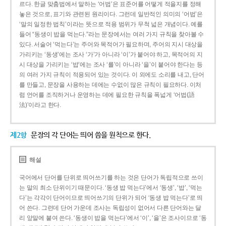
르다. 한글 맞춤법에서 말하는 ‘어법’은 표준어를 어떻게 적을지를 정해
놓은 것으로, 표기와 관련된 원리이다. 그런데 일반적인 의미의 ‘어법’은
‘말의 일정한 법칙’이라는 뜻으로 적용 범위가 무척 넓은 개념이다. 예를
들어 “동생이 밥을 먹는다.”라는 문장에서는 여러 가지 규칙을 찾아볼 수
있다. 서술어 ‘먹는다’는 주어와 목적어가 필요하며, 주어의 지시 대상을
가리키는 ‘동생’에는 조사 ‘가’가 아니라 ‘이’가 붙어야 하고, 목적어의 지
시 대상을 가리키는 ‘밥’에는 조사 ‘를’이 아니라 ‘을’이 붙어야 한다는 등
의 여러 가지 규칙이 적용되어 있는 것이다. 이 외에도 소리를 내고, 단어
를 만들고, 문장을 사용하는 데에는 수없이 많은 규칙이 필요하다. 이처
럼 언어를 조직하거나 운영하는 데에 필요한 규칙을 폭넓게 ‘어법(語
法)’이라고 한다.
제2항
문장의 각 단어는 띄어 씀을 원칙으로 한다.
해설
국어에서 단어를 단위로 띄어쓰기를 하는 것은 단어가 독립적으로 쓰이
는 말의 최소 단위이기 때문이다. ‘동생 밥 먹는다’에서 ‘동생’, ‘밥’, ‘먹는
다’는 각각이 단어이므로 띄어쓰기의 단위가 되어 ‘동생 밥 먹는다’로 띄
어 쓴다. 그런데 단어 가운데 조사는 독립성이 없어서 다른 단어와는 달
리 앞말에 붙여 쓴다. ‘동생이 밥을 먹는다’에서 ‘이’, ‘을’은 조사이므로 ‘동