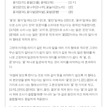
……………
꽃이[꼬치], 꽃을[꼬츨], 꽃에[꼬체]
[꼬ㅊ]
…
꽃만[꼰만], 꽃나무[꼰나무], 꽃놀이[꼰노리]
[꼰]
………
꽃과[꼳꽈], 꽃다발[꼳따발], 꽃밭[꼳빧]
[꼳]
‘꽃’은 ‘꽃이’일 때는 [꼬ㅊ]으로, ‘꽃만’일 때는 [꼰]으로, ‘꽃과’일 때는 [꼳]
으로 소리 난다. 만약 ‘표준어를 소리대로 적는다’는 원칙만 적용한다면,
[꼬치]로 소리 나는 말은 ‘꼬치’로, [꼰만]으로 소리 나는 말은 ‘꼰만’으로,
[꼳꽈]로 소리 나는 말은 ‘꼳꽈’로 적게 되어 ‘꽃[花]’이라는 하나의 말이 여
러 형태로 적히게 된다.
그런데 이처럼 의미가 같은 하나의 말을 여러 가지 형태로 적으면 그것이
무슨 말인지 알아보기가 쉽지 않다. 의미가 같은 하나의 말은 형태를 하
나로 고정하여 일관되게 적어야 의미를 파악하기가 쉽다. 즉 ‘꽃, 꼰,
꼳’보다는 ‘꽃’ 하나로 일관되게 적는 것이 의미를 파악하는 데 효과적이
다.
‘어법에 맞도록 한다’는 것은 이와 같이 뜻을 파악하기 쉽도록 각 형태소
의 본모양을 밝혀 적는다는 말이다. 이에 따라 ‘꽃’은 [꼬ㅊ], [꼰], [꼳]의 세
가지로 소리 나는 형태소이지만 그 본모양에 따라 ‘꽃’ 한 가지로 적고,
[꼬치], [꼰만], [꼳꽈]도 ‘꽃이, 꽃만, 꽃과’로 적게 된다. 이는 ‘꽃’과 같은 명
사 뒤에 조사가 결합할 때뿐 아니라 ‘늙-’과 같은 용언의 어간 뒤에 어미가
결합할 때도 동일하게 적용된다.