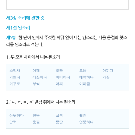
제3장 소리에 관한 것
제1절 된소리
제5항
한 단어 안에서 뚜렷한 까닭 없이 나는 된소리는 다음 음절의 첫소
리를 된소리로 적는다.
1. 두 모음 사이에서 나는 된소리
소쩍새
어깨
오빠
으뜸
아끼다
기쁘다
깨끗하다
어떠하다
해쓱하다
가끔
거꾸로
부썩
어찌
이따금
2. ‘ㄴ, ㄹ, ㅁ, ㅇ’ 받침 뒤에서 나는 된소리
산뜻하다
잔뜩
살짝
훨씬
담뿍
움찔
몽땅
엉뚱하다