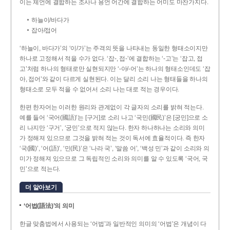
이는 체언에 결합하는 조사나 용언 어간에 결합하는 어미도 마찬가지다.
하늘이/바다가
잡아/접어
‘하늘이, 바다가’의 ‘이/가’는 주격의 뜻을 나타내는 동일한 형태소이지만
하나로 고정해서 적을 수가 없다. ‘잡-, 접-’에 결합하는 ‘-고’는 ‘잡고, 접
고’처럼 하나의 형태로만 실현되지만 ‘-아/-어’는 하나의 형태소인데도 ‘잡
아, 접어’와 같이 다르게 실현된다. 이는 달리 소리 나는 형태들을 하나의
형태소로 모두 적을 수 없어서 소리 나는 대로 적는 경우이다.
한편 한자어는 이러한 원리와 관계없이 각 글자의 소리를 밝혀 적는다.
예를 들어 ‘국어(國語)’는 [구거]로 소리 나고 ‘국민(國民)’은 [궁민]으로 소
리 나지만 ‘구거’, ‘궁민’으로 적지 않는다. 한자 하나하나는 소리와 의미
가 정해져 있으므로 그것을 밝혀 적는 것이 독서에 효율적이다. 즉 한자
‘국(國)’, ‘어(語)’, ‘민(民)’은 ‘나라 국’, ‘말씀 어’, ‘백성 민’과 같이 소리와 의
미가 정해져 있으므로 그 독립적인 소리와 의미를 알 수 있도록 ‘국어, 국
민’으로 적는다.
더 알아보기
‘어법(語法)’의 의미
한글 맞춤법에서 사용되는 ‘어법’과 일반적인 의미의 ‘어법’은 개념이 다