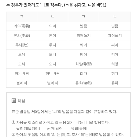
는 경우가 있더라도 ‘ㅢ’로 적는다. (ㄱ을 취하고, ㄴ을 버림.)
ㄱ
ㄴ
ㄱ
ㄴ
의의(意義)
의이
닁큼
닝큼
본의(本義)
본이
띄어쓰기
띠어쓰기
무늬[紋]
무니
씌어
씨어
보늬
보니
틔어
티어
오늬
오니
희망(希望)
히망
하늬바람
하니바람
희다
히다
늴리리
닐리리
유희(遊戱)
유히
해설
표준 발음법 제5항에서는 ‘ㅢ’의 발음을 다음과 같이 규정하고 있다.
① 자음을 첫소리로 가지고 있는 음절의 ‘ㅢ’는 [ㅣ]로 발음한다.
늴리리[닐리리]
씌어[씨어]
유희[유히]
② 단어의 첫음절 이외의 ‘의’는 [이]로, 조사 ‘의’는 [에]로 발음할 수 있다.