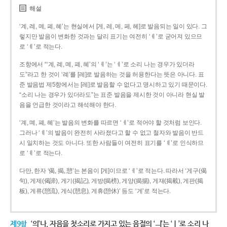
해설
‘계, 례, 몌, 폐, 혜’는 현실에서 [게, 레, 메, 페, 헤]로 발음되는 일이 있다. 그
렇지만 발음이 변화한 것과는 달리 표기는 여전히 ‘ㅖ’로 굳어져 있으므
로 ‘ㅖ’로 적는다.
조항에서 “‘계, 례, 몌, 폐, 혜’의 ‘ㅖ’는 ‘ㅔ’로 소리 나는 경우가 있더라
도”라고 한 것이 ‘례’를 [레]로 발음하는 것을 허용한다는 뜻은 아니다. 표
준 발음법 제5항에서는 [레]로 발음할 수 없다고 명시하고 있기 때문이다.
“소리 나는 경우가 있더라도”는 표준 발음을 제시한 것이 아니라 현실 발
음을 언급한 것이라고 해석해야 한다.
‘계, 몌, 폐, 혜’는 발음의 변화를 따르면 ‘ㅔ’로 적어야 할 것처럼 보인다.
그러나 ‘ㅖ’의 발음이 완전히 사라졌다고 할 수 없고 철자와 발음이 반드
시 일치하는 것도 아니다. 또한 사람들이 여전히 표기를 ‘ㅖ’로 인식하므
로 ‘ㅖ’로 적는다.
다만, 한자 ‘偈, 揭, 憩’는 본음이 [게]이므로 ‘ㅔ’로 적는다. 따라서 ‘게구(偈
句), 게제(偈諦), 게기(揭記), 게방(揭榜), 게양(揭揚), 게재(揭載), 게판(揭
板), 게류(憩流), 게식(憩息), 게휴(憩休)’ 등도 ‘게’로 적는다.
제9항
‘의’나, 자음을 첫소리로 가지고 있는 음절의 ‘ㅢ’는 ‘ㅣ’로 소리 나