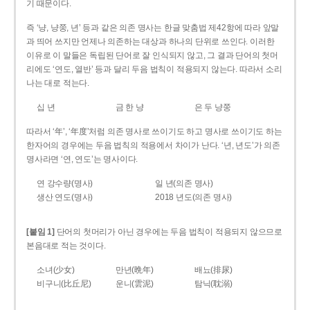
기 때문이다.
즉 ‘냥, 냥쭝, 년’ 등과 같은 의존 명사는 한글 맞춤법 제42항에 따라 앞말
과 띄어 쓰지만 언제나 의존하는 대상과 하나의 단위로 쓰인다. 이러한
이유로 이 말들은 독립된 단어로 잘 인식되지 않고, 그 결과 단어의 첫머
리에도 ‘연도, 열반’ 등과 달리 두음 법칙이 적용되지 않는다. 따라서 소리
나는 대로 적는다.
십 년
금 한 냥
은 두 냥쭝
따라서 ‘年’, ‘年度’처럼 의존 명사로 쓰이기도 하고 명사로 쓰이기도 하는
한자어의 경우에는 두음 법칙의 적용에서 차이가 난다. ‘년, 년도’가 의존
명사라면 ‘연, 연도’는 명사이다.
연 강수량(명사)
일 년(의존 명사)
생산 연도(명사)
2018 년도(의존 명사)
[붙임 1]
단어의 첫머리가 아닌 경우에는 두음 법칙이 적용되지 않으므로
본음대로 적는 것이다.
소녀(少女)
만년(晩年)
배뇨(排尿)
비구니(比丘尼)
운니(雲泥)
탐닉(耽溺)