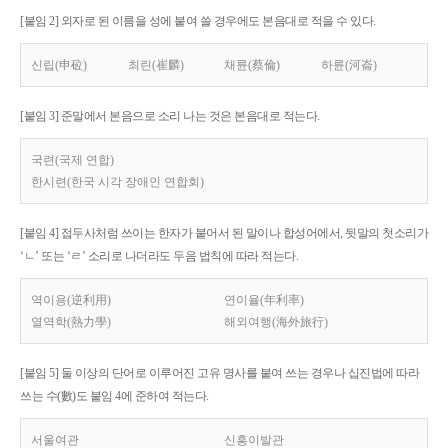
[붙임 2] 외자로 된 이름을 성에 붙여 쓸 경우에도 본음대로 적을 수 있다.
신립(申砬)
최린(崔麟)
채륜(蔡倫)
하륜(河崙)
[붙임 3] 준말에서 본음으로 소리 나는 것은 본음대로 적는다.
국련(국제 연합)
한시련(한국 시각 장애인 연합회)
[붙임 4] 접두사처럼 쓰이는 한자가 붙어서 된 말이나 합성어에서, 뒷말의 첫소리가
‘ㄴ’ 또는 ‘ㄹ’ 소리로 나더라도 두음 법칙에 따라 적는다.
역이용(逆利用)
연이율(年利率)
열역학(熱力學)
해외여행(海外旅行)
[붙임 5] 둘 이상의 단어로 이루어진 고유 명사를 붙여 쓰는 경우나 십진법에 따라
쓰는 수(數)도 붙임 4에 준하여 적는다.
서울여관
신흥이발관