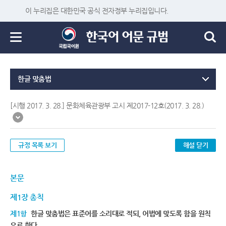
이 누리집은 대한민국 공식 전자정부 누리집입니다.
한글 맞춤법
[시행 2017. 3. 28.] 문화체육관광부 고시 제2017-12호(2017. 3. 28.)
규정 목록 보기
해설 닫기
본문
제1장 총칙
제1항
한글 맞춤법은 표준어를 소리대로 적되, 어법에 맞도록 함을 원칙
으로 한다.