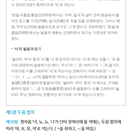
수 있지만 [의]가 원칙이므로 ‘의’로 적는다.
‘한글 마춤법 통일안(1933)’에서는 ‘긔챠, 일긔’와 같이 언어 현실에서 멀
어진 표기를 ‘기차(汽車), 일기(日氣)’로 적을 것을 규정하였다. 그러나 ‘희
망, 주의’는 [의]로 발음되므로 표기도 ‘ㅢ’로 한다고 규정하였다. ‘한글 맞
춤법(1988)’에서는 발음의 변화는 인정하면서 표기는 기존대로 유지하
였다.
‘늬’의 발음과 표기
‘늴리리, 무늬’ 등의 ‘늬’를 ‘니’로 읽지만 표기는 ‘늬’로 하는 것을 ‘ㄴ’의 음
가와 관련하여 설명하기도 한다. ‘무늬’의 ‘ㄴ’은 ‘어머니’의 ‘ㄴ’과 음가가
다르므로 이를 고려하여 ‘늬’로 적는다는 견해이다. 이에 따르면 ‘ㄴ’은
‘ㅣ(ㅑ, ㅕ, ㅛ, ㅠ)’와 결합하면 ‘어머니, 읽으니까’에서의 [니]처럼 경구개
음(硬口蓋音) [ɲ]으로 발음되지만, ‘늴리리, 무늬’ 등의 ‘늬’에서는 구개음
화하지 않은 ‘ㄴ’, 곧 치경음(齒莖音) [n]으로 발음된다. 이를 고려하여 ‘늴
리리, 무늬’ 등에서는 전통적인 표기대로 ‘늬’로 적는다고 본다.
제5절 두음 법칙
제10항
한자음 ‘녀, 뇨, 뉴, 니’가 단어 첫머리에 올 적에는, 두음 법칙에
따라 ‘여, 요, 유, 이’로 적는다. (ㄱ을 취하고, ㄴ을 버림.)