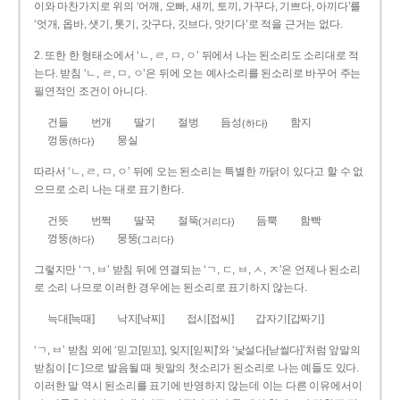
이와 마찬가지로 위의 ‘어깨, 오빠, 새끼, 토끼, 가꾸다, 기쁘다, 아끼다’를
‘엇개, 옵바, 샛기, 톳기, 갓구다, 깃브다, 앗기다’로 적을 근거는 없다.
2. 또한 한 형태소에서 ‘ㄴ, ㄹ, ㅁ, ㅇ’ 뒤에서 나는 된소리도 소리대로 적
는다. 받침 ‘ㄴ, ㄹ, ㅁ, ㅇ’은 뒤에 오는 예사소리를 된소리로 바꾸어 주는
필연적인 조건이 아니다.
건들
번개
딸기
절벙
듬성
함지
(하다)
껑둥
뭉실
(하다)
따라서 ‘ㄴ, ㄹ, ㅁ, ㅇ’ 뒤에 오는 된소리는 특별한 까닭이 있다고 할 수 없
으므로 소리 나는 대로 표기한다.
건뜻
번쩍
딸꾹
절뚝
듬뿍
함빡
(거리다)
껑뚱
뭉뚱
(하다)
(그리다)
그렇지만 ‘ㄱ, ㅂ’ 받침 뒤에 연결되는 ‘ㄱ, ㄷ, ㅂ, ㅅ, ㅈ’은 언제나 된소리
로 소리 나므로 이러한 경우에는 된소리로 표기하지 않는다.
늑대[늑때]
낙지[낙찌]
접시[접씨]
갑자기[갑짜기]
‘ㄱ, ㅂ’ 받침 외에 ‘믿고[믿꼬], 잊지[읻찌]’와 ‘낯설다[낟썰다]’처럼 앞말의
받침이 [ㄷ]으로 발음될 때 뒷말의 첫소리가 된소리로 나는 예들도 있다.
이러한 말 역시 된소리를 표기에 반영하지 않는데 이는 다른 이유에서이