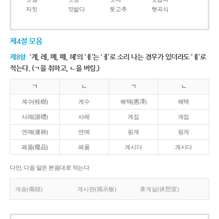
자칫
짓밟다
풋고추
햇곡식
제4절 모음
제8항
‘계, 례, 몌, 폐, 혜’의 ‘ㅖ’는 ‘ㅔ’로 소리 나는 경우가 있더라도 ‘ㅖ’로
적는다. (ㄱ을 취하고, ㄴ을 버림.)
ㄱ
ㄴ
ㄱ
ㄴ
계수(桂樹)
게수
혜택(惠澤)
헤택
사례(謝禮)
사레
계집
게집
연몌(連袂)
연메
핑계
핑게
폐품(廢品)
페품
계시다
게시다
다만, 다음 말은 본음대로 적는다.
게송(偈頌)
게시판(揭示板)
휴게실(休憩室)