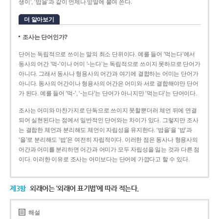
생이’, ‘밥을’과 같이 언제나 앞말에 붙여 쓴다.
더 알아보기
조사는 단어인가?
단어는 독립적으로 쓰이는 말의 최소 단위이다. 예를 들어 ‘먹는다’에서
동사의 어간 ‘먹-­’이나 어미 ‘­-는다’는 독립적으로 쓰이지 못하므로 단어가
아니다. 그래서 동사나 형용사의 어간과 여기에 결합하는 어미는 단어가
아니다. 동사의 어간이나 형용사의 어간은 어미와 서로 결합해야만 단어
가 된다. 예를 들어 ‘먹-’, ‘-는다’는 단어가 아니지만 ‘먹는다’는 단어이다.
조사는 어미와 마찬가지로 단독으로 쓰이지 못할뿐더러 체언 뒤에 연결
되어 실현된다는 점에서 일반적인 단어와는 차이가 있다. 그렇지만 조사
는 결합한 체언과 분리해도 체언이 자립성을 유지한다. ‘밥을’을 ‘밥’과
‘을’로 분리해도 ‘밥’은 여전히 자립적이다. 이러한 점은 동사나 형용사의
어간과 어미를 분리하면 어간과 어미가 모두 자립성을 잃는 것과 다른 점
이다. 이러한 이유로 조사는 어미보다는 단어에 가깝다고 할 수 있다.
제3항
외래어는 ‘외래어 표기법’에 따라 적는다.
해설