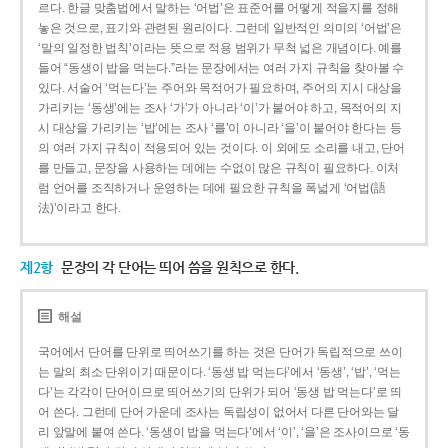
르다. 한글 맞춤법에서 말하는 ‘어법’은 표준어를 어떻게 적을지를 정해
놓은 것으로, 표기와 관련된 원리이다. 그런데 일반적인 의미의 ‘어법’은
‘말의 일정한 법칙’이라는 뜻으로 적용 범위가 무척 넓은 개념이다. 예를
들어 “동생이 밥을 먹는다.”라는 문장에서는 여러 가지 규칙을 찾아볼 수
있다. 서술어 ‘먹는다’는 주어와 목적어가 필요하며, 주어의 지시 대상을
가리키는 ‘동생’에는 조사 ‘가’가 아니라 ‘이’가 붙어야 하고, 목적어의 지
시 대상을 가리키는 ‘밥’에는 조사 ‘를’이 아니라 ‘을’이 붙어야 한다는 등
의 여러 가지 규칙이 적용되어 있는 것이다. 이 외에도 소리를 내고, 단어
를 만들고, 문장을 사용하는 데에는 수없이 많은 규칙이 필요하다. 이처
럼 언어를 조직하거나 운영하는 데에 필요한 규칙을 폭넓게 ‘어법(語
法)’이라고 한다.
제2항
문장의 각 단어는 띄어 씀을 원칙으로 한다.
해설
국어에서 단어를 단위로 띄어쓰기를 하는 것은 단어가 독립적으로 쓰이
는 말의 최소 단위이기 때문이다. ‘동생 밥 먹는다’에서 ‘동생’, ‘밥’, ‘먹는
다’는 각각이 단어이므로 띄어쓰기의 단위가 되어 ‘동생 밥 먹는다’로 띄
어 쓴다. 그런데 단어 가운데 조사는 독립성이 없어서 다른 단어와는 달
리 앞말에 붙여 쓴다. ‘동생이 밥을 먹는다’에서 ‘이’, ‘을’은 조사이므로 ‘동