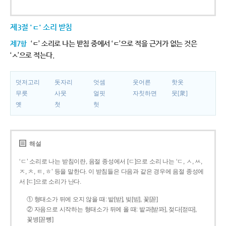
제3절 'ㄷ' 소리 받침
제7항
‘ㄷ’ 소리로 나는 받침 중에서 ‘ㄷ’으로 적을 근거가 없는 것은
‘ㅅ’으로 적는다.
덧저고리
돗자리
엇셈
웃어른
핫옷
무릇
사뭇
얼핏
자칫하면
뭇[衆]
옛
첫
헛
해설
‘ㄷ’ 소리로 나는 받침이란, 음절 종성에서 [ㄷ]으로 소리 나는 ‘ㄷ, ㅅ, ㅆ,
ㅈ, ㅊ, ㅌ, ㅎ’ 등을 말한다. 이 받침들은 다음과 같은 경우에 음절 종성에
서 [ㄷ]으로 소리가 난다.
① 형태소가 뒤에 오지 않을 때: 밭[받], 빚[빋], 꽃[꼳]
② 자음으로 시작하는 형태소가 뒤에 올 때: 밭과[받꽈], 젖다[젇따],
꽃병[꼳뼝]