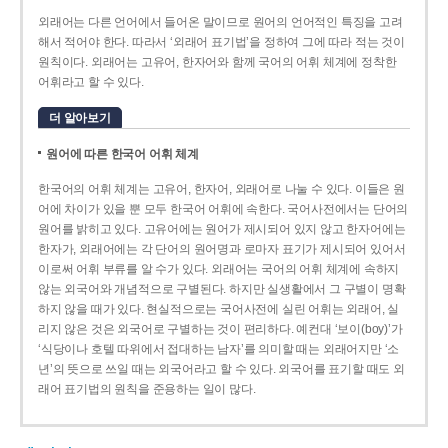
외래어는 다른 언어에서 들어온 말이므로 원어의 언어적인 특징을 고려
해서 적어야 한다. 따라서 ‘외래어 표기법’을 정하여 그에 따라 적는 것이
원칙이다. 외래어는 고유어, 한자어와 함께 국어의 어휘 체계에 정착한
어휘라고 할 수 있다.
더 알아보기
원어에 따른 한국어 어휘 체계
한국어의 어휘 체계는 고유어, 한자어, 외래어로 나눌 수 있다. 이들은 원
어에 차이가 있을 뿐 모두 한국어 어휘에 속한다. 국어사전에서는 단어의
원어를 밝히고 있다. 고유어에는 원어가 제시되어 있지 않고 한자어에는
한자가, 외래어에는 각 단어의 원어명과 로마자 표기가 제시되어 있어서
이로써 어휘 부류를 알 수가 있다. 외래어는 국어의 어휘 체계에 속하지
않는 외국어와 개념적으로 구별된다. 하지만 실생활에서 그 구별이 명확
하지 않을 때가 있다. 현실적으로는 국어사전에 실린 어휘는 외래어, 실
리지 않은 것은 외국어로 구별하는 것이 편리하다. 예컨대 ‘보이(boy)’가
‘식당이나 호텔 따위에서 접대하는 남자’를 의미할 때는 외래어지만 ‘소
년’의 뜻으로 쓰일 때는 외국어라고 할 수 있다. 외국어를 표기할 때도 외
래어 표기법의 원칙을 준용하는 일이 많다.