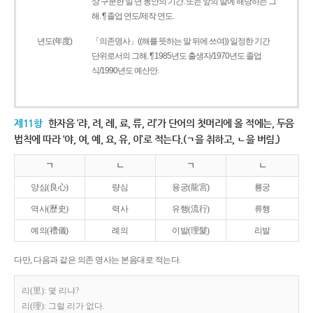
상 구분한 일 년 동안의 기간. 또는 앞의 말에 해당하는 그
해. ¶ 졸업 연도/제작 연도.
년도(年度)
「의존명사」((해를 뜻하는 말 뒤에 쓰여)) 일정한 기간
단위로서의 그해. ¶ 1985년도 출생자/1970년도 졸업
식/1990년도 예산안.
제11항
한자음 ‘랴, 려, 례, 료, 류, 리’가 단어의 첫머리에 올 적에는, 두음
법칙에 따라 ‘야, 여, 예, 요, 유, 이’로 적는다.(ㄱ을 취하고, ㄴ을 버림.)
ㄱ
ㄴ
ㄱ
ㄴ
양심(良心)
량심
용궁(龍宮)
룡궁
역사(歷史)
력사
유행(流行)
류행
예의(禮儀)
례의
이발(理髮)
리발
다만, 다음과 같은 의존 명사는 본음대로 적는다.
리(里): 몇 리냐?
리(理): 그럴 리가 없다.