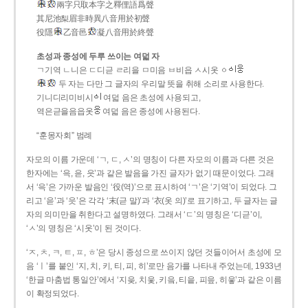
兩字只取本字之釋俚語爲聲
其尼池梨眉非時異八音用於初聲
役隱
乙音邑
凝八音用於終聲
초성과 종성에 두루 쓰이는 여덟 자
ㄱ기역 ㄴ니은 ㄷ디귿 ㄹ리을 ㅁ미음 ㅂ비읍 ㅅ시옷 ㆁ
두 자는 다만 그 글자의 우리말 뜻을 취해 소리로 사용한다.
기니디리미비시
여덟 음은 초성에 사용되고,
역은귿을음읍옷
여덟 음은 종성에 사용된다.
“훈몽자회” 범례
자모의 이름 가운데 ‘ㄱ, ㄷ, ㅅ’의 명칭이 다른 자모의 이름과 다른 것은
한자에는 ‘윽, 읃, 읏’과 같은 발음을 가진 글자가 없기 때문이었다. 그래
서 ‘윽’은 가까운 발음인 ‘役(역)’으로 표시하여 ‘ㄱ’은 ‘기역’이 되었다. 그
리고 ‘읃’과 ‘읏’은 각각 ‘末(귿 말)’과 ‘衣(옷 의)’로 표기하고, 두 글자는 글
자의 의미만을 취한다고 설명하였다. 그래서 ‘ㄷ’의 명칭은 ‘디귿’이,
‘ㅅ’의 명칭은 ‘시옷’이 된 것이다.
‘ㅈ, ㅊ, ㅋ, ㅌ, ㅍ, ㅎ’은 당시 종성으로 쓰이지 않던 것들이어서 초성에 모
음 ‘ㅣ’를 붙인 ‘지, 치, 키, 티, 피, 히’로만 음가를 나타내 주었는데, 1933년
‘한글 마춤법 통일안’에서 ‘지읒, 치읓, 키읔, 티읕, 피읖, 히읗’과 같은 이름
이 확정되었다.