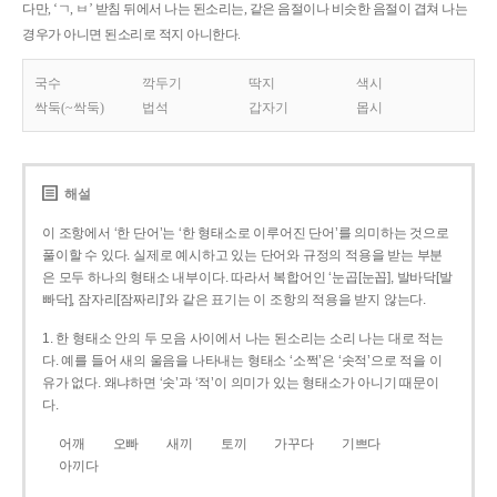
다만, ‘ㄱ, ㅂ’ 받침 뒤에서 나는 된소리는, 같은 음절이나 비슷한 음절이 겹쳐 나는
경우가 아니면 된소리로 적지 아니한다.
국수
깍두기
딱지
색시
싹둑(~싹둑)
법석
갑자기
몹시
해설
이 조항에서 ‘한 단어’는 ‘한 형태소로 이루어진 단어’를 의미하는 것으로
풀이할 수 있다. 실제로 예시하고 있는 단어와 규정의 적용을 받는 부분
은 모두 하나의 형태소 내부이다. 따라서 복합어인 ‘눈곱[눈꼽], 발바닥[발
빠닥], 잠자리[잠짜리]’와 같은 표기는 이 조항의 적용을 받지 않는다.
1. 한 형태소 안의 두 모음 사이에서 나는 된소리는 소리 나는 대로 적는
다. 예를 들어 새의 울음을 나타내는 형태소 ‘소쩍’은 ‘솟적’으로 적을 이
유가 없다. 왜냐하면 ‘솟’과 ‘적’이 의미가 있는 형태소가 아니기 때문이
다.
어깨
오빠
새끼
토끼
가꾸다
기쁘다
아끼다