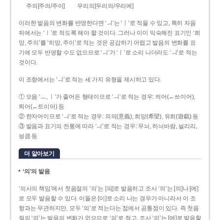
주의[주의/주이]
우리의[우리의/우리에]
이러한 발음의 변화를 반영한다면 ‘ㅢ’는 ‘ㅣ’로 적을 수 있고, 특히 자음
뒤에서는 ‘ㅣ’로 적도록 해야 할 것이다. 그러나 이미 익숙해진 표기인 ‘희
망, 주의’를 ‘히망, 주이’로 적는 것은 공감하기 어렵고 발음의 변화를 표
기에 모두 반영할 수도 없으므로 ‘ㅢ’가 ‘ㅣ’로 소리 나더라도 ‘ㅢ’로 적는
것이다.
이 조항에서는 ‘ㅢ’로 적는 세 가지 유형을 제시하고 있다.
① 모음 ‘ㅡ, ㅣ’가 줄어든 형태이므로 ‘ㅢ’로 적는 경우: 씌어(←쓰이어),
틔어(←트이어) 등
② 한자어이므로 ‘ㅢ’로 적는 경우: 의의(意義), 희망(希望), 유희(遊戱) 등
③ 발음과 표기의 전통에 따라 ‘ㅢ’로 적는 경우: 무늬, 하늬바람, 늴리리,
닁큼 등
더 알아보기
‘의’의 발음
‘의사의 책임’에서 첫음절의 ‘의’는 [의]로 발음하고 조사 ‘의’는 [의]나 [에]
로 모두 발음할 수 있다. 이들은 [이]로 소리 나는 경우가 아니라서 이 조
항과는 무관하지만, 모두 ‘의’로 적는다는 점에서 공통점이 있다. 즉 첫음
절의 ‘의’는 발음의 변화가 없으므로 ‘의’로 적고, 조사 ‘의’는 [에]로 발음할