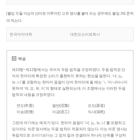
[붙임 3] 둘 이상의 단어로 이루어진 고유 명사를 붙여 쓰는 경우에도 붙임 2에 준하
여 적는다.
한국여자대학
대한요소비료회사
해설
제10항~제12항에서는 국어의 두음 법칙을 규정하였다. 두음 법칙은 단
어의 첫머리에 특정한 소리가 출현하지 못하는 현상을 말한다. ‘녀, 뇨,
뉴, 니’를 포함하는 한자어 음절이 단어 첫머리에 올 때는 ‘ㄴ’이 나타나지
못하여 ‘여, 요, 유, 이’의 형태로 실현되는데, 이 조항에서는 이러한 두음
법칙의 내용을 규정하였다.
연도(年度)
열반(涅槃)
요도(尿道)
이승(尼僧)
이공(泥工)
익사(溺死)
그런데 여기에는 예외가 있다. 한자어 음절이 ‘녀, 뇨, 뉴, 니’를 포함하고
있더라도 의존 명사에는 두음 법칙이 적용되지 않는다. 이는 의존 명사는
독립적으로 쓰이기보다는 그 앞의 말과 연결되어 하나의 단위를 구성하