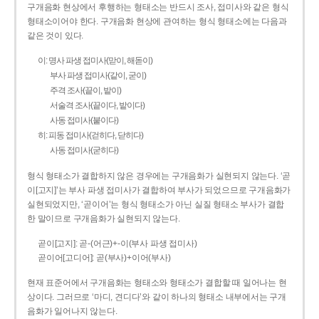
구개음화 현상에서 후행하는 형태소는 반드시 조사, 접미사와 같은 형식
형태소이어야 한다. 구개음화 현상에 관여하는 형식 형태소에는 다음과
같은 것이 있다.
이: 명사 파생 접미사(맏이, 해돋이)
부사 파생 접미사(같이, 굳이)
주격 조사(끝이, 밭이)
서술격 조사(끝이다, 밭이다)
사동 접미사(붙이다)
히: 피동 접미사(걷히다, 닫히다)
사동 접미사(굳히다)
형식 형태소가 결합하지 않은 경우에는 구개음화가 실현되지 않는다. ‘곧
이[고지]’는 부사 파생 접미사가 결합하여 부사가 되었으므로 구개음화가
실현되었지만, ‘곧이어’는 형식 형태소가 아닌 실질 형태소 부사가 결합
한 말이므로 구개음화가 실현되지 않는다.
곧이[고지]: 곧-­(어근)+­-이(부사 파생 접미사)
곧이어[고디어]: 곧(부사)+이어(부사)
현재 표준어에서 구개음화는 형태소와 형태소가 결합할 때 일어나는 현
상이다. 그러므로 ‘마디, 견디다’와 같이 하나의 형태소 내부에서는 구개
음화가 일어나지 않는다.