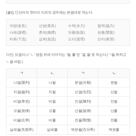
[붙임 1] 단어의 첫머리 이외의 경우에는 본음대로 적는다.
개량(改良)
선량(善良)
수력(水力)
협력(協力)
사례(謝禮)
혼례(婚禮)
와룡(臥龍)
쌍룡(雙龍)
하류(下流)
급류(急流)
도리(道理)
진리(眞理)
다만, 모음이나 ‘ㄴ’ 받침 뒤에 이어지는 ‘렬, 률’은 ‘열, 율’로 적는다.(ㄱ을 취하고
ㄴ을 버림.)
ㄱ
ㄴ
ㄱ
ㄴ
나열(羅列)
나렬
분열(分裂)
분렬
치열(齒列)
치렬
선열(先烈)
선렬
비열(卑劣)
비렬
진열(陳列)
진렬
규율(規律)
규률
선율(旋律)
선률
비율(比率)
비률
전율(戰慄)
전률
실패율(失敗率)
실패률
백분율(百分率)
백분률