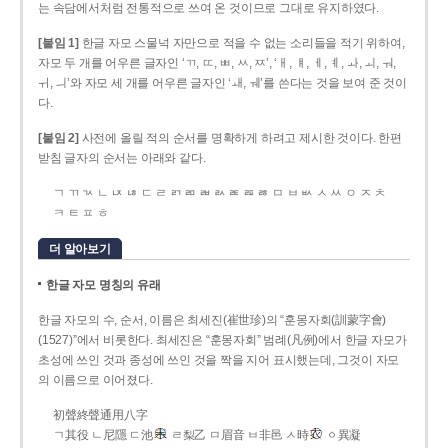
는 속담에서처럼 전통적으로 쓰여 온 것이므로 그대로 유지하였다.
[붙임 1]
한글 자모 스물넉 자만으로 적을 수 없는 소리들을 적기 위하여,
자모 두 개를 어우른 글자인 ‘ㄲ, ㄸ, ㅃ, ㅆ, ㅉ’, ‘ㅐ, ㅒ, ㅔ, ㅖ, ㅘ, ㅚ, ㅝ,
ㅟ, ㅢ’와 자모 세 개를 어우른 글자인 ‘ㅙ, ㅞ’를 쓴다는 것을 보여 준 것이
다.
[붙임 2]
사전에 올릴 적의 순서를 명확하게 하려고 제시한 것이다. 한편
받침 글자의 순서는 아래와 같다.
ㄱ ㄲ ㄳ ㄴ ㄵ ㄶ ㄷ ㄹ ㄺ ㄻ ㄼ ㄽ ㄾ ㄿ ㅀ ㅁ ㅂ ㅄ ㅅ ㅆ ㅇ ㅈ ㅊ
ㅋ ㅌ ㅍ ㅎ
더 알아보기
한글 자모 명칭의 유래
한글 자모의 수, 순서, 이름은 최세진(崔世珍)의 “훈몽자회(訓蒙字會)
(1527)”에서 비롯한다. 최세진은 “훈몽자회” 범례(凡例)에서 한글 자모가
초성에 쓰인 것과 종성에 쓰인 것을 짝을 지어 표시했는데, 그것이 자모
의 이름으로 이어졌다.
初聲終聲通用八字
ㄱ其役 ㄴ尼隱 ㄷ池
ㄹ梨乙 ㅁ眉音 ㅂ非邑 ㅅ時
ㆁ異凝