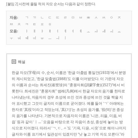
[붙임 2] 사전에 올릴 적의 자모 순서는 다음과 같이 정한다.
자음:
ㄱ
ㄲ
ㄴ
ㄷ
ㄸ
ㄹ
ㅁ
ㅂ
ㅃ
ㅅ
ㅆ
ㅇ
ㅈ
ㅉ
ㅊ
ㅋ
ㅌ
ㅍ
ㅎ
모음:
ㅏ
ㅐ
ㅑ
ㅒ
ㅓ
ㅔ
ㅕ
ㅖ
ㅗ
ㅘ
ㅙ
ㅚ
ㅛ
ㅜ
ㅝ
ㅞ
ㅟ
ㅠ
ㅡ
ㅢ
ㅣ
해설
한글 자모(字母)의 수, 순서, 이름은 ‘한글 마춤법 통일안(1933)’에서 분명
히 제시되었고, ‘한글 맞춤법(1988)’도 이를 이어받았다. 이 가운데 자모
의 이름과 순서는 최세진(崔世珍)의 “훈몽자회(訓蒙字會)(1527)”에서 비
롯한다. 최세진은 “훈몽자회” 범례(凡例)에서 한글 자모의 음가를 한자로
나타냈는데, 자음자의 경우 초성에 쓰인 것과 종성에 쓰인 것을 짝을 지
어 표시했고 그것이 글자의 이름으로 굳어졌다. 예를 들어 ‘ㄱ’ 아래에는
한자로 ‘其役’이라고 적었는데, ‘其(기)’는 초성의 음가를, ‘役(역)’은 종성
의 음가를 나타낸다. 기본적으로 자음자의 이름은 ‘니은, 리을, 미음, 비
읍’ 등과 같이 ‘ㅣㅡ’ 모음을 바탕으로 각 자음이 초성, 종성에 놓이는 방
식으로 지어졌다. 따라서 ‘ㄱ, ㄷ, ㅅ’도 ‘기윽, 디읃, 시읏’으로 해야 나머지
글자와 이름 표기에서 일관성이 있겠지만 “낫 놓고 기역 자도 모른다.”라