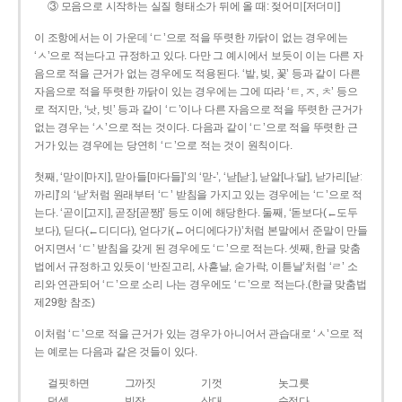
③ 모음으로 시작하는 실질 형태소가 뒤에 올 때: 젖어미[저더미]
이 조항에서는 이 가운데 ‘ㄷ’으로 적을 뚜렷한 까닭이 없는 경우에는
‘ㅅ’으로 적는다고 규정하고 있다. 다만 그 예시에서 보듯이 이는 다른 자
음으로 적을 근거가 없는 경우에도 적용된다. ‘밭, 빚, 꽃’ 등과 같이 다른
자음으로 적을 뚜렷한 까닭이 있는 경우에는 그에 따라 ‘ㅌ, ㅈ, ㅊ’ 등으
로 적지만, ‘낫, 빗’ 등과 같이 ‘ㄷ’이나 다른 자음으로 적을 뚜렷한 근거가
없는 경우는 ‘ㅅ’으로 적는 것이다. 다음과 같이 ‘ㄷ’으로 적을 뚜렷한 근
거가 있는 경우에는 당연히 ‘ㄷ’으로 적는 것이 원칙이다.
첫째, ‘맏이[마지], 맏아들[마다들]’의 ‘맏-’, ‘낟[낟ː], 낟알[나ː달], 낟가리[낟ː
까리]’의 ‘낟’처럼 원래부터 ‘ㄷ’ 받침을 가지고 있는 경우에는 ‘ㄷ’으로 적
는다. ‘곧이[고지], 곧장[곧짱]’ 등도 이에 해당한다. 둘째, ‘돋보다(←도두
보다), 딛다(←디디다), 얻다가(←어디에다가)’처럼 본말에서 준말이 만들
어지면서 ‘ㄷ’ 받침을 갖게 된 경우에도 ‘ㄷ’으로 적는다. 셋째, 한글 맞춤
법에서 규정하고 있듯이 ‘반짇고리, 사흗날, 숟가락, 이튿날’처럼 ‘ㄹ’ 소
리와 연관되어 ‘ㄷ’으로 소리 나는 경우에도 ‘ㄷ’으로 적는다.(한글 맞춤법
제29항 참조)
이처럼 ‘ㄷ’으로 적을 근거가 있는 경우가 아니어서 관습대로 ‘ㅅ’으로 적
는 예로는 다음과 같은 것들이 있다.
걸핏하면
그까짓
기껏
놋그릇
덧셈
빗장
삿대
숫접다