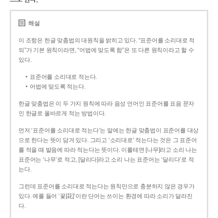
해설
이 조항은 한글 맞춤법의 대원칙을 밝히고 있다. “표준어를 소리대로 적
되”가 기본 원칙이라면, “어법에 맞도록 함”은 또 다른 원칙이라고 할 수
있다.
표준어를 소리대로 적는다.
어법에 맞도록 적는다.
한글 맞춤법은 이 두 가지 원칙에 따라 음성 언어인 표준어를 표음 문자
인 한글로 올바르게 적는 방법이다.
먼저 ‘표준어를 소리대로 적는다’는 말에는 한글 맞춤법이 표준어를 대상
으로 한다는 뜻이 담겨 있다. 그리고 ‘소리대로’ 적는다는 것은 그 표준어
를 적을 때 발음에 따라 적는다는 뜻이다. 이를테면 [나무]라고 소리 나는
표준어는 ‘나무’로 적고, [달리다]라고 소리 나는 표준어는 ‘달리다’로 적
는다.
그런데 표준어를 소리대로 적는다는 원칙만으로 충분하지 않은 경우가
있다. 예를 들어 ‘꽃[花]’이란 단어는 쓰이는 환경에 따라 소리가 달라진
다.