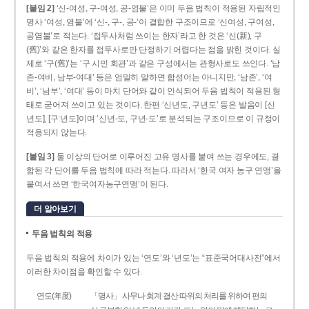
[붙임 2]
‘신-여성, 구-여성, 공-염불’은 이미 두음 법칙이 적용된 자립적인
명사 ‘여성, 염불’에 ‘신-, 구-, 공-’이 결합한 구조이므로 ‘신여성, 구여성,
공염불’로 적는다. ‘접두사처럼 쓰이는 한자’라고 한 것은 ‘신(新), 구
(舊)’와 같은 한자를 접두사로만 단정하기 어렵다는 점을 밝힌 것이다. 실
제로 ‘구(舊)’는 ‘구 시민 회관’과 같은 구성에서는 관형사로도 쓰인다. ‘남
존­-여비, 남부-­여대’ 등은 엄밀히 말하면 합성어는 아니지만, ‘남존’, ‘여
비’, ‘남부’, ‘여대’ 등이 마치 단어와 같이 인식되어 두음 법칙이 적용된 형
태로 굳어져 쓰이고 있는 것이다. 한편 ‘신년도, 구년도’ 등은 발음이 [신
년도], [구ː년도]이며 ‘신년­-도, 구년-­도’로 분석되는 구조이므로 이 규정이
적용되지 않는다.
[붙임 3]
둘 이상의 단어로 이루어진 고유 명사를 붙여 쓰는 경우에도, 결
합된 각 단어를 두음 법칙에 따라 적는다. 따라서 ‘한국 여자 농구 연맹’을
붙여서 쓰면 ‘한국여자농구연맹’이 된다.
더 알아보기
두음 법칙의 적용
두음 법칙의 적용에 차이가 있는 ‘연도’와 ‘년도’는 “표준국어대사전”에서
이러한 차이점을 확인할 수 있다.
연도(年度)
「명사」 사무나 회계 결산 따위의 처리를 위하여 편의