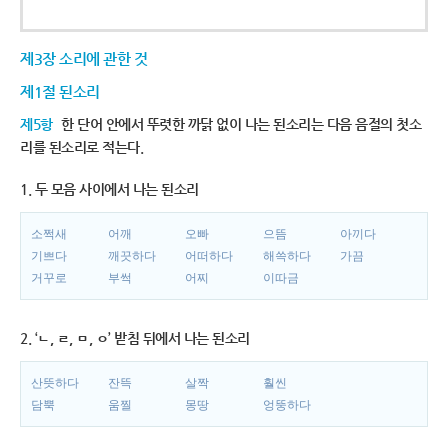
제3장 소리에 관한 것
제1절 된소리
제5항
한 단어 안에서 뚜렷한 까닭 없이 나는 된소리는 다음 음절의 첫소
리를 된소리로 적는다.
1. 두 모음 사이에서 나는 된소리
소쩍새
어깨
오빠
으뜸
아끼다
기쁘다
깨끗하다
어떠하다
해쓱하다
가끔
거꾸로
부썩
어찌
이따금
2. ‘ㄴ, ㄹ, ㅁ, ㅇ’ 받침 뒤에서 나는 된소리
산뜻하다
잔뜩
살짝
훨씬
담뿍
움찔
몽땅
엉뚱하다