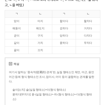
고, ㄴ을 버림.)
ㄱ
ㄴ
ㄱ
ㄴ
맏이
마지
핥이다
할치다
해돋이
해도지
걷히다
거치다
굳이
구지
닫히다
다치다
같이
가치
묻히다
무치다
끝이
끄치
해설
여기서 말하는 ‘종속적(從屬的) 관계’란, 실질 형태소인 체언, 어근, 용언
어간 등에 형식 형태소인 조사, 접미사, 어미 등이 결합하는 관계를 말한
다.
솥이[소치]: 솥(실질 형태소)+이(형식 형태소)
묻히다[무치다]: 묻­-(실질 형태소)+­-히­-(형식 형태소)+-다(형식 형태
소)