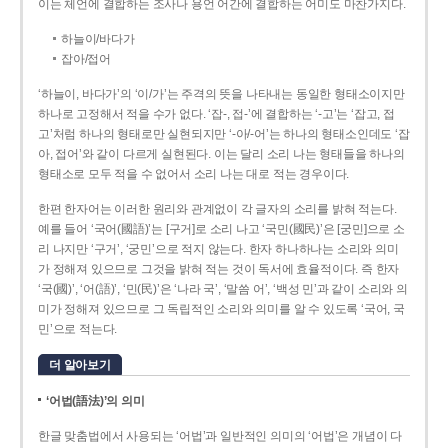
이는 체언에 결합하는 조사나 용언 어간에 결합하는 어미도 마찬가지다.
하늘이/바다가
잡아/접어
‘하늘이, 바다가’의 ‘이/가’는 주격의 뜻을 나타내는 동일한 형태소이지만
하나로 고정해서 적을 수가 없다. ‘잡-, 접-’에 결합하는 ‘-고’는 ‘잡고, 접
고’처럼 하나의 형태로만 실현되지만 ‘-아/-어’는 하나의 형태소인데도 ‘잡
아, 접어’와 같이 다르게 실현된다. 이는 달리 소리 나는 형태들을 하나의
형태소로 모두 적을 수 없어서 소리 나는 대로 적는 경우이다.
한편 한자어는 이러한 원리와 관계없이 각 글자의 소리를 밝혀 적는다.
예를 들어 ‘국어(國語)’는 [구거]로 소리 나고 ‘국민(國民)’은 [궁민]으로 소
리 나지만 ‘구거’, ‘궁민’으로 적지 않는다. 한자 하나하나는 소리와 의미
가 정해져 있으므로 그것을 밝혀 적는 것이 독서에 효율적이다. 즉 한자
‘국(國)’, ‘어(語)’, ‘민(民)’은 ‘나라 국’, ‘말씀 어’, ‘백성 민’과 같이 소리와 의
미가 정해져 있으므로 그 독립적인 소리와 의미를 알 수 있도록 ‘국어, 국
민’으로 적는다.
더 알아보기
‘어법(語法)’의 의미
한글 맞춤법에서 사용되는 ‘어법’과 일반적인 의미의 ‘어법’은 개념이 다