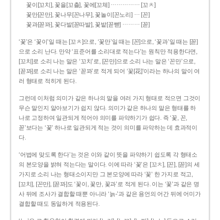
……………
꽃이[꼬치], 꽃을[꼬츨], 꽃에[꼬체]
[꼬ㅊ]
…
꽃만[꼰만], 꽃나무[꼰나무], 꽃놀이[꼰노리]
[꼰]
………
꽃과[꼳꽈], 꽃다발[꼳따발], 꽃밭[꼳빧]
[꼳]
‘꽃’은 ‘꽃이’일 때는 [꼬ㅊ]으로, ‘꽃만’일 때는 [꼰]으로, ‘꽃과’일 때는 [꼳]
으로 소리 난다. 만약 ‘표준어를 소리대로 적는다’는 원칙만 적용한다면,
[꼬치]로 소리 나는 말은 ‘꼬치’로, [꼰만]으로 소리 나는 말은 ‘꼰만’으로,
[꼳꽈]로 소리 나는 말은 ‘꼳꽈’로 적게 되어 ‘꽃[花]’이라는 하나의 말이 여
러 형태로 적히게 된다.
그런데 이처럼 의미가 같은 하나의 말을 여러 가지 형태로 적으면 그것이
무슨 말인지 알아보기가 쉽지 않다. 의미가 같은 하나의 말은 형태를 하
나로 고정하여 일관되게 적어야 의미를 파악하기가 쉽다. 즉 ‘꽃, 꼰,
꼳’보다는 ‘꽃’ 하나로 일관되게 적는 것이 의미를 파악하는 데 효과적이
다.
‘어법에 맞도록 한다’는 것은 이와 같이 뜻을 파악하기 쉽도록 각 형태소
의 본모양을 밝혀 적는다는 말이다. 이에 따라 ‘꽃’은 [꼬ㅊ], [꼰], [꼳]의 세
가지로 소리 나는 형태소이지만 그 본모양에 따라 ‘꽃’ 한 가지로 적고,
[꼬치], [꼰만], [꼳꽈]도 ‘꽃이, 꽃만, 꽃과’로 적게 된다. 이는 ‘꽃’과 같은 명
사 뒤에 조사가 결합할 때뿐 아니라 ‘늙-’과 같은 용언의 어간 뒤에 어미가
결합할 때도 동일하게 적용된다.