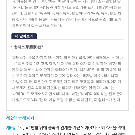
다. 이들은 ‘어간+어미’, ‘어근+어근’과 같이 두 개의 형태소가 결합된 말
이라서, ‘눈곱, 발바닥’ 등과 마찬가지로 된소리를 표기에 반영하지 않는
것이다. 그렇지만 ‘똑똑하다, 쓱싹쓱싹, 쌉쌀하다’의 ‘똑똑, 쓱싹, 쌉쌀’처
럼 같거나 비슷한 음절이 거듭되는 경우에는 예외적으로 된소리를 표기
에 반영하여 같은 글자로 적는다.
더 알아보기
형태소(形態素)란?
‘형태소’는 뜻을 가지고 있는 가장 작은 단위를 말한다. 국어에서 ‘ㅂ’이나
‘ㅣ’ 등은 뜻을 가지고 있지 않기 때문에 형태소가 될 수 없지만 ‘비’가 되
면 뜻을 이루는 최소 단위인 형태소가 된다. ‘책가방’은 ‘책’과 ‘가방’이라
는 두 가지 의미로 쪼개지기 때문에 형태소는 ‘책가방’이 아니라 ‘책’과
‘가방’이다. 더 작은 단위로 쪼개진다고 해도 쪼갰을 때 의미가 없어지거
나 쪼개기 전의 의미와 관련되는 의미가 없어지면 안 된다. ‘나비’는
‘나’와 ‘비’로 쪼개어지지만 이때 ‘나’와 ‘비’는 ‘나비’의 의미와는 전혀 관계
가 없으므로 ‘나비’는 더 이상 쪼갤 수 없는 의미 단위, 즉 형태소가 된다.
제2절 구개음화
제6항
‘ㄷ, ㅌ’ 받침 뒤에 종속적 관계를 가진 ‘- 이(-)’나 ‘- 히 -’가 올 적에
는 그 ‘ㄷ, ㅌ’이 ‘ㅈ, ㅊ’으로 소리 나더라도 ‘ㄷ, ㅌ’으로 적는다.(ㄱ을 취하