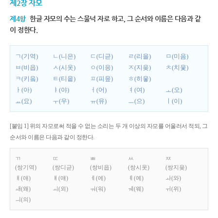
제2장 자모
제4항
한글 자모의 수는 스물넉 자로 하고, 그 순서와 이름은 다음과 같
이 정한다.
ㄱ(기역)
ㄴ(니은)
ㄷ(디귿)
ㄹ(리을)
ㅁ(미음)
ㅂ(비읍)
ㅅ(시옷)
ㅇ(이응)
ㅈ(지읒)
ㅊ(치읓)
ㅋ(키읔)
ㅌ(티읕)
ㅍ(피읖)
ㅎ(히읗)
ㅏ(아)
ㅑ(야)
ㅓ(어)
ㅕ(여)
ㅗ(오)
ㅛ(요)
ㅜ(우)
ㅠ(유)
ㅡ(으)
ㅣ(이)
[붙임 1] 위의 자모로써 적을 수 없는 소리는 두 개 이상의 자모를 어울러서 적되, 그
순서와 이름은 다음과 같이 정한다.
ㄲ
ㄸ
ㅃ
ㅆ
ㅉ
(쌍기역)
(쌍디귿)
(쌍비읍)
(쌍시옷)
(쌍지읒)
ㅐ(애)
ㅒ(얘)
ㅔ(에)
ㅖ(예)
ㅘ(와)
ㅙ(왜)
ㅚ(외)
ㅝ(워)
ㅞ(웨)
ㅟ(위)
ㅢ(의)