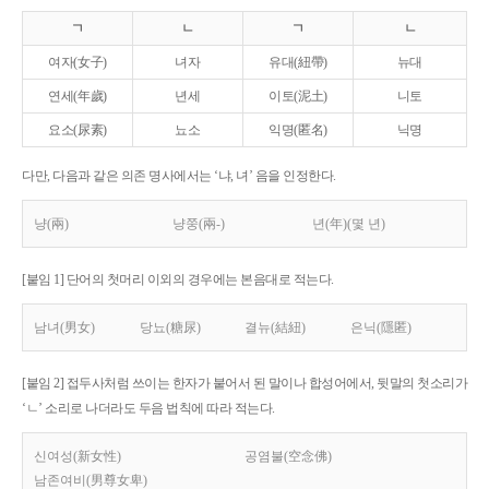
ㄱ
ㄴ
ㄱ
ㄴ
여자(女子)
녀자
유대(紐帶)
뉴대
연세(年歲)
년세
이토(泥土)
니토
요소(尿素)
뇨소
익명(匿名)
닉명
다만, 다음과 같은 의존 명사에서는 ‘냐, 녀’ 음을 인정한다.
냥(兩)
냥쭝(兩-)
년(年)(몇 년)
[붙임 1] 단어의 첫머리 이외의 경우에는 본음대로 적는다.
남녀(男女)
당뇨(糖尿)
결뉴(結紐)
은닉(隱匿)
[붙임 2] 접두사처럼 쓰이는 한자가 붙어서 된 말이나 합성어에서, 뒷말의 첫소리가
‘ㄴ’ 소리로 나더라도 두음 법칙에 따라 적는다.
신여성(新女性)
공염불(空念佛)
남존여비(男尊女卑)