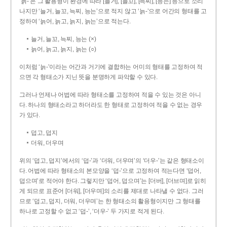
‘늙-’은 그 활용형이 환경에 따라 [늘거], [늘꼬], [늑찌], [능는] 등으로 소리
나지만 ‘늘거, 늘꼬, 늑찌, 능는’으로 적지 않고 ‘늙-’으로 어간의 형태를 고
정하여 ‘늙어, 늙고, 늙지, 늙는’으로 적는다.
늘거, 늘꼬, 늑찌, 능는 (×)
늙어, 늙고, 늙지, 늙는 (○)
이처럼 ‘늙-­’이라는 어간과 거기에 결합하는 어미의 형태를 고정하여 적
으면 각 형태소가 지닌 뜻을 분명하게 파악할 수 있다.
그러나 언제나 어법에 따라 형태소를 고정하여 적을 수 있는 것은 아니
다. 하나의 형태소라고 하더라도 한 형태로 고정하여 적을 수 없는 경우
가 있다.
덥고, 덥지
더워, 더우며
위의 ‘덥고, 덥지’에서의 ‘덥-­’과 ‘더워, 더우며’의 ‘더우-­’는 같은 형태소이
다. 어법에 따라 형태소의 본모양을 ‘덥-­’으로 고정하여 적는다면 ‘덥어,
덥으며’로 적어야 한다. 그렇지만 ‘덥어, 덥으며’는 [더버], [더브며]로 읽히
게 되므로 표준어 [더워], [더우며]의 소리를 제대로 나타낼 수 없다. 그러
므로 ‘덥고, 덥지, 더워, 더우며’는 한 형태소의 활용형이지만 그 형태를
하나로 고정할 수 없고 ‘덥-’, ‘더우-’ 두 가지로 적게 된다.