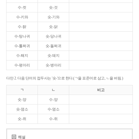
수-컷
숫-것
수-키와
숫-기와
수-탉
숫-닭
수-탕나귀
숫-당나귀
수-톨쩌귀
숫-돌쩌귀
수-퇘지
숫-돼지
수-평아리
숫-병아리
다만 2. 다음 단어의 접두사는 '숫-'으로 한다.(ㄱ을 표준어로 삼고, ㄴ을 버림.)
ㄱ
ㄴ
비고
숫-양
수-양
숫-염소
수-염소
숫-쥐
수-쥐
해설