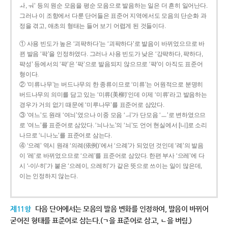
ㅘ, ㅝ’ 등의 원순 모음을 평순 모음으로 발음하는 일은 더 흔히 일어난다.
그러나 이 조항에서 다룬 단어들은 표준어 지역에서도 모음의 단순화 과
정을 겪고, 애초의 형태는 들어 보기 어렵게 된 것들이다.
① 사용 빈도가 높은 ‘괴퍅하다’는 ‘괴팍하다’로 발음이 바뀌었으므로 바
뀐 발음 ‘팍’을 인정하였다. 그러나 사용 빈도가 낮은 ‘강퍅하다, 퍅하다,
퍅성’ 등에서의 ‘퍅’은 ‘팍’으로 발음되지 않으므로 ‘퍅’이 아직도 표준어
형이다.
② ‘미류나무’는 버드나무의 한 종류이므로 ‘미류’는 어원적으로 분명히
버드나무의 의미를 담고 있는 ‘미류(美柳)’인데 이제 ‘미류’라고 발음하는
경우가 거의 없기 때문에 ‘미루나무’를 표준어로 삼았다.
③ ‘여느’도 원래 ‘여늬’였으나 이중 모음 ‘ㅢ’가 단모음 ‘ㅡ’로 변하였으므
로 ‘여느’를 표준어로 삼았다. ‘늬나노’의 ‘늬’도 언어 현실에서 [니]로 소리
나므로 ‘니나노’를 표준어로 삼는다.
④ ‘으례’ 역시 원래 ‘의례(依例)’에서 ‘으례’가 되었던 것인데 ‘례’의 발음
이 ‘레’로 바뀌었으므로 ‘으레’를 표준어로 삼았다. 한편 부사 ‘으레’에 다
시 ‘-이/-히’가 붙은 ‘으레이, 으레히’가 같은 뜻으로 쓰이는 일이 많은데,
이는 인정하지 않는다.
제11항
다음 단어에서는 모음의 발음 변화를 인정하여, 발음이 바뀌어
굳어진 형태를 표준어로 삼는다.(ㄱ을 표준어로 삼고, ㄴ을 버림.)