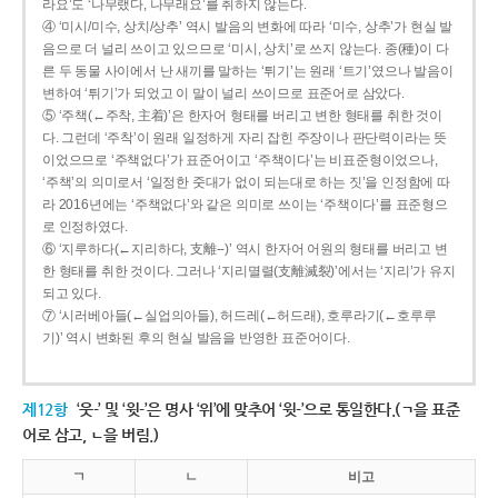
라요’도 ‘나무랬다, 나무래요’를 취하지 않는다.
④ ‘미시/미수, 상치/상추’ 역시 발음의 변화에 따라 ‘미수, 상추’가 현실 발
음으로 더 널리 쓰이고 있으므로 ‘미시, 상치’로 쓰지 않는다. 종(種)이 다
른 두 동물 사이에서 난 새끼를 말하는 ‘튀기’는 원래 ‘트기’였으나 발음이
변하여 ‘튀기’가 되었고 이 말이 널리 쓰이므로 표준어로 삼았다.
⑤ ‘주책(←주착, 主着)’은 한자어 형태를 버리고 변한 형태를 취한 것이
다. 그런데 ‘주착’이 원래 일정하게 자리 잡힌 주장이나 판단력이라는 뜻
이었으므로 ‘주책없다’가 표준어이고 ‘주책이다’는 비표준형이었으나,
‘주책’의 의미로서 ‘일정한 줏대가 없이 되는대로 하는 짓’을 인정함에 따
라 2016년에는 ‘주책없다’와 같은 의미로 쓰이는 ‘주책이다’를 표준형으
로 인정하였다.
⑥ ‘지루하다(←지리하다, 支離--)’ 역시 한자어 어원의 형태를 버리고 변
한 형태를 취한 것이다. 그러나 ‘지리멸렬(支離滅裂)’에서는 ‘지리’가 유지
되고 있다.
⑦ ‘시러베아들(←실업의아들), 허드레(←허드래), 호루라기(←호루루
기)’ 역시 변화된 후의 현실 발음을 반영한 표준어이다.
제12항
‘웃-’ 및 ‘윗-’은 명사 ‘위’에 맞추어 ‘윗-’으로 통일한다.(ㄱ을 표준
어로 삼고, ㄴ을 버림.)
ㄱ
ㄴ
비고