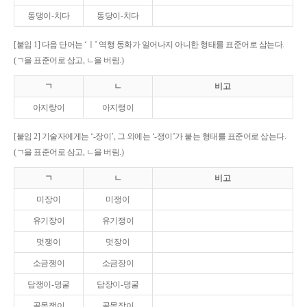
동댕이-치다
동당이-치다
[붙임 1] 다음 단어는 ‘ㅣ’ 역행 동화가 일어나지 아니한 형태를 표준어로 삼는다.
(ㄱ을 표준어로 삼고, ㄴ을 버림.)
ㄱ
ㄴ
비고
아지랑이
아지랭이
[붙임 2] 기술자에게는 ‘-장이’, 그 외에는 ‘-쟁이’가 붙는 형태를 표준어로 삼는다.
(ㄱ을 표준어로 삼고, ㄴ을 버림.)
ㄱ
ㄴ
비고
미장이
미쟁이
유기장이
유기쟁이
멋쟁이
멋장이
소금쟁이
소금장이
담쟁이-덩굴
담장이-덩굴
골목쟁이
골목장이