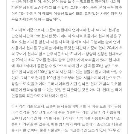
는 사람이라도 비어, 속어, 은어 등을 쓸 수는 있으므로 표준어의 사회적
기준은 상당히 느슨하다고 할 수 있다. 그러나 비어, 속어, 은어 등은 표준
어이기는 하되 언어 예절에 어긋난 말들이므로, 교양 있는 사람이라면 사
용을 자제하여야 하는 말들이다.
2. 시대적 기준으로서, 표준어는 현대의 언어여야 한다. 여기서 ‘현대’는
단순히 시간적으로 현재란 뜻이 아니라 역사적 흐름에서 현재와 같은 구
획에 있는 시대를 말한다. 다른 사회적, 경제적 시대 구분과는 달리 언어
사용에서 현대를 구분하는 데에는 뚜렷한 객관적 기준이 없다. 20세기 초
의 구어가 현대의 말로 간주되곤 하나, 21세기가 상당히 진행된 현재로서
는 20세기 초의 구어를 현대의 말로 간주하기에 어려움이 있다. 한 시대
에 최대 4세대가 공존할 수 있으므로 세대 간 시간 차를 30년 남짓으로
잡으면 넉넉잡아 100년 정도의 시간 차가 있는 말들이 한 시대에 쓰일 수
있다. 그러므로 현대를 100년 전으로부터 현재 시점까지의 기간으로 규
정할 수도 있을 것이다. 그러나 이러한 시간 인식은 ‘현대’ 개념의 모호함
때문에 편의상 행할 수 있는 것일 뿐 객관적인 것은 아니다. ‘현대’는 국어
언중들의 직관으로 이해하여야 한다.
3. 지역적 기준으로서, 표준어는 서울말이어야 한다. 이는 표준어의 공용
어적 성격을 가장 크게 드러내 주는 기준이다. 가령, 많은 지역 사람들이
모여서 공식적인 이야기를 나눌 때 각자의 지역어를 사용한다면 의사소
통이 어려워질 수 있는데, 이를 방지하기 위해 표준어의 조건으로 서울말
을 제시한 것이다. 물론 서울말이라도 비표준적인 요소가 있다. “나두 간