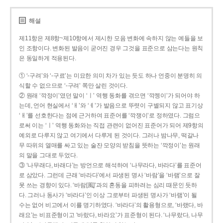
해설
제11항은 제8항~제10항에서 제시한 모음 변화에 속하지 않는 예들을 보
인 조항이다. 변화된 발음이 굳어진 경우 그것을 표준으로 삼는다는 원칙
은 동일하게 적용된다.
① ‘-구려’와 ‘-구료’는 미묘한 의미 차가 있는 듯도 하나 언중이 분명히 의
식할 수 없으므로 ‘-구려’ 쪽만 살린 것이다.
② 원래 ‘깍정이’였던 말이 ‘ㅣ’ 역행 동화를 겪으면 ‘깍젱이’가 되어야 하
는데, 언어 현실에서 ‘ㅐ’와 ‘ㅔ’가 발음으로 뚜렷이 구별되지 않고 표기상
‘ㅐ’를 선호한다는 점에 근거하여 표준어를 ‘깍쟁이’로 정하였다. 그럼으
로써 이는 ‘ㅣ’ 역행 동화와는 직접 관련이 없어진 표준어가 되어 제9항의
예외로 다루지 않고 여기에서 다루게 된 것이다. 그러나 밤나무, 떡갈나
무 따위의 열매를 싸고 있는 술잔 모양의 받침을 뜻하는 ‘깍정이’는 원래
의 말을 그대로 두었다.
③ ‘나무래다, 바래다’는 방언으로 해석하여 ‘나무라다, 바라다’를 표준어
로 삼았다. 그런데 근래 ‘바라다’에서 파생된 명사 ‘바람’을 ‘바램’으로 잘
못 쓰는 경향이 있다. ‘바람[風]’과의 혼동을 피하려는 심리 때문인 듯하
다. 그러나 동사가 ‘바라다’인 이상 그로부터 파생된 명사가 ‘바램’이 될
수는 없어 비고에서 이를 명기하였다. ‘바라다’의 활용형으로, ‘바랬다, 바
래요’는 비표준형이고 ‘바랐다, 바라요’가 표준형이 된다. ‘나무랐다, 나무