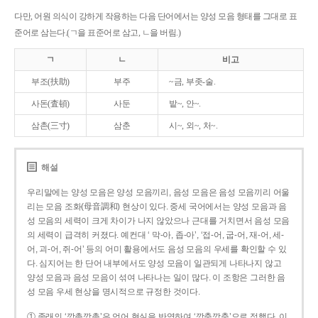
다만, 어원 의식이 강하게 작용하는 다음 단어에서는 양성 모음 형태를 그대로 표
준어로 삼는다.(ㄱ을 표준어로 삼고, ㄴ을 버림.)
ㄱ
ㄴ
비고
부조(扶助)
부주
~금, 부좃-술.
사돈(査頓)
사둔
밭~, 안~.
삼촌(三寸)
삼춘
시~, 외~, 처~.
해설
우리말에는 양성 모음은 양성 모음끼리, 음성 모음은 음성 모음끼리 어울
리는 모음 조화(母音調和) 현상이 있다. 중세 국어에서는 양성 모음과 음
성 모음의 세력이 크게 차이가 나지 않았으나 근대를 거치면서 음성 모음
의 세력이 급격히 커졌다. 예컨대 ‘ 막-아, 좁-아’, ‘접-어, 굽-어, 재-어, 세-
어, 괴-어, 쥐-어’ 등의 어미 활용에서도 음성 모음의 우세를 확인할 수 있
다. 심지어는 한 단어 내부에서도 양성 모음이 일관되게 나타나지 않고
양성 모음과 음성 모음이 섞여 나타나는 일이 많다. 이 조항은 그러한 음
성 모음 우세 현상을 명시적으로 규정한 것이다.
① 종래의 ‘깡총깡총’은 언어 현실을 반영하여 ‘깡충깡충’으로 정했다. 이