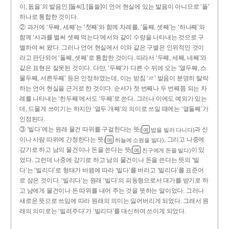
이, 돐을’의 발음인 [돌씨], [돌쓸]이 언어 현실에 있는 발음이 아니므로 ‘돌’
하나로 통합한 것이다.
② 과거에 ‘두째, 세째’는 ‘첫째’와 함께 차례를, ‘둘째, 셋째’는 ‘하나째’와
함께 ‘사과를 벌써 셋째 먹는다’에서와 같이 수량을 나타내는 것으로 구
별하여 써 왔다. 그러나 언어 현실에서 이와 같은 구별은 인위적인 것이
라고 판단되어 ‘둘째, 셋째’로 통합한 것이다. 따라서 ‘두째, 세째, 네째’와
같은 표현은 잘못된 것이다. 다만, ‘두째’가 다른 수 뒤에 오는 ‘열두째, 스
물두째, 서른두째’ 등은 인정하였는데, 이는 받침 ‘ㄹ’ 발음이 분명히 탈락
하는 언어 현실을 근거로 한 것이다. 순서가 첫 번째나 두 번째쯤 되는 차
례를 나타내는 ‘한두째’에서도 ‘두째’로 쓴다. 그러나 이에도 예외가 있는
데, 드물게 쓰이기는 하지만 ‘열두 개째’의 의미로 쓰일 때에는 ‘열둘째’가
인정된다.
③ ‘빌다’에는 원래 물건 따위를 구걸한다는 뜻
과 신
(
밥을 빌러 다니다)
예
이나 사람 따위에 간청한다는 뜻
, 그리고 나중에
(
하늘에 소원을 빌다)
예
갚기로 하고 남의 물건이나 돈을 쓴다는 뜻
이 있
(
친구에게 돈을 빌다)
예
었다. 그런데 나중에 갚기로 하고 남의 물건이나 돈을 쓴다는 뜻의 ‘빌
다’는 ‘빌리다’로 형태가 바뀜에 따라 ‘빌다’를 버리고 ‘빌리다’를 표준어
로 삼은 것이다. ‘빌리다’는 원래 ‘빌다’의 피동형으로서 대가를 받기로 하
고 남에게 물건이나 돈 따위를 내어 주는 것을 뜻하는 말이었다. 그러나
새로운 뜻으로 쓰임에 따라 원래의 의미는 잃어버리게 되었다. 그래서 원
래의 의미로는 ‘빌려주다’가 ‘빌리다’를 대신하여 쓰이게 되었다.