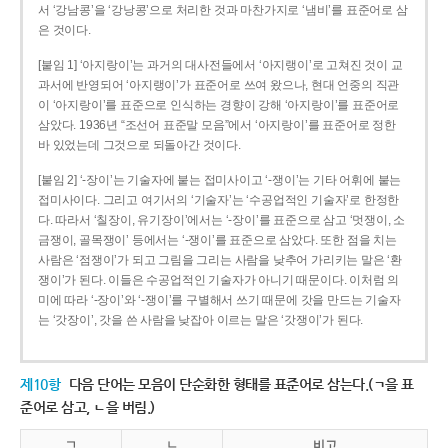
서 ‘강남콩’을 ‘강낭콩’으로 처리한 것과 마찬가지로 ‘냄비’를 표준어로 삼
은 것이다.
[붙임 1] ‘아지랑이’는 과거의 대사전들에서 ‘아지랭이’로 고쳐진 것이 교
과서에 반영되어 ‘아지랭이’가 표준어로 쓰여 왔으나, 현대 언중의 직관
이 ‘아지랑이’를 표준으로 인식하는 경향이 강해 ‘아지랑이’를 표준어로
삼았다. 1936년 “조선어 표준말 모음”에서 ‘아지랑이’를 표준어로 정한
바 있었는데 그것으로 되돌아간 것이다.
[붙임 2] ‘-장이’는 기술자에 붙는 접미사이고 ‘-쟁이’는 기타 어휘에 붙는
접미사이다. 그리고 여기서의 ‘기술자’는 ‘수공업적인 기술자’로 한정한
다. 따라서 ‘칠장이, 유기장이’에서는 ‘-장이’를 표준으로 삼고 ‘멋쟁이, 소
금쟁이, 골목쟁이’ 등에서는 ‘-쟁이’를 표준으로 삼았다. 또한 점을 치는
사람은 ‘점쟁이’가 되고 그림을 그리는 사람을 낮추어 가리키는 말은 ‘환
쟁이’가 된다. 이들은 수공업적인 기술자가 아니기 때문이다. 이처럼 의
미에 따라 ‘-장이’와 ‘-쟁이’를 구별해서 쓰기 때문에 갓을 만드는 기술자
는 ‘갓장이’, 갓을 쓴 사람을 낮잡아 이르는 말은 ‘갓쟁이’가 된다.
제10항
다음 단어는 모음이 단순화한 형태를 표준어로 삼는다.(ㄱ을 표
준어로 삼고, ㄴ을 버림.)
ㄱ
ㄴ
비고