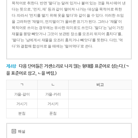
목적어로 취한다. 반면 ‘떨다’는 달려 있거나 붙어 있는 것을 쳐서 떼어 낸
다는 뜻으로, ‘먼지, 재’ 등과 같이 떨어져 나가는 대상을 목적어로 취한
다. 따라서 ‘먼지를 떨기 위해 옷을 털다’와 같이 쓸 수 있다. 이러한 쓰임
을 고려하면 ‘재떨이, 먼지떨이’가 올바른 표기가 된다. 그러나 ‘재물’이
목적어로 쓰이는 경우에는 유사한 의미로도 쓰인다. ‘털다’는 ‘남이 가진
재물을 몽땅 빼앗거나 그것이 보관된 장소를 모조리 뒤지어 훔치다’를,
‘떨다’는 ‘남에게서 재물을 모조리 훔치거나 빼앗다’를 뜻한다. 다만, ‘먹
다’와 결합해 합성어로 쓸 때에는 ‘털어먹다’로 쓴다.
제4항
다음 단어들은 거센소리로 나지 않는 형태를 표준어로 삼는다.(ㄱ
을 표준어로 삼고, ㄴ을 버림.)
ㄱ
ㄴ
비고
가을-갈이
가을-카리
거시기
거시키
분침
푼침
해설