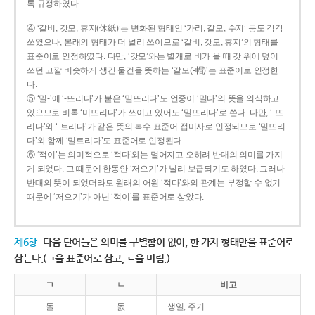
록 규정하였다.
④ ‘갈비, 갓모, 휴지(休紙)’는 변화된 형태인 ‘가리, 갈모, 수지’ 등도 각각
쓰였으나, 본래의 형태가 더 널리 쓰이므로 ‘갈비, 갓모, 휴지’의 형태를
표준어로 인정하였다. 다만, ‘갓모’와는 별개로 비가 올 때 갓 위에 덮어
쓰던 고깔 비슷하게 생긴 물건을 뜻하는 ‘갈모(-帽)’는 표준어로 인정한
다.
⑤ ‘밀-’에 ‘-뜨리다’가 붙은 ‘밀뜨리다’도 언중이 ‘밀다’의 뜻을 의식하고
있으므로 비록 ‘미뜨리다’가 쓰이고 있어도 ‘밀뜨리다’로 쓴다. 다만, ‘-뜨
리다’와 ‘-트리다’가 같은 뜻의 복수 표준어 접미사로 인정되므로 ‘밀뜨리
다’와 함께 ‘밀트리다’도 표준어로 인정된다.
⑥ ‘적이’는 의미적으로 ‘적다’와는 멀어지고 오히려 반대의 의미를 가지
게 되었다. 그 때문에 한동안 ‘저으기’가 널리 보급되기도 하였다. 그러나
반대의 뜻이 되었더라도 원래의 어원 ‘적다’와의 관계는 부정할 수 없기
때문에 ‘저으기’가 아닌 ‘적이’를 표준어로 삼았다.
제6항
다음 단어들은 의미를 구별함이 없이, 한 가지 형태만을 표준어로
삼는다.(ㄱ을 표준어로 삼고, ㄴ을 버림.)
ㄱ
ㄴ
비고
돌
돐
생일, 주기.