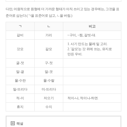
다만, 어원적으로 원형에 더 가까운 형태가 아직 쓰이고 있는 경우에는, 그것을 표
준어로 삼는다.(ㄱ을 표준어로 삼고, ㄴ을 버림.)
ㄱ
ㄴ
비고
갈비
가리
~구이, ~찜, 갈빗-대.
1. 사기 만드는 물레 밑 고리.
갓모
갈모
2. '갈모'는 갓 위에 쓰는, 유지로
만든 우비.
굴-젓
구-젓
말-곁
말-겻
물-수란
물-수랄
밀-뜨리다
미-뜨리다
적-이
저으기
적이-나, 적이나-하면.
휴지
수지
해설