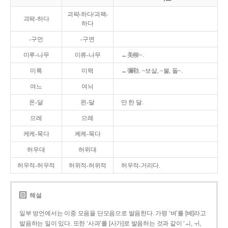
괴퍅-하다/괴팩-
괴팍-하다
하다
-구먼
-구면
미루-나무
미류-나무
←美柳~.
미륵
미력
←彌勒. ~보살, ~불, 돌~.
여느
여늬
온-달
왼-달
만 한 달.
으레
으례
케케-묵다
켸켸-묵다
허우대
허위대
허우적-허우적
허위적-허위적
허우적-거리다.
해설
일부 방언에서는 이중 모음을 단모음으로 발음한다. 가령 ‘벼’를 [베]라고
발음하는 일이 있다. 또한 ‘사과’를 [사가]로 발음하는 것과 같이 ‘ㅚ, ㅟ,