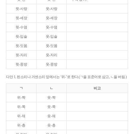
윗-사랑
웃-사랑
윗-세장
웃-세장
윗-수염
웃-수염
윗-입술
웃-입술
윗-잇몸
웃-잇몸
윗-자리
웃-자리
윗-중방
웃-중방
다만 1. 된소리나 거센소리 앞에서는 ‘위-’로 한다.(ㄱ을 표준어로 삼고, ㄴ을 버림.)
ㄱ
ㄴ
비고
위-짝
웃-짝
위-쪽
웃-쪽
위-채
웃-채
위-층
웃-층