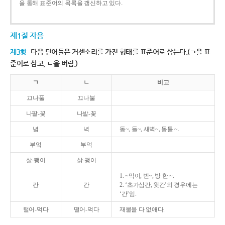
을 통해 표준어의 목록을 갱신하고 있다.
제1절 자음
제3항
다음 단어들은 거센소리를 가진 형태를 표준어로 삼는다.(ㄱ을 표
준어로 삼고, ㄴ을 버림.)
ㄱ
ㄴ
비고
끄나풀
끄나불
나팔-꽃
나발-꽃
녘
녁
동~, 들~, 새벽~, 동틀 ~.
부엌
부억
살-쾡이
삵-괭이
1. ~막이, 빈~, 방 한 ~.
칸
간
2. ‘초가삼간, 윗간’의 경우에는
‘간’임.
털어-먹다
떨어-먹다
재물을 다 없애다.