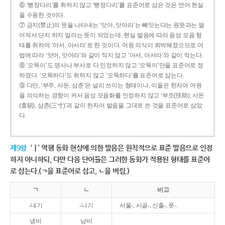
⑥ ‘뻗장다리’를 취하지 않고 ‘뻗정다리’를 표준어로 삼은 것은 언어 현실
을 수용한 것이다.
⑦ 금지(禁止)의 뜻을 나타내는 ‘앗아, 앗아라’는 빼앗는다는 원뜻과는 멀
어져서 단지 하지 말라는 뜻이 되었는데, 현실 발음에 따라 음성 모음 형
태를 취하여 ‘아서, 아서라’로 한 것이다. 어원 의식이 희박해졌으므로 어
법에 따라 ‘앗어, 앗어라’와 같이 적지 않고 ‘아서, 아서라’와 같이 적는다.
⑧ ‘오똑이’도 명사나 부사로 다 인정하지 않고 ‘오뚝이’만을 표준어로 정
하였다. ‘오똑하다’도 취하지 않고 ‘오뚝하다’를 표준어로 삼는다.
⑨ 다만, ‘부주, 사둔, 삼춘’은 널리 쓰이는 형태이나, 이들은 한자어 어원
을 의식하는 경향이 커서 음성 모음화를 인정하지 않고 ‘부조(扶助), 사돈
(査頓), 삼촌(三寸)’과 같이 한자어 발음을 그대로 쓴 것을 표준어로 삼았
다.
제9항
‘ㅣ’ 역행 동화 현상에 의한 발음은 원칙적으로 표준 발음으로 인정
하지 아니하되, 다만 다음 단어들은 그러한 동화가 적용된 형태를 표준어
로 삼는다.(ㄱ을 표준어로 삼고, ㄴ을 버림.)
ㄱ
ㄴ
비고
-내기
-나기
서울-, 시골-, 신출-, 풋-.
냄비
남비