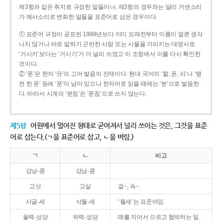
제3항과 같은 취지로 규정한 말들이나, 제3항의 경우와는 달리 거센소리
가 예사소리로 변화한 말들을 표준어로 삼은 경우이다.
① 표준어 규정이 공표된 1988년보다 이미 오래전부터 이름이 얼른 생각
나지 않거나 바로 말하기 곤란한 사람 또는 사물을 가리키는 대명사로
‘거시키’보다는 ‘거시기’가 더 널리 쓰였고 이 조항에서 이를 다시 확인한
것이다.
② ‘푼’은 한자 ‘分’의 고어 발음의 잔재이다. 현대 국어의 ‘할, 푼, 리’나 ‘땡
전 한 푼’ 등에 ‘푼’이 남아 있으나 한자어로 읽을 때에는 ‘분’으로 발음한
다. 따라서 시계의 ‘분침’은 ‘푼침’으로 쓰지 않는다.
제5항
어원에서 멀어진 형태로 굳어져서 널리 쓰이는 것은, 그것을 표준
어로 삼는다.(ㄱ을 표준어로 삼고, ㄴ을 버림.)
ㄱ
ㄴ
비고
강낭-콩
강남-콩
고삿
고샅
겉~, 속~.
사글-세
삭월-세
‘월세’는 표준어임.
울력-성당
위력-성당
떼를 지어서 으르고 협박하는 일.