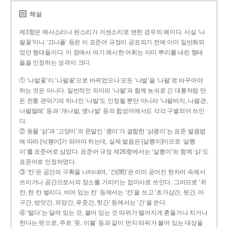
해설
제3항은 예사소리나 된소리가 거센소리로 변한 경우의 예이다. 사실 ‘나
팔꽃’이나 ‘끄나풀’ 등은 이 표준어 규정이 공표되기 전에 이미 일반화되
었던 형태들이다. 이 점에서 여기 예시한 어휘는 이미 뿌리를 내린 형태
들을 인정하는 성격이 크다.
① ‘나발꽃’이 ‘나팔꽃’으로 바뀌었으나 모든 ‘나발’을 ‘나팔’로 바꾸어야
하는 것은 아니다. 일반적인 의미의 ‘나팔’과 함께 놋쇠로 긴 대롱처럼 만
든 전통 관악기의 하나인 ‘나발’도 인정될 뿐만 아니라 ‘나팔바지, 나팔관,
나팔벌레’ 등과 ‘개나발, 병나발’ 등의 합성어에서도 각각 구별되어 쓰인
다.
② 동물 ‘삵’과 ‘고양이’의 준말인 ‘괭이’가 결합한 ‘삵괭이’는 표준 발음법
에 따라 [삭꽹이]가 되어야 하는데, 실제 발음은 [살쾡이]이므로 ‘살쾡
이’를 표준어로 삼았다. 표준어 규정 제26항에서는 ‘살쾡이’와 함께 ‘삵’도
표준어로 인정하였다.
③ ‘칸’은 공간의 구획을 나타내며, ‘간(間)’은 이미 굳어진 한자어 속에서
쓰이거나 공간으로서의 장소를 가리키는 접미사로 쓰인다. 그러므로 ‘위
칸, 한 칸 벌리다, 비어 있는 칸’ 등에서는 ‘칸’을 쓰고 ‘초가삼간, 뒷간, 마
구간, 방앗간, 외양간, 푸줏간, 헛간’ 등에서는 ‘간’을 쓴다.
④ ‘털다’는 달려 있는 것, 붙어 있는 것 따위가 떨어지게 흔들거나 치거나
한다는 뜻으로, 주로 ‘옷, 이불’ 등과 같이 먼지 따위가 붙어 있는 대상을