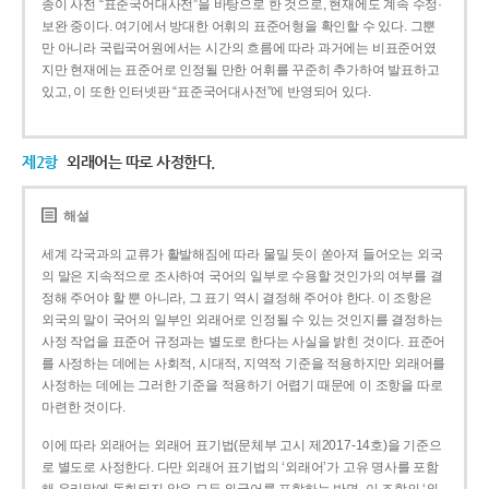
종이 사전 “표준국어대사전”을 바탕으로 한 것으로, 현재에도 계속 수정·
보완 중이다. 여기에서 방대한 어휘의 표준어형을 확인할 수 있다. 그뿐
만 아니라 국립국어원에서는 시간의 흐름에 따라 과거에는 비표준어였
지만 현재에는 표준어로 인정될 만한 어휘를 꾸준히 추가하여 발표하고
있고, 이 또한 인터넷판 “표준국어대사전”에 반영되어 있다.
제2항
외래어는 따로 사정한다.
해설
세계 각국과의 교류가 활발해짐에 따라 물밀 듯이 쏟아져 들어오는 외국
의 말은 지속적으로 조사하여 국어의 일부로 수용할 것인가의 여부를 결
정해 주어야 할 뿐 아니라, 그 표기 역시 결정해 주어야 한다. 이 조항은
외국의 말이 국어의 일부인 외래어로 인정될 수 있는 것인지를 결정하는
사정 작업을 표준어 규정과는 별도로 한다는 사실을 밝힌 것이다. 표준어
를 사정하는 데에는 사회적, 시대적, 지역적 기준을 적용하지만 외래어를
사정하는 데에는 그러한 기준을 적용하기 어렵기 때문에 이 조항을 따로
마련한 것이다.
이에 따라 외래어는 외래어 표기법(문체부 고시 제2017-14호)을 기준으
로 별도로 사정한다. 다만 외래어 표기법의 ‘외래어’가 고유 명사를 포함