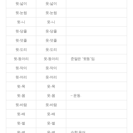
윗-넓이
웃-넓이
윗-눈썹
웃-눈썹
윗-니
웃-니
윗-당줄
웃-당줄
윗-덧줄
웃-덧줄
윗-도리
웃-도리
윗-동아리
웃-동아리
준말은 ‘윗동’임.
윗-막이
웃-막이
윗-머리
웃-머리
윗-목
웃-목
윗-몸
웃-몸
~ 운동.
윗-바람
웃-바람
윗-배
웃-배
윗-벌
웃-벌
윗-변
웃-변
수학 용어.