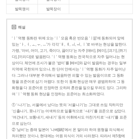
발목쟁이
발목장이
해설
‘ㅣ’ 역행 동화란 뒤에 오는 ‘ㅣ’ 모음 혹은 반모음 ‘ㅣ[j]’에 동화되어 앞에
있는 ‘ㅏ, ㅓ, ㅗ, ㅜ, ㅡ’가 각각 ‘ㅐ, ㅔ, ㅚ, ㅟ, ㅣ’로 바뀌는 현상을 말한다.
가령, ‘아비, 어미, 고기, 죽이다, 끓이다’는 자주 [애비], [에미], [괴기], [쥐기
다], [끼리다]로 발음된다. ‘ㅣ’ 역행 동화는 전국적으로 자주 일어나는 현
상이다. 체언에 조사가 붙은 ‘밥이’를 [배비]와 같이 발음하는 경우는 일부
지역에 국한되어 있으나, 한 단어 안에서는 ‘ㅣ’ 역행 동화가 자주 일어난
다. 그러나 대부분 주의해서 발음하면 피할 수 있는 발음이므로 그 동화
형을 표준어로 삼기 어렵다. 또한 이 동화 현상은 매우 광범위하여 그 동
화형을 다 표준어로 인정하면 오히려 혼란을 일으킬 우려도 있다. 그리하
여 ‘ㅣ’ 역행 동화 현상을 인정하는 표준어는 최소화하였다.
① ‘-나기’는, 서울에서 났다는 뜻의 ‘서울나기’는 그대로 쓰임 직하지만
‘신출나기, 풋나기’는 어색하므로 일률적으로 ‘-내기’를 표준으로 삼았다.
‘여간내기, 보통내기, 새내기’ 등의 어휘에서도 마찬가지로 ‘-내기’를 표준
으로 삼는다.
② ‘남비’는 종래 일본어 ‘나베[鍋]’에서 온 말이라 하여 원형을 의식해서
처리했던 것이나, 현대에는 어원 의식이 거의 사라졌다. 따라서 제5항에