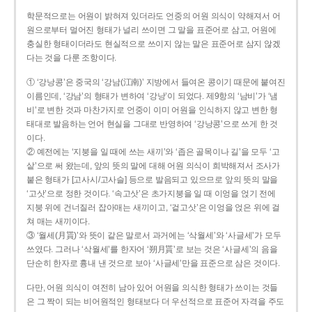
학문적으로는 어원이 밝혀져 있더라도 언중의 어원 의식이 약해져서 어
원으로부터 멀어진 형태가 널리 쓰이면 그 말을 표준어로 삼고, 어원에
충실한 형태이더라도 현실적으로 쓰이지 않는 말은 표준어로 삼지 않겠
다는 것을 다룬 조항이다.
① ‘강낭콩’은 중국의 ‘강남(江南)’ 지방에서 들여온 콩이기 때문에 붙여진
이름인데, ‘강남’의 형태가 변하여 ‘강낭’이 되었다. 제9항의 ‘남비’가 ‘냄
비’로 변한 것과 마찬가지로 언중이 이미 어원을 인식하지 않고 변한 형
태대로 발음하는 언어 현실을 그대로 반영하여 ‘강낭콩’으로 쓰게 한 것
이다.
② 예전에는 ‘지붕을 일 때에 쓰는 새끼’와 ‘좁은 골목이나 길’을 모두 ‘고
샅’으로 써 왔는데, 앞의 뜻의 말에 대해 어원 의식이 희박해져서 조사가
붙은 형태가 [고사시/고사슬] 등으로 발음되고 있으므로 앞의 뜻의 말을
‘고삿’으로 정한 것이다. ‘속고삿’은 초가지붕을 일 때 이엉을 얹기 전에
지붕 위에 건너질러 잡아매는 새끼이고, ‘겉고삿’은 이엉을 얹은 위에 걸
쳐 매는 새끼이다.
③ ‘월세(月貰)’와 뜻이 같은 말로서 과거에는 ‘삭월세’와 ‘사글세’가 모두
쓰였다. 그러나 ‘삭월세’를 한자어 ‘朔月貰’로 보는 것은 ‘사글세’의 음을
단순히 한자로 흉내 낸 것으로 보아 ‘사글세’만을 표준으로 삼은 것이다.
다만, 어원 의식이 여전히 남아 있어 어원을 의식한 형태가 쓰이는 것들
은 그 짝이 되는 비어원적인 형태보다 더 우선적으로 표준어 자격을 주도