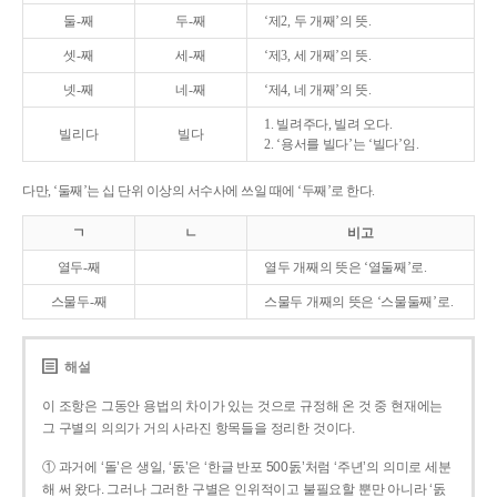
둘-째
두-째
‘제2, 두 개째’의 뜻.
셋-째
세-째
‘제3, 세 개째’의 뜻.
넷-째
네-째
‘제4, 네 개째’의 뜻.
1. 빌려주다, 빌려 오다.
빌리다
빌다
2. ‘용서를 빌다’는 ‘빌다’임.
다만, ‘둘째’는 십 단위 이상의 서수사에 쓰일 때에 ‘두째’로 한다.
ㄱ
ㄴ
비고
열두-째
열두 개째의 뜻은 ‘열둘째’로.
스물두-째
스물두 개째의 뜻은 ‘스물둘째’로.
해설
이 조항은 그동안 용법의 차이가 있는 것으로 규정해 온 것 중 현재에는
그 구별의 의의가 거의 사라진 항목들을 정리한 것이다.
① 과거에 ‘돌’은 생일, ‘돐’은 ‘한글 반포 500돐’처럼 ‘주년’의 의미로 세분
해 써 왔다. 그러나 그러한 구별은 인위적이고 불필요할 뿐만 아니라 ‘돐