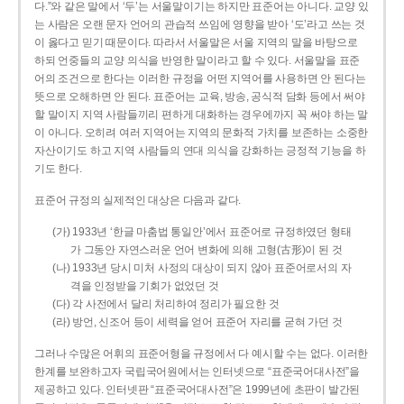
다.”와 같은 말에서 ‘두’는 서울말이기는 하지만 표준어는 아니다. 교양 있
는 사람은 오랜 문자 언어의 관습적 쓰임에 영향을 받아 ‘도’라고 쓰는 것
이 옳다고 믿기 때문이다. 따라서 서울말은 서울 지역의 말을 바탕으로
하되 언중들의 교양 의식을 반영한 말이라고 할 수 있다. 서울말을 표준
어의 조건으로 한다는 이러한 규정을 어떤 지역어를 사용하면 안 된다는
뜻으로 오해하면 안 된다. 표준어는 교육, 방송, 공식적 담화 등에서 써야
할 말이지 지역 사람들끼리 편하게 대화하는 경우에까지 꼭 써야 하는 말
이 아니다. 오히려 여러 지역어는 지역의 문화적 가치를 보존하는 소중한
자산이기도 하고 지역 사람들의 연대 의식을 강화하는 긍정적 기능을 하
기도 한다.
표준어 규정의 실제적인 대상은 다음과 같다.
(가) 1933년 ‘한글 마춤법 통일안’에서 표준어로 규정하였던 형태
가 그동안 자연스러운 언어 변화에 의해 고형(古形)이 된 것
(나) 1933년 당시 미처 사정의 대상이 되지 않아 표준어로서의 자
격을 인정받을 기회가 없었던 것
(다) 각 사전에서 달리 처리하여 정리가 필요한 것
(라) 방언, 신조어 등이 세력을 얻어 표준어 자리를 굳혀 가던 것
그러나 수많은 어휘의 표준어형을 규정에서 다 예시할 수는 없다. 이러한
한계를 보완하고자 국립국어원에서는 인터넷으로 “표준국어대사전”을
제공하고 있다. 인터넷판 “표준국어대사전”은 1999년에 초판이 발간된