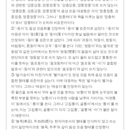
와 관련된 ‘강중강중, 깡쭝깡쭝’도 ‘강종강종, 깡쫑깡쫑’으로 쓰지 않는다.
‘깡충깡충, 강중강중, 깡쭝깡쭝’의 음성 모음 대응형은 각각 ‘껑충껑충, 겅
중겅중, 껑쭝껑쭝’이다. 그러나 ‘ 껑충하다’와 짝을 이루는 말은 ‘깡총하
다’로서 ‘깡충하다’가 오히려 비표준어이다.
② ‘-동이’도 음성 모음화를 인정하여 ‘-둥이’를 표준어로 삼았다. ‘-둥이’의
어원은 아이 ‘동(童)’을 쓴 ‘동이(童-)’이지만 현실 발음에서 멀어진 것으로
인정되어 ‘-둥이’를 표준으로 삼았다. 그에 따라 ‘귀둥이, 막둥이, 쌍둥이,
바람둥이, 흰둥이’에서 모두 ‘-둥이’를 쓴다. 다만, ‘쌍둥이’와는 별개로 ‘쌍
동밤’과 같은 단어에서는 한자어 ‘쌍동(雙童)’의 발음이 살아 있는 것으로
판단되므로 ‘쌍둥밤’으로 쓰지 않는다. 또 살이 올라 보드랍고 통통한 아
이를 뜻하는 ‘옴포동이’는 ‘옴포동하다’의 어근 ‘옴포동’에 ‘-이’가 결합된
말로서 ‘-둥이’와 관련이 없으므로 ‘옴포둥이’와 같이 쓰지 않는다.
③ ‘발가숭이’와 마찬가지로 ‘빨가숭이’도 양성 모음 뒤에 음성 모음이 결
합한 형태를 표준어로 삼는다. 이에 대응하는 짝은 ‘벌거숭이, 뻘거숭
이’이다. 그러나 ‘애송이’는 ‘애숭이’를 인정하지 않는다.
④ 물건을 보에 싸서 꾸려 놓은 것을 뜻하는 ‘보퉁이’와 함께 눈두덩의 불
룩한 부분을 뜻하는 ‘눈퉁이’나 미련한 사람을 낮추어 가리키는 ‘미련퉁
이’ 등에서도 ‘-퉁이’를 쓴다. 그러나 ‘고집통이, 골통이’에서는 ‘통이’를 쓰
는데, 이는 ‘고집통이, 골통이’가 각각 ‘고집통’, ‘골통’에 ‘-이’가 붙은 말이
기 때문이다.
⑤ ‘봉족(奉足), 주초(柱礎)’는 한자어로서의 형태를 인식하지 않고 쓰는
것이 일반적이므로 ‘봉죽, 주추’와 같이 음성 모음 형태를 인정했다.