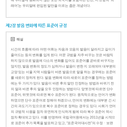
해 우리말에 동화되지 않은 모든 외국어를 포함하는 반면, 이 조항의 ‘외
래어’는 우리말에 편입된 말만을 이르는 좁은 개념이다.
제2장 발음 변화에 따른 표준어 규정
해설
시간의 흐름에 따라 어떤 어휘는 자음과 모음의 발음이 달라지고 길이가
줄어드는 등의 변화를 입게 된다. 어문 규범을 자주 바꾸는 것은 바람직
하지 않으므로 발음에 다소의 변화를 입어도 표준어를 곧바로 바꾸지는
않지만, 발음 변화의 정도가 심하거나 발음이 변한 지 오래되어 대부분의
교양 있는 서울 지역 사람들이 바뀐 발음으로 말을 하는 경우에는 표준어
를 새로이 정하게 된다. 발음 변화에 따라 새로이 표준어를 정하는 방법
에는 두 가지가 있다. 발음이 바뀐 후의 말만 인정하는 방법과 바뀌기 전
의 말과 바뀐 후의 말을 모두 인정하는 방법이다. 앞엣것에 따르면 단수
표준어, 뒤엣것에 따르면 복수 표준어가 된다. 원칙적으로는 언어가 변화
하였으면 단수 표준어로 정해야 하겠으나, 언어의 변화에는 대부분 긴 시
간의 과도기가 있으므로 복수 표준어로 정하는 경우도 있다. 사회가 언어
의 규범적 사용을 점차 유연하게 인식하게 됨에 따라 복수 표준어 역시
점차 확대되고 있다. 이를 반영하여 국립국어원에서는 2011년을 시작으
로 표준어 추가 목록을 발표하고 있고, “표준국어대사전”의 수정ㆍ보완