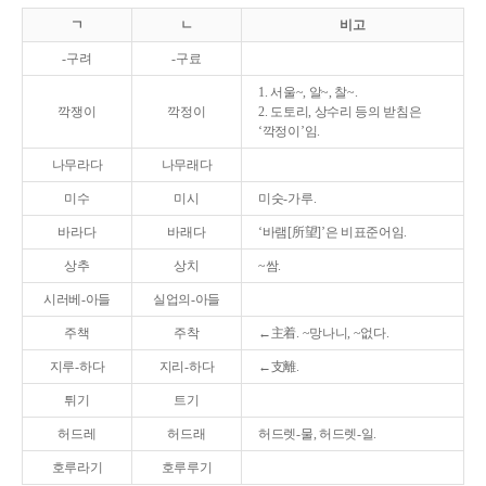
ㄱ
ㄴ
비고
-구려
-구료
1. 서울~, 알~, 찰~.
깍쟁이
깍정이
2. 도토리, 상수리 등의 받침은
‘깍정이’임.
나무라다
나무래다
미수
미시
미숫-가루.
바라다
바래다
‘바램[所望]’은 비표준어임.
상추
상치
~쌈.
시러베-아들
실업의-아들
주책
주착
←主着. ~망나니, ~없다.
지루-하다
지리-하다
←支離.
튀기
트기
허드레
허드래
허드렛-물, 허드렛-일.
호루라기
호루루기