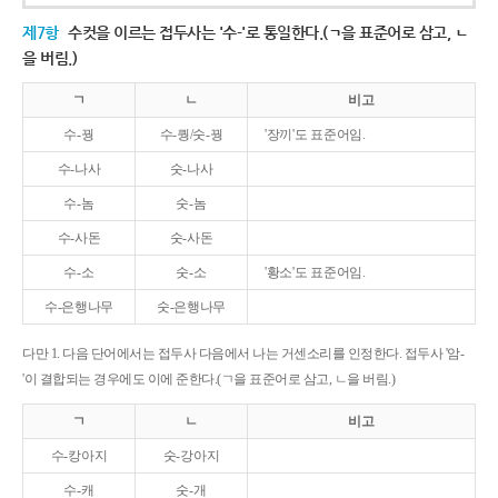
제7항
수컷을 이르는 접두사는 '수-'로 통일한다.(ㄱ을 표준어로 삼고, ㄴ
을 버림.)
ㄱ
ㄴ
비고
수-꿩
수-퀑/숫-꿩
'장끼'도 표준어임.
수-나사
숫-나사
수-놈
숫-놈
수-사돈
숫-사돈
수-소
숫-소
'황소'도 표준어임.
수-은행나무
숫-은행나무
다만 1. 다음 단어에서는 접두사 다음에서 나는 거센소리를 인정한다. 접두사 '암-
'이 결합되는 경우에도 이에 준한다.(ㄱ을 표준어로 삼고, ㄴ을 버림.)
ㄱ
ㄴ
비고
수-캉아지
숫-강아지
수-캐
숫-개