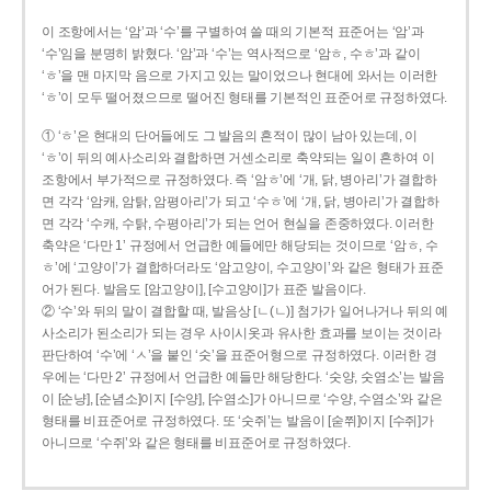
이 조항에서는 ‘암’과 ‘수’를 구별하여 쓸 때의 기본적 표준어는 ‘암’과
‘수’임을 분명히 밝혔다. ‘암’과 ‘수’는 역사적으로 ‘암ㅎ, 수ㅎ’과 같이
‘ㅎ’을 맨 마지막 음으로 가지고 있는 말이었으나 현대에 와서는 이러한
‘ㅎ’이 모두 떨어졌으므로 떨어진 형태를 기본적인 표준어로 규정하였다.
① ‘ㅎ’은 현대의 단어들에도 그 발음의 흔적이 많이 남아 있는데, 이
‘ㅎ’이 뒤의 예사소리와 결합하면 거센소리로 축약되는 일이 흔하여 이
조항에서 부가적으로 규정하였다. 즉 ‘암ㅎ’에 ‘개, 닭, 병아리’가 결합하
면 각각 ‘암캐, 암탉, 암평아리’가 되고 ‘수ㅎ’에 ‘개, 닭, 병아리’가 결합하
면 각각 ‘수캐, 수탉, 수평아리’가 되는 언어 현실을 존중하였다. 이러한
축약은 ‘다만 1’ 규정에서 언급한 예들에만 해당되는 것이므로 ‘암ㅎ, 수
ㅎ’에 ‘고양이’가 결합하더라도 ‘암고양이, 수고양이’와 같은 형태가 표준
어가 된다. 발음도 [암고양이], [수고양이]가 표준 발음이다.
② ‘수’와 뒤의 말이 결합할 때, 발음상 [ㄴ(ㄴ)] 첨가가 일어나거나 뒤의 예
사소리가 된소리가 되는 경우 사이시옷과 유사한 효과를 보이는 것이라
판단하여 ‘수’에 ‘ㅅ’을 붙인 ‘숫’을 표준어형으로 규정하였다. 이러한 경
우에는 ‘다만 2’ 규정에서 언급한 예들만 해당한다. ‘숫양, 숫염소’는 발음
이 [순냥], [순념소]이지 [수양], [수염소]가 아니므로 ‘수양, 수염소’와 같은
형태를 비표준어로 규정하였다. 또 ‘숫쥐’는 발음이 [숟쮜]이지 [수쥐]가
아니므로 ‘수쥐’와 같은 형태를 비표준어로 규정하였다.